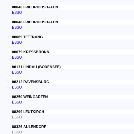
88046 FRIEDRICHSHAFEN
ESSO
88048 FRIEDRICHSHAFEN
ESSO
88069 TETTNANG
ESSO
88079 KRESSBRONN
ESSO
88131 LINDAU (BODENSEE)
ESSO
88212 RAVENSBURG
ESSO
88250 WEINGARTEN
ESSO
88299 LEUTKIRCH
ESSO
88326 AULENDORF
ESSO