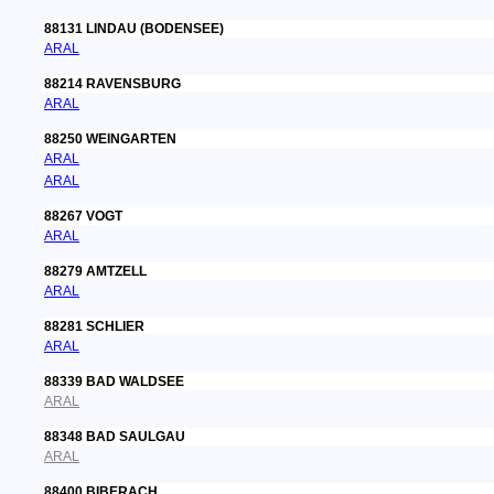
88131 LINDAU (BODENSEE)
ARAL
88214 RAVENSBURG
ARAL
88250 WEINGARTEN
ARAL
ARAL
88267 VOGT
ARAL
88279 AMTZELL
ARAL
88281 SCHLIER
ARAL
88339 BAD WALDSEE
ARAL
88348 BAD SAULGAU
ARAL
88400 BIBERACH