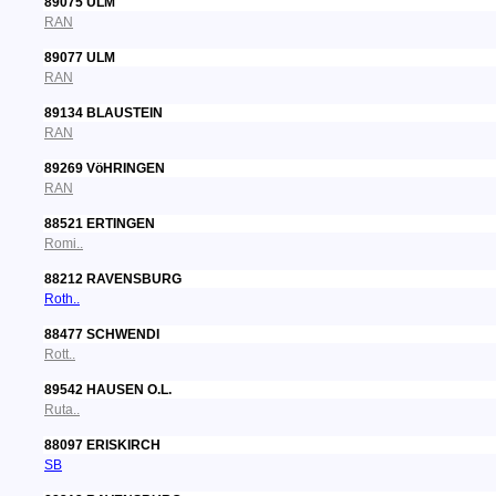
89075 ULM
RAN
89077 ULM
RAN
89134 BLAUSTEIN
RAN
89269 VöHRINGEN
RAN
88521 ERTINGEN
Romi..
88212 RAVENSBURG
Roth..
88477 SCHWENDI
Rott..
89542 HAUSEN O.L.
Ruta..
88097 ERISKIRCH
SB