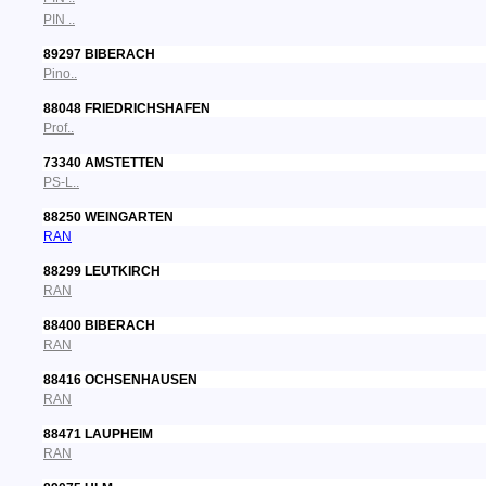
PIN ..
89297 BIBERACH
Pino..
88048 FRIEDRICHSHAFEN
Prof..
73340 AMSTETTEN
PS-L..
88250 WEINGARTEN
RAN
88299 LEUTKIRCH
RAN
88400 BIBERACH
RAN
88416 OCHSENHAUSEN
RAN
88471 LAUPHEIM
RAN