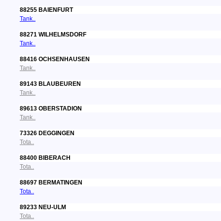
88255 BAIENFURT
Tank..
88271 WILHELMSDORF
Tank..
88416 OCHSENHAUSEN
Tank..
89143 BLAUBEUREN
Tank..
89613 OBERSTADION
Tank..
73326 DEGGINGEN
Tota..
88400 BIBERACH
Tota..
88697 BERMATINGEN
Tota..
89233 NEU-ULM
Tota..