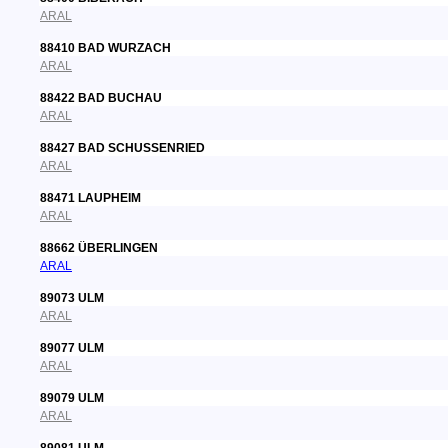
ARAL
88410 BAD WURZACH
ARAL
88422 BAD BUCHAU
ARAL
88427 BAD SCHUSSENRIED
ARAL
88471 LAUPHEIM
ARAL
88662 ÜBERLINGEN
ARAL
89073 ULM
ARAL
89077 ULM
ARAL
89079 ULM
ARAL