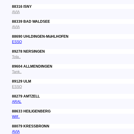
88316 ISNY
AVIA
88339 BAD WALDSEE
AVIA
88690 UHLDINGEN-MüHLHOFEN
ESSO
89278 NERSINGEN
Tota..
89604 ALLMENDINGEN
Tank..
89129 ULM
ESSO
88279 AMTZELL
ARAL
88633 HEILIGENBERG
Wilf..
88079 KRESSBRONN
AVIA