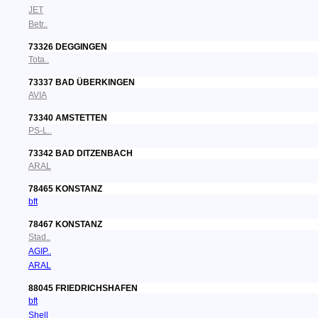
JET
Betr..
73326 DEGGINGEN
Tota..
73337 BAD ÜBERKINGEN
AVIA
73340 AMSTETTEN
PS-L..
73342 BAD DITZENBACH
ARAL
78465 KONSTANZ
bft
78467 KONSTANZ
Stad..
AGIP..
ARAL
88045 FRIEDRICHSHAFEN
bft
Shell