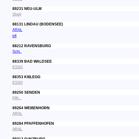
89231 NEU-ULM
Shell
88131 LINDAU (BODENSEE)
ARAL
bft
88212 RAVENSBURG
Schi..
88339 BAD WALDSEE
ESSO
88353 KIßLEGG
ESSO
89250 SENDEN
PIN ..
89264 WEIßENHORN
ARAL
89284 PFAFFENHOFEN
ARAL