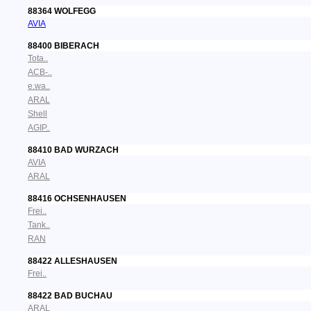
88364 WOLFEGG
AVIA
88400 BIBERACH
Tota..
ACB-..
e.wa..
ARAL
Shell
AGIP..
88410 BAD WURZACH
AVIA
ARAL
88416 OCHSENHAUSEN
Frei..
Tank..
RAN
88422 ALLESHAUSEN
Frei..
88422 BAD BUCHAU
ARAL