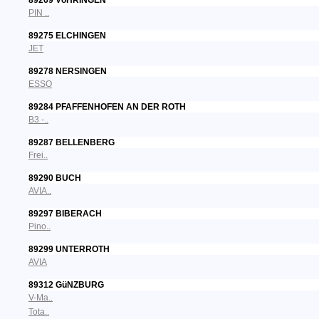
89269 VöHRINGEN
PIN ..
89275 ELCHINGEN
JET
89278 NERSINGEN
ESSO
89284 PFAFFENHOFEN AN DER ROTH
B3 -..
89287 BELLENBERG
Frei..
89290 BUCH
AVIA..
89297 BIBERACH
Pino..
89299 UNTERROTH
AVIA
89312 GüNZBURG
V-Ma..
Tota..