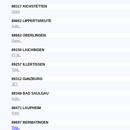
88317 AICHSTETTEN
Shell
88662 LIPPERTSREUTE
Auto..
88662 ÜBERLINGEN
Gave..
89150 LAICHINGEN
FT M..
89257 ILLERTISSEN
Tota..
89312 GüNZBURG
JET
88348 BAD SAULGAU
Auto..
88471 LAUPHEIM
RAN
88697 BERMATINGEN
Tota..