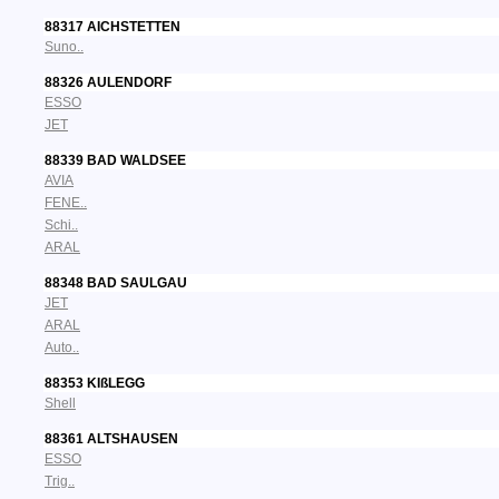
88317 AICHSTETTEN
Suno..
88326 AULENDORF
ESSO
JET
88339 BAD WALDSEE
AVIA
FENE..
Schi..
ARAL
88348 BAD SAULGAU
JET
ARAL
Auto..
88353 KIßLEGG
Shell
88361 ALTSHAUSEN
ESSO
Trig..