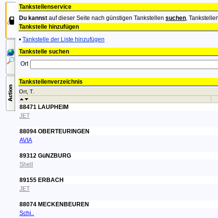
Tankstellenservice
Du kannst
auf dieser Seite nach günstigen Tankstellen
suchen
, Tankstelle
Tankstelle hinzufügen
•
Tankstelle der Liste hinzufügen
Tankstelle suchen
Ort
Tankstellenverzeichnis
Ort, T.
88471 LAUPHEIM
JET
88094 OBERTEURINGEN
AVIA
89312 GüNZBURG
Shell
89155 ERBACH
JET
88074 MECKENBEUREN
Schi..