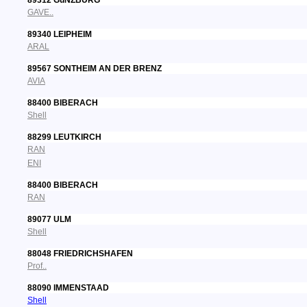
89312 GüNZBURG
GAVE..
89340 LEIPHEIM
ARAL
89567 SONTHEIM AN DER BRENZ
AVIA
88400 BIBERACH
Shell
88299 LEUTKIRCH
RAN
ENI
88400 BIBERACH
RAN
89077 ULM
Shell
88048 FRIEDRICHSHAFEN
Prof..
88090 IMMENSTAAD
Shell