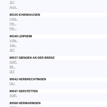
JET
Acce..
89335 ICHENHAUSEN
V-Ma..
PIN ..
PIN ..
89340 LEIPHEIM
V-Ma..
Tota..
JET
89537 GIENGEN AN DER BRENZ
AGIP..
Bft-..
JET
89542 HERBRECHTINGEN
OIL!
89547 GERSTETTEN
AGIP..
89568 HERMARINGEN