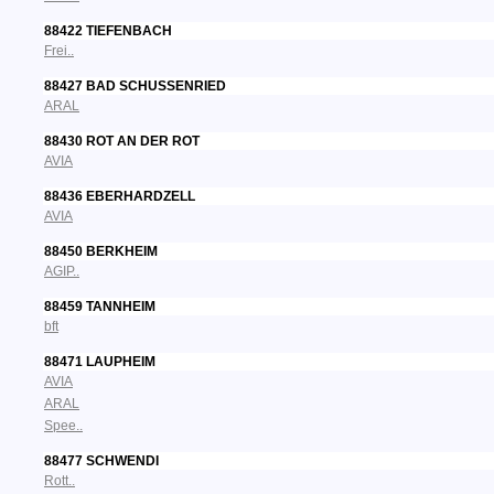
88422 TIEFENBACH
Frei..
88427 BAD SCHUSSENRIED
ARAL
88430 ROT AN DER ROT
AVIA
88436 EBERHARDZELL
AVIA
88450 BERKHEIM
AGIP..
88459 TANNHEIM
bft
88471 LAUPHEIM
AVIA
ARAL
Spee..
88477 SCHWENDI
Rott..