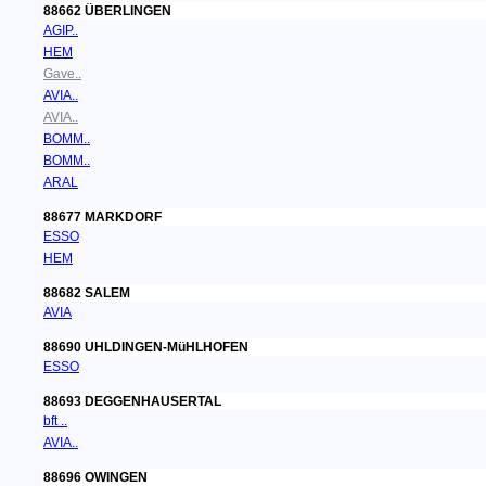
88662 ÜBERLINGEN
AGIP..
HEM
Gave..
AVIA..
AVIA..
BOMM..
BOMM..
ARAL
88677 MARKDORF
ESSO
HEM
88682 SALEM
AVIA
88690 UHLDINGEN-MüHLHOFEN
ESSO
88693 DEGGENHAUSERTAL
bft ..
AVIA..
88696 OWINGEN