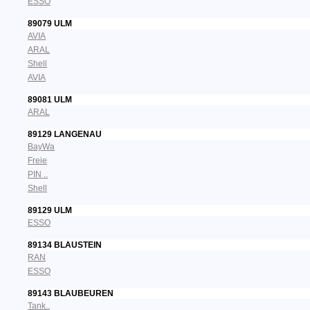
ESSO
89079 ULM
AVIA
ARAL
Shell
AVIA
89081 ULM
ARAL
89129 LANGENAU
BayWa
Freie
PIN ..
Shell
89129 ULM
ESSO
89134 BLAUSTEIN
RAN
ESSO
89143 BLAUBEUREN
Tank..