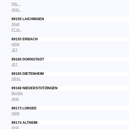
PIN ..
AVIA..
89150 LAICHINGEN
Shell
FT M..
89155 ERBACH
HEM
JET
89160 DORNSTADT
JET
89165 DIETENHEIM
ARAL
89168 NIEDERSTOTZINGEN
BayWa
AVIA
89173 LONSEE
HEM
89174 ALTHEIM
AVIA