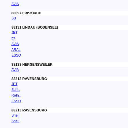
AVIA
88097 ERISKIRCH
SB
88131 LINDAU (BODENSEE)
JET
bft
AVIA
ARAL
ESSO
88138 HERGENSWEILER
AVIA
88212 RAVENSBURG
JET
Schi..
Roth..
ESSO
88213 RAVENSBURG
Shell
Shell