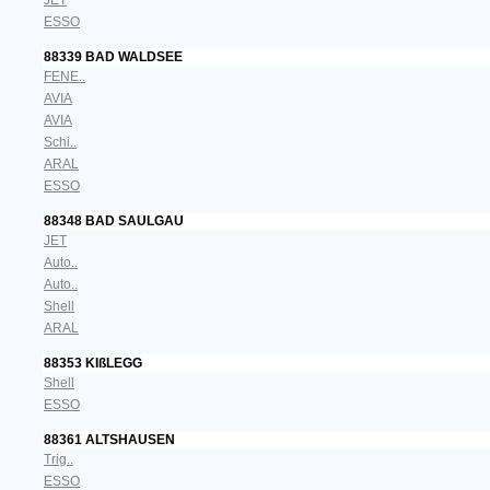
JET
ESSO
88339 BAD WALDSEE
FENE..
AVIA
AVIA
Schi..
ARAL
ESSO
88348 BAD SAULGAU
JET
Auto..
Auto..
Shell
ARAL
88353 KIßLEGG
Shell
ESSO
88361 ALTSHAUSEN
Trig..
ESSO