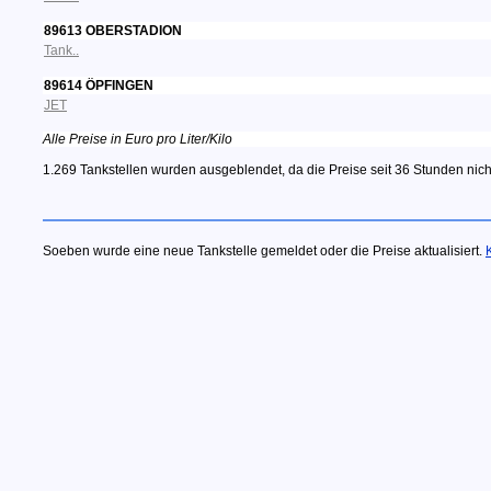
89613 OBERSTADION
Tank..
89614 ÖPFINGEN
JET
Alle Preise in Euro pro Liter/Kilo
1.269 Tankstellen wurden ausgeblendet, da die Preise seit 36 Stunden nich
Soeben wurde eine neue Tankstelle gemeldet oder die Preise aktualisiert.