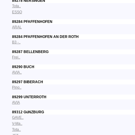
89278 NERSINGEN
Tota..
ESSO
89284 PFAFFENHOFEN
ARAL
89284 PFAFFENHOFEN AN DER ROTH
B3 -..
89287 BELLENBERG
Frei..
89290 BUCH
AVIA..
89297 BIBERACH
Pino..
89299 UNTERROTH
AVIA
89312 GüNZBURG
GAVE..
V-Ma..
Tota..