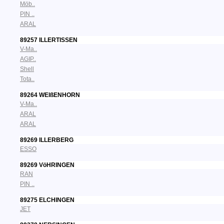
Möb..
PIN ..
ARAL
89257 ILLERTISSEN
V-Ma..
AGIP..
Shell
Tota..
89264 WEIßENHORN
V-Ma..
ARAL
ARAL
89269 ILLERBERG
ESSO
89269 VöHRINGEN
RAN
PIN ..
89275 ELCHINGEN
JET