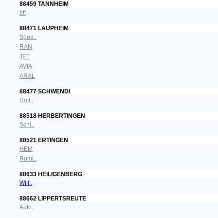
88459 TANNHEIM
bft
88471 LAUPHEIM
Spee..
RAN
JET
AVIA
ARAL
88477 SCHWENDI
Rott..
88518 HERBERTINGEN
Schi..
88521 ERTINGEN
HEM
Romi..
88633 HEILIGENBERG
Wilf..
88662 LIPPERTSREUTE
Auto..