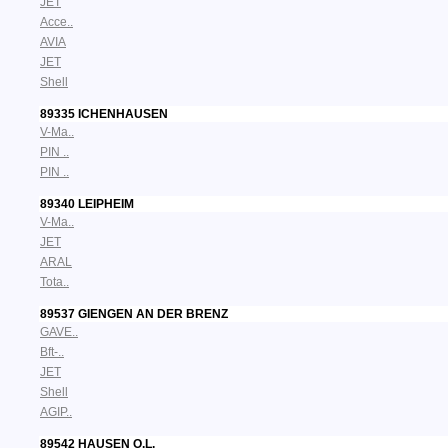
JET
Acce..
AVIA
JET
Shell
89335 ICHENHAUSEN
V-Ma..
PIN ..
PIN ..
89340 LEIPHEIM
V-Ma..
JET
ARAL
Tota..
89537 GIENGEN AN DER BRENZ
GAVE..
Bft-..
JET
Shell
AGIP..
89542 HAUSEN O.L.