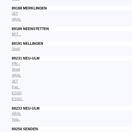
89188 MERKLINGEN
JET
ARAL
89189 NEENSTETTEN
BFT ..
89191 NELLINGEN
Shell
89231 NEU-ULM
PIN ..
Shell
ARAL
JET
Frei..
ESSO
ESSO..
89233 NEU-ULM
ARAL
Tota..
89250 SENDEN