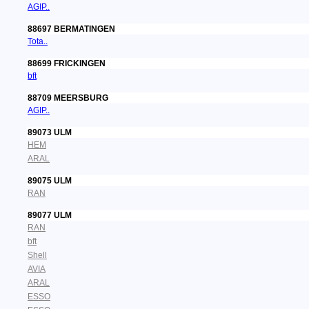
AGIP..
88697 BERMATINGEN
Tota..
88699 FRICKINGEN
bft
88709 MEERSBURG
AGIP..
89073 ULM
HEM
ARAL
89075 ULM
RAN
89077 ULM
RAN
bft
Shell
AVIA
ARAL
ESSO