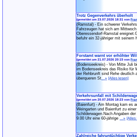
Trotz Gegenverkehrs überholt
(gemeldet am 23.07.2026 18:31 von
Fran
(Ramstal) - Ein schwerer Verkehrsu
Fahrzeugen hat sich am Mittwoch 
Oberessendorf-Ramstal ereignet.
befuhr ein 32-jähriger mit seinem 
Forstamt warnt vor erhöhter Wil
(gemeldet am 21.07.2026 20:15 von
Fran
(Bodenseekreis) - Von Mitte Juli b
im Bodenseekreis das Risiko für 
der Rehbrunft sind Rehe deutlich 
überqueren St
...
»
[Alles lesen]
Verkehrsunfall mit Schilderwag
(gemeldet am 20.07.2026 18:23 von
Fran
(Baienfurt) - Am Montag kam es a
Weingarten und Baienfurt zu einer
Schilderwagen.Nach Angaben der 
9.00 Uhr eine 60-jährige
...
»
[Alles
Zahlreiche fahruntüchtige Verkeh