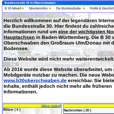
Bundesstraße 30 in Oberschwaben
B 30 Aktuell
Streckeninfos
Die Bundesstraße
Politik & Geschic
Herzlich willkommen auf der legendären Interne
die Bundesstraße 30. Hier findest du zahlreiche
Informationen rund um
eine der wichtigsten No
Hauptachsen
in Baden-Württemberg. Die B 30 v
Oberschwaben den Großraum Ulm/Donau mit 
Bodensee.
Diese Website wird nicht mehr weiterentwickelt
Ab 2016 wurde diese Website überarbeitet, um s
Mobilgeräte nutzbar zu machen. Die neue Websi
www.b30oberschwaben.de
erreichbar. Sie biete
Inhalte, enthält jedoch nicht mehr alle früheren
Informationen.
(
Blitzer melden
)
Blitzer ( 0 )
Nachrichten ( 20 )