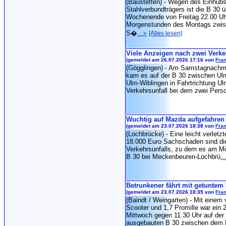
(Baustetten) - Wegen des Einhubs
Stahlverbundträgers ist die B 30
Wochenende von Freitag 22.00 Uhr
Morgenstunden des Montags zwi
S�
...
»
[Alles lesen]
Viele Anzeigen nach zwei Verke
(gemeldet am 26.07.2026 17:16 von
Fran
(Gögglingen) - Am Samstagnachmi
kam es auf der B 30 zwischen Ul
Ulm-Wiblingen in Fahrtrichtung U
Verkehrsunfall bei dem zwei Pers
Wuchtig auf Mazda aufgefahren
(gemeldet am 23.07.2026 18:38 von
Fran
(Lochbrücke) - Eine leicht verletz
18.000 Euro Sachschaden sind di
Verkehrsunfalls, zu dem es am Mi
B 30 bei Meckenbeuren-Lochbrü
..
Betrunkener fährt mit getuntem 
(gemeldet am 23.07.2026 18:35 von
Fran
(Baindt / Weingarten) - Mit einem 
Scooter und 1,7 Promille war ein 
Mittwoch gegen 11.30 Uhr auf der v
ausgebauten B 30 zwischen dem