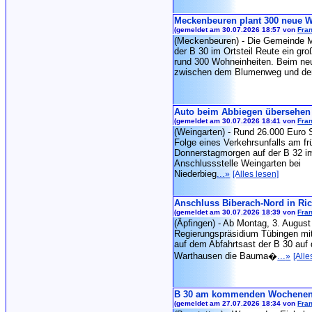
Meckenbeuren plant 300 neue W
(gemeldet am 30.07.2026 18:57 von
Fran
(Meckenbeuren) - Die Gemeinde 
der B 30 im Ortsteil Reute ein gr
rund 300 Wohneinheiten. Beim n
zwischen dem Blumenweg und de
Auto beim Abbiegen übersehen
(gemeldet am 30.07.2026 18:41 von
Fran
(Weingarten) - Rund 26.000 Euro 
Folge eines Verkehrsunfalls am f
Donnerstagmorgen auf der B 32 im
Anschlussstelle Weingarten bei
Niederbieg
...
»
[Alles lesen]
Anschluss Biberach-Nord in Ric
(gemeldet am 30.07.2026 18:39 von
Fran
(Äpfingen) - Ab Montag, 3. August
Regierungspräsidium Tübingen mit
auf dem Abfahrtsast der B 30 auf 
Warthausen die Bauma�
...
»
[Alle
B 30 am kommenden Wochenend
(gemeldet am 27.07.2026 18:34 von
Fran