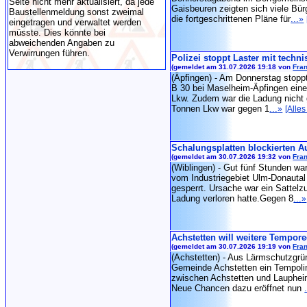
Seite nicht mehr aktualisiert, da jede
Gaisbeuren zeigten sich viele Bür
Baustellenmeldung sonst zweimal
die fortgeschrittenen Pläne für
...
»
eingetragen und verwaltet werden
müsste. Dies könnte bei
abweichenden Angaben zu
Verwirrungen führen.
Polizei stoppt Laster mit techn
(gemeldet am 31.07.2026 19:18 von
Fran
(Äpfingen) - Am Donnerstag stoppt
B 30 bei Maselheim-Äpfingen ein
Lkw. Zudem war die Ladung nicht g
Tonnen Lkw war gegen 1
...
»
[Alles
Schalungsplatten blockierten Au
(gemeldet am 30.07.2026 19:32 von
Fran
(Wiblingen) - Gut fünf Stunden war
vom Industriegebiet Ulm-Donauta
gesperrt. Ursache war ein Sattelzu
Ladung verloren hatte.Gegen 8
...
»
Achstetten will weitere Tempore
(gemeldet am 30.07.2026 19:19 von
Fran
(Achstetten) - Aus Lärmschutzgrün
Gemeinde Achstetten ein Tempolim
zwischen Achstetten und Laupheim
Neue Chancen dazu eröffnet nun