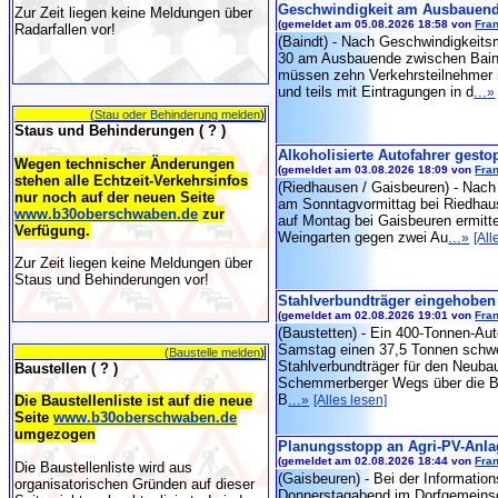
Geschwindigkeit am Ausbauen
Zur Zeit liegen keine Meldungen über
(gemeldet am 05.08.2026 18:58 von
Fran
Radarfallen vor!
(Baindt) - Nach Geschwindigkeit
30 am Ausbauende zwischen Bain
müssen zehn Verkehrsteilnehmer 
und teils mit Eintragungen in d
...
»
(
Stau oder Behinderung melden
)
Staus und Behinderungen ( ? )
Alkoholisierte Autofahrer gesto
Wegen technischer Änderungen
(gemeldet am 03.08.2026 18:09 von
Fran
stehen alle Echtzeit-Verkehrsinfos
(Riedhausen / Gaisbeuren) - Nach
nur noch auf der neuen Seite
am Sonntagvormittag bei Riedhau
www.b30oberschwaben.de
zur
auf Montag bei Gaisbeuren ermittel
Verfügung.
Weingarten gegen zwei Au
...
»
[All
Zur Zeit liegen keine Meldungen über
Staus und Behinderungen vor!
Stahlverbundträger eingehoben
(gemeldet am 02.08.2026 19:01 von
Fran
(Baustetten) - Ein 400-Tonnen-Au
Samstag einen 37,5 Tonnen schw
(
Baustelle melden
)
Stahlverbundträger für den Neuba
Baustellen ( ? )
Schemmerberger Wegs über die B
B
...
Die Baustellenliste ist auf die neue
»
[Alles lesen]
Seite
www.b30oberschwaben.de
umgezogen
Planungsstopp an Agri-PV-Anla
(gemeldet am 02.08.2026 18:44 von
Fran
Die Baustellenliste wird aus
(Gaisbeuren) - Bei der Informatio
organisatorischen Gründen auf dieser
Donnerstagabend im Dorfgemeins