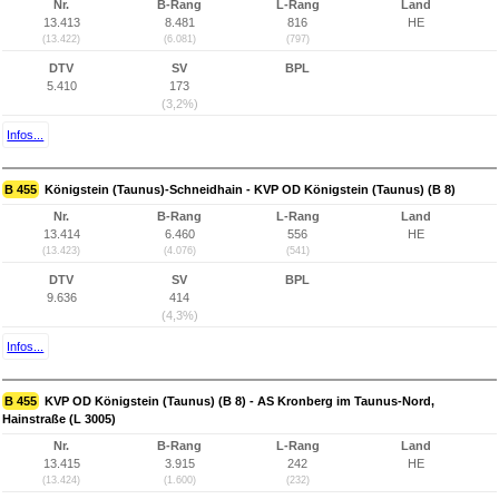
Nr.
B-Rang
L-Rang
Land
13.413
8.481
816
HE
(13.422)
(6.081)
(797)
DTV
SV
BPL
5.410
173
(3,2%)
Infos...
B 455
Königstein (Taunus)-Schneidhain - KVP OD Königstein (Taunus) (B 8)
Nr.
B-Rang
L-Rang
Land
13.414
6.460
556
HE
(13.423)
(4.076)
(541)
DTV
SV
BPL
9.636
414
(4,3%)
Infos...
B 455
KVP OD Königstein (Taunus) (B 8) - AS Kronberg im Taunus-Nord,
Hainstraße (L 3005)
Nr.
B-Rang
L-Rang
Land
13.415
3.915
242
HE
(13.424)
(1.600)
(232)