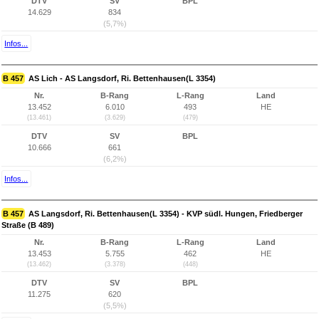
DTV
SV
BPL
14.629
834
(5,7%)
Infos...
B 457
AS Lich - AS Langsdorf, Ri. Bettenhausen(L 3354)
Nr.
B-Rang
L-Rang
Land
13.452
6.010
493
HE
(13.461)
(3.629)
(479)
DTV
SV
BPL
10.666
661
(6,2%)
Infos...
B 457
AS Langsdorf, Ri. Bettenhausen(L 3354) - KVP südl. Hungen, Friedberger
Straße (B 489)
Nr.
B-Rang
L-Rang
Land
13.453
5.755
462
HE
(13.462)
(3.378)
(448)
DTV
SV
BPL
11.275
620
(5,5%)