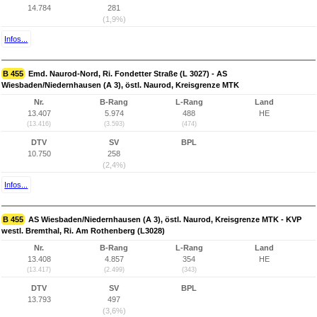
14.784
281
(1,9%)
Infos...
B 455
Emd. Naurod-Nord, Ri. Fondetter Straße (L 3027) - AS
Wiesbaden/Niedernhausen (A 3), östl. Naurod, Kreisgrenze MTK
Nr.
B-Rang
L-Rang
Land
13.407
5.974
488
HE
(13.416)
(3.593)
(474)
DTV
SV
BPL
10.750
258
(2,4%)
Infos...
B 455
AS Wiesbaden/Niedernhausen (A 3), östl. Naurod, Kreisgrenze MTK - KVP
westl. Bremthal, Ri. Am Rothenberg (L3028)
Nr.
B-Rang
L-Rang
Land
13.408
4.857
354
HE
(13.417)
(2.499)
(343)
DTV
SV
BPL
13.793
497
(3,6%)