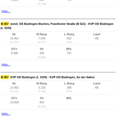
(3,7%)
Infos...
B 457
westl. OE Büdingen-Büches, Frankfurter Straße (B 521) - KVP OD Büdingen
(L 3193)
Nr.
B-Rang
L-Rang
Land
13.461
7.046
632
HE
(13.470)
(4.657)
(617)
DTV
SV
BPL
8.368
335
FD
(4,0%)
Infos...
B 457
KVP OD Büdingen (L 3193) - KVP OD Büdingen, An der Saline
Nr.
B-Rang
L-Rang
Land
13.462
5.135
388
HE
(13.471)
(2.769)
(376)
DTV
SV
BPL
13.009
403
(3,1%)
Infos...