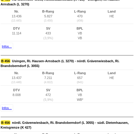
Arnsbach (L 3270)
Nr.
B-Rang
L-Rang
Land
13.436
5.827
470
HE
(13.445)
(3.450)
(456)
DTV
SV
BPL
11.114
433
VB
(3,9%)
VB
Infos...
B 456
Usingen, Ri. Hausen-Arnsbach (L 3270) - nördl. Grävenwiesbach, Ri.
Brandoberndorf (L 3055)
Nr.
B-Rang
L-Rang
Land
13.437
7.211
657
HE
(13.446)
(4.822)
(641)
DTV
SV
BPL
8.008
472
VB
(5,9%)
WB*
Infos...
B 456
nördl. Grävenwiesbach, Ri. Brandoberndorf (L 3055) - südl. Dietenhausen,
Kreisgrenze (K 427)