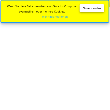
Diese Seite wird nicht mehr aktualisiert.
Zur neuen Seite
Wenn Sie diese Seite besuchen empfängt Ihr Computer
Einverstanden
eventuell ein oder mehrere Cookies.
Mehr Informationen