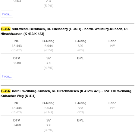
5.663
294
(5,2%)
Infos...
B 456
süd-westl. Bernbach, Ri. Edelsberg (L 3451) - nördl. Weilburg-Kubach, Ri.
Hirschhausen (K 412/K 423)
Nr.
B-Rang
L-Rang
Land
13.443
6.944
620
HE
(13.452)
(4.557)
(605)
DTV
SV
BPL
8.580
369
(4,3%)
Infos...
B 456
nördl. Weilburg-Kubach, Ri. Hirschhausen (K 412/K 423) - KVP OD Weilburg,
Kubacher Weg (K 411)
Nr.
B-Rang
L-Rang
Land
13.444
6.533
568
HE
(13.453)
(4.149)
(553)
DTV
SV
BPL
9.468
360
(3,8%)