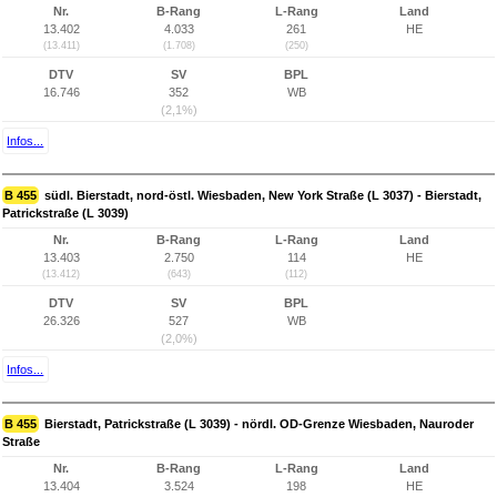
Nr.
B-Rang
L-Rang
Land
13.402
4.033
261
HE
(13.411)
(1.708)
(250)
DTV
SV
BPL
16.746
352
WB
(2,1%)
Infos...
B 455
südl. Bierstadt, nord-östl. Wiesbaden, New York Straße (L 3037) - Bierstadt,
Patrickstraße (L 3039)
Nr.
B-Rang
L-Rang
Land
13.403
2.750
114
HE
(13.412)
(643)
(112)
DTV
SV
BPL
26.326
527
WB
(2,0%)
Infos...
B 455
Bierstadt, Patrickstraße (L 3039) - nördl. OD-Grenze Wiesbaden, Nauroder
Straße
Nr.
B-Rang
L-Rang
Land
13.404
3.524
198
HE