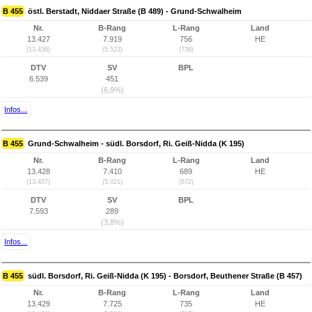
B 455
östl. Berstadt, Niddaer Straße (B 489) - Grund-Schwalheim
Nr.
B-Rang
L-Rang
Land
13.427
7.919
756
HE
(13.436)
(5.523)
(738)
DTV
SV
BPL
6.539
451
(6,9%)
Infos...
B 455
Grund-Schwalheim - südl. Borsdorf, Ri. Geiß-Nidda (K 195)
Nr.
B-Rang
L-Rang
Land
13.428
7.410
689
HE
(13.437)
(5.021)
(672)
DTV
SV
BPL
7.593
289
(3,8%)
Infos...
B 455
südl. Borsdorf, Ri. Geiß-Nidda (K 195) - Borsdorf, Beuthener Straße (B 457)
Nr.
B-Rang
L-Rang
Land
13.429
7.725
735
HE