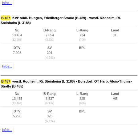
Infos...
B 457
KVP südl. Hungen, Friedberger Straße (B 489) - westl. Rodheim, Ri.
Steinheim (L 3188)
Nr.
B-Rang
L-Rang
Land
13.454
7.654
724
HE
(13.463)
(5.259)
(706)
DTV
SV
BPL
7.098
291
(4,1%)
Infos...
B 457
westl. Rodheim, Ri. Steinheim (L 3188) - Borsdorf, OT Harb, Alois-Thums-
Straße (B 455)
Nr.
B-Rang
L-Rang
Land
13.455
8.537
825
HE
(13.464)
(6.137)
(806)
DTV
SV
BPL
5.296
323
(6,1%)
Infos...