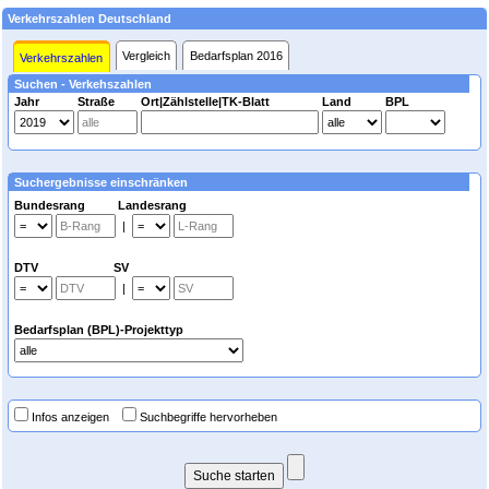
Verkehrszahlen Deutschland
Vergleich
Bedarfsplan 2016
Verkehrszahlen
Suchen - Verkehszahlen
Jahr
Straße
Ort|Zählstelle|TK-Blatt
Land
BPL
Suchergebnisse einschränken
Bundesrang Landesrang
|
DTV SV
|
Bedarfsplan (BPL)-Projekttyp
Infos anzeigen
Suchbegriffe hervorheben