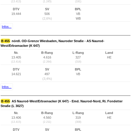
(13.413)
(1.245)
(191)
DTV
SV
BPL
19.444
506
VB
(2,6%)
WB
Infos...
B 455
nördl. OD-Grenze Wiesbaden, Nauroder Straße - AS Naurod-
West/Erbsenacker (K 647)
Nr.
B-Rang
L-Rang
Land
13.405
4.616
327
HE
(13.414)
(2.264)
(316)
DTV
SV
BPL
14.621
497
VB
(3,4%)
Infos...
B 455
AS Naurod-West/Erbsenacker (K 647) - Emd. Naurod-Nord, Ri. Fondetter
Straße (L 3027)
Nr.
B-Rang
L-Rang
Land
13.406
4.560
319
HE
(13.415)
(2.211)
(308)
DTV
SV
BPL