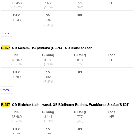
13.458
7.635
721
HE
(13.467)
(5.240)
(703)
DTV
SV
BPL
7.143
236
(3,3%)
Infos...
B 457
OD Selters, Hauptstraße (B 275) - OD Bleichenbach
Nr.
B-Rang
L-Rang
Land
13.459
8.780
848
HE
(13.468)
(6.380)
(829)
DTV
SV
BPL
4.780
182
(3,8%)
Infos...
B 457
OD Bleichenbach - westl. OE Büdingen-Büches, Frankfurter Straße (B 521)
Nr.
B-Rang
L-Rang
Land
13.460
8.141
777
HE
(13.469)
(5.742)
(759)
DTV
SV
BPL
6.108
226
FD