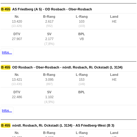
B 455
AS Friedberg (A 5) - OD Rosbach - Ober-Rosbach
Nr.
B-Rang
L-Rang
Land
13.420
2.617
103
HE
(13.429)
(552)
(103)
DTV
SV
BPL
27.907
2.177
VB
(7,8%)
Infos...
B 455
OD Rosbach - Ober-Rosbach - nördl. Rosbach, Ri. Ockstadt (L 3134)
Nr.
B-Rang
L-Rang
Land
13.421
3.095
153
HE
(13.430)
(897)
(149)
DTV
SV
BPL
22.486
1.102
(4,9%)
Infos...
B 455
nördl. Rosbach, Ri. Ockstadt (L 3134) - AS Friedberg-West (B 3)
Nr.
B-Rang
L-Rang
Land