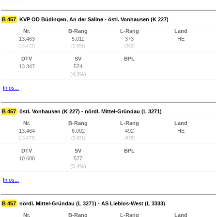
B 457
KVP OD Büdingen, An der Saline - östl. Vonhausen (K 227)
Nr.
B-Rang
L-Rang
Land
13.463
5.011
373
HE
(13.472)
(2.651)
(362)
DTV
SV
BPL
13.347
574
(4,3%)
Infos...
B 457
östl. Vonhausen (K 227) - nördl. Mittel-Gründau (L 3271)
Nr.
B-Rang
L-Rang
Land
13.464
6.002
492
HE
(13.473)
(3.621)
(478)
DTV
SV
BPL
10.688
577
(5,4%)
Infos...
B 457
nördl. Mittel-Gründau (L 3271) - AS Lieblos-West (L 3333)
Nr.
B-Rang
L-Rang
Land