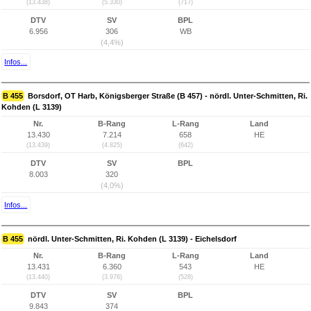
(13.438)
(5.330)
(717)
DTV
SV
BPL
6.956
306
WB
(4,4%)
Infos...
B 455
Borsdorf, OT Harb, Königsberger Straße (B 457) - nördl. Unter-Schmitten, Ri.
Kohden (L 3139)
Nr.
B-Rang
L-Rang
Land
13.430
7.214
658
HE
(13.439)
(4.825)
(642)
DTV
SV
BPL
8.003
320
(4,0%)
Infos...
B 455
nördl. Unter-Schmitten, Ri. Kohden (L 3139) - Eichelsdorf
Nr.
B-Rang
L-Rang
Land
13.431
6.360
543
HE
(13.440)
(3.976)
(528)
DTV
SV
BPL
9.843
374