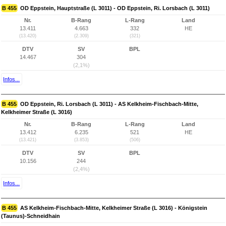
B 455
OD Eppstein, Hauptstraße (L 3011) - OD Eppstein, Ri. Lorsbach (L 3011)
Nr.
B-Rang
L-Rang
Land
13.411
4.663
332
HE
(13.420)
(2.309)
(321)
DTV
SV
BPL
14.467
304
(2,1%)
Infos...
B 455
OD Eppstein, Ri. Lorsbach (L 3011) - AS Kelkheim-Fischbach-Mitte,
Kelkheimer Straße (L 3016)
Nr.
B-Rang
L-Rang
Land
13.412
6.235
521
HE
(13.421)
(3.853)
(506)
DTV
SV
BPL
10.156
244
(2,4%)
Infos...
B 455
AS Kelkheim-Fischbach-Mitte, Kelkheimer Straße (L 3016) - Königstein
(Taunus)-Schneidhain