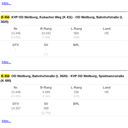
Infos...
B 456
KVP OD Weilburg, Kubacher Weg (K 411) - OD Weilburg, Bahnhofstraße (L
3020)
Nr.
B-Rang
L-Rang
Land
13.445
10.042
956
HE
(13.454)
(7.638)
(936)
DTV
SV
BPL
-
-
(-)
Infos...
B 456
OD Weilburg, Bahnhofstraße (L 3020) - KVP OD Weilburg, Spielmannstraße
(K 490)
Nr.
B-Rang
L-Rang
Land
13.446
4.699
336
HE
(13.455)
(2.343)
(325)
DTV
SV
BPL
14.357
388
(2,7%)
Infos...