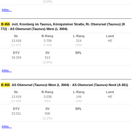
(3,0%)
Infos...
B 455
östl. Kronberg im Taunus, Königsteiner Straße, Ri. Oberursel (Taunus) (K
772) - AS Oberursel (Taunus)-West (L 3004)
Nr.
B-Rang
L-Rang
Land
13.418
3.709
214
HE
(13.427)
(1.418)
(205)
DTV
SV
BPL
18.334
513
(2,8%)
Infos...
B 455
AS Oberursel (Taunus)-West (L 3004) - AS Oberursel (Taunus)-Nord (A 661)
Nr.
B-Rang
L-Rang
Land
13.419
3.038
144
HE
(13.428)
(851)
(140)
DTV
SV
BPL
23.011
506
(2,2%)
Infos...