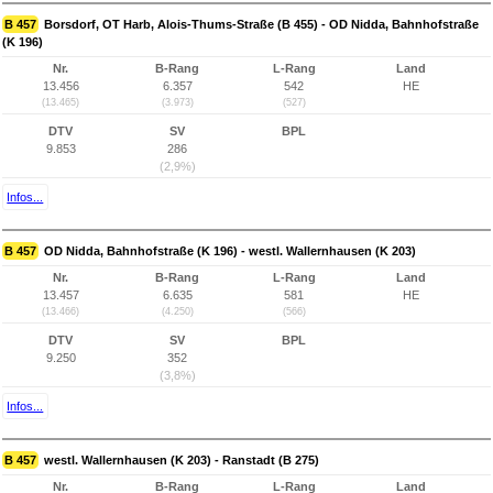
B 457
Borsdorf, OT Harb, Alois-Thums-Straße (B 455) - OD Nidda, Bahnhofstraße
(K 196)
Nr.
B-Rang
L-Rang
Land
13.456
6.357
542
HE
(13.465)
(3.973)
(527)
DTV
SV
BPL
9.853
286
(2,9%)
Infos...
B 457
OD Nidda, Bahnhofstraße (K 196) - westl. Wallernhausen (K 203)
Nr.
B-Rang
L-Rang
Land
13.457
6.635
581
HE
(13.466)
(4.250)
(566)
DTV
SV
BPL
9.250
352
(3,8%)
Infos...
B 457
westl. Wallernhausen (K 203) - Ranstadt (B 275)
Nr.
B-Rang
L-Rang
Land