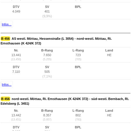
DTV
SV
BPL
4.049
401
(9,9%)
Infos...
B 456
AS westl. Möttau, Hessenstraße (L 3054) - nord-westl. Möttau, Ri.
Ernsthausen (K 424/K 372)
Nr.
B-Rang
L-Rang
Land
13.441
7.650
723
HE
(13.450)
(5.255)
(705)
DTV
SV
BPL
7.110
505
(7,1%)
Infos...
B 456
nord-westl. Möttau, Ri. Ernsthausen (K 424/K 372) - süd-westl. Bernbach, Ri.
Edelsberg (L 3451)
Nr.
B-Rang
L-Rang
Land
13.442
8.357
802
HE
(13.451)
(5.957)
(783)
DTV
SV
BPL