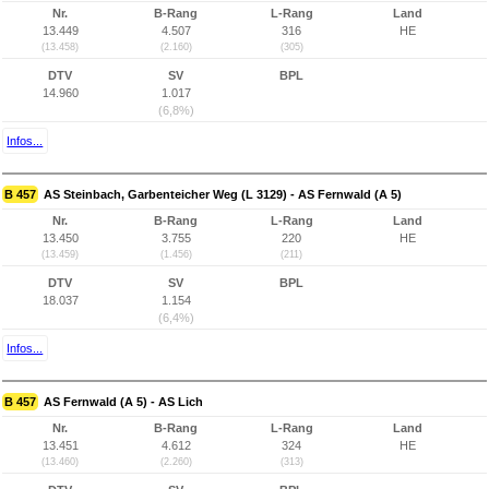
Nr.
B-Rang
L-Rang
Land
13.449
4.507
316
HE
(13.458)
(2.160)
(305)
DTV
SV
BPL
14.960
1.017
(6,8%)
Infos...
B 457
AS Steinbach, Garbenteicher Weg (L 3129) - AS Fernwald (A 5)
Nr.
B-Rang
L-Rang
Land
13.450
3.755
220
HE
(13.459)
(1.456)
(211)
DTV
SV
BPL
18.037
1.154
(6,4%)
Infos...
B 457
AS Fernwald (A 5) - AS Lich
Nr.
B-Rang
L-Rang
Land
13.451
4.612
324
HE
(13.460)
(2.260)
(313)