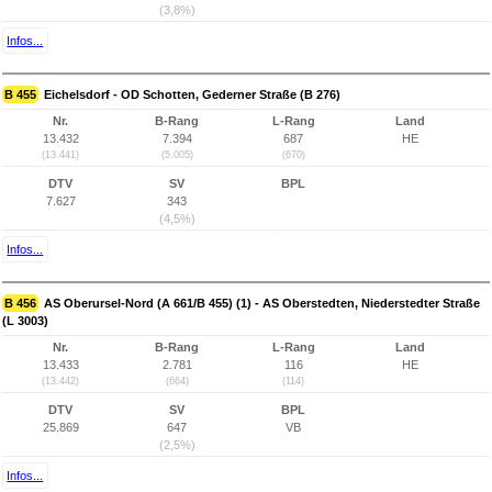
(3,8%)
Infos...
B 455
Eichelsdorf - OD Schotten, Gederner Straße (B 276)
Nr.
B-Rang
L-Rang
Land
13.432
7.394
687
HE
(13.441)
(5.005)
(670)
DTV
SV
BPL
7.627
343
(4,5%)
Infos...
B 456
AS Oberursel-Nord (A 661/B 455) (1) - AS Oberstedten, Niederstedter Straße
(L 3003)
Nr.
B-Rang
L-Rang
Land
13.433
2.781
116
HE
(13.442)
(664)
(114)
DTV
SV
BPL
25.869
647
VB
(2,5%)
Infos...