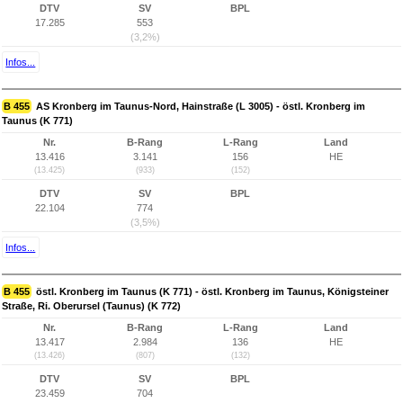
DTV
SV
BPL
17.285
553
(3,2%)
Infos...
B 455
AS Kronberg im Taunus-Nord, Hainstraße (L 3005) - östl. Kronberg im
Taunus (K 771)
Nr.
B-Rang
L-Rang
Land
13.416
3.141
156
HE
(13.425)
(933)
(152)
DTV
SV
BPL
22.104
774
(3,5%)
Infos...
B 455
östl. Kronberg im Taunus (K 771) - östl. Kronberg im Taunus, Königsteiner
Straße, Ri. Oberursel (Taunus) (K 772)
Nr.
B-Rang
L-Rang
Land
13.417
2.984
136
HE
(13.426)
(807)
(132)
DTV
SV
BPL
23.459
704