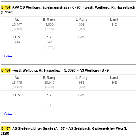
B 456
KVP OD Weilburg, Spielmannstraße (K 490) - westl. Weilburg, Ri. Hasselbach
(L 3020)
Nr.
B-Rang
L-Rang
Land
13.447
5.086
381
HE
(13.456)
(2.720)
(369)
DTV
SV
BPL
13.141
342
(2,6%)
Infos...
B 456
westl. Weilburg, Ri. Hasselbach (L 3020) - AS Weilburg (B 49)
Nr.
B-Rang
L-Rang
Land
13.448
10.042
956
HE
(13.457)
(7.638)
(936)
DTV
SV
BPL
-
-
(-)
Infos...
B 457
AS Gießen-Lichter Straße (A 485) - AS Steinbach, Garbenteicher Weg (L
3129)