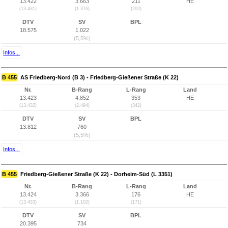
13.422
3.663
211
HE
(13.431)
(1.376)
(202)
DTV
SV
BPL
18.575
1.022
(5,5%)
Infos...
B 455
AS Friedberg-Nord (B 3) - Friedberg-Gießener Straße (K 22)
Nr.
B-Rang
L-Rang
Land
13.423
4.852
353
HE
(13.432)
(2.494)
(342)
DTV
SV
BPL
13.812
760
(5,5%)
Infos...
B 455
Friedberg-Gießener Straße (K 22) - Dorheim-Süd (L 3351)
Nr.
B-Rang
L-Rang
Land
13.424
3.366
176
HE
(13.433)
(1.102)
(171)
DTV
SV
BPL
20.395
734