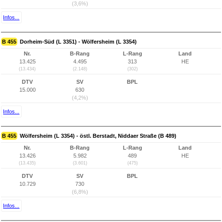
(3,6%)
Infos...
B 455
Dorheim-Süd (L 3351) - Wölfersheim (L 3354)
Nr.
B-Rang
L-Rang
Land
13.425
4.495
313
HE
(13.434)
(2.148)
(302)
DTV
SV
BPL
15.000
630
(4,2%)
Infos...
B 455
Wölfersheim (L 3354) - östl. Berstadt, Niddaer Straße (B 489)
Nr.
B-Rang
L-Rang
Land
13.426
5.982
489
HE
(13.435)
(3.601)
(475)
DTV
SV
BPL
10.729
730
(6,8%)
Infos...