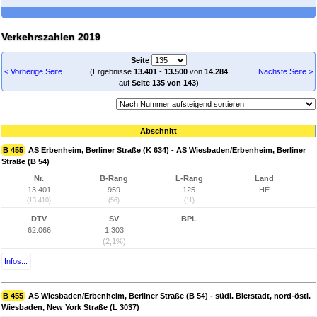
Verkehrszahlen 2019
Seite
< Vorherige Seite
(Ergebnisse
13.401
-
13.500
von
14.284
Nächste Seite >
auf
Seite 135 von 143
)
Abschnitt
B 455
AS Erbenheim, Berliner Straße (K 634) - AS Wiesbaden/Erbenheim, Berliner
Straße (B 54)
Nr.
B-Rang
L-Rang
Land
13.401
959
125
HE
(13.410)
(56)
(11)
DTV
SV
BPL
62.066
1.303
(2,1%)
Infos...
B 455
AS Wiesbaden/Erbenheim, Berliner Straße (B 54) - südl. Bierstadt, nord-östl.
Wiesbaden, New York Straße (L 3037)