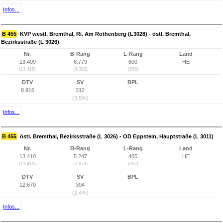
Infos...
B 455
KVP westl. Bremthal, Ri. Am Rothenberg (L3028) - östl. Bremthal,
Bezirksstraße (L 3026)
Nr.
B-Rang
L-Rang
Land
13.409
6.779
600
HE
(13.418)
(4.393)
(585)
DTV
SV
BPL
8.916
312
(3,5%)
Infos...
B 455
östl. Bremthal, Bezirksstraße (L 3026) - OD Eppstein, Hauptstraße (L 3011)
Nr.
B-Rang
L-Rang
Land
13.410
5.247
405
HE
(13.419)
(2.879)
(392)
DTV
SV
BPL
12.670
304
(2,4%)
Infos...