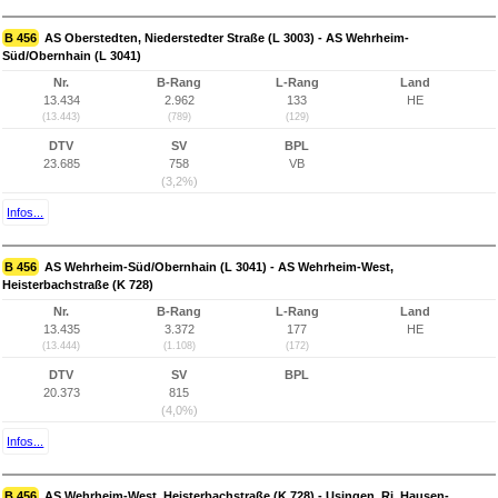
B 456
AS Oberstedten, Niederstedter Straße (L 3003) - AS Wehrheim-
Süd/Obernhain (L 3041)
Nr.
B-Rang
L-Rang
Land
13.434
2.962
133
HE
(13.443)
(789)
(129)
DTV
SV
BPL
23.685
758
VB
(3,2%)
Infos...
B 456
AS Wehrheim-Süd/Obernhain (L 3041) - AS Wehrheim-West,
Heisterbachstraße (K 728)
Nr.
B-Rang
L-Rang
Land
13.435
3.372
177
HE
(13.444)
(1.108)
(172)
DTV
SV
BPL
20.373
815
(4,0%)
Infos...
B 456
AS Wehrheim-West, Heisterbachstraße (K 728) - Usingen, Ri. Hausen-