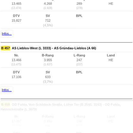
13.465
4.268
289
HE
(13.474)
(1.928)
(278)
DTV
SV
BPL
15.827
712
(4,5%)
Infos...
B 457
AS Lieblos-West (L 3333) - AS Gründau-Lieblos (A 66)
Nr.
B-Rang
L-Rang
Land
13.466
3.955
247
HE
(13.475)
(1.637)
(237)
DTV
SV
BPL
17.106
633
(3,7%)
Infos...
B 458
OD Fulda, Von-Schildeck-Straße, Löher Tor (B 254/L 3143) - OD Fulda,
Heinrichstraße (L 3079)
Nr.
B-Rang
L-Rang
Land
13.467
3.160
158
HE
(13.476)
(946)
(154)