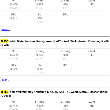
Nr.
B-Rang
L-Rang
Land
13.438
8.985
876
HE
(13.447)
(6.584)
(857)
DTV
SV
BPL
4.341
365
(8,4%)
Infos...
B 456
südl. Dietenhausen, Kreisgrenze (K 427) - östl. Weilmünster, Kreuzung K 426
(K 426)
Nr.
B-Rang
L-Rang
Land
13.439
9.348
910
HE
(13.448)
(6.946)
(891)
DTV
SV
BPL
3.529
303
(8,6%)
Infos...
B 456
östl. Weilmünster, Kreuzung K 426 (K 426) - AS westl. Möttau, Hessenstraße
(L 3054)
Nr.
B-Rang
L-Rang
Land
13.440
9.105
885
HE
(13.449)
(6.704)
(866)