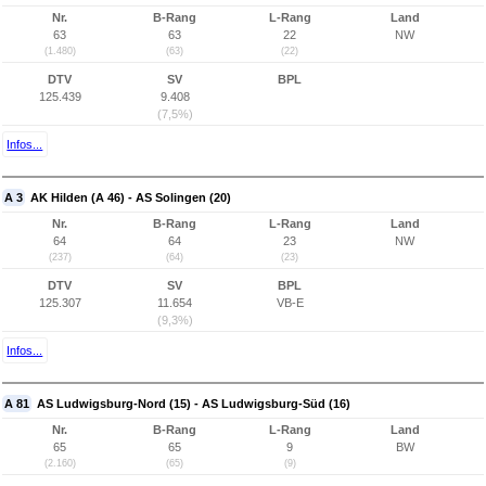
Nr.
B-Rang
L-Rang
Land
63
63
22
NW
(1.480)
(63)
(22)
DTV
SV
BPL
125.439
9.408
(7,5%)
Infos...
A 3
AK Hilden (A 46) - AS Solingen (20)
Nr.
B-Rang
L-Rang
Land
64
64
23
NW
(237)
(64)
(23)
DTV
SV
BPL
125.307
11.654
VB-E
(9,3%)
Infos...
A 81
AS Ludwigsburg-Nord (15) - AS Ludwigsburg-Süd (16)
Nr.
B-Rang
L-Rang
Land
65
65
9
BW
(2.160)
(65)
(9)