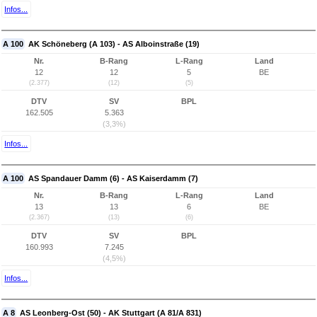
Infos...
A 100
AK Schöneberg (A 103) - AS Alboinstraße (19)
Nr.
B-Rang
L-Rang
Land
12
12
5
BE
(2.377)
(12)
(5)
DTV
SV
BPL
162.505
5.363
(3,3%)
Infos...
A 100
AS Spandauer Damm (6) - AS Kaiserdamm (7)
Nr.
B-Rang
L-Rang
Land
13
13
6
BE
(2.367)
(13)
(6)
DTV
SV
BPL
160.993
7.245
(4,5%)
Infos...
A 8
AS Leonberg-Ost (50) - AK Stuttgart (A 81/A 831)