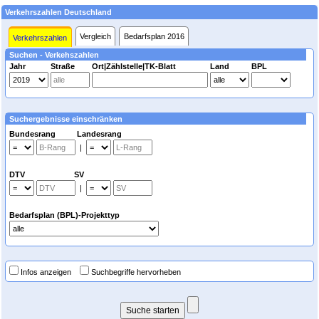
Verkehrszahlen Deutschland
Vergleich
Bedarfsplan 2016
Verkehrszahlen
Suchen - Verkehszahlen
Jahr
Straße
Ort|Zählstelle|TK-Blatt
Land
BPL
Suchergebnisse einschränken
Bundesrang Landesrang
|
DTV SV
|
Bedarfsplan (BPL)-Projekttyp
Infos anzeigen
Suchbegriffe hervorheben