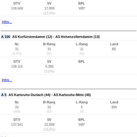
DTV
SV
BPL
138.668
17.888
WB*
(12,9%)
Infos...
A 100
AS Kurfürstendamm (12) - AS Hohenzollerndamm (13)
Nr.
B-Rang
L-Rang
Land
31
31
11
BE
(2.371)
(31)
(11)
DTV
SV
BPL
138.115
5.386
(3,9%)
Infos...
A 5
AS Karlsruhe-Durlach (44) - AS Karlsruhe-Mitte (45)
Nr.
B-Rang
L-Rang
Land
32
32
5
BW
(493)
(32)
(5)
DTV
SV
BPL
137.941
22.898
WB*
(16,6%)