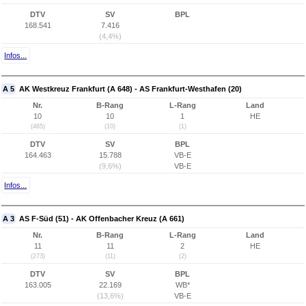
DTV
SV
BPL
168.541
7.416
(4,4%)
Infos...
A 5
AK Westkreuz Frankfurt (A 648) - AS Frankfurt-Westhafen (20)
Nr.
B-Rang
L-Rang
Land
10
10
1
HE
(465)
(10)
(1)
DTV
SV
BPL
164.463
15.788
VB-E
(9,6%)
VB-E
Infos...
A 3
AS F-Süd (51) - AK Offenbacher Kreuz (A 661)
Nr.
B-Rang
L-Rang
Land
11
11
2
HE
(273)
(11)
(2)
DTV
SV
BPL
163.005
22.169
WB*
(13,6%)
VB-E