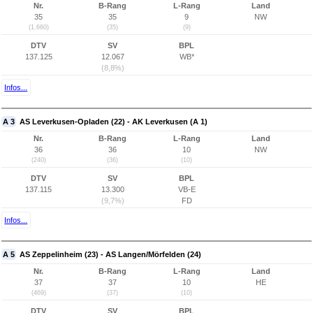
Nr.
B-Rang
L-Rang
Land
35
35
9
NW
(1.660)
(35)
(9)
DTV
SV
BPL
137.125
12.067
WB*
(8,8%)
Infos...
A 3
AS Leverkusen-Opladen (22) - AK Leverkusen (A 1)
Nr.
B-Rang
L-Rang
Land
36
36
10
NW
(240)
(36)
(10)
DTV
SV
BPL
137.115
13.300
VB-E
(9,7%)
FD
Infos...
A 5
AS Zeppelinheim (23) - AS Langen/Mörfelden (24)
Nr.
B-Rang
L-Rang
Land
37
37
10
HE
(469)
(37)
(10)
DTV
SV
BPL