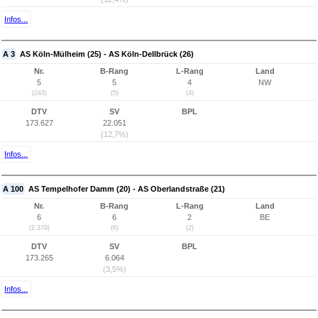
Infos...
A 3
AS Köln-Mülheim (25) - AS Köln-Dellbrück (26)
Nr.
B-Rang
L-Rang
Land
5
5
4
NW
(243)
(5)
(4)
DTV
SV
BPL
173.627
22.051
(12,7%)
Infos...
A 100
AS Tempelhofer Damm (20) - AS Oberlandstraße (21)
Nr.
B-Rang
L-Rang
Land
6
6
2
BE
(2.379)
(6)
(2)
DTV
SV
BPL
173.265
6.064
(3,5%)
Infos...