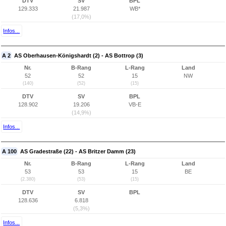
DTV
SV
BPL
129.333
21.987
WB*
(17,0%)
Infos...
A 2
AS Oberhausen-Königshardt (2) - AS Bottrop (3)
Nr.
B-Rang
L-Rang
Land
52
52
15
NW
(140)
(52)
(15)
DTV
SV
BPL
128.902
19.206
VB-E
(14,9%)
Infos...
A 100
AS Gradestraße (22) - AS Britzer Damm (23)
Nr.
B-Rang
L-Rang
Land
53
53
15
BE
(2.380)
(53)
(15)
DTV
SV
BPL
128.636
6.818
(5,3%)
Infos...