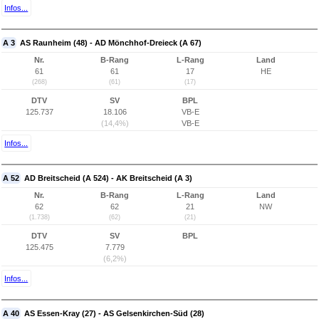
Infos...
A 3
AS Raunheim (48) - AD Mönchhof-Dreieck (A 67)
Nr.
B-Rang
L-Rang
Land
61
61
17
HE
(268)
(61)
(17)
DTV
SV
BPL
125.737
18.106
VB-E
(14,4%)
VB-E
Infos...
A 52
AD Breitscheid (A 524) - AK Breitscheid (A 3)
Nr.
B-Rang
L-Rang
Land
62
62
21
NW
(1.738)
(62)
(21)
DTV
SV
BPL
125.475
7.779
(6,2%)
Infos...
A 40
AS Essen-Kray (27) - AS Gelsenkirchen-Süd (28)