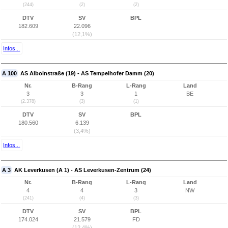
(244)
(2)
(2)
DTV
SV
BPL
182.609
22.096
(12,1%)
Infos...
A 100
AS Alboinstraße (19) - AS Tempelhofer Damm (20)
Nr.
B-Rang
L-Rang
Land
3
3
1
BE
(2.378)
(3)
(1)
DTV
SV
BPL
180.560
6.139
(3,4%)
Infos...
A 3
AK Leverkusen (A 1) - AS Leverkusen-Zentrum (24)
Nr.
B-Rang
L-Rang
Land
4
4
3
NW
(241)
(4)
(3)
DTV
SV
BPL
174.024
21.579
FD
(12,4%)