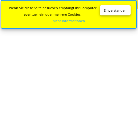
Diese Seite wird nicht mehr aktualisiert.
Zur neuen Seite
Wenn Sie diese Seite besuchen empfängt Ihr Computer
Einverstanden
eventuell ein oder mehrere Cookies.
Mehr Informationen