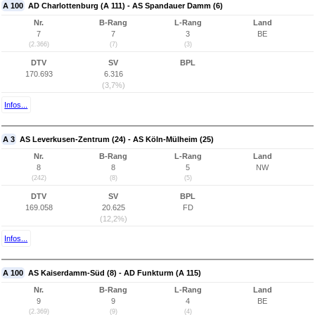
A 100
AD Charlottenburg (A 111) - AS Spandauer Damm (6)
Nr.
B-Rang
L-Rang
Land
7
7
3
BE
(2.366)
(7)
(3)
DTV
SV
BPL
170.693
6.316
(3,7%)
Infos...
A 3
AS Leverkusen-Zentrum (24) - AS Köln-Mülheim (25)
Nr.
B-Rang
L-Rang
Land
8
8
5
NW
(242)
(8)
(5)
DTV
SV
BPL
169.058
20.625
FD
(12,2%)
Infos...
A 100
AS Kaiserdamm-Süd (8) - AD Funkturm (A 115)
Nr.
B-Rang
L-Rang
Land
9
9
4
BE
(2.369)
(9)
(4)