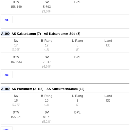
DTV
SV
BPL
158.149
5.693
(3,6%)
Infos...
A 100
AS Kaiserdamm (7) - AS Kaiserdamm-Süd (8)
Nr.
B-Rang
L-Rang
Land
17
17
8
BE
(2.368)
(17)
(8)
DTV
SV
BPL
157.533
7.247
(4,6%)
Infos...
A 100
AD Funkturm (A 115) - AS Kurfürstendamm (12)
Nr.
B-Rang
L-Rang
Land
18
18
9
BE
(2.370)
(18)
(9)
DTV
SV
BPL
155.221
8.071
(5,2%)
Infos...