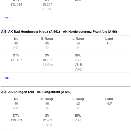
131.614
15.267
(11,6%)
Infos...
A 5
AK Bad Homburger Kreuz (A 661) - AK Nordwestkreuz Frankfurt (A 66)
Nr.
B-Rang
L-Rang
Land
45
45
14
HE
(463)
(45)
(14)
DTV
SV
BPL
131.427
18.137
VB-E
(13,8%)
VB-E
VB-E
Infos...
A 3
AS Solingen (20) - AD Langenfeld (A 542)
Nr.
B-Rang
L-Rang
Land
46
46
13
NW
(238)
(46)
(13)
DTV
SV
BPL
130.933
12.962
VB-E
(9,9%)