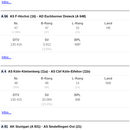
Infos...
A 66
AS F-Höchst (16) - AD Eschborner Dreieck (A 648)
Nr.
B-Rang
L-Rang
Land
47
47
15
HE
(1.986)
(47)
(15)
DTV
SV
BPL
130.416
3.912
WB*
(3,0%)
Infos...
A 4
AS Köln-Klettenberg (11a) - AS Cbf Köln-Eifeltor (11b)
Nr.
B-Rang
L-Rang
Land
48
48
14
NW
(360)
(48)
(14)
DTV
SV
BPL
130.415
20.084
WB
(15,4%)
Infos...
A 81
AK Stuttgart (A 831) - AS Sindelfingen-Ost (21)