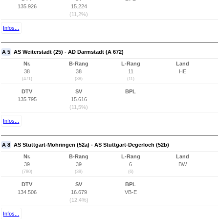
135.926
15.224
(11,2%)
Infos...
A 5
AS Weiterstadt (25) - AD Darmstadt (A 672)
Nr.
B-Rang
L-Rang
Land
38
38
11
HE
(471)
(38)
(11)
DTV
SV
BPL
135.795
15.616
(11,5%)
Infos...
A 8
AS Stuttgart-Möhringen (52a) - AS Stuttgart-Degerloch (52b)
Nr.
B-Rang
L-Rang
Land
39
39
6
BW
(780)
(39)
(6)
DTV
SV
BPL
134.506
16.679
VB-E
(12,4%)
Infos...