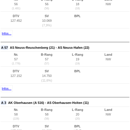
56
56
18
NW
(1.481)
(56)
(18)
DTV
SV
BPL
127.452
10.069
(7,9%)
Infos...
A 57
AS Neuss-Reuschenberg (21) - AS Neuss-Hafen (22)
Nr.
B-Rang
L-Rang
Land
57
57
19
NW
(1.776)
(57)
(19)
DTV
SV
BPL
127.152
14.750
(11,6%)
Infos...
A 3
AK Oberhausen (A 516) - AS Oberhausen-Holten (11)
Nr.
B-Rang
L-Rang
Land
58
58
20
NW
(228)
(58)
(20)
DTV
SV
BPL