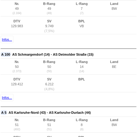
Nr.
B-Rang
L-Rang
Land
49
49
7
BW
(2.164)
(49)
(7)
DTV
SV
BPL
129.983
9.749
VB
(7,5%)
Infos...
A 100
AS Schmargendorf (14) - AS Detmolder Straße (15)
Nr.
B-Rang
L-Rang
Land
50
50
14
BE
(2.373)
(50)
(14)
DTV
SV
BPL
129.412
6.212
(4,8%)
Infos...
A 5
AS Karlsruhe-Nord (43) - AS Karlsruhe-Durlach (44)
Nr.
B-Rang
L-Rang
Land
51
51
8
BW
(492)
(51)
(8)