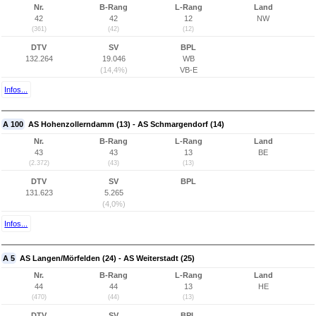
Nr.
B-Rang
L-Rang
Land
42
42
12
NW
(361)
(42)
(12)
DTV
SV
BPL
132.264
19.046
WB
(14,4%)
VB-E
Infos...
A 100
AS Hohenzollerndamm (13) - AS Schmargendorf (14)
Nr.
B-Rang
L-Rang
Land
43
43
13
BE
(2.372)
(43)
(13)
DTV
SV
BPL
131.623
5.265
(4,0%)
Infos...
A 5
AS Langen/Mörfelden (24) - AS Weiterstadt (25)
Nr.
B-Rang
L-Rang
Land
44
44
13
HE
(470)
(44)
(13)
DTV
SV
BPL