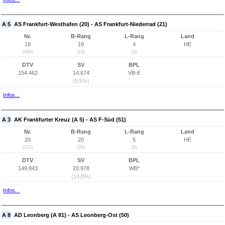
A 5
AS Frankfurt-Westhafen (20) - AS Frankfurt-Niederrad (21)
Nr.
B-Rang
L-Rang
Land
19
19
4
HE
(466)
(19)
(4)
DTV
SV
BPL
154.462
14.674
VB-E
(9,5%)
Infos...
A 3
AK Frankfurter Kreuz (A 5) - AS F-Süd (51)
Nr.
B-Rang
L-Rang
Land
20
20
5
HE
(272)
(20)
(5)
DTV
SV
BPL
149.843
20.978
WB*
(14,0%)
Infos...
A 8
AD Leonberg (A 81) - AS Leonberg-Ost (50)