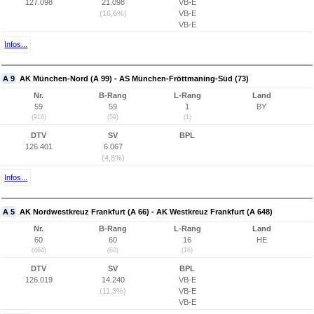
127.098
21.098
VB-E
(16,6%)
VB-E
VB-E
Infos...
A 9
AK München-Nord (A 99) - AS München-Fröttmaning-Süd (73)
Nr.
B-Rang
L-Rang
Land
59
59
1
BY
(916)
(59)
(1)
DTV
SV
BPL
126.401
6.067
(4,8%)
Infos...
A 5
AK Nordwestkreuz Frankfurt (A 66) - AK Westkreuz Frankfurt (A 648)
Nr.
B-Rang
L-Rang
Land
60
60
16
HE
(464)
(60)
(16)
DTV
SV
BPL
126.019
14.240
VB-E
(11,3%)
VB-E
VB-E