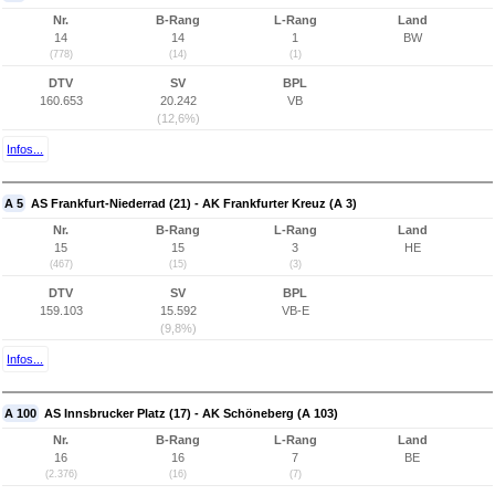
Nr.
B-Rang
L-Rang
Land
14
14
1
BW
(778)
(14)
(1)
DTV
SV
BPL
160.653
20.242
VB
(12,6%)
Infos...
A 5
AS Frankfurt-Niederrad (21) - AK Frankfurter Kreuz (A 3)
Nr.
B-Rang
L-Rang
Land
15
15
3
HE
(467)
(15)
(3)
DTV
SV
BPL
159.103
15.592
VB-E
(9,8%)
Infos...
A 100
AS Innsbrucker Platz (17) - AK Schöneberg (A 103)
Nr.
B-Rang
L-Rang
Land
16
16
7
BE
(2.376)
(16)
(7)