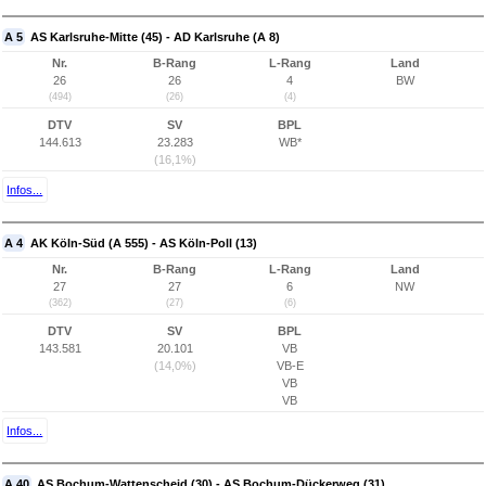
A 5
AS Karlsruhe-Mitte (45) - AD Karlsruhe (A 8)
Nr.
B-Rang
L-Rang
Land
26
26
4
BW
(494)
(26)
(4)
DTV
SV
BPL
144.613
23.283
WB*
(16,1%)
Infos...
A 4
AK Köln-Süd (A 555) - AS Köln-Poll (13)
Nr.
B-Rang
L-Rang
Land
27
27
6
NW
(362)
(27)
(6)
DTV
SV
BPL
143.581
20.101
VB
(14,0%)
VB-E
VB
VB
Infos...
A 40
AS Bochum-Wattenscheid (30) - AS Bochum-Dückerweg (31)