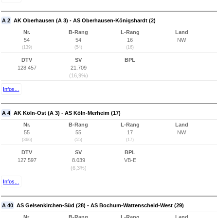
A 2
AK Oberhausen (A 3) - AS Oberhausen-Königshardt (2)
Nr.
B-Rang
L-Rang
Land
54
54
16
NW
(139)
(54)
(16)
DTV
SV
BPL
128.457
21.709
(16,9%)
Infos...
A 4
AK Köln-Ost (A 3) - AS Köln-Merheim (17)
Nr.
B-Rang
L-Rang
Land
55
55
17
NW
(366)
(55)
(17)
DTV
SV
BPL
127.597
8.039
VB-E
(6,3%)
Infos...
A 40
AS Gelsenkirchen-Süd (28) - AS Bochum-Wattenscheid-West (29)
Nr.
B-Rang
L-Rang
Land