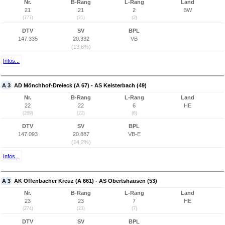
Nr.
B-Rang
L-Rang
Land
21
21
2
BW
(777)
(21)
(2)
DTV
SV
BPL
147.335
20.332
VB
(13,8%)
Infos...
A 3
AD Mönchhof-Dreieck (A 67) - AS Kelsterbach (49)
Nr.
B-Rang
L-Rang
Land
22
22
6
HE
(269)
(22)
(6)
DTV
SV
BPL
147.093
20.887
VB-E
(14,2%)
Infos...
A 3
AK Offenbacher Kreuz (A 661) - AS Obertshausen (53)
Nr.
B-Rang
L-Rang
Land
23
23
7
HE
(274)
(23)
(7)
DTV
SV
BPL