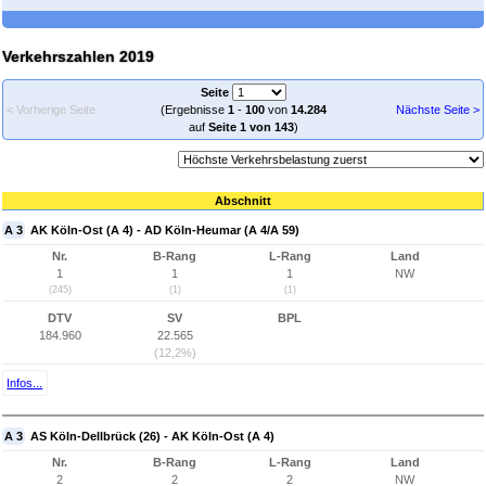
Verkehrszahlen 2019
Seite
< Vorherige Seite
(Ergebnisse
1
-
100
von
14.284
Nächste Seite >
auf
Seite 1 von 143
)
Abschnitt
A 3
AK Köln-Ost (A 4) - AD Köln-Heumar (A 4/A 59)
Nr.
B-Rang
L-Rang
Land
1
1
1
NW
(245)
(1)
(1)
DTV
SV
BPL
184.960
22.565
(12,2%)
Infos...
A 3
AS Köln-Dellbrück (26) - AK Köln-Ost (A 4)
Nr.
B-Rang
L-Rang
Land
2
2
2
NW