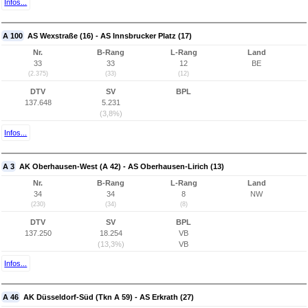
Infos...
A 100
AS Wexstraße (16) - AS Innsbrucker Platz (17)
Nr.
B-Rang
L-Rang
Land
33
33
12
BE
(2.375)
(33)
(12)
DTV
SV
BPL
137.648
5.231
(3,8%)
Infos...
A 3
AK Oberhausen-West (A 42) - AS Oberhausen-Lirich (13)
Nr.
B-Rang
L-Rang
Land
34
34
8
NW
(230)
(34)
(8)
DTV
SV
BPL
137.250
18.254
VB
(13,3%)
VB
Infos...
A 46
AK Düsseldorf-Süd (Tkn A 59) - AS Erkrath (27)