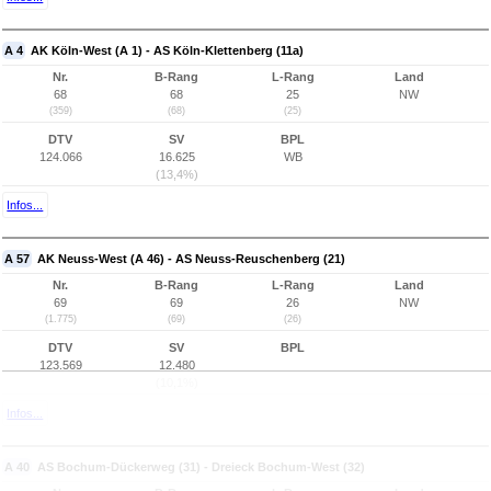
A 4
AK Köln-West (A 1) - AS Köln-Klettenberg (11a)
Nr.
B-Rang
L-Rang
Land
68
68
25
NW
(359)
(68)
(25)
DTV
SV
BPL
124.066
16.625
WB
(13,4%)
Infos...
A 57
AK Neuss-West (A 46) - AS Neuss-Reuschenberg (21)
Nr.
B-Rang
L-Rang
Land
69
69
26
NW
(1.775)
(69)
(26)
DTV
SV
BPL
123.569
12.480
(10,1%)
Infos...
A 40
AS Bochum-Dückerweg (31) - Dreieck Bochum-West (32)