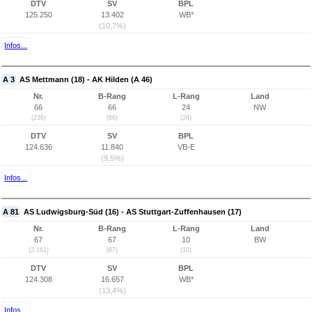
DTV
SV
BPL
125.250
13.402
WB*
(10,7%)
Infos...
A 3
AS Mettmann (18) - AK Hilden (A 46)
Nr.
B-Rang
L-Rang
Land
66
66
24
NW
(236)
(66)
(24)
DTV
SV
BPL
124.636
11.840
VB-E
(9,5%)
Infos...
A 81
AS Ludwigsburg-Süd (16) - AS Stuttgart-Zuffenhausen (17)
Nr.
B-Rang
L-Rang
Land
67
67
10
BW
(2.161)
(67)
(10)
DTV
SV
BPL
124.308
16.657
WB*
(13,4%)
Infos...