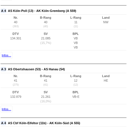
A 4
AS Köln-Poll (13) - AK Köln-Gremberg (A 559)
Nr.
B-Rang
L-Rang
Land
40
40
11
NW
(363)
(40)
(11)
DTV
SV
BPL
134.301
21.085
VB
(15,7%)
VB
VB
Infos...
A 3
AS Obertshausen (53) - AS Hanau (54)
Nr.
B-Rang
L-Rang
Land
41
41
12
HE
(275)
(41)
(12)
DTV
SV
BPL
132.879
21.261
VB-E
(16,0%)
Infos...
A 4
AS Cbf Köln-Eifeltor (11b) - AK Köln-Süd (A 555)