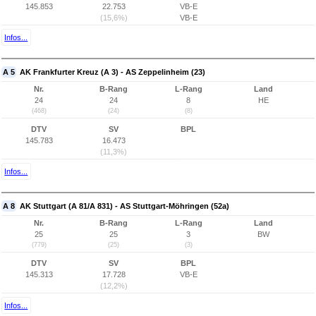
145.853
22.753
VB-E
(15,6%)
VB-E
Infos...
A 5
AK Frankfurter Kreuz (A 3) - AS Zeppelinheim (23)
Nr.
B-Rang
L-Rang
Land
24
24
8
HE
(468)
(24)
(8)
DTV
SV
BPL
145.783
16.473
(11,3%)
Infos...
A 8
AK Stuttgart (A 81/A 831) - AS Stuttgart-Möhringen (52a)
Nr.
B-Rang
L-Rang
Land
25
25
3
BW
(779)
(25)
(3)
DTV
SV
BPL
145.313
17.728
VB-E
(12,2%)
Infos...