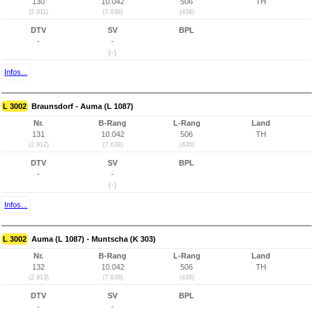
130
10.042
506
TH
(2.911)
(7.638)
(436)
DTV
SV
BPL
-
-
(-)
Infos...
L 3002
Braunsdorf - Auma (L 1087)
Nr.
B-Rang
L-Rang
Land
131
10.042
506
TH
(2.912)
(7.638)
(436)
DTV
SV
BPL
-
-
(-)
Infos...
L 3002
Auma (L 1087) - Muntscha (K 303)
Nr.
B-Rang
L-Rang
Land
132
10.042
506
TH
(2.913)
(7.638)
(436)
DTV
SV
BPL
-
-