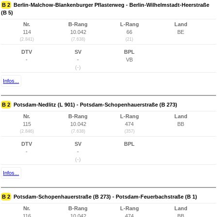
B 2
Berlin-Malchow-Blankenburger Pflasterweg - Berlin-Wilhelmstadt-Heerstraße
(B 5)
Nr.
B-Rang
L-Rang
Land
114
10.042
66
BE
(2.841)
(7.638)
(21)
DTV
SV
BPL
-
-
VB
(-)
Infos...
B 2
Potsdam-Nedlitz (L 901) - Potsdam-Schopenhauerstraße (B 273)
Nr.
B-Rang
L-Rang
Land
115
10.042
474
BB
(2.846)
(7.638)
(357)
DTV
SV
BPL
-
-
(-)
Infos...
B 2
Potsdam-Schopenhauerstraße (B 273) - Potsdam-Feuerbachstraße (B 1)
Nr.
B-Rang
L-Rang
Land
116
10.042
474
BB