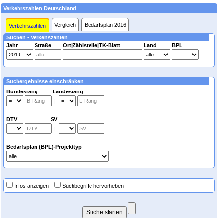
Verkehrszahlen Deutschland
Vergleich
Bedarfsplan 2016
Verkehrszahlen
Suchen - Verkehszahlen
Jahr
Straße
Ort|Zählstelle|TK-Blatt
Land
BPL
Suchergebnisse einschränken
Bundesrang Landesrang
|
DTV SV
|
Bedarfsplan (BPL)-Projekttyp
Infos anzeigen
Suchbegriffe hervorheben