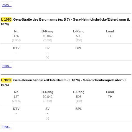
Infos...
L 1070
Gera-Straße des Bergmanns (ex B 7) - Gera-Heinrichsbrücke/Elsterdamm (L
1070)
Nr.
B-Rang
L-Rang
Land
126
10.042
506
TH
(2.904)
(7.638)
(436)
DTV
SV
BPL
-
-
(-)
Infos...
L 3002
Gera-Heinrichsbrücke/Elsterdamm (L 1070) - Gera-Scheubengrobsdorf (L
1076)
Nr.
B-Rang
L-Rang
Land
127
10.042
506
TH
(2.905)
(7.638)
(436)
DTV
SV
BPL
-
-
(-)
Infos...