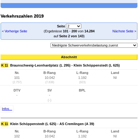
Verkehrszahlen 2019
Seite
< Vorherige Seite
(Ergebnisse
101
-
200
von
14.284
Nächste Seite >
auf
Seite 2 von 143
)
Abschnitt
K 11
Braunschweig-Leonhardplatz (L 295) - Klein Schöppenstedt (L 625)
Nr.
B-Rang
L-Rang
Land
101
10.042
1.192
NI
(2.757)
(7.638)
(923)
DTV
SV
BPL
-
-
(-)
Infos...
K 11
Klein Schöppenstedt (L 625) - AS Cremlingen (A 39)
Nr.
B-Rang
L-Rang
Land
102
10.042
1.192
NI