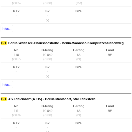
(2.805)
(7.638)
(357)
DTV
SV
BPL
-
-
(-)
Infos...
B 1
Berlin-Wannsee-Chausseestraße - Berlin-Wannsee-Kronprinzessinnenweg
Nr.
B-Rang
L-Rang
Land
110
10.042
66
BE
(2.807)
(7.638)
(21)
DTV
SV
BPL
-
-
(-)
Infos...
B 1
AS Zehlendorf (A 115) - Berlin-Mahlsdorf, Star Tankstelle
Nr.
B-Rang
L-Rang
Land
111
10.042
66
BE
(2.809)
(7.638)
(21)
DTV
SV
BPL
-
-