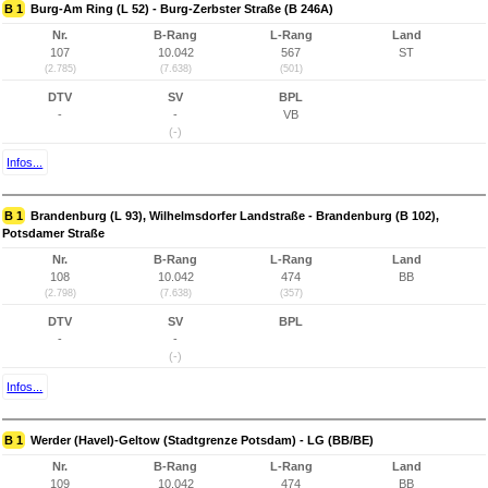
B 1
Burg-Am Ring (L 52) - Burg-Zerbster Straße (B 246A)
Nr.
B-Rang
L-Rang
Land
107
10.042
567
ST
(2.785)
(7.638)
(501)
DTV
SV
BPL
-
-
VB
(-)
Infos...
B 1
Brandenburg (L 93), Wilhelmsdorfer Landstraße - Brandenburg (B 102),
Potsdamer Straße
Nr.
B-Rang
L-Rang
Land
108
10.042
474
BB
(2.798)
(7.638)
(357)
DTV
SV
BPL
-
-
(-)
Infos...
B 1
Werder (Havel)-Geltow (Stadtgrenze Potsdam) - LG (BB/BE)
Nr.
B-Rang
L-Rang
Land
109
10.042
474
BB