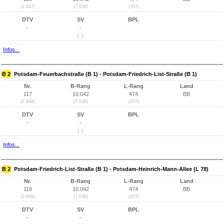
(2.847)
(7.638)
(357)
DTV
SV
BPL
-
-
(-)
Infos...
B 2
Potsdam-Feuerbachstraße (B 1) - Potsdam-Friedrich-List-Straße (B 1)
Nr.
B-Rang
L-Rang
Land
117
10.042
474
BB
(2.848)
(7.638)
(357)
DTV
SV
BPL
-
-
(-)
Infos...
B 2
Potsdam-Friedrich-List-Straße (B 1) - Potsdam-Heinrich-Mann-Allee (L 78)
Nr.
B-Rang
L-Rang
Land
118
10.042
474
BB
(2.849)
(7.638)
(357)
DTV
SV
BPL
-
-