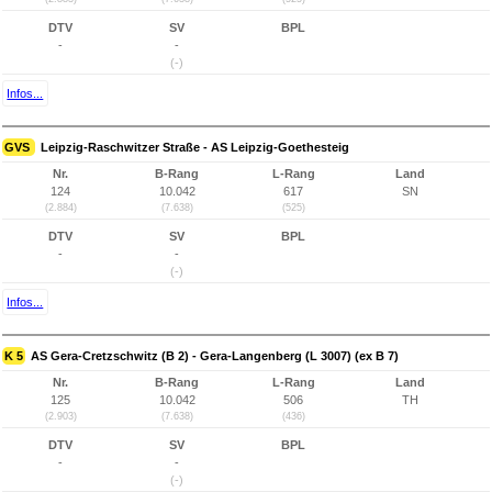
DTV
SV
BPL
-
-
(-)
Infos...
GVS
Leipzig-Raschwitzer Straße - AS Leipzig-Goethesteig
Nr.
B-Rang
L-Rang
Land
124
10.042
617
SN
(2.884)
(7.638)
(525)
DTV
SV
BPL
-
-
(-)
Infos...
K 5
AS Gera-Cretzschwitz (B 2) - Gera-Langenberg (L 3007) (ex B 7)
Nr.
B-Rang
L-Rang
Land
125
10.042
506
TH
(2.903)
(7.638)
(436)
DTV
SV
BPL
-
-
(-)