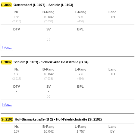
L 3002
Oettersdorf (L 1077) - Schleiz (L 1103)
Nr.
B-Rang
L-Rang
Land
135
10.042
506
TH
(2.916)
(7.638)
(436)
DTV
SV
BPL
-
-
(-)
Infos...
L 3002
Schleiz (L 1103) - Schleiz-Alte Poststraße (B 94)
Nr.
B-Rang
L-Rang
Land
136
10.042
506
TH
(2.917)
(7.638)
(436)
DTV
SV
BPL
-
-
(-)
Infos...
St 2192
Hof-Bismarkstraße (B 2) - Hof-Friedrichstraße (St 2192)
Nr.
B-Rang
L-Rang
Land
137
10.042
1.757
BY