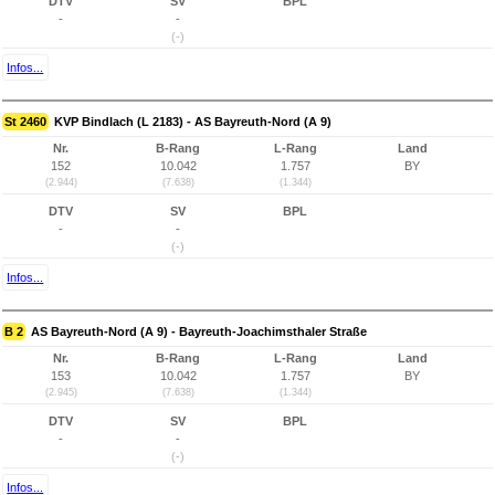
DTV
SV
BPL
-
-
(-)
Infos...
St 2460
KVP Bindlach (L 2183) - AS Bayreuth-Nord (A 9)
Nr.
B-Rang
L-Rang
Land
152
10.042
1.757
BY
(2.944)
(7.638)
(1.344)
DTV
SV
BPL
-
-
(-)
Infos...
B 2
AS Bayreuth-Nord (A 9) - Bayreuth-Joachimsthaler Straße
Nr.
B-Rang
L-Rang
Land
153
10.042
1.757
BY
(2.945)
(7.638)
(1.344)
DTV
SV
BPL
-
-
(-)
Infos...