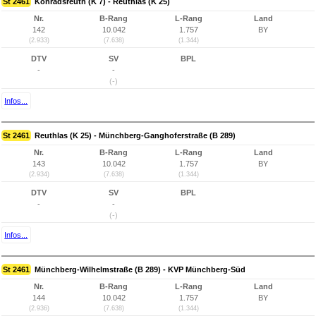
St 2461
Konradsreuth (K 7) - Reuthlas (K 25)
Nr.
B-Rang
L-Rang
Land
142
10.042
1.757
BY
(2.933)
(7.638)
(1.344)
DTV
SV
BPL
-
-
(-)
Infos...
St 2461
Reuthlas (K 25) - Münchberg-Ganghoferstraße (B 289)
Nr.
B-Rang
L-Rang
Land
143
10.042
1.757
BY
(2.934)
(7.638)
(1.344)
DTV
SV
BPL
-
-
(-)
Infos...
St 2461
Münchberg-Wilhelmstraße (B 289) - KVP Münchberg-Süd
Nr.
B-Rang
L-Rang
Land
144
10.042
1.757
BY
(2.936)
(7.638)
(1.344)