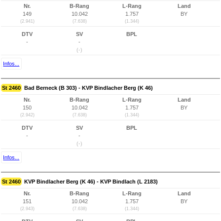
Nr.
B-Rang
L-Rang
Land
149
10.042
1.757
BY
(2.941)
(7.638)
(1.344)
DTV
SV
BPL
-
-
(-)
Infos...
St 2460
Bad Berneck (B 303) - KVP Bindlacher Berg (K 46)
Nr.
B-Rang
L-Rang
Land
150
10.042
1.757
BY
(2.942)
(7.638)
(1.344)
DTV
SV
BPL
-
-
(-)
Infos...
St 2460
KVP Bindlacher Berg (K 46) - KVP Bindlach (L 2183)
Nr.
B-Rang
L-Rang
Land
151
10.042
1.757
BY
(2.943)
(7.638)
(1.344)