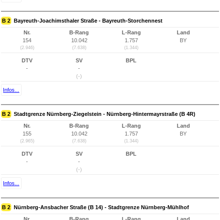
B 2
Bayreuth-Joachimsthaler Straße - Bayreuth-Storchennest
Nr.
B-Rang
L-Rang
Land
154
10.042
1.757
BY
(2.946)
(7.638)
(1.344)
DTV
SV
BPL
-
-
(-)
Infos...
B 2
Stadtgrenze Nürnberg-Ziegelstein - Nürnberg-Hintermayrstraße (B 4R)
Nr.
B-Rang
L-Rang
Land
155
10.042
1.757
BY
(2.965)
(7.638)
(1.344)
DTV
SV
BPL
-
-
(-)
Infos...
B 2
Nürnberg-Ansbacher Straße (B 14) - Stadtgrenze Nürnberg-Mühlhof
Nr.
B-Rang
L-Rang
Land