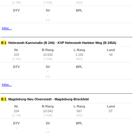
(2.758)
(7.638)
(923)
DTV
SV
BPL
-
-
(-)
Infos...
B 1
Helmstedt-Kantstraße (B 244) - KVP Helmstedt-Harbker Weg (B 245A)
Nr.
B-Rang
L-Rang
Land
103
10.042
1.192
NI
(2.765)
(7.638)
(923)
DTV
SV
BPL
-
-
(-)
Infos...
B 1
Magdeburg-Neu Olvenstedt - Magdeburg-Brückfeld
Nr.
B-Rang
L-Rang
Land
104
10.042
567
ST
(2.779)
(7.638)
(501)
DTV
SV
BPL
-
-
(-)