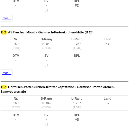
DTV
SV
BPL
-
-
FD
(-)
Infos...
B 2
AS Farchant-Nord - Garmisch-Partenkirchen-Mitte (B 23)
Nr.
B-Rang
L-Rang
Land
159
10.042
1.757
BY
(3.054)
(7.638)
(1.344)
DTV
SV
BPL
-
-
(-)
Infos...
B 2
Garmisch-Partenkirchen-Krottenkopfstraße - Garmisch-Partenkirchen-
Samweberstraße
Nr.
B-Rang
L-Rang
Land
160
10.042
1.757
BY
(3.056)
(7.638)
(1.344)
DTV
SV
BPL
-
-
VB
(-)