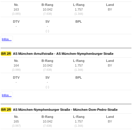
Nr.
B-Rang
L-Rang
Land
163
10.042
1.757
BY
(3.065)
(7.638)
(1.344)
DTV
SV
BPL
-
-
(-)
Infos...
BR 2R
AS München-Arnulfstraße - AS München-Nymphenburger Straße
Nr.
B-Rang
L-Rang
Land
164
10.042
1.757
BY
(3.066)
(7.638)
(1.344)
DTV
SV
BPL
-
-
(-)
Infos...
BR 2R
AS München-Nymphenburger Straße - München-Dom-Pedro-Straße
Nr.
B-Rang
L-Rang
Land
165
10.042
1.757
BY
(3.067)
(7.638)
(1.344)