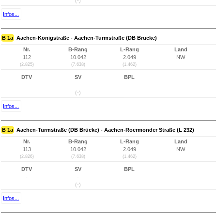
(-)
Infos...
B 1a
Aachen-Königstraße - Aachen-Turmstraße (DB Brücke)
Nr.
B-Rang
L-Rang
Land
112
10.042
2.049
NW
(2.825)
(7.638)
(1.462)
DTV
SV
BPL
-
-
(-)
Infos...
B 1a
Aachen-Turmstraße (DB Brücke) - Aachen-Roermonder Straße (L 232)
Nr.
B-Rang
L-Rang
Land
113
10.042
2.049
NW
(2.826)
(7.638)
(1.462)
DTV
SV
BPL
-
-
(-)
Infos...