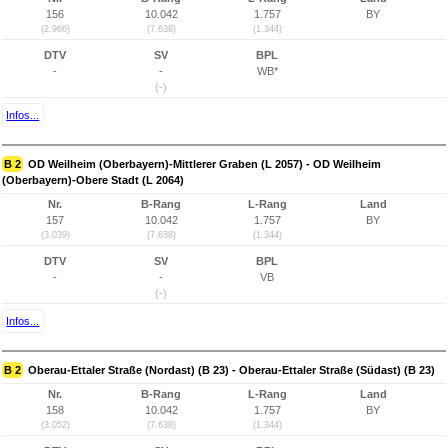
156
10.042
1.757
BY
(2.966)
(7.638)
(1.344)
DTV
SV
BPL
-
-
WB*
(-)
Infos...
B 2
OD Weilheim (Oberbayern)-Mittlerer Graben (L 2057) - OD Weilheim
(Oberbayern)-Obere Stadt (L 2064)
Nr.
B-Rang
L-Rang
Land
157
10.042
1.757
BY
(3.039)
(7.638)
(1.344)
DTV
SV
BPL
-
-
VB
(-)
Infos...
B 2
Oberau-Ettaler Straße (Nordast) (B 23) - Oberau-Ettaler Straße (Südast) (B 23)
Nr.
B-Rang
L-Rang
Land
158
10.042
1.757
BY
(3.052)
(7.638)
(1.344)