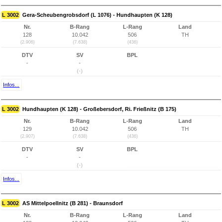
L 3002
Gera-Scheubengrobsdorf (L 1076) - Hundhaupten (K 128)
Nr.
B-Rang
L-Rang
Land
128
10.042
506
TH
(2.906)
(7.638)
(436)
DTV
SV
BPL
-
-
(-)
Infos...
L 3002
Hundhaupten (K 128) - Großebersdorf, Ri. Frießnitz (B 175)
Nr.
B-Rang
L-Rang
Land
129
10.042
506
TH
(2.907)
(7.638)
(436)
DTV
SV
BPL
-
-
(-)
Infos...
L 3002
AS Mittelpoellnitz (B 281) - Braunsdorf
Nr.
B-Rang
L-Rang
Land