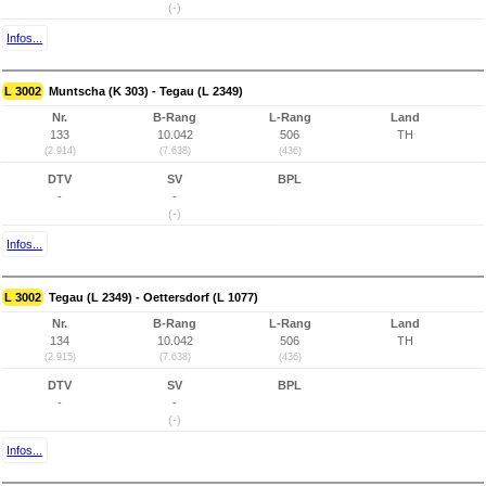
(-)
Infos...
L 3002
Muntscha (K 303) - Tegau (L 2349)
Nr.
B-Rang
L-Rang
Land
133
10.042
506
TH
(2.914)
(7.638)
(436)
DTV
SV
BPL
-
-
(-)
Infos...
L 3002
Tegau (L 2349) - Oettersdorf (L 1077)
Nr.
B-Rang
L-Rang
Land
134
10.042
506
TH
(2.915)
(7.638)
(436)
DTV
SV
BPL
-
-
(-)
Infos...