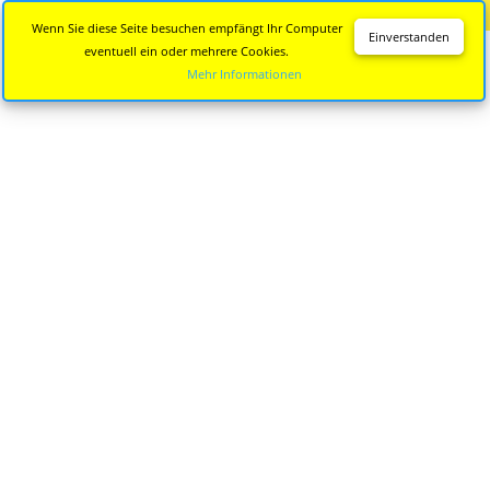
Diese Seite wird nicht mehr aktualisiert.
Zur neuen Seite
Wenn Sie diese Seite besuchen empfängt Ihr Computer
Einverstanden
eventuell ein oder mehrere Cookies.
Mehr Informationen