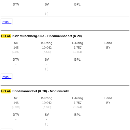
DTV
SV
BPL
-
-
(-)
Infos...
HO 44
KVP Münchberg-Süd - Friedmannsdorf (K 20)
Nr.
B-Rang
L-Rang
Land
145
10.042
1.757
BY
(2.937)
(7.638)
(1.344)
DTV
SV
BPL
-
-
(-)
Infos...
HO 44
Friedmannsdorf (K 20) - Mödlenreuth
Nr.
B-Rang
L-Rang
Land
146
10.042
1.757
BY
(2.938)
(7.638)
(1.344)
DTV
SV
BPL
-
-
(-)