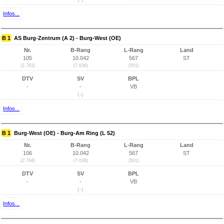
Infos...
B 1
AS Burg-Zentrum (A 2) - Burg-West (OE)
Nr.
B-Rang
L-Rang
Land
105
10.042
567
ST
(2.783)
(7.638)
(501)
DTV
SV
BPL
-
-
VB
(-)
Infos...
B 1
Burg-West (OE) - Burg-Am Ring (L 52)
Nr.
B-Rang
L-Rang
Land
106
10.042
567
ST
(2.784)
(7.638)
(501)
DTV
SV
BPL
-
-
VB
(-)
Infos...