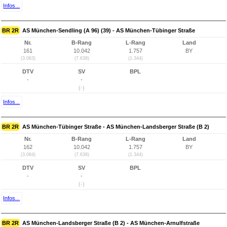
Infos...
BR 2R
AS München-Sendling (A 96) (39) - AS München-Tübinger Straße
Nr.
B-Rang
L-Rang
Land
161
10.042
1.757
BY
(3.063)
(7.638)
(1.344)
DTV
SV
BPL
-
-
(-)
Infos...
BR 2R
AS München-Tübinger Straße - AS München-Landsberger Straße (B 2)
Nr.
B-Rang
L-Rang
Land
162
10.042
1.757
BY
(3.064)
(7.638)
(1.344)
DTV
SV
BPL
-
-
(-)
Infos...
BR 2R
AS München-Landsberger Straße (B 2) - AS München-Arnulfstraße