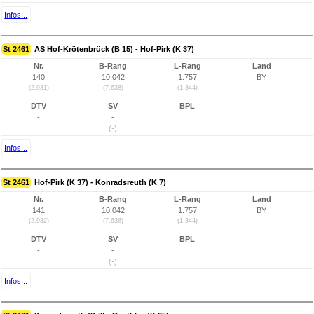
Infos...
St 2461
AS Hof-Krötenbrück (B 15) - Hof-Pirk (K 37)
Nr.
B-Rang
L-Rang
Land
140
10.042
1.757
BY
(2.931)
(7.638)
(1.344)
DTV
SV
BPL
-
-
(-)
Infos...
St 2461
Hof-Pirk (K 37) - Konradsreuth (K 7)
Nr.
B-Rang
L-Rang
Land
141
10.042
1.757
BY
(2.932)
(7.638)
(1.344)
DTV
SV
BPL
-
-
(-)
Infos...