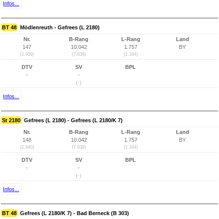
Infos...
BT 48
Mödlenreuth - Gefrees (L 2180)
Nr.
B-Rang
L-Rang
Land
147
10.042
1.757
BY
(2.939)
(7.638)
(1.344)
DTV
SV
BPL
-
-
(-)
Infos...
St 2180
Gefrees (L 2180) - Gefrees (L 2180/K 7)
Nr.
B-Rang
L-Rang
Land
148
10.042
1.757
BY
(2.940)
(7.638)
(1.344)
DTV
SV
BPL
-
-
(-)
Infos...
BT 48
Gefrees (L 2180/K 7) - Bad Berneck (B 303)