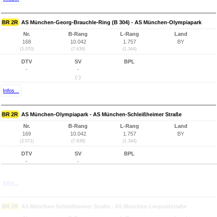
BR 2R
AS München-Georg-Brauchle-Ring (B 304) - AS München-Olympiapark
Nr.
B-Rang
L-Rang
Land
168
10.042
1.757
BY
(3.070)
(7.638)
(1.344)
DTV
SV
BPL
-
-
(-)
Infos...
BR 2R
AS München-Olympiapark - AS München-Schleißheimer Straße
Nr.
B-Rang
L-Rang
Land
169
10.042
1.757
BY
(3.071)
(7.638)
(1.344)
DTV
SV
BPL
-
-
(-)
Infos...
BR 2R
AS München-Schleißheimer Straße - AS München-Leopoldstraße