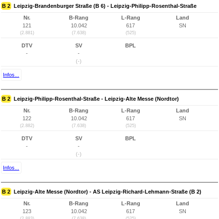
B 2
Leipzig-Brandenburger Straße (B 6) - Leipzig-Philipp-Rosenthal-Straße
Nr.
B-Rang
L-Rang
Land
121
10.042
617
SN
(2.881)
(7.638)
(525)
DTV
SV
BPL
-
-
(-)
Infos...
B 2
Leipzig-Philipp-Rosenthal-Straße - Leipzig-Alte Messe (Nordtor)
Nr.
B-Rang
L-Rang
Land
122
10.042
617
SN
(2.882)
(7.638)
(525)
DTV
SV
BPL
-
-
(-)
Infos...
B 2
Leipzig-Alte Messe (Nordtor) - AS Leipzig-Richard-Lehmann-Straße (B 2)
Nr.
B-Rang
L-Rang
Land
123
10.042
617
SN
(2.883)
(7.638)
(525)