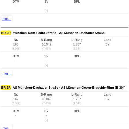
DTV
SV
BPL
-
-
(-)
Infos...
BR 2R
München-Dom-Pedro-Straße - AS München-Dachauer Straße
Nr.
B-Rang
L-Rang
Land
166
10.042
1.757
BY
(3.068)
(7.638)
(1.344)
DTV
SV
BPL
-
-
(-)
Infos...
BR 2R
AS München-Dachauer Straße - AS München-Georg-Brauchle-Ring (B 304)
Nr.
B-Rang
L-Rang
Land
167
10.042
1.757
BY
(3.069)
(7.638)
(1.344)
DTV
SV
BPL
-
-
(-)
Infos...