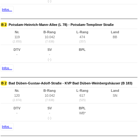
(-)
Infos...
B 2
Potsdam-Heinrich-Mann-Allee (L 78) - Potsdam-Templiner Straße
Nr.
B-Rang
L-Rang
Land
119
10.042
474
BB
(2.850)
(7.638)
(357)
DTV
SV
BPL
-
-
(-)
Infos...
B 2
Bad Düben-Gustav-Adolf-Straße - KVP Bad Düben-Weinbergshäuser (B 183)
Nr.
B-Rang
L-Rang
Land
120
10.042
617
SN
(2.874)
(7.638)
(525)
DTV
SV
BPL
-
-
WB*
(-)
Infos...