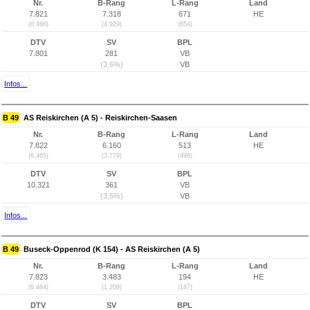
Nr.
B-Rang
L-Rang
Land
7.821
7.318
671
HE
(6.466)
(4.929)
(654)
DTV
SV
BPL
7.801
281
VB
(3,6%)
VB
Infos...
B 49
AS Reiskirchen (A 5) - Reiskirchen-Saasen
Nr.
B-Rang
L-Rang
Land
7.822
6.160
513
HE
(6.465)
(3.779)
(498)
DTV
SV
BPL
10.321
361
VB
(3,5%)
VB
Infos...
B 49
Buseck-Oppenrod (K 154) - AS Reiskirchen (A 5)
Nr.
B-Rang
L-Rang
Land
7.823
3.483
194
HE
(6.464)
(1.209)
(187)
DTV
SV
BPL