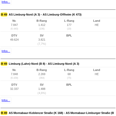
Infos...
B 49
AS Limburg-Nord (A 3) - AS Limburg-Offheim (K 473)
Nr.
B-Rang
L-Rang
Land
7.847
1.412
177
HE
(6.440)
(106)
(19)
DTV
SV
BPL
49.624
3.821
(7,7%)
Infos...
B 49
Limburg (Lahn)-Nord (B 8) - AS Limburg-Nord (A 3)
Nr.
B-Rang
L-Rang
Land
7.848
2.269
68
HE
(6.439)
(364)
(75)
DTV
SV
BPL
32.337
1.488
(4,6%)
Infos...
B 49
AS Montabaur-Koblenzer Straße (K 168) - AS Montabaur-Limburger Straße (B