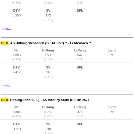
(6.485)
(5.612)
(541)
DTV
SV
BPL
6.358
172
(2,7%)
Infos...
B 50
AS Bitburg/Messerich (B 51/B 257) ? - Echternach ?
Nr.
B-Rang
L-Rang
Land
7.803
7.500
647
RP
(6.484)
(5.109)
(479)
DTV
SV
BPL
7.412
96
(1,3%)
Infos...
B 50
Bitburg-Stahl (L 9) - AS Bitburg-Stahl (B 51/B 257)
Nr.
B-Rang
L-Rang
Land
7.804
5.782
478
RP
(6.483)
(3.405)
(314)
DTV
SV
BPL
11.211
348
(3,1%)