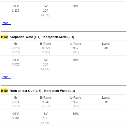
DTV
SV
BPL
2.118
104
(4,9%)
Infos...
B 50
Körperich-West (L 1) - Körperich-Mitte (L 1)
Nr.
B-Rang
L-Rang
Land
7.810
9.353
957
RP
(6.477)
(6.951)
(781)
DTV
SV
BPL
3.522
130
(3,7%)
Infos...
B 50
Roth an der Our (L 6) - Körperich-West (L 1)
Nr.
B-Rang
L-Rang
Land
7.811
9.247
937
RP
(6.476)
(6.845)
(761)
DTV
SV
BPL
3.761
105
(2,8%)