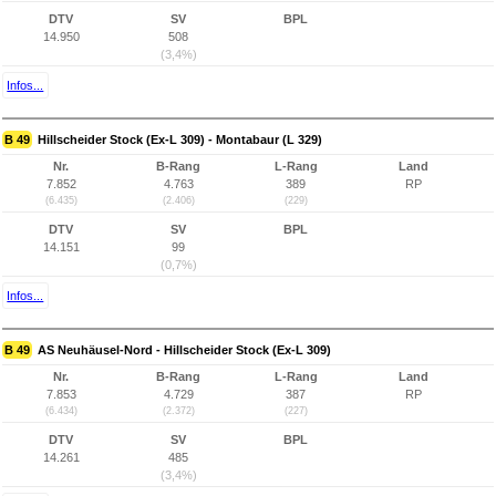
DTV
SV
BPL
14.950
508
(3,4%)
Infos...
B 49
Hillscheider Stock (Ex-L 309) - Montabaur (L 329)
Nr.
B-Rang
L-Rang
Land
7.852
4.763
389
RP
(6.435)
(2.406)
(229)
DTV
SV
BPL
14.151
99
(0,7%)
Infos...
B 49
AS Neuhäusel-Nord - Hillscheider Stock (Ex-L 309)
Nr.
B-Rang
L-Rang
Land
7.853
4.729
387
RP
(6.434)
(2.372)
(227)
DTV
SV
BPL
14.261
485
(3,4%)