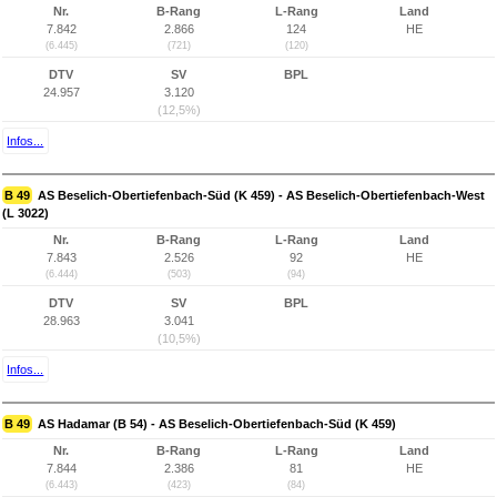
Nr.
B-Rang
L-Rang
Land
7.842
2.866
124
HE
(6.445)
(721)
(120)
DTV
SV
BPL
24.957
3.120
(12,5%)
Infos...
B 49
AS Beselich-Obertiefenbach-Süd (K 459) - AS Beselich-Obertiefenbach-West
(L 3022)
Nr.
B-Rang
L-Rang
Land
7.843
2.526
92
HE
(6.444)
(503)
(94)
DTV
SV
BPL
28.963
3.041
(10,5%)
Infos...
B 49
AS Hadamar (B 54) - AS Beselich-Obertiefenbach-Süd (K 459)
Nr.
B-Rang
L-Rang
Land
7.844
2.386
81
HE
(6.443)
(423)
(84)