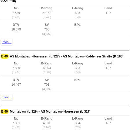
255/L 318)
Nr.
B-Rang
L-Rang
Land
7.849
4.077
328
RP
(6.438)
(1.748)
(170)
DTV
SV
BPL
16.579
763
(4,6%)
Infos...
B 49
AS Montabaur-Horressen (L 327) - AS Montabaur-Koblenzer Straße (K 168)
Nr.
B-Rang
L-Rang
Land
7.850
4.663
383
RP
(6.437)
(2.309)
(223)
DTV
SV
BPL
14.467
709
(4,9%)
Infos...
B 49
Montabaur (L 329) - AS Montabaur-Horressen (L 327)
Nr.
B-Rang
L-Rang
Land
7.851
4.511
364
RP
(6.436)
(2.163)
(205)