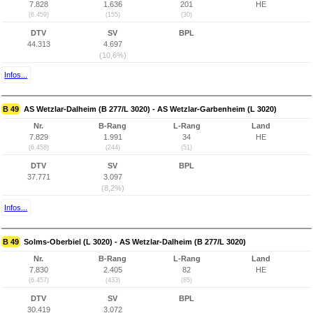
7.828
1.636
201
HE
(6.459)
(155)
(30)
DTV
SV
BPL
44.313
4.697
(10,6%)
Infos...
B 49
AS Wetzlar-Dalheim (B 277/L 3020) - AS Wetzlar-Garbenheim (L 3020)
Nr.
B-Rang
L-Rang
Land
7.829
1.991
34
HE
(6.458)
(244)
(51)
DTV
SV
BPL
37.771
3.097
(8,2%)
Infos...
B 49
Solms-Oberbiel (L 3020) - AS Wetzlar-Dalheim (B 277/L 3020)
Nr.
B-Rang
L-Rang
Land
7.830
2.405
82
HE
(6.457)
(433)
(85)
DTV
SV
BPL
30.419
3.072