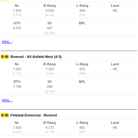
Nr.
B-Rang
L-Rang
Land
7.814
6.530
566
HE
(6.473)
(4.146)
(551)
DTV
SV
BPL
9.472
407
(4,3%)
Infos...
B 49
Romrod - AS Alsfeld-West (A 5)
Nr.
B-Rang
L-Rang
Land
7.815
7.320
672
HE
(6.472)
(4.931)
(655)
DTV
SV
BPL
7.796
288
(3,7%)
Infos...
B 49
Feldatal-Ermenrod - Romrod
Nr.
B-Rang
L-Rang
Land
7.816
9.172
891
HE
(6.471)
(6.770)
(872)