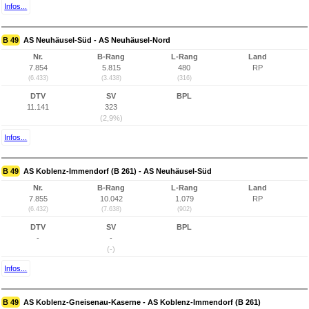
Infos...
B 49
AS Neuhäusel-Süd - AS Neuhäusel-Nord
Nr.
B-Rang
L-Rang
Land
7.854
5.815
480
RP
(6.433)
(3.438)
(316)
DTV
SV
BPL
11.141
323
(2,9%)
Infos...
B 49
AS Koblenz-Immendorf (B 261) - AS Neuhäusel-Süd
Nr.
B-Rang
L-Rang
Land
7.855
10.042
1.079
RP
(6.432)
(7.638)
(902)
DTV
SV
BPL
-
-
(-)
Infos...
B 49
AS Koblenz-Gneisenau-Kaserne - AS Koblenz-Immendorf (B 261)