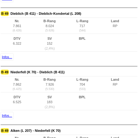
B 49
Dieblich (B 411) - Dieblich-Kondertal (L 208)
Nr.
B-Rang
L-Rang
Land
7.861
8.024
717
RP
(6.426)
(5.626)
(544)
DTV
SV
BPL
6.322
152
(2,4%)
Infos...
B 49
Niederfell (K 70) - Dieblich (B 411)
Nr.
B-Rang
L-Rang
Land
7.862
7.926
704
RP
(6.425)
(5.530)
(533)
DTV
SV
BPL
6.525
183
(2,8%)
Infos...
B 49
Alken (L 207) - Niederfell (K 70)