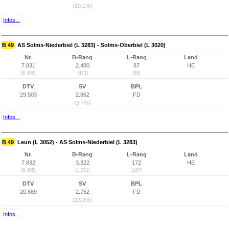
(10,1%)
Infos...
B 49
AS Solms-Niederbiel (L 3283) - Solms-Oberbiel (L 3020)
Nr.
B-Rang
L-Rang
Land
7.831
2.480
87
HE
(6.456)
(473)
(89)
DTV
SV
BPL
29.503
2.862
FD
(9,7%)
Infos...
B 49
Leun (L 3052) - AS Solms-Niederbiel (L 3283)
Nr.
B-Rang
L-Rang
Land
7.832
3.322
172
HE
(6.455)
(1.071)
(167)
DTV
SV
BPL
20.689
2.752
FD
(13,3%)
Infos...