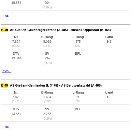
19.654
904
(4,6%)
Infos...
B 49
AS Gießen-Grünberger Straße (A 485) - Buseck-Oppenrod (K 154)
Nr.
B-Rang
L-Rang
Land
7.824
5.015
375
HE
(6.463)
(2.654)
(363)
DTV
SV
BPL
13.340
734
(5,5%)
Infos...
B 49
AS Gießen-Kleinlinden (L 3475) - AS Bergwerkswald (A 485)
Nr.
B-Rang
L-Rang
Land
7.825
1.694
3
HE
(6.462)
(169)
(36)
DTV
SV
BPL
43.331
2.253
(5,2%)
Infos...