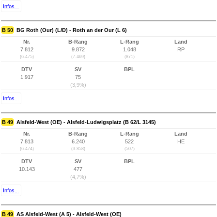
Infos...
B 50
BG Roth (Our) (L/D) - Roth an der Our (L 6)
Nr.
B-Rang
L-Rang
Land
7.812
9.872
1.048
RP
(6.475)
(7.469)
(871)
DTV
SV
BPL
1.917
75
(3,9%)
Infos...
B 49
Alsfeld-West (OE) - Alsfeld-Ludwigsplatz (B 62/L 3145)
Nr.
B-Rang
L-Rang
Land
7.813
6.240
522
HE
(6.474)
(3.858)
(507)
DTV
SV
BPL
10.143
477
(4,7%)
Infos...
B 49
AS Alsfeld-West (A 5) - Alsfeld-West (OE)