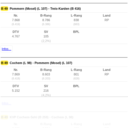
B 49
Pommern (Mosel) (L 107) - Treis-Karden (B 416)
Nr.
B-Rang
L-Rang
Land
7.868
8.786
838
RP
(6.419)
(6.386)
(663)
DTV
SV
BPL
4.767
105
(2,2%)
Infos...
B 49
Cochem (L 98) - Pommern (Mosel) (L 107)
Nr.
B-Rang
L-Rang
Land
7.869
8.603
801
RP
(6.418)
(6.203)
(626)
DTV
SV
BPL
5.152
216
(4,2%)
Infos...
B 49
KVP Cochem-Sehl (B 259) - Cochem (L 98)
Nr.
B-Rang
L-Rang
Land