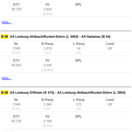
DTV
SV
BPL
30.720
2.918
(9,5%)
Infos...
B 49
AS Limburg-Ahlbach/Runkel-Dehrn (L 3063) - AS Hadamar (B 54)
Nr.
B-Rang
L-Rang
Land
7.845
1.878
14
HE
(6.442)
(215)
(41)
DTV
SV
BPL
40.041
4.244
(10,6%)
Infos...
B 49
AS Limburg-Offheim (K 473) - AS Limburg-Ahlbach/Runkel-Dehrn (L 3063)
Nr.
B-Rang
L-Rang
Land
7.846
1.369
172
HE
(6.441)
(97)
(16)
DTV
SV
BPL
50.726
4.768
(9,4%)