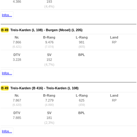
4.386
193
(4,4%)
Infos...
B 49
Treis-Karden (L 108) - Burgen (Mosel) (L 205)
Nr.
B-Rang
L-Rang
Land
7.866
9.476
981
RP
(6.421)
(7.074)
(805)
DTV
SV
BPL
3.228
152
(4,7%)
Infos...
B 49
Treis-Karden (B 416) - Treis-Karden (L 108)
Nr.
B-Rang
L-Rang
Land
7.867
7.279
625
RP
(6.420)
(4.890)
(459)
DTV
SV
BPL
7.885
181
(2,3%)
Infos...