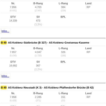
Nr.
B-Rang
L-Rang
Land
7.856
4.703
384
RP
(6.431)
(2.347)
(224)
DTV
SV
BPL
14.339
473
(3,3%)
Infos...
B 49
AS Koblenz-Südbrücke (B 327) - AS Koblenz-Gneisenau-Kaserne
Nr.
B-Rang
L-Rang
Land
7.857
4.047
326
RP
(6.430)
(1.720)
(168)
DTV
SV
BPL
16.682
367
(2,2%)
Infos...
B 49
AS Koblenz-Neustadt (K 3) - AS Koblenz-Pfaffendorfer Brücke (B 42)
Nr.
B-Rang
L-Rang
Land
7.858
2.285
151
RP
(6.429)
(371)
(33)