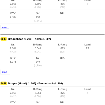
Nr.
B-Rang
L-Rang
Land
7.863
8.899
866
RP
(6.424)
(6.498)
(690)
DTV
SV
BPL
4.507
158
(3,5%)
Infos...
B 49
Brodenbach (L 206) - Alken (L 207)
Nr.
B-Rang
L-Rang
Land
7.864
8.641
813
RP
(6.423)
(6.241)
(638)
DTV
SV
BPL
5.073
249
(4,9%)
Infos...
B 49
Burgen (Mosel) (L 205) - Brodenbach (L 206)
Nr.
B-Rang
L-Rang
Land
7.865
8.961
876
RP
(6.422)
(6.560)
(700)
DTV
SV
BPL