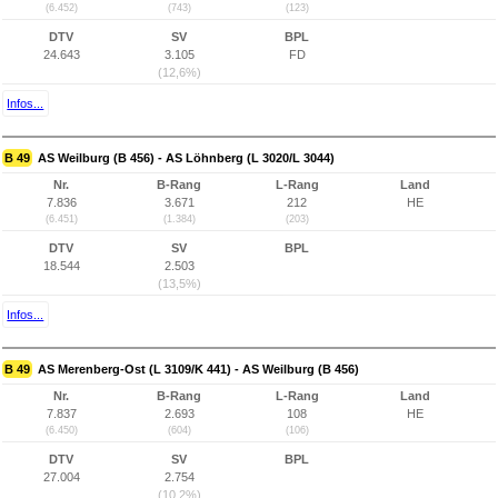
(6.452)
(743)
(123)
DTV
SV
BPL
24.643
3.105
FD
(12,6%)
Infos...
B 49
AS Weilburg (B 456) - AS Löhnberg (L 3020/L 3044)
Nr.
B-Rang
L-Rang
Land
7.836
3.671
212
HE
(6.451)
(1.384)
(203)
DTV
SV
BPL
18.544
2.503
(13,5%)
Infos...
B 49
AS Merenberg-Ost (L 3109/K 441) - AS Weilburg (B 456)
Nr.
B-Rang
L-Rang
Land
7.837
2.693
108
HE
(6.450)
(604)
(106)
DTV
SV
BPL
27.004
2.754
(10,2%)