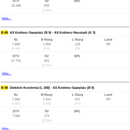
DTV
SV
BPL
32.098
835
(2,6%)
Infos...
B 49
AS Koblenz-Saarplatz (B 9) - AS Koblenz-Neustadt (K 3)
Nr.
B-Rang
L-Rang
Land
7.859
1.993
133
RP
(6.428)
(245)
(26)
DTV
SV
BPL
37.753
831
(2,2%)
Infos...
B 49
Dieblich-Kondertal (L 208) - AS Koblenz-Saarplatz (B 9)
Nr.
B-Rang
L-Rang
Land
7.860
7.414
637
RP
(6.427)
(5.025)
(471)
DTV
SV
BPL
7.580
174
(2,3%)
Infos...