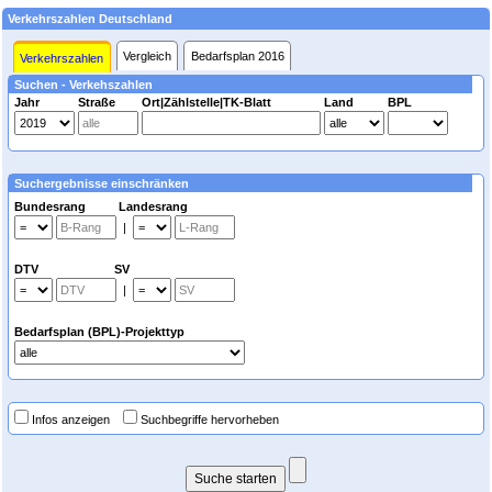
Verkehrszahlen Deutschland
Vergleich
Bedarfsplan 2016
Verkehrszahlen
Suchen - Verkehszahlen
Jahr
Straße
Ort|Zählstelle|TK-Blatt
Land
BPL
Suchergebnisse einschränken
Bundesrang Landesrang
|
DTV SV
|
Bedarfsplan (BPL)-Projekttyp
Infos anzeigen
Suchbegriffe hervorheben