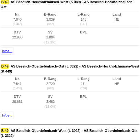
B 49
AS Beselich-Heckholzhausen-West (K 449) - AS Beselich-Heckholzhausen-
Ost
Nr.
B-Rang
L-Rang
Land
7.840
3.039
145
HE
(6.447)
(852)
(141)
DTV
SV
BPL
22.980
2.804
(12,2%)
Infos...
B 49
AS Beselich-Obertiefenbach-Ost (L 3322) - AS Beselich-Heckholzhausen-West
(K 449)
Nr.
B-Rang
L-Rang
Land
7.841
2.720
111
HE
(6.446)
(622)
(109)
DTV
SV
BPL
26.631
3.462
(13,0%)
Infos...
B 49
AS Beselich-Obertiefenbach-West (L 3022) - AS Beselich-Obertiefenbach-Ost
(L 3322)