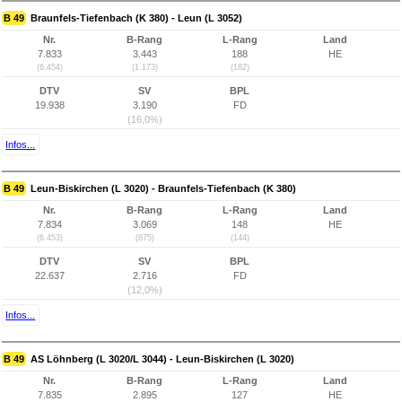
B 49
Braunfels-Tiefenbach (K 380) - Leun (L 3052)
Nr.
B-Rang
L-Rang
Land
7.833
3.443
188
HE
(6.454)
(1.173)
(182)
DTV
SV
BPL
19.938
3.190
FD
(16,0%)
Infos...
B 49
Leun-Biskirchen (L 3020) - Braunfels-Tiefenbach (K 380)
Nr.
B-Rang
L-Rang
Land
7.834
3.069
148
HE
(6.453)
(875)
(144)
DTV
SV
BPL
22.637
2.716
FD
(12,0%)
Infos...
B 49
AS Löhnberg (L 3020/L 3044) - Leun-Biskirchen (L 3020)
Nr.
B-Rang
L-Rang
Land
7.835
2.895
127
HE