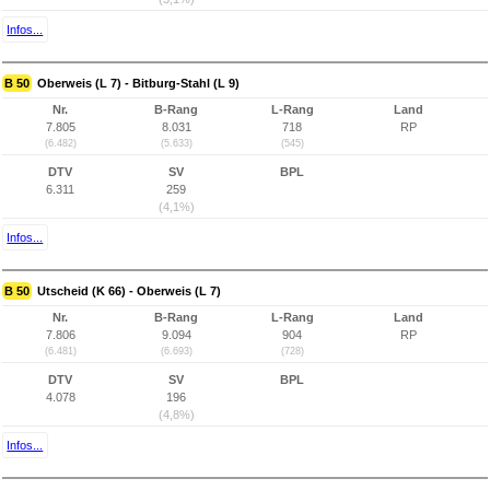
Infos...
B 50
Oberweis (L 7) - Bitburg-Stahl (L 9)
Nr.
B-Rang
L-Rang
Land
7.805
8.031
718
RP
(6.482)
(5.633)
(545)
DTV
SV
BPL
6.311
259
(4,1%)
Infos...
B 50
Utscheid (K 66) - Oberweis (L 7)
Nr.
B-Rang
L-Rang
Land
7.806
9.094
904
RP
(6.481)
(6.693)
(728)
DTV
SV
BPL
4.078
196
(4,8%)
Infos...