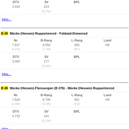
DTV
SV
BPL
3.918
223
(5,7%)
Infos...
B 49
Mücke (Hessen)-Ruppertenrod - Feldatal-Ermenrod
Nr.
B-Rang
L-Rang
Land
7.817
9.550
920
HE
(6.470)
(7.148)
(901)
DTV
SV
BPL
3.000
177
(5,9%)
Infos...
B 49
Mücke (Hessen)-Flensungen (B 276) - Mücke (Hessen)-Ruppertenrod
Nr.
B-Rang
L-Rang
Land
7.818
8.799
851
HE
(6.469)
(6.399)
(832)
DTV
SV
BPL
4.733
241
(5,1%)
Infos...