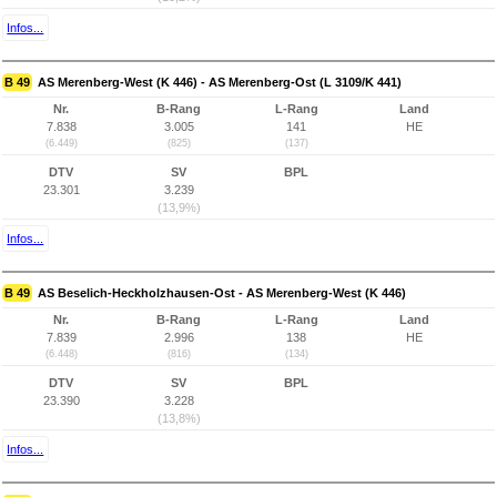
Infos...
B 49
AS Merenberg-West (K 446) - AS Merenberg-Ost (L 3109/K 441)
Nr.
B-Rang
L-Rang
Land
7.838
3.005
141
HE
(6.449)
(825)
(137)
DTV
SV
BPL
23.301
3.239
(13,9%)
Infos...
B 49
AS Beselich-Heckholzhausen-Ost - AS Merenberg-West (K 446)
Nr.
B-Rang
L-Rang
Land
7.839
2.996
138
HE
(6.448)
(816)
(134)
DTV
SV
BPL
23.390
3.228
(13,8%)
Infos...