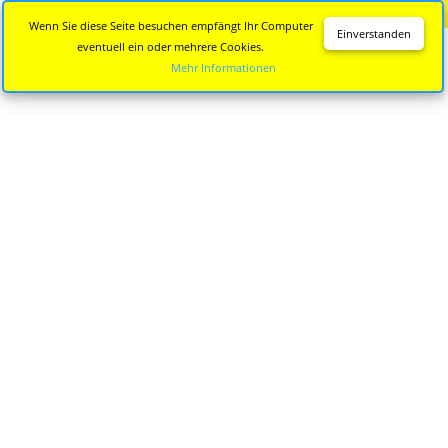
Diese Seite wird nicht mehr aktualisiert.
Zur neuen Seite
Wenn Sie diese Seite besuchen empfängt Ihr Computer
Einverstanden
eventuell ein oder mehrere Cookies.
Mehr Informationen