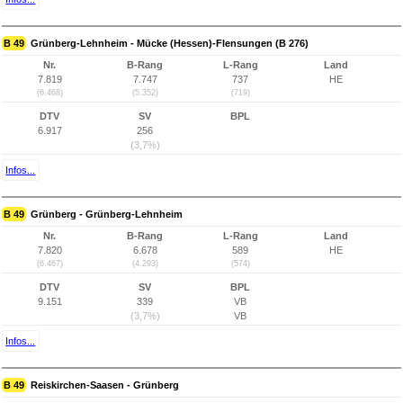
B 49
Grünberg-Lehnheim - Mücke (Hessen)-Flensungen (B 276)
Nr.
B-Rang
L-Rang
Land
7.819
7.747
737
HE
(6.468)
(5.352)
(719)
DTV
SV
BPL
6.917
256
(3,7%)
Infos...
B 49
Grünberg - Grünberg-Lehnheim
Nr.
B-Rang
L-Rang
Land
7.820
6.678
589
HE
(6.467)
(4.293)
(574)
DTV
SV
BPL
9.151
339
VB
(3,7%)
VB
Infos...
B 49
Reiskirchen-Saasen - Grünberg