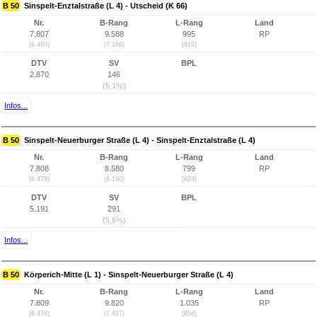
B 50
Sinspelt-Enztalstraße (L 4) - Utscheid (K 66)
Nr.
B-Rang
L-Rang
Land
7.807
9.588
995
RP
(6.480)
(7.186)
(819)
DTV
SV
BPL
2.870
146
(5,1%)
Infos...
B 50
Sinspelt-Neuerburger Straße (L 4) - Sinspelt-Enztalstraße (L 4)
Nr.
B-Rang
L-Rang
Land
7.808
8.580
799
RP
(6.479)
(6.180)
(624)
DTV
SV
BPL
5.191
291
(5,6%)
Infos...
B 50
Körperich-Mitte (L 1) - Sinspelt-Neuerburger Straße (L 4)
Nr.
B-Rang
L-Rang
Land
7.809
9.820
1.035
RP
(6.478)
(7.417)
(858)