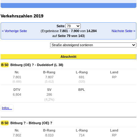
Verkehrszahlen 2019
Seite
< Vorherige Seite
(Ergebnisse
7.801
-
7.900
von
14.284
Nächste Seite >
auf
Seite 79 von 143
)
Abschnitt
B 50
Bitburg (OE) ? - Dudeldorf (L 38)
Nr.
B-Rang
L-Rang
Land
7.801
7.807
691
RP
(6.486)
(5.412)
(520)
DTV
SV
BPL
6.804
286
(4,2%)
Infos...
B 50
Bitburg ? - Bitburg (OE) ?
Nr.
B-Rang
L-Rang
Land
7.802
8.010
714
RP