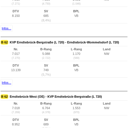
(7.271)
(4.750)
(1.046)
DTV
SV
BPL
8.150
685
VB
(8,4%)
Infos...
B 62
KVP Erndtebrück-Bergstraße (L 720) - Erndtebrück-Wommelsdorf (L 720)
Nr.
B-Rang
L-Rang
Land
7.017
5.088
1.170
NW
(7.270)
(2.722)
(589)
DTV
SV
BPL
13.139
749
VB
(5,7%)
Infos...
B 62
Erndtebrück-West (OE) - KVP Erndtebrück-Bergstraße (L 720)
Nr.
B-Rang
L-Rang
Land
7.018
6.764
1.553
NW
(7.269)
(4.378)
(970)
DTV
SV
BPL
8.952
689
VB