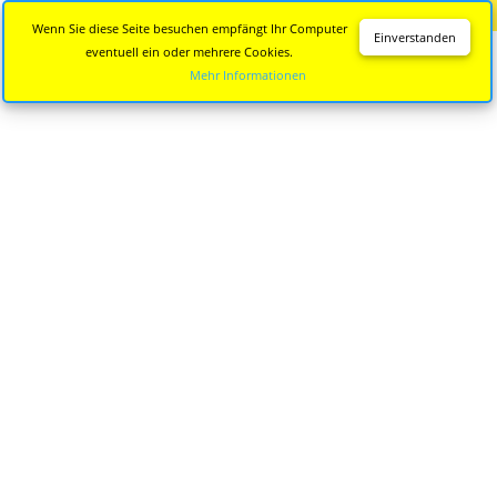
Diese Seite wird nicht mehr aktualisiert.
Zur neuen Seite
Wenn Sie diese Seite besuchen empfängt Ihr Computer
Einverstanden
eventuell ein oder mehrere Cookies.
Mehr Informationen