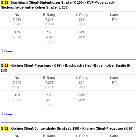
B 62
Brachbach (Sieg)-Büdenholzer Straße (K 100) - KVP Mudersbach-
Niederschelderhütte-Kölner Straße (L 283)
Nr.
B-Rang
L-Rang
Land
7.039
7.243
617
RP
(7.248)
(4.854)
(451)
DTV
SV
BPL
7.958
430
WB*
(5,4%)
Infos...
B 62
Kirchen (Sieg)-Freusburg (K 95) - Brachbach (Sieg)-Büdenholzer Straße (K
100)
Nr.
B-Rang
L-Rang
Land
7.040
7.278
624
RP
(7.247)
(4.889)
(458)
DTV
SV
BPL
7.886
481
WB*
(6,1%)
Infos...
B 62
Kirchen (Sieg)-Jungenthaler Straße (L 280) - Kirchen (Sieg)-Freusburg (K 95)
Nr.
B-Rang
L-Rang
Land