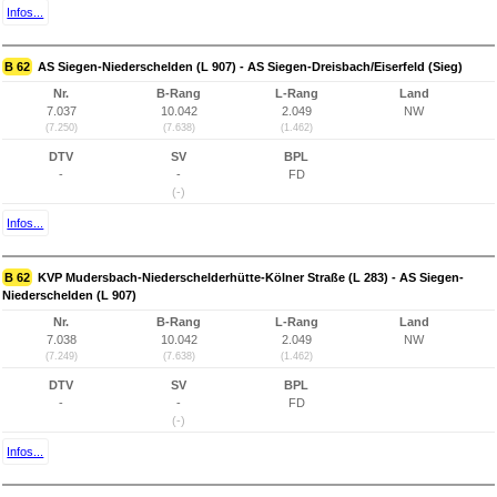
Infos...
B 62
AS Siegen-Niederschelden (L 907) - AS Siegen-Dreisbach/Eiserfeld (Sieg)
Nr.
B-Rang
L-Rang
Land
7.037
10.042
2.049
NW
(7.250)
(7.638)
(1.462)
DTV
SV
BPL
-
-
FD
(-)
Infos...
B 62
KVP Mudersbach-Niederschelderhütte-Kölner Straße (L 283) - AS Siegen-
Niederschelden (L 907)
Nr.
B-Rang
L-Rang
Land
7.038
10.042
2.049
NW
(7.249)
(7.638)
(1.462)
DTV
SV
BPL
-
-
FD
(-)
Infos...