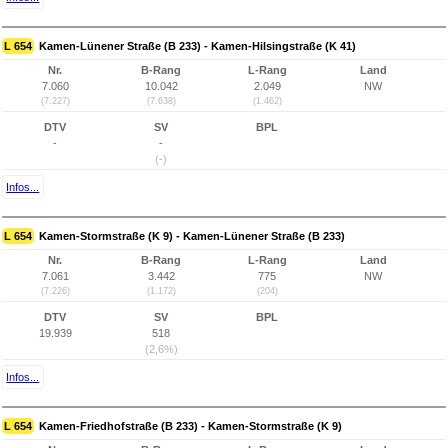
L 654
Kamen-Lünener Straße (B 233) - Kamen-Hilsingstraße (K 41)
Nr.
B-Rang
L-Rang
Land
7.060
10.042
2.049
NW
(7.227)
(7.638)
(1.462)
DTV
SV
BPL
-
-
(-)
Infos...
L 654
Kamen-Stormstraße (K 9) - Kamen-Lünener Straße (B 233)
Nr.
B-Rang
L-Rang
Land
7.061
3.442
775
NW
(7.226)
(1.172)
(204)
DTV
SV
BPL
19.939
518
(2,6%)
Infos...
L 654
Kamen-Friedhofstraße (B 233) - Kamen-Stormstraße (K 9)