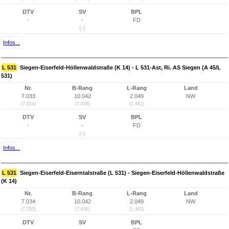
DTV
SV
BPL
-
-
FD
(-)
Infos...
L 531
Siegen-Eiserfeld-Höllenwaldstraße (K 14) - L 531-Ast, Ri. AS Siegen (A 45/L
531)
Nr.
B-Rang
L-Rang
Land
7.033
10.042
2.049
NW
(7.254)
(7.638)
(1.462)
DTV
SV
BPL
-
-
FD
(-)
Infos...
L 531
Siegen-Eiserfeld-Eiserntalstraße (L 531) - Siegen-Eiserfeld-Höllenwaldstraße
(K 14)
Nr.
B-Rang
L-Rang
Land
7.034
10.042
2.049
NW
(7.253)
(7.638)
(1.462)
DTV
SV
BPL