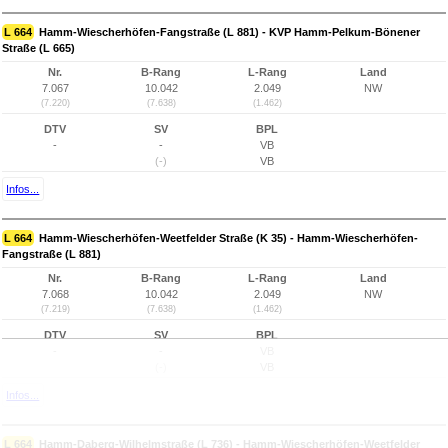
L 664
Hamm-Wiescherhöfen-Fangstraße (L 881) - KVP Hamm-Pelkum-Bönener
Straße (L 665)
Nr.
B-Rang
L-Rang
Land
7.067
10.042
2.049
NW
(7.220)
(7.638)
(1.462)
DTV
SV
BPL
-
-
VB
(-)
VB
Infos...
L 664
Hamm-Wiescherhöfen-Weetfelder Straße (K 35) - Hamm-Wiescherhöfen-
Fangstraße (L 881)
Nr.
B-Rang
L-Rang
Land
7.068
10.042
2.049
NW
(7.219)
(7.638)
(1.462)
DTV
SV
BPL
-
-
VB
(-)
VB
Infos...
L 664
Hamm-Daberg-Wilhelmstraße (L 736) - Hamm-Wiescherhöfen-Weetfelder