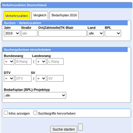
Verkehrszahlen Deutschland
Vergleich
Bedarfsplan 2016
Verkehrszahlen
Suchen - Verkehszahlen
Jahr
Straße
Ort|Zählstelle|TK-Blatt
Land
BPL
Suchergebnisse einschränken
Bundesrang Landesrang
|
DTV SV
|
Bedarfsplan (BPL)-Projekttyp
Infos anzeigen
Suchbegriffe hervorheben