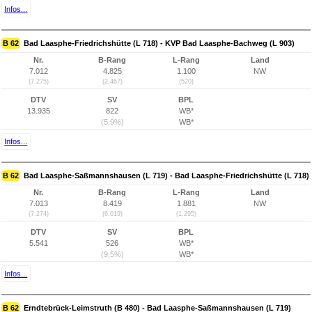
Infos...
B 62
Bad Laasphe-Friedrichshütte (L 718) - KVP Bad Laasphe-Bachweg (L 903)
Nr.
B-Rang
L-Rang
Land
7.012
4.825
1.100
NW
(7.275)
(2.467)
(520)
DTV
SV
BPL
13.935
822
WB*
(5,9%)
WB*
Infos...
B 62
Bad Laasphe-Saßmannshausen (L 719) - Bad Laasphe-Friedrichshütte (L 718)
Nr.
B-Rang
L-Rang
Land
7.013
8.419
1.881
NW
(7.274)
(6.019)
(1.295)
DTV
SV
BPL
5.541
526
WB*
(9,5%)
WB*
Infos...
B 62
Erndtebrück-Leimstruth (B 480) - Bad Laasphe-Saßmannshausen (L 719)