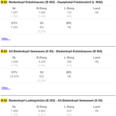
B 62
Biedenkopf-Eckelshausen (B 453) - Dautphetal-Friedensdorf (L 3042)
Nr.
B-Rang
L-Rang
Land
7.007
7.558
710
HE
(7.280)
(5.166)
(692)
DTV
SV
BPL
7.291
401
VB
(5,5%)
Infos...
B 62
AS Biedenkopf-Seewasem (K 83) - Biedenkopf-Eckelshausen (B 453)
Nr.
B-Rang
L-Rang
Land
7.008
4.228
286
HE
(7.279)
(1.891)
(275)
DTV
SV
BPL
15.979
831
VB
(5,2%)
Infos...
B 62
Biedenkopf-Ludwigshütte (B 253) - AS Biedenkopf-Seewasem (K 83)
Nr.
B-Rang
L-Rang
Land
7.009
6.602
576
HE
(7.278)
(4.217)
(561)