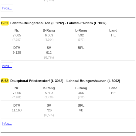
Infos...
B 62
Lahntal-Brungershausen (L 3092) - Lahntal-Caldern (L 3092)
Nr.
B-Rang
L-Rang
Land
7.005
6.689
592
HE
(7.282)
(4.304)
(577)
DTV
SV
BPL
9.128
612
(6,7%)
Infos...
B 62
Dautphetal-Friedensdorf (L 3042) - Lahntal-Brungershausen (L 3092)
Nr.
B-Rang
L-Rang
Land
7.006
5.803
466
HE
(7.281)
(3.426)
(452)
DTV
SV
BPL
11.168
726
VB
(6,5%)
Infos...