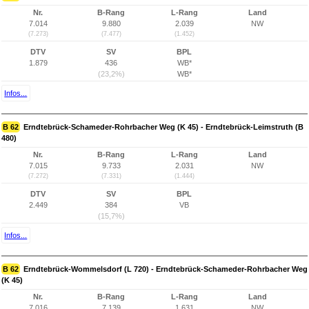
Nr.
B-Rang
L-Rang
Land
7.014
9.880
2.039
NW
(7.273)
(7.477)
(1.452)
DTV
SV
BPL
1.879
436
WB*
(23,2%)
WB*
Infos...
B 62
Erndtebrück-Schameder-Rohrbacher Weg (K 45) - Erndtebrück-Leimstruth (B
480)
Nr.
B-Rang
L-Rang
Land
7.015
9.733
2.031
NW
(7.272)
(7.331)
(1.444)
DTV
SV
BPL
2.449
384
VB
(15,7%)
Infos...
B 62
Erndtebrück-Wommelsdorf (L 720) - Erndtebrück-Schameder-Rohrbacher Weg
(K 45)
Nr.
B-Rang
L-Rang
Land
7.016
7.139
1.631
NW