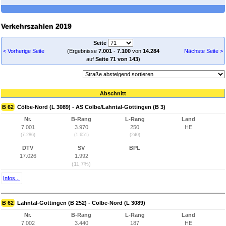
Verkehrszahlen 2019
Seite
< Vorherige Seite
(Ergebnisse
7.001
-
7.100
von
14.284
Nächste Seite >
auf
Seite 71 von 143
)
Abschnitt
B 62
Cölbe-Nord (L 3089) - AS Cölbe/Lahntal-Göttingen (B 3)
Nr.
B-Rang
L-Rang
Land
7.001
3.970
250
HE
(7.286)
(1.651)
(240)
DTV
SV
BPL
17.026
1.992
(11,7%)
Infos...
B 62
Lahntal-Göttingen (B 252) - Cölbe-Nord (L 3089)
Nr.
B-Rang
L-Rang
Land
7.002
3.440
187
HE