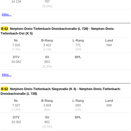
14.134
707
(5,0%)
Infos...
B 62
Netphen-Dreis-Tiefenbach-Dreisbachstraße (L 728) - Netphen-Dreis-
Tiefenbach-Ost (K 5)
Nr.
B-Rang
L-Rang
Land
7.026
3.422
771
NW
(7.261)
(1.154)
(200)
DTV
SV
BPL
20.062
863
(4,3%)
Infos...
B 62
Netphen-Dreis-Tiefenbach-Siegstraße (K 4) - Netphen-Dreis-Tiefenbach-
Dreisbachstraße (L 728)
Nr.
B-Rang
L-Rang
Land
7.027
3.004
693
NW
(7.260)
(824)
(135)
DTV
SV
BPL
23.302
862
(3,7%)