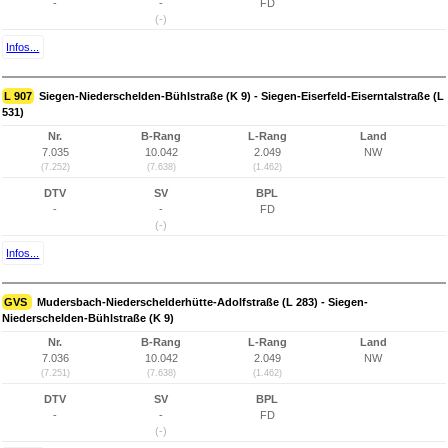
-
-
FD
(-)
Infos...
L 907
Siegen-Niederschelden-Bühlstraße (K 9) - Siegen-Eiserfeld-Eiserntalstraße (L
531)
Nr.
B-Rang
L-Rang
Land
7.035
10.042
2.049
NW
(7.252)
(7.638)
(1.462)
DTV
SV
BPL
-
-
FD
(-)
Infos...
GVS
Mudersbach-Niederschelderhütte-Adolfstraße (L 283) - Siegen-
Niederschelden-Bühlstraße (K 9)
Nr.
B-Rang
L-Rang
Land
7.036
10.042
2.049
NW
(7.251)
(7.638)
(1.462)
DTV
SV
BPL
-
-
FD
(-)