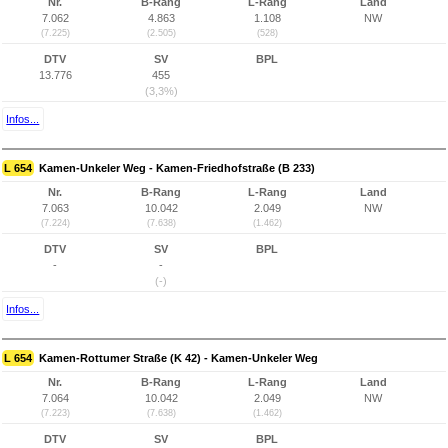
Nr.
B-Rang
L-Rang
Land
7.062
4.863
1.108
NW
(7.225)
(2.505)
(528)
DTV
SV
BPL
13.776
455
(3,3%)
Infos...
L 654
Kamen-Unkeler Weg - Kamen-Friedhofstraße (B 233)
Nr.
B-Rang
L-Rang
Land
7.063
10.042
2.049
NW
(7.224)
(7.638)
(1.462)
DTV
SV
BPL
-
-
(-)
Infos...
L 654
Kamen-Rottumer Straße (K 42) - Kamen-Unkeler Weg
Nr.
B-Rang
L-Rang
Land
7.064
10.042
2.049
NW
(7.223)
(7.638)
(1.462)
DTV
SV
BPL