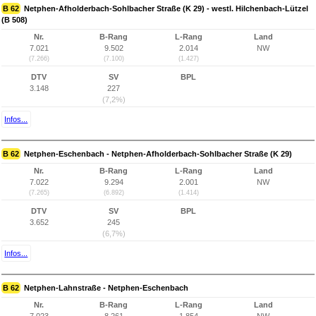
B 62
Netphen-Afholderbach-Sohlbacher Straße (K 29) - westl. Hilchenbach-Lützel
(B 508)
Nr.
B-Rang
L-Rang
Land
7.021
9.502
2.014
NW
(7.266)
(7.100)
(1.427)
DTV
SV
BPL
3.148
227
(7,2%)
Infos...
B 62
Netphen-Eschenbach - Netphen-Afholderbach-Sohlbacher Straße (K 29)
Nr.
B-Rang
L-Rang
Land
7.022
9.294
2.001
NW
(7.265)
(6.892)
(1.414)
DTV
SV
BPL
3.652
245
(6,7%)
Infos...
B 62
Netphen-Lahnstraße - Netphen-Eschenbach
Nr.
B-Rang
L-Rang
Land