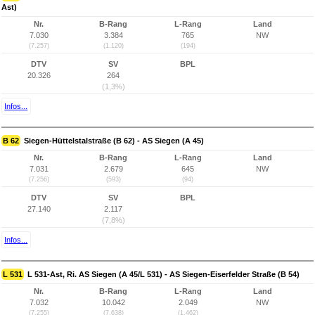
Ast)
Nr.
B-Rang
L-Rang
Land
7.030
3.384
765
NW
(7.257)
(1.120)
(194)
DTV
SV
BPL
20.326
264
(1,3%)
Infos...
B 62
Siegen-Hüttelstalstraße (B 62) - AS Siegen (A 45)
Nr.
B-Rang
L-Rang
Land
7.031
2.679
645
NW
(7.256)
(593)
(94)
DTV
SV
BPL
27.140
2.117
(7,8%)
Infos...
L 531
L 531-Ast, Ri. AS Siegen (A 45/L 531) - AS Siegen-Eiserfelder Straße (B 54)
Nr.
B-Rang
L-Rang
Land
7.032
10.042
2.049
NW
(7.255)
(7.638)
(1.462)