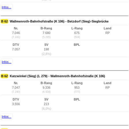
Infos...
B 62
Wallmenroth-Bahnhofstraße (K 106) - Betzdorf (Sieg)-Siegbrücke
Nr.
B-Rang
L-Rang
Land
7.046
7.680
675
RP
(7.241)
(5.285)
(504)
DTV
SV
BPL
7.057
198
(2,8%)
Infos...
B 62
Katzwinkel (Sieg) (L 279) - Wallmenroth-Bahnhofstraße (K 106)
Nr.
B-Rang
L-Rang
Land
7.047
9.336
953
RP
(7.240)
(6.934)
(777)
DTV
SV
BPL
3.556
213
(6,0%)
Infos...