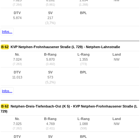
7.023
8.261
1.854
NW
(7.264)
(5.861)
(1.268)
DTV
SV
BPL
5.874
217
(3,7%)
Infos...
B 62
KVP Netphen-Frohnhausener Straße (L 729) - Netphen-Lahnstraße
Nr.
B-Rang
L-Rang
Land
7.024
5.870
1.355
NW
(7.263)
(3.492)
(773)
DTV
SV
BPL
11.013
573
(5,2%)
Infos...
B 62
Netphen-Dreis-Tiefenbach-Ost (K 5) - KVP Netphen-Frohnhausener Straße (L
729)
Nr.
B-Rang
L-Rang
Land
7.025
4.769
1.088
NW
(7.262)
(2.411)
(508)
DTV
SV
BPL