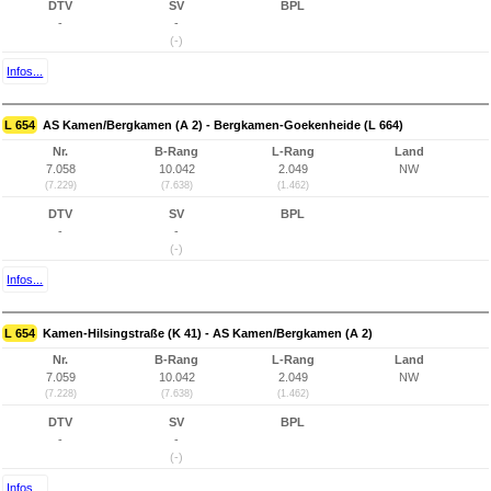
DTV
SV
BPL
-
-
(-)
Infos...
L 654
AS Kamen/Bergkamen (A 2) - Bergkamen-Goekenheide (L 664)
Nr.
B-Rang
L-Rang
Land
7.058
10.042
2.049
NW
(7.229)
(7.638)
(1.462)
DTV
SV
BPL
-
-
(-)
Infos...
L 654
Kamen-Hilsingstraße (K 41) - AS Kamen/Bergkamen (A 2)
Nr.
B-Rang
L-Rang
Land
7.059
10.042
2.049
NW
(7.228)
(7.638)
(1.462)
DTV
SV
BPL
-
-
(-)
Infos...