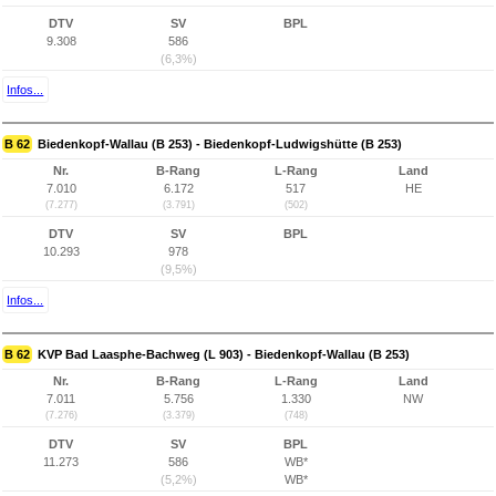
DTV
SV
BPL
9.308
586
(6,3%)
Infos...
B 62
Biedenkopf-Wallau (B 253) - Biedenkopf-Ludwigshütte (B 253)
Nr.
B-Rang
L-Rang
Land
7.010
6.172
517
HE
(7.277)
(3.791)
(502)
DTV
SV
BPL
10.293
978
(9,5%)
Infos...
B 62
KVP Bad Laasphe-Bachweg (L 903) - Biedenkopf-Wallau (B 253)
Nr.
B-Rang
L-Rang
Land
7.011
5.756
1.330
NW
(7.276)
(3.379)
(748)
DTV
SV
BPL
11.273
586
WB*
(5,2%)
WB*