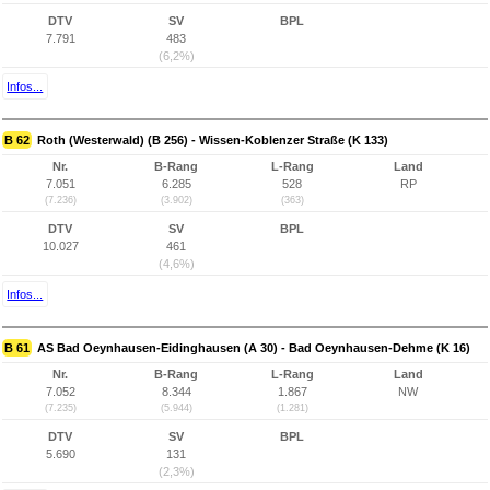
DTV
SV
BPL
7.791
483
(6,2%)
Infos...
B 62
Roth (Westerwald) (B 256) - Wissen-Koblenzer Straße (K 133)
Nr.
B-Rang
L-Rang
Land
7.051
6.285
528
RP
(7.236)
(3.902)
(363)
DTV
SV
BPL
10.027
461
(4,6%)
Infos...
B 61
AS Bad Oeynhausen-Eidinghausen (A 30) - Bad Oeynhausen-Dehme (K 16)
Nr.
B-Rang
L-Rang
Land
7.052
8.344
1.867
NW
(7.235)
(5.944)
(1.281)
DTV
SV
BPL
5.690
131
(2,3%)