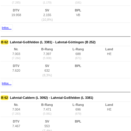
(7.285)
(1.170)
(181)
DTV
SV
BPL
19.958
2.155
VB
(10,8%)
Infos...
B 62
Lahntal-Goßfelden (L 3381) - Lahntal-Göttingen (B 252)
Nr.
B-Rang
L-Rang
Land
7.003
7.397
688
HE
(7.284)
(5.008)
(671)
DTV
SV
BPL
7.620
632
(8,3%)
Infos...
B 62
Lahntal-Caldern (L 3092) - Lahntal-Goßfelden (L 3381)
Nr.
B-Rang
L-Rang
Land
7.004
7.471
696
HE
(7.283)
(5.081)
(679)
DTV
SV
BPL
7.467
553
(7,4%)