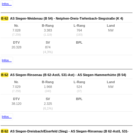
Infos...
B 62
AS Siegen-Weidenau (B 54) - Netphen-Dreis-Tiefenbach-Siegstraße (K 4)
Nr.
B-Rang
L-Rang
Land
7.028
3.383
764
NW
(7.259)
(1.119)
(193)
DTV
SV
BPL
20.328
874
(4,3%)
Infos...
B 62
AS Siegen-Rinsenau (B 62-Ast/L 531-Ast) - AS Siegen-Hammerhütte (B 54)
Nr.
B-Rang
L-Rang
Land
7.029
1.968
524
NW
(7.258)
(240)
(37)
DTV
SV
BPL
38.120
2.325
(6,1%)
Infos...
B 62
AS Siegen-Dreisbach/Eiserfeld (Sieg) - AS Siegen-Rinsenau (B 62-Ast/L 531-