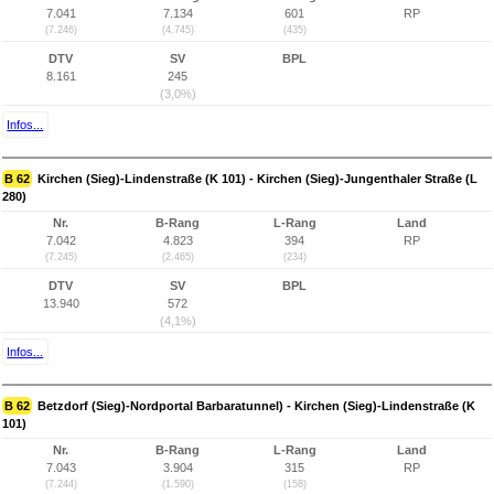
7.041
7.134
601
RP
(7.246)
(4.745)
(435)
DTV
SV
BPL
8.161
245
(3,0%)
Infos...
B 62
Kirchen (Sieg)-Lindenstraße (K 101) - Kirchen (Sieg)-Jungenthaler Straße (L
280)
Nr.
B-Rang
L-Rang
Land
7.042
4.823
394
RP
(7.245)
(2.465)
(234)
DTV
SV
BPL
13.940
572
(4,1%)
Infos...
B 62
Betzdorf (Sieg)-Nordportal Barbaratunnel) - Kirchen (Sieg)-Lindenstraße (K
101)
Nr.
B-Rang
L-Rang
Land
7.043
3.904
315
RP
(7.244)
(1.590)
(158)