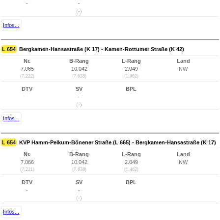
-
-
(-)
Infos...
L 654
Bergkamen-Hansastraße (K 17) - Kamen-Rottumer Straße (K 42)
Nr.
B-Rang
L-Rang
Land
7.065
10.042
2.049
NW
(7.222)
(7.638)
(1.462)
DTV
SV
BPL
-
-
(-)
Infos...
L 654
KVP Hamm-Pelkum-Bönener Straße (L 665) - Bergkamen-Hansastraße (K 17)
Nr.
B-Rang
L-Rang
Land
7.066
10.042
2.049
NW
(7.221)
(7.638)
(1.462)
DTV
SV
BPL
-
-
(-)
Infos...