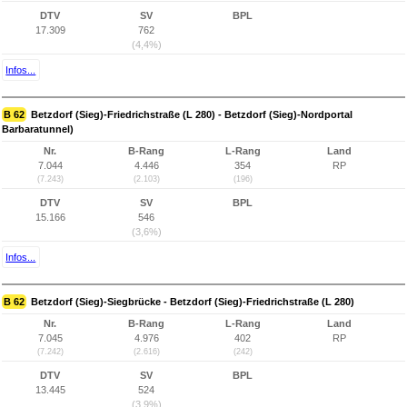
DTV
SV
BPL
17.309
762
(4,4%)
Infos...
B 62
Betzdorf (Sieg)-Friedrichstraße (L 280) - Betzdorf (Sieg)-Nordportal
Barbaratunnel)
Nr.
B-Rang
L-Rang
Land
7.044
4.446
354
RP
(7.243)
(2.103)
(196)
DTV
SV
BPL
15.166
546
(3,6%)
Infos...
B 62
Betzdorf (Sieg)-Siegbrücke - Betzdorf (Sieg)-Friedrichstraße (L 280)
Nr.
B-Rang
L-Rang
Land
7.045
4.976
402
RP
(7.242)
(2.616)
(242)
DTV
SV
BPL
13.445
524
(3,9%)