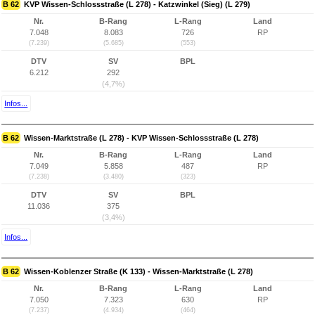
B 62
KVP Wissen-Schlossstraße (L 278) - Katzwinkel (Sieg) (L 279)
Nr.
B-Rang
L-Rang
Land
7.048
8.083
726
RP
(7.239)
(5.685)
(553)
DTV
SV
BPL
6.212
292
(4,7%)
Infos...
B 62
Wissen-Marktstraße (L 278) - KVP Wissen-Schlossstraße (L 278)
Nr.
B-Rang
L-Rang
Land
7.049
5.858
487
RP
(7.238)
(3.480)
(323)
DTV
SV
BPL
11.036
375
(3,4%)
Infos...
B 62
Wissen-Koblenzer Straße (K 133) - Wissen-Marktstraße (L 278)
Nr.
B-Rang
L-Rang
Land
7.050
7.323
630
RP
(7.237)
(4.934)
(464)