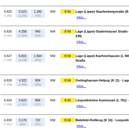
6.825
5.523
1.282
NW
B 66
Lage (Lippe)-Staufenbergstraße (B 
(7.462)
(3.150)
(700)
Infos...
6.826
4.258
940
NW
B 66
Lage (Lippe)-Stadenhauser Straße 
(7.461)
(1.919)
(364)
239)
Infos...
6.827
6.815
1.564
NW
B 66
Lage (Lippe)-Kachtenhausen (L 945
(7.460)
(4.428)
(981)
Straße
Infos...
6.828
4.322
959
NW
B 66
Oerlinghausen-Helpup (K 11) - Lag
(7.459)
(1.980)
(383)
Infos...
6.829
3.623
808
NW
B 66
Leopoldshöhe-Asemissen (L 751) -
(7.458)
(1.337)
(237)
Infos...
6.830
3.176
722
NW
B 66
Bielefeld-Rollkrug (K 15) - Leopol
(7.457)
(960)
(161)
Infos...