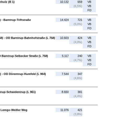
tholz (B 1)
10.132
659
VB
(6,5%)
VB
FD
- Barntrup-Triftstraße
14.424
721
VB
(5,0%)
VB
FD
58) - OD Barntrup-Bahnhofstraße (L 758)
10.603
424
VB
(4,0%)
VB
FD
 Barntrup-Selbecker Straße (L 758)
5.117
240
VB
(4,7%)
VB
FD
) - OD Dörentrup-Humfeld (L 964)
7.544
347
(4,6%)
rup-Schwelentrup (L 961)
8.650
381
(4,4%)
D Lemgo-Weißer Weg
11.076
421
(3,8%)