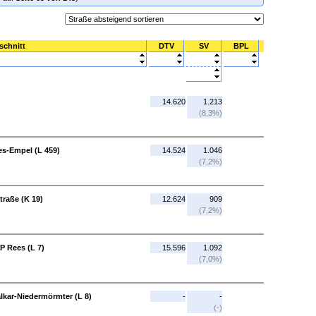
schnitt
DTV
SV
BPL
14.620
1.213
(8,3%)
es-Empel (L 459)
14.524
1.046
(7,2%)
traße (K 19)
12.624
909
(7,2%)
P Rees (L 7)
15.596
1.092
(7,0%)
lkar-Niedermörmter (L 8)
-
-
(-)