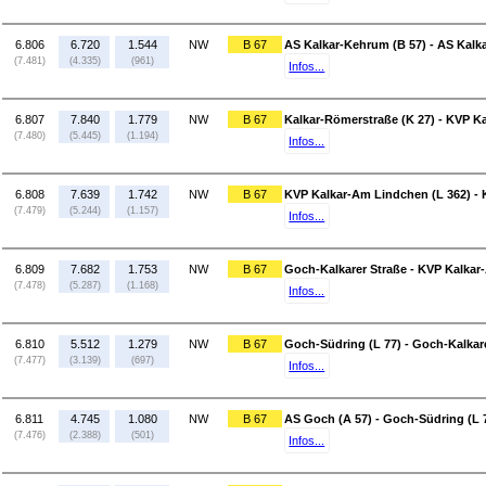
6.806
6.720
1.544
NW
B 67
AS Kalkar-Kehrum (B 57) - AS Kalk
(7.481)
(4.335)
(961)
Infos...
6.807
7.840
1.779
NW
B 67
Kalkar-Römerstraße (K 27) - KVP K
(7.480)
(5.445)
(1.194)
Infos...
6.808
7.639
1.742
NW
B 67
KVP Kalkar-Am Lindchen (L 362) - 
(7.479)
(5.244)
(1.157)
Infos...
6.809
7.682
1.753
NW
B 67
Goch-Kalkarer Straße - KVP Kalkar
(7.478)
(5.287)
(1.168)
Infos...
6.810
5.512
1.279
NW
B 67
Goch-Südring (L 77) - Goch-Kalkar
(7.477)
(3.139)
(697)
Infos...
6.811
4.745
1.080
NW
B 67
AS Goch (A 57) - Goch-Südring (L 
(7.476)
(2.388)
(501)
Infos...