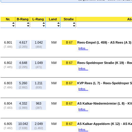
Nr.
B-Rang
L-Rang
Land
Straße
Ab
6.801
4.617
1.042
NW
B 67
Rees-Empel (L 459) - AS Rees (A 3)
(7.486)
(2.265)
(464)
Infos...
6.802
4.648
1.049
NW
B 67
Rees-Speldroper Straße (K 19) - Re
(7.485)
(2.295)
(471)
Infos...
6.803
5.260
1.211
NW
B 67
KVP Rees (L 7) - Rees-Speldroper S
(7.484)
(2.892)
(630)
Infos...
6.804
4.332
963
NW
B 67
AS Kalkar-Niedermörmter (L 8) - KV
(7.483)
(1.990)
(387)
Infos...
6.805
10.042
2.049
NW
B 67
AS Kalkar-Appeldorn (K 12) - AS Ka
(7.482)
(7.638)
(1.462)
Infos...