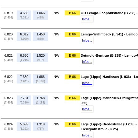
6.819
4.686
1.066
NW
B 66
OD Lemgo-Leopoldstraße (B 238) -
(7.468)
(2.331)
(488)
Infos...
6.820
6.312
1.458
NW
B 66
Lemgo-Wahmbeck (L 941) - Lemgo-
(7.467)
(3.929)
(875)
Infos...
6.821
6.630
1.520
NW
B 66
Detmold-Bentrup (B 238) - Lemgo
(7.466)
(4.245)
(937)
Infos...
6.822
7.330
1.686
NW
B 66
Lage (Lippe)-Hardissen (L 936) - L
(7.465)
(4.941)
(1.101)
Infos...
6.823
7.781
1.768
NW
B 66
Lage (Lippe)-Maßbruch-Freiligraths
(7.464)
(5.386)
(1.183)
936)
Infos...
6.824
5.699
1.319
NW
B 66
Lage (Lippe)-Bredestraße (B 239) 
(7.463)
(3.323)
(737)
Freiligrathstraße (K 25)
Infos...