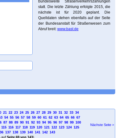
bundesweite Straßenverkehrszählungen
statt. Die letzte Zählung erfolgte 2015, die
nächste ist für 2020 geplant. Die
Quelldaten stehen ebenfalls auf der Seite
der Bundesanstalt für Straßenwesen zum
Abruf breit:
www.bast.de
0
21
22
23
24
25
26
27
28
29
30
31
32
33
34
53
54
55
56
57
58
59
60
61
62
63
64
65
66
67
6
87
88
89
90
91
92
93
94
95
96
97
98
99
100
Nächste Seite >
115
116
117
118
119
120
121
122
123
124
125
36
137
138
139
140
141
142
143
4
auf
Seite 69 von 143
)