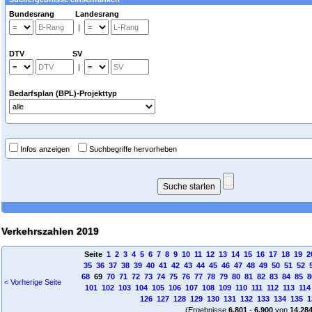
Bundesrang Landesrang
|
DTV SV
|
Bedarfsplan (BPL)-Projekttyp
Infos anzeigen
Suchbegriffe hervorheben
Verkehrszahlen 2019
Seite
1
2
3
4
5
6
7
8
9
10
11
12
13
14
15
16
17
18
19
2
35
36
37
38
39
40
41
42
43
44
45
46
47
48
49
50
51
52
68
69
70
71
72
73
74
75
76
77
78
79
80
81
82
83
84
85
8
< Vorherige Seite
101
102
103
104
105
106
107
108
109
110
111
112
113
114
126
127
128
129
130
131
132
133
134
135
1
(Ergebnisse
6.801
-
6.900
von
14.28