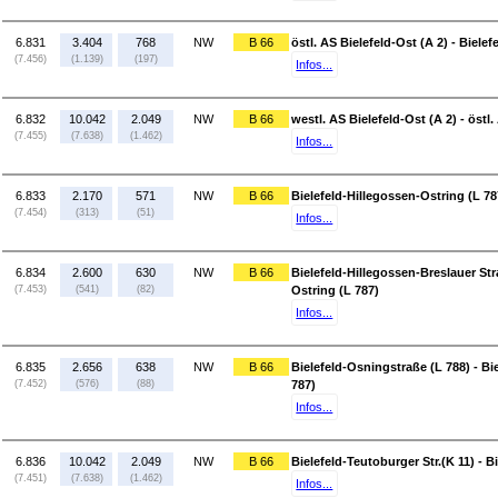
6.831
3.404
768
NW
B 66
östl. AS Bielefeld-Ost (A 2) - Bielef
(7.456)
(1.139)
(197)
Infos...
6.832
10.042
2.049
NW
B 66
westl. AS Bielefeld-Ost (A 2) - östl.
(7.455)
(7.638)
(1.462)
Infos...
6.833
2.170
571
NW
B 66
Bielefeld-Hillegossen-Ostring (L 787
(7.454)
(313)
(51)
Infos...
6.834
2.600
630
NW
B 66
Bielefeld-Hillegossen-Breslauer Str
(7.453)
(541)
(82)
Ostring (L 787)
Infos...
6.835
2.656
638
NW
B 66
Bielefeld-Osningstraße (L 788) - Bi
(7.452)
(576)
(88)
787)
Infos...
6.836
10.042
2.049
NW
B 66
Bielefeld-Teutoburger Str.(K 11) - 
(7.451)
(7.638)
(1.462)
Infos...