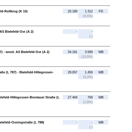
eld-Rollkrug (K 15)
20.189
1.312
FD
(6,5%)
 AS Bielefeld-Ost (A 2)
-
-
(-)
) - westl. AS Bielefeld-Ost (A 2)
34.181
3.589
WB
(10,5%)
aße (L 787) - Bielefeld-Hillegossen-
28.057
1.459
WB
(5,2%)
elefeld-Hillegossen-Breslauer Straße (L
27.469
769
WB
(2,8%)
Bielefeld-Osningstraße (L 788)
-
-
WB
(-)