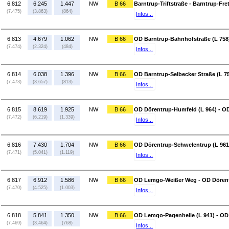
6.812
6.245
1.447
NW
B 66
Barntrup-Triftstraße - Barntrup-Fret
(7.475)
(3.863)
(864)
Infos...
6.813
4.679
1.062
NW
B 66
OD Barntrup-Bahnhofstraße (L 758) 
(7.474)
(2.324)
(484)
Infos...
6.814
6.038
1.396
NW
B 66
OD Barntrup-Selbecker Straße (L 7
(7.473)
(3.657)
(813)
Infos...
6.815
8.619
1.925
NW
B 66
OD Dörentrup-Humfeld (L 964) - OD
(7.472)
(6.219)
(1.339)
Infos...
6.816
7.430
1.704
NW
B 66
OD Dörentrup-Schwelentrup (L 961
(7.471)
(5.041)
(1.119)
Infos...
6.817
6.912
1.586
NW
B 66
OD Lemgo-Weißer Weg - OD Dörent
(7.470)
(4.525)
(1.003)
Infos...
6.818
5.841
1.350
NW
B 66
OD Lemgo-Pagenhelle (L 941) - O
(7.469)
(3.464)
(768)
Infos...