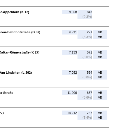
ar-Appeldorn (K 12)
9.068
843
(9,3%)
alkar-Bahnhofstraße (B 57)
6.711
221
VB
(3,3%)
VB
Kalkar-Römerstraße (K 27)
7.133
571
VB
(8,0%)
VB
-Am Lindchen (L 362)
7.052
564
VB
(8,0%)
VB
er Straße
11.906
667
VB
(5,6%)
VB
77)
14.212
767
VB
(5,4%)
VB