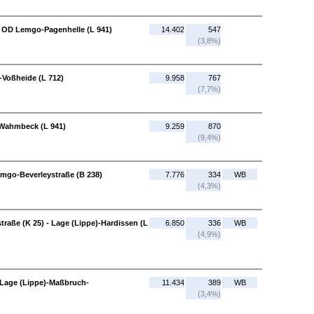
 OD Lemgo-Pagenhelle (L 941)
14.402
547
(3,8%)
Voßheide (L 712)
9.958
767
(7,7%)
-Wahmbeck (L 941)
9.259
870
(9,4%)
emgo-Beverleystraße (B 238)
7.776
334
WB
(4,3%)
traße (K 25) - Lage (Lippe)-Hardissen (L
6.850
336
WB
(4,9%)
- Lage (Lippe)-Maßbruch-
11.434
389
WB
(3,4%)