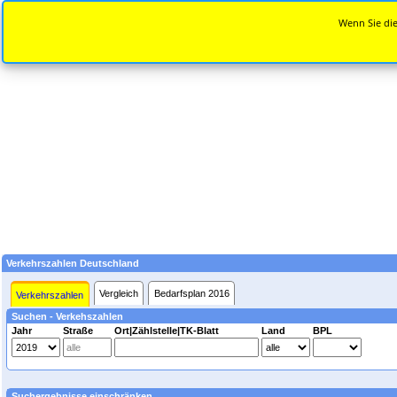
Wenn Sie die
Verkehrszahlen Deutschland
Vergleich
Bedarfsplan 2016
Verkehrszahlen
Suchen - Verkehszahlen
Jahr
Straße
Ort|Zählstelle|TK-Blatt
Land
BPL
Suchergebnisse einschränken