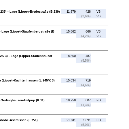
239) - Lage (Lippe)-Bredestraße (B 239)
11.879
428
VB
(3,6%)
VB
- Lage (Lippe)-Staufenbergstraße (B
15.862
666
VB
(4,2%)
VB
/K 3) - Lage (Lippe)-Stadenhauser
8.850
487
(5,5%)
e (Lippe)-Kachtenhausen (L 945/K 3)
15.634
719
(4,6%)
 Oerlinghausen-Helpup (K 11)
18.758
807
FD
(4,3%)
dshöhe-Asemissen (L 751)
21.811
1.091
FD
(5,0%)