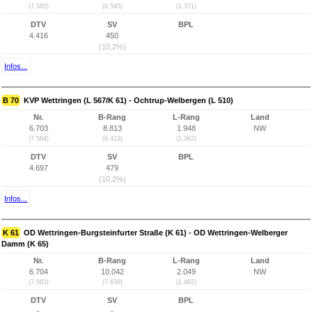
(7.585)
(6.545)
(1.371)
DTV
SV
BPL
4.416
450
(10,2%)
Infos...
B 70
KVP Wettringen (L 567/K 61) - Ochtrup-Welbergen (L 510)
Nr.
B-Rang
L-Rang
Land
6.703
8.813
1.948
NW
(7.584)
(6.413)
(1.362)
DTV
SV
BPL
4.697
479
(10,2%)
Infos...
K 61
OD Wettringen-Burgsteinfurter Straße (K 61) - OD Wettringen-Welberger
Damm (K 65)
Nr.
B-Rang
L-Rang
Land
6.704
10.042
2.049
NW
(7.583)
(7.638)
(1.462)
DTV
SV
BPL
-
-