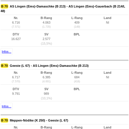
B 70
AS Lingen (Ems)-Damaschke (B 213) - AS Lingen (Ems)-Gauerbach (B 214/L
48)
Nr.
B-Rang
L-Rang
Land
6.716
4.063
409
NI
(7.571)
(1.735)
(149)
DTV
SV
BPL
16.627
2.577
(15,5%)
Infos...
B 70
Geeste (L 67) - AS Lingen (Ems)-Damaschke (B 213)
Nr.
B-Rang
L-Rang
Land
6.717
6.385
684
NI
(7.570)
(4.001)
(416)
DTV
SV
BPL
9.791
989
(10,1%)
Infos...
B 70
Meppen-Nödike (K 250) - Geeste (L 67)
Nr.
B-Rang
L-Rang
Land