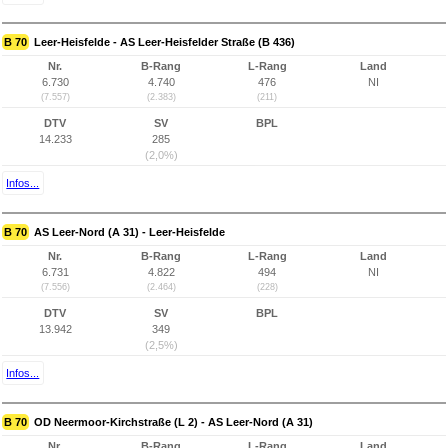
B 70
Leer-Heisfelde - AS Leer-Heisfelder Straße (B 436)
Nr.
B-Rang
L-Rang
Land
6.730
4.740
476
NI
(7.557)
(2.383)
(211)
DTV
SV
BPL
14.233
285
(2,0%)
Infos...
B 70
AS Leer-Nord (A 31) - Leer-Heisfelde
Nr.
B-Rang
L-Rang
Land
6.731
4.822
494
NI
(7.556)
(2.464)
(228)
DTV
SV
BPL
13.942
349
(2,5%)
Infos...
B 70
OD Neermoor-Kirchstraße (L 2) - AS Leer-Nord (A 31)
Nr.
B-Rang
L-Rang
Land