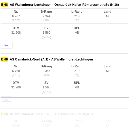
B 68
AS Wallenhorst-Lechtingen - Osnabrück-Hafen-Römereschstraße (K 16)
Nr.
B-Rang
L-Rang
Land
6.767
2.344
219
NI
(7.520)
(398)
(24)
DTV
SV
BPL
31.208
1.560
VB
(5,0%)
Infos...
B 68
AS Osnabrück-Nord (A 1) - AS Wallenhorst-Lechtingen
Nr.
B-Rang
L-Rang
Land
6.768
2.344
219
NI
(7.519)
(398)
(24)
DTV
SV
BPL
31.208
1.560
VB
(5,0%)
Infos...
B 68
AS Wallenhorst-Süd (L 109) - AS Osnabrück-Nord (A 1)
Nr.
B-Rang
L-Rang
Land
6.769
2.078
181
NI