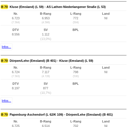
B 70
Kluse (Emsland) (L 59) - AS Lathen-Niederlangener Straße (L 53)
Nr.
B-Rang
L-Rang
Land
6.723
6.953
772
NI
(7.564)
(4.566)
(504)
DTV
SV
BPL
8.556
1.112
(13,0%)
Infos...
B 70
Dörpen/Lehe (Emsland) (B 401) - Kluse (Emsland) (L 59)
Nr.
B-Rang
L-Rang
Land
6.724
7.117
798
NI
(7.563)
(4.728)
(530)
DTV
SV
BPL
8.197
877
(10,7%)
Infos...
B 70
Papenburg-Aschendorf (L 62/K 109) - Dörpen/Lehe (Emsland) (B 401)
Nr.
B-Rang
L-Rang
Land
6.725
6.514
702
NI