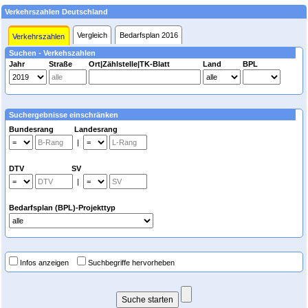
Verkehrszahlen Deutschland
Vergleich
Bedarfsplan 2016
Verkehrszahlen
Suchen - Verkehszahlen
Jahr
Straße
Ort|Zählstelle|TK-Blatt
Land
BPL
Suchergebnisse einschränken
Bundesrang Landesrang
|
DTV SV
|
Bedarfsplan (BPL)-Projekttyp
Infos anzeigen
Suchbegriffe hervorheben