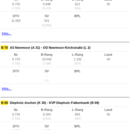
6.732
5.848
621
NI
(7.555)
(3.470)
(354)
DTV
SV
BPL
11.062
321
(2,9%)
Infos...
B 70
AS Neermoor (A 31) - OD Neermoor-Kirchstraße (L 2)
Nr.
B-Rang
L-Rang
Land
6.733
10.042
1.192
NI
(7.554)
(7.638)
(923)
DTV
SV
BPL
-
-
(-)
Infos...
B 69
Diepholz-Aschen (K 30) - KVP Diepholz-Falkenhardt (B 69)
Nr.
B-Rang
L-Rang
Land
6.734
6.204
664
NI
(7.553)
(3.823)
(397)
DTV
SV
BPL