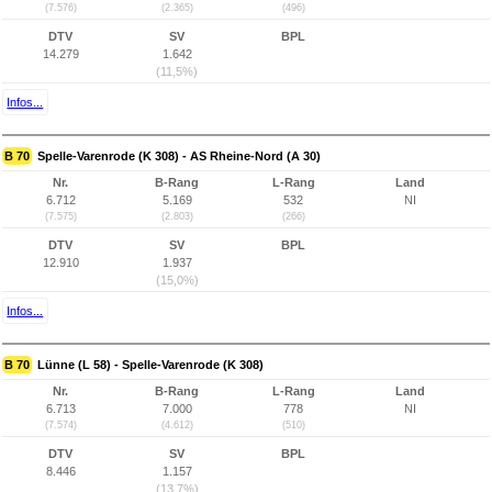
(7.576)
(2.365)
(496)
DTV
SV
BPL
14.279
1.642
(11,5%)
Infos...
B 70
Spelle-Varenrode (K 308) - AS Rheine-Nord (A 30)
Nr.
B-Rang
L-Rang
Land
6.712
5.169
532
NI
(7.575)
(2.803)
(266)
DTV
SV
BPL
12.910
1.937
(15,0%)
Infos...
B 70
Lünne (L 58) - Spelle-Varenrode (K 308)
Nr.
B-Rang
L-Rang
Land
6.713
7.000
778
NI
(7.574)
(4.612)
(510)
DTV
SV
BPL
8.446
1.157
(13,7%)