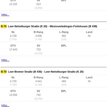
DTV
SV
BPL
12.152
413
(3,4%)
Infos...
B 70
Leer-Nettelburger Straße (K 20) - Westoverledingen-Folmhusen (B 438)
Nr.
B-Rang
L-Rang
Land
6.728
3.836
382
NI
(7.559)
(1.526)
(125)
DTV
SV
BPL
17.643
723
(4,1%)
Infos...
B 70
Leer-Bremer Straße (B 436) - Leer-Nettelburger Straße (K 20)
Nr.
B-Rang
L-Rang
Land
6.729
4.641
469
NI
(7.558)
(2.288)
(205)
DTV
SV
BPL
14.556
742
(5,1%)
Infos...