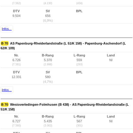
(7.562)
(4.130)
(434)
DTV
SV
BPL
9.504
656
(6,9%)
Infos...
B 70
AS Papenburg-Rheiderlandstraße (L 51/K 158) - Papenburg-Aschendorf (L
62/K 109)
Nr.
B-Rang
L-Rang
Land
6.726
5.370
559
NI
(7.561)
(2.998)
(293)
DTV
SV
BPL
12.331
580
(4,7%)
Infos...
B 70
Westoverledingen-Folmhusen (B 438) - AS Papenburg-Rheiderlandstraße (L
51/K 158)
Nr.
B-Rang
L-Rang
Land
6.727
5.435
567
NI
(7.560)
(3.063)
(301)