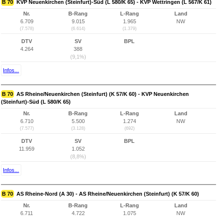
B 70
KVP Neuenkirchen (Steinfurt)-Süd (L 580/K 65) - KVP Wettringen (L 567/K 61)
Nr.
B-Rang
L-Rang
Land
6.709
9.015
1.965
NW
(7.578)
(6.614)
(1.379)
DTV
SV
BPL
4.264
388
(9,1%)
Infos...
B 70
AS Rheine/Neuenkirchen (Steinfurt) (K 57/K 60) - KVP Neuenkirchen
(Steinfurt)-Süd (L 580/K 65)
Nr.
B-Rang
L-Rang
Land
6.710
5.500
1.274
NW
(7.577)
(3.128)
(692)
DTV
SV
BPL
11.959
1.052
(8,8%)
Infos...
B 70
AS Rheine-Nord (A 30) - AS Rheine/Neuenkirchen (Steinfurt) (K 57/K 60)
Nr.
B-Rang
L-Rang
Land
6.711
4.722
1.075
NW