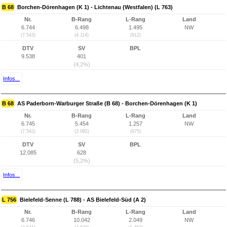
B 68
Borchen-Dörenhagen (K 1) - Lichtenau (Westfalen) (L 763)
Nr.
B-Rang
L-Rang
Land
6.744
6.498
1.495
NW
(7.543)
(4.114)
(912)
DTV
SV
BPL
9.538
401
(4,2%)
Infos...
B 68
AS Paderborn-Warburger Straße (B 68) - Borchen-Dörenhagen (K 1)
Nr.
B-Rang
L-Rang
Land
6.745
5.454
1.257
NW
(7.542)
(3.082)
(675)
DTV
SV
BPL
12.085
628
(5,2%)
Infos...
L 756
Bielefeld-Senne (L 788) - AS Bielefeld-Süd (A 2)
Nr.
B-Rang
L-Rang
Land
6.746
10.042
2.049
NW