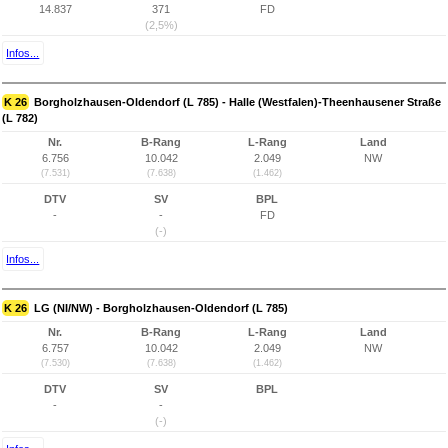
14.837
371
FD
(2,5%)
Infos...
K 26
Borgholzhausen-Oldendorf (L 785) - Halle (Westfalen)-Theenhausener Straße
(L 782)
Nr.
B-Rang
L-Rang
Land
6.756
10.042
2.049
NW
(7.531)
(7.638)
(1.462)
DTV
SV
BPL
-
-
FD
(-)
Infos...
K 26
LG (NI/NW) - Borgholzhausen-Oldendorf (L 785)
Nr.
B-Rang
L-Rang
Land
6.757
10.042
2.049
NW
(7.530)
(7.638)
(1.462)
DTV
SV
BPL
-
-
(-)