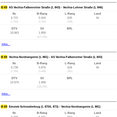
B 69
AS Vechta-Falkenrotter Straße (L 843) - Vechta-Lohner Straße (L 846)
Nr.
B-Rang
L-Rang
Land
6.737
5.924
635
NI
(7.550)
(3.544)
(368)
DTV
SV
BPL
10.863
1.858
(17,1%)
Infos...
B 69
Vechta-Nordtangente (L 881) - AS Vechta-Falkenrotter Straße (L 843)
Nr.
B-Rang
L-Rang
Land
6.738
5.876
628
NI
(7.549)
(3.498)
(361)
DTV
SV
BPL
10.979
1.998
(18,2%)
Infos...
B 69
Emstek-Schneiderkrug (L 870/L 873) - Vechta-Nordtangente (L 881)
Nr.
B-Rang
L-Rang
Land