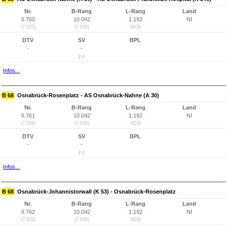
Nr.
B-Rang
L-Rang
Land
6.760
10.042
1.192
NI
(7.527)
(7.638)
(923)
DTV
SV
BPL
-
-
(-)
Infos...
B 68
Osnabrück-Rosenplatz - AS Osnabrück-Nahne (A 30)
Nr.
B-Rang
L-Rang
Land
6.761
10.042
1.192
NI
(7.526)
(7.638)
(923)
DTV
SV
BPL
-
-
(-)
Infos...
B 68
Osnabrück-Johannistorwall (K 53) - Osnabrück-Rosenplatz
Nr.
B-Rang
L-Rang
Land
6.762
10.042
1.192
NI
(7.525)
(7.638)
(923)