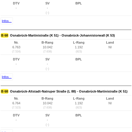
DTV
SV
BPL
-
-
(-)
Infos...
B 68
Osnabrück-Martinistraße (K 51) - Osnabrück-Johannistorwall (K 53)
Nr.
B-Rang
L-Rang
Land
6.763
10.042
1.192
NI
(7.524)
(7.638)
(923)
DTV
SV
BPL
-
-
(-)
Infos...
B 68
Osnabrück-Altstadt-Natruper Straße (L 88) - Osnabrück-Martinistraße (K 51)
Nr.
B-Rang
L-Rang
Land
6.764
10.042
1.192
NI
(7.523)
(7.638)
(923)
DTV
SV
BPL
-
-
(-)