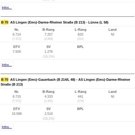
Infos...
B 70
AS Lingen (Ems)-Darme-Rheiner Straße (B 213) - Lünne (L 58)
Nr.
B-Rang
L-Rang
Land
6.714
7.257
820
NI
(7.573)
(4.868)
(551)
DTV
SV
BPL
7.926
1.276
(16,1%)
Infos...
B 70
AS Lingen (Ems)-Gauerbach (B 214/L 48) - AS Lingen (Ems)-Darme-Rheiner
Straße (B 213)
Nr.
B-Rang
L-Rang
Land
6.715
4.333
441
NI
(7.572)
(1.991)
(179)
DTV
SV
BPL
15.588
2.510
(16,1%)
Infos...