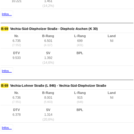
10.221
1.451
(14,2%)
Infos...
B 69
Vechta-Süd-Diepholzer Straße - Diepholz-Aschen (K 30)
Nr.
B-Rang
L-Rang
Land
6.735
6.501
699
NI
(7.552)
(4.117)
(431)
DTV
SV
BPL
9.533
1.392
(14,6%)
Infos...
B 69
Vechta-Lohner Straße (L 846) - Vechta-Süd-Diepholzer Straße
Nr.
B-Rang
L-Rang
Land
6.736
8.001
915
NI
(7.551)
(5.603)
(646)
DTV
SV
BPL
6.378
1.314
(20,6%)
Infos...