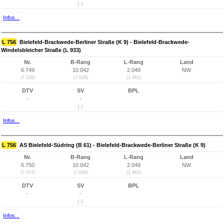
(-)
Infos...
L 756
Bielefeld-Brackwede-Berliner Straße (K 9) - Bielefeld-Brackwede-
Windelsbleicher Straße (L 933)
Nr.
B-Rang
L-Rang
Land
6.749
10.042
2.049
NW
(7.538)
(7.638)
(1.462)
DTV
SV
BPL
-
-
(-)
Infos...
L 756
AS Bielefeld-Südring (B 61) - Bielefeld-Brackwede-Berliner Straße (K 9)
Nr.
B-Rang
L-Rang
Land
6.750
10.042
2.049
NW
(7.537)
(7.638)
(1.462)
DTV
SV
BPL
-
-
(-)
Infos...