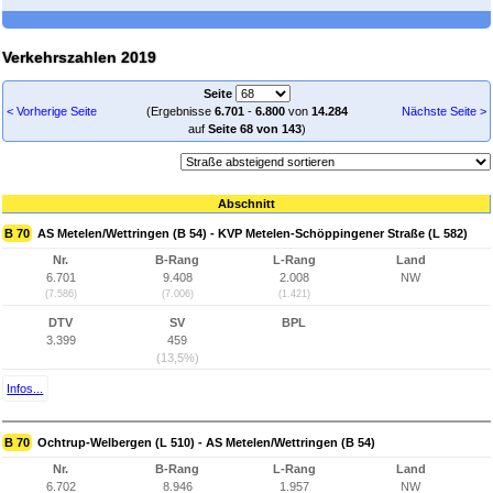
Verkehrszahlen 2019
Seite
< Vorherige Seite
(Ergebnisse
6.701
-
6.800
von
14.284
Nächste Seite >
auf
Seite 68 von 143
)
Abschnitt
B 70
AS Metelen/Wettringen (B 54) - KVP Metelen-Schöppingener Straße (L 582)
Nr.
B-Rang
L-Rang
Land
6.701
9.408
2.008
NW
(7.586)
(7.006)
(1.421)
DTV
SV
BPL
3.399
459
(13,5%)
Infos...
B 70
Ochtrup-Welbergen (L 510) - AS Metelen/Wettringen (B 54)
Nr.
B-Rang
L-Rang
Land
6.702
8.946
1.957
NW