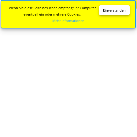
Diese Seite wird nicht mehr aktualisiert.
Zur neuen Seite
Wenn Sie diese Seite besuchen empfängt Ihr Computer
Einverstanden
eventuell ein oder mehrere Cookies.
Mehr Informationen