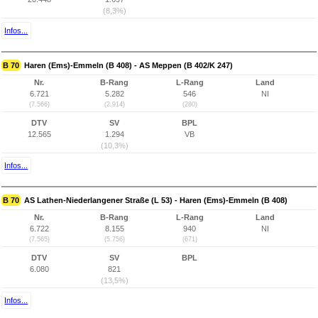
(8,3%)
Infos...
B 70
Haren (Ems)-Emmeln (B 408) - AS Meppen (B 402/K 247)
Nr.
B-Rang
L-Rang
Land
6.721
5.282
546
NI
(7.566)
(2.914)
(280)
DTV
SV
BPL
12.565
1.294
VB
(10,3%)
Infos...
B 70
AS Lathen-Niederlangener Straße (L 53) - Haren (Ems)-Emmeln (B 408)
Nr.
B-Rang
L-Rang
Land
6.722
8.155
940
NI
(7.565)
(5.756)
(671)
DTV
SV
BPL
6.080
821
(13,5%)
Infos...