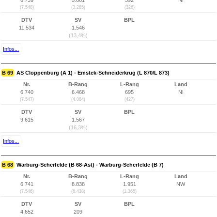
6.739
5.661
592
NI
(7.548)
(3.285)
(326)
DTV
SV
BPL
11.534
1.546
(13,4%)
Infos...
B 69
AS Cloppenburg (A 1) - Emstek-Schneiderkrug (L 870/L 873)
Nr.
B-Rang
L-Rang
Land
6.740
6.468
695
NI
(7.547)
(4.084)
(427)
DTV
SV
BPL
9.615
1.567
(16,3%)
Infos...
B 68
Warburg-Scherfelde (B 68-Ast) - Warburg-Scherfelde (B 7)
Nr.
B-Rang
L-Rang
Land
6.741
8.838
1.951
NW
(7.546)
(6.438)
(1.365)
DTV
SV
BPL
4.652
209