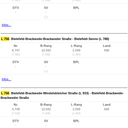
(7.541)
(7.638)
(1.462)
DTV
SV
BPL
-
-
(-)
Infos...
L 756
Bielefeld-Brackwede-Brackweder Straße - Bielefeld-Senne (L 788)
Nr.
B-Rang
L-Rang
Land
6.747
10.042
2.049
NW
(7.540)
(7.638)
(1.462)
DTV
SV
BPL
-
-
(-)
Infos...
L 756
Bielefeld-Brackwede-Windelsbleicher Straße (L 933) - Bielefeld-Brackwede-
Brackweder Straße
Nr.
B-Rang
L-Rang
Land
6.748
10.042
2.049
NW
(7.539)
(7.638)
(1.462)
DTV
SV
BPL
-
-