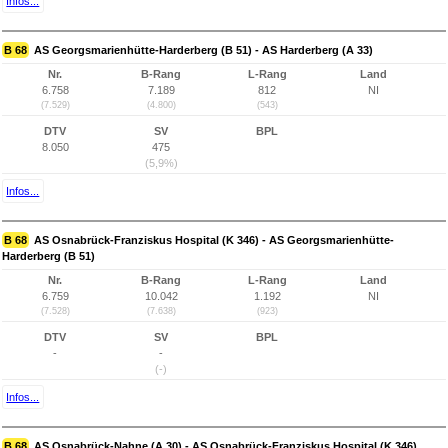
Infos...
B 68
AS Georgsmarienhütte-Harderberg (B 51) - AS Harderberg (A 33)
Nr.
B-Rang
L-Rang
Land
6.758
7.189
812
NI
(7.529)
(4.800)
(543)
DTV
SV
BPL
8.050
475
(5,9%)
Infos...
B 68
AS Osnabrück-Franziskus Hospital (K 346) - AS Georgsmarienhütte-
Harderberg (B 51)
Nr.
B-Rang
L-Rang
Land
6.759
10.042
1.192
NI
(7.528)
(7.638)
(923)
DTV
SV
BPL
-
-
(-)
Infos...
B 68
AS Osnabrück-Nahne (A 30) - AS Osnabrück-Franziskus Hospital (K 346)