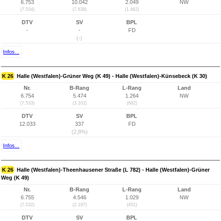
6.753
10.042
2.049
NW
(7.534)
(7.638)
(1.462)
DTV
SV
BPL
-
-
FD
(-)
Infos...
K 26
Halle (Westfalen)-Grüner Weg (K 49) - Halle (Westfalen)-Künsebeck (K 30)
Nr.
B-Rang
L-Rang
Land
6.754
5.474
1.264
NW
(7.533)
(3.102)
(682)
DTV
SV
BPL
12.033
337
FD
(2,8%)
Infos...
K 26
Halle (Westfalen)-Theenhausener Straße (L 782) - Halle (Westfalen)-Grüner
Weg (K 49)
Nr.
B-Rang
L-Rang
Land
6.755
4.546
1.029
NW
(7.532)
(2.197)
(451)
DTV
SV
BPL