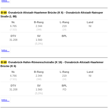
Infos...
B 68
Osnabrück-Altstadt-Haarlemer Brücke (K 6) - Osnabrück-Altstadt-Natruper
Straße (L 88)
Nr.
B-Rang
L-Rang
Land
6.765
2.344
219
NI
(7.522)
(398)
(24)
DTV
SV
BPL
31.208
1.560
(5,0%)
Infos...
B 68
Osnabrück-Hafen-Römereschstraße (K 16) - Osnabrück-Altstadt-Haarlemer
Brücke (K 6)
Nr.
B-Rang
L-Rang
Land
6.766
2.344
219
NI
(7.521)
(398)
(24)
DTV
SV
BPL
31.208
1.560
FD
(5,0%)
Infos...