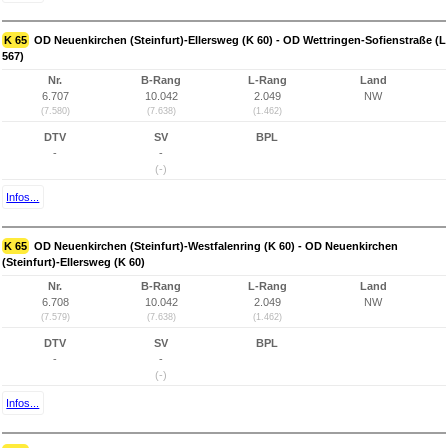
K 65
OD Neuenkirchen (Steinfurt)-Ellersweg (K 60) - OD Wettringen-Sofienstraße (L
567)
Nr.
B-Rang
L-Rang
Land
6.707
10.042
2.049
NW
(7.580)
(7.638)
(1.462)
DTV
SV
BPL
-
-
(-)
Infos...
K 65
OD Neuenkirchen (Steinfurt)-Westfalenring (K 60) - OD Neuenkirchen
(Steinfurt)-Ellersweg (K 60)
Nr.
B-Rang
L-Rang
Land
6.708
10.042
2.049
NW
(7.579)
(7.638)
(1.462)
DTV
SV
BPL
-
-
(-)
Infos...