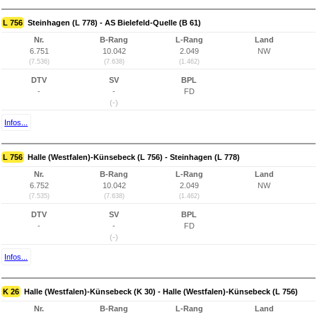
L 756
Steinhagen (L 778) - AS Bielefeld-Quelle (B 61)
Nr.
B-Rang
L-Rang
Land
6.751
10.042
2.049
NW
(7.536)
(7.638)
(1.462)
DTV
SV
BPL
-
-
FD
(-)
Infos...
L 756
Halle (Westfalen)-Künsebeck (L 756) - Steinhagen (L 778)
Nr.
B-Rang
L-Rang
Land
6.752
10.042
2.049
NW
(7.535)
(7.638)
(1.462)
DTV
SV
BPL
-
-
FD
(-)
Infos...
K 26
Halle (Westfalen)-Künsebeck (K 30) - Halle (Westfalen)-Künsebeck (L 756)
Nr.
B-Rang
L-Rang
Land