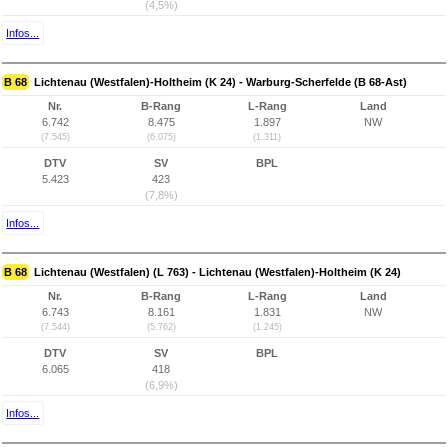
(4,5%)
Infos...
B 68
Lichtenau (Westfalen)-Holtheim (K 24) - Warburg-Scherfelde (B 68-Ast)
Nr.
B-Rang
L-Rang
Land
6.742
8.475
1.897
NW
(7.545)
(6.075)
(1.311)
DTV
SV
BPL
5.423
423
(7,8%)
Infos...
B 68
Lichtenau (Westfalen) (L 763) - Lichtenau (Westfalen)-Holtheim (K 24)
Nr.
B-Rang
L-Rang
Land
6.743
8.161
1.831
NW
(7.544)
(5.762)
(1.245)
DTV
SV
BPL
6.065
418
(6,9%)
Infos...