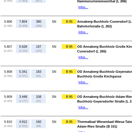
(8.489)
(7.063)
(457)
Hammerunterwiesenthal (L 266)
Infos...
5.806
7.804
380
SN
B 95
Annaberg-Buchholz-Cunersdorf (L 2
(8.488)
(5.409)
(288)
Bahnhofstraße (L 262)
Infos...
5.807
5.628
197
SN
B 95
OD Annaberg-Buchholz-Große Kirc
(8.487)
(3.253)
(105)
Cunersdorf (L 265)
Infos...
5.808
5.341
183
SN
B 95
OD Annaberg-Buchholz-Geyersdorfe
(8.486)
(2.971)
(91)
Buchholz-Große Kirchgasse
Infos...
5.809
3.448
108
SN
B 95
OD Annaberg-Buchholz-Adam-Ries-
(8.485)
(1.177)
(21)
Buchholz-Geyersdorfer Straße (L 2
Infos...
5.810
4.912
160
SN
B 95
Thermalbad Wiesenbad-Wiesa-Talst
(8.484)
(2.552)
(68)
Adam-Ries-Straße (B 101)