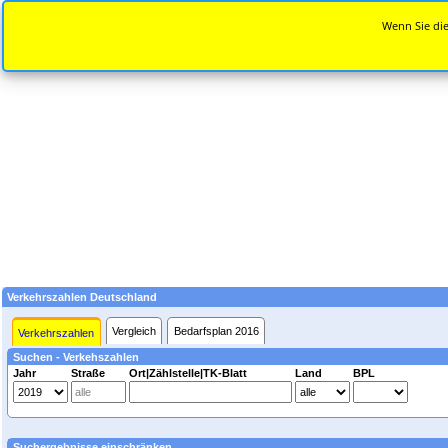
Wenn Sie die
Verkehrszahlen Deutschland
Vergleich
Bedarfsplan 2016
Verkehrszahlen
Suchen - Verkehszahlen
Jahr
Straße
Ort|Zählstelle|TK-Blatt
Land
BPL
Suchergebnisse einschränken