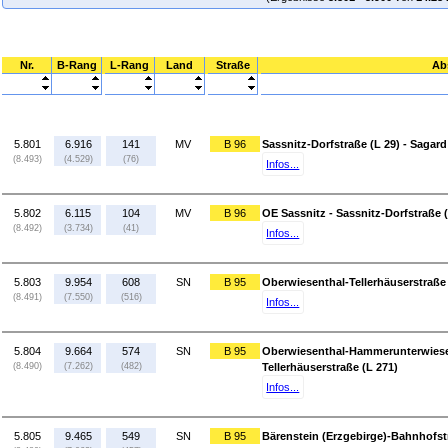
Nr.
B-Rang
L-Rang
Land
Straße
Ab
5.801
6.916
141
MV
B 96
Sassnitz-Dorfstraße (L 29) - Sagard
(8.493)
(4.529)
(76)
Infos...
5.802
6.115
104
MV
B 96
OE Sassnitz - Sassnitz-Dorfstraße (
(8.492)
(3.734)
(41)
Infos...
5.803
9.954
608
SN
B 95
Oberwiesenthal-Tellerhäuserstraße
(8.491)
(7.550)
(516)
Infos...
5.804
9.664
574
SN
B 95
Oberwiesenthal-Hammerunterwiesen
(8.490)
(7.262)
(482)
Tellerhäuserstraße (L 271)
Infos...
5.805
9.465
549
SN
B 95
Bärenstein (Erzgebirge)-Bahnhofstr