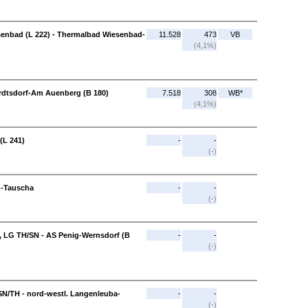
senbad (L 222) - Thermalbad Wiesenbad-
11.528
473
VB
(4,1%)
ardtsdorf-Am Auenberg (B 180)
7.518
308
WB*
(4,1%)
(L 241)
-
-
(-)
g-Tauscha
-
-
(-)
, LG TH/SN - AS Penig-Wernsdorf (B
-
-
(-)
SN/TH - nord-westl. Langenleuba-
-
-
(-)