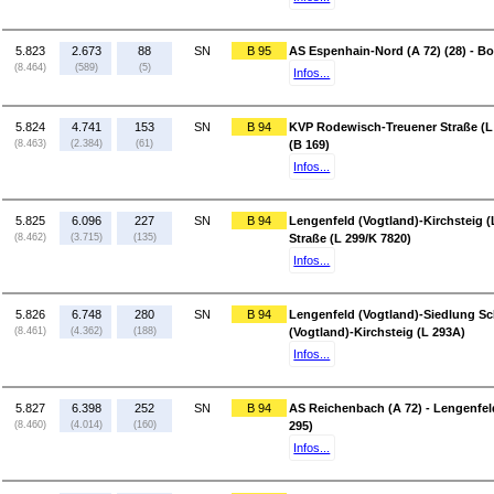
5.823
2.673
88
SN
B 95
AS Espenhain-Nord (A 72) (28) - Bo
(8.464)
(589)
(5)
Infos...
5.824
4.741
153
SN
B 94
KVP Rodewisch-Treuener Straße (L
(8.463)
(2.384)
(61)
(B 169)
Infos...
5.825
6.096
227
SN
B 94
Lengenfeld (Vogtland)-Kirchsteig 
(8.462)
(3.715)
(135)
Straße (L 299/K 7820)
Infos...
5.826
6.748
280
SN
B 94
Lengenfeld (Vogtland)-Siedlung Sc
(8.461)
(4.362)
(188)
(Vogtland)-Kirchsteig (L 293A)
Infos...
5.827
6.398
252
SN
B 94
AS Reichenbach (A 72) - Lengenfel
(8.460)
(4.014)
(160)
295)
Infos...