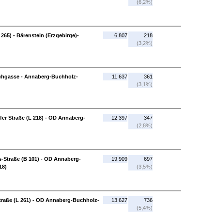
(6,2%)
65) - Bärenstein (Erzgebirge)-
6.807
218
(3,2%)
hgasse - Annaberg-Buchholz-
11.637
361
(3,1%)
r Straße (L 218) - OD Annaberg-
12.397
347
(2,8%)
Straße (B 101) - OD Annaberg-
19.909
697
18)
(3,5%)
raße (L 261) - OD Annaberg-Buchholz-
13.627
736
(5,4%)