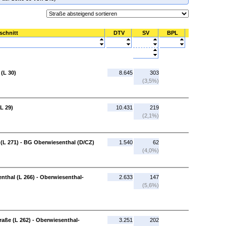
schnitt
DTV
SV
BPL
 (L 30)
8.645
303
(3,5%)
L 29)
10.431
219
(2,1%)
 (L 271) - BG Oberwiesenthal (D/CZ)
1.540
62
(4,0%)
thal (L 266) - Oberwiesenthal-
2.633
147
(5,6%)
aße (L 262) - Oberwiesenthal-
3.251
202