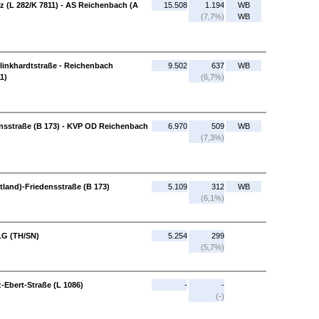
 (L 282/K 7811) - AS Reichenbach (A
15.508
1.194
WB
(7,7%)
WB
linkhardtstraße - Reichenbach
9.502
637
WB
1)
(6,7%)
nsstraße (B 173) - KVP OD Reichenbach
6.970
509
WB
(7,3%)
land)-Friedensstraße (B 173)
5.109
312
WB
(6,1%)
 LG (TH/SN)
5.254
299
(5,7%)
z-Ebert-Straße (L 1086)
-
-
(-)