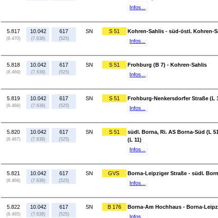
Infos...
5.817
10.042
617
SN
S 51
Kohren-Sahlis - süd-östl. Kohren-S
(8.470)
(7.638)
(525)
Infos...
5.818
10.042
617
SN
S 51
Frohburg (B 7) - Kohren-Sahlis
(8.469)
(7.638)
(525)
Infos...
5.819
10.042
617
SN
S 51
Frohburg-Nenkersdorfer Straße (L 1
(8.468)
(7.638)
(525)
Infos...
5.820
10.042
617
SN
S 51
südl. Borna, Ri. AS Borna-Süd (L 5
(8.467)
(7.638)
(525)
(L 11)
Infos...
5.821
10.042
617
SN
GVS
Borna-Leipziger Straße - südl. Born
(8.466)
(7.638)
(525)
Infos...
5.822
10.042
617
SN
B 176
Borna-Am Hochhaus - Borna-Leipzi
(8.465)
(7.638)
(525)
Infos...