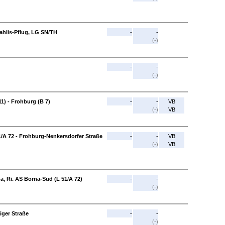
ahlis-Pflug, LG SN/TH
-
-
(-)
-
-
(-)
1) - Frohburg (B 7)
-
-
VB
(-)
VB
1/A 72 - Frohburg-Nenkersdorfer Straße
-
-
VB
(-)
VB
a, Ri. AS Borna-Süd (L 51/A 72)
-
-
(-)
ger Straße
-
-
(-)