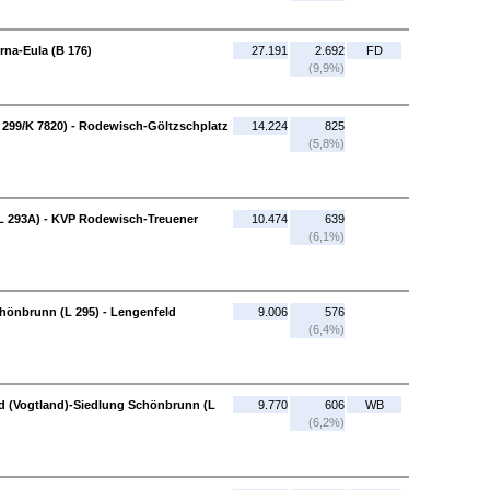
rna-Eula (B 176)
27.191
2.692
FD
(9,9%)
 299/K 7820) - Rodewisch-Göltzschplatz
14.224
825
(5,8%)
(L 293A) - KVP Rodewisch-Treuener
10.474
639
(6,1%)
hönbrunn (L 295) - Lengenfeld
9.006
576
(6,4%)
d (Vogtland)-Siedlung Schönbrunn (L
9.770
606
WB
(6,2%)