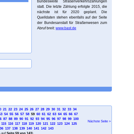
bundesweite Straßenverkehrszählungen
statt. Die letzte Zählung erfolgte 2015, die
nächste ist für 2020 geplant. Die
Quelldaten stehen ebenfalls auf der Seite
der Bundesanstalt für Straßenwesen zum
Abruf breit:
www.bast.de
0
21
22
23
24
25
26
27
28
29
30
31
32
33
34
53
54
55
56
57
58
59
60
61
62
63
64
65
66
67
6
87
88
89
90
91
92
93
94
95
96
97
98
99
100
Nächste Seite >
115
116
117
118
119
120
121
122
123
124
125
36
137
138
139
140
141
142
143
4
auf
Seite 59 von 143
)