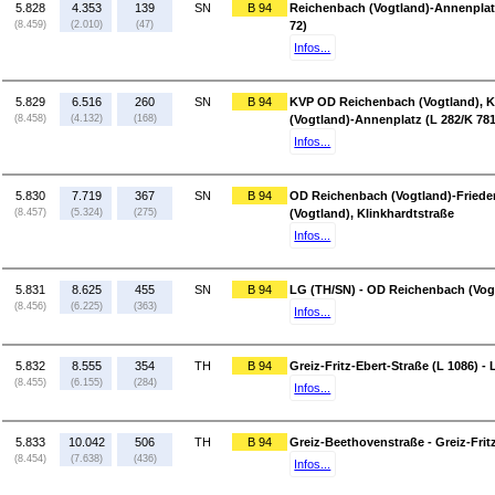
5.828
4.353
139
SN
B 94
Reichenbach (Vogtland)-Annenplatz
(8.459)
(2.010)
(47)
72)
Infos...
5.829
6.516
260
SN
B 94
KVP OD Reichenbach (Vogtland), K
(8.458)
(4.132)
(168)
(Vogtland)-Annenplatz (L 282/K 781
Infos...
5.830
7.719
367
SN
B 94
OD Reichenbach (Vogtland)-Friede
(8.457)
(5.324)
(275)
(Vogtland), Klinkhardtstraße
Infos...
5.831
8.625
455
SN
B 94
LG (TH/SN) - OD Reichenbach (Vogt
(8.456)
(6.225)
(363)
Infos...
5.832
8.555
354
TH
B 94
Greiz-Fritz-Ebert-Straße (L 1086) -
(8.455)
(6.155)
(284)
Infos...
5.833
10.042
506
TH
B 94
Greiz-Beethovenstraße - Greiz-Frit
(8.454)
(7.638)
(436)
Infos...