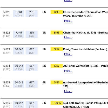
Infos...
5.811
5.664
201
SN
B 95
Ehrenfriedersdorf/Thermalbad Wie
(8.483)
(3.288)
(109)
Wiesa-Talstraße (L 261)
Infos...
5.812
7.447
338
SN
B 95
Chemnitz-Harthau (L 239) - Burkh
(8.475)
(5.058)
(246)
Infos...
5.813
10.042
617
SN
S 57
Penig-Tauscha - Mühlau (Sachsen) 
(8.474)
(7.638)
(525)
Infos...
5.814
10.042
617
SN
S 57
AS Penig-Wernsdorf (B 175) - Peni
(8.473)
(7.638)
(525)
Infos...
5.815
10.042
617
SN
S 51
nord-westl. Langenleuba-Oberhain
(8.472)
(7.638)
(525)
175)
Infos...
5.816
10.042
617
SN
L 3095
süd-östl. Kohren-Sahlis-Pflug, LG 
(8.471)
(7.638)
(525)
Oberhain, LG TH/SN