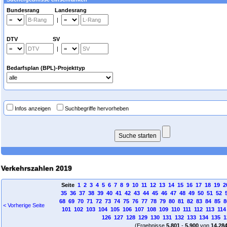
Bundesrang Landesrang
|
DTV SV
|
Bedarfsplan (BPL)-Projekttyp
Infos anzeigen
Suchbegriffe hervorheben
Verkehrszahlen 2019
Seite
1
2
3
4
5
6
7
8
9
10
11
12
13
14
15
16
17
18
19
2
35
36
37
38
39
40
41
42
43
44
45
46
47
48
49
50
51
52
68
69
70
71
72
73
74
75
76
77
78
79
80
81
82
83
84
85
8
< Vorherige Seite
101
102
103
104
105
106
107
108
109
110
111
112
113
114
126
127
128
129
130
131
132
133
134
135
1
(Ergebnisse
5.801
-
5.900
von
14.28