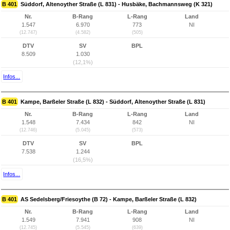
B 401
Süddorf, Altenoyther Straße (L 831) - Husbäke, Bachmannsweg (K 321)
Nr.
B-Rang
L-Rang
Land
1.547
6.970
773
NI
(12.747)
(4.582)
(505)
DTV
SV
BPL
8.509
1.030
(12,1%)
Infos...
B 401
Kampe, Barßeler Straße (L 832) - Süddorf, Altenoyther Straße (L 831)
Nr.
B-Rang
L-Rang
Land
1.548
7.434
842
NI
(12.746)
(5.045)
(573)
DTV
SV
BPL
7.538
1.244
(16,5%)
Infos...
B 401
AS Sedelsberg/Friesoythe (B 72) - Kampe, Barßeler Straße (L 832)
Nr.
B-Rang
L-Rang
Land
1.549
7.941
908
NI
(12.745)
(5.545)
(639)