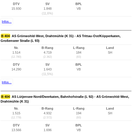
DTV
SV
BPL
15.930
1.848
VB
(11,6%)
Infos...
B 404
AS Grönwohld-West, Drahtmühle (K 31) - AS Trittau-Ost/Köpperkaten,
Großenseer Straße (L 93)
Nr.
B-Rang
L-Rang
Land
1.514
4.719
184
SH
(12.780)
(2.362)
(83)
DTV
SV
BPL
14.290
1.643
VB
(11,5%)
Infos...
B 404
AS Lütjensee-Nord/Dwerkaten, Bahnhofstraße (L 92) - AS Grönwohld-West,
Drahtmühle (K 31)
Nr.
B-Rang
L-Rang
Land
1.515
4.932
194
SH
(12.779)
(2.572)
(93)
DTV
SV
BPL
13.566
1.696
VB