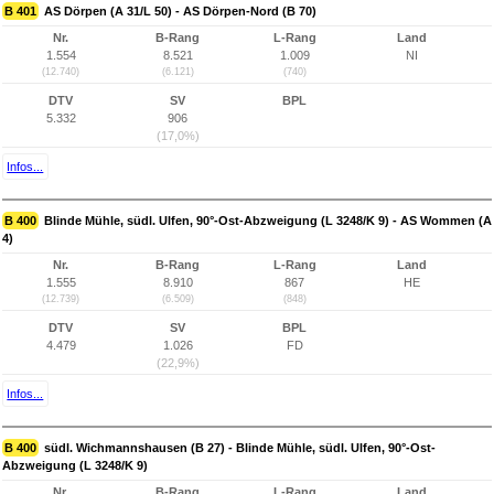
B 401
AS Dörpen (A 31/L 50) - AS Dörpen-Nord (B 70)
Nr.
B-Rang
L-Rang
Land
1.554
8.521
1.009
NI
(12.740)
(6.121)
(740)
DTV
SV
BPL
5.332
906
(17,0%)
Infos...
B 400
Blinde Mühle, südl. Ulfen, 90°-Ost-Abzweigung (L 3248/K 9) - AS Wommen (A
4)
Nr.
B-Rang
L-Rang
Land
1.555
8.910
867
HE
(12.739)
(6.509)
(848)
DTV
SV
BPL
4.479
1.026
FD
(22,9%)
Infos...
B 400
südl. Wichmannshausen (B 27) - Blinde Mühle, südl. Ulfen, 90°-Ost-
Abzweigung (L 3248/K 9)
Nr.
B-Rang
L-Rang
Land