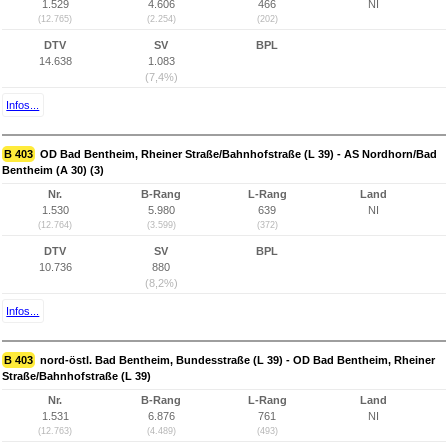
1.529
4.606
466
NI
(12.765)
(2.254)
(202)
DTV
SV
BPL
14.638
1.083
(7,4%)
Infos...
B 403
OD Bad Bentheim, Rheiner Straße/Bahnhofstraße (L 39) - AS Nordhorn/Bad
Bentheim (A 30) (3)
Nr.
B-Rang
L-Rang
Land
1.530
5.980
639
NI
(12.764)
(3.599)
(372)
DTV
SV
BPL
10.736
880
(8,2%)
Infos...
B 403
nord-östl. Bad Bentheim, Bundesstraße (L 39) - OD Bad Bentheim, Rheiner
Straße/Bahnhofstraße (L 39)
Nr.
B-Rang
L-Rang
Land
1.531
6.876
761
NI
(12.763)
(4.489)
(493)