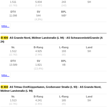
1.511
5.834
243
SH
(12.783)
(3.457)
(142)
DTV
SV
BPL
11.098
544
WB*
(4,9%)
Infos...
B 404
AS Grande-Nord, Möllner Landstraße (L 94) - AS Schwarzenbek/Grande (A
24)
Nr.
B-Rang
L-Rang
Land
1.512
4.925
193
SH
(12.782)
(2.565)
(92)
DTV
SV
BPL
13.589
1.821
VB
(13,4%)
Infos...
B 404
AS Trittau-Ost/Köpperkaten, Großenseer Straße (L 93) - AS Grande-Nord,
Möllner Landstraße (L 94)
Nr.
B-Rang
L-Rang
Land
1.513
4.241
165
SH
(12.781)
(1.903)
(65)