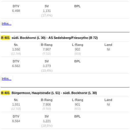
DTV
SV
BPL
6.498
1.131
(17,4%)
Infos...
B 401
südl. Bockhorst (L 30) - AS Sedelsberg/Friesoythe (B 72)
Nr.
B-Rang
L-Rang
Land
1.550
7.907
902
NI
(12.744)
(5.511)
(633)
DTV
SV
BPL
6.562
1.273
(19,4%)
Infos...
B 401
Börgermoor, Hauptstraße (L 51) - südl. Bockhorst (L 30)
Nr.
B-Rang
L-Rang
Land
1.551
7.906
901
NI
(12.743)
(5.510)
(632)
DTV
SV
BPL
6.564
1.221
(18,6%)