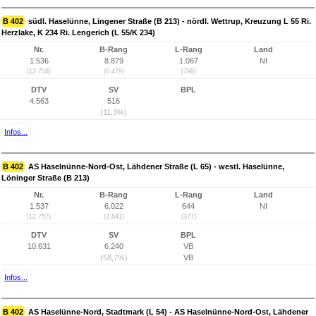
B 402
südl. Haselünne, Lingener Straße (B 213) - nördl. Wettrup, Kreuzung L 55 Ri.
Herzlake, K 234 Ri. Lengerich (L 55/K 234)
Nr.
B-Rang
L-Rang
Land
1.536
8.879
1.067
NI
(12.758)
(6.479)
(798)
DTV
SV
BPL
4.563
516
(11,3%)
Infos...
B 402
AS Haselnünne-Nord-Ost, Lähdener Straße (L 65) - westl. Haselünne,
Löninger Straße (B 213)
Nr.
B-Rang
L-Rang
Land
1.537
6.022
644
NI
(12.757)
(3.641)
(377)
DTV
SV
BPL
10.631
6.240
VB
(58,7%)
VB
Infos...
B 402
AS Haselünne-Nord, Stadtmark (L 54) - AS Haselnünne-Nord-Ost, Lähdener