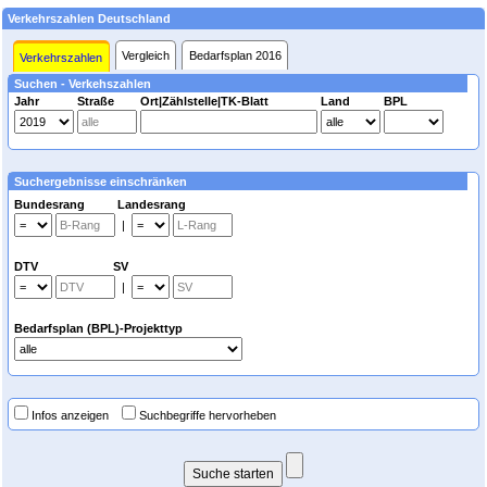
Verkehrszahlen Deutschland
Vergleich
Bedarfsplan 2016
Verkehrszahlen
Suchen - Verkehszahlen
Jahr
Straße
Ort|Zählstelle|TK-Blatt
Land
BPL
Suchergebnisse einschränken
Bundesrang Landesrang
|
DTV SV
|
Bedarfsplan (BPL)-Projekttyp
Infos anzeigen
Suchbegriffe hervorheben