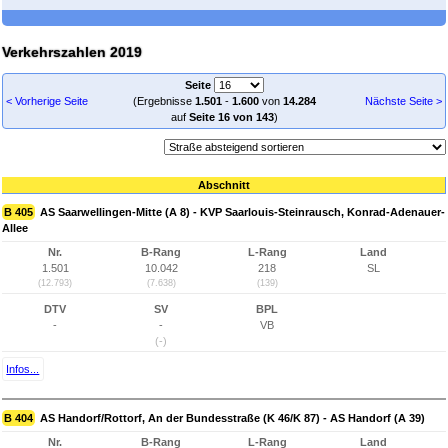
Verkehrszahlen 2019
Seite
< Vorherige Seite
(Ergebnisse
1.501
-
1.600
von
14.284
Nächste Seite >
auf
Seite 16 von 143
)
Abschnitt
B 405
AS Saarwellingen-Mitte (A 8) - KVP Saarlouis-Steinrausch, Konrad-Adenauer-
Allee
Nr.
B-Rang
L-Rang
Land
1.501
10.042
218
SL
(12.793)
(7.638)
(139)
DTV
SV
BPL
-
-
VB
(-)
Infos...
B 404
AS Handorf/Rottorf, An der Bundesstraße (K 46/K 87) - AS Handorf (A 39)
Nr.
B-Rang
L-Rang
Land