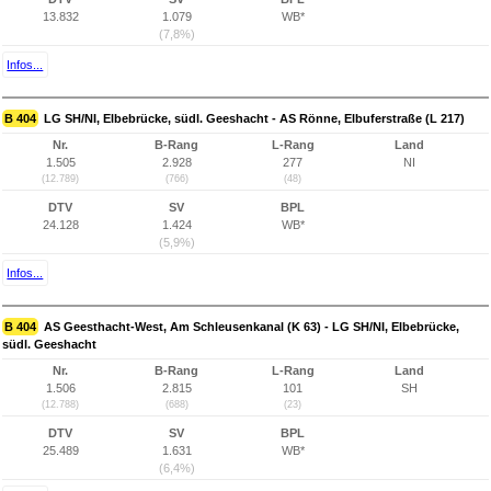
13.832
1.079
WB*
(7,8%)
Infos...
B 404
LG SH/NI, Elbebrücke, südl. Geeshacht - AS Rönne, Elbuferstraße (L 217)
Nr.
B-Rang
L-Rang
Land
1.505
2.928
277
NI
(12.789)
(766)
(48)
DTV
SV
BPL
24.128
1.424
WB*
(5,9%)
Infos...
B 404
AS Geesthacht-West, Am Schleusenkanal (K 63) - LG SH/NI, Elbebrücke,
südl. Geeshacht
Nr.
B-Rang
L-Rang
Land
1.506
2.815
101
SH
(12.788)
(688)
(23)
DTV
SV
BPL
25.489
1.631
WB*
(6,4%)