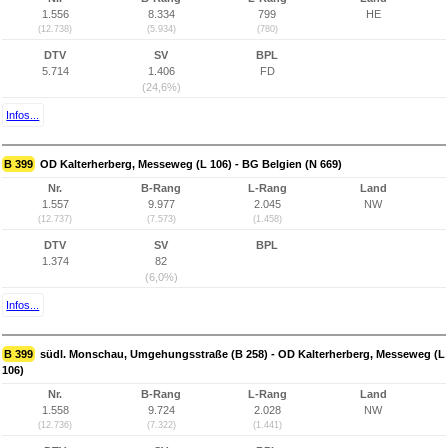
1.556
8.334
799
HE
(12.738)
(5.934)
(780)
DTV
SV
BPL
5.714
1.406
FD
(24,6%)
Infos...
B 399
OD Kalterherberg, Messeweg (L 106) - BG Belgien (N 669)
Nr.
B-Rang
L-Rang
Land
1.557
9.977
2.045
NW
(12.737)
(7.573)
(1.458)
DTV
SV
BPL
1.374
82
(6,0%)
Infos...
B 399
südl. Monschau, Umgehungsstraße (B 258) - OD Kalterherberg, Messeweg (L
106)
Nr.
B-Rang
L-Rang
Land
1.558
9.724
2.028
NW
(12.736)
(7.322)
(1.441)