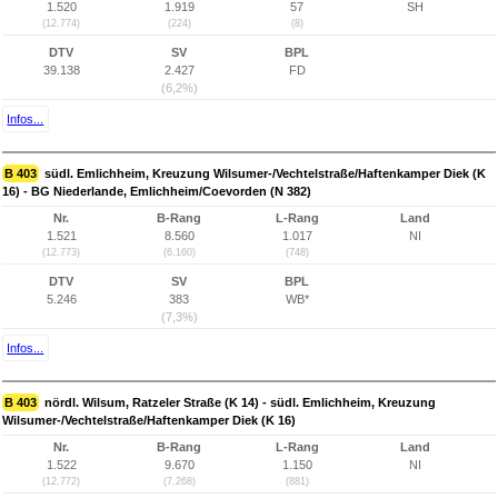
1.520
1.919
57
SH
(12.774)
(224)
(8)
DTV
SV
BPL
39.138
2.427
FD
(6,2%)
Infos...
B 403
südl. Emlichheim, Kreuzung Wilsumer-/Vechtelstraße/Haftenkamper Diek (K
16) - BG Niederlande, Emlichheim/Coevorden (N 382)
Nr.
B-Rang
L-Rang
Land
1.521
8.560
1.017
NI
(12.773)
(6.160)
(748)
DTV
SV
BPL
5.246
383
WB*
(7,3%)
Infos...
B 403
nördl. Wilsum, Ratzeler Straße (K 14) - südl. Emlichheim, Kreuzung
Wilsumer-/Vechtelstraße/Haftenkamper Diek (K 16)
Nr.
B-Rang
L-Rang
Land
1.522
9.670
1.150
NI
(12.772)
(7.268)
(881)