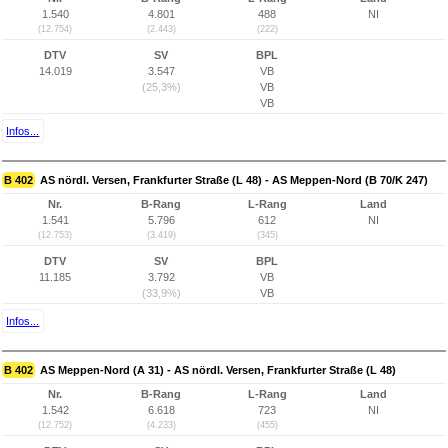
1.540
4.801
488
NI
(12.754)
(2.443)
(222)
DTV
SV
BPL
14.019
3.547
VB
(25,3%)
VB
VB
Infos...
B 402
AS nördl. Versen, Frankfurter Straße (L 48) - AS Meppen-Nord (B 70/K 247)
Nr.
B-Rang
L-Rang
Land
1.541
5.796
612
NI
(12.753)
(3.419)
(345)
DTV
SV
BPL
11.185
3.792
VB
(33,9%)
VB
Infos...
B 402
AS Meppen-Nord (A 31) - AS nördl. Versen, Frankfurter Straße (L 48)
Nr.
B-Rang
L-Rang
Land
1.542
6.618
723
NI
(12.752)
(4.233)
(455)