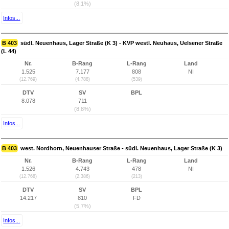
(8,1%)
Infos...
B 403
südl. Neuenhaus, Lager Straße (K 3) - KVP westl. Neuhaus, Uelsener Straße
(L 44)
Nr.
B-Rang
L-Rang
Land
1.525
7.177
808
NI
(12.769)
(4.788)
(539)
DTV
SV
BPL
8.078
711
(8,8%)
Infos...
B 403
west. Nordhorn, Neuenhauser Straße - südl. Neuenhaus, Lager Straße (K 3)
Nr.
B-Rang
L-Rang
Land
1.526
4.743
478
NI
(12.768)
(2.386)
(213)
DTV
SV
BPL
14.217
810
FD
(5,7%)
Infos...