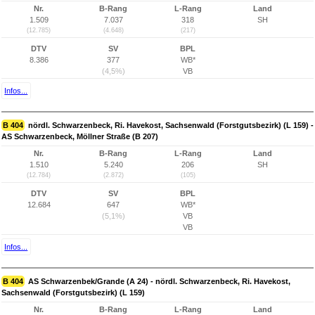
Nr.
B-Rang
L-Rang
Land
1.509
7.037
318
SH
(12.785)
(4.648)
(217)
DTV
SV
BPL
8.386
377
WB*
(4,5%)
VB
Infos...
B 404
nördl. Schwarzenbeck, Ri. Havekost, Sachsenwald (Forstgutsbezirk) (L 159) -
AS Schwarzenbeck, Möllner Straße (B 207)
Nr.
B-Rang
L-Rang
Land
1.510
5.240
206
SH
(12.784)
(2.872)
(105)
DTV
SV
BPL
12.684
647
WB*
(5,1%)
VB
VB
Infos...
B 404
AS Schwarzenbek/Grande (A 24) - nördl. Schwarzenbeck, Ri. Havekost,
Sachsenwald (Forstgutsbezirk) (L 159)
Nr.
B-Rang
L-Rang
Land