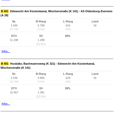
B 401
Edewecht-Am Küstenkanal, Wischenstraße (K 141) - AS Oldenburg-Eversten
(A 28)
Nr.
B-Rang
L-Rang
Land
1.545
5.788
610
NI
(12.749)
(3.411)
(343)
DTV
SV
BPL
11.198
1.288
(11,5%)
Infos...
B 401
Husbäke, Bachmannsweg (K 321) - Edewecht-Am Küstenkanal,
Wischenstraße (K 141)
Nr.
B-Rang
L-Rang
Land
1.546
5.885
629
NI
(12.748)
(3.507)
(362)
DTV
SV
BPL
10.957
1.381
(12,6%)
Infos...