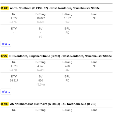
B 403
nördl. Nordhorn (B 213/L 67) - west. Nordhorn, Neuenhauser Straße
Nr.
B-Rang
L-Rang
Land
1.527
10.042
1.192
NI
(12.767)
(7.638)
(923)
DTV
SV
BPL
-
-
FD
(-)
Infos...
GVS
OD Nordhorn, Lingener Straße (B 213) - west. Nordhorn, Neuenhauser Straße
Nr.
B-Rang
L-Rang
Land
1.528
4.743
478
NI
(12.766)
(2.386)
(213)
DTV
SV
BPL
14.217
810
FD
(5,7%)
Infos...
B 403
AS Nordhorn/Bad Bentheim (A 30) (3) - AS Nordhorn-Süd (B 213)
Nr.
B-Rang
L-Rang
Land