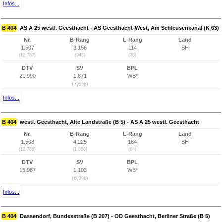
Infos...
B 404
AS A 25 westl. Geesthacht - AS Geesthacht-West, Am Schleusenkanal (K 63)
Nr.
B-Rang
L-Rang
Land
1.507
3.156
114
SH
(12.787)
(943)
(30)
DTV
SV
BPL
21.990
1.671
WB*
(7,6%)
Infos...
B 404
westl. Geesthacht, Alte Landstraße (B 5) - AS A 25 westl. Geesthacht
Nr.
B-Rang
L-Rang
Land
1.508
4.225
164
SH
(12.786)
(1.888)
(64)
DTV
SV
BPL
15.987
1.103
WB*
(6,9%)
Infos...
B 404
Dassendorf, Bundesstraße (B 207) - OD Geesthacht, Berliner Straße (B 5)