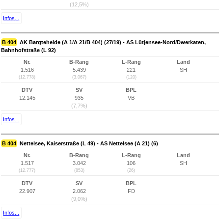
(12,5%)
Infos...
B 404
AK Bargteheide (A 1/A 21/B 404) (27/19) - AS Lütjensee-Nord/Dwerkaten,
Bahnhofstraße (L 92)
Nr.
B-Rang
L-Rang
Land
1.516
5.439
221
SH
(12.778)
(3.067)
(120)
DTV
SV
BPL
12.145
935
VB
(7,7%)
Infos...
B 404
Nettelsee, Kaiserstraße (L 49) - AS Nettelsee (A 21) (6)
Nr.
B-Rang
L-Rang
Land
1.517
3.042
106
SH
(12.777)
(853)
(26)
DTV
SV
BPL
22.907
2.062
FD
(9,0%)
Infos...