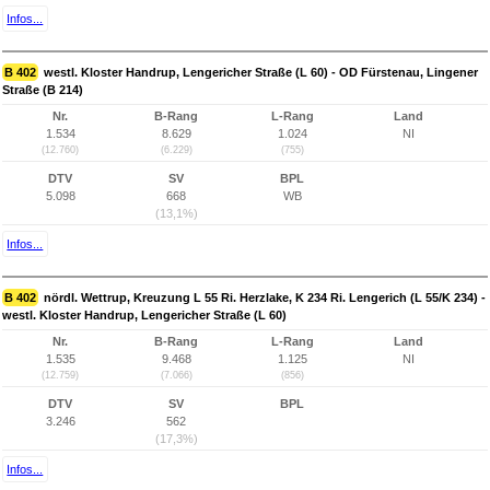
Infos...
B 402
westl. Kloster Handrup, Lengericher Straße (L 60) - OD Fürstenau, Lingener
Straße (B 214)
Nr.
B-Rang
L-Rang
Land
1.534
8.629
1.024
NI
(12.760)
(6.229)
(755)
DTV
SV
BPL
5.098
668
WB
(13,1%)
Infos...
B 402
nördl. Wettrup, Kreuzung L 55 Ri. Herzlake, K 234 Ri. Lengerich (L 55/K 234) -
westl. Kloster Handrup, Lengericher Straße (L 60)
Nr.
B-Rang
L-Rang
Land
1.535
9.468
1.125
NI
(12.759)
(7.066)
(856)
DTV
SV
BPL
3.246
562
(17,3%)
Infos...