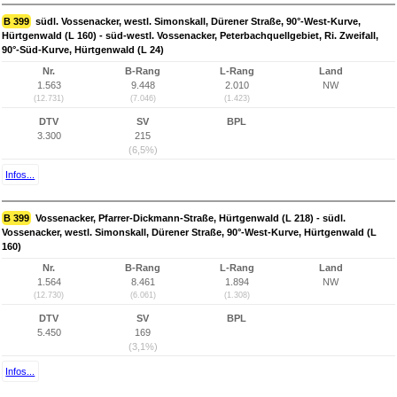
B 399
südl. Vossenacker, westl. Simonskall, Dürener Straße, 90°-West-Kurve,
Hürtgenwald (L 160) - süd-westl. Vossenacker, Peterbachquellgebiet, Ri. Zweifall,
90°-Süd-Kurve, Hürtgenwald (L 24)
Nr.
B-Rang
L-Rang
Land
1.563
9.448
2.010
NW
(12.731)
(7.046)
(1.423)
DTV
SV
BPL
3.300
215
(6,5%)
Infos...
B 399
Vossenacker, Pfarrer-Dickmann-Straße, Hürtgenwald (L 218) - südl.
Vossenacker, westl. Simonskall, Dürener Straße, 90°-West-Kurve, Hürtgenwald (L
160)
Nr.
B-Rang
L-Rang
Land
1.564
8.461
1.894
NW
(12.730)
(6.061)
(1.308)
DTV
SV
BPL
5.450
169
(3,1%)
Infos...