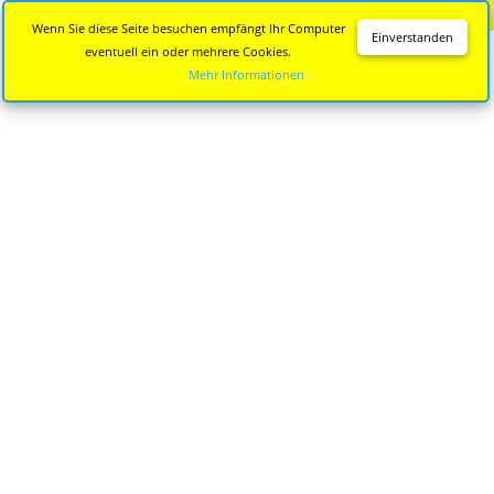
Diese Seite wird nicht mehr aktualisiert.
Zur neuen Seite
Wenn Sie diese Seite besuchen empfängt Ihr Computer
Einverstanden
eventuell ein oder mehrere Cookies.
Mehr Informationen