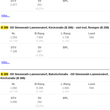
DTV
SV
BPL
2.477
201
(8,1%)
Infos...
B 399
OD Simmerath-Lammersdorf, Kirchstraße (B 266) - süd-östl. Roetgen (B 258)
Nr.
B-Rang
L-Rang
Land
1.559
7.604
1.736
NW
(12.735)
(5.209)
(1.151)
DTV
SV
BPL
7.198
317
(4,4%)
Infos...
B 399
OD Simmerath-Lammersdorf, Bahnhofstraße - OD Simmerath-Lammersdorf,
Kirchstraße (B 266)
Nr.
B-Rang
L-Rang
Land
1.560
8.198
1.840
NW
(12.734)
(5.799)
(1.254)
DTV
SV
BPL
5.996
192
(3,2%)