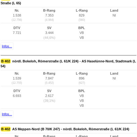
Straße (L 65)
Nr.
B-Rang
L-Rang
Land
1.538
7.353
829
NI
(12.756)
(4.964)
(560)
DTV
SV
BPL
7.721
3.444
VB
(44,6%)
VB
Infos...
B 402
nördl. Bokeloh, Römerstraße (L 61/K 224) - AS Haselünne-Nord, Stadtmark (L
54)
Nr.
B-Rang
L-Rang
Land
1.539
7.847
896
NI
(12.755)
(5.452)
(627)
DTV
SV
BPL
6.693
2.617
VB
(39,1%)
VB
VB
Infos...
B 402
AS Meppen-Nord (B 70/K 247) - nördl. Bokeloh, Römerstraße (L 61/K 224)
Nr.
B-Rang
L-Rang
Land