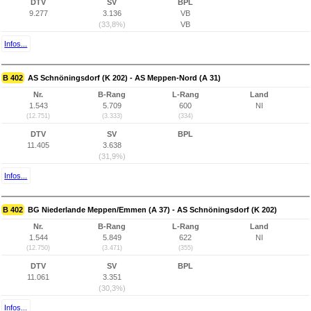
DTV
SV
BPL
9.277
3.136
VB
(33,8%)
VB
Infos...
B 402
AS Schnöningsdorf (K 202) - AS Meppen-Nord (A 31)
Nr.
B-Rang
L-Rang
Land
1.543
5.709
600
NI
(12.751)
(3.333)
(334)
DTV
SV
BPL
11.405
3.638
(31,9%)
Infos...
B 402
BG Niederlande Meppen/Emmen (A 37) - AS Schnöningsdorf (K 202)
Nr.
B-Rang
L-Rang
Land
1.544
5.849
622
NI
(12.750)
(3.471)
(355)
DTV
SV
BPL
11.061
3.351
(30,3%)
Infos...