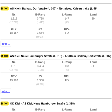
B 404
AS Klein Barkau, Dorfstraße (L 307) - Nettelsee, Kaiserstraße (L 49)
Nr.
B-Rang
L-Rang
Land
1.518
3.738
147
SH
(12.776)
(1.445)
(48)
DTV
SV
BPL
18.157
1.634
FD
(9,0%)
Infos...
B 404
AS Kiel, Neue Hamburger Straße (L 318) - AS Klein Barkau, Dorfstraße (L 307)
Nr.
B-Rang
L-Rang
Land
1.519
3.434
133
SH
(12.775)
(1.165)
(39)
DTV
SV
BPL
19.997
1.300
FD
(6,5%)
Infos...
B 404
OD Kiel - AS Kiel, Neue Hamburger Straße (L 318)
Nr.
B-Rang
L-Rang
Land