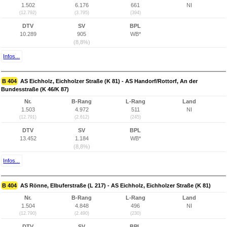
1.502
6.176
661
NI
(12.792)
(3.795)
(394)
DTV
SV
BPL
10.289
905
WB*
(8,8%)
Infos...
B 404
AS Eichholz, Eichholzer Straße (K 81) - AS Handorf/Rottorf, An der
Bundesstraße (K 46/K 87)
Nr.
B-Rang
L-Rang
Land
1.503
4.972
511
NI
(12.791)
(2.612)
(245)
DTV
SV
BPL
13.452
1.184
WB*
(8,8%)
Infos...
B 404
AS Rönne, Elbuferstraße (L 217) - AS Eichholz, Eichholzer Straße (K 81)
Nr.
B-Rang
L-Rang
Land
1.504
4.848
496
NI
(12.790)
(2.490)
(230)
DTV
SV
BPL