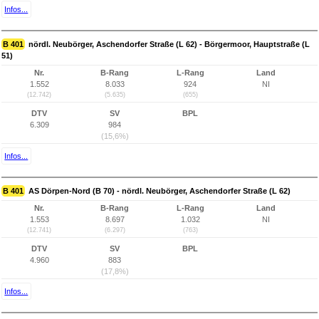
Infos...
B 401
nördl. Neubörger, Aschendorfer Straße (L 62) - Börgermoor, Hauptstraße (L
51)
Nr.
B-Rang
L-Rang
Land
1.552
8.033
924
NI
(12.742)
(5.635)
(655)
DTV
SV
BPL
6.309
984
(15,6%)
Infos...
B 401
AS Dörpen-Nord (B 70) - nördl. Neubörger, Aschendorfer Straße (L 62)
Nr.
B-Rang
L-Rang
Land
1.553
8.697
1.032
NI
(12.741)
(6.297)
(763)
DTV
SV
BPL
4.960
883
(17,8%)
Infos...