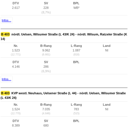
DTV
SV
BPL
2.617
228
WB*
(8,7%)
Infos...
B 403
nördl. Uelsen, Wilsumer Straße (L 43/K 24) - nördl. Wilsum, Ratzeler Straße (K
14)
Nr.
B-Rang
L-Rang
Land
1.523
9.062
1.087
NI
(12.771)
(6.661)
(818)
DTV
SV
BPL
4.146
286
(6,9%)
Infos...
B 403
KVP westl. Neuhaus, Uelsener Straße (L 44) - nördl. Uelsen, Wilsumer Straße
(L 43/K 24)
Nr.
B-Rang
L-Rang
Land
1.524
7.035
783
NI
(12.770)
(4.646)
(515)
DTV
SV
BPL
8.389
680