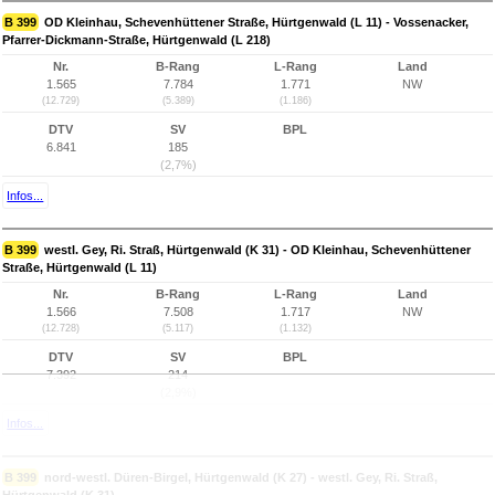
B 399
OD Kleinhau, Schevenhüttener Straße, Hürtgenwald (L 11) - Vossenacker,
Pfarrer-Dickmann-Straße, Hürtgenwald (L 218)
Nr.
B-Rang
L-Rang
Land
1.565
7.784
1.771
NW
(12.729)
(5.389)
(1.186)
DTV
SV
BPL
6.841
185
(2,7%)
Infos...
B 399
westl. Gey, Ri. Straß, Hürtgenwald (K 31) - OD Kleinhau, Schevenhüttener
Straße, Hürtgenwald (L 11)
Nr.
B-Rang
L-Rang
Land
1.566
7.508
1.717
NW
(12.728)
(5.117)
(1.132)
DTV
SV
BPL
7.392
214
(2,9%)
Infos...
B 399
nord-westl. Düren-Birgel, Hürtgenwald (K 27) - westl. Gey, Ri. Straß,