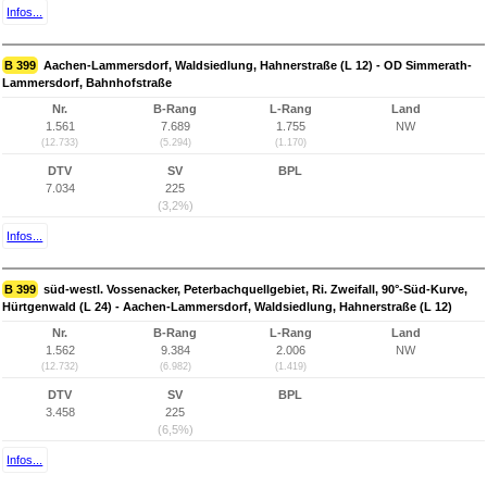
Infos...
B 399
Aachen-Lammersdorf, Waldsiedlung, Hahnerstraße (L 12) - OD Simmerath-
Lammersdorf, Bahnhofstraße
Nr.
B-Rang
L-Rang
Land
1.561
7.689
1.755
NW
(12.733)
(5.294)
(1.170)
DTV
SV
BPL
7.034
225
(3,2%)
Infos...
B 399
süd-westl. Vossenacker, Peterbachquellgebiet, Ri. Zweifall, 90°-Süd-Kurve,
Hürtgenwald (L 24) - Aachen-Lammersdorf, Waldsiedlung, Hahnerstraße (L 12)
Nr.
B-Rang
L-Rang
Land
1.562
9.384
2.006
NW
(12.732)
(6.982)
(1.419)
DTV
SV
BPL
3.458
225
(6,5%)
Infos...