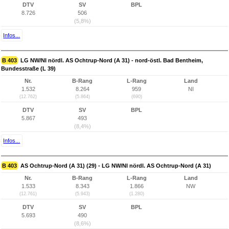
DTV
SV
BPL
8.726
506
(5,8%)
Infos...
B 403
LG NW/NI nördl. AS Ochtrup-Nord (A 31) - nord-östl. Bad Bentheim,
Bundesstraße (L 39)
Nr.
B-Rang
L-Rang
Land
1.532
8.264
959
NI
(12.762)
(5.864)
(690)
DTV
SV
BPL
5.867
493
(8,4%)
Infos...
B 403
AS Ochtrup-Nord (A 31) (29) - LG NW/NI nördl. AS Ochtrup-Nord (A 31)
Nr.
B-Rang
L-Rang
Land
1.533
8.343
1.866
NW
(12.761)
(5.943)
(1.280)
DTV
SV
BPL
5.693
490
(8,6%)