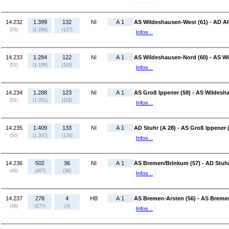
14.232
1.399
132
NI
A 1
AS Wildeshausen-West (61) - AD Ah
(53)
(1.299)
(127)
Infos...
14.233
1.284
122
NI
A 1
AS Wildeshausen-Nord (60) - AS W
(52)
(1.198)
(118)
Infos...
14.234
1.288
123
NI
A 1
AS Groß Ippener (59) - AS Wildesh
(51)
(1.201)
(119)
Infos...
14.235
1.409
133
NI
A 1
AD Stuhr (A 28) - AS Groß Ippener 
(50)
(1.307)
(128)
Infos...
14.236
502
36
NI
A 1
AS Bremen/Brinkum (57) - AD Stuhr
(49)
(487)
(36)
Infos...
14.237
278
4
HB
A 1
AS Bremen-Arsten (56) - AS Breme
(48)
(277)
(3)
Infos...