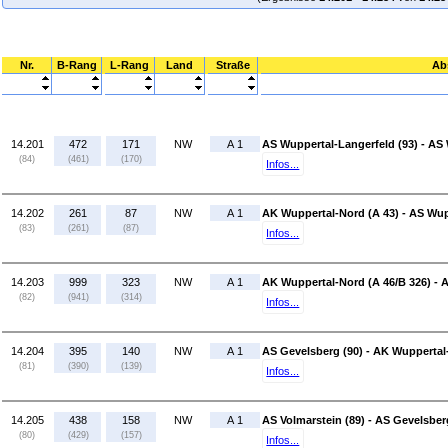
Nr.
B-Rang
L-Rang
Land
Straße
Ab
14.201
472
171
NW
A 1
AS Wuppertal-Langerfeld (93) - AS
(84)
(461)
(170)
Infos...
14.202
261
87
NW
A 1
AK Wuppertal-Nord (A 43) - AS Wup
(83)
(261)
(87)
Infos...
14.203
999
323
NW
A 1
AK Wuppertal-Nord (A 46/B 326) - 
(82)
(941)
(314)
Infos...
14.204
395
140
NW
A 1
AS Gevelsberg (90) - AK Wuppertal-
(81)
(390)
(139)
Infos...
14.205
438
158
NW
A 1
AS Volmarstein (89) - AS Gevelsber
(80)
(429)
(157)
Infos...