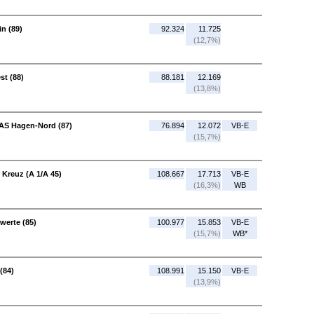
n (89)
92.324
11.725
(12,7%)
st (88)
88.181
12.169
(13,8%)
 AS Hagen-Nord (87)
76.894
12.072
VB-E
(15,7%)
 Kreuz (A 1/A 45)
108.667
17.713
VB-E
(16,3%)
WB
werte (85)
100.977
15.853
VB-E
(15,7%)
WB*
(84)
108.991
15.150
VB-E
(13,9%)