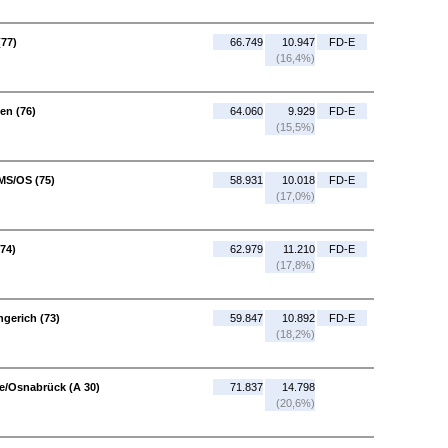
(77)
66.749
10.947
FD-E
(16,4%)
en (76)
64.060
9.929
FD-E
(15,5%)
MS/OS (75)
58.931
10.018
FD-E
(17,0%)
74)
62.979
11.210
FD-E
(17,8%)
gerich (73)
59.847
10.892
FD-E
(18,2%)
e/Osnabrück (A 30)
71.837
14.798
(20,6%)