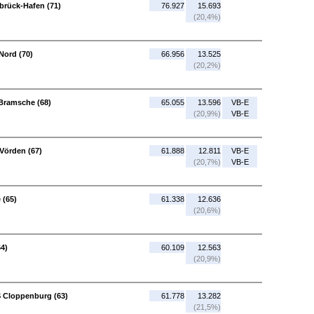
brück-Hafen (71)
76.927
15.693
(20,4%)
Nord (70)
66.956
13.525
(20,2%)
Bramsche (68)
65.055
13.596
VB-E
(20,9%)
VB-E
Vörden (67)
61.888
12.811
VB-E
(20,7%)
VB-E
 (65)
61.338
12.636
(20,6%)
64)
60.109
12.563
(20,9%)
S Cloppenburg (63)
61.778
13.282
(21,5%)