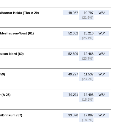
lhorner Heide (Tkn A 29)
49.987
10.797
WB*
(21,6%)
ildeshausen-West (61)
52.652
13.216
WB*
(25,1%)
ausen-Nord (60)
52.609
12.468
WB*
(23,7%)
(59)
49.727
11.537
WB*
(23,2%)
 (A 28)
79.211
14.496
WB*
(18,3%)
n/Brinkum (57)
93.370
17.087
WB*
(18,3%)