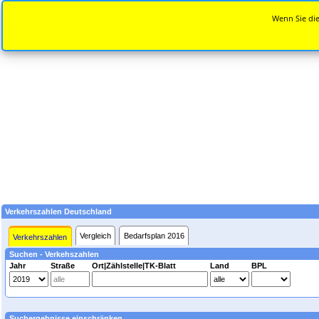
Wenn Sie die
Verkehrszahlen Deutschland
Vergleich
Bedarfsplan 2016
Verkehrszahlen
Suchen - Verkehszahlen
Jahr
Straße
Ort|Zählstelle|TK-Blatt
Land
BPL
Suchergebnisse einschränken