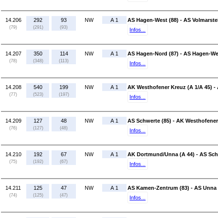
14.206
292
93
NW
A 1
AS Hagen-West (88) - AS Volmarstei
(79)
(291)
(93)
Infos...
14.207
350
114
NW
A 1
AS Hagen-Nord (87) - AS Hagen-We
(78)
(348)
(113)
Infos...
14.208
540
199
NW
A 1
AK Westhofener Kreuz (A 1/A 45) -
(77)
(523)
(197)
Infos...
14.209
127
48
NW
A 1
AS Schwerte (85) - AK Westhofener
(76)
(127)
(48)
Infos...
14.210
192
67
NW
A 1
AK Dortmund/Unna (A 44) - AS Sch
(75)
(192)
(67)
Infos...
14.211
125
47
NW
A 1
AS Kamen-Zentrum (83) - AS Unna 
(74)
(125)
(47)
Infos...