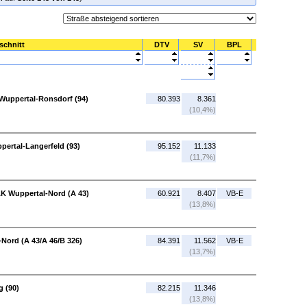
schnitt
DTV
SV
BPL
 Wuppertal-Ronsdorf (94)
80.393
8.361
(10,4%)
pertal-Langerfeld (93)
95.152
11.133
(11,7%)
AK Wuppertal-Nord (A 43)
60.921
8.407
VB-E
(13,8%)
Nord (A 43/A 46/B 326)
84.391
11.562
VB-E
(13,7%)
g (90)
82.215
11.346
(13,8%)