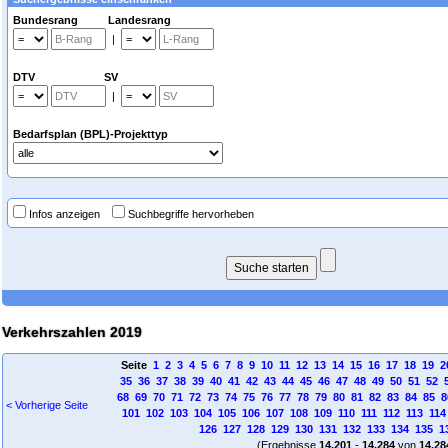
Bundesrang Landesrang
|
DTV SV
|
Bedarfsplan (BPL)-Projekttyp
Infos anzeigen
Suchbegriffe hervorheben
Verkehrszahlen 2019
Seite
1
2
3
4
5
6
7
8
9
10
11
12
13
14
15
16
17
18
19
2
35
36
37
38
39
40
41
42
43
44
45
46
47
48
49
50
51
52
68
69
70
71
72
73
74
75
76
77
78
79
80
81
82
83
84
85
8
< Vorherige Seite
101
102
103
104
105
106
107
108
109
110
111
112
113
114
126
127
128
129
130
131
132
133
134
135
1
(Ergebnisse
14.201
-
14.284
von
14.28