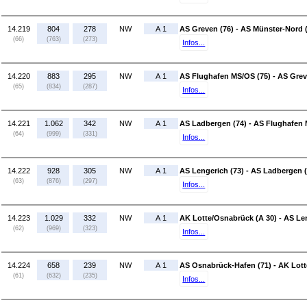
14.219
804
278
NW
A 1
AS Greven (76) - AS Münster-Nord 
(66)
(763)
(273)
Infos...
14.220
883
295
NW
A 1
AS Flughafen MS/OS (75) - AS Grev
(65)
(834)
(287)
Infos...
14.221
1.062
342
NW
A 1
AS Ladbergen (74) - AS Flughafen 
(64)
(999)
(331)
Infos...
14.222
928
305
NW
A 1
AS Lengerich (73) - AS Ladbergen (
(63)
(876)
(297)
Infos...
14.223
1.029
332
NW
A 1
AK Lotte/Osnabrück (A 30) - AS Len
(62)
(969)
(323)
Infos...
14.224
658
239
NW
A 1
AS Osnabrück-Hafen (71) - AK Lott
(61)
(632)
(235)
Infos...