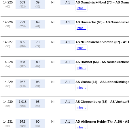
14.225
539
39
NI
A 1
AS Osnabrück-Nord (70) - AS Osna
(60)
(522)
(39)
Infos...
14.226
799
69
NI
A 1
AS Bramsche (68) - AS Osnabrück-
(59)
(758)
(67)
Infos...
14.227
855
79
NI
A 1
AS Neuenkirchen/Vörden (67) - AS 
(58)
(810)
(77)
Infos...
14.228
968
89
NI
A 1
AS Holdorf (66) - AS Neuenkirchen/
(57)
(912)
(87)
Infos...
14.229
987
93
NI
A 1
AS Vechta (64) - AS Lohne/Dinklage
(56)
(930)
(91)
Infos...
14.230
1.018
95
NI
A 1
AS Cloppenburg (63) - AS Vechta (
(55)
(958)
(93)
Infos...
14.231
972
90
NI
A 1
AD Ahlhorner Heide (Tkn A 29) - A
(54)
(916)
(88)
Infos...