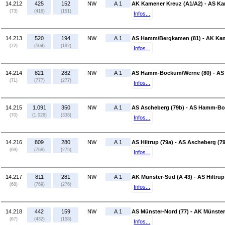
14.212
425
152
NW
A 1
AK Kamener Kreuz (A1/A2) - AS Ka
(73)
(416)
(151)
Infos...
14.213
520
194
NW
A 1
AS Hamm/Bergkamen (81) - AK Kam
(72)
(504)
(192)
Infos...
14.214
821
282
NW
A 1
AS Hamm-Bockum/Werne (80) - AS
(71)
(777)
(277)
Infos...
14.215
1.091
350
NW
A 1
AS Ascheberg (79b) - AS Hamm-Bo
(70)
(1.026)
(338)
Infos...
14.216
809
280
NW
A 1
AS Hiltrup (79a) - AS Ascheberg (7
(69)
(768)
(275)
Infos...
14.217
811
281
NW
A 1
AK Münster-Süd (A 43) - AS Hiltrup
(68)
(769)
(276)
Infos...
14.218
442
159
NW
A 1
AS Münster-Nord (77) - AK Münster
(67)
(432)
(158)
Infos...