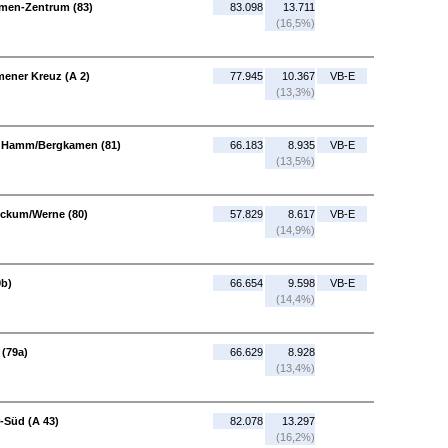
men-Zentrum (83)
83.098
13.711
(16,5%)
ener Kreuz (A 2)
77.945
10.367
VB-E
(13,3%)
 Hamm/Bergkamen (81)
66.183
8.935
VB-E
(13,5%)
ckum/Werne (80)
57.829
8.617
VB-E
(14,9%)
9b)
66.654
9.598
VB-E
(14,4%)
 (79a)
66.629
8.928
(13,4%)
-Süd (A 43)
82.078
13.297
(16,2%)