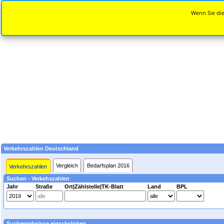
Wenn Sie die
Verkehrszahlen Deutschland
Vergleich
Bedarfsplan 2016
Verkehrszahlen
Suchen - Verkehszahlen
Jahr
Straße
Ort|Zählstelle|TK-Blatt
Land
BPL
Suchergebnisse einschränken