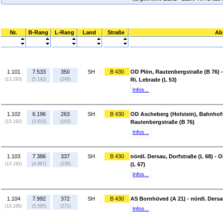
Nr.
B-Rang
L-Rang
Land
Straße
Ab
1.101
7.533
350
SH
B 430
OD Plön, Rautenbergstraße (B 76) -
(13.193)
(5.142)
(249)
Ri. Lebrade (L 53)
Infos...
1.102
6.196
263
SH
B 430
OD Ascheberg (Holstein), Bahnhofs
(13.192)
(3.815)
(162)
Rautenbergstraße (B 76)
Infos...
1.103
7.386
337
SH
B 430
nördl. Dersau, Dorfstraße (L 68) -
(13.191)
(4.997)
(236)
(L 67)
Infos...
1.104
7.992
372
SH
B 430
AS Bornhöved (A 21) - nördl. Dersa
(13.190)
(5.595)
(271)
Infos...