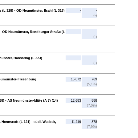
(L 328) - OD Neumünster, Ilsahl (L 318)
-
-
(-)
 - OD Neumünster, Rendburger Straße (L
-
-
(-)
nster, Hansaring (L 323)
-
-
(-)
Neumünster-Fresenburg
15.072
769
(5,1%)
68) - AS Neumünster-Mitte (A 7) (14)
12.683
888
(7,0%)
. Hennstedt (L 121) - südl. Wasbek,
11.119
878
(7,9%)