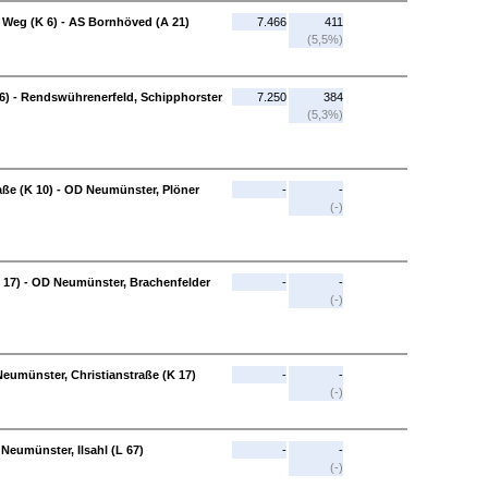
Weg (K 6) - AS Bornhöved (A 21)
7.466
411
(5,5%)
6) - Rendswührenerfeld, Schipphorster
7.250
384
(5,3%)
ße (K 10) - OD Neumünster, Plöner
-
-
(-)
 17) - OD Neumünster, Brachenfelder
-
-
(-)
Neumünster, Christianstraße (K 17)
-
-
(-)
Neumünster, Ilsahl (L 67)
-
-
(-)