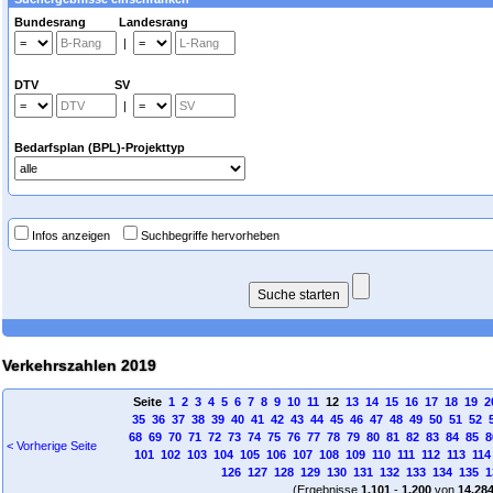
Bundesrang Landesrang
|
DTV SV
|
Bedarfsplan (BPL)-Projekttyp
Infos anzeigen
Suchbegriffe hervorheben
Verkehrszahlen 2019
Seite
1
2
3
4
5
6
7
8
9
10
11
12
13
14
15
16
17
18
19
2
35
36
37
38
39
40
41
42
43
44
45
46
47
48
49
50
51
52
68
69
70
71
72
73
74
75
76
77
78
79
80
81
82
83
84
85
8
< Vorherige Seite
101
102
103
104
105
106
107
108
109
110
111
112
113
114
126
127
128
129
130
131
132
133
134
135
1
(Ergebnisse
1.101
-
1.200
von
14.28