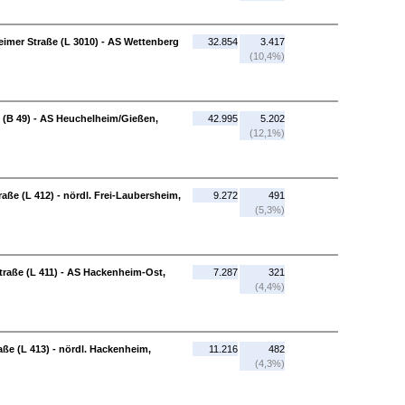
imer Straße (L 3010) - AS Wettenberg
32.854
3.417
(10,4%)
 (B 49) - AS Heuchelheim/Gießen,
42.995
5.202
(12,1%)
ße (L 412) - nördl. Frei-Laubersheim,
9.272
491
(5,3%)
raße (L 411) - AS Hackenheim-Ost,
7.287
321
(4,4%)
ße (L 413) - nördl. Hackenheim,
11.216
482
(4,3%)