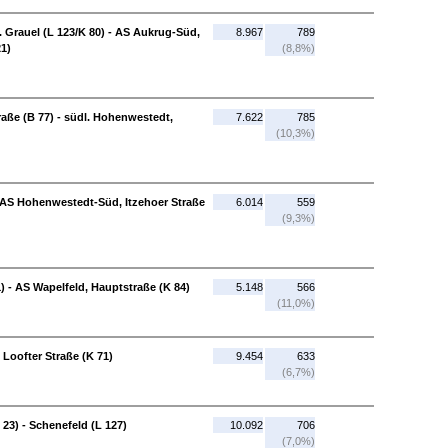
. Grauel (L 123/K 80) - AS Aukrug-Süd,
8.967
789
21)
(8,8%)
aße (B 77) - südl. Hohenwestedt,
7.622
785
(10,3%)
- AS Hohenwestedt-Süd, Itzehoer Straße
6.014
559
(9,3%)
1) - AS Wapelfeld, Hauptstraße (K 84)
5.148
566
(11,0%)
 Loofter Straße (K 71)
9.454
633
(6,7%)
23) - Schenefeld (L 127)
10.092
706
(7,0%)