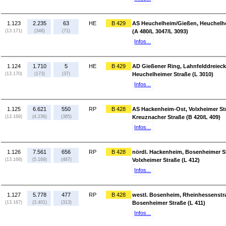
1.123
2.235
63
HE
B 429
AS Heuchelheim/Gießen, Heuchelhe
(13.171)
(348)
(71)
(A 480/L 3047/L 3093)
Infos...
1.124
1.710
5
HE
B 429
AD Gießener Ring, Lahnfelddreieck
(13.170)
(173)
(37)
Heuchelheimer Straße (L 3010)
Infos...
1.125
6.621
550
RP
B 428
AS Hackenheim-Ost, Volxheimer Stra
(13.169)
(4.236)
(385)
Kreuznacher Straße (B 420/L 409)
Infos...
1.126
7.561
656
RP
B 428
nördl. Hackenheim, Bosenheimer St
(13.168)
(5.169)
(487)
Volxheimer Straße (L 412)
Infos...
1.127
5.778
477
RP
B 428
westl. Bosenheim, Rheinhessenstra
(13.167)
(3.401)
(313)
Bosenheimer Straße (L 411)
Infos...