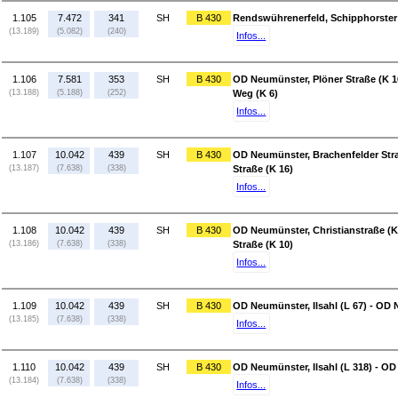
1.105
7.472
341
SH
B 430
Rendswührenerfeld, Schipphorster 
(13.189)
(5.082)
(240)
Infos...
1.106
7.581
353
SH
B 430
OD Neumünster, Plöner Straße (K 1
(13.188)
(5.188)
(252)
Weg (K 6)
Infos...
1.107
10.042
439
SH
B 430
OD Neumünster, Brachenfelder Stra
(13.187)
(7.638)
(338)
Straße (K 16)
Infos...
1.108
10.042
439
SH
B 430
OD Neumünster, Christianstraße (K
(13.186)
(7.638)
(338)
Straße (K 10)
Infos...
1.109
10.042
439
SH
B 430
OD Neumünster, Ilsahl (L 67) - OD 
(13.185)
(7.638)
(338)
Infos...
1.110
10.042
439
SH
B 430
OD Neumünster, Ilsahl (L 318) - OD 
(13.184)
(7.638)
(338)
Infos...