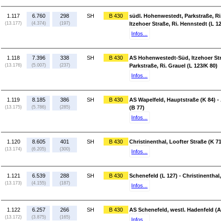
1.117
6.760
298
SH
B 430
südl. Hohenwestedt, Parkstraße, Ri
(13.177)
(4.374)
(197)
Itzehoer Straße, Ri. Hennstedt (L 1
Infos...
1.118
7.396
338
SH
B 430
AS Hohenwestedt-Süd, Itzehoer Str
(13.176)
(5.007)
(237)
Parkstraße, Ri. Grauel (L 123/K 80)
Infos...
1.119
8.185
386
SH
B 430
AS Wapelfeld, Hauptstraße (K 84) 
(13.175)
(5.786)
(285)
(B 77)
Infos...
1.120
8.605
401
SH
B 430
Christinenthal, Loofter Straße (K 7
(13.174)
(6.205)
(300)
Infos...
1.121
6.539
288
SH
B 430
Schenefeld (L 127) - Christinenthal,
(13.173)
(4.155)
(187)
Infos...
1.122
6.257
266
SH
B 430
AS Schenefeld, westl. Hadenfeld (A 
(13.172)
(3.875)
(165)
Infos...