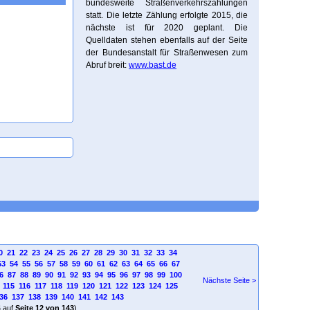
bundesweite Straßenverkehrszählungen
statt. Die letzte Zählung erfolgte 2015, die
nächste ist für 2020 geplant. Die
Quelldaten stehen ebenfalls auf der Seite
der Bundesanstalt für Straßenwesen zum
Abruf breit:
www.bast.de
0
21
22
23
24
25
26
27
28
29
30
31
32
33
34
53
54
55
56
57
58
59
60
61
62
63
64
65
66
67
6
87
88
89
90
91
92
93
94
95
96
97
98
99
100
Nächste Seite >
115
116
117
118
119
120
121
122
123
124
125
36
137
138
139
140
141
142
143
4
auf
Seite 12 von 143
)