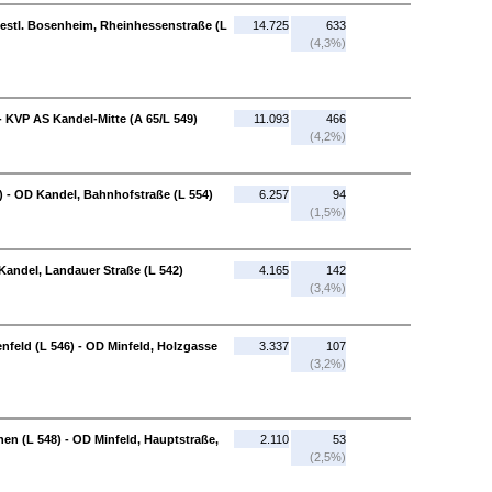
westl. Bosenheim, Rheinhessenstraße (L
14.725
633
(4,3%)
 KVP AS Kandel-Mitte (A 65/L 549)
11.093
466
(4,2%)
) - OD Kandel, Bahnhofstraße (L 554)
6.257
94
(1,5%)
Kandel, Landauer Straße (L 542)
4.165
142
(3,4%)
enfeld (L 546) - OD Minfeld, Holzgasse
3.337
107
(3,2%)
chen (L 548) - OD Minfeld, Hauptstraße,
2.110
53
(2,5%)