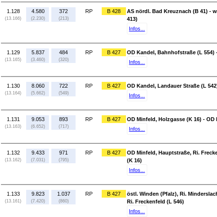
1.128
4.580
372
RP
B 428
AS nördl. Bad Kreuznach (B 41) - 
(13.166)
(2.230)
(213)
413)
Infos...
1.129
5.837
484
RP
B 427
OD Kandel, Bahnhofstraße (L 554) -
(13.165)
(3.460)
(320)
Infos...
1.130
8.060
722
RP
B 427
OD Kandel, Landauer Straße (L 542
(13.164)
(5.662)
(549)
Infos...
1.131
9.053
893
RP
B 427
OD Minfeld, Holzgasse (K 16) - OD 
(13.163)
(6.652)
(717)
Infos...
1.132
9.433
971
RP
B 427
OD Minfeld, Hauptstraße, Ri. Freck
(13.162)
(7.031)
(795)
(K 16)
Infos...
1.133
9.823
1.037
RP
B 427
östl. Winden (Pfalz), Ri. Mindersla
(13.161)
(7.420)
(860)
Ri. Freckenfeld (L 546)
Infos...