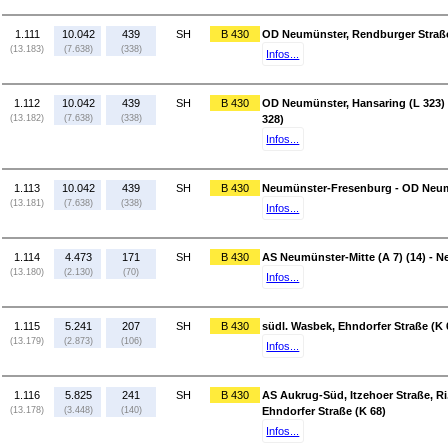
1.111
10.042
439
SH
B 430
OD Neumünster, Rendburger Straße 
(13.183)
(7.638)
(338)
Infos...
1.112
10.042
439
SH
B 430
OD Neumünster, Hansaring (L 323)
(13.182)
(7.638)
(338)
328)
Infos...
1.113
10.042
439
SH
B 430
Neumünster-Fresenburg - OD Neumü
(13.181)
(7.638)
(338)
Infos...
1.114
4.473
171
SH
B 430
AS Neumünster-Mitte (A 7) (14) - 
(13.180)
(2.130)
(70)
Infos...
1.115
5.241
207
SH
B 430
südl. Wasbek, Ehndorfer Straße (K 
(13.179)
(2.873)
(106)
Infos...
1.116
5.825
241
SH
B 430
AS Aukrug-Süd, Itzehoer Straße, Ri
(13.178)
(3.448)
(140)
Ehndorfer Straße (K 68)
Infos...