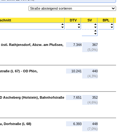
schnitt
DTV
SV
BPL
 östl. Rathjensdorf, Abzw. am Plußsee,
7.344
367
(5,0%)
traße (L 67) - OD Plön,
10.241
440
(4,3%)
 OD Ascheberg (Holstein), Bahnhofstraße
7.651
352
(4,6%)
u, Dorfstraße (L 68)
6.393
448
(7,0%)