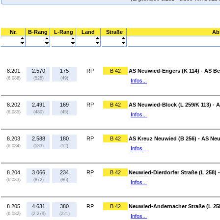
Nr.
B-Rang
L-Rang
Land
Straße
Ab
8.201
2.570
175
RP
B 42
AS Neuwied-Engers (K 114) - AS Be
(6.086)
(525)
(49)
Infos...
8.202
2.491
169
RP
B 42
AS Neuwied-Block (L 259/K 113) - 
(6.085)
(480)
(45)
Infos...
8.203
2.588
180
RP
B 42
AS Kreuz Neuwied (B 256) - AS Neu
(6.084)
(533)
(52)
Infos...
8.204
3.066
234
RP
B 42
Neuwied-Dierdorfer Straße (L 258) 
(6.083)
(872)
(86)
Infos...
8.205
4.631
380
RP
B 42
Neuwied-Andernacher Straße (L 255
(6.082)
(2.279)
(221)
Infos...