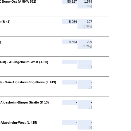
K Bonn-Ost (A 59/A 562)
50.927
1.579
(3,1%)
 (B 41)
5.054
197
(3,9%)
)
4.863
229
(4,7%)
428) - AS Ingelheim-West (A 60)
-
-
(-)
) - Gau-Algesheim/Ingelheim (L 419)
-
-
(-)
Algesheim-Binger Straße (K 13)
-
-
(-)
-Algesheim-West (L 415)
-
-
(-)