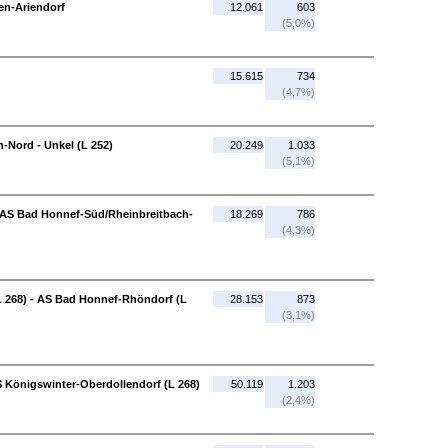
en-Ariendorf
12.061
603
(5,0%)
15.615
734
(4,7%)
-Nord - Unkel (L 252)
20.249
1.033
(5,1%)
 AS Bad Honnef-Süd/Rheinbreitbach-
18.269
786
(4,3%)
L 268) - AS Bad Honnef-Rhöndorf (L
28.153
873
(3,1%)
S Königswinter-Oberdollendorf (L 268)
50.119
1.203
(2,4%)