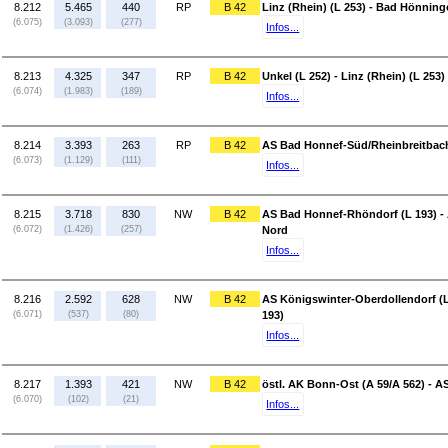
8.212
5.465
440
RP
B 42
Linz (Rhein) (L 253) - Bad Hönning
(6.075)
(3.093)
(277)
Infos...
8.213
4.325
347
RP
B 42
Unkel (L 252) - Linz (Rhein) (L 253)
(6.074)
(1.983)
(189)
Infos...
8.214
3.393
263
RP
B 42
AS Bad Honnef-Süd/Rheinbreitbach
(6.073)
(1.129)
(111)
Infos...
8.215
3.718
830
NW
B 42
AS Bad Honnef-Rhöndorf (L 193) -
(6.072)
(1.426)
(257)
Nord
Infos...
8.216
2.592
628
NW
B 42
AS Königswinter-Oberdollendorf (
(6.071)
(537)
(80)
193)
Infos...
8.217
1.393
421
NW
B 42
östl. AK Bonn-Ost (A 59/A 562) - A
(6.070)
(102)
(21)
Infos...