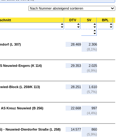
schnitt
DTV
SV
BPL
ndorf (L 307)
28.469
2.306
(8,1%)
AS Neuwied-Engers (K 114)
29.353
2.025
(6,9%)
wied-Block (L 259/K 113)
28.251
1.610
(5,7%)
- AS Kreuz Neuwied (B 256)
22.668
997
(4,4%)
) - Neuwied-Dierdorfer Straße (L 258)
14.577
860
(5,9%)