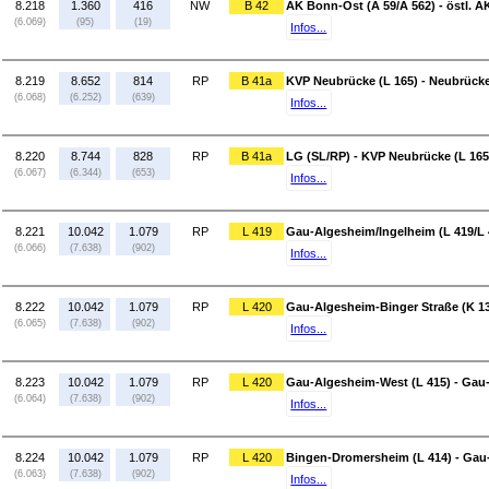
8.218
1.360
416
NW
B 42
AK Bonn-Ost (A 59/A 562) - östl. A
(6.069)
(95)
(19)
Infos...
8.219
8.652
814
RP
B 41a
KVP Neubrücke (L 165) - Neubrücke
(6.068)
(6.252)
(639)
Infos...
8.220
8.744
828
RP
B 41a
LG (SL/RP) - KVP Neubrücke (L 165
(6.067)
(6.344)
(653)
Infos...
8.221
10.042
1.079
RP
L 419
Gau-Algesheim/Ingelheim (L 419/L 
(6.066)
(7.638)
(902)
Infos...
8.222
10.042
1.079
RP
L 420
Gau-Algesheim-Binger Straße (K 13
(6.065)
(7.638)
(902)
Infos...
8.223
10.042
1.079
RP
L 420
Gau-Algesheim-West (L 415) - Gau-
(6.064)
(7.638)
(902)
Infos...
8.224
10.042
1.079
RP
L 420
Bingen-Dromersheim (L 414) - Gau
(6.063)
(7.638)
(902)
Infos...