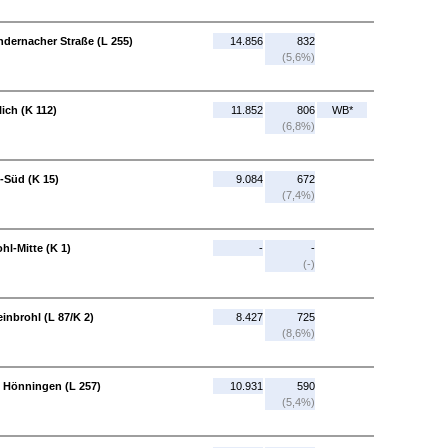
ndernacher Straße (L 255)
14.856
832
(5,6%)
ich (K 112)
11.852
806
WB*
(6,8%)
l-Süd (K 15)
9.084
672
(7,4%)
hl-Mitte (K 1)
-
-
(-)
inbrohl (L 87/K 2)
8.427
725
(8,6%)
 Hönningen (L 257)
10.931
590
(5,4%)