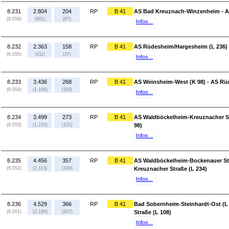
8.231
2.804
204
RP
B 41
AS Bad Kreuznach-Winzenheim - A
(6.056)
(681)
(67)
Infos...
8.232
2.363
158
RP
B 41
AS Rüdesheim/Hargesheim (L 236)
(6.055)
(411)
(37)
Infos...
8.233
3.436
268
RP
B 41
AS Weinsheim-West (K 98) - AS Rü
(6.054)
(1.166)
(116)
Infos...
8.234
3.499
273
RP
B 41
AS Waldböckelheim-Kreuznacher St
(6.053)
(1.224)
(121)
98)
Infos...
8.235
4.456
357
RP
B 41
AS Waldböckelheim-Bockenauer Str
(6.052)
(2.113)
(199)
Kreuznacher Straße (L 234)
Infos...
8.236
4.529
366
RP
B 41
Bad Sobernheim-Steinhardt-Ost (L
(6.051)
(2.180)
(207)
Straße (L 108)
Infos...