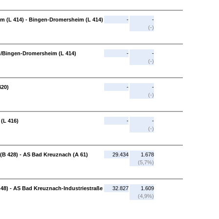
 (L 414) - Bingen-Dromersheim (L 414)
-
-
(-)
m/Bingen-Dromersheim (L 414)
-
-
(-)
420)
-
-
(-)
(L 416)
-
-
(-)
(B 428) - AS Bad Kreuznach (A 61)
29.434
1.678
(5,7%)
48) - AS Bad Kreuznach-Industriestraße
32.827
1.609
(4,9%)