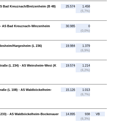
S Bad Kreuznach/Bretzenheim (B 48)
25.574
1.458
(5,7%)
 - AS Bad Kreuznach-Winzenheim
30.985
0
(0,0%)
desheim/Hargesheim (L 236)
19.984
1.379
(6,9%)
raße (L 234) - AS Weinsheim-West (K
19.574
1.214
(6,2%)
aße (L 108) - AS Waldböckelheim-
15.126
1.013
(6,7%)
 233) - AS Waldböckelheim-Bockenauer
14.895
938
VB
(6,3%)