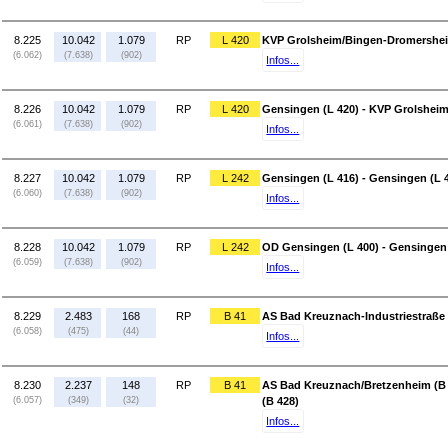
8.225
10.042
1.079
RP
L 420
KVP Grolsheim/Bingen-Dromersheim
(6.062)
(7.638)
(902)
Infos...
8.226
10.042
1.079
RP
L 420
Gensingen (L 420) - KVP Grolshei
(6.061)
(7.638)
(902)
Infos...
8.227
10.042
1.079
RP
L 242
Gensingen (L 416) - Gensingen (L 
(6.060)
(7.638)
(902)
Infos...
8.228
10.042
1.079
RP
L 242
OD Gensingen (L 400) - Gensingen 
(6.059)
(7.638)
(902)
Infos...
8.229
2.483
168
RP
B 41
AS Bad Kreuznach-Industriestraße 
(6.058)
(475)
(44)
Infos...
8.230
2.237
148
RP
B 41
AS Bad Kreuznach/Bretzenheim (B 
(6.057)
(349)
(32)
(B 428)
Infos...