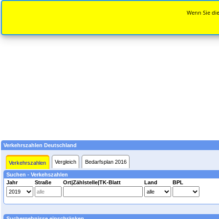
Wenn Sie die
Verkehrszahlen Deutschland
Vergleich
Bedarfsplan 2016
Verkehrszahlen
Suchen - Verkehszahlen
Jahr
Straße
Ort|Zählstelle|TK-Blatt
Land
BPL
Suchergebnisse einschränken