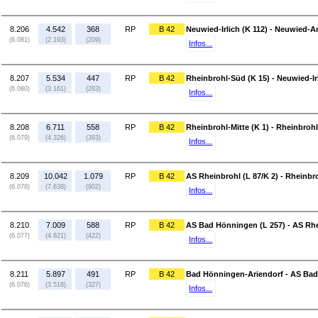
8.206
4.542
368
RP
B 42
Neuwied-Irlich (K 112) - Neuwied-A
(6.081)
(2.193)
(209)
Infos...
8.207
5.534
447
RP
B 42
Rheinbrohl-Süd (K 15) - Neuwied-Irl
(6.080)
(3.161)
(283)
Infos...
8.208
6.711
558
RP
B 42
Rheinbrohl-Mitte (K 1) - Rheinbroh
(6.079)
(4.326)
(393)
Infos...
8.209
10.042
1.079
RP
B 42
AS Rheinbrohl (L 87/K 2) - Rheinbro
(6.078)
(7.638)
(902)
Infos...
8.210
7.009
588
RP
B 42
AS Bad Hönningen (L 257) - AS Rhe
(6.077)
(4.621)
(422)
Infos...
8.211
5.897
491
RP
B 42
Bad Hönningen-Ariendorf - AS Bad
(6.076)
(3.518)
(327)
Infos...