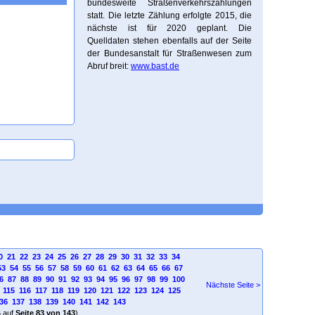
bundesweite Straßenverkehrszählungen
statt. Die letzte Zählung erfolgte 2015, die
nächste ist für 2020 geplant. Die
Quelldaten stehen ebenfalls auf der Seite
der Bundesanstalt für Straßenwesen zum
Abruf breit:
www.bast.de
0
21
22
23
24
25
26
27
28
29
30
31
32
33
34
53
54
55
56
57
58
59
60
61
62
63
64
65
66
67
6
87
88
89
90
91
92
93
94
95
96
97
98
99
100
Nächste Seite >
115
116
117
118
119
120
121
122
123
124
125
36
137
138
139
140
141
142
143
4
auf
Seite 83 von 143
)