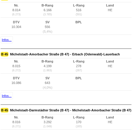
Nr.
B-Rang
L-Rang
Land
8.014
6.166
516
HE
(6.273)
(3.785)
(501)
DTV
SV
BPL
10.304
556
(5,4%)
Infos...
B 45
Michelstadt-Amorbacher Straße (B 47) - Erbach (Odenwald)-Lauerbach
Nr.
B-Rang
L-Rang
Land
8.015
4.199
278
HE
(6.272)
(1.863)
(267)
DTV
SV
BPL
16.086
643
(4,0%)
Infos...
B 45
Michelstadt-Darmstädter Straße (B 47) - Michelstadt-Amorbacher Straße (B 47)
Nr.
B-Rang
L-Rang
Land
8.016
3.292
170
HE
(6.271)
(1.049)
(165)