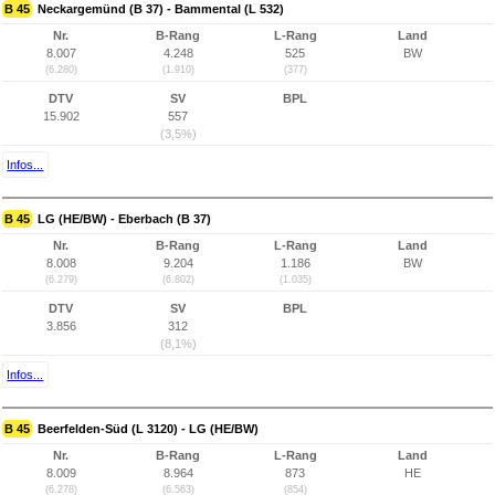
B 45
Neckargemünd (B 37) - Bammental (L 532)
Nr.
B-Rang
L-Rang
Land
8.007
4.248
525
BW
(6.280)
(1.910)
(377)
DTV
SV
BPL
15.902
557
(3,5%)
Infos...
B 45
LG (HE/BW) - Eberbach (B 37)
Nr.
B-Rang
L-Rang
Land
8.008
9.204
1.186
BW
(6.279)
(6.802)
(1.035)
DTV
SV
BPL
3.856
312
(8,1%)
Infos...
B 45
Beerfelden-Süd (L 3120) - LG (HE/BW)
Nr.
B-Rang
L-Rang
Land
8.009
8.964
873
HE
(6.278)
(6.563)
(854)