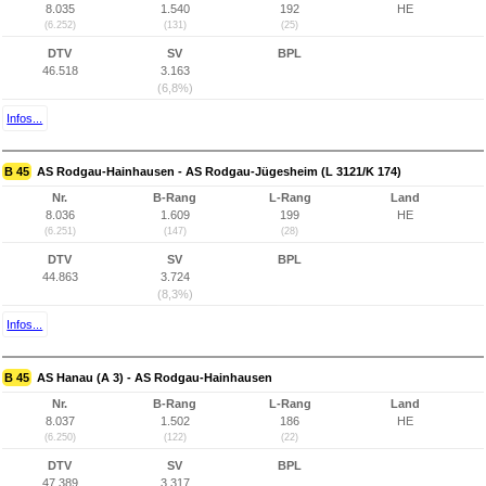
8.035
1.540
192
HE
(6.252)
(131)
(25)
DTV
SV
BPL
46.518
3.163
(6,8%)
Infos...
B 45
AS Rodgau-Hainhausen - AS Rodgau-Jügesheim (L 3121/K 174)
Nr.
B-Rang
L-Rang
Land
8.036
1.609
199
HE
(6.251)
(147)
(28)
DTV
SV
BPL
44.863
3.724
(8,3%)
Infos...
B 45
AS Hanau (A 3) - AS Rodgau-Hainhausen
Nr.
B-Rang
L-Rang
Land
8.037
1.502
186
HE
(6.250)
(122)
(22)
DTV
SV
BPL
47.389
3.317