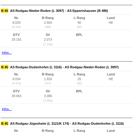
B 45
AS Rodgau-Nieder-Roden (L 3097) - AS Eppertshausen (B 486)
Nr.
B-Rang
L-Rang
Land
8.033
2.504
90
HE
(6.254)
(486)
(92)
DTV
SV
BPL
29.191
2.073
(7,1%)
Infos...
B 45
AS Rodgau-Dudenhofen (L 3116) - AS Rodgau-Nieder-Roden (L 3097)
Nr.
B-Rang
L-Rang
Land
8.034
1.926
25
HE
(6.253)
(227)
(46)
DTV
SV
BPL
39.063
3.086
(7,9%)
Infos...
B 45
AS Rodgau-Jügesheim (L 3121/K 174) - AS Rodgau-Dudenhofen (L 3116)
Nr.
B-Rang
L-Rang
Land