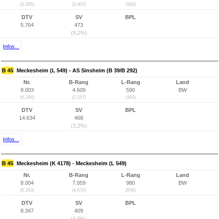
(6.285)
(5.907)
(580)
DTV
SV
BPL
5.764
473
(8,2%)
Infos...
B 45
Meckesheim (L 549) - AS Sinsheim (B 39/B 292)
Nr.
B-Rang
L-Rang
Land
8.003
4.609
590
BW
(6.284)
(2.257)
(442)
DTV
SV
BPL
14.634
468
(3,2%)
Infos...
B 45
Meckesheim (K 4178) - Meckesheim (L 549)
Nr.
B-Rang
L-Rang
Land
8.004
7.059
980
BW
(6.283)
(4.670)
(830)
DTV
SV
BPL
8.347
409
(4,9%)