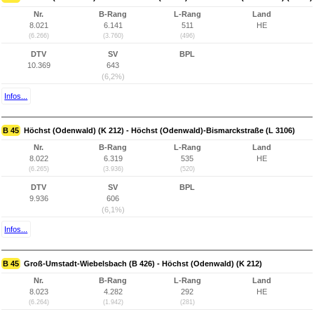
Nr.
B-Rang
L-Rang
Land
8.021
6.141
511
HE
(6.266)
(3.760)
(496)
DTV
SV
BPL
10.369
643
(6,2%)
Infos...
B 45
Höchst (Odenwald) (K 212) - Höchst (Odenwald)-Bismarckstraße (L 3106)
Nr.
B-Rang
L-Rang
Land
8.022
6.319
535
HE
(6.265)
(3.936)
(520)
DTV
SV
BPL
9.936
606
(6,1%)
Infos...
B 45
Groß-Umstadt-Wiebelsbach (B 426) - Höchst (Odenwald) (K 212)
Nr.
B-Rang
L-Rang
Land
8.023
4.282
292
HE
(6.264)
(1.942)
(281)