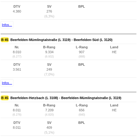
DTV
SV
BPL
4.380
276
(6,3%)
Infos...
B 45
Beerfelden-Mümlingtalstraße (L 3119) - Beerfelden-Süd (L 3120)
Nr.
B-Rang
L-Rang
Land
8.010
9.334
907
HE
(6.277)
(6.932)
(888)
DTV
SV
BPL
3.561
249
(7,0%)
Infos...
B 45
Beerfelden-Hetzbach (L 3108) - Beerfelden-Mümlingtalstraße (L 3119)
Nr.
B-Rang
L-Rang
Land
8.011
7.209
656
HE
(6.276)
(4.820)
(640)
DTV
SV
BPL
8.011
409
(5,1%)