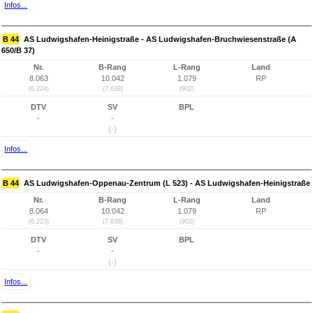
Infos...
B 44
AS Ludwigshafen-Heinigstraße - AS Ludwigshafen-Bruchwiesenstraße (A
650/B 37)
Nr.
B-Rang
L-Rang
Land
8.063
10.042
1.079
RP
(6.224)
(7.638)
(902)
DTV
SV
BPL
-
-
(-)
Infos...
B 44
AS Ludwigshafen-Oppenau-Zentrum (L 523) - AS Ludwigshafen-Heinigstraße
Nr.
B-Rang
L-Rang
Land
8.064
10.042
1.079
RP
(6.223)
(7.638)
(902)
DTV
SV
BPL
-
-
(-)
Infos...