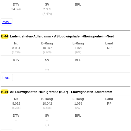
DTV
SV
BPL
34.626
2.909
(8,4%)
Infos...
B 44
Ludwigshafen-Adlerdamm - AS Ludwigshafen-Rheingönheim-Nord
Nr.
B-Rang
L-Rang
Land
8.061
10.042
1.079
RP
(6.226)
(7.638)
(902)
DTV
SV
BPL
-
-
(-)
Infos...
B 44
AS Ludwigshafen-Heinigstraße (B 37) - Ludwigshafen-Adlerdamm
Nr.
B-Rang
L-Rang
Land
8.062
10.042
1.079
RP
(6.225)
(7.638)
(902)
DTV
SV
BPL
-
-
(-)