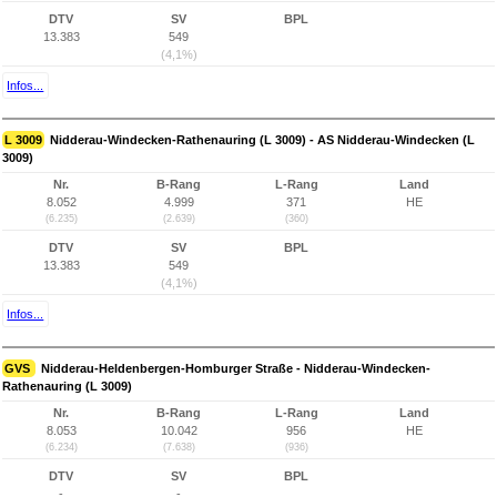
DTV
SV
BPL
13.383
549
(4,1%)
Infos...
L 3009
Nidderau-Windecken-Rathenauring (L 3009) - AS Nidderau-Windecken (L
3009)
Nr.
B-Rang
L-Rang
Land
8.052
4.999
371
HE
(6.235)
(2.639)
(360)
DTV
SV
BPL
13.383
549
(4,1%)
Infos...
GVS
Nidderau-Heldenbergen-Homburger Straße - Nidderau-Windecken-
Rathenauring (L 3009)
Nr.
B-Rang
L-Rang
Land
8.053
10.042
956
HE
(6.234)
(7.638)
(936)
DTV
SV
BPL
-
-