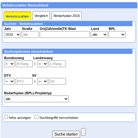
Verkehrszahlen Deutschland
Vergleich
Bedarfsplan 2016
Verkehrszahlen
Suchen - Verkehszahlen
Jahr
Straße
Ort|Zählstelle|TK-Blatt
Land
BPL
Suchergebnisse einschränken
Bundesrang Landesrang
|
DTV SV
|
Bedarfsplan (BPL)-Projekttyp
Infos anzeigen
Suchbegriffe hervorheben