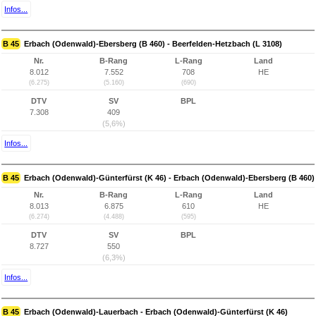
Infos...
B 45
Erbach (Odenwald)-Ebersberg (B 460) - Beerfelden-Hetzbach (L 3108)
Nr.
B-Rang
L-Rang
Land
8.012
7.552
708
HE
(6.275)
(5.160)
(690)
DTV
SV
BPL
7.308
409
(5,6%)
Infos...
B 45
Erbach (Odenwald)-Günterfürst (K 46) - Erbach (Odenwald)-Ebersberg (B 460)
Nr.
B-Rang
L-Rang
Land
8.013
6.875
610
HE
(6.274)
(4.488)
(595)
DTV
SV
BPL
8.727
550
(6,3%)
Infos...
B 45
Erbach (Odenwald)-Lauerbach - Erbach (Odenwald)-Günterfürst (K 46)