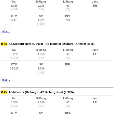
Nr.
B-Rang
L-Rang
Land
8.028
2.206
60
HE
(6.259)
(331)
(68)
DTV
SV
BPL
33.410
1.871
VB
(5,6%)
Infos...
B 45
AS Dieburg-Nord (L 3094) - AS Münster (Dieburg)-Altheim (B 26)
Nr.
B-Rang
L-Rang
Land
8.029
1.955
30
HE
(6.258)
(237)
(50)
DTV
SV
BPL
38.327
1.686
(4,4%)
Infos...
B 45
AS Münster (Dieburg) - AS Dieburg-Nord (L 3094)
Nr.
B-Rang
L-Rang
Land
8.030
2.260
67
HE
(6.257)
(360)
(74)
DTV
SV
BPL