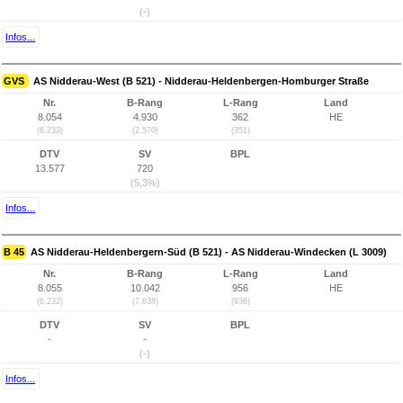
(-)
Infos...
GVS
AS Nidderau-West (B 521) - Nidderau-Heldenbergen-Homburger Straße
Nr.
B-Rang
L-Rang
Land
8.054
4.930
362
HE
(6.233)
(2.570)
(351)
DTV
SV
BPL
13.577
720
(5,3%)
Infos...
B 45
AS Nidderau-Heldenbergern-Süd (B 521) - AS Nidderau-Windecken (L 3009)
Nr.
B-Rang
L-Rang
Land
8.055
10.042
956
HE
(6.232)
(7.638)
(936)
DTV
SV
BPL
-
-
(-)
Infos...