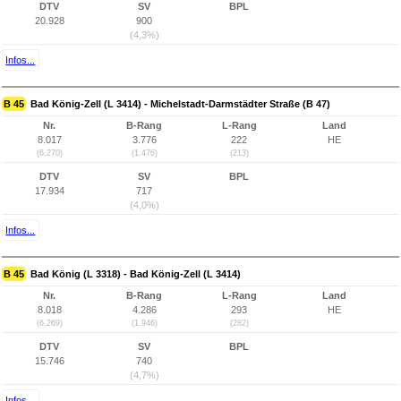
DTV
SV
BPL
20.928
900
(4,3%)
Infos...
B 45
Bad König-Zell (L 3414) - Michelstadt-Darmstädter Straße (B 47)
Nr.
B-Rang
L-Rang
Land
8.017
3.776
222
HE
(6.270)
(1.476)
(213)
DTV
SV
BPL
17.934
717
(4,0%)
Infos...
B 45
Bad König (L 3318) - Bad König-Zell (L 3414)
Nr.
B-Rang
L-Rang
Land
8.018
4.286
293
HE
(6.269)
(1.946)
(282)
DTV
SV
BPL
15.746
740
(4,7%)
Infos...