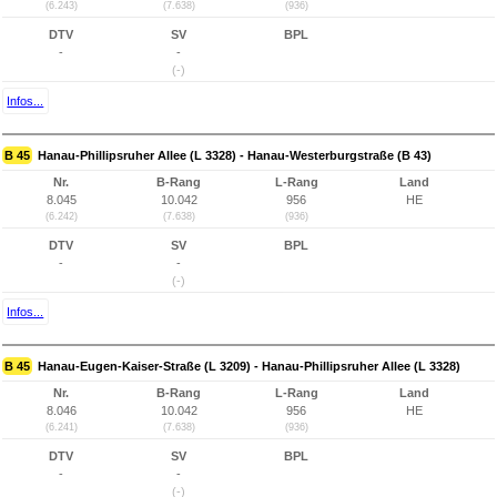
(6.243)
(7.638)
(936)
DTV
SV
BPL
-
-
(-)
Infos...
B 45
Hanau-Phillipsruher Allee (L 3328) - Hanau-Westerburgstraße (B 43)
Nr.
B-Rang
L-Rang
Land
8.045
10.042
956
HE
(6.242)
(7.638)
(936)
DTV
SV
BPL
-
-
(-)
Infos...
B 45
Hanau-Eugen-Kaiser-Straße (L 3209) - Hanau-Phillipsruher Allee (L 3328)
Nr.
B-Rang
L-Rang
Land
8.046
10.042
956
HE
(6.241)
(7.638)
(936)
DTV
SV
BPL
-
-
(-)