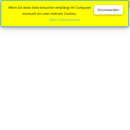
Diese Seite wird nicht mehr aktualisiert.
Zur neuen Seite
Wenn Sie diese Seite besuchen empfängt Ihr Computer
Einverstanden
eventuell ein oder mehrere Cookies.
Mehr Informationen