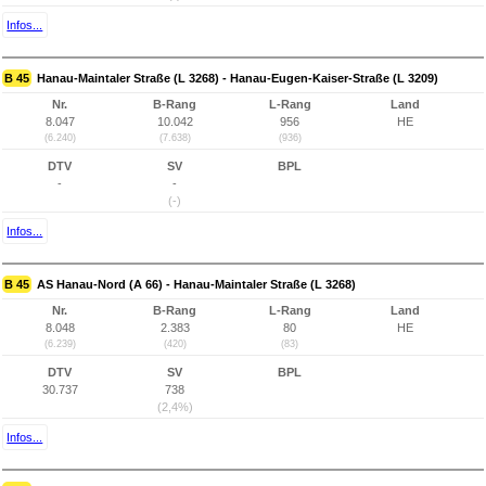
Infos...
B 45
Hanau-Maintaler Straße (L 3268) - Hanau-Eugen-Kaiser-Straße (L 3209)
Nr.
B-Rang
L-Rang
Land
8.047
10.042
956
HE
(6.240)
(7.638)
(936)
DTV
SV
BPL
-
-
(-)
Infos...
B 45
AS Hanau-Nord (A 66) - Hanau-Maintaler Straße (L 3268)
Nr.
B-Rang
L-Rang
Land
8.048
2.383
80
HE
(6.239)
(420)
(83)
DTV
SV
BPL
30.737
738
(2,4%)
Infos...