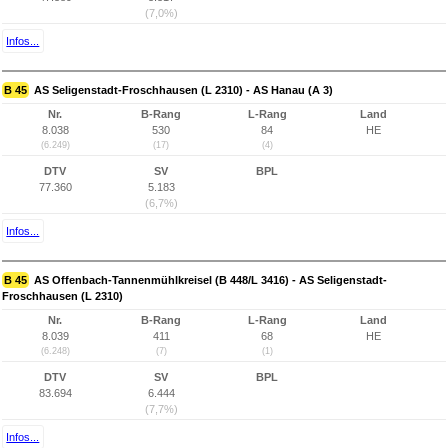
(7,0%)
Infos...
B 45
AS Seligenstadt-Froschhausen (L 2310) - AS Hanau (A 3)
Nr.
B-Rang
L-Rang
Land
8.038
530
84
HE
(6.249)
(17)
(4)
DTV
SV
BPL
77.360
5.183
(6,7%)
Infos...
B 45
AS Offenbach-Tannenmühlkreisel (B 448/L 3416) - AS Seligenstadt-
Froschhausen (L 2310)
Nr.
B-Rang
L-Rang
Land
8.039
411
68
HE
(6.248)
(7)
(1)
DTV
SV
BPL
83.694
6.444
(7,7%)
Infos...