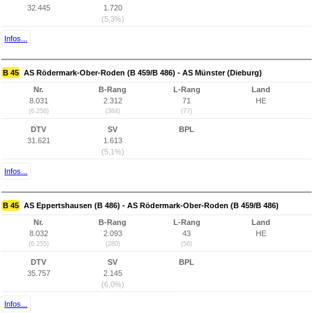
32.445
1.720
(5,3%)
Infos...
B 45
AS Rödermark-Ober-Roden (B 459/B 486) - AS Münster (Dieburg)
Nr.
B-Rang
L-Rang
Land
8.031
2.312
71
HE
(6.256)
(384)
(77)
DTV
SV
BPL
31.621
1.613
(5,1%)
Infos...
B 45
AS Eppertshausen (B 486) - AS Rödermark-Ober-Roden (B 459/B 486)
Nr.
B-Rang
L-Rang
Land
8.032
2.093
43
HE
(6.255)
(280)
(56)
DTV
SV
BPL
35.757
2.145
(6,0%)
Infos...