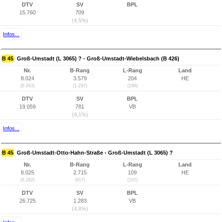
DTV
SV
BPL
15.760
709
(4,5%)
Infos...
B 45
Groß-Umstadt (L 3065) ? - Groß-Umstadt-Wiebelsbach (B 426)
Nr.
B-Rang
L-Rang
Land
8.024
3.579
204
HE
(6.263)
(1.297)
(196)
DTV
SV
BPL
19.059
781
VB
(4,1%)
Infos...
B 45
Groß-Umstadt-Otto-Hahn-Straße - Groß-Umstadt (L 3065) ?
Nr.
B-Rang
L-Rang
Land
8.025
2.715
109
HE
(6.262)
(617)
(107)
DTV
SV
BPL
26.725
1.283
VB
(4,8%)