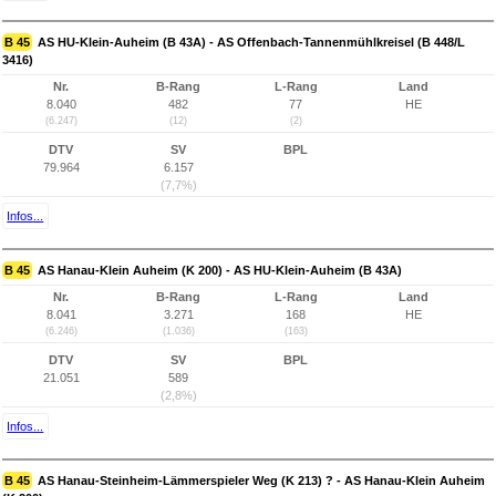
B 45
AS HU-Klein-Auheim (B 43A) - AS Offenbach-Tannenmühlkreisel (B 448/L
3416)
Nr.
B-Rang
L-Rang
Land
8.040
482
77
HE
(6.247)
(12)
(2)
DTV
SV
BPL
79.964
6.157
(7,7%)
Infos...
B 45
AS Hanau-Klein Auheim (K 200) - AS HU-Klein-Auheim (B 43A)
Nr.
B-Rang
L-Rang
Land
8.041
3.271
168
HE
(6.246)
(1.036)
(163)
DTV
SV
BPL
21.051
589
(2,8%)
Infos...
B 45
AS Hanau-Steinheim-Lämmerspieler Weg (K 213) ? - AS Hanau-Klein Auheim