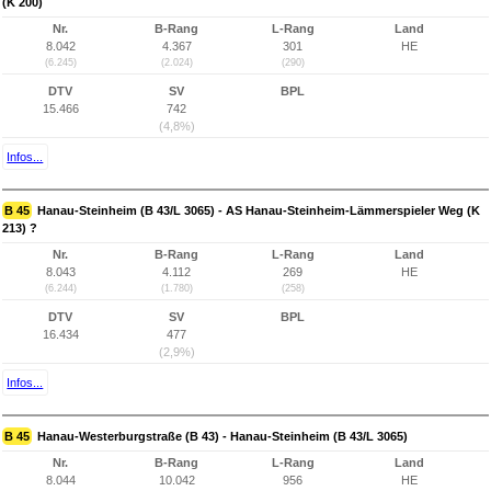
(K 200)
Nr.
B-Rang
L-Rang
Land
8.042
4.367
301
HE
(6.245)
(2.024)
(290)
DTV
SV
BPL
15.466
742
(4,8%)
Infos...
B 45
Hanau-Steinheim (B 43/L 3065) - AS Hanau-Steinheim-Lämmerspieler Weg (K
213) ?
Nr.
B-Rang
L-Rang
Land
8.043
4.112
269
HE
(6.244)
(1.780)
(258)
DTV
SV
BPL
16.434
477
(2,9%)
Infos...
B 45
Hanau-Westerburgstraße (B 43) - Hanau-Steinheim (B 43/L 3065)
Nr.
B-Rang
L-Rang
Land
8.044
10.042
956
HE