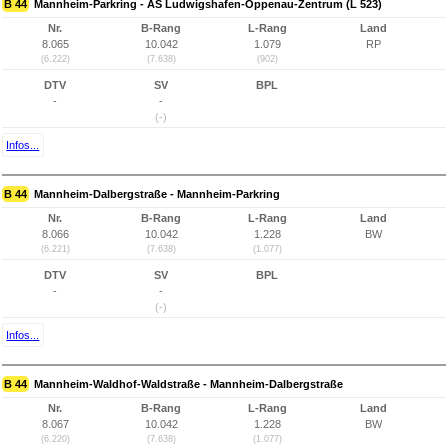
B 44
Mannheim-Parkring - AS Ludwigshafen-Oppenau-Zentrum (L 523)
Nr.
B-Rang
L-Rang
Land
8.065
10.042
1.079
RP
(6.222)
(7.638)
(902)
DTV
SV
BPL
-
-
(-)
Infos...
B 44
Mannheim-Dalbergstraße - Mannheim-Parkring
Nr.
B-Rang
L-Rang
Land
8.066
10.042
1.228
BW
(6.221)
(7.638)
(1.077)
DTV
SV
BPL
-
-
(-)
Infos...
B 44
Mannheim-Waldhof-Waldstraße - Mannheim-Dalbergstraße
Nr.
B-Rang
L-Rang
Land
8.067
10.042
1.228
BW
(6.220)
(7.638)
(1.077)