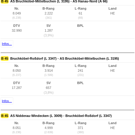
B 45
AS Bruchköbel-Mittelbuchen (L 3195) - AS Hanau-Nord (A 66)
Nr.
B-Rang
L-Rang
Land
8.049
2.222
61
HE
(6.238)
(341)
(69)
DTV
SV
BPL
32.990
1.287
(3,9%)
Infos...
B 45
Bruchköbel-Roßdorf (L 3347) - AS Bruchköbel-Mittelbuchen (L 3195)
Nr.
B-Rang
L-Rang
Land
8.050
3.914
241
HE
(6.237)
(1.599)
(231)
DTV
SV
BPL
17.287
657
(3,8%)
Infos...
B 45
AS Nidderau-Windecken (L 3009) - Bruchköbel-Roßdorf (L 3347)
Nr.
B-Rang
L-Rang
Land
8.051
4.999
371
HE
(6.236)
(2.639)
(360)