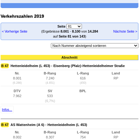
Verkehrszahlen 2019
Seite
< Vorherige Seite
(Ergebnisse
8.001
-
8.100
von
14.284
Nächste Seite >
auf
Seite 81 von 143
)
Abschnitt
B 47
Hettenleidelheim (L 453) - Eisenberg (Pfalz)-Hettenleidelheimer Straße
Nr.
B-Rang
L-Rang
Land
8.001
7.240
616
RP
(6.286)
(4.851)
(450)
DTV
SV
BPL
7.962
533
(6,7%)
Infos...
B 47
AS Wattenheim (A 6) - Hettenleidelheim (L 453)
Nr.
B-Rang
L-Rang
Land
8.002
8.307
754
RP