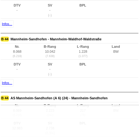
DTV
SV
BPL
-
-
(-)
Infos...
B 44
Mannheim-Sandhofen - Mannheim-Waldhof-Waldstraße
Nr.
B-Rang
L-Rang
Land
8.068
10.042
1.228
BW
(6.219)
(7.638)
(1.077)
DTV
SV
BPL
-
-
(-)
Infos...
B 44
AS Mannheim-Sandhofen (A 6) (24) - Mannheim-Sandhofen
Nr.
B-Rang
L-Rang
Land
8.069
2.223
217
BW
(6.218)
(342)
(78)
DTV
SV
BPL
32.983
2.738
(8,3%)