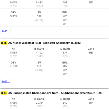
8.058
8.413
809
HE
(6.229)
(6.013)
(790)
DTV
SV
BPL
5.555
339
WB
(6,1%)
WB
WB
Infos...
B 45
AS Nieder-Wöllstadt (B 3) - Nidderau-Assenheim (L 3187)
Nr.
B-Rang
L-Rang
Land
8.059
4.702
337
HE
(6.228)
(2.346)
(326)
DTV
SV
BPL
14.345
516
FD
(3,6%)
WB
WB
Infos...
B 44
AS Ludwigshafen-Rheingönheim-Nord - AS Rheingönheimer Kreuz (B 9)
Nr.
B-Rang
L-Rang
Land
8.060
2.149
140
RP
(6.227)
(306)
(30)