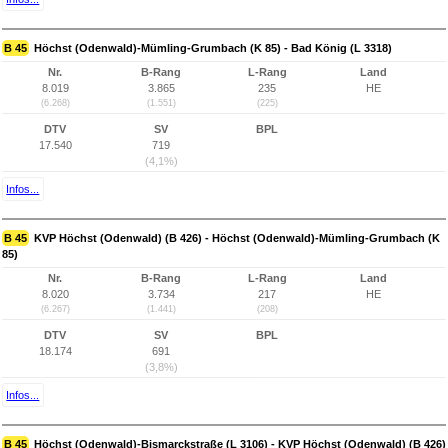
B 45
Höchst (Odenwald)-Mümling-Grumbach (K 85) - Bad König (L 3318)
Nr.
B-Rang
L-Rang
Land
8.019
3.865
235
HE
(6.268)
(1.551)
(225)
DTV
SV
BPL
17.540
719
(4,1%)
Infos...
B 45
KVP Höchst (Odenwald) (B 426) - Höchst (Odenwald)-Mümling-Grumbach (K
85)
Nr.
B-Rang
L-Rang
Land
8.020
3.734
217
HE
(6.267)
(1.441)
(208)
DTV
SV
BPL
18.174
691
(3,8%)
Infos...
B 45
Höchst (Odenwald)-Bismarckstraße (L 3106) - KVP Höchst (Odenwald) (B 426)