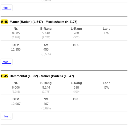
Infos...
B 45
Mauer (Baden) (L 547) - Meckesheim (K 4178)
Nr.
B-Rang
L-Rang
Land
8.005
5.148
700
BW
(6.282)
(2.782)
(552)
DTV
SV
BPL
12.953
453
(3,5%)
Infos...
B 45
Bammental (L 532) - Mauer (Baden) (L 547)
Nr.
B-Rang
L-Rang
Land
8.006
5.144
698
BW
(6.281)
(2.778)
(550)
DTV
SV
BPL
12.967
467
(3,6%)
Infos...