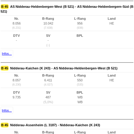
B 45
AS Nidderau-Heldenbergen-West (B 521) - AS Nidderau-Heldenbergern-Süd (B
521)
Nr.
B-Rang
L-Rang
Land
8.056
10.042
956
HE
(6.231)
(7.638)
(936)
DTV
SV
BPL
-
-
(-)
Infos...
B 45
Nidderau-Kaichen (K 243) - AS Nidderau-Heldenbergen-West (B 521)
Nr.
B-Rang
L-Rang
Land
8.057
6.411
550
HE
(6.230)
(4.027)
(535)
DTV
SV
BPL
9.735
487
WB
(5,0%)
WB
Infos...
B 45
Nidderau-Assenheim (L 3187) - Nidderau-Kaichen (K 243)
Nr.
B-Rang
L-Rang
Land