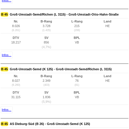
Infos...
B 45
Groß-Umstadt-Semd/Richen (L 3115) - Groß-Umstadt-Otto-Hahn-Straße
Nr.
B-Rang
L-Rang
Land
8.026
3.728
215
HE
(6.261)
(1.435)
(206)
DTV
SV
BPL
18.217
856
VB
(4,7%)
Infos...
B 45
Groß-Umstadt-Semd (K 125) - Groß-Umstadt-Semd/Richen (L 3115)
Nr.
B-Rang
L-Rang
Land
8.027
2.349
76
HE
(6.260)
(403)
(81)
DTV
SV
BPL
31.115
1.836
VB
(5,9%)
Infos...
B 45
AS Dieburg-Süd (B 26) - Groß-Umstadt-Semd (K 125)