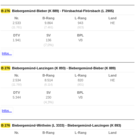
B 276
Biebergemünd-Bieber (K 889) - Flörsbachtal-Flrörsbach (L 2905)
Nr.
B-Rang
L-Rang
Land
2.533
9.864
943
HE
(11.761)
(7.461)
(923)
DTV
SV
BPL
1.941
136
VB
(7,0%)
Infos...
B 276
Biebergemünd-Lanzingen (K 893) - Biebergemünd-Bieber (K 889)
Nr.
B-Rang
L-Rang
Land
2.534
8.514
820
HE
(11.760)
(6.114)
(801)
DTV
SV
BPL
5.344
230
VB
(4,3%)
Infos...
B 276
Biebergemünd-Wirtheim (L 3333) - Biebergemünd-Lanzingen (K 893)
Nr.
B-Rang
L-Rang
Land