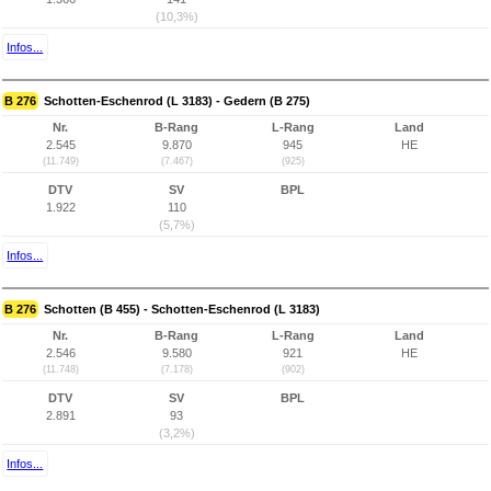
(10,3%)
Infos...
B 276
Schotten-Eschenrod (L 3183) - Gedern (B 275)
Nr.
B-Rang
L-Rang
Land
2.545
9.870
945
HE
(11.749)
(7.467)
(925)
DTV
SV
BPL
1.922
110
(5,7%)
Infos...
B 276
Schotten (B 455) - Schotten-Eschenrod (L 3183)
Nr.
B-Rang
L-Rang
Land
2.546
9.580
921
HE
(11.748)
(7.178)
(902)
DTV
SV
BPL
2.891
93
(3,2%)
Infos...