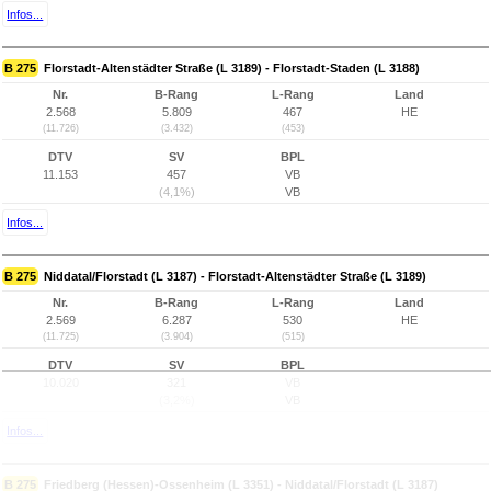
Infos...
B 275
Florstadt-Altenstädter Straße (L 3189) - Florstadt-Staden (L 3188)
Nr.
B-Rang
L-Rang
Land
2.568
5.809
467
HE
(11.726)
(3.432)
(453)
DTV
SV
BPL
11.153
457
VB
(4,1%)
VB
Infos...
B 275
Niddatal/Florstadt (L 3187) - Florstadt-Altenstädter Straße (L 3189)
Nr.
B-Rang
L-Rang
Land
2.569
6.287
530
HE
(11.725)
(3.904)
(515)
DTV
SV
BPL
10.020
321
VB
(3,2%)
VB
Infos...
B 275
Friedberg (Hessen)-Ossenheim (L 3351) - Niddatal/Florstadt (L 3187)