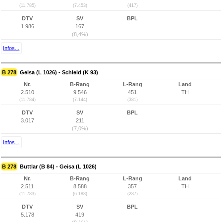
(11.785)
(7.453)
(417)
DTV
SV
BPL
1.986
167
(8,4%)
Infos...
B 278
Geisa (L 1026) - Schleid (K 93)
Nr.
B-Rang
L-Rang
Land
2.510
9.546
451
TH
(11.784)
(7.144)
(381)
DTV
SV
BPL
3.017
211
(7,0%)
Infos...
B 278
Buttlar (B 84) - Geisa (L 1026)
Nr.
B-Rang
L-Rang
Land
2.511
8.588
357
TH
(11.783)
(6.188)
(287)
DTV
SV
BPL
5.178
419