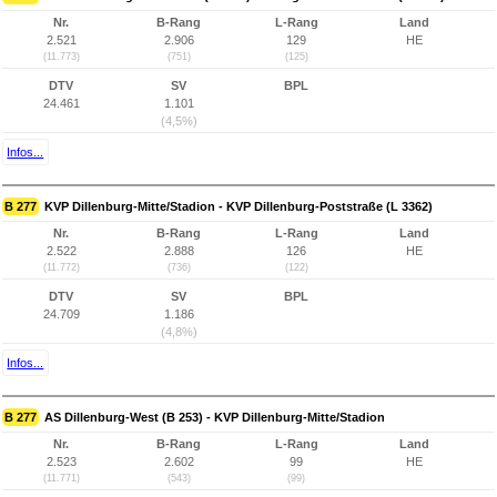
Nr.
B-Rang
L-Rang
Land
2.521
2.906
129
HE
(11.773)
(751)
(125)
DTV
SV
BPL
24.461
1.101
(4,5%)
Infos...
B 277
KVP Dillenburg-Mitte/Stadion - KVP Dillenburg-Poststraße (L 3362)
Nr.
B-Rang
L-Rang
Land
2.522
2.888
126
HE
(11.772)
(736)
(122)
DTV
SV
BPL
24.709
1.186
(4,8%)
Infos...
B 277
AS Dillenburg-West (B 253) - KVP Dillenburg-Mitte/Stadion
Nr.
B-Rang
L-Rang
Land
2.523
2.602
99
HE
(11.771)
(543)
(99)