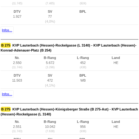
(11.745)
(7.465)
(924)
DTV
SV
BPL
1.927
77
(4,0%)
Infos...
B 275
KVP Lauterbach (Hessen)-Rockelgasse (L 3140) - KVP Lauterbach (Hessen)-
Konrad-Adenauer-Platz (B 254)
Nr.
B-Rang
L-Rang
Land
2.550
5.672
452
HE
(11.744)
(3.296)
(438)
DTV
SV
BPL
11.503
472
WB
(4,1%)
Infos...
B 275
KVP Lauterbach (Hessen)-Königsberger Straße (B 275-Ast) - KVP Lauterbach
(Hessen)-Rockelgasse (L 3140)
Nr.
B-Rang
L-Rang
Land
2.551
10.042
956
HE
(11.743)
(7.638)
(936)