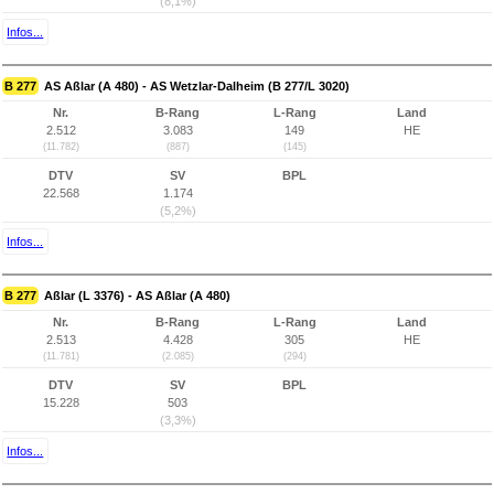
(8,1%)
Infos...
B 277
AS Aßlar (A 480) - AS Wetzlar-Dalheim (B 277/L 3020)
Nr.
B-Rang
L-Rang
Land
2.512
3.083
149
HE
(11.782)
(887)
(145)
DTV
SV
BPL
22.568
1.174
(5,2%)
Infos...
B 277
Aßlar (L 3376) - AS Aßlar (A 480)
Nr.
B-Rang
L-Rang
Land
2.513
4.428
305
HE
(11.781)
(2.085)
(294)
DTV
SV
BPL
15.228
503
(3,3%)
Infos...