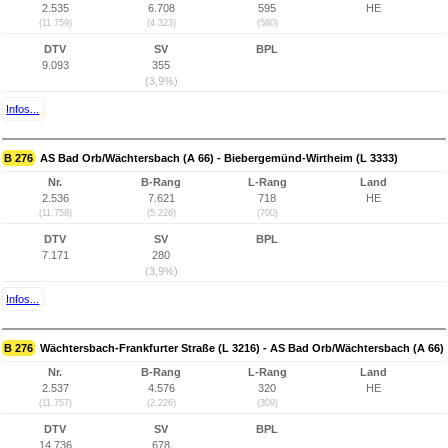
2.535
6.708
595
HE
(11.759)
(4.323)
(580)
DTV
SV
BPL
9.093
355
(3,9%)
Infos...
B 276
AS Bad Orb/Wächtersbach (A 66) - Biebergemünd-Wirtheim (L 3333)
Nr.
B-Rang
L-Rang
Land
2.536
7.621
718
HE
(11.758)
(5.226)
(700)
DTV
SV
BPL
7.171
280
(3,9%)
Infos...
B 276
Wächtersbach-Frankfurter Straße (L 3216) - AS Bad Orb/Wächtersbach (A 66)
Nr.
B-Rang
L-Rang
Land
2.537
4.576
320
HE
(11.757)
(2.226)
(309)
DTV
SV
BPL
14.736
678