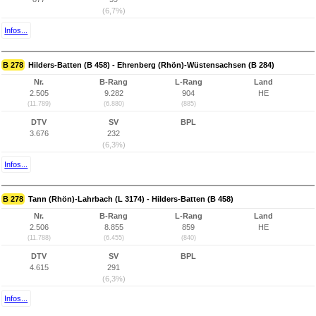
(6,7%)
Infos...
B 278
Hilders-Batten (B 458) - Ehrenberg (Rhön)-Wüstensachsen (B 284)
Nr.
B-Rang
L-Rang
Land
2.505
9.282
904
HE
(11.789)
(6.880)
(885)
DTV
SV
BPL
3.676
232
(6,3%)
Infos...
B 278
Tann (Rhön)-Lahrbach (L 3174) - Hilders-Batten (B 458)
Nr.
B-Rang
L-Rang
Land
2.506
8.855
859
HE
(11.788)
(6.455)
(840)
DTV
SV
BPL
4.615
291
(6,3%)
Infos...