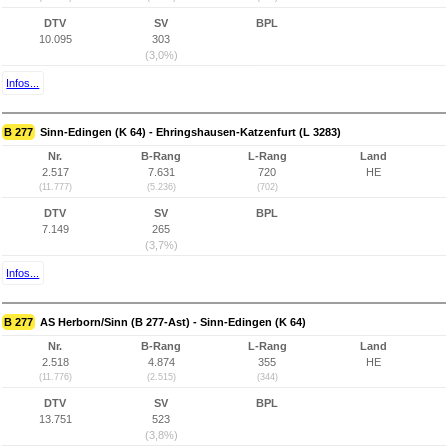
DTV
SV
BPL
10.095
303
(3,0%)
Infos...
B 277
Sinn-Edingen (K 64) - Ehringshausen-Katzenfurt (L 3283)
Nr.
B-Rang
L-Rang
Land
2.517
7.631
720
HE
(11.777)
(5.236)
(702)
DTV
SV
BPL
7.149
265
(3,7%)
Infos...
B 277
AS Herborn/Sinn (B 277-Ast) - Sinn-Edingen (K 64)
Nr.
B-Rang
L-Rang
Land
2.518
4.874
355
HE
(11.776)
(2.515)
(344)
DTV
SV
BPL
13.751
523
(3,8%)