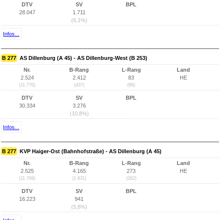
DTV
SV
BPL
28.047
1.711
(6,1%)
Infos...
B 277
AS Dillenburg (A 45) - AS Dillenburg-West (B 253)
Nr.
B-Rang
L-Rang
Land
2.524
2.412
83
HE
(11.770)
(437)
(86)
DTV
SV
BPL
30.334
3.276
(10,8%)
Infos...
B 277
KVP Haiger-Ost (Bahnhofstraße) - AS Dillenburg (A 45)
Nr.
B-Rang
L-Rang
Land
2.525
4.165
273
HE
(11.769)
(1.831)
(262)
DTV
SV
BPL
16.223
941
(5,8%)