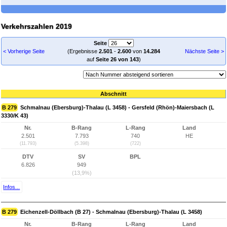
Verkehrszahlen 2019
Seite
< Vorherige Seite
(Ergebnisse
2.501
-
2.600
von
14.284
Nächste Seite >
auf
Seite 26 von 143
)
Abschnitt
B 279
Schmalnau (Ebersburg)-Thalau (L 3458) - Gersfeld (Rhön)-Maiersbach (L
3330/K 43)
Nr.
B-Rang
L-Rang
Land
2.501
7.793
740
HE
(11.793)
(5.398)
(722)
DTV
SV
BPL
6.826
949
(13,9%)
Infos...
B 279
Eichenzell-Döllbach (B 27) - Schmalnau (Ebersburg)-Thalau (L 3458)
Nr.
B-Rang
L-Rang
Land