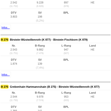
2.542
9.228
897
HE
(11.752)
(6.826)
(878)
DTV
SV
BPL
3.803
198
(5,2%)
Infos...
B 276
Birstein-Wüstwillenroth (K 877) - Birstein-Fischborn (K 879)
Nr.
B-Rang
L-Rang
Land
2.543
9.882
947
HE
(11.751)
(7.479)
(927)
DTV
SV
BPL
1.874
139
(7,4%)
Infos...
B 276
Grebenhain-Hartmannshain (B 275) - Birstein-Wüstwillenroth (K 877)
Nr.
B-Rang
L-Rang
Land
2.544
9.978
953
HE
(11.750)
(7.574)
(933)
DTV
SV
BPL
1.366
141