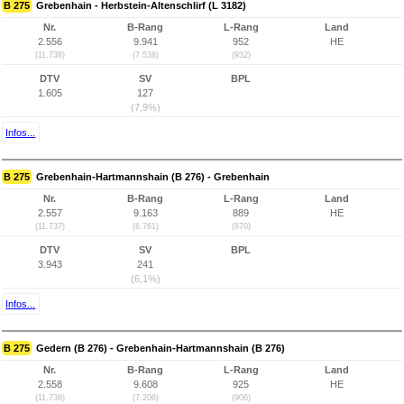
B 275
Grebenhain - Herbstein-Altenschlirf (L 3182)
Nr.
B-Rang
L-Rang
Land
2.556
9.941
952
HE
(11.738)
(7.538)
(932)
DTV
SV
BPL
1.605
127
(7,9%)
Infos...
B 275
Grebenhain-Hartmannshain (B 276) - Grebenhain
Nr.
B-Rang
L-Rang
Land
2.557
9.163
889
HE
(11.737)
(6.761)
(870)
DTV
SV
BPL
3.943
241
(6,1%)
Infos...
B 275
Gedern (B 276) - Grebenhain-Hartmannshain (B 276)
Nr.
B-Rang
L-Rang
Land
2.558
9.608
925
HE
(11.736)
(7.206)
(906)