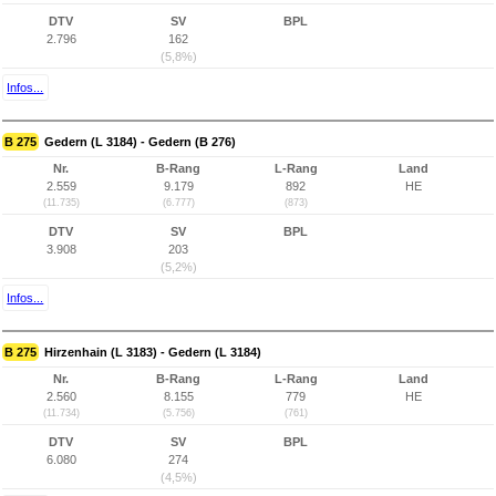
DTV
SV
BPL
2.796
162
(5,8%)
Infos...
B 275
Gedern (L 3184) - Gedern (B 276)
Nr.
B-Rang
L-Rang
Land
2.559
9.179
892
HE
(11.735)
(6.777)
(873)
DTV
SV
BPL
3.908
203
(5,2%)
Infos...
B 275
Hirzenhain (L 3183) - Gedern (L 3184)
Nr.
B-Rang
L-Rang
Land
2.560
8.155
779
HE
(11.734)
(5.756)
(761)
DTV
SV
BPL
6.080
274
(4,5%)