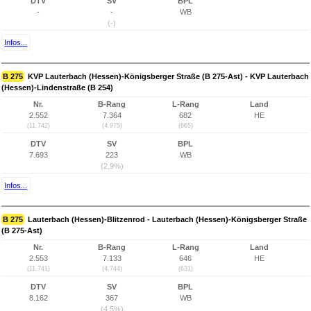
DTV
SV
BPL
-
-
WB
(-)
Infos...
B 275
KVP Lauterbach (Hessen)-Königsberger Straße (B 275-Ast) - KVP Lauterbach
(Hessen)-Lindenstraße (B 254)
Nr.
B-Rang
L-Rang
Land
2.552
7.364
682
HE
(11.742)
(4.975)
(665)
DTV
SV
BPL
7.693
223
WB
(2,9%)
Infos...
B 275
Lauterbach (Hessen)-Blitzenrod - Lauterbach (Hessen)-Königsberger Straße
(B 275-Ast)
Nr.
B-Rang
L-Rang
Land
2.553
7.133
646
HE
(11.741)
(4.744)
(631)
DTV
SV
BPL
8.162
367
WB
(4,5%)