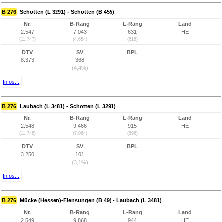
B 276
Schotten (L 3291) - Schotten (B 455)
Nr.
B-Rang
L-Rang
Land
2.547
7.043
631
HE
(11.747)
(4.654)
(616)
DTV
SV
BPL
8.373
368
(4,4%)
Infos...
B 276
Laubach (L 3481) - Schotten (L 3291)
Nr.
B-Rang
L-Rang
Land
2.548
9.466
915
HE
(11.746)
(7.064)
(896)
DTV
SV
BPL
3.250
101
(3,1%)
Infos...
B 276
Mücke (Hessen)-Flensungen (B 49) - Laubach (L 3481)
Nr.
B-Rang
L-Rang
Land
2.549
9.868
944
HE