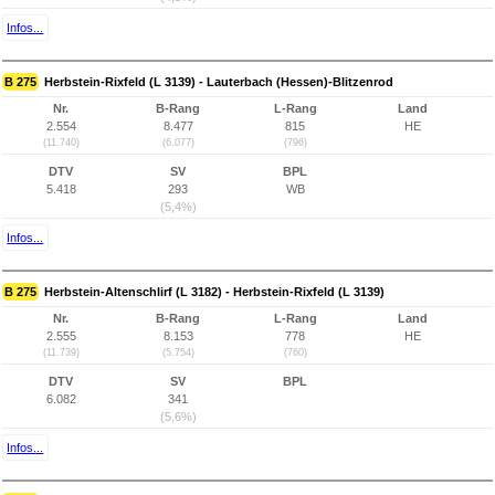
Infos...
B 275
Herbstein-Rixfeld (L 3139) - Lauterbach (Hessen)-Blitzenrod
Nr.
B-Rang
L-Rang
Land
2.554
8.477
815
HE
(11.740)
(6.077)
(796)
DTV
SV
BPL
5.418
293
WB
(5,4%)
Infos...
B 275
Herbstein-Altenschlirf (L 3182) - Herbstein-Rixfeld (L 3139)
Nr.
B-Rang
L-Rang
Land
2.555
8.153
778
HE
(11.739)
(5.754)
(760)
DTV
SV
BPL
6.082
341
(5,6%)
Infos...