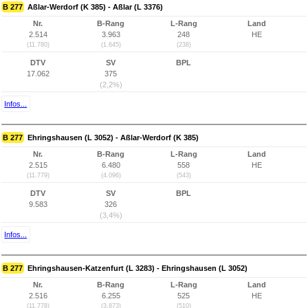
B 277
Aßlar-Werdorf (K 385) - Aßlar (L 3376)
Nr.
B-Rang
L-Rang
Land
2.514
3.963
248
HE
(11.780)
(1.645)
(238)
DTV
SV
BPL
17.062
375
(2,2%)
Infos...
B 277
Ehringshausen (L 3052) - Aßlar-Werdorf (K 385)
Nr.
B-Rang
L-Rang
Land
2.515
6.480
558
HE
(11.779)
(4.096)
(543)
DTV
SV
BPL
9.583
326
(3,4%)
Infos...
B 277
Ehringshausen-Katzenfurt (L 3283) - Ehringshausen (L 3052)
Nr.
B-Rang
L-Rang
Land
2.516
6.255
525
HE
(11.778)
(3.873)
(510)