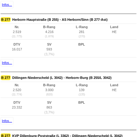
Infos...
B 277
Herborn-Hauptstraße (B 255) - AS Herborn/Sinn (B 277-Ast)
Nr.
B-Rang
L-Rang
Land
2.519
4.216
281
HE
(11.775)
(1.879)
(270)
DTV
SV
BPL
16.017
593
(3,7%)
Infos...
B 277
Dillingen-Niederscheld (L 3042) - Herborn-Burg (B 255/L 3042)
Nr.
B-Rang
L-Rang
Land
2.520
3.000
139
HE
(11.774)
(820)
(135)
DTV
SV
BPL
23.332
863
(3,7%)
Infos...
B 277
KVP Dillenburg-Poststraße (L 3362) - Dillingen-Niederscheld (L 3042)