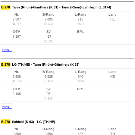
B 278
Tann (Rhön)-Günthers (K 31) - Tann (Rhön)-Lahrbach (L 3174)
Nr.
B-Rang
L-Rang
Land
2.507
7.605
715
HE
(11.787)
(5.210)
(697)
DTV
SV
BPL
7.197
417
(5,8%)
Infos...
B 278
LG (TH/HE) - Tann (Rhön)-Günthers (K 31)
Nr.
B-Rang
L-Rang
Land
2.508
9.825
940
HE
(11.786)
(7.422)
(920)
DTV
SV
BPL
2.108
95
(4,5%)
Infos...
B 278
Schleid (K 93) - LG (TH/HE)
Nr.
B-Rang
L-Rang
Land
2.509
9.856
487
TH