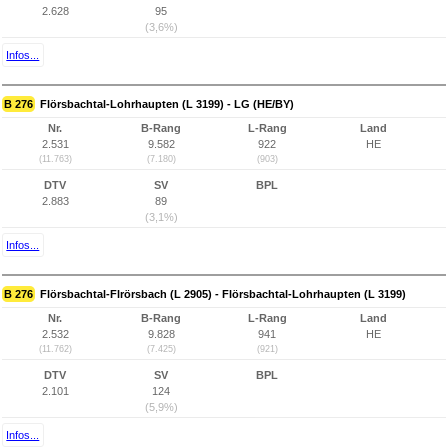
2.628
95
(3,6%)
Infos...
B 276
Flörsbachtal-Lohrhaupten (L 3199) - LG (HE/BY)
Nr.
B-Rang
L-Rang
Land
2.531
9.582
922
HE
(11.763)
(7.180)
(903)
DTV
SV
BPL
2.883
89
(3,1%)
Infos...
B 276
Flörsbachtal-Flrörsbach (L 2905) - Flörsbachtal-Lohrhaupten (L 3199)
Nr.
B-Rang
L-Rang
Land
2.532
9.828
941
HE
(11.762)
(7.425)
(921)
DTV
SV
BPL
2.101
124
(5,9%)
Infos...