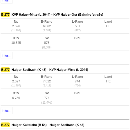
Infos...
B 277
KVP Haiger-Mitte (L 3044) - KVP Haiger-Ost (Bahnhofstraße)
Nr.
B-Rang
L-Rang
Land
2.526
6.062
501
HE
(11.768)
(3.681)
(487)
DTV
SV
BPL
10.545
875
(8,3%)
Infos...
B 277
Haiger-Seelbach (K 43) - KVP Haiger-Mitte (L 3044)
Nr.
B-Rang
L-Rang
Land
2.527
7.812
744
HE
(11.767)
(5.417)
(726)
DTV
SV
BPL
6.786
774
(11,4%)
Infos...
B 277
Haiger-Kalteiche (B 54) - Haiger-Seelbach (K 43)