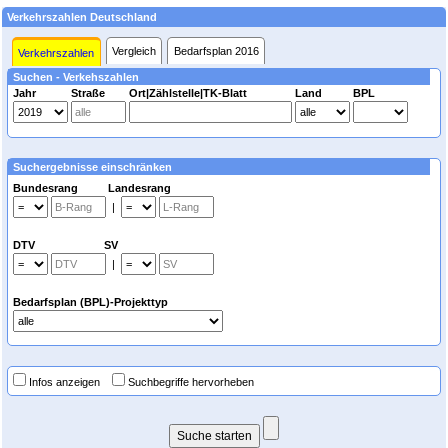
Verkehrszahlen Deutschland
Vergleich
Bedarfsplan 2016
Verkehrszahlen
Suchen - Verkehszahlen
Jahr
Straße
Ort|Zählstelle|TK-Blatt
Land
BPL
Suchergebnisse einschränken
Bundesrang Landesrang
|
DTV SV
|
Bedarfsplan (BPL)-Projekttyp
Infos anzeigen
Suchbegriffe hervorheben