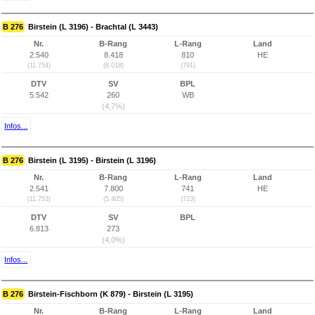
B 276
Birstein (L 3196) - Brachtal (L 3443)
Nr.
B-Rang
L-Rang
Land
2.540
8.418
810
HE
(11.754)
(6.018)
(791)
DTV
SV
BPL
5.542
260
WB
(4,7%)
Infos...
B 276
Birstein (L 3195) - Birstein (L 3196)
Nr.
B-Rang
L-Rang
Land
2.541
7.800
741
HE
(11.753)
(5.405)
(723)
DTV
SV
BPL
6.813
273
(4,0%)
Infos...
B 276
Birstein-Fischborn (K 879) - Birstein (L 3195)
Nr.
B-Rang
L-Rang
Land