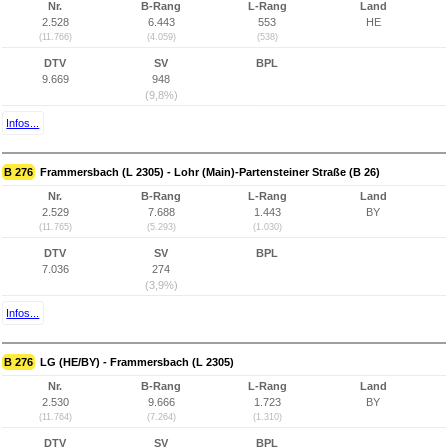
Nr.
B-Rang
L-Rang
Land
2.528
6.443
553
HE
(11.766)
(4.059)
(538)
DTV
SV
BPL
9.669
948
(9,8%)
Infos...
B 276
Frammersbach (L 2305) - Lohr (Main)-Partensteiner Straße (B 26)
Nr.
B-Rang
L-Rang
Land
2.529
7.688
1.443
BY
(11.765)
(5.293)
(1.030)
DTV
SV
BPL
7.036
274
(3,9%)
Infos...
B 276
LG (HE/BY) - Frammersbach (L 2305)
Nr.
B-Rang
L-Rang
Land
2.530
9.666
1.723
BY
(11.764)
(7.264)
(1.310)
DTV
SV
BPL