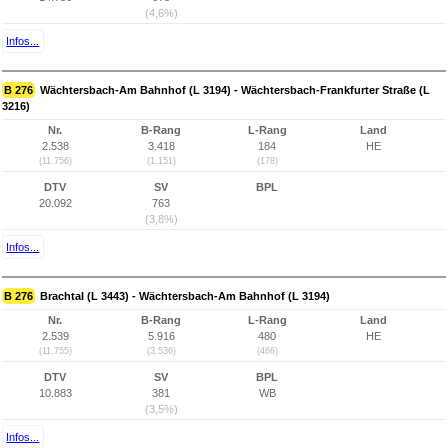
(4,6%)
Infos...
B 276
Wächtersbach-Am Bahnhof (L 3194) - Wächtersbach-Frankfurter Straße (L
3216)
Nr.
B-Rang
L-Rang
Land
2.538
3.418
184
HE
(11.756)
(1.151)
(178)
DTV
SV
BPL
20.092
763
(3,8%)
Infos...
B 276
Brachtal (L 3443) - Wächtersbach-Am Bahnhof (L 3194)
Nr.
B-Rang
L-Rang
Land
2.539
5.916
480
HE
(11.755)
(3.536)
(466)
DTV
SV
BPL
10.883
381
WB
(3,5%)
Infos...