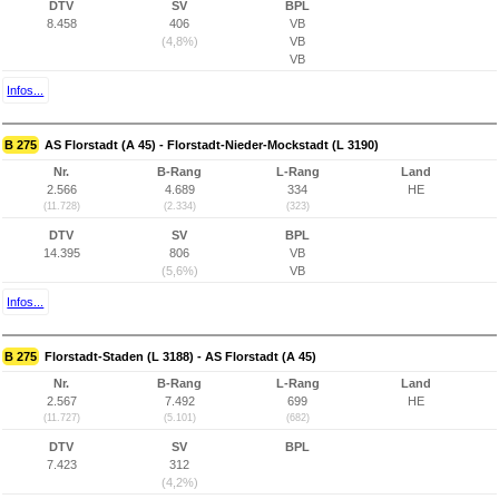
DTV
SV
BPL
8.458
406
VB
(4,8%)
VB
VB
Infos...
B 275
AS Florstadt (A 45) - Florstadt-Nieder-Mockstadt (L 3190)
Nr.
B-Rang
L-Rang
Land
2.566
4.689
334
HE
(11.728)
(2.334)
(323)
DTV
SV
BPL
14.395
806
VB
(5,6%)
VB
Infos...
B 275
Florstadt-Staden (L 3188) - AS Florstadt (A 45)
Nr.
B-Rang
L-Rang
Land
2.567
7.492
699
HE
(11.727)
(5.101)
(682)
DTV
SV
BPL
7.423
312
(4,2%)