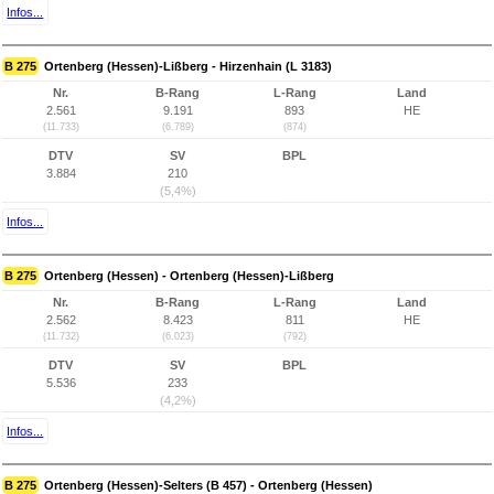
Infos...
B 275
Ortenberg (Hessen)-Lißberg - Hirzenhain (L 3183)
Nr.
B-Rang
L-Rang
Land
2.561
9.191
893
HE
(11.733)
(6.789)
(874)
DTV
SV
BPL
3.884
210
(5,4%)
Infos...
B 275
Ortenberg (Hessen) - Ortenberg (Hessen)-Lißberg
Nr.
B-Rang
L-Rang
Land
2.562
8.423
811
HE
(11.732)
(6.023)
(792)
DTV
SV
BPL
5.536
233
(4,2%)
Infos...
B 275
Ortenberg (Hessen)-Selters (B 457) - Ortenberg (Hessen)