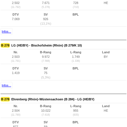
2.502
7.671
728
HE
(11.792)
(5.276)
(710)
DTV
SV
BPL
7.069
926
(13,1%)
Infos...
B 278
LG (HE/BY) - Bischofsheim (Rhön) (B 279/K 10)
Nr.
B-Rang
L-Rang
Land
2.503
9.972
1.749
BY
(11.791)
(7.568)
(1.336)
DTV
SV
BPL
1.419
75
(5,3%)
Infos...
B 278
Ehrenberg (Rhön)-Wüstensachsen (B 284) - LG (HE/BY)
Nr.
B-Rang
L-Rang
Land
2.504
10.022
955
HE
(11.790)
(7.618)
(935)
DTV
SV
BPL
877
59