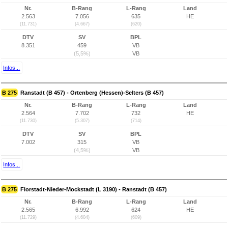
Nr.
B-Rang
L-Rang
Land
2.563
7.056
635
HE
(11.731)
(4.667)
(620)
DTV
SV
BPL
8.351
459
VB
(5,5%)
VB
Infos...
B 275
Ranstadt (B 457) - Ortenberg (Hessen)-Selters (B 457)
Nr.
B-Rang
L-Rang
Land
2.564
7.702
732
HE
(11.730)
(5.307)
(714)
DTV
SV
BPL
7.002
315
VB
(4,5%)
VB
Infos...
B 275
Florstadt-Nieder-Mockstadt (L 3190) - Ranstadt (B 457)
Nr.
B-Rang
L-Rang
Land
2.565
6.992
624
HE
(11.729)
(4.604)
(609)