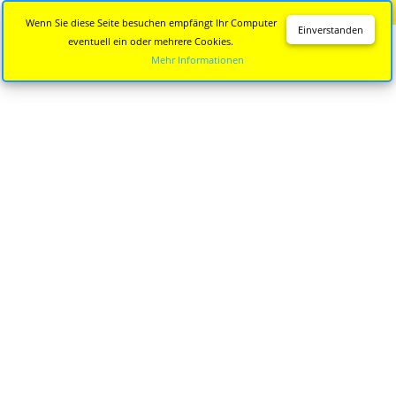
Diese Seite wird nicht mehr aktualisiert.
Zur neuen Seite
Wenn Sie diese Seite besuchen empfängt Ihr Computer
Einverstanden
eventuell ein oder mehrere Cookies.
Mehr Informationen