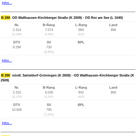
Infos...
B 290
OD Wallhausen-Kirchberger Straße (K 2509) - OD Rot am See (L 1040)
Nr.
B-Rang
L-Rang
Land
2.314
7.074
984
BW
(11.980)
(4.685)
(834)
DTV
SV
BPL
8.298
730
(8,8%)
Infos...
B 290
nördl. Satteldorf-Gröningen (K 2659) - OD Wallhausen-Kirchberger Straße (K
2509)
Nr.
B-Rang
L-Rang
Land
2.315
6.036
842
BW
(11.979)
(3.655)
(693)
DTV
SV
BPL
10.605
795
(7,5%)
Infos...