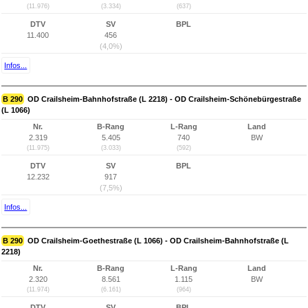
(11.976)
(3.334)
(637)
DTV
SV
BPL
11.400
456
(4,0%)
Infos...
B 290
OD Crailsheim-Bahnhofstraße (L 2218) - OD Crailsheim-Schönebürgestraße
(L 1066)
Nr.
B-Rang
L-Rang
Land
2.319
5.405
740
BW
(11.975)
(3.033)
(592)
DTV
SV
BPL
12.232
917
(7,5%)
Infos...
B 290
OD Crailsheim-Goethestraße (L 1066) - OD Crailsheim-Bahnhofstraße (L
2218)
Nr.
B-Rang
L-Rang
Land
2.320
8.561
1.115
BW
(11.974)
(6.161)
(964)
DTV
SV
BPL