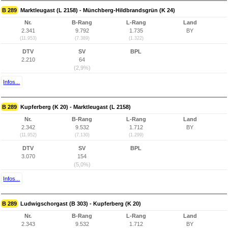
B 289
Marktleugast (L 2158) - Münchberg-Hildbrandsgrün (K 24)
Nr.
B-Rang
L-Rang
Land
2.341
9.792
1.735
BY
(11.953)
(7.389)
(1.322)
DTV
SV
BPL
2.210
64
(2,9%)
Infos...
B 289
Kupferberg (K 20) - Marktleugast (L 2158)
Nr.
B-Rang
L-Rang
Land
2.342
9.532
1.712
BY
(11.952)
(7.130)
(1.299)
DTV
SV
BPL
3.070
154
(5,0%)
Infos...
B 289
Ludwigschorgast (B 303) - Kupferberg (K 20)
Nr.
B-Rang
L-Rang
Land
2.343
9.532
1.712
BY