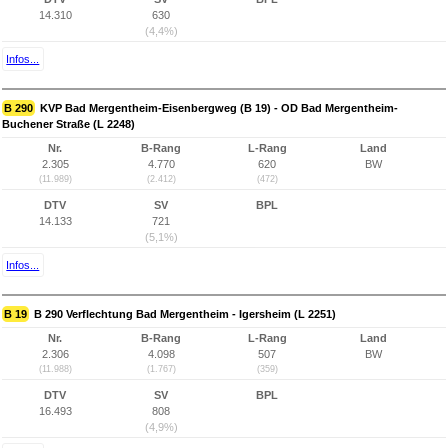
14.310
630
(4,4%)
Infos...
B 290
KVP Bad Mergentheim-Eisenbergweg (B 19) - OD Bad Mergentheim-
Buchener Straße (L 2248)
Nr.
B-Rang
L-Rang
Land
2.305
4.770
620
BW
(11.989)
(2.412)
(472)
DTV
SV
BPL
14.133
721
(5,1%)
Infos...
B 19
B 290 Verflechtung Bad Mergentheim - Igersheim (L 2251)
Nr.
B-Rang
L-Rang
Land
2.306
4.098
507
BW
(11.988)
(1.767)
(359)
DTV
SV
BPL
16.493
808
(4,9%)