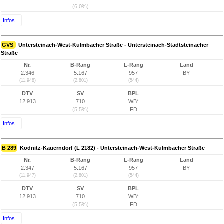
(6,0%)
Infos...
GVS
Untersteinach-West-Kulmbacher Straße - Untersteinach-Stadtsteinacher
Straße
Nr.
B-Rang
L-Rang
Land
2.346
5.167
957
BY
(11.948)
(2.801)
(544)
DTV
SV
BPL
12.913
710
WB*
(5,5%)
FD
Infos...
B 289
Ködnitz-Kauerndorf (L 2182) - Untersteinach-West-Kulmbacher Straße
Nr.
B-Rang
L-Rang
Land
2.347
5.167
957
BY
(11.947)
(2.801)
(544)
DTV
SV
BPL
12.913
710
WB*
(5,5%)
FD
Infos...