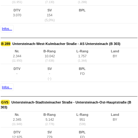
(11.951)
(7.130)
(1.299)
DTV
SV
BPL
3.070
154
(5,0%)
Infos...
B 289
Untersteinach-West-Kulmbacher Straße - AS Untersteinach (B 303)
Nr.
B-Rang
L-Rang
Land
2.344
10.042
1.757
BY
(11.950)
(7.638)
(1.344)
DTV
SV
BPL
-
-
FD
(-)
Infos...
GVS
Untersteinach-Stadtsteinacher Straße - Untersteinach-Ost-Hauptstraße (B
303)
Nr.
B-Rang
L-Rang
Land
2.345
5.142
951
BY
(11.949)
(2.776)
(538)
DTV
SV
BPL
12.975
779
FD