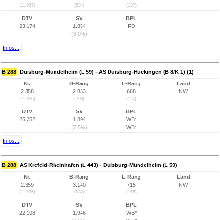
(11.937)
(834)
(137)
DTV
SV
BPL
23.174
1.854
FD
(8,0%)
Infos...
B 288
Duisburg-Mündelheim (L 59) - AS Duisburg-Huckingen (B 8/K 1) (1)
Nr.
B-Rang
L-Rang
Land
2.358
2.833
668
NW
(11.936)
(700)
(114)
DTV
SV
BPL
25.252
1.894
WB*
(7,5%)
WB*
Infos...
B 288
AS Krefeld-Rheinhafen (L 443) - Duisburg-Mündelheim (L 59)
Nr.
B-Rang
L-Rang
Land
2.359
3.140
715
NW
(11.935)
(932)
(155)
DTV
SV
BPL
22.108
1.946
WB*