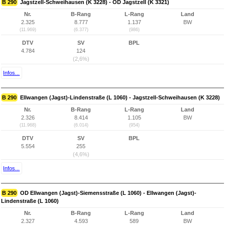
B 290
Jagstzell-Schweihausen (K 3228) - OD Jagstzell (K 3321)
Nr.
B-Rang
L-Rang
Land
2.325
8.777
1.137
BW
(11.969)
(6.377)
(986)
DTV
SV
BPL
4.784
124
(2,6%)
Infos...
B 290
Ellwangen (Jagst)-Lindenstraße (L 1060) - Jagstzell-Schweihausen (K 3228)
Nr.
B-Rang
L-Rang
Land
2.326
8.414
1.105
BW
(11.968)
(6.014)
(954)
DTV
SV
BPL
5.554
255
(4,6%)
Infos...
B 290
OD Ellwangen (Jagst)-Siemensstraße (L 1060) - Ellwangen (Jagst)-
Lindenstraße (L 1060)
Nr.
B-Rang
L-Rang
Land
2.327
4.593
589
BW