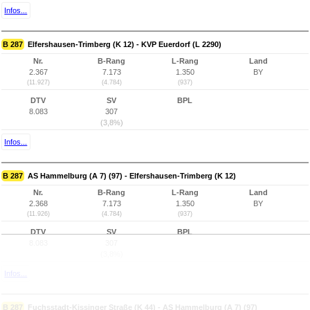
Infos...
B 287
Elfershausen-Trimberg (K 12) - KVP Euerdorf (L 2290)
Nr.
B-Rang
L-Rang
Land
2.367
7.173
1.350
BY
(11.927)
(4.784)
(937)
DTV
SV
BPL
8.083
307
(3,8%)
Infos...
B 287
AS Hammelburg (A 7) (97) - Elfershausen-Trimberg (K 12)
Nr.
B-Rang
L-Rang
Land
2.368
7.173
1.350
BY
(11.926)
(4.784)
(937)
DTV
SV
BPL
8.083
307
(3,8%)
Infos...
B 287
Fuchsstadt-Kissinger Straße (K 44) - AS Hammelburg (A 7) (97)