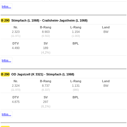
Infos...
B 290
Stimpfach (L 1068) - Crailsheim-Jagstheim (L 1068)
Nr.
B-Rang
L-Rang
Land
2.323
8.903
1.154
BW
(11.971)
(6.502)
(1.003)
DTV
SV
BPL
4.490
189
(4,2%)
Infos...
B 290
OD Jagstzell (K 3321) - Stimpfach (L 1068)
Nr.
B-Rang
L-Rang
Land
2.324
8.737
1.131
BW
(11.970)
(6.337)
(980)
DTV
SV
BPL
4.875
297
(6,1%)
Infos...