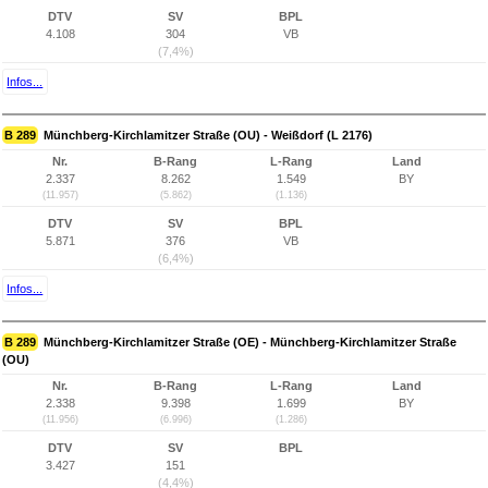
DTV
SV
BPL
4.108
304
VB
(7,4%)
Infos...
B 289
Münchberg-Kirchlamitzer Straße (OU) - Weißdorf (L 2176)
Nr.
B-Rang
L-Rang
Land
2.337
8.262
1.549
BY
(11.957)
(5.862)
(1.136)
DTV
SV
BPL
5.871
376
VB
(6,4%)
Infos...
B 289
Münchberg-Kirchlamitzer Straße (OE) - Münchberg-Kirchlamitzer Straße
(OU)
Nr.
B-Rang
L-Rang
Land
2.338
9.398
1.699
BY
(11.956)
(6.996)
(1.286)
DTV
SV
BPL
3.427
151
(4,4%)