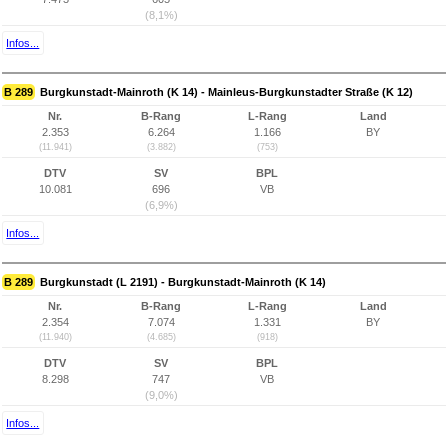
(8,1%)
Infos...
B 289
Burgkunstadt-Mainroth (K 14) - Mainleus-Burgkunstadter Straße (K 12)
Nr.
B-Rang
L-Rang
Land
2.353
6.264
1.166
BY
(11.941)
(3.882)
(753)
DTV
SV
BPL
10.081
696
VB
(6,9%)
Infos...
B 289
Burgkunstadt (L 2191) - Burgkunstadt-Mainroth (K 14)
Nr.
B-Rang
L-Rang
Land
2.354
7.074
1.331
BY
(11.940)
(4.685)
(918)
DTV
SV
BPL
8.298
747
VB
(9,0%)
Infos...