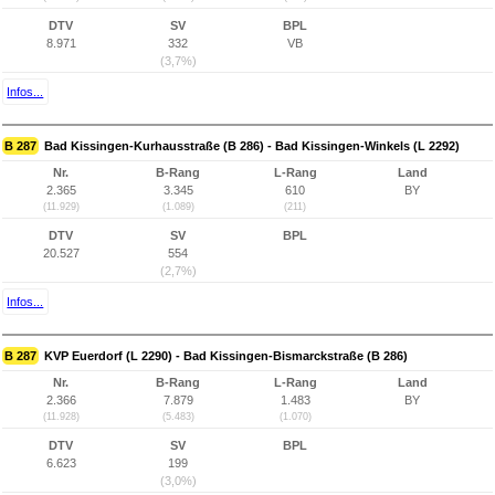
DTV
SV
BPL
8.971
332
VB
(3,7%)
Infos...
B 287
Bad Kissingen-Kurhausstraße (B 286) - Bad Kissingen-Winkels (L 2292)
Nr.
B-Rang
L-Rang
Land
2.365
3.345
610
BY
(11.929)
(1.089)
(211)
DTV
SV
BPL
20.527
554
(2,7%)
Infos...
B 287
KVP Euerdorf (L 2290) - Bad Kissingen-Bismarckstraße (B 286)
Nr.
B-Rang
L-Rang
Land
2.366
7.879
1.483
BY
(11.928)
(5.483)
(1.070)
DTV
SV
BPL
6.623
199
(3,0%)