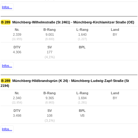
Infos...
B 289
Münchberg-Wilhelmstraße (St 2461) - Münchberg-Kirchlamitzer Straße (OE)
Nr.
B-Rang
L-Rang
Land
2.339
9.001
1.640
BY
(11.955)
(6.600)
(1.227)
DTV
SV
BPL
4.306
177
(4,1%)
Infos...
B 289
Münchberg-Hildbrandsgrün (K 24) - Münchberg-Ludwig-Zapf-Straße (St
2194)
Nr.
B-Rang
L-Rang
Land
2.340
9.365
1.694
BY
(11.954)
(6.963)
(1.281)
DTV
SV
BPL
3.498
108
VB
(3,1%)
Infos...