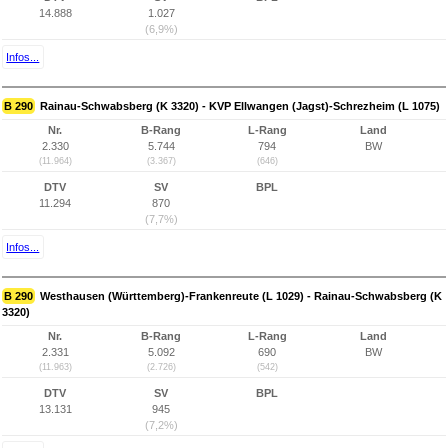
14.888
1.027
(6,9%)
Infos...
B 290
Rainau-Schwabsberg (K 3320) - KVP Ellwangen (Jagst)-Schrezheim (L 1075)
Nr.
B-Rang
L-Rang
Land
2.330
5.744
794
BW
(11.964)
(3.367)
(646)
DTV
SV
BPL
11.294
870
(7,7%)
Infos...
B 290
Westhausen (Württemberg)-Frankenreute (L 1029) - Rainau-Schwabsberg (K
3320)
Nr.
B-Rang
L-Rang
Land
2.331
5.092
690
BW
(11.963)
(2.726)
(542)
DTV
SV
BPL
13.131
945
(7,2%)