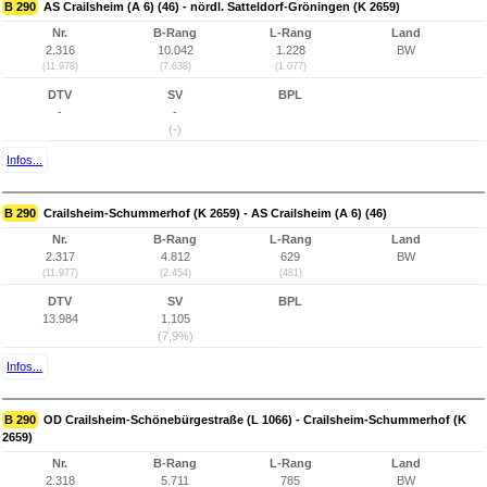
B 290
AS Crailsheim (A 6) (46) - nördl. Satteldorf-Gröningen (K 2659)
Nr.
B-Rang
L-Rang
Land
2.316
10.042
1.228
BW
(11.978)
(7.638)
(1.077)
DTV
SV
BPL
-
-
(-)
Infos...
B 290
Crailsheim-Schummerhof (K 2659) - AS Crailsheim (A 6) (46)
Nr.
B-Rang
L-Rang
Land
2.317
4.812
629
BW
(11.977)
(2.454)
(481)
DTV
SV
BPL
13.984
1.105
(7,9%)
Infos...
B 290
OD Crailsheim-Schönebürgestraße (L 1066) - Crailsheim-Schummerhof (K
2659)
Nr.
B-Rang
L-Rang
Land
2.318
5.711
785
BW