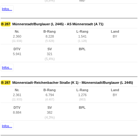
(8,8%)
WB*
Infos...
B 287
Münnerstadt/Burglauer (L 2445) - AS Münnerstadt (A 71)
Nr.
B-Rang
L-Rang
Land
2.360
8.228
1.541
BY
(11.934)
(5.828)
(1.128)
DTV
SV
BPL
5.941
321
(5,4%)
Infos...
B 287
Münnerstadt-Reichenbacher Straße (K 1) - Münnerstadt/Burglauer (L 2445)
Nr.
B-Rang
L-Rang
Land
2.361
6.794
1.276
BY
(11.933)
(4.407)
(863)
DTV
SV
BPL
8.884
382
(4,3%)
Infos...