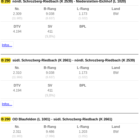
B 290
nördl. Schrozberg-Riedbach (K 2539) - Niederstetten-Eichhof (L 1020)
Nr.
B-Rang
L-Rang
Land
2.309
9.038
1.173
BW
(11.985)
(6.637)
(1.022)
DTV
SV
BPL
4.194
411
(9,8%)
Infos...
B 290
südl. Schrozberg-Riedbach (K 2661) - nördl. Schrozberg-Riedbach (K 2539)
Nr.
B-Rang
L-Rang
Land
2.310
9.038
1.173
BW
(11.984)
(6.637)
(1.022)
DTV
SV
BPL
4.194
411
(9,8%)
Infos...
B 290
OD Blaufelden (L 1001) - südl. Schrozberg-Riedbach (K 2661)
Nr.
B-Rang
L-Rang
Land
2.311
9.486
1.203
BW
(11.983)
(7.084)
(1.052)