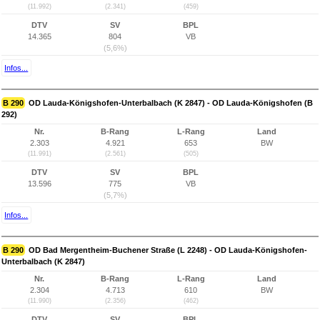
(11.992)
(2.341)
(459)
DTV
SV
BPL
14.365
804
VB
(5,6%)
Infos...
B 290
OD Lauda-Königshofen-Unterbalbach (K 2847) - OD Lauda-Königshofen (B
292)
Nr.
B-Rang
L-Rang
Land
2.303
4.921
653
BW
(11.991)
(2.561)
(505)
DTV
SV
BPL
13.596
775
VB
(5,7%)
Infos...
B 290
OD Bad Mergentheim-Buchener Straße (L 2248) - OD Lauda-Königshofen-
Unterbalbach (K 2847)
Nr.
B-Rang
L-Rang
Land
2.304
4.713
610
BW
(11.990)
(2.356)
(462)
DTV
SV
BPL