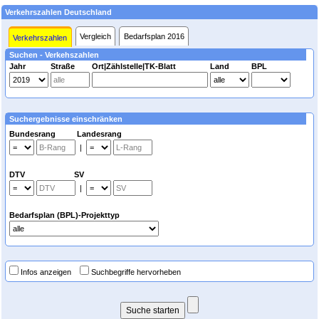
Verkehrszahlen Deutschland
Vergleich
Bedarfsplan 2016
Verkehrszahlen
Suchen - Verkehszahlen
Jahr
Straße
Ort|Zählstelle|TK-Blatt
Land
BPL
Suchergebnisse einschränken
Bundesrang Landesrang
|
DTV SV
|
Bedarfsplan (BPL)-Projekttyp
Infos anzeigen
Suchbegriffe hervorheben