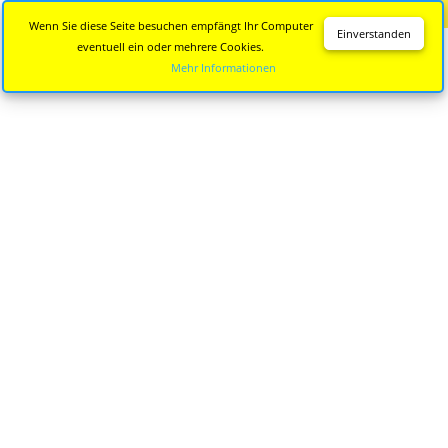
Diese Seite wird nicht mehr aktualisiert.
Zur neuen Seite
Wenn Sie diese Seite besuchen empfängt Ihr Computer
Einverstanden
eventuell ein oder mehrere Cookies.
Mehr Informationen