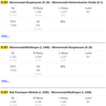
B 287
Münnerstadt-Burghausen (K 20) - Münnerstadt-Reichenbacher Straße (K 1)
Nr.
B-Rang
L-Rang
Land
2.362
7.303
1.373
BY
(11.932)
(4.914)
(960)
DTV
SV
BPL
7.840
431
(5,5%)
Infos...
B 287
Münnerstadt/Nüdlingen (L 2445) - Münnerstadt-Burghausen (K 20)
Nr.
B-Rang
L-Rang
Land
2.363
6.598
1.237
BY
(11.931)
(4.213)
(824)
DTV
SV
BPL
9.319
466
(5,0%)
Infos...
B 287
Bad Kissingen-Winkels (L 2292) - Münnerstadt/Nüdlingen (L 2445)
Nr.
B-Rang
L-Rang
Land
2.364
6.758
1.266
BY
(11.930)
(4.372)
(853)