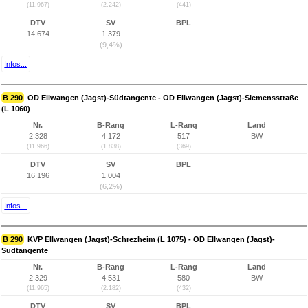
(11.967)
(2.242)
(441)
DTV
SV
BPL
14.674
1.379
(9,4%)
Infos...
B 290
OD Ellwangen (Jagst)-Südtangente - OD Ellwangen (Jagst)-Siemensstraße
(L 1060)
Nr.
B-Rang
L-Rang
Land
2.328
4.172
517
BW
(11.966)
(1.838)
(369)
DTV
SV
BPL
16.196
1.004
(6,2%)
Infos...
B 290
KVP Ellwangen (Jagst)-Schrezheim (L 1075) - OD Ellwangen (Jagst)-
Südtangente
Nr.
B-Rang
L-Rang
Land
2.329
4.531
580
BW
(11.965)
(2.182)
(432)
DTV
SV
BPL