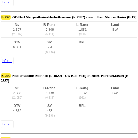
Infos...
B 290
OD Bad Mergentheim-Herbsthausen (K 2887) - südl. Bad Mergentheim (B 19)
Nr.
B-Rang
L-Rang
Land
2.307
7.809
1.051
BW
(11.987)
(5.414)
(900)
DTV
SV
BPL
6.801
551
(8,1%)
Infos...
B 290
Niederstetten-Eichhof (L 1020) - OD Bad Mergentheim-Herbsthausen (K
2887)
Nr.
B-Rang
L-Rang
Land
2.308
8.738
1.132
BW
(11.986)
(6.338)
(981)
DTV
SV
BPL
4.872
453
(9,3%)
Infos...