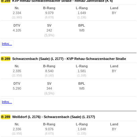
B 289
KVP Rehau-Schwarzenbacher Straße - Rehau-Jahnstraße (K 4)
Nr.
B-Rang
L-Rang
Land
2.334
9.079
1.649
BY
(11.960)
(6.678)
(1.236)
DTV
SV
BPL
4.105
242
WB
(5,9%)
Infos...
B 289
Schwarzenbach (Saale) (L 2177) - KVP Rehau-Schwarzenbacher Straße
Nr.
B-Rang
L-Rang
Land
2.335
8.540
1.581
BY
(11.959)
(6.140)
(1.168)
DTV
SV
BPL
5.290
344
WB
(6,5%)
Infos...
B 289
Weißdorf (L 2176) - Schwarzenbach (Saale) (L 2177)
Nr.
B-Rang
L-Rang
Land
2.336
9.076
1.648
BY
(11.958)
(6.675)
(1.235)