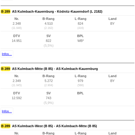
B 289
AS Kulmbach-Kauernburg - Ködnitz-Kauerndorf (L 2182)
Nr.
B-Rang
L-Rang
Land
2.348
4.510
824
BY
(11.946)
(2.162)
(416)
DTV
SV
BPL
14.951
822
WB*
(5,5%)
Infos...
B 289
AS Kulmbach-Mitte (B 85) - AS Kulmbach-Kauernburg
Nr.
B-Rang
L-Rang
Land
2.349
5.272
979
BY
(11.945)
(2.904)
(566)
DTV
SV
BPL
12.592
743
(5,9%)
Infos...
B 289
AS Kulmbach-West (B 85) - AS Kulmbach-Mitte (B 85)
Nr.
B-Rang
L-Rang
Land