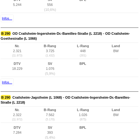
5.244
556
(10,6%)
Infos...
B 290
OD Crailsheim-Ingersheim-Dr.-Bareilles-Straße (L 2218) - OD Crailsheim-
Goethestraße (L 1066)
Nr.
B-Rang
L-Rang
Land
2.321
3.725
448
BW
(11.973)
(1.432)
(301)
DTV
SV
BPL
18.229
1.076
(5,9%)
Infos...
B 290
Crailsheim-Jagstheim (L 1068) - OD Crailsheim-Ingersheim-Dr.-Bareilles-
Straße (L 2218)
Nr.
B-Rang
L-Rang
Land
2.322
7.562
1.026
BW
(11.972)
(5.170)
(875)
DTV
SV
BPL
7.284
393
(5,4%)