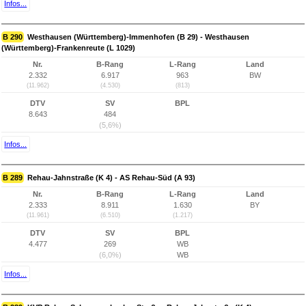
Infos...
B 290
Westhausen (Württemberg)-Immenhofen (B 29) - Westhausen
(Württemberg)-Frankenreute (L 1029)
Nr.
B-Rang
L-Rang
Land
2.332
6.917
963
BW
(11.962)
(4.530)
(813)
DTV
SV
BPL
8.643
484
(5,6%)
Infos...
B 289
Rehau-Jahnstraße (K 4) - AS Rehau-Süd (A 93)
Nr.
B-Rang
L-Rang
Land
2.333
8.911
1.630
BY
(11.961)
(6.510)
(1.217)
DTV
SV
BPL
4.477
269
WB
(6,0%)
WB
Infos...