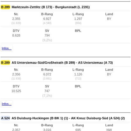
B 289
Marktzeuln-Zettlitz (B 173) - Burgkunstadt (L 2191)
Nr.
B-Rang
L-Rang
Land
2.355
6.927
1.297
BY
(11.939)
(4.540)
(884)
DTV
SV
BPL
8.628
794
(9,2%)
Infos...
B 289
AS Untersiemau-Süd/Großheirath (B 289) - AS Untersiemau (A 73)
Nr.
B-Rang
L-Rang
Land
2.356
6.072
1.126
BY
(11.938)
(3.691)
(713)
DTV
SV
BPL
10.525
747
(7,1%)
Infos...
A 524
AS Duisburg-Huckingen (B 8/K 1) (1) - AK Kreuz Duisburg-Süd (A 524) (2)
Nr.
B-Rang
L-Rang
Land
2.357
3.016
695
NW