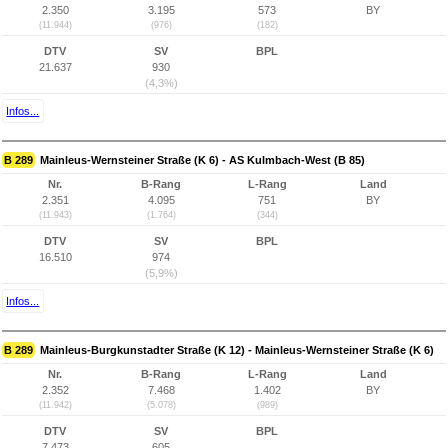
2.350
3.195
573
BY
(11.944)
(976)
(182)
DTV
SV
BPL
21.637
930
(4,3%)
Infos...
B 289
Mainleus-Wernsteiner Straße (K 6) - AS Kulmbach-West (B 85)
Nr.
B-Rang
L-Rang
Land
2.351
4.095
751
BY
(11.943)
(1.764)
(344)
DTV
SV
BPL
16.510
974
(5,9%)
Infos...
B 289
Mainleus-Burgkunstadter Straße (K 12) - Mainleus-Wernsteiner Straße (K 6)
Nr.
B-Rang
L-Rang
Land
2.352
7.468
1.402
BY
(11.942)
(5.078)
(989)
DTV
SV
BPL
7.473
605