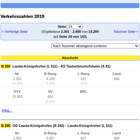
Verkehrszahlen 2019
Seite
< Vorherige Seite
(Ergebnisse
2.301
-
2.400
von
14.284
Nächste Seite >
auf
Seite 24 von 143
)
Abschnitt
B 290
Lauda-Königshofen (L 511) - AS Tauberbischofsheim (A 81)
Nr.
B-Rang
L-Rang
Land
2.301
4.226
521
BW
(11.993)
(1.889)
(373)
DTV
SV
BPL
15.983
863
(5,4%)
Infos...
B 290
OD Lauda-Königshofen (B 292) - Lauda-Königshofen (L 511)
Nr.
B-Rang
L-Rang
Land
2.302
4.697
607
BW