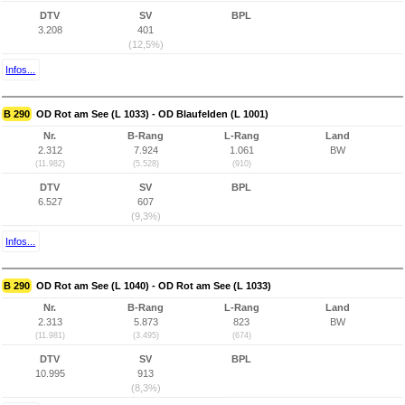
DTV
SV
BPL
3.208
401
(12,5%)
Infos...
B 290
OD Rot am See (L 1033) - OD Blaufelden (L 1001)
Nr.
B-Rang
L-Rang
Land
2.312
7.924
1.061
BW
(11.982)
(5.528)
(910)
DTV
SV
BPL
6.527
607
(9,3%)
Infos...
B 290
OD Rot am See (L 1040) - OD Rot am See (L 1033)
Nr.
B-Rang
L-Rang
Land
2.313
5.873
823
BW
(11.981)
(3.495)
(674)
DTV
SV
BPL
10.995
913
(8,3%)