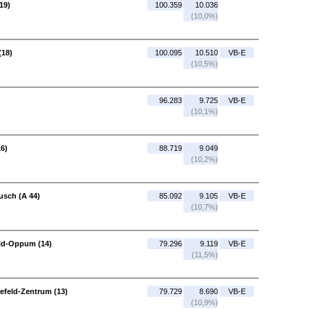
19)
100.359
10.036
(10,0%)
(18)
100.095
10.510
VB-E
(10,5%)
96.283
9.725
VB-E
(10,1%)
16)
88.719
9.049
(10,2%)
usch (A 44)
85.092
9.105
VB-E
(10,7%)
eld-Oppum (14)
79.296
9.119
VB-E
(11,5%)
refeld-Zentrum (13)
79.729
8.690
VB-E
(10,9%)