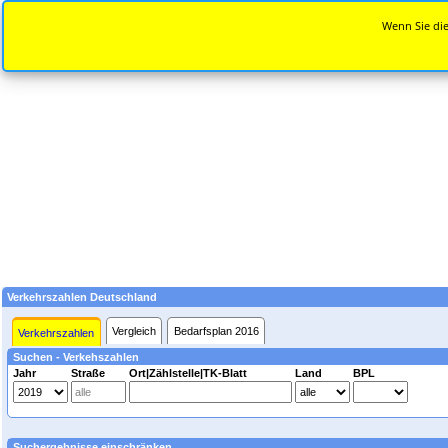
Wenn Sie die
Verkehrszahlen Deutschland
Vergleich
Bedarfsplan 2016
Verkehrszahlen
Suchen - Verkehszahlen
Jahr
Straße
Ort|Zählstelle|TK-Blatt
Land
BPL
Suchergebnisse einschränken