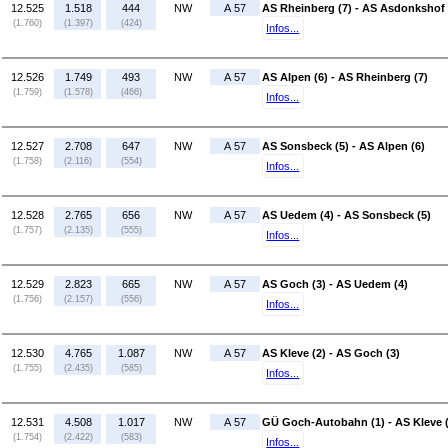
12.525
1.518
444
NW
A 57
AS Rheinberg (7) - AS Asdonkshof 
(1.760)
(1.397)
(424)
Infos...
12.526
1.749
493
NW
A 57
AS Alpen (6) - AS Rheinberg (7)
(1.759)
(1.578)
(466)
Infos...
12.527
2.708
647
NW
A 57
AS Sonsbeck (5) - AS Alpen (6)
(1.758)
(2.116)
(554)
Infos...
12.528
2.765
656
NW
A 57
AS Uedem (4) - AS Sonsbeck (5)
(1.757)
(2.135)
(555)
Infos...
12.529
2.823
665
NW
A 57
AS Goch (3) - AS Uedem (4)
(1.756)
(2.157)
(556)
Infos...
12.530
4.765
1.087
NW
A 57
AS Kleve (2) - AS Goch (3)
(1.755)
(2.435)
(585)
Infos...
12.531
4.508
1.017
NW
A 57
GÜ Goch-Autobahn (1) - AS Kleve (
(1.754)
(2.422)
(583)
Infos...