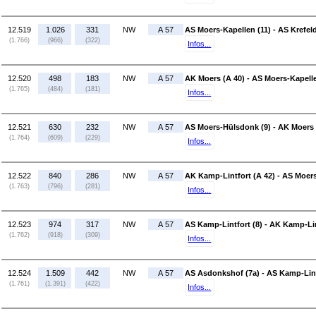
12.519
1.026
331
NW
A 57
AS Moers-Kapellen (11) - AS Krefel
(1.766)
(966)
(322)
Infos...
12.520
498
183
NW
A 57
AK Moers (A 40) - AS Moers-Kapelle
(1.765)
(484)
(181)
Infos...
12.521
630
232
NW
A 57
AS Moers-Hülsdonk (9) - AK Moers 
(1.764)
(609)
(229)
Infos...
12.522
840
286
NW
A 57
AK Kamp-Lintfort (A 42) - AS Moer
(1.763)
(796)
(281)
Infos...
12.523
974
317
NW
A 57
AS Kamp-Lintfort (8) - AK Kamp-Lin
(1.762)
(918)
(309)
Infos...
12.524
1.509
442
NW
A 57
AS Asdonkshof (7a) - AS Kamp-Lint
(1.761)
(1.391)
(422)
Infos...