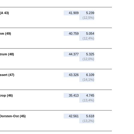
(A 43)
41.909
5.239
(12,5%)
mm (49)
40.759
5.054
(12,4%)
trum (48)
44.377
5.325
(12,0%)
ssert (47)
43.326
6.109
(14,1%)
trop (46)
35.413
4.745
(13,4%)
Dorsten-Ost (45)
42.561
5.618
(13,2%)