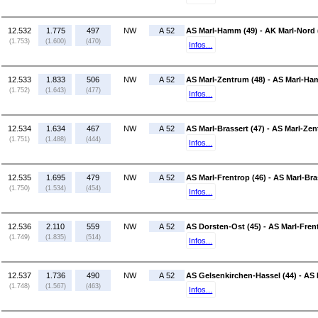
12.532
1.775
497
NW
A 52
AS Marl-Hamm (49) - AK Marl-Nord 
(1.753)
(1.600)
(470)
Infos...
12.533
1.833
506
NW
A 52
AS Marl-Zentrum (48) - AS Marl-Ha
(1.752)
(1.643)
(477)
Infos...
12.534
1.634
467
NW
A 52
AS Marl-Brassert (47) - AS Marl-Zen
(1.751)
(1.488)
(444)
Infos...
12.535
1.695
479
NW
A 52
AS Marl-Frentrop (46) - AS Marl-Bra
(1.750)
(1.534)
(454)
Infos...
12.536
2.110
559
NW
A 52
AS Dorsten-Ost (45) - AS Marl-Fren
(1.749)
(1.835)
(514)
Infos...
12.537
1.736
490
NW
A 52
AS Gelsenkirchen-Hassel (44) - AS 
(1.748)
(1.567)
(463)
Infos...