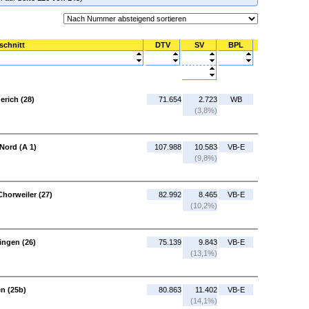
schnitt
DTV
SV
BPL
erich (28)
71.654
2.723
WB
(3,8%)
Nord (A 1)
107.988
10.583
VB-E
(9,8%)
horweiler (27)
82.992
8.465
VB-E
(10,2%)
ingen (26)
75.139
9.843
VB-E
(13,1%)
n (25b)
80.863
11.402
VB-E
(14,1%)