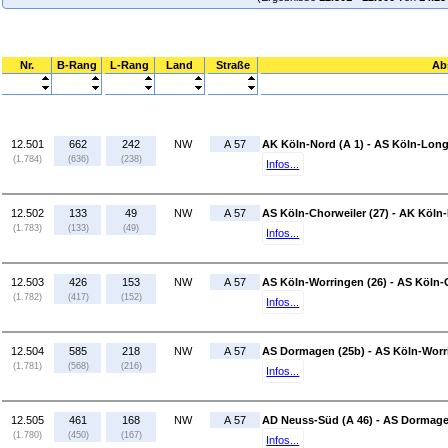
Nr.
B-Rang
L-Rang
Land
Straße
Ab
12.501
662
242
NW
A 57
AK Köln-Nord (A 1) - AS Köln-Long
(1.784)
(636)
(238)
Infos...
12.502
133
49
NW
A 57
AS Köln-Chorweiler (27) - AK Köln-
(1.783)
(133)
(49)
Infos...
12.503
426
153
NW
A 57
AS Köln-Worringen (26) - AS Köln-C
(1.782)
(417)
(152)
Infos...
12.504
585
218
NW
A 57
AS Dormagen (25b) - AS Köln-Worr
(1.781)
(568)
(216)
Infos...
12.505
461
168
NW
A 57
AD Neuss-Süd (A 46) - AS Dormage
(1.780)
(450)
(167)
Infos...