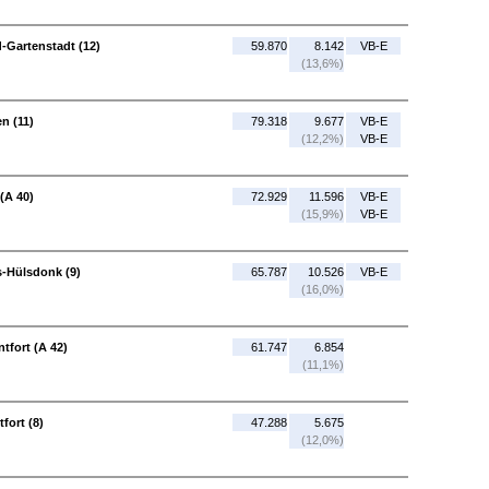
d-Gartenstadt (12)
59.870
8.142
VB-E
(13,6%)
n (11)
79.318
9.677
VB-E
(12,2%)
VB-E
(A 40)
72.929
11.596
VB-E
(15,9%)
VB-E
s-Hülsdonk (9)
65.787
10.526
VB-E
(16,0%)
tfort (A 42)
61.747
6.854
(11,1%)
fort (8)
47.288
5.675
(12,0%)