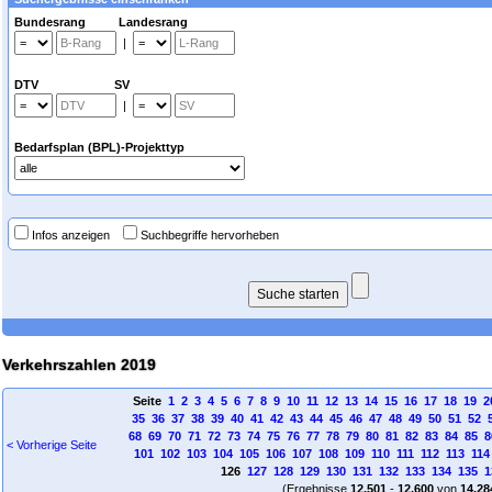
Bundesrang Landesrang
|
DTV SV
|
Bedarfsplan (BPL)-Projekttyp
Infos anzeigen
Suchbegriffe hervorheben
Verkehrszahlen 2019
Seite
1
2
3
4
5
6
7
8
9
10
11
12
13
14
15
16
17
18
19
2
35
36
37
38
39
40
41
42
43
44
45
46
47
48
49
50
51
52
68
69
70
71
72
73
74
75
76
77
78
79
80
81
82
83
84
85
8
< Vorherige Seite
101
102
103
104
105
106
107
108
109
110
111
112
113
114
126
127
128
129
130
131
132
133
134
135
1
(Ergebnisse
12.501
-
12.600
von
14.28