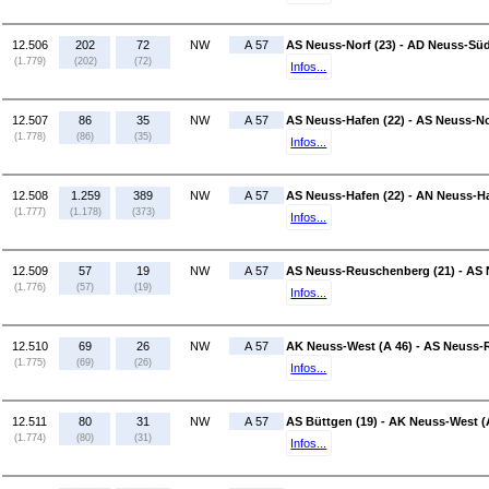
12.506
202
72
NW
A 57
AS Neuss-Norf (23) - AD Neuss-Süd
(1.779)
(202)
(72)
Infos...
12.507
86
35
NW
A 57
AS Neuss-Hafen (22) - AS Neuss-No
(1.778)
(86)
(35)
Infos...
12.508
1.259
389
NW
A 57
AS Neuss-Hafen (22) - AN Neuss-Ha
(1.777)
(1.178)
(373)
Infos...
12.509
57
19
NW
A 57
AS Neuss-Reuschenberg (21) - AS 
(1.776)
(57)
(19)
Infos...
12.510
69
26
NW
A 57
AK Neuss-West (A 46) - AS Neuss-
(1.775)
(69)
(26)
Infos...
12.511
80
31
NW
A 57
AS Büttgen (19) - AK Neuss-West (
(1.774)
(80)
(31)
Infos...