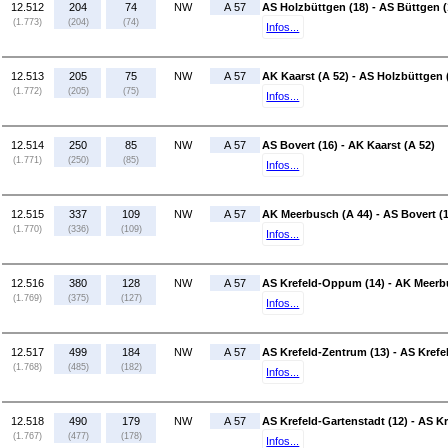
12.512
204
74
NW
A 57
AS Holzbüttgen (18) - AS Büttgen (
(1.773)
(204)
(74)
Infos...
12.513
205
75
NW
A 57
AK Kaarst (A 52) - AS Holzbüttgen 
(1.772)
(205)
(75)
Infos...
12.514
250
85
NW
A 57
AS Bovert (16) - AK Kaarst (A 52)
(1.771)
(250)
(85)
Infos...
12.515
337
109
NW
A 57
AK Meerbusch (A 44) - AS Bovert (
(1.770)
(336)
(109)
Infos...
12.516
380
128
NW
A 57
AS Krefeld-Oppum (14) - AK Meerb
(1.769)
(375)
(127)
Infos...
12.517
499
184
NW
A 57
AS Krefeld-Zentrum (13) - AS Kref
(1.768)
(485)
(182)
Infos...
12.518
490
179
NW
A 57
AS Krefeld-Gartenstadt (12) - AS K
(1.767)
(477)
(178)
Infos...