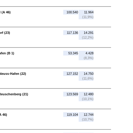
 (A 46)
100.540
11.964
(11,9%)
rf (23)
117.136
14.291
(12,2%)
fen (B 1)
53.345
4.428
(8,3%)
Neuss-Hafen (22)
127.152
14.750
(11,6%)
Reuschenberg (21)
123.569
12.480
(10,1%)
A 46)
119.104
12.744
(10,7%)