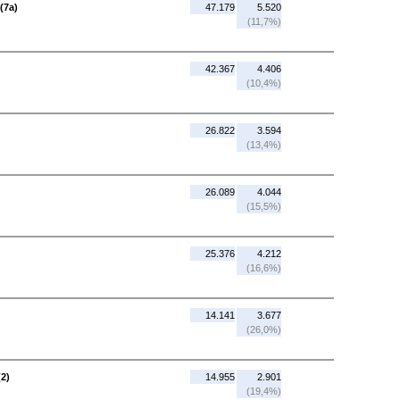
(7a)
47.179
5.520
(11,7%)
42.367
4.406
(10,4%)
26.822
3.594
(13,4%)
26.089
4.044
(15,5%)
25.376
4.212
(16,6%)
14.141
3.677
(26,0%)
2)
14.955
2.901
(19,4%)