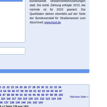
bundesweite Straßenverkehrszählungen
statt. Die letzte Zählung erfolgte 2015, die
nächste ist für 2020 geplant. Die
Quelldaten stehen ebenfalls auf der Seite
der Bundesanstalt für Straßenwesen zum
Abruf breit:
www.bast.de
0
21
22
23
24
25
26
27
28
29
30
31
32
33
34
53
54
55
56
57
58
59
60
61
62
63
64
65
66
67
6
87
88
89
90
91
92
93
94
95
96
97
98
99
100
Nächste Seite >
115
116
117
118
119
120
121
122
123
124
125
36
137
138
139
140
141
142
143
4
auf
Seite 126 von 143
)