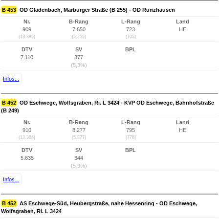
B 453
OD Gladenbach, Marburger Straße (B 255) - OD Runzhausen
Nr.
B-Rang
L-Rang
Land
909
7.650
723
HE
(13.385)
(5.255)
(705)
DTV
SV
BPL
7.110
377
(5,3%)
Infos...
B 452
OD Eschwege, Wolfsgraben, Ri. L 3424 - KVP OD Eschwege, Bahnhofstraße
(B 249)
Nr.
B-Rang
L-Rang
Land
910
8.277
795
HE
(13.384)
(5.877)
(776)
DTV
SV
BPL
5.835
344
(5,9%)
Infos...
B 452
AS Eschwege-Süd, Heubergstraße, nahe Hessenring - OD Eschwege,
Wolfsgraben, Ri. L 3424