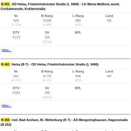
B 451
OD Helsa, Friedrichsbrücker Straße (L 3400) - LK Werra-Meißner, westl.
Großalmerode, Kohlenstraße
Nr.
B-Rang
L-Rang
Land
920
9.049
880
HE
(13.374)
(6.648)
(861)
DTV
SV
BPL
4.173
154
(3,7%)
Infos...
B 451
Helsa (B 7) - OD Helsa, Friedrichsbrücker Straße (L 3400)
Nr.
B-Rang
L-Rang
Land
921
8.772
846
HE
(13.373)
(6.372)
(827)
DTV
SV
BPL
4.801
230
(4,8%)
Infos...
B 450
östl. Bad Arolsen, Ri. Wetterburg (K 7) - AS Mengeringhausen, Hagenstraße
(B 252)