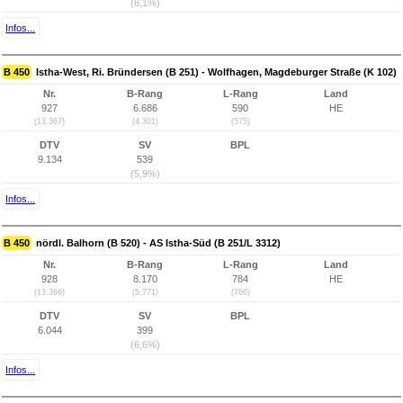
(6,1%)
Infos...
B 450
Istha-West, Ri. Bründersen (B 251) - Wolfhagen, Magdeburger Straße (K 102)
Nr.
B-Rang
L-Rang
Land
927
6.686
590
HE
(13.367)
(4.301)
(575)
DTV
SV
BPL
9.134
539
(5,9%)
Infos...
B 450
nördl. Balhorn (B 520) - AS Istha-Süd (B 251/L 3312)
Nr.
B-Rang
L-Rang
Land
928
8.170
784
HE
(13.366)
(5.771)
(766)
DTV
SV
BPL
6.044
399
(6,6%)
Infos...