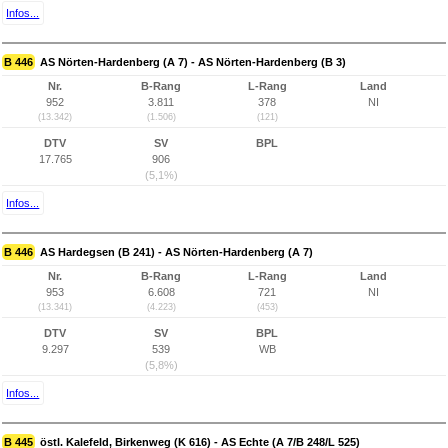
Infos...
B 446
AS Nörten-Hardenberg (A 7) - AS Nörten-Hardenberg (B 3)
Nr.
B-Rang
L-Rang
Land
952
3.811
378
NI
(13.342)
(1.506)
(121)
DTV
SV
BPL
17.765
906
(5,1%)
Infos...
B 446
AS Hardegsen (B 241) - AS Nörten-Hardenberg (A 7)
Nr.
B-Rang
L-Rang
Land
953
6.608
721
NI
(13.341)
(4.223)
(453)
DTV
SV
BPL
9.297
539
WB
(5,8%)
Infos...
B 445
östl. Kalefeld, Birkenweg (K 616) - AS Echte (A 7/B 248/L 525)