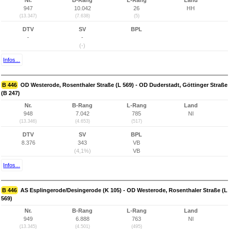
Nr.
B-Rang
L-Rang
Land
947
10.042
26
HH
(13.347)
(7.638)
(5)
DTV
SV
BPL
-
-
(-)
Infos...
B 446
OD Westerode, Rosenthaler Straße (L 569) - OD Duderstadt, Göttinger Straße
(B 247)
Nr.
B-Rang
L-Rang
Land
948
7.042
785
NI
(13.346)
(4.653)
(517)
DTV
SV
BPL
8.376
343
VB
(4,1%)
VB
Infos...
B 446
AS Esplingerode/Desingerode (K 105) - OD Westerode, Rosenthaler Straße (L
569)
Nr.
B-Rang
L-Rang
Land
949
6.888
763
NI
(13.345)
(4.501)
(495)