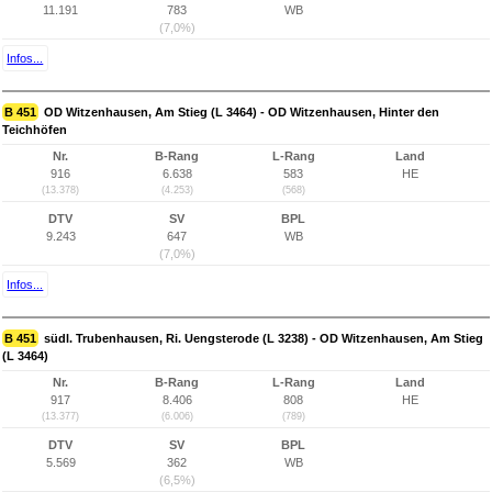
11.191
783
WB
(7,0%)
Infos...
B 451
OD Witzenhausen, Am Stieg (L 3464) - OD Witzenhausen, Hinter den
Teichhöfen
Nr.
B-Rang
L-Rang
Land
916
6.638
583
HE
(13.378)
(4.253)
(568)
DTV
SV
BPL
9.243
647
WB
(7,0%)
Infos...
B 451
südl. Trubenhausen, Ri. Uengsterode (L 3238) - OD Witzenhausen, Am Stieg
(L 3464)
Nr.
B-Rang
L-Rang
Land
917
8.406
808
HE
(13.377)
(6.006)
(789)
DTV
SV
BPL
5.569
362
WB
(6,5%)