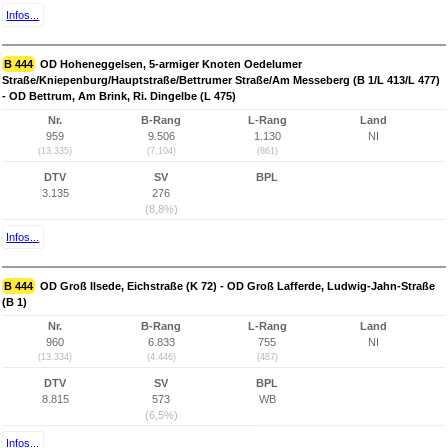
Infos...
B 444
OD Hoheneggelsen, 5-armiger Knoten Oedelumer
Straße/Kniepenburg/Hauptstraße/Bettrumer Straße/Am Messeberg (B 1/L 413/L 477)
- OD Bettrum, Am Brink, Ri. Dingelbe (L 475)
Nr.
B-Rang
L-Rang
Land
959
9.506
1.130
NI
(13.335)
(7.104)
(861)
DTV
SV
BPL
3.135
276
(8,8%)
Infos...
B 444
OD Groß Ilsede, Eichstraße (K 72) - OD Groß Lafferde, Ludwig-Jahn-Straße
(B 1)
Nr.
B-Rang
L-Rang
Land
960
6.833
755
NI
(13.334)
(4.446)
(487)
DTV
SV
BPL
8.815
573
WB
(6,5%)
Infos...