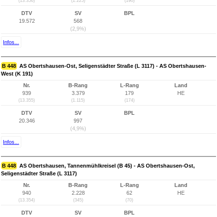
(13.356)
(1.225)
(190)
DTV
SV
BPL
19.572
568
(2,9%)
Infos...
B 448
AS Obertshausen-Ost, Seligenstädter Straße (L 3117) - AS Obertshausen-
West (K 191)
Nr.
B-Rang
L-Rang
Land
939
3.379
179
HE
(13.355)
(1.115)
(174)
DTV
SV
BPL
20.346
997
(4,9%)
Infos...
B 448
AS Obertshausen, Tannenmühlkreisel (B 45) - AS Obertshausen-Ost,
Seligenstädter Straße (L 3117)
Nr.
B-Rang
L-Rang
Land
940
2.228
62
HE
(13.354)
(345)
(70)
DTV
SV
BPL