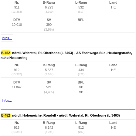
Nr.
B-Rang
L-Rang
Land
911
6.293
532
HE
(13.383)
(3.910)
(517)
DTV
SV
BPL
10.010
390
(3,9%)
Infos...
B 452
nördl. Wehretal, Ri. Oberhone (L 3403) - AS Eschwege-Süd, Heubergstraße,
nahe Hessenring
Nr.
B-Rang
L-Rang
Land
912
5.537
434
HE
(13.382)
(3.164)
(421)
DTV
SV
BPL
11.847
521
VB
(4,4%)
VB
Infos...
B 452
nördl. Hoheneiche, Rondell - nördl. Wehretal, Ri. Oberhone (L 3403)
Nr.
B-Rang
L-Rang
Land
913
6.142
512
HE
(13.381)
(3.761)
(497)