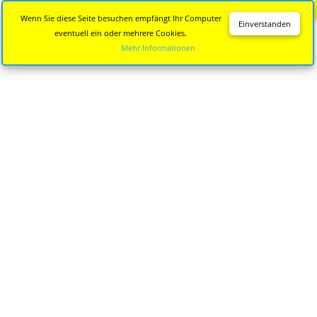
Diese Seite wird nicht mehr aktualisiert.
Zur neuen Seite
Wenn Sie diese Seite besuchen empfängt Ihr Computer
Einverstanden
eventuell ein oder mehrere Cookies.
Mehr Informationen