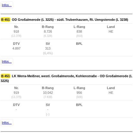
Infos...
B 451
OD Großalmerode (L 3225) - südl. Trubenhausen, Ri. Uengsterode (L 3238)
Nr.
B-Rang
L-Rang
Land
918
8.726
838
HE
(13.376)
(6.326)
(819)
DTV
SV
BPL
4.897
313
(6,4%)
Infos...
B 451
LK Werra-Meißner, westl. Großalmerode, Kohlenstraße - OD Großalmerode (L
3225)
Nr.
B-Rang
L-Rang
Land
919
10.042
956
HE
(13.375)
(7.638)
(936)
DTV
SV
BPL
-
-
(-)
Infos...