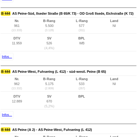
B 444
AS Peine-Süd, Ilseder Straße (B 65/K 73) - OD Groß Ilsede, Eichstraße (K 72)
Nr.
B-Rang
L-Rang
Land
961
5.500
577
NI
(13.333)
(3.128)
(311)
DTV
SV
BPL
11.959
526
WB
(4,4%)
Infos...
B 444
AS Peine-West, Fuhsering (L 412) - süd-westl. Peine (B 65)
Nr.
B-Rang
L-Rang
Land
962
5.175
533
NI
(13.332)
(2.809)
(267)
DTV
SV
BPL
12.889
670
(5,2%)
Infos...
B 444
AS Peine (A 2) - AS Peine-West, Fuhsering (L 412)