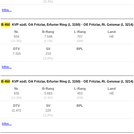
(5,3%)
Infos...
B 450
KVP südl. OA Fritzlar, Erfurter Ring (L 3150) - OE Fritzlar, Ri. Geismar (L 3214)
Nr.
B-Rang
L-Rang
Land
934
7.548
707
HE
(13.360)
(5.156)
(689)
DTV
SV
BPL
7.316
219
(3,0%)
Infos...
B 450
KVP südl. OA Fritzlar, Erfurter Ring (L 3150) - OE Fritzlar, Ri. Geismar (L 3214)
Nr.
B-Rang
L-Rang
Land
935
5.683
453
HE
(13.359)
(3.307)
(439)
DTV
SV
BPL
11.472
229
(2,0%)
Infos...