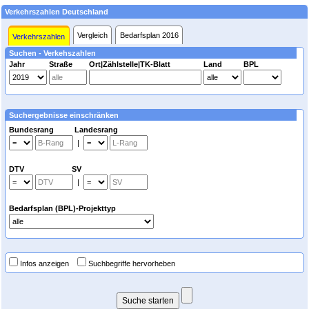
Verkehrszahlen Deutschland
Vergleich
Bedarfsplan 2016
Verkehrszahlen
Suchen - Verkehszahlen
Jahr
Straße
Ort|Zählstelle|TK-Blatt
Land
BPL
Suchergebnisse einschränken
Bundesrang Landesrang
|
DTV SV
|
Bedarfsplan (BPL)-Projekttyp
Infos anzeigen
Suchbegriffe hervorheben