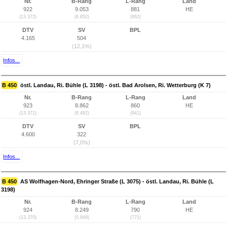
Nr.
B-Rang
L-Rang
Land
922
9.053
881
HE
(13.372)
(6.652)
(862)
DTV
SV
BPL
4.165
504
(12,1%)
Infos...
B 450
östl. Landau, Ri. Bühle (L 3198) - östl. Bad Arolsen, Ri. Wetterburg (K 7)
Nr.
B-Rang
L-Rang
Land
923
8.862
860
HE
(13.371)
(6.462)
(841)
DTV
SV
BPL
4.600
322
(7,0%)
Infos...
B 450
AS Wolfhagen-Nord, Ehringer Straße (L 3075) - östl. Landau, Ri. Bühle (L
3198)
Nr.
B-Rang
L-Rang
Land
924
8.249
790
HE
(13.370)
(5.849)
(771)