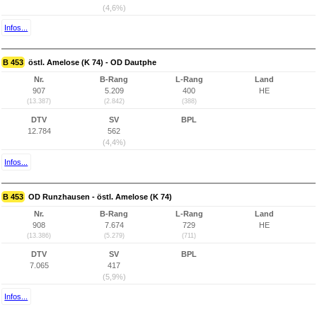
(4,6%)
Infos...
B 453
östl. Amelose (K 74) - OD Dautphe
Nr.
B-Rang
L-Rang
Land
907
5.209
400
HE
(13.387)
(2.842)
(388)
DTV
SV
BPL
12.784
562
(4,4%)
Infos...
B 453
OD Runzhausen - östl. Amelose (K 74)
Nr.
B-Rang
L-Rang
Land
908
7.674
729
HE
(13.386)
(5.279)
(711)
DTV
SV
BPL
7.065
417
(5,9%)
Infos...