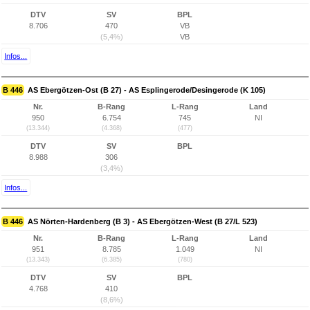
DTV
SV
BPL
8.706
470
VB
(5,4%)
VB
Infos...
B 446
AS Ebergötzen-Ost (B 27) - AS Esplingerode/Desingerode (K 105)
Nr.
B-Rang
L-Rang
Land
950
6.754
745
NI
(13.344)
(4.368)
(477)
DTV
SV
BPL
8.988
306
(3,4%)
Infos...
B 446
AS Nörten-Hardenberg (B 3) - AS Ebergötzen-West (B 27/L 523)
Nr.
B-Rang
L-Rang
Land
951
8.785
1.049
NI
(13.343)
(6.385)
(780)
DTV
SV
BPL
4.768
410
(8,6%)