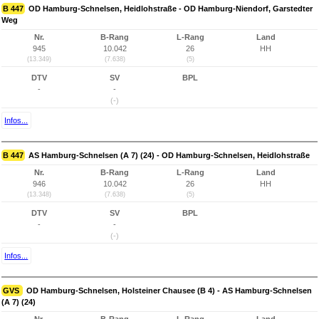
B 447
OD Hamburg-Schnelsen, Heidlohstraße - OD Hamburg-Niendorf, Garstedter
Weg
Nr.
B-Rang
L-Rang
Land
945
10.042
26
HH
(13.349)
(7.638)
(5)
DTV
SV
BPL
-
-
(-)
Infos...
B 447
AS Hamburg-Schnelsen (A 7) (24) - OD Hamburg-Schnelsen, Heidlohstraße
Nr.
B-Rang
L-Rang
Land
946
10.042
26
HH
(13.348)
(7.638)
(5)
DTV
SV
BPL
-
-
(-)
Infos...
GVS
OD Hamburg-Schnelsen, Holsteiner Chausee (B 4) - AS Hamburg-Schnelsen
(A 7) (24)