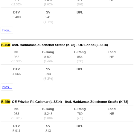
931
9.407
912
HE
(13.363)
(7.005)
(893)
DTV
SV
BPL
3.400
241
(7,1%)
Infos...
B 450
östl. Haddamar, Züschener Straße (K 78) - OD Lohne (L 3218)
Nr.
B-Rang
L-Rang
Land
932
8.829
854
HE
(13.362)
(6.429)
(835)
DTV
SV
BPL
4.666
294
(6,3%)
Infos...
B 450
OE Fritzlar, Ri. Geismar (L 3214) - östl. Haddamar, Züschener Straße (K 78)
Nr.
B-Rang
L-Rang
Land
933
8.248
789
HE
(13.361)
(5.848)
(770)
DTV
SV
BPL
5.911
313