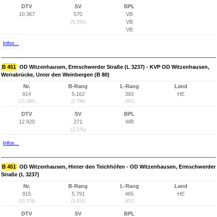
DTV
SV
BPL
10.367
570
VB
(5,5%)
VB
VB
Infos...
B 451
OD Witzenhausen, Ermschwerder Straße (L 3237) - KVP OD Witzenhausen,
Werrabrücke, Unter den Weinbergen (B 80)
Nr.
B-Rang
L-Rang
Land
914
5.162
393
HE
(13.380)
(2.796)
(381)
DTV
SV
BPL
12.920
271
WB
(2,1%)
Infos...
B 451
OD Witzenhausen, Hinter den Teichhöfen - OD Witzenhausen, Ermschwerder
Straße (L 3237)
Nr.
B-Rang
L-Rang
Land
915
5.791
465
HE
(13.379)
(3.414)
(451)
DTV
SV
BPL