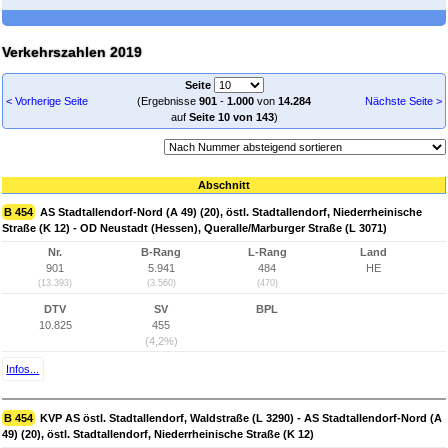
Verkehrszahlen 2019
Seite
< Vorherige Seite
(Ergebnisse
901
-
1.000
von
14.284
Nächste Seite >
auf
Seite 10 von 143
)
Abschnitt
B 454
AS Stadtallendorf-Nord (A 49) (20), östl. Stadtallendorf, Niederrheinische
Straße (K 12) - OD Neustadt (Hessen), Queralle/Marburger Straße (L 3071)
Nr.
B-Rang
L-Rang
Land
901
5.941
484
HE
(13.393)
(3.560)
(470)
DTV
SV
BPL
10.825
455
(4,2%)
Infos...
B 454
KVP AS östl. Stadtallendorf, Waldstraße (L 3290) - AS Stadtallendorf-Nord (A
49) (20), östl. Stadtallendorf, Niederrheinische Straße (K 12)