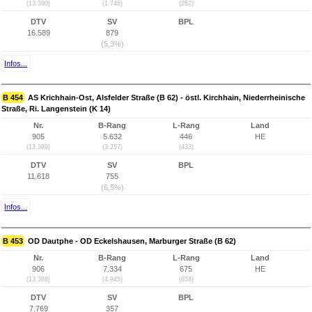
(13.390)
(1.746)
(252)
DTV
SV
BPL
16.589
879
(5,3%)
Infos...
B 454
AS Krichhain-Ost, Alsfelder Straße (B 62) - östl. Kirchhain, Niederrheinische
Straße, Ri. Langenstein (K 14)
Nr.
B-Rang
L-Rang
Land
905
5.632
446
HE
(13.389)
(3.257)
(433)
DTV
SV
BPL
11.618
755
(6,5%)
Infos...
B 453
OD Dautphe - OD Eckelshausen, Marburger Straße (B 62)
Nr.
B-Rang
L-Rang
Land
906
7.334
675
HE
(13.388)
(4.945)
(658)
DTV
SV
BPL
7.769
357