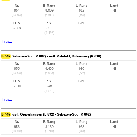
Nr.
B-Rang
L-Rang
Land
954
8.009
919
NI
(13.340)
(5.611)
(650)
DTV
SV
BPL
6.359
261
(4,1%)
Infos...
B 445
Sebexen-Süd (K 602) - östl. Kalefeld, Birkenweg (K 616)
Nr.
B-Rang
L-Rang
Land
955
8.433
996
NI
(13.339)
(6.033)
(727)
DTV
SV
BPL
5.510
248
(4,5%)
Infos...
B 445
östl. Opperhausen (L 592) - Sebexen-Süd (K 602)
Nr.
B-Rang
L-Rang
Land
956
8.139
938
NI
(13.338)
(5.740)
(669)