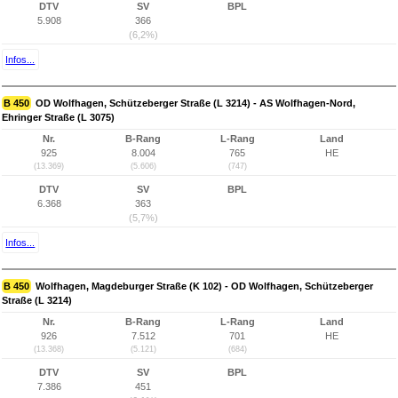
DTV
SV
BPL
5.908
366
(6,2%)
Infos...
B 450
OD Wolfhagen, Schützeberger Straße (L 3214) - AS Wolfhagen-Nord,
Ehringer Straße (L 3075)
Nr.
B-Rang
L-Rang
Land
925
8.004
765
HE
(13.369)
(5.606)
(747)
DTV
SV
BPL
6.368
363
(5,7%)
Infos...
B 450
Wolfhagen, Magdeburger Straße (K 102) - OD Wolfhagen, Schützeberger
Straße (L 3214)
Nr.
B-Rang
L-Rang
Land
926
7.512
701
HE
(13.368)
(5.121)
(684)
DTV
SV
BPL
7.386
451