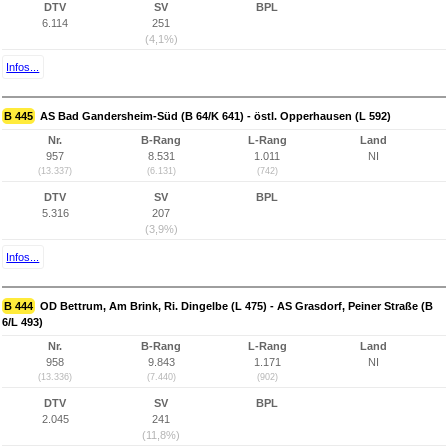
DTV
SV
BPL
6.114
251
(4,1%)
Infos...
B 445
AS Bad Gandersheim-Süd (B 64/K 641) - östl. Opperhausen (L 592)
Nr.
B-Rang
L-Rang
Land
957
8.531
1.011
NI
(13.337)
(6.131)
(742)
DTV
SV
BPL
5.316
207
(3,9%)
Infos...
B 444
OD Bettrum, Am Brink, Ri. Dingelbe (L 475) - AS Grasdorf, Peiner Straße (B
6/L 493)
Nr.
B-Rang
L-Rang
Land
958
9.843
1.171
NI
(13.336)
(7.440)
(902)
DTV
SV
BPL
2.045
241
(11,8%)