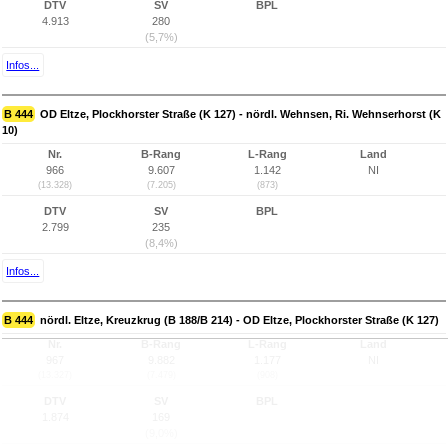
DTV
SV
BPL
4.913
280
(5,7%)
Infos...
B 444
OD Eltze, Plockhorster Straße (K 127) - nördl. Wehnsen, Ri. Wehnserhorst (K
10)
Nr.
B-Rang
L-Rang
Land
966
9.607
1.142
NI
(13.328)
(7.205)
(873)
DTV
SV
BPL
2.799
235
(8,4%)
Infos...
B 444
nördl. Eltze, Kreuzkrug (B 188/B 214) - OD Eltze, Plockhorster Straße (K 127)
Nr.
B-Rang
L-Rang
Land
967
9.882
1.177
NI
(13.327)
(7.479)
(908)
DTV
SV
BPL
1.874
169
(9,0%)