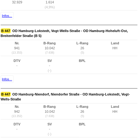
32.929
1.614
(4,9%)
Infos...
B 447
OD Hamburg-Lokstedt, Vogt-Wells-Straße - OD Hamburg-Hoheluft-Ost,
Breitenfelder Straße (B 5)
Nr.
B-Rang
L-Rang
Land
941
10.042
26
HH
(13.353)
(7.638)
(5)
DTV
SV
BPL
-
-
(-)
Infos...
B 447
OD Hamburg-Niendorf, Niendorfer Straße - OD Hamburg-Lokstedt, Vogt-
Wells-Straße
Nr.
B-Rang
L-Rang
Land
942
10.042
26
HH
(13.352)
(7.638)
(5)
DTV
SV
BPL
-
-
(-)