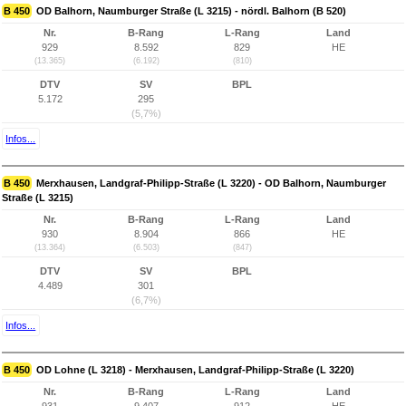
B 450
OD Balhorn, Naumburger Straße (L 3215) - nördl. Balhorn (B 520)
Nr.
B-Rang
L-Rang
Land
929
8.592
829
HE
(13.365)
(6.192)
(810)
DTV
SV
BPL
5.172
295
(5,7%)
Infos...
B 450
Merxhausen, Landgraf-Philipp-Straße (L 3220) - OD Balhorn, Naumburger
Straße (L 3215)
Nr.
B-Rang
L-Rang
Land
930
8.904
866
HE
(13.364)
(6.503)
(847)
DTV
SV
BPL
4.489
301
(6,7%)
Infos...
B 450
OD Lohne (L 3218) - Merxhausen, Landgraf-Philipp-Straße (L 3220)
Nr.
B-Rang
L-Rang
Land