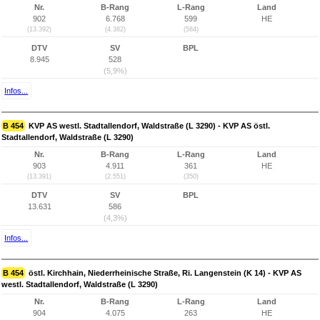
Nr.
B-Rang
L-Rang
Land
902
6.768
599
HE
(13.392)
(4.382)
(584)
DTV
SV
BPL
8.945
528
(5,9%)
Infos...
B 454
KVP AS westl. Stadtallendorf, Waldstraße (L 3290) - KVP AS östl.
Stadtallendorf, Waldstraße (L 3290)
Nr.
B-Rang
L-Rang
Land
903
4.911
361
HE
(13.391)
(2.551)
(350)
DTV
SV
BPL
13.631
586
(4,3%)
Infos...
B 454
östl. Kirchhain, Niederrheinische Straße, Ri. Langenstein (K 14) - KVP AS
westl. Stadtallendorf, Waldstraße (L 3290)
Nr.
B-Rang
L-Rang
Land
904
4.075
263
HE