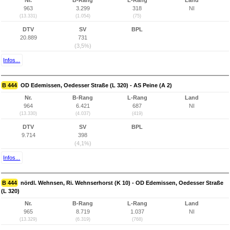
Nr.
B-Rang
L-Rang
Land
963
3.299
318
NI
(13.331)
(1.054)
(75)
DTV
SV
BPL
20.889
731
(3,5%)
Infos...
B 444
OD Edemissen, Oedesser Straße (L 320) - AS Peine (A 2)
Nr.
B-Rang
L-Rang
Land
964
6.421
687
NI
(13.330)
(4.037)
(419)
DTV
SV
BPL
9.714
398
(4,1%)
Infos...
B 444
nördl. Wehnsen, Ri. Wehnserhorst (K 10) - OD Edemissen, Oedesser Straße
(L 320)
Nr.
B-Rang
L-Rang
Land
965
8.719
1.037
NI
(13.329)
(6.319)
(768)