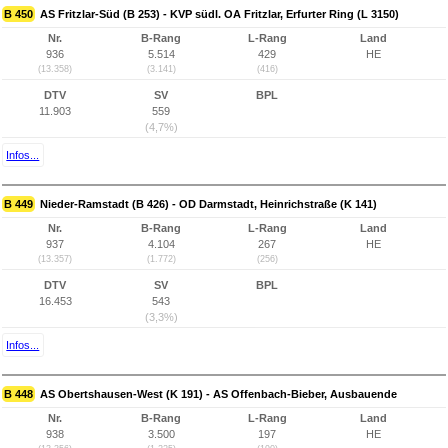
B 450
AS Fritzlar-Süd (B 253) - KVP südl. OA Fritzlar, Erfurter Ring (L 3150)
Nr.
B-Rang
L-Rang
Land
936
5.514
429
HE
(13.358)
(3.141)
(416)
DTV
SV
BPL
11.903
559
(4,7%)
Infos...
B 449
Nieder-Ramstadt (B 426) - OD Darmstadt, Heinrichstraße (K 141)
Nr.
B-Rang
L-Rang
Land
937
4.104
267
HE
(13.357)
(1.772)
(256)
DTV
SV
BPL
16.453
543
(3,3%)
Infos...
B 448
AS Obertshausen-West (K 191) - AS Offenbach-Bieber, Ausbauende
Nr.
B-Rang
L-Rang
Land
938
3.500
197
HE