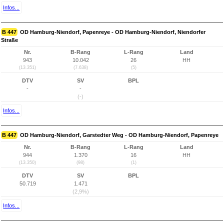
Infos...
B 447
OD Hamburg-Niendorf, Papenreye - OD Hamburg-Niendorf, Niendorfer
Straße
Nr.
B-Rang
L-Rang
Land
943
10.042
26
HH
(13.351)
(7.638)
(5)
DTV
SV
BPL
-
-
(-)
Infos...
B 447
OD Hamburg-Niendorf, Garstedter Weg - OD Hamburg-Niendorf, Papenreye
Nr.
B-Rang
L-Rang
Land
944
1.370
16
HH
(13.350)
(98)
(1)
DTV
SV
BPL
50.719
1.471
(2,9%)
Infos...