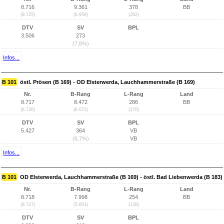
8.716
9.361
378
BB
(8.725)
(6.959)
(262)
DTV
SV
BPL
3.506
273
(7,8%)
Infos...
B 101
östl. Prösen (B 169) - OD Elsterwerda, Lauchhammerstraße (B 169)
Nr.
B-Rang
L-Rang
Land
8.717
8.472
286
BB
(8.726)
(6.072)
(170)
DTV
SV
BPL
5.427
364
VB
(6,7%)
VB
Infos...
B 101
OD Elsterwerda, Lauchhammerstraße (B 169) - östl. Bad Liebenwerda (B 183)
Nr.
B-Rang
L-Rang
Land
8.718
7.998
254
BB
(8.727)
(5.601)
(138)
DTV
SV
BPL