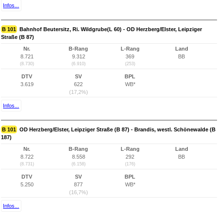
Infos...
B 101
Bahnhof Beutersitz, Ri. Wildgrube(L 60) - OD Herzberg/Elster, Leipziger
Straße (B 87)
Nr.
B-Rang
L-Rang
Land
8.721
9.312
369
BB
(8.730)
(6.910)
(253)
DTV
SV
BPL
3.619
622
WB*
(17,2%)
Infos...
B 101
OD Herzberg/Elster, Leipziger Straße (B 87) - Brandis, westl. Schönewalde (B
187)
Nr.
B-Rang
L-Rang
Land
8.722
8.558
292
BB
(8.731)
(6.158)
(176)
DTV
SV
BPL
5.250
877
WB*
(16,7%)
Infos...