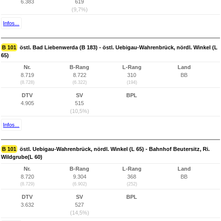
6.383
619
(9,7%)
Infos...
B 101
östl. Bad Liebenwerda (B 183) - östl. Uebigau-Wahrenbrück, nördl. Winkel (L
65)
Nr.
B-Rang
L-Rang
Land
8.719
8.722
310
BB
(8.728)
(6.322)
(194)
DTV
SV
BPL
4.905
515
(10,5%)
Infos...
B 101
östl. Uebigau-Wahrenbrück, nördl. Winkel (L 65) - Bahnhof Beutersitz, Ri.
Wildgrube(L 60)
Nr.
B-Rang
L-Rang
Land
8.720
9.304
368
BB
(8.729)
(6.902)
(252)
DTV
SV
BPL
3.632
527
(14,5%)