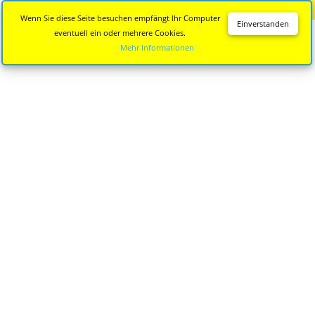
Diese Seite wird nicht mehr aktualisiert.
Zur neuen Seite
Wenn Sie diese Seite besuchen empfängt Ihr Computer
Einverstanden
eventuell ein oder mehrere Cookies.
Mehr Informationen