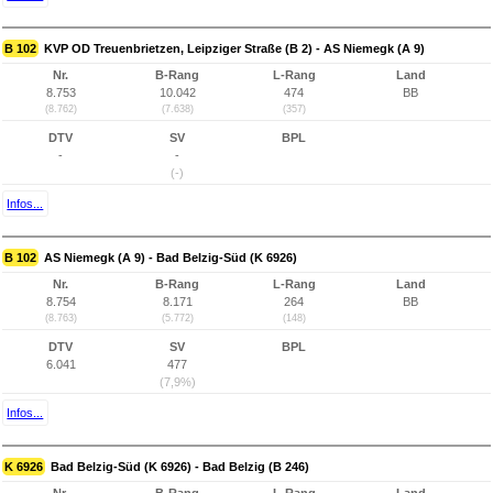
B 102
KVP OD Treuenbrietzen, Leipziger Straße (B 2) - AS Niemegk (A 9)
Nr.
B-Rang
L-Rang
Land
8.753
10.042
474
BB
(8.762)
(7.638)
(357)
DTV
SV
BPL
-
-
(-)
Infos...
B 102
AS Niemegk (A 9) - Bad Belzig-Süd (K 6926)
Nr.
B-Rang
L-Rang
Land
8.754
8.171
264
BB
(8.763)
(5.772)
(148)
DTV
SV
BPL
6.041
477
(7,9%)
Infos...
K 6926
Bad Belzig-Süd (K 6926) - Bad Belzig (B 246)