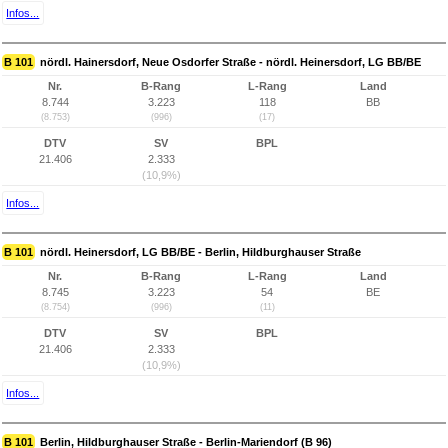
Infos...
B 101
nördl. Hainersdorf, Neue Osdorfer Straße - nördl. Heinersdorf, LG BB/BE
Nr.
B-Rang
L-Rang
Land
8.744
3.223
118
BB
(8.753)
(996)
(17)
DTV
SV
BPL
21.406
2.333
(10,9%)
Infos...
B 101
nördl. Heinersdorf, LG BB/BE - Berlin, Hildburghauser Straße
Nr.
B-Rang
L-Rang
Land
8.745
3.223
54
BE
(8.754)
(996)
(11)
DTV
SV
BPL
21.406
2.333
(10,9%)
Infos...
B 101
Berlin, Hildburghauser Straße - Berlin-Mariendorf (B 96)