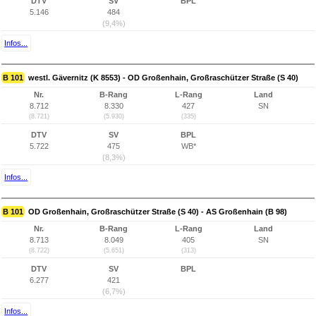
DTV
SV
BPL
5.146
484
(9,4%)
Infos...
B 101
westl. Gävernitz (K 8553) - OD Großenhain, Großraschützer Straße (S 40)
Nr.
B-Rang
L-Rang
Land
8.712
8.330
427
SN
(8.721)
(5.930)
(335)
DTV
SV
BPL
5.722
475
WB*
(8,3%)
Infos...
B 101
OD Großenhain, Großraschützer Straße (S 40) - AS Großenhain (B 98)
Nr.
B-Rang
L-Rang
Land
8.713
8.049
405
SN
(8.722)
(5.651)
(313)
DTV
SV
BPL
6.277
421
(6,7%)
Infos...