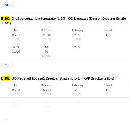
Infos...
B 102
Großderschau, Lindenstraße (L 14) - OD Neustadt (Dosse), Dreetzer Straße
(L 141)
Nr.
B-Rang
L-Rang
Land
8.767
9.980
466
BB
(8.776)
(7.576)
(349)
DTV
SV
BPL
1.350
92
(6,8%)
Infos...
B 102
OD Neustadt (Dosse), Dreetzer Straße (L 141) - KVP Brückwitz (B 5)
Nr.
B-Rang
L-Rang
Land
8.768
8.453
283
BB
(8.777)
(6.053)
(167)
DTV
SV
BPL
5.467
197
(3,6%)
Infos...