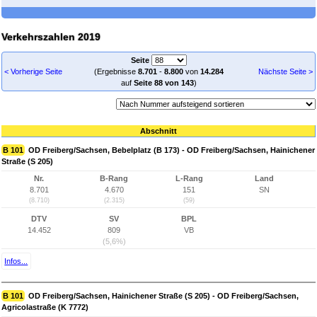
Verkehrszahlen 2019
Seite
< Vorherige Seite
(Ergebnisse
8.701
-
8.800
von
14.284
Nächste Seite >
auf
Seite 88 von 143
)
Abschnitt
B 101
OD Freiberg/Sachsen, Bebelplatz (B 173) - OD Freiberg/Sachsen, Hainichener
Straße (S 205)
Nr.
B-Rang
L-Rang
Land
8.701
4.670
151
SN
(8.710)
(2.315)
(59)
DTV
SV
BPL
14.452
809
VB
(5,6%)
Infos...
B 101
OD Freiberg/Sachsen, Hainichener Straße (S 205) - OD Freiberg/Sachsen,
Agricolastraße (K 7772)