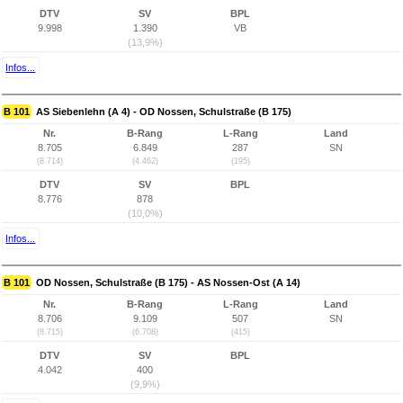
DTV
SV
BPL
9.998
1.390
VB
(13,9%)
Infos...
B 101
AS Siebenlehn (A 4) - OD Nossen, Schulstraße (B 175)
Nr.
B-Rang
L-Rang
Land
8.705
6.849
287
SN
(8.714)
(4.462)
(195)
DTV
SV
BPL
8.776
878
(10,0%)
Infos...
B 101
OD Nossen, Schulstraße (B 175) - AS Nossen-Ost (A 14)
Nr.
B-Rang
L-Rang
Land
8.706
9.109
507
SN
(8.715)
(6.708)
(415)
DTV
SV
BPL
4.042
400
(9,9%)