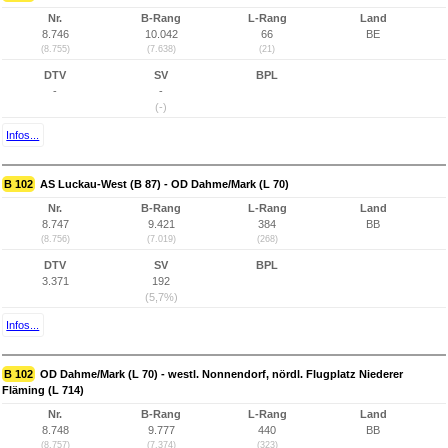
Nr.
B-Rang
L-Rang
Land
8.746
10.042
66
BE
(8.755)
(7.638)
(21)
DTV
SV
BPL
-
-
(-)
Infos...
B 102
AS Luckau-West (B 87) - OD Dahme/Mark (L 70)
Nr.
B-Rang
L-Rang
Land
8.747
9.421
384
BB
(8.756)
(7.019)
(268)
DTV
SV
BPL
3.371
192
(5,7%)
Infos...
B 102
OD Dahme/Mark (L 70) - westl. Nonnendorf, nördl. Flugplatz Niederer
Fläming (L 714)
Nr.
B-Rang
L-Rang
Land
8.748
9.777
440
BB
(8.757)
(7.374)
(323)