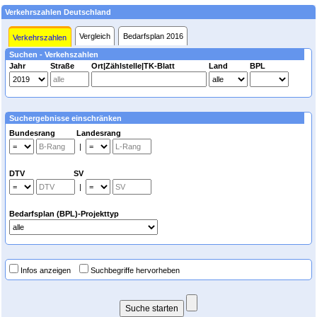
Verkehrszahlen Deutschland
Vergleich
Bedarfsplan 2016
Verkehrszahlen
Suchen - Verkehszahlen
Jahr
Straße
Ort|Zählstelle|TK-Blatt
Land
BPL
Suchergebnisse einschränken
Bundesrang Landesrang
|
DTV SV
|
Bedarfsplan (BPL)-Projekttyp
Infos anzeigen
Suchbegriffe hervorheben