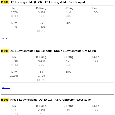
B 101
AS Ludwigsfelde (L 79) - AS Ludwigsfelde-Preußenpark
Nr.
B-Rang
L-Rang
Land
8.739
3.978
140
BB
(8.748)
(1.658)
(33)
DTV
SV
BPL
16.999
1.479
(8,7%)
Infos...
B 101
AS Ludwigsfelde-Preußenpark - Kreuz Ludwigsfelde-Ost (A 10)
Nr.
B-Rang
L-Rang
Land
8.740
3.408
121
BB
(8.749)
(1.141)
(19)
DTV
SV
BPL
20.166
1.775
(8,8%)
Infos...
B 101
Kreuz Ludwigsfelde-Ost (A 10) - AS Großbeeren-West (L 40)
Nr.
B-Rang
L-Rang
Land
8.741
2.448
94
BB
(8.750)
(455)
(7)