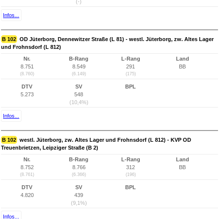
(-)
Infos...
B 102
OD Jüterborg, Dennewitzer Straße (L 81) - westl. Jüterborg, zw. Altes Lager
und Frohnsdorf (L 812)
Nr.
B-Rang
L-Rang
Land
8.751
8.549
291
BB
(8.760)
(6.149)
(175)
DTV
SV
BPL
5.273
548
(10,4%)
Infos...
B 102
westl. Jüterborg, zw. Altes Lager und Frohnsdorf (L 812) - KVP OD
Treuenbrietzen, Leipziger Straße (B 2)
Nr.
B-Rang
L-Rang
Land
8.752
8.766
312
BB
(8.761)
(6.366)
(196)
DTV
SV
BPL
4.820
439
(9,1%)
Infos...