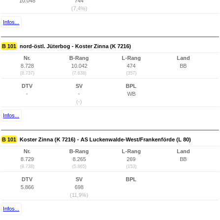
10.048
744
(7,4%)
Infos...
B 101
nord-östl. Jüterbog - Koster Zinna (K 7216)
Nr.
B-Rang
L-Rang
Land
8.728
10.042
474
BB
(8.737)
(7.638)
(357)
DTV
SV
BPL
-
-
WB
(-)
Infos...
B 101
Koster Zinna (K 7216) - AS Luckenwalde-West/Frankenförde (L 80)
Nr.
B-Rang
L-Rang
Land
8.729
8.265
269
BB
(8.738)
(5.865)
(153)
DTV
SV
BPL
5.866
698
(11,9%)
Infos...