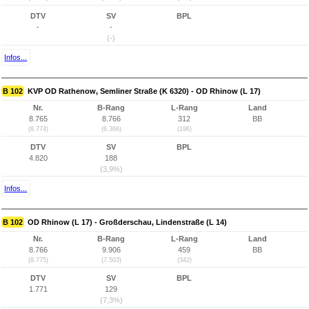
DTV
SV
BPL
-
-
(-)
Infos...
B 102
KVP OD Rathenow, Semliner Straße (K 6320) - OD Rhinow (L 17)
Nr.
B-Rang
L-Rang
Land
8.765
8.766
312
BB
(8.774)
(6.366)
(196)
DTV
SV
BPL
4.820
188
(3,9%)
Infos...
B 102
OD Rhinow (L 17) - Großderschau, Lindenstraße (L 14)
Nr.
B-Rang
L-Rang
Land
8.766
9.906
459
BB
(8.775)
(7.503)
(342)
DTV
SV
BPL
1.771
129
(7,3%)