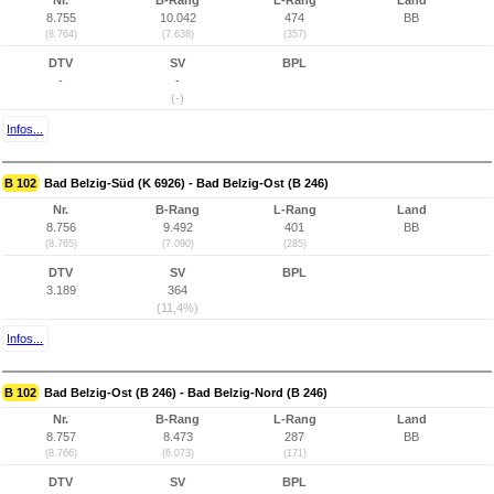
Nr.
B-Rang
L-Rang
Land
8.755
10.042
474
BB
(8.764)
(7.638)
(357)
DTV
SV
BPL
-
-
(-)
Infos...
B 102
Bad Belzig-Süd (K 6926) - Bad Belzig-Ost (B 246)
Nr.
B-Rang
L-Rang
Land
8.756
9.492
401
BB
(8.765)
(7.090)
(285)
DTV
SV
BPL
3.189
364
(11,4%)
Infos...
B 102
Bad Belzig-Ost (B 246) - Bad Belzig-Nord (B 246)
Nr.
B-Rang
L-Rang
Land
8.757
8.473
287
BB
(8.766)
(6.073)
(171)
DTV
SV
BPL