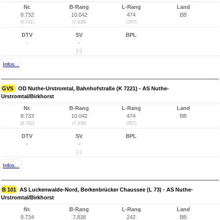
Nr.
B-Rang
L-Rang
Land
8.732
10.042
474
BB
(8.741)
(7.638)
(357)
DTV
SV
BPL
-
-
(-)
Infos...
GVS
OD Nuthe-Urstromtal, Bahnhofstraße (K 7221) - AS Nuthe-
Urstromtal/Birkhorst
Nr.
B-Rang
L-Rang
Land
8.733
10.042
474
BB
(8.742)
(7.638)
(357)
DTV
SV
BPL
-
-
(-)
Infos...
B 101
AS Luckenwalde-Nord, Berkenbrücker Chaussee (L 73) - AS Nuthe-
Urstromtal/Birkhorst
Nr.
B-Rang
L-Rang
Land
8.734
7.838
242
BB