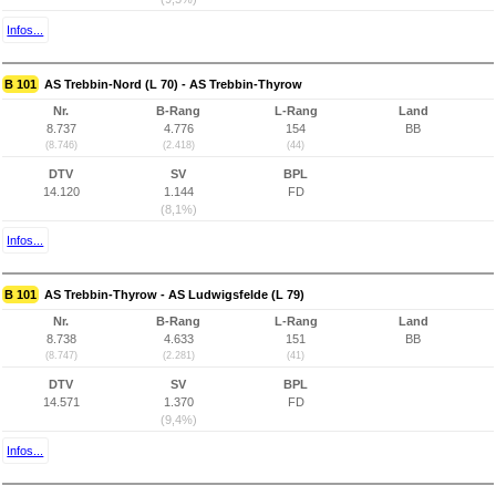
Infos...
B 101
AS Trebbin-Nord (L 70) - AS Trebbin-Thyrow
Nr.
B-Rang
L-Rang
Land
8.737
4.776
154
BB
(8.746)
(2.418)
(44)
DTV
SV
BPL
14.120
1.144
FD
(8,1%)
Infos...
B 101
AS Trebbin-Thyrow - AS Ludwigsfelde (L 79)
Nr.
B-Rang
L-Rang
Land
8.738
4.633
151
BB
(8.747)
(2.281)
(41)
DTV
SV
BPL
14.571
1.370
FD
(9,4%)
Infos...