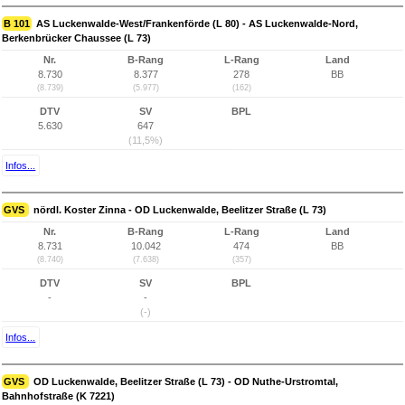
B 101
AS Luckenwalde-West/Frankenförde (L 80) - AS Luckenwalde-Nord,
Berkenbrücker Chaussee (L 73)
Nr.
B-Rang
L-Rang
Land
8.730
8.377
278
BB
(8.739)
(5.977)
(162)
DTV
SV
BPL
5.630
647
(11,5%)
Infos...
GVS
nördl. Koster Zinna - OD Luckenwalde, Beelitzer Straße (L 73)
Nr.
B-Rang
L-Rang
Land
8.731
10.042
474
BB
(8.740)
(7.638)
(357)
DTV
SV
BPL
-
-
(-)
Infos...
GVS
OD Luckenwalde, Beelitzer Straße (L 73) - OD Nuthe-Urstromtal,
Bahnhofstraße (K 7221)