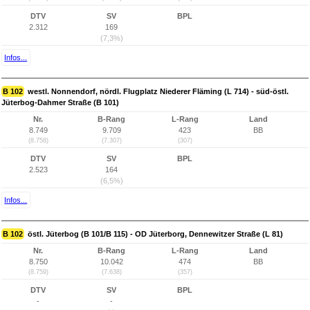
DTV
SV
BPL
2.312
169
(7,3%)
Infos...
B 102
westl. Nonnendorf, nördl. Flugplatz Niederer Fläming (L 714) - süd-östl.
Jüterbog-Dahmer Straße (B 101)
Nr.
B-Rang
L-Rang
Land
8.749
9.709
423
BB
(8.758)
(7.307)
(307)
DTV
SV
BPL
2.523
164
(6,5%)
Infos...
B 102
östl. Jüterbog (B 101/B 115) - OD Jüterborg, Dennewitzer Straße (L 81)
Nr.
B-Rang
L-Rang
Land
8.750
10.042
474
BB
(8.759)
(7.638)
(357)
DTV
SV
BPL
-
-