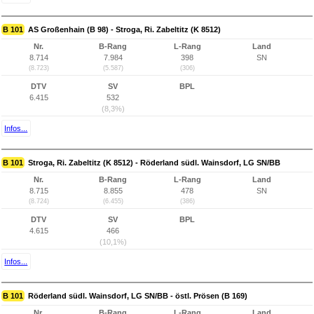
B 101
AS Großenhain (B 98) - Stroga, Ri. Zabeltitz (K 8512)
Nr.
B-Rang
L-Rang
Land
8.714
7.984
398
SN
(8.723)
(5.587)
(306)
DTV
SV
BPL
6.415
532
(8,3%)
Infos...
B 101
Stroga, Ri. Zabeltitz (K 8512) - Röderland südl. Wainsdorf, LG SN/BB
Nr.
B-Rang
L-Rang
Land
8.715
8.855
478
SN
(8.724)
(6.455)
(386)
DTV
SV
BPL
4.615
466
(10,1%)
Infos...
B 101
Röderland südl. Wainsdorf, LG SN/BB - östl. Prösen (B 169)
Nr.
B-Rang
L-Rang
Land