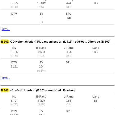
8.725
10.042
474
BB
(8.734)
(7.638)
(357)
DTV
SV
BPL
-
-
WB
(-)
Infos...
B 101
OD Hohenahlsdorf, Ri. Langenlipsdorf (L 715) - süd-östl. Jüterbog (B 102)
Nr.
B-Rang
L-Rang
Land
8.726
9.508
403
BB
(8.735)
(7.106)
(287)
DTV
SV
BPL
3.131
204
(6,5%)
Infos...
B 101
süd-östl. Jüterbog (B 102) - nord-östl. Jüterbog
Nr.
B-Rang
L-Rang
Land
8.727
6.279
184
BB
(8.736)
(3.896)
(72)
DTV
SV
BPL