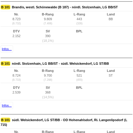
B 101
Brandis, westl. Schönewalde (B 187) - nördl. Stolzenhain, LG BB/ST
Nr.
B-Rang
L-Rang
Land
8.723
9.809
443
BB
(8.732)
(7.406)
(326)
DTV
SV
BPL
2.152
390
(18,1%)
Infos...
B 101
nördl. Stolzenhain, LG BB/ST - südl. Welsickendorf, LG ST/BB
Nr.
B-Rang
L-Rang
Land
8.724
9.700
521
ST
(8.733)
(7.298)
(455)
DTV
SV
BPL
2.539
368
(14,5%)
Infos...
B 101
südl. Welsickendorf, LG ST/BB - OD Hohenahlsdorf, Ri. Langenlipsdorf (L
715)
Nr.
B-Rang
L-Rang
Land