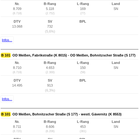
Nr.
B-Rang
L-Rang
Land
8.709
5.118
169
SN
(8.718)
(2.752)
(77)
DTV
SV
BPL
13.068
732
(5,6%)
Infos...
B 101
OD Meißen, Fabrikstraße (K 8015) - OD Meißen, Bohnitzscher Straße (S 177)
Nr.
B-Rang
L-Rang
Land
8.710
4.653
150
SN
(8.719)
(2.300)
(58)
DTV
SV
BPL
14.495
913
(6,3%)
Infos...
B 101
OD Meißen, Bohnitzscher Straße (S 177) - westl. Gävernitz (K 8553)
Nr.
B-Rang
L-Rang
Land
8.711
8.606
453
SN
(8.720)
(6.206)
(361)