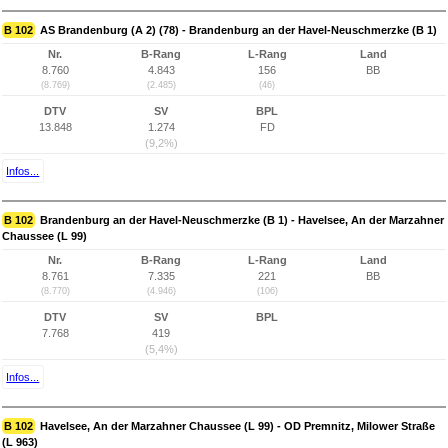
B 102
AS Brandenburg (A 2) (78) - Brandenburg an der Havel-Neuschmerzke (B 1)
Nr.
B-Rang
L-Rang
Land
8.760
4.843
156
BB
(8.769)
(2.485)
(46)
DTV
SV
BPL
13.848
1.274
FD
(9,2%)
Infos...
B 102
Brandenburg an der Havel-Neuschmerzke (B 1) - Havelsee, An der Marzahner
Chaussee (L 99)
Nr.
B-Rang
L-Rang
Land
8.761
7.335
221
BB
(8.770)
(4.946)
(106)
DTV
SV
BPL
7.768
419
(5,4%)
Infos...
B 102
Havelsee, An der Marzahner Chaussee (L 99) - OD Premnitz, Milower Straße
(L 963)