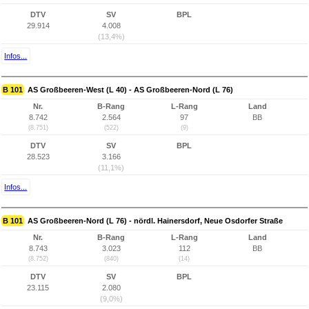
DTV
SV
BPL
29.914
4.008
(13,4%)
Infos...
B 101
AS Großbeeren-West (L 40) - AS Großbeeren-Nord (L 76)
Nr.
B-Rang
L-Rang
Land
8.742
2.564
97
BB
(8.751)
(522)
(9)
DTV
SV
BPL
28.523
3.166
(11,1%)
Infos...
B 101
AS Großbeeren-Nord (L 76) - nördl. Hainersdorf, Neue Osdorfer Straße
Nr.
B-Rang
L-Rang
Land
8.743
3.023
112
BB
(8.752)
(840)
(14)
DTV
SV
BPL
23.115
2.080
(9,0%)