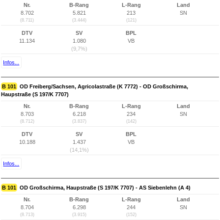
Nr.
B-Rang
L-Rang
Land
8.702
5.821
213
SN
(8.711)
(3.444)
(121)
DTV
SV
BPL
11.134
1.080
VB
(9,7%)
Infos...
B 101
OD Freiberg/Sachsen, Agricolastraße (K 7772) - OD Großschirma,
Haupstraße (S 197/K 7707)
Nr.
B-Rang
L-Rang
Land
8.703
6.218
234
SN
(8.712)
(3.837)
(142)
DTV
SV
BPL
10.188
1.437
VB
(14,1%)
Infos...
B 101
OD Großschirma, Haupstraße (S 197/K 7707) - AS Siebenlehn (A 4)
Nr.
B-Rang
L-Rang
Land
8.704
6.298
244
SN
(8.713)
(3.915)
(152)