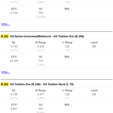
(8.743)
(5.443)
(126)
DTV
SV
BPL
6.714
725
(10,8%)
Infos...
B 101
AS Nuthe-Urstromtal/Birkhorst - AS Trebbin-Ost (B 246)
Nr.
B-Rang
L-Rang
Land
8.735
6.158
181
BB
(8.744)
(3.777)
(70)
DTV
SV
BPL
10.326
774
(7,5%)
Infos...
B 101
AS Trebbin-Ost (B 246) - AS Trebbin-Nord (L 70)
Nr.
B-Rang
L-Rang
Land
8.736
6.377
190
BB
(8.745)
(3.993)
(78)
DTV
SV
BPL
9.807
932
(9,5%)