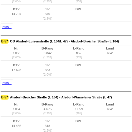
(7.054)
(2.207)
(453)
DTV
SV
BPL
14.794
340
(2,3%)
Infos...
B 57
OD Alsdorf-Luisenstraße (L 164/L 47) - Alsdorf-Broicher Straße (L 164)
Nr.
B-Rang
L-Rang
Land
7.053
3.842
852
NW
(7.055)
(1.532)
(278)
DTV
SV
BPL
17.628
353
(2,0%)
Infos...
B 57
Alsdorf-Broicher Straße (L 164) - Alsdorf-Würselener Straße (L 47)
Nr.
B-Rang
L-Rang
Land
7.054
4.675
1.059
NW
(7.056)
(2.320)
(481)
DTV
SV
BPL
14.436
318
(2,2%)