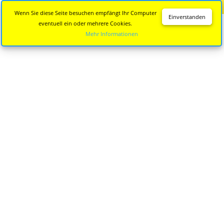
Diese Seite wird nicht mehr aktualisiert.
Zur neuen Seite
Wenn Sie diese Seite besuchen empfängt Ihr Computer
Einverstanden
eventuell ein oder mehrere Cookies.
Mehr Informationen