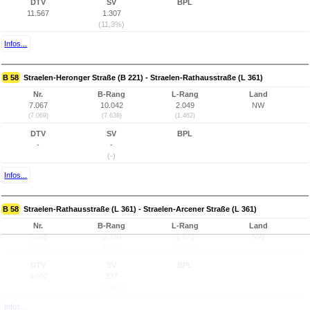
DTV
SV
BPL
11.567
1.307
(11,3%)
Infos...
B 58
Straelen-Heronger Straße (B 221) - Straelen-Rathausstraße (L 361)
Nr.
B-Rang
L-Rang
Land
7.067
10.042
2.049
NW
(7.069)
(7.638)
(1.462)
DTV
SV
BPL
-
-
(-)
Infos...
B 58
Straelen-Rathausstraße (L 361) - Straelen-Arcener Straße (L 361)
Nr.
B-Rang
L-Rang
Land
7.068
9.130
1.979
NW
(7.070)
(6.729)
(1.393)
DTV
SV
BPL
4.007
337
(8,4%)
Infos...