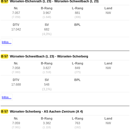
B 57
Würselen-Elchenrath (L 23) - Würselen-Schweilbach (L 23)
Nr.
B-Rang
L-Rang
Land
7.057
3.967
881
NW
(7.059)
(1.648)
(306)
DTV
SV
BPL
17.042
682
(4,0%)
Infos...
B 57
Würselen-Schweilbach (L 23) - Würselen-Scherberg
Nr.
B-Rang
L-Rang
Land
7.058
3.827
849
NW
(7.060)
(1.518)
(275)
DTV
SV
BPL
17.688
548
(3,1%)
Infos...
B 57
Würselen-Scherberg - AS Aachen-Zentrum (A 4)
Nr.
B-Rang
L-Rang
Land
7.059
3.382
763
NW
(7.061)
(1.118)
(192)