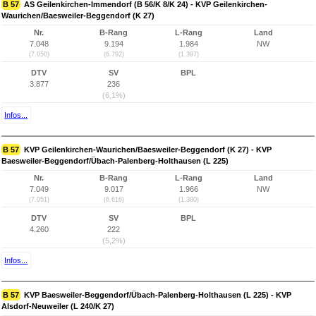
B 57
AS Geilenkirchen-Immendorf (B 56/K 8/K 24) - KVP Geilenkirchen-
Waurichen/Baesweiler-Beggendorf (K 27)
Nr.
B-Rang
L-Rang
Land
7.048
9.194
1.984
NW
(7.050)
(6.792)
(1.397)
DTV
SV
BPL
3.877
236
(6,1%)
Infos...
B 57
KVP Geilenkirchen-Waurichen/Baesweiler-Beggendorf (K 27) - KVP
Baesweiler-Beggendorf/Übach-Palenberg-Holthausen (L 225)
Nr.
B-Rang
L-Rang
Land
7.049
9.017
1.966
NW
(7.051)
(6.616)
(1.380)
DTV
SV
BPL
4.260
222
(5,2%)
Infos...
B 57
KVP Baesweiler-Beggendorf/Übach-Palenberg-Holthausen (L 225) - KVP
Alsdorf-Neuweiler (L 240/K 27)