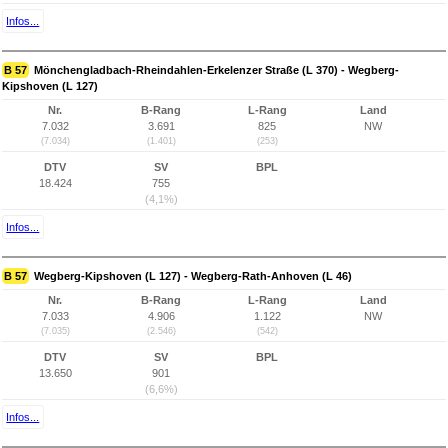
Infos...
B 57
Mönchengladbach-Rheindahlen-Erkelenzer Straße (L 370) - Wegberg-
Kipshoven (L 127)
Nr.
B-Rang
L-Rang
Land
7.032
3.691
825
NW
(7.034)
(1.401)
(253)
DTV
SV
BPL
18.424
755
(4,1%)
Infos...
B 57
Wegberg-Kipshoven (L 127) - Wegberg-Rath-Anhoven (L 46)
Nr.
B-Rang
L-Rang
Land
7.033
4.906
1.122
NW
(7.035)
(2.546)
(542)
DTV
SV
BPL
13.650
901
(6,6%)
Infos...