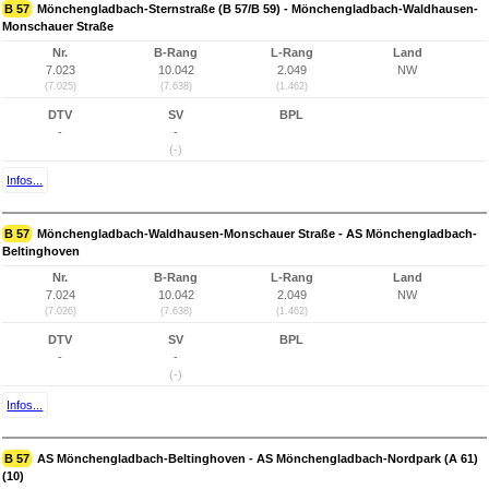
B 57
Mönchengladbach-Sternstraße (B 57/B 59) - Mönchengladbach-Waldhausen-
Monschauer Straße
Nr.
B-Rang
L-Rang
Land
7.023
10.042
2.049
NW
(7.025)
(7.638)
(1.462)
DTV
SV
BPL
-
-
(-)
Infos...
B 57
Mönchengladbach-Waldhausen-Monschauer Straße - AS Mönchengladbach-
Beltinghoven
Nr.
B-Rang
L-Rang
Land
7.024
10.042
2.049
NW
(7.026)
(7.638)
(1.462)
DTV
SV
BPL
-
-
(-)
Infos...
B 57
AS Mönchengladbach-Beltinghoven - AS Mönchengladbach-Nordpark (A 61)
(10)