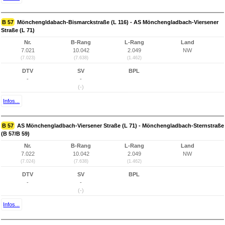
B 57
Mönchengldabach-Bismarckstraße (L 116) - AS Mönchengladbach-Viersener
Straße (L 71)
Nr.
B-Rang
L-Rang
Land
7.021
10.042
2.049
NW
(7.023)
(7.638)
(1.462)
DTV
SV
BPL
-
-
(-)
Infos...
B 57
AS Mönchengladbach-Viersener Straße (L 71) - Mönchengladbach-Sternstraße
(B 57/B 59)
Nr.
B-Rang
L-Rang
Land
7.022
10.042
2.049
NW
(7.024)
(7.638)
(1.462)
DTV
SV
BPL
-
-
(-)
Infos...