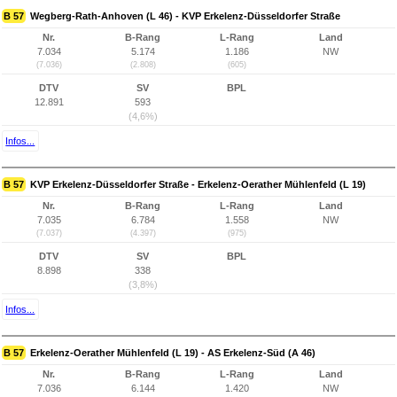
B 57
Wegberg-Rath-Anhoven (L 46) - KVP Erkelenz-Düsseldorfer Straße
Nr.
B-Rang
L-Rang
Land
7.034
5.174
1.186
NW
(7.036)
(2.808)
(605)
DTV
SV
BPL
12.891
593
(4,6%)
Infos...
B 57
KVP Erkelenz-Düsseldorfer Straße - Erkelenz-Oerather Mühlenfeld (L 19)
Nr.
B-Rang
L-Rang
Land
7.035
6.784
1.558
NW
(7.037)
(4.397)
(975)
DTV
SV
BPL
8.898
338
(3,8%)
Infos...
B 57
Erkelenz-Oerather Mühlenfeld (L 19) - AS Erkelenz-Süd (A 46)
Nr.
B-Rang
L-Rang
Land
7.036
6.144
1.420
NW