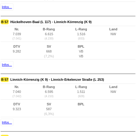
Infos...
B 57
Hückelhoven-Baal (L 117) - Linnich-Körrenzig (K 9)
Nr.
B-Rang
L-Rang
Land
7.039
6.615
1.516
NW
(7.041)
(4.230)
(933)
DTV
SV
BPL
9.282
668
VB
(7,2%)
VB
Infos...
B 57
Linnich-Körrenzig (K 9) - Linnich-Erkelenzer Straße (L 253)
Nr.
B-Rang
L-Rang
Land
7.040
6.595
1.511
NW
(7.042)
(4.210)
(928)
DTV
SV
BPL
9.323
587
(6,3%)
Infos...