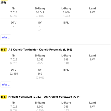
155)
Nr.
B-Rang
L-Rang
Land
7.014
10.042
2.049
NW
(7.016)
(7.638)
(1.462)
DTV
SV
BPL
-
-
(-)
Infos...
B 57
AS Krefeld-Tackheide - Krefeld-Forstwald (L 362)
Nr.
B-Rang
L-Rang
Land
7.015
3.047
699
NW
(7.017)
(857)
(141)
DTV
SV
BPL
22.835
662
(2,9%)
Infos...
B 57
Krefeld-Forstwald (L 362) - AS Krefeld-Forstwald (A 44)
Nr.
B-Rang
L-Rang
Land
7.016
3.302
745
NW
(7.018)
(1.056)
(180)