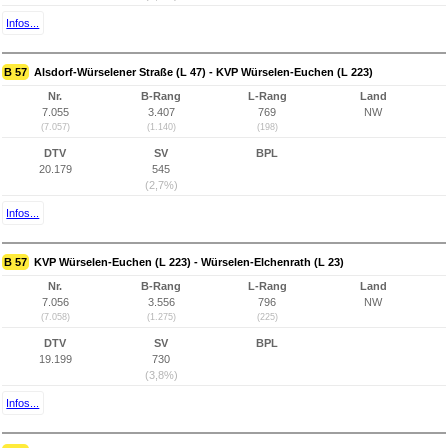
Infos...
B 57
Alsdorf-Würselener Straße (L 47) - KVP Würselen-Euchen (L 223)
Nr.
B-Rang
L-Rang
Land
7.055
3.407
769
NW
(7.057)
(1.140)
(198)
DTV
SV
BPL
20.179
545
(2,7%)
Infos...
B 57
KVP Würselen-Euchen (L 223) - Würselen-Elchenrath (L 23)
Nr.
B-Rang
L-Rang
Land
7.056
3.556
796
NW
(7.058)
(1.275)
(225)
DTV
SV
BPL
19.199
730
(3,8%)
Infos...