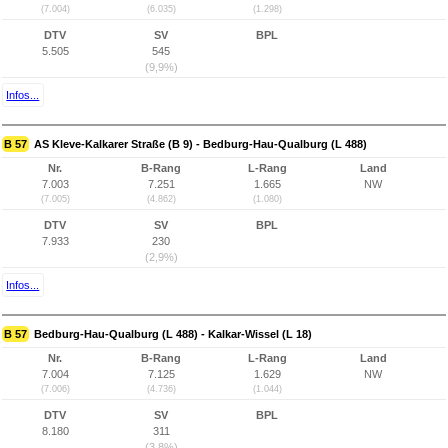
(7.004)
(6.035)
(1.298)
DTV
SV
BPL
5.505
545
(9,9%)
Infos...
B 57
AS Kleve-Kalkarer Straße (B 9) - Bedburg-Hau-Qualburg (L 488)
Nr.
B-Rang
L-Rang
Land
7.003
7.251
1.665
NW
(7.005)
(4.862)
(1.080)
DTV
SV
BPL
7.933
230
(2,9%)
Infos...
B 57
Bedburg-Hau-Qualburg (L 488) - Kalkar-Wissel (L 18)
Nr.
B-Rang
L-Rang
Land
7.004
7.125
1.629
NW
(7.006)
(4.736)
(1.044)
DTV
SV
BPL
8.180
311
(3,8%)