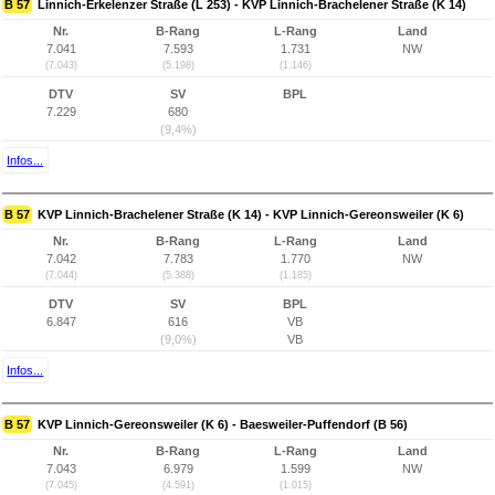
B 57
Linnich-Erkelenzer Straße (L 253) - KVP Linnich-Brachelener Straße (K 14)
Nr.
B-Rang
L-Rang
Land
7.041
7.593
1.731
NW
(7.043)
(5.198)
(1.146)
DTV
SV
BPL
7.229
680
(9,4%)
Infos...
B 57
KVP Linnich-Brachelener Straße (K 14) - KVP Linnich-Gereonsweiler (K 6)
Nr.
B-Rang
L-Rang
Land
7.042
7.783
1.770
NW
(7.044)
(5.388)
(1.185)
DTV
SV
BPL
6.847
616
VB
(9,0%)
VB
Infos...
B 57
KVP Linnich-Gereonsweiler (K 6) - Baesweiler-Puffendorf (B 56)
Nr.
B-Rang
L-Rang
Land
7.043
6.979
1.599
NW
(7.045)
(4.591)
(1.015)