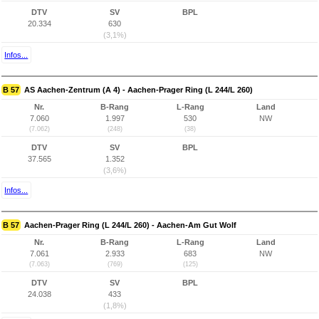
DTV
SV
BPL
20.334
630
(3,1%)
Infos...
B 57
AS Aachen-Zentrum (A 4) - Aachen-Prager Ring (L 244/L 260)
Nr.
B-Rang
L-Rang
Land
7.060
1.997
530
NW
(7.062)
(248)
(38)
DTV
SV
BPL
37.565
1.352
(3,6%)
Infos...
B 57
Aachen-Prager Ring (L 244/L 260) - Aachen-Am Gut Wolf
Nr.
B-Rang
L-Rang
Land
7.061
2.933
683
NW
(7.063)
(769)
(125)
DTV
SV
BPL
24.038
433
(1,8%)