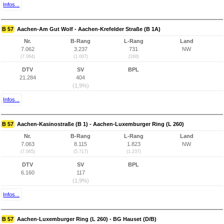
Infos...
B 57
Aachen-Am Gut Wolf - Aachen-Krefelder Straße (B 1A)
Nr.
B-Rang
L-Rang
Land
7.062
3.237
731
NW
(7.064)
(1.007)
(168)
DTV
SV
BPL
21.284
404
(1,9%)
Infos...
B 57
Aachen-Kasinostraße (B 1) - Aachen-Luxemburger Ring (L 260)
Nr.
B-Rang
L-Rang
Land
7.063
8.115
1.823
NW
(7.065)
(5.717)
(1.237)
DTV
SV
BPL
6.160
117
(1,9%)
Infos...
B 57
Aachen-Luxemburger Ring (L 260) - BG Hauset (D/B)