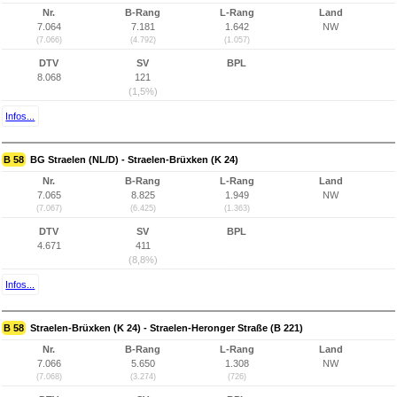
Nr.
B-Rang
L-Rang
Land
7.064
7.181
1.642
NW
(7.066)
(4.792)
(1.057)
DTV
SV
BPL
8.068
121
(1,5%)
Infos...
B 58
BG Straelen (NL/D) - Straelen-Brüxken (K 24)
Nr.
B-Rang
L-Rang
Land
7.065
8.825
1.949
NW
(7.067)
(6.425)
(1.363)
DTV
SV
BPL
4.671
411
(8,8%)
Infos...
B 58
Straelen-Brüxken (K 24) - Straelen-Heronger Straße (B 221)
Nr.
B-Rang
L-Rang
Land
7.066
5.650
1.308
NW
(7.068)
(3.274)
(726)