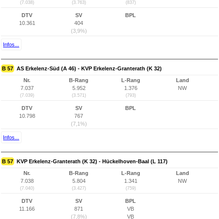
(7.038)
(3.763)
(837)
DTV
SV
BPL
10.361
404
(3,9%)
Infos...
B 57
AS Erkelenz-Süd (A 46) - KVP Erkelenz-Granterath (K 32)
Nr.
B-Rang
L-Rang
Land
7.037
5.952
1.376
NW
(7.039)
(3.571)
(793)
DTV
SV
BPL
10.798
767
(7,1%)
Infos...
B 57
KVP Erkelenz-Granterath (K 32) - Hückelhoven-Baal (L 117)
Nr.
B-Rang
L-Rang
Land
7.038
5.804
1.341
NW
(7.040)
(3.427)
(759)
DTV
SV
BPL
11.166
871
VB
(7,8%)
VB