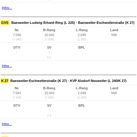
Infos...
GVS
Baesweiler-Ludwig-Erhard-Ring (L 225) - Baesweiler-Eschweilerstraße (K 27)
Nr.
B-Rang
L-Rang
Land
7.046
10.042
2.049
NW
(7.048)
(7.638)
(1.462)
DTV
SV
BPL
-
-
(-)
Infos...
K 27
Baesweiler-Eschweilerstraße (K 27) - KVP Alsdorf-Neuweiler (L 240/K 27)
Nr.
B-Rang
L-Rang
Land
7.047
10.042
2.049
NW
(7.049)
(7.638)
(1.462)
DTV
SV
BPL
-
-
(-)
Infos...