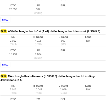
DTV
SV
BPL
20.858
584
(2,8%)
Infos...
B 57
AS Mönchengladbach-Ost (A 44) - Mönchengladbach-Neuwerk (L 390/K 6)
Nr.
B-Rang
L-Rang
Land
7.017
4.113
909
NW
(7.019)
(1.781)
(333)
DTV
SV
BPL
16.431
1.084
(6,6%)
Infos...
B 57
Mönchengladbach-Neuwerk (L 390/K 6) - Mönchengladbach-Uedding-
Jakobshöhe (K 5)
Nr.
B-Rang
L-Rang
Land
7.018
10.042
2.049
NW
(7.020)
(7.638)
(1.462)
DTV
SV
BPL
-
-