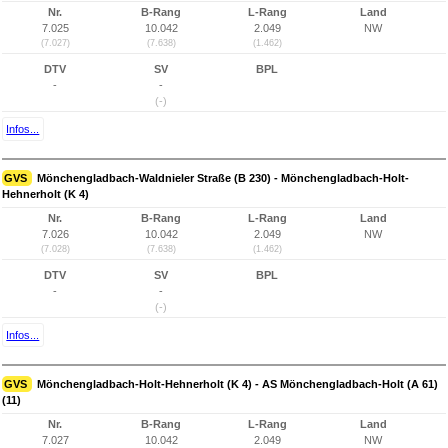
Nr.
B-Rang
L-Rang
Land
7.025
10.042
2.049
NW
(7.027)
(7.638)
(1.462)
DTV
SV
BPL
-
-
(-)
Infos...
GVS
Mönchengladbach-Waldnieler Straße (B 230) - Mönchengladbach-Holt-
Hehnerholt (K 4)
Nr.
B-Rang
L-Rang
Land
7.026
10.042
2.049
NW
(7.028)
(7.638)
(1.462)
DTV
SV
BPL
-
-
(-)
Infos...
GVS
Mönchengladbach-Holt-Hehnerholt (K 4) - AS Mönchengladbach-Holt (A 61)
(11)
Nr.
B-Rang
L-Rang
Land
7.027
10.042
2.049
NW