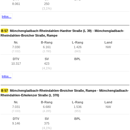
8.061
250
(3,1%)
Infos...
B 57
Mönchengladbach-Rheindahlen-Hardter Straße (L 39) - Mönchengladbach-
Rheindahlen-Broicher Straße, Rampe
Nr.
B-Rang
L-Rang
Land
7.030
6.161
1.426
NW
(7.032)
(3.780)
(843)
DTV
SV
BPL
10.317
423
(4,1%)
Infos...
B 57
Mönchengladbach-Rheindahlen-Broicher Straße, Rampe - Mönchengladbach-
Rheindahlen-Erkelenzer Straße (L 370)
Nr.
B-Rang
L-Rang
Land
7.031
6.680
1.536
NW
(7.033)
(4.295)
(953)
DTV
SV
BPL
9.146
375
(4,1%)