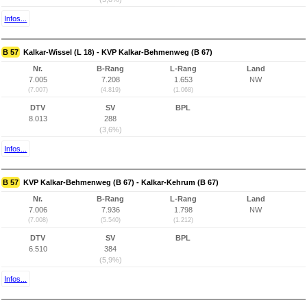
Infos...
B 57
Kalkar-Wissel (L 18) - KVP Kalkar-Behmenweg (B 67)
Nr.
B-Rang
L-Rang
Land
7.005
7.208
1.653
NW
(7.007)
(4.819)
(1.068)
DTV
SV
BPL
8.013
288
(3,6%)
Infos...
B 57
KVP Kalkar-Behmenweg (B 67) - Kalkar-Kehrum (B 67)
Nr.
B-Rang
L-Rang
Land
7.006
7.936
1.798
NW
(7.008)
(5.540)
(1.212)
DTV
SV
BPL
6.510
384
(5,9%)
Infos...