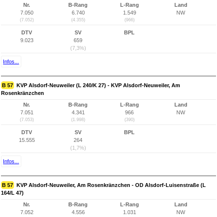
Nr.
B-Rang
L-Rang
Land
7.050
6.740
1.549
NW
(7.052)
(4.355)
(966)
DTV
SV
BPL
9.023
659
(7,3%)
Infos...
B 57
KVP Alsdorf-Neuweiler (L 240/K 27) - KVP Alsdorf-Neuweiler, Am
Rosenkränzchen
Nr.
B-Rang
L-Rang
Land
7.051
4.341
966
NW
(7.053)
(1.998)
(390)
DTV
SV
BPL
15.555
264
(1,7%)
Infos...
B 57
KVP Alsdorf-Neuweiler, Am Rosenkränzchen - OD Alsdorf-Luisenstraße (L
164/L 47)
Nr.
B-Rang
L-Rang
Land
7.052
4.556
1.031
NW