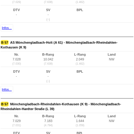
(7.029)
(7.638)
(1.462)
DTV
SV
BPL
-
-
(-)
Infos...
B 57
AS Mönchengladbach-Holt (A 61) - Mönchengladbach-Rheindahlen-
Kothausen (K 9)
Nr.
B-Rang
L-Rang
Land
7.028
10.042
2.049
NW
(7.030)
(7.638)
(1.462)
DTV
SV
BPL
-
-
(-)
Infos...
B 57
Mönchengladbach-Rheindahlen-Kothausen (K 9) - Mönchengladbach-
Rheindahlen-Hardter Straße (L 39)
Nr.
B-Rang
L-Rang
Land
7.029
7.183
1.644
NW
(7.031)
(4.794)
(1.059)
DTV
SV
BPL