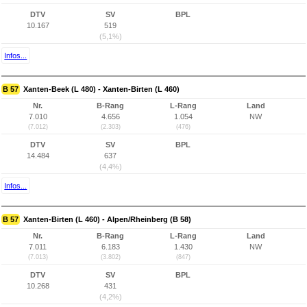
DTV
SV
BPL
10.167
519
(5,1%)
Infos...
B 57
Xanten-Beek (L 480) - Xanten-Birten (L 460)
Nr.
B-Rang
L-Rang
Land
7.010
4.656
1.054
NW
(7.012)
(2.303)
(476)
DTV
SV
BPL
14.484
637
(4,4%)
Infos...
B 57
Xanten-Birten (L 460) - Alpen/Rheinberg (B 58)
Nr.
B-Rang
L-Rang
Land
7.011
6.183
1.430
NW
(7.013)
(3.802)
(847)
DTV
SV
BPL
10.268
431
(4,2%)