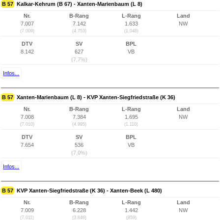
B 57
Kalkar-Kehrum (B 67) - Xanten-Marienbaum (L 8)
Nr.
B-Rang
L-Rang
Land
7.007
7.142
1.633
NW
(7.009)
(4.753)
(1.048)
DTV
SV
BPL
8.142
627
VB
(7,7%)
Infos...
B 57
Xanten-Marienbaum (L 8) - KVP Xanten-Siegfriedstraße (K 36)
Nr.
B-Rang
L-Rang
Land
7.008
7.384
1.695
NW
(7.010)
(4.995)
(1.110)
DTV
SV
BPL
7.654
536
VB
(7,0%)
Infos...
B 57
KVP Xanten-Siegfriedstraße (K 36) - Xanten-Beek (L 480)
Nr.
B-Rang
L-Rang
Land
7.009
6.228
1.442
NW
(7.011)
(3.846)
(859)