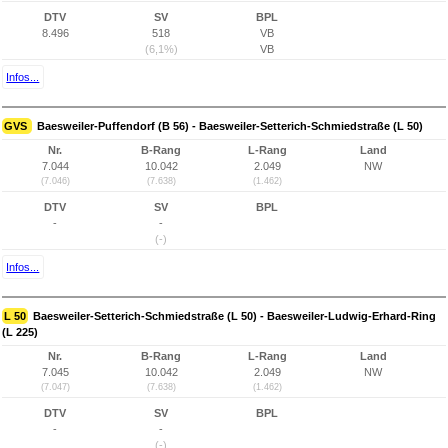
DTV
SV
BPL
8.496
518
VB
(6,1%)
VB
Infos...
GVS
Baesweiler-Puffendorf (B 56) - Baesweiler-Setterich-Schmiedstraße (L 50)
Nr.
B-Rang
L-Rang
Land
7.044
10.042
2.049
NW
(7.046)
(7.638)
(1.462)
DTV
SV
BPL
-
-
(-)
Infos...
L 50
Baesweiler-Setterich-Schmiedstraße (L 50) - Baesweiler-Ludwig-Erhard-Ring
(L 225)
Nr.
B-Rang
L-Rang
Land
7.045
10.042
2.049
NW
(7.047)
(7.638)
(1.462)
DTV
SV
BPL
-
-
(-)