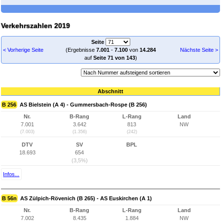
Verkehrszahlen 2019
Seite
< Vorherige Seite
(Ergebnisse
7.001
-
7.100
von
14.284
Nächste Seite >
auf
Seite 71 von 143
)
Abschnitt
B 256
AS Bielstein (A 4) - Gummersbach-Rospe (B 256)
Nr.
B-Rang
L-Rang
Land
7.001
3.642
813
NW
(7.003)
(1.356)
(242)
DTV
SV
BPL
18.693
654
(3,5%)
Infos...
B 56n
AS Zülpich-Rövenich (B 265) - AS Euskirchen (A 1)
Nr.
B-Rang
L-Rang
Land
7.002
8.435
1.884
NW