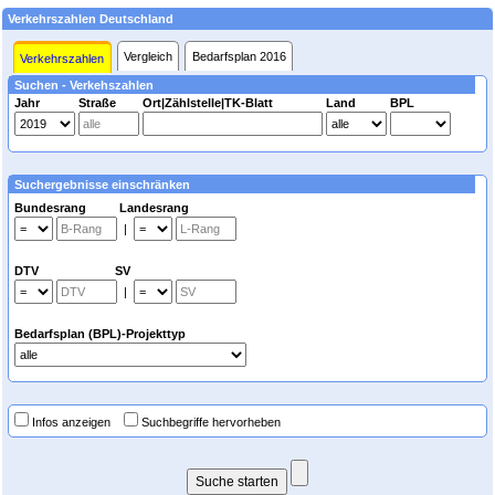
Verkehrszahlen Deutschland
Vergleich
Bedarfsplan 2016
Verkehrszahlen
Suchen - Verkehszahlen
Jahr
Straße
Ort|Zählstelle|TK-Blatt
Land
BPL
Suchergebnisse einschränken
Bundesrang Landesrang
|
DTV SV
|
Bedarfsplan (BPL)-Projekttyp
Infos anzeigen
Suchbegriffe hervorheben