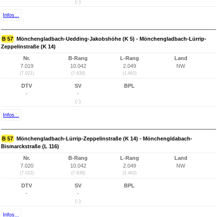
(-)
Infos...
B 57
Mönchengladbach-Uedding-Jakobshöhe (K 5) - Mönchengladbach-Lürrip-
Zeppelinstraße (K 14)
Nr.
B-Rang
L-Rang
Land
7.019
10.042
2.049
NW
(7.021)
(7.638)
(1.462)
DTV
SV
BPL
-
-
(-)
Infos...
B 57
Mönchengladbach-Lürrip-Zeppelinstraße (K 14) - Mönchengldabach-
Bismarckstraße (L 116)
Nr.
B-Rang
L-Rang
Land
7.020
10.042
2.049
NW
(7.022)
(7.638)
(1.462)
DTV
SV
BPL
-
-
(-)
Infos...