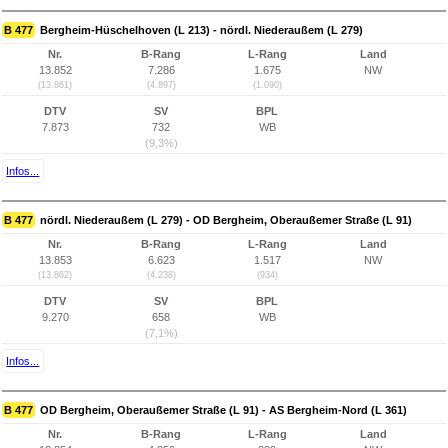
B 477
Bergheim-Hüschelhoven (L 213) - nördl. Niederaußem (L 279)
Nr.
B-Rang
L-Rang
Land
13.852
7.286
1.675
NW
(13.861)
(4.897)
(1.090)
DTV
SV
BPL
7.873
732
WB
(9,3%)
Infos...
B 477
nördl. Niederaußem (L 279) - OD Bergheim, Oberaußemer Straße (L 91)
Nr.
B-Rang
L-Rang
Land
13.853
6.623
1.517
NW
(13.862)
(4.238)
(934)
DTV
SV
BPL
9.270
658
WB
(7,1%)
Infos...
B 477
OD Bergheim, Oberaußemer Straße (L 91) - AS Bergheim-Nord (L 361)
Nr.
B-Rang
L-Rang
Land