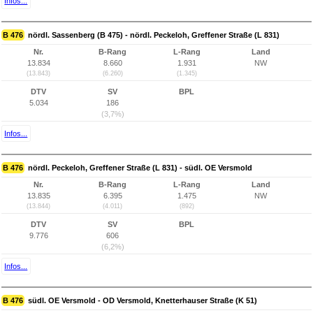
Infos...
B 476
nördl. Sassenberg (B 475) - nördl. Peckeloh, Greffener Straße (L 831)
Nr.
B-Rang
L-Rang
Land
13.834
8.660
1.931
NW
(13.843)
(6.260)
(1.345)
DTV
SV
BPL
5.034
186
(3,7%)
Infos...
B 476
nördl. Peckeloh, Greffener Straße (L 831) - südl. OE Versmold
Nr.
B-Rang
L-Rang
Land
13.835
6.395
1.475
NW
(13.844)
(4.011)
(892)
DTV
SV
BPL
9.776
606
(6,2%)
Infos...
B 476
südl. OE Versmold - OD Versmold, Knetterhauser Straße (K 51)