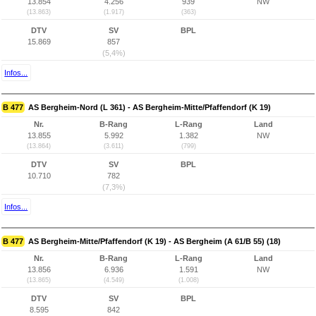
13.854
4.256
939
NW
(13.863)
(1.917)
(363)
DTV
SV
BPL
15.869
857
(5,4%)
Infos...
B 477
AS Bergheim-Nord (L 361) - AS Bergheim-Mitte/Pfaffendorf (K 19)
Nr.
B-Rang
L-Rang
Land
13.855
5.992
1.382
NW
(13.864)
(3.611)
(799)
DTV
SV
BPL
10.710
782
(7,3%)
Infos...
B 477
AS Bergheim-Mitte/Pfaffendorf (K 19) - AS Bergheim (A 61/B 55) (18)
Nr.
B-Rang
L-Rang
Land
13.856
6.936
1.591
NW
(13.865)
(4.549)
(1.008)
DTV
SV
BPL
8.595
842