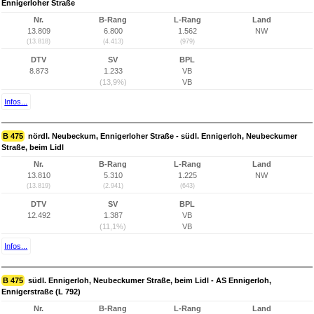
Ennigerloher Straße
Nr.
B-Rang
L-Rang
Land
13.809
6.800
1.562
NW
(13.818)
(4.413)
(979)
DTV
SV
BPL
8.873
1.233
VB
(13,9%)
VB
Infos...
B 475
nördl. Neubeckum, Ennigerloher Straße - südl. Ennigerloh, Neubeckumer
Straße, beim Lidl
Nr.
B-Rang
L-Rang
Land
13.810
5.310
1.225
NW
(13.819)
(2.941)
(643)
DTV
SV
BPL
12.492
1.387
VB
(11,1%)
VB
Infos...
B 475
südl. Ennigerloh, Neubeckumer Straße, beim Lidl - AS Ennigerloh,
Ennigerstraße (L 792)
Nr.
B-Rang
L-Rang
Land