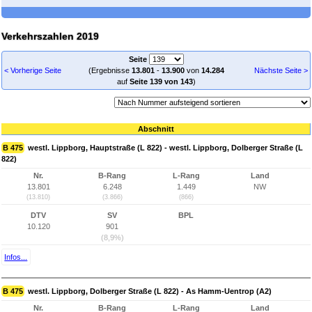
Verkehrszahlen 2019
Seite
< Vorherige Seite
(Ergebnisse
13.801
-
13.900
von
14.284
Nächste Seite >
auf
Seite 139 von 143
)
Abschnitt
B 475
westl. Lippborg, Hauptstraße (L 822) - westl. Lippborg, Dolberger Straße (L
822)
Nr.
B-Rang
L-Rang
Land
13.801
6.248
1.449
NW
(13.810)
(3.866)
(866)
DTV
SV
BPL
10.120
901
(8,9%)
Infos...
B 475
westl. Lippborg, Dolberger Straße (L 822) - As Hamm-Uentrop (A2)
Nr.
B-Rang
L-Rang
Land