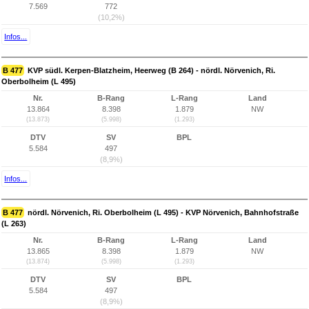
7.569
772
(10,2%)
Infos...
B 477
KVP südl. Kerpen-Blatzheim, Heerweg (B 264) - nördl. Nörvenich, Ri.
Oberbolheim (L 495)
Nr.
B-Rang
L-Rang
Land
13.864
8.398
1.879
NW
(13.873)
(5.998)
(1.293)
DTV
SV
BPL
5.584
497
(8,9%)
Infos...
B 477
nördl. Nörvenich, Ri. Oberbolheim (L 495) - KVP Nörvenich, Bahnhofstraße
(L 263)
Nr.
B-Rang
L-Rang
Land
13.865
8.398
1.879
NW
(13.874)
(5.998)
(1.293)
DTV
SV
BPL
5.584
497
(8,9%)