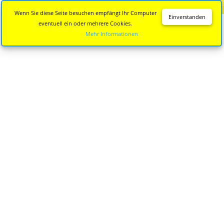
Diese Seite wird nicht mehr aktualisiert.
Zur neuen Seite
Wenn Sie diese Seite besuchen empfängt Ihr Computer
Einverstanden
eventuell ein oder mehrere Cookies.
Mehr Informationen