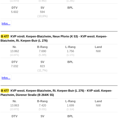
(13.870)
(5.992)
(1.291)
DTV
SV
BPL
5.602
594
(10,6%)
Infos...
B 477
KVP nördl. Kerpen-Blatzheim, Neue Pforte (K 53) - KVP westl. Kerpen-
Blatzheim, Ri. Kerpen-Buir (L 276)
Nr.
B-Rang
L-Rang
Land
13.862
7.690
1.756
NW
(13.871)
(5.295)
(1.171)
DTV
SV
BPL
7.032
823
(11,7%)
Infos...
B 477
KVP westl. Kerpen-Blatzheim, Ri. Kerpen-Buir (L 276) - KVP südl. Kerpen-
Platzheim, Dürener Straße (B 264/K 55)
Nr.
B-Rang
L-Rang
Land
13.863
7.420
1.699
NW
(13.872)
(5.031)
(1.114)
DTV
SV
BPL