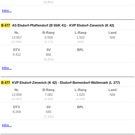
(9,8%)
Infos...
B 477
AS Elsdorf-Pfaffendorf (B 55/K 41) - KVP Elsdorf-Zieverich (K 42)
Nr.
B-Rang
L-Rang
Land
13.857
6.558
1.502
NW
(13.866)
(4.173)
(919)
DTV
SV
BPL
9.412
866
(9,2%)
Infos...
B 477
KVP Elsdorf-Zieverich (K 42) - Elsdorf-Berrendorf-Wüllenrath (L 277)
Nr.
B-Rang
L-Rang
Land
13.858
7.082
1.620
NW
(13.867)
(4.693)
(1.035)
DTV
SV
BPL
8.269
595
(7,2%)
Infos...