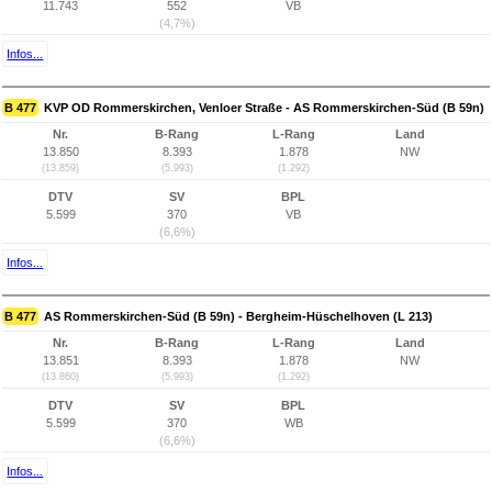
11.743
552
VB
(4,7%)
Infos...
B 477
KVP OD Rommerskirchen, Venloer Straße - AS Rommerskirchen-Süd (B 59n)
Nr.
B-Rang
L-Rang
Land
13.850
8.393
1.878
NW
(13.859)
(5.993)
(1.292)
DTV
SV
BPL
5.599
370
VB
(6,6%)
Infos...
B 477
AS Rommerskirchen-Süd (B 59n) - Bergheim-Hüschelhoven (L 213)
Nr.
B-Rang
L-Rang
Land
13.851
8.393
1.878
NW
(13.860)
(5.993)
(1.292)
DTV
SV
BPL
5.599
370
WB
(6,6%)
Infos...