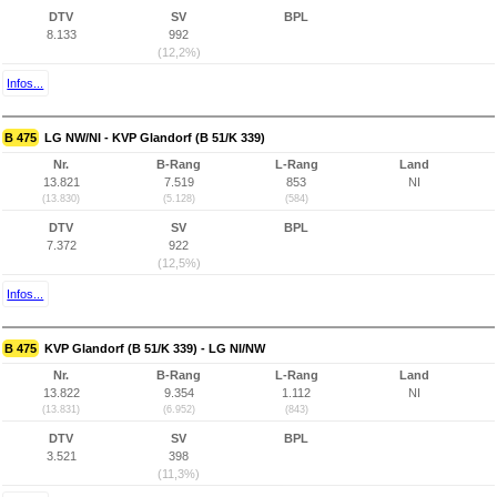
DTV
SV
BPL
8.133
992
(12,2%)
Infos...
B 475
LG NW/NI - KVP Glandorf (B 51/K 339)
Nr.
B-Rang
L-Rang
Land
13.821
7.519
853
NI
(13.830)
(5.128)
(584)
DTV
SV
BPL
7.372
922
(12,5%)
Infos...
B 475
KVP Glandorf (B 51/K 339) - LG NI/NW
Nr.
B-Rang
L-Rang
Land
13.822
9.354
1.112
NI
(13.831)
(6.952)
(843)
DTV
SV
BPL
3.521
398
(11,3%)