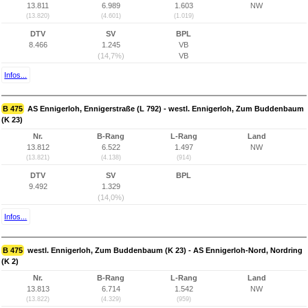
13.811
6.989
1.603
NW
(13.820)
(4.601)
(1.019)
DTV
SV
BPL
8.466
1.245
VB
(14,7%)
VB
Infos...
B 475
AS Ennigerloh, Ennigerstraße (L 792) - westl. Ennigerloh, Zum Buddenbaum
(K 23)
Nr.
B-Rang
L-Rang
Land
13.812
6.522
1.497
NW
(13.821)
(4.138)
(914)
DTV
SV
BPL
9.492
1.329
(14,0%)
Infos...
B 475
westl. Ennigerloh, Zum Buddenbaum (K 23) - AS Ennigerloh-Nord, Nordring
(K 2)
Nr.
B-Rang
L-Rang
Land
13.813
6.714
1.542
NW
(13.822)
(4.329)
(959)