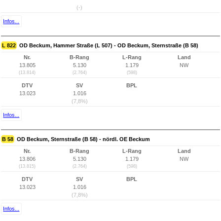
(-)
Infos...
L 822
OD Beckum, Hammer Straße (L 507) - OD Beckum, Sternstraße (B 58)
Nr.
B-Rang
L-Rang
Land
13.805
5.130
1.179
NW
(13.814)
(2.764)
(598)
DTV
SV
BPL
13.023
1.016
(7,8%)
Infos...
B 58
OD Beckum, Sternstraße (B 58) - nördl. OE Beckum
Nr.
B-Rang
L-Rang
Land
13.806
5.130
1.179
NW
(13.815)
(2.764)
(598)
DTV
SV
BPL
13.023
1.016
(7,8%)
Infos...