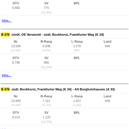
DTV
SV
BPL
6.860
775
(11,3%)
Infos...
B 476
nördl. OE Versmold - südl. Bockhorst, Frankfurter Weg (K 24)
Nr.
B-Rang
L-Rang
Land
13.839
6.838
1.570
NW
(13.848)
(4.451)
(987)
DTV
SV
BPL
8.796
985
(11,2%)
Infos...
B 476
südl. Bockhorst, Frankfurter Weg (K 24) - AS Borgholzhausen (A 33)
Nr.
B-Rang
L-Rang
Land
13.840
7.112
1.627
NW
(13.849)
(4.723)
(1.042)
DTV
SV
BPL
8.214
1.125
(13,7%)