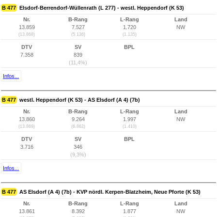
B 477
Elsdorf-Berrendorf-Wüllenrath (L 277) - westl. Heppendorf (K 53)
Nr.
B-Rang
L-Rang
Land
13.859
7.527
1.720
NW
(13.868)
(5.136)
(1.135)
DTV
SV
BPL
7.358
839
(11,4%)
Infos...
B 477
westl. Heppendorf (K 53) - AS Elsdorf (A 4) (7b)
Nr.
B-Rang
L-Rang
Land
13.860
9.264
1.997
NW
(13.869)
(6.862)
(1.410)
DTV
SV
BPL
3.716
346
(9,3%)
Infos...
B 477
AS Elsdorf (A 4) (7b) - KVP nördl. Kerpen-Blatzheim, Neue Pforte (K 53)
Nr.
B-Rang
L-Rang
Land
13.861
8.392
1.877
NW