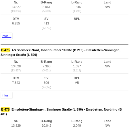
Nr.
B-Rang
L-Rang
Land
13.827
8.061
1.816
NW
(13.836)
(5.663)
(1.230)
DTV
SV
BPL
6.255
413
(6,6%)
Infos...
B 475
AS Saerbeck-Nord, Ibbenbürener Straße (B 219) - Emsdetten-Sinningen,
Sinninger Straße (L 590)
Nr.
B-Rang
L-Rang
Land
13.828
7.390
1.697
NW
(13.837)
(5.001)
(1.112)
DTV
SV
BPL
7.643
306
VB
(4,0%)
Infos...
B 475
Emsdetten-Sinningen, Sinninger Straße (L 590) - Emsdetten, Nordring (B
481)
Nr.
B-Rang
L-Rang
Land
13.829
10.042
2.049
NW