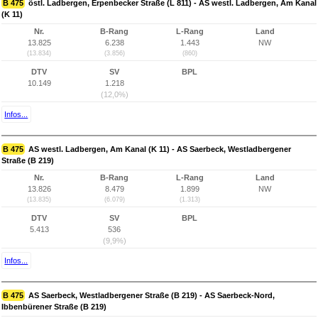
B 475
östl. Ladbergen, Erpenbecker Straße (L 811) - AS westl. Ladbergen, Am Kanal
(K 11)
Nr.
B-Rang
L-Rang
Land
13.825
6.238
1.443
NW
(13.834)
(3.856)
(860)
DTV
SV
BPL
10.149
1.218
(12,0%)
Infos...
B 475
AS westl. Ladbergen, Am Kanal (K 11) - AS Saerbeck, Westladbergener
Straße (B 219)
Nr.
B-Rang
L-Rang
Land
13.826
8.479
1.899
NW
(13.835)
(6.079)
(1.313)
DTV
SV
BPL
5.413
536
(9,9%)
Infos...
B 475
AS Saerbeck, Westladbergener Straße (B 219) - AS Saerbeck-Nord,
Ibbenbürener Straße (B 219)