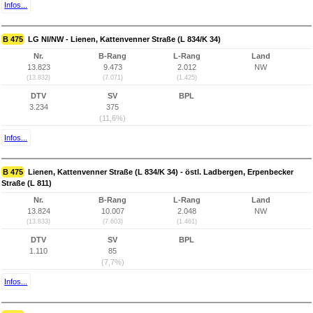
Infos...
B 475
LG NI/NW - Lienen, Kattenvenner Straße (L 834/K 34)
Nr.
B-Rang
L-Rang
Land
13.823
9.473
2.012
NW
(13.832)
(7.071)
(1.425)
DTV
SV
BPL
3.234
375
(11,6%)
Infos...
B 475
Lienen, Kattenvenner Straße (L 834/K 34) - östl. Ladbergen, Erpenbecker
Straße (L 811)
Nr.
B-Rang
L-Rang
Land
13.824
10.007
2.048
NW
(13.833)
(7.603)
(1.461)
DTV
SV
BPL
1.110
85
(7,7%)
Infos...