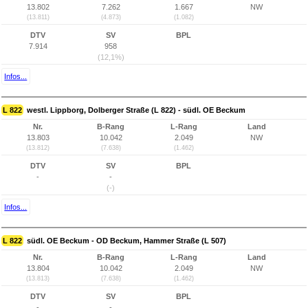
13.802
7.262
1.667
NW
(13.811)
(4.873)
(1.082)
DTV
SV
BPL
7.914
958
(12,1%)
Infos...
L 822
westl. Lippborg, Dolberger Straße (L 822) - südl. OE Beckum
Nr.
B-Rang
L-Rang
Land
13.803
10.042
2.049
NW
(13.812)
(7.638)
(1.462)
DTV
SV
BPL
-
-
(-)
Infos...
L 822
südl. OE Beckum - OD Beckum, Hammer Straße (L 507)
Nr.
B-Rang
L-Rang
Land
13.804
10.042
2.049
NW
(13.813)
(7.638)
(1.462)
DTV
SV
BPL
-
-