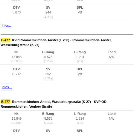
DTV
SV
BPL
5.673
244
VB
(4,3%)
Infos...
B 477
KVP Rommerskirchen-Anstel (L 280) - Rommerskirchen-Anstel,
Wasserburgstraße (K 27)
Nr.
B-Rang
L-Rang
Land
13.848
5.578
1.294
NW
(13.857)
(3.204)
(712)
DTV
SV
BPL
11.743
552
VB
(4,7%)
Infos...
B 477
Rommerskirchen-Anstel, Wasserburgstraße (K 27) - KVP OD
Rommerskirchen, Venloer Straße
Nr.
B-Rang
L-Rang
Land
13.849
5.578
1.294
NW
(13.858)
(3.204)
(712)
DTV
SV
BPL