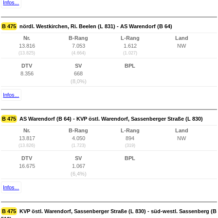
Infos...
B 475
nördl. Westkirchen, Ri. Beelen (L 831) - AS Warendorf (B 64)
Nr.
B-Rang
L-Rang
Land
13.816
7.053
1.612
NW
(13.825)
(4.664)
(1.027)
DTV
SV
BPL
8.356
668
(8,0%)
Infos...
B 475
AS Warendorf (B 64) - KVP östl. Warendorf, Sassenberger Straße (L 830)
Nr.
B-Rang
L-Rang
Land
13.817
4.050
894
NW
(13.826)
(1.723)
(319)
DTV
SV
BPL
16.675
1.067
(6,4%)
Infos...
B 475
KVP östl. Warendorf, Sassenberger Straße (L 830) - süd-westl. Sassenberg (B