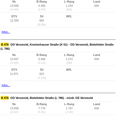
Nr.
B-Rang
L-Rang
Land
13.836
5.345
1.234
NW
(13.845)
(2.975)
(652)
DTV
SV
BPL
12.393
682
(5,5%)
Infos...
B 476
OD Versmold, Knetterhauser Straße (K 51) - OD Versmold, Bielefelder Straße
(L 786)
Nr.
B-Rang
L-Rang
Land
13.837
5.496
1.272
NW
(13.846)
(3.124)
(690)
DTV
SV
BPL
11.971
922
(7,7%)
Infos...
B 476
OD Versmold, Bielefelder Straße (L 786) - nördl. OE Versmold
Nr.
B-Rang
L-Rang
Land
13.838
7.776
1.767
NW
(13.847)
(5.381)
(1.182)