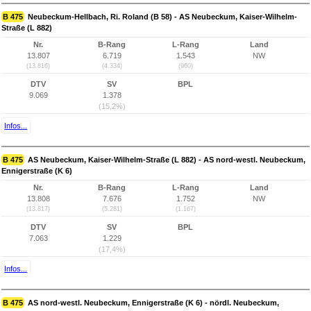
B 475
Neubeckum-Hellbach, Ri. Roland (B 58) - AS Neubeckum, Kaiser-Wilhelm-
Straße (L 882)
Nr.
B-Rang
L-Rang
Land
13.807
6.719
1.543
NW
(13.816)
(4.334)
(960)
DTV
SV
BPL
9.069
1.378
(15,2%)
Infos...
B 475
AS Neubeckum, Kaiser-Wilhelm-Straße (L 882) - AS nord-westl. Neubeckum,
Ennigerstraße (K 6)
Nr.
B-Rang
L-Rang
Land
13.808
7.676
1.752
NW
(13.817)
(5.281)
(1.167)
DTV
SV
BPL
7.063
1.229
(17,4%)
Infos...
B 475
AS nord-westl. Neubeckum, Ennigerstraße (K 6) - nördl. Neubeckum,