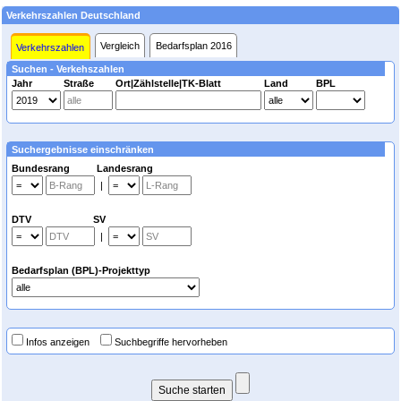
Verkehrszahlen Deutschland
Vergleich
Bedarfsplan 2016
Verkehrszahlen
Suchen - Verkehszahlen
Jahr
Straße
Ort|Zählstelle|TK-Blatt
Land
BPL
Suchergebnisse einschränken
Bundesrang Landesrang
|
DTV SV
|
Bedarfsplan (BPL)-Projekttyp
Infos anzeigen
Suchbegriffe hervorheben