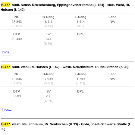
B 477
südl. Neuss-Reuschenberg, Eppinghovener Straße (L 154) - südl. Wehl, Ri.
Hoisten (L 142)
Nr.
B-Rang
L-Rang
Land
13.843
6.111
1.414
NW
(13.852)
(3.730)
(831)
DTV
SV
BPL
10.440
574
(5,5%)
Infos...
B 477
südl. Wehl, Ri. Hoisten (L 142) - westl. Neuenbraum, Ri. Neukirchen (K 33)
Nr.
B-Rang
L-Rang
Land
13.844
7.939
1.799
NW
(13.853)
(5.543)
(1.213)
DTV
SV
BPL
6.503
280
(4,3%)
Infos...
B 477
westl. Neuenbraum, Ri. Neukirchen (K 33) - Gohr, Josef-Schwartz-Straße (L
35)