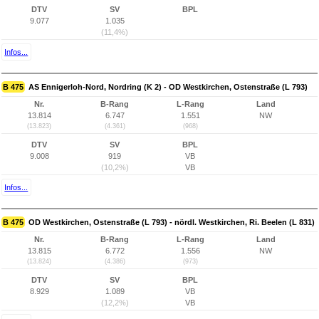
DTV
SV
BPL
9.077
1.035
(11,4%)
Infos...
B 475
AS Ennigerloh-Nord, Nordring (K 2) - OD Westkirchen, Ostenstraße (L 793)
Nr.
B-Rang
L-Rang
Land
13.814
6.747
1.551
NW
(13.823)
(4.361)
(968)
DTV
SV
BPL
9.008
919
VB
(10,2%)
VB
Infos...
B 475
OD Westkirchen, Ostenstraße (L 793) - nördl. Westkirchen, Ri. Beelen (L 831)
Nr.
B-Rang
L-Rang
Land
13.815
6.772
1.556
NW
(13.824)
(4.386)
(973)
DTV
SV
BPL
8.929
1.089
VB
(12,2%)
VB