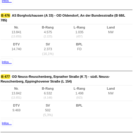
Infos...
B 476
AS Borgholzhausen (A 33) - OD Oldendorf, An der Bundesstraße (B 68/L
785)
Nr.
B-Rang
L-Rang
Land
13.841
4.575
1.035
NW
(13.850)
(2.225)
(457)
DTV
SV
BPL
14.740
2.373
FD
(16,1%)
Infos...
B 477
OD Neuss-Reuschenberg, Erprather Straße (K 7) - südl. Neuss-
Reuschenberg, Eppinghovener Straße (L 154)
Nr.
B-Rang
L-Rang
Land
13.842
6.532
1.498
NW
(13.851)
(4.148)
(915)
DTV
SV
BPL
9.469
502
(5,3%)
Infos...