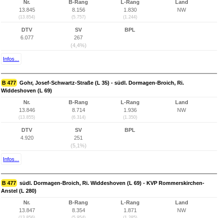
Nr.
B-Rang
L-Rang
Land
13.845
8.156
1.830
NW
(13.854)
(5.757)
(1.244)
DTV
SV
BPL
6.077
267
(4,4%)
Infos...
B 477
Gohr, Josef-Schwartz-Straße (L 35) - südl. Dormagen-Broich, Ri.
Widdeshoven (L 69)
Nr.
B-Rang
L-Rang
Land
13.846
8.714
1.936
NW
(13.855)
(6.314)
(1.350)
DTV
SV
BPL
4.920
251
(5,1%)
Infos...
B 477
südl. Dormagen-Broich, Ri. Widdeshoven (L 69) - KVP Rommerskirchen-
Anstel (L 280)
Nr.
B-Rang
L-Rang
Land
13.847
8.354
1.871
NW
(13.856)
(5.954)
(1.285)