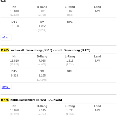
513)
Nr.
B-Rang
L-Rang
Land
13.818
5.071
1.163
NW
(13.827)
(2.706)
(582)
DTV
SV
BPL
13.190
1.082
(8,2%)
Infos...
B 475
süd-westl. Sassenberg (B 513) - nördl. Sassenberg (B 476)
Nr.
B-Rang
L-Rang
Land
13.819
7.068
1.616
NW
(13.828)
(4.679)
(1.031)
DTV
SV
BPL
8.319
1.165
(14,0%)
Infos...
B 475
nördl. Sassenberg (B 476) - LG NW/NI
Nr.
B-Rang
L-Rang
Land
13.820
7.145
1.635
NW
(13.829)
(4.756)
(1.050)