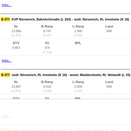
Infos...
B 477
KVP Nörvenich, Bahnhofstraße (L 263) - südl. Nörvenich, Ri. Irresheim (K 16)
Nr.
B-Rang
L-Rang
Land
13.866
8.747
1.940
NW
(13.875)
(6.347)
(1.354)
DTV
SV
BPL
4.857
374
(7,7%)
Infos...
B 477
südl. Nörvenich, Ri. Irresheim (K 16) - westl. Müddersheim, Ri. Vettweiß (L 33)
Nr.
B-Rang
L-Rang
Land
13.867
9.410
2.009
NW
(13.876)
(7.008)
(1.422)
DTV
SV
BPL
3.397
397
(11,7%)
Infos...
B 477
westl. Müddersheim, Ri. Vettweiß (L 33) - Sievernich, Ri. Kelz (L 264)