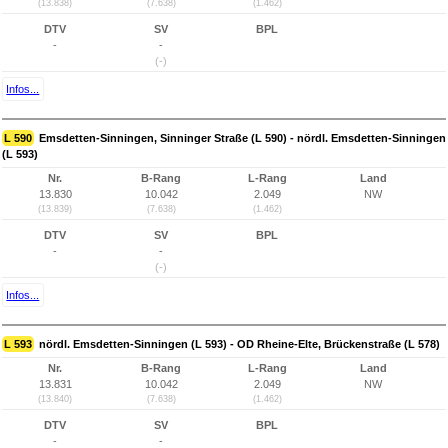
(13.838)
(7.638)
(1.462)
DTV
SV
BPL
-
-
(-)
Infos...
L 590
Emsdetten-Sinningen, Sinninger Straße (L 590) - nördl. Emsdetten-Sinningen
(L 593)
Nr.
B-Rang
L-Rang
Land
13.830
10.042
2.049
NW
(13.839)
(7.638)
(1.462)
DTV
SV
BPL
-
-
(-)
Infos...
L 593
nördl. Emsdetten-Sinningen (L 593) - OD Rheine-Elte, Brückenstraße (L 578)
Nr.
B-Rang
L-Rang
Land
13.831
10.042
2.049
NW
(13.840)
(7.638)
(1.462)
DTV
SV
BPL
-
-