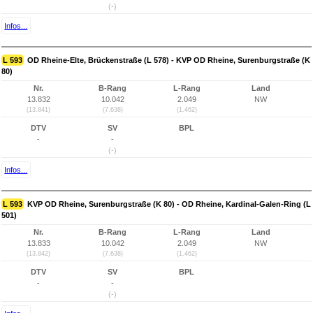
(-)
Infos...
L 593
OD Rheine-Elte, Brückenstraße (L 578) - KVP OD Rheine, Surenburgstraße (K
80)
Nr.
B-Rang
L-Rang
Land
13.832
10.042
2.049
NW
(13.841)
(7.638)
(1.462)
DTV
SV
BPL
-
-
(-)
Infos...
L 593
KVP OD Rheine, Surenburgstraße (K 80) - OD Rheine, Kardinal-Galen-Ring (L
501)
Nr.
B-Rang
L-Rang
Land
13.833
10.042
2.049
NW
(13.842)
(7.638)
(1.462)
DTV
SV
BPL
-
-
(-)