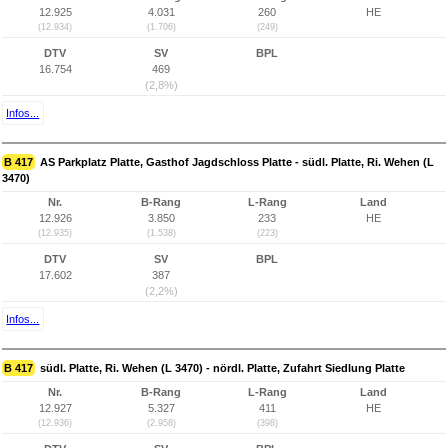
12.925
4.031
260
HE
(12.934)
(1.706)
(249)
DTV
SV
BPL
16.754
469
(2,8%)
Infos...
B 417
AS Parkplatz Platte, Gasthof Jagdschloss Platte - südl. Platte, Ri. Wehen (L
3470)
Nr.
B-Rang
L-Rang
Land
12.926
3.850
233
HE
(12.935)
(1.538)
(223)
DTV
SV
BPL
17.602
387
(2,2%)
Infos...
B 417
südl. Platte, Ri. Wehen (L 3470) - nördl. Platte, Zufahrt Siedlung Platte
Nr.
B-Rang
L-Rang
Land
12.927
5.327
411
HE
(12.936)
(2.958)
(398)