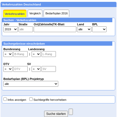
Verkehrszahlen Deutschland
Vergleich
Bedarfsplan 2016
Verkehrszahlen
Suchen - Verkehszahlen
Jahr
Straße
Ort|Zählstelle|TK-Blatt
Land
BPL
Suchergebnisse einschränken
Bundesrang Landesrang
|
DTV SV
|
Bedarfsplan (BPL)-Projekttyp
Infos anzeigen
Suchbegriffe hervorheben