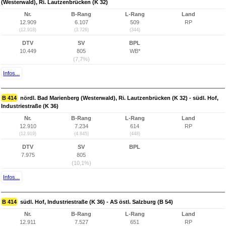
(Westerwald), Ri. Lautzenbrücken (K 32)
Nr.
B-Rang
L-Rang
Land
12.909
6.107
509
RP
(12.918)
(3.726)
(344)
DTV
SV
BPL
10.449
805
WB*
(7,7%)
Infos...
B 414
nördl. Bad Marienberg (Westerwald), Ri. Lautzenbrücken (K 32) - südl. Hof,
Industriestraße (K 36)
Nr.
B-Rang
L-Rang
Land
12.910
7.234
614
RP
(12.919)
(4.845)
(448)
DTV
SV
BPL
7.975
805
(10,1%)
Infos...
B 414
südl. Hof, Industriestraße (K 36) - AS östl. Salzburg (B 54)
Nr.
B-Rang
L-Rang
Land
12.911
7.527
651
RP