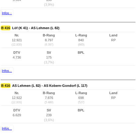
(3,9%)
Infos...
B 416
Löf (K 41) - AS Lehmen (L 82)
Nr.
B-Rang
L-Rang
Land
12.921
8.797
840
RP
(12.930)
(6.397)
(665)
DTV
SV
BPL
4.736
175
(3,7%)
Infos...
B 416
AS Lehmen (L 82) - AS Kobern-Gondorf (L 117)
Nr.
B-Rang
L-Rang
Land
12.922
7.876
698
RP
(12.931)
(5.480)
(527)
DTV
SV
BPL
6.629
239
(3,6%)
Infos...