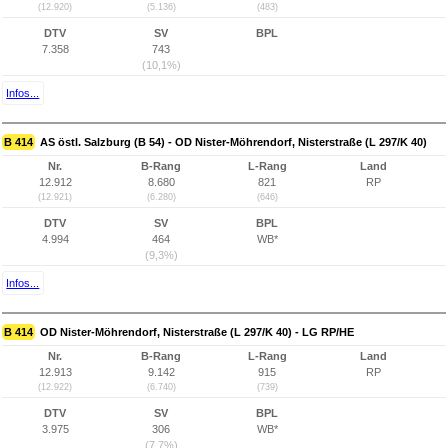
(12.920)
(5.136)
(483)
DTV
SV
BPL
7.358
743
(10,1%)
Infos...
B 414
AS östl. Salzburg (B 54) - OD Nister-Möhrendorf, Nisterstraße (L 297/K 40)
Nr.
B-Rang
L-Rang
Land
12.912
8.680
821
RP
(12.921)
(6.280)
(646)
DTV
SV
BPL
4.994
464
WB*
(9,3%)
Infos...
B 414
OD Nister-Möhrendorf, Nisterstraße (L 297/K 40) - LG RP/HE
Nr.
B-Rang
L-Rang
Land
12.913
9.142
915
RP
(12.922)
(6.740)
(739)
DTV
SV
BPL
3.975
306
WB*
(7,7%)