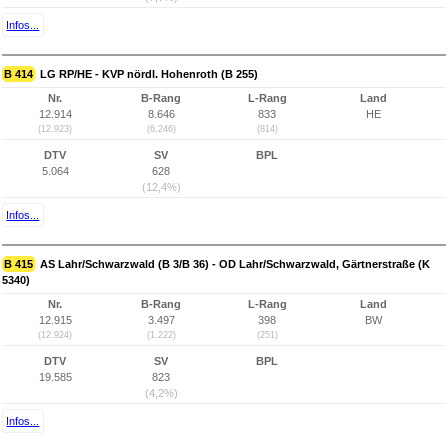
Infos...
B 414
LG RP/HE - KVP nördl. Hohenroth (B 255)
Nr.
B-Rang
L-Rang
Land
12.914
8.646
833
HE
(12.923)
(6.246)
(814)
DTV
SV
BPL
5.064
628
(12,4%)
Infos...
B 415
AS Lahr/Schwarzwald (B 3/B 36) - OD Lahr/Schwarzwald, Gärtnerstraße (K
5340)
Nr.
B-Rang
L-Rang
Land
12.915
3.497
398
BW
(12.924)
(1.222)
(251)
DTV
SV
BPL
19.585
823
(4,2%)
Infos...