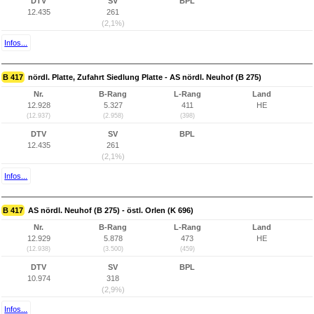
DTV
SV
BPL
12.435
261
(2,1%)
Infos...
B 417
nördl. Platte, Zufahrt Siedlung Platte - AS nördl. Neuhof (B 275)
Nr.
B-Rang
L-Rang
Land
12.928
5.327
411
HE
(12.937)
(2.958)
(398)
DTV
SV
BPL
12.435
261
(2,1%)
Infos...
B 417
AS nördl. Neuhof (B 275) - östl. Orlen (K 696)
Nr.
B-Rang
L-Rang
Land
12.929
5.878
473
HE
(12.938)
(3.500)
(459)
DTV
SV
BPL
10.974
318
(2,9%)
Infos...