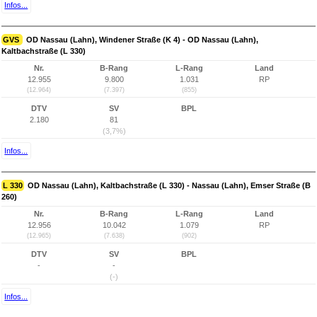
Infos...
GVS
OD Nassau (Lahn), Windener Straße (K 4) - OD Nassau (Lahn),
Kaltbachstraße (L 330)
Nr.
B-Rang
L-Rang
Land
12.955
9.800
1.031
RP
(12.964)
(7.397)
(855)
DTV
SV
BPL
2.180
81
(3,7%)
Infos...
L 330
OD Nassau (Lahn), Kaltbachstraße (L 330) - Nassau (Lahn), Emser Straße (B
260)
Nr.
B-Rang
L-Rang
Land
12.956
10.042
1.079
RP
(12.965)
(7.638)
(902)
DTV
SV
BPL
-
-
(-)
Infos...