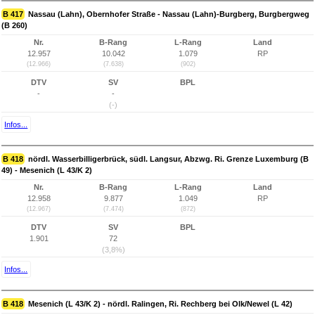
B 417
Nassau (Lahn), Obernhofer Straße - Nassau (Lahn)-Burgberg, Burgbergweg
(B 260)
Nr.
B-Rang
L-Rang
Land
12.957
10.042
1.079
RP
(12.966)
(7.638)
(902)
DTV
SV
BPL
-
-
(-)
Infos...
B 418
nördl. Wasserbilligerbrück, südl. Langsur, Abzwg. Ri. Grenze Luxemburg (B
49) - Mesenich (L 43/K 2)
Nr.
B-Rang
L-Rang
Land
12.958
9.877
1.049
RP
(12.967)
(7.474)
(872)
DTV
SV
BPL
1.901
72
(3,8%)
Infos...
B 418
Mesenich (L 43/K 2) - nördl. Ralingen, Ri. Rechberg bei Olk/Newel (L 42)