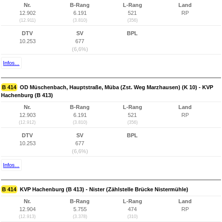
Nr.
B-Rang
L-Rang
Land
12.902
6.191
521
RP
(12.911)
(3.810)
(356)
DTV
SV
BPL
10.253
677
(6,6%)
Infos...
B 414
OD Müschenbach, Hauptstraße, Müba (Zst. Weg Marzhausen) (K 10) - KVP
Hachenburg (B 413)
Nr.
B-Rang
L-Rang
Land
12.903
6.191
521
RP
(12.912)
(3.810)
(356)
DTV
SV
BPL
10.253
677
(6,6%)
Infos...
B 414
KVP Hachenburg (B 413) - Nister (Zählstelle Brücke Nistermühle)
Nr.
B-Rang
L-Rang
Land
12.904
5.755
474
RP
(12.913)
(3.378)
(310)