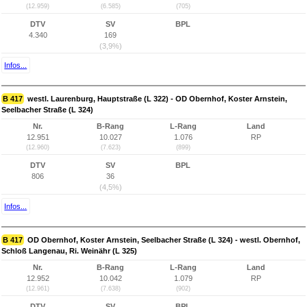
(12.959)
(6.585)
(705)
DTV
SV
BPL
4.340
169
(3,9%)
Infos...
B 417
westl. Laurenburg, Hauptstraße (L 322) - OD Obernhof, Koster Arnstein,
Seelbacher Straße (L 324)
Nr.
B-Rang
L-Rang
Land
12.951
10.027
1.076
RP
(12.960)
(7.623)
(899)
DTV
SV
BPL
806
36
(4,5%)
Infos...
B 417
OD Obernhof, Koster Arnstein, Seelbacher Straße (L 324) - westl. Obernhof,
Schloß Langenau, Ri. Weinähr (L 325)
Nr.
B-Rang
L-Rang
Land
12.952
10.042
1.079
RP
(12.961)
(7.638)
(902)
DTV
SV
BPL