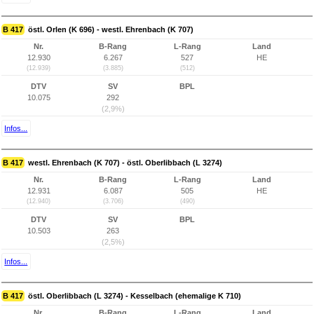
B 417
östl. Orlen (K 696) - westl. Ehrenbach (K 707)
Nr.
B-Rang
L-Rang
Land
12.930
6.267
527
HE
(12.939)
(3.885)
(512)
DTV
SV
BPL
10.075
292
(2,9%)
Infos...
B 417
westl. Ehrenbach (K 707) - östl. Oberlibbach (L 3274)
Nr.
B-Rang
L-Rang
Land
12.931
6.087
505
HE
(12.940)
(3.706)
(490)
DTV
SV
BPL
10.503
263
(2,5%)
Infos...
B 417
östl. Oberlibbach (L 3274) - Kesselbach (ehemalige K 710)
Nr.
B-Rang
L-Rang
Land