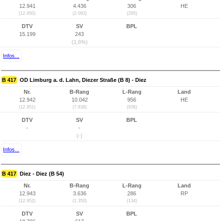
12.941
4.436
306
HE
(12.950)
(2.093)
(295)
DTV
SV
BPL
15.199
243
(1,6%)
Infos...
B 417
OD Limburg a. d. Lahn, Diezer Straße (B 8) - Diez
Nr.
B-Rang
L-Rang
Land
12.942
10.042
956
HE
(12.951)
(7.638)
(936)
DTV
SV
BPL
-
-
(-)
Infos...
B 417
Diez - Diez (B 54)
Nr.
B-Rang
L-Rang
Land
12.943
3.636
286
RP
(12.952)
(1.350)
(134)
DTV
SV
BPL