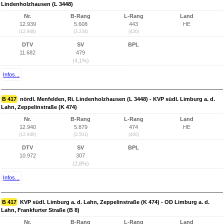
Lindenholzhausen (L 3448)
Nr.
B-Rang
L-Rang
Land
12.939
5.608
443
HE
(12.948)
(3.234)
(430)
DTV
SV
BPL
11.682
479
(4,1%)
Infos...
B 417
nördl. Menfelden, Ri. Lindenholzhausen (L 3448) - KVP südl. Limburg a. d.
Lahn, Zeppelinstraße (K 474)
Nr.
B-Rang
L-Rang
Land
12.940
5.879
474
HE
(12.949)
(3.501)
(460)
DTV
SV
BPL
10.972
307
(2,8%)
Infos...
B 417
KVP südl. Limburg a. d. Lahn, Zeppelinstraße (K 474) - OD Limburg a. d.
Lahn, Frankfurter Straße (B 8)
Nr.
B-Rang
L-Rang
Land