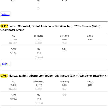
-
-
(-)
Infos...
B 417
westl. Obernhof, Schloß Langenau, Ri. Weinähr (L 325) - Nassau (Lahn),
Obernhofer Straße
Nr.
B-Rang
L-Rang
Land
12.953
9.470
979
RP
(12.962)
(7.068)
(803)
DTV
SV
BPL
3.244
110
(3,4%)
Infos...
GVS
Nassau (Lahn), Obernhofer Straße - OD Nassau (Lahn), Windener Straße (K 4)
Nr.
B-Rang
L-Rang
Land
12.954
9.470
979
RP
(12.963)
(7.068)
(803)
DTV
SV
BPL
3.244
110
(3,4%)