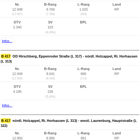
Nr.
B-Rang
L-Rang
Land
12.948
9.769
1.025
RP
(12.957)
(7.366)
(849)
DTV
SV
BPL
2.340
103
(4,4%)
Infos...
B 417
OD Hirschberg, Eppenroder Straße (L 317) - nördl. Holzappel, Ri. Horhausen
(L 313)
Nr.
B-Rang
L-Rang
Land
12.949
9.041
890
RP
(12.958)
(6.640)
(714)
DTV
SV
BPL
4.185
226
(5,4%)
Infos...
B 417
nördl. Holzappel, Ri. Horhausen (L 313) - westl. Laurenburg, Hauptstraße (L
322)
Nr.
B-Rang
L-Rang
Land
12.950
8.986
881
RP