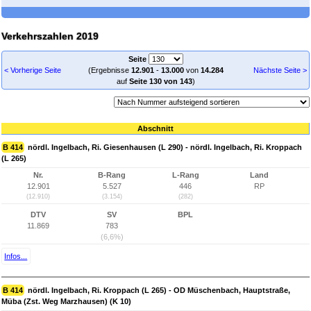
Verkehrszahlen 2019
Seite
< Vorherige Seite
(Ergebnisse
12.901
-
13.000
von
14.284
Nächste Seite >
auf
Seite 130 von 143
)
Abschnitt
B 414
nördl. Ingelbach, Ri. Giesenhausen (L 290) - nördl. Ingelbach, Ri. Kroppach
(L 265)
Nr.
B-Rang
L-Rang
Land
12.901
5.527
446
RP
(12.910)
(3.154)
(282)
DTV
SV
BPL
11.869
783
(6,6%)
Infos...
B 414
nördl. Ingelbach, Ri. Kroppach (L 265) - OD Müschenbach, Hauptstraße,
Müba (Zst. Weg Marzhausen) (K 10)