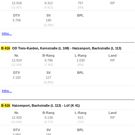
12.918
8.312
757
RP
(12.927)
(5.912)
(583)
DTV
SV
BPL
5.756
190
(3,3%)
Infos...
B 416
OD Treis-Karden, Kernstraße (L 108) - Hatzenport, Bachstraße (L 113)
Nr.
B-Rang
L-Rang
Land
12.919
9.796
1.030
RP
(12.928)
(7.393)
(854)
DTV
SV
BPL
2.192
127
(5,8%)
Infos...
B 416
Hatzenport, Bachstraße (L 113) - Löf (K 41)
Nr.
B-Rang
L-Rang
Land
12.920
9.138
913
RP
(12.929)
(6.737)
(737)
DTV
SV
BPL
3.984
155