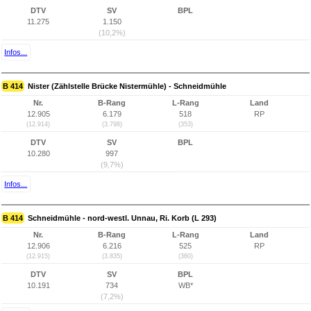
DTV
SV
BPL
11.275
1.150
(10,2%)
Infos...
B 414
Nister (Zählstelle Brücke Nistermühle) - Schneidmühle
Nr.
B-Rang
L-Rang
Land
12.905
6.179
518
RP
(12.914)
(3.798)
(353)
DTV
SV
BPL
10.280
997
(9,7%)
Infos...
B 414
Schneidmühle - nord-westl. Unnau, Ri. Korb (L 293)
Nr.
B-Rang
L-Rang
Land
12.906
6.216
525
RP
(12.915)
(3.835)
(360)
DTV
SV
BPL
10.191
734
WB*
(7,2%)