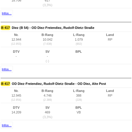
18.706
617
(3,3%)
Infos...
B 417
Diez (B 54) - OD Diez-Freiendiez, Rudolf-Dietz-Straße
Nr.
B-Rang
L-Rang
Land
12.944
10.042
1.079
RP
(12.953)
(7.638)
(902)
DTV
SV
BPL
-
-
(-)
Infos...
B 417
OD Diez-Freiendiez, Rudolf-Dietz-Straße - OD Diez, Alte Post
Nr.
B-Rang
L-Rang
Land
12.945
4.746
388
RP
(12.954)
(2.389)
(228)
DTV
SV
BPL
14.209
469
VB
(3,3%)
Infos...