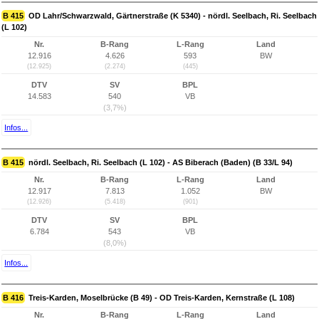
B 415
OD Lahr/Schwarzwald, Gärtnerstraße (K 5340) - nördl. Seelbach, Ri. Seelbach
(L 102)
Nr.
B-Rang
L-Rang
Land
12.916
4.626
593
BW
(12.925)
(2.274)
(445)
DTV
SV
BPL
14.583
540
VB
(3,7%)
Infos...
B 415
nördl. Seelbach, Ri. Seelbach (L 102) - AS Biberach (Baden) (B 33/L 94)
Nr.
B-Rang
L-Rang
Land
12.917
7.813
1.052
BW
(12.926)
(5.418)
(901)
DTV
SV
BPL
6.784
543
VB
(8,0%)
Infos...
B 416
Treis-Karden, Moselbrücke (B 49) - OD Treis-Karden, Kernstraße (L 108)
Nr.
B-Rang
L-Rang
Land