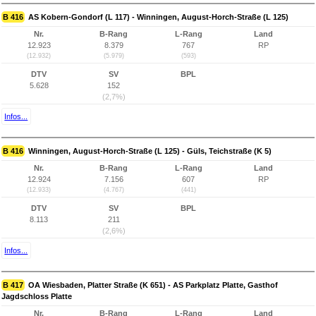
B 416
AS Kobern-Gondorf (L 117) - Winningen, August-Horch-Straße (L 125)
Nr.
B-Rang
L-Rang
Land
12.923
8.379
767
RP
(12.932)
(5.979)
(593)
DTV
SV
BPL
5.628
152
(2,7%)
Infos...
B 416
Winningen, August-Horch-Straße (L 125) - Güls, Teichstraße (K 5)
Nr.
B-Rang
L-Rang
Land
12.924
7.156
607
RP
(12.933)
(4.767)
(441)
DTV
SV
BPL
8.113
211
(2,6%)
Infos...
B 417
OA Wiesbaden, Platter Straße (K 651) - AS Parkplatz Platte, Gasthof
Jagdschloss Platte
Nr.
B-Rang
L-Rang
Land