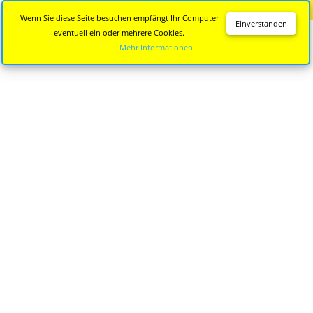
Diese Seite wird nicht mehr aktualisiert.
Zur neuen Seite
Wenn Sie diese Seite besuchen empfängt Ihr Computer
Einverstanden
eventuell ein oder mehrere Cookies.
Mehr Informationen