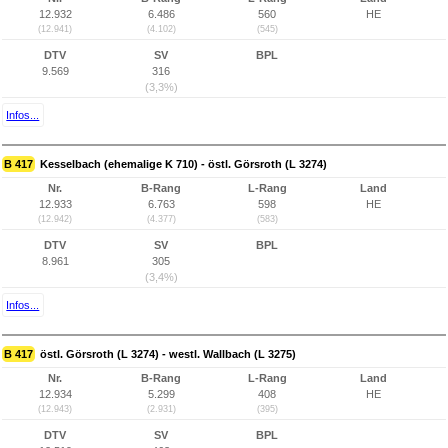
12.932
6.486
560
HE
(12.941)
(4.102)
(545)
DTV
SV
BPL
9.569
316
(3,3%)
Infos...
B 417
Kesselbach (ehemalige K 710) - östl. Görsroth (L 3274)
Nr.
B-Rang
L-Rang
Land
12.933
6.763
598
HE
(12.942)
(4.377)
(583)
DTV
SV
BPL
8.961
305
(3,4%)
Infos...
B 417
östl. Görsroth (L 3274) - westl. Wallbach (L 3275)
Nr.
B-Rang
L-Rang
Land
12.934
5.299
408
HE
(12.943)
(2.931)
(395)
DTV
SV
BPL