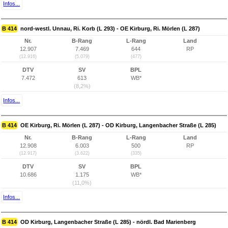
Infos...
B 414
nord-westl. Unnau, Ri. Korb (L 293) - OE Kirburg, Ri. Mörlen (L 287)
Nr.
B-Rang
L-Rang
Land
12.907
7.469
644
RP
(12.916)
(5.079)
(477)
DTV
SV
BPL
7.472
613
WB*
(8,2%)
Infos...
B 414
OE Kirburg, Ri. Mörlen (L 287) - OD Kirburg, Langenbacher Straße (L 285)
Nr.
B-Rang
L-Rang
Land
12.908
6.003
500
RP
(12.917)
(3.622)
(335)
DTV
SV
BPL
10.686
1.175
WB*
(11,0%)
Infos...
B 414
OD Kirburg, Langenbacher Straße (L 285) - nördl. Bad Marienberg