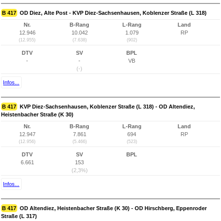
B 417
OD Diez, Alte Post - KVP Diez-Sachsenhausen, Koblenzer Straße (L 318)
Nr.
B-Rang
L-Rang
Land
12.946
10.042
1.079
RP
(12.955)
(7.638)
(902)
DTV
SV
BPL
-
-
VB
(-)
Infos...
B 417
KVP Diez-Sachsenhausen, Koblenzer Straße (L 318) - OD Altendiez,
Heistenbacher Straße (K 30)
Nr.
B-Rang
L-Rang
Land
12.947
7.861
694
RP
(12.956)
(5.466)
(523)
DTV
SV
BPL
6.661
153
(2,3%)
Infos...
B 417
OD Altendiez, Heistenbacher Straße (K 30) - OD Hirschberg, Eppenroder
Straße (L 317)