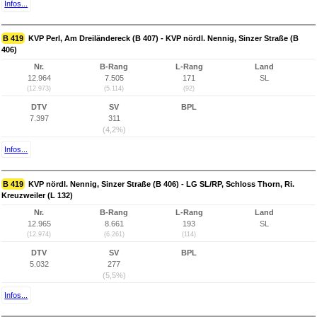
Infos...
B 419
KVP Perl, Am Dreiländereck (B 407) - KVP nördl. Nennig, Sinzer Straße (B
406)
Nr.
B-Rang
L-Rang
Land
12.964
7.505
171
SL
(12.973)
(5.114)
(92)
DTV
SV
BPL
7.397
311
(4,2%)
Infos...
B 419
KVP nördl. Nennig, Sinzer Straße (B 406) - LG SL/RP, Schloss Thorn, Ri.
Kreuzweiler (L 132)
Nr.
B-Rang
L-Rang
Land
12.965
8.661
193
SL
(12.974)
(6.261)
(114)
DTV
SV
BPL
5.032
277
(5,5%)
Infos...