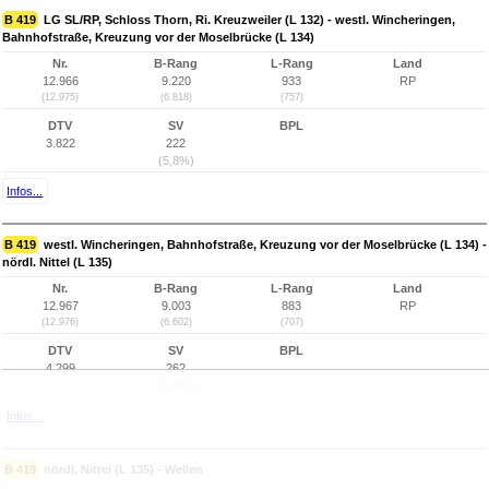
B 419
LG SL/RP, Schloss Thorn, Ri. Kreuzweiler (L 132) - westl. Wincheringen,
Bahnhofstraße, Kreuzung vor der Moselbrücke (L 134)
Nr.
B-Rang
L-Rang
Land
12.966
9.220
933
RP
(12.975)
(6.818)
(757)
DTV
SV
BPL
3.822
222
(5,8%)
Infos...
B 419
westl. Wincheringen, Bahnhofstraße, Kreuzung vor der Moselbrücke (L 134) -
nördl. Nittel (L 135)
Nr.
B-Rang
L-Rang
Land
12.967
9.003
883
RP
(12.976)
(6.602)
(707)
DTV
SV
BPL
4.299
262
(6,1%)
Infos...
B 419
nördl. Nittel (L 135) - Wellen