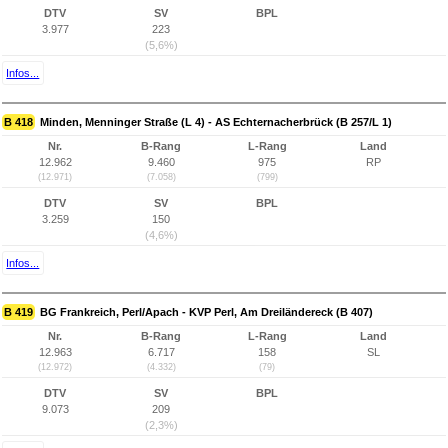
DTV
SV
BPL
3.977
223
(5,6%)
Infos...
B 418
Minden, Menninger Straße (L 4) - AS Echternacherbrück (B 257/L 1)
Nr.
B-Rang
L-Rang
Land
12.962
9.460
975
RP
(12.971)
(7.058)
(799)
DTV
SV
BPL
3.259
150
(4,6%)
Infos...
B 419
BG Frankreich, Perl/Apach - KVP Perl, Am Dreiländereck (B 407)
Nr.
B-Rang
L-Rang
Land
12.963
6.717
158
SL
(12.972)
(4.332)
(79)
DTV
SV
BPL
9.073
209
(2,3%)