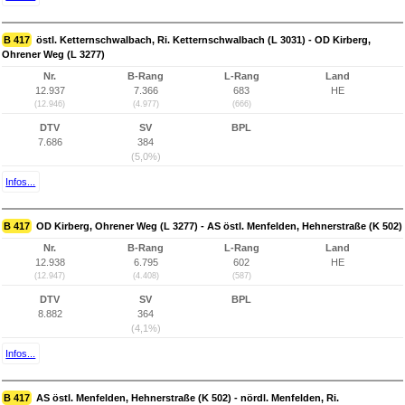
B 417
östl. Ketternschwalbach, Ri. Ketternschwalbach (L 3031) - OD Kirberg,
Ohrener Weg (L 3277)
Nr.
B-Rang
L-Rang
Land
12.937
7.366
683
HE
(12.946)
(4.977)
(666)
DTV
SV
BPL
7.686
384
(5,0%)
Infos...
B 417
OD Kirberg, Ohrener Weg (L 3277) - AS östl. Menfelden, Hehnerstraße (K 502)
Nr.
B-Rang
L-Rang
Land
12.938
6.795
602
HE
(12.947)
(4.408)
(587)
DTV
SV
BPL
8.882
364
(4,1%)
Infos...
B 417
AS östl. Menfelden, Hehnerstraße (K 502) - nördl. Menfelden, Ri.