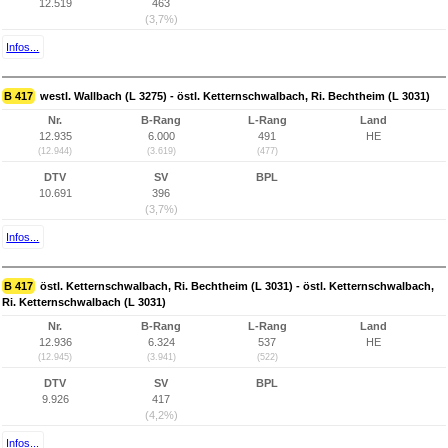
12.519
463
(3,7%)
Infos...
B 417
westl. Wallbach (L 3275) - östl. Ketternschwalbach, Ri. Bechtheim (L 3031)
Nr.
B-Rang
L-Rang
Land
12.935
6.000
491
HE
(12.944)
(3.619)
(477)
DTV
SV
BPL
10.691
396
(3,7%)
Infos...
B 417
östl. Ketternschwalbach, Ri. Bechtheim (L 3031) - östl. Ketternschwalbach,
Ri. Ketternschwalbach (L 3031)
Nr.
B-Rang
L-Rang
Land
12.936
6.324
537
HE
(12.945)
(3.941)
(522)
DTV
SV
BPL
9.926
417
(4,2%)
Infos...