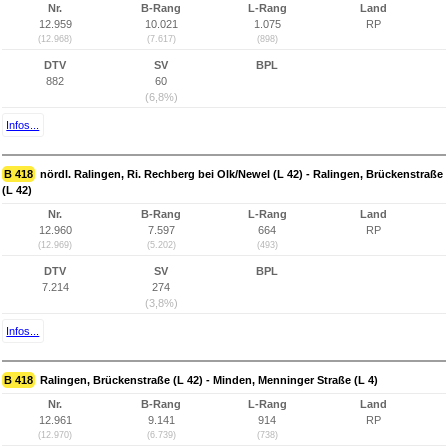
Nr.
B-Rang
L-Rang
Land
12.959
10.021
1.075
RP
(12.968)
(7.617)
(898)
DTV
SV
BPL
882
60
(6,8%)
Infos...
B 418
nördl. Ralingen, Ri. Rechberg bei Olk/Newel (L 42) - Ralingen, Brückenstraße
(L 42)
Nr.
B-Rang
L-Rang
Land
12.960
7.597
664
RP
(12.969)
(5.202)
(493)
DTV
SV
BPL
7.214
274
(3,8%)
Infos...
B 418
Ralingen, Brückenstraße (L 42) - Minden, Menninger Straße (L 4)
Nr.
B-Rang
L-Rang
Land
12.961
9.141
914
RP
(12.970)
(6.739)
(738)