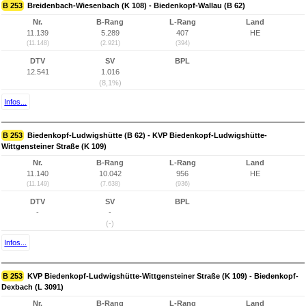
B 253
Breidenbach-Wiesenbach (K 108) - Biedenkopf-Wallau (B 62)
Nr.
B-Rang
L-Rang
Land
11.139
5.289
407
HE
(11.148)
(2.921)
(394)
DTV
SV
BPL
12.541
1.016
(8,1%)
Infos...
B 253
Biedenkopf-Ludwigshütte (B 62) - KVP Biedenkopf-Ludwigshütte-
Wittgensteiner Straße (K 109)
Nr.
B-Rang
L-Rang
Land
11.140
10.042
956
HE
(11.149)
(7.638)
(936)
DTV
SV
BPL
-
-
(-)
Infos...
B 253
KVP Biedenkopf-Ludwigshütte-Wittgensteiner Straße (K 109) - Biedenkopf-
Dexbach (L 3091)
Nr.
B-Rang
L-Rang
Land