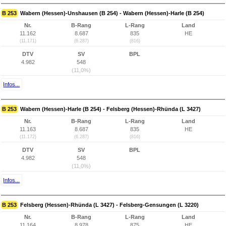
B 253
Wabern (Hessen)-Unshausen (B 254) - Wabern (Hessen)-Harle (B 254)
Nr.
B-Rang
L-Rang
Land
11.162
8.687
835
HE
(11.171)
(6.287)
(816)
DTV
SV
BPL
4.982
548
(11,0%)
Infos...
B 253
Wabern (Hessen)-Harle (B 254) - Felsberg (Hessen)-Rhünda (L 3427)
Nr.
B-Rang
L-Rang
Land
11.163
8.687
835
HE
(11.172)
(6.287)
(816)
DTV
SV
BPL
4.982
548
(11,0%)
Infos...
B 253
Felsberg (Hessen)-Rhünda (L 3427) - Felsberg-Gensungen (L 3220)
Nr.
B-Rang
L-Rang
Land
11.164
8.978
875
HE