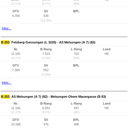
(11.173)
(6.577)
(856)
DTV
SV
BPL
4.356
536
(12,3%)
Infos...
B 253
Felsberg-Gensungen (L 3220) - AS Melsungen (A 7) (82)
Nr.
B-Rang
L-Rang
Land
11.165
7.524
702
HE
(11.174)
(5.133)
(685)
DTV
SV
BPL
7.366
552
(7,5%)
Infos...
B 253
AS Melsungen (A 7) (82) - Melsungen-Obere Mauergasse (B 83)
Nr.
B-Rang
L-Rang
Land
11.166
6.052
497
HE
(11.175)
(3.671)
(483)
DTV
SV
BPL
10.568
476
WB