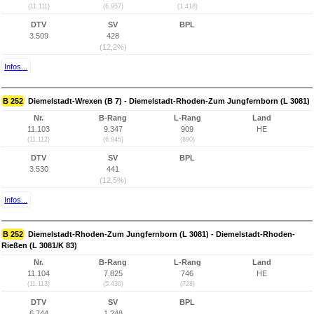
(11.111)
(6.957)
(1.418)
DTV
SV
BPL
3.509
428
(12,2%)
Infos...
B 252
Diemelstadt-Wrexen (B 7) - Diemelstadt-Rhoden-Zum Jungfernborn (L 3081)
Nr.
B-Rang
L-Rang
Land
11.103
9.347
909
HE
(11.112)
(6.945)
(890)
DTV
SV
BPL
3.530
441
(12,5%)
Infos...
B 252
Diemelstadt-Rhoden-Zum Jungfernborn (L 3081) - Diemelstadt-Rhoden-
Rießen (L 3081/K 83)
Nr.
B-Rang
L-Rang
Land
11.104
7.825
746
HE
(11.113)
(5.430)
(728)
DTV
SV
BPL
6.744
1.248