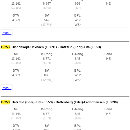
11.141
8.847
856
HE
(11.150)
(6.447)
(837)
DTV
SV
BPL
4.629
542
WB*
(11,7%)
WB*
Infos...
B 253
Biedenkopf-Dexbach (L 3091) - Hatzfeld (Eder)-Eifa (L 553)
Nr.
B-Rang
L-Rang
Land
11.142
8.771
845
HE
(11.151)
(6.371)
(826)
DTV
SV
BPL
4.803
600
WB*
(12,5%)
WB*
Infos...
B 253
Hatzfeld (Eder)-Eifa (L 553) - Battenberg (Eder)-Frohnhausen (L 3090)
Nr.
B-Rang
L-Rang
Land
11.143
8.771
845
HE
(11.152)
(6.371)
(826)
DTV
SV
BPL