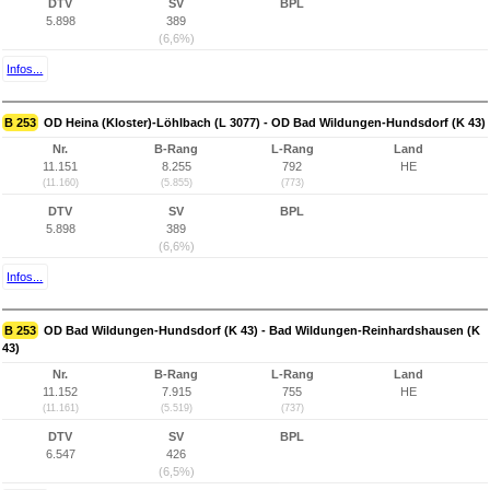
DTV
SV
BPL
5.898
389
(6,6%)
Infos...
B 253
OD Heina (Kloster)-Löhlbach (L 3077) - OD Bad Wildungen-Hundsdorf (K 43)
Nr.
B-Rang
L-Rang
Land
11.151
8.255
792
HE
(11.160)
(5.855)
(773)
DTV
SV
BPL
5.898
389
(6,6%)
Infos...
B 253
OD Bad Wildungen-Hundsdorf (K 43) - Bad Wildungen-Reinhardshausen (K
43)
Nr.
B-Rang
L-Rang
Land
11.152
7.915
755
HE
(11.161)
(5.519)
(737)
DTV
SV
BPL
6.547
426
(6,5%)