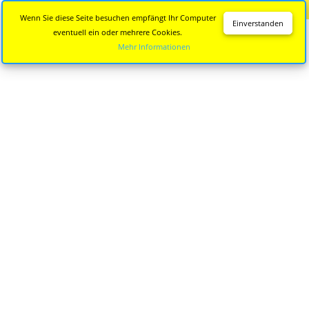
Diese Seite wird nicht mehr aktualisiert.
Zur neuen Seite
Wenn Sie diese Seite besuchen empfängt Ihr Computer
Einverstanden
eventuell ein oder mehrere Cookies.
Mehr Informationen