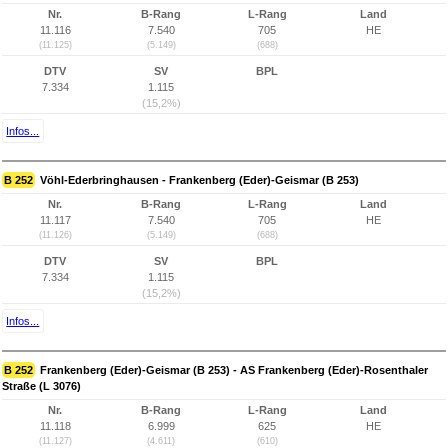
Nr.
B-Rang
L-Rang
Land
11.116
7.540
705
HE
(11.125)
(5.149)
(688)
DTV
SV
BPL
7.334
1.115
(15,2%)
Infos...
B 252
Vöhl-Ederbringhausen - Frankenberg (Eder)-Geismar (B 253)
Nr.
B-Rang
L-Rang
Land
11.117
7.540
705
HE
(11.126)
(5.149)
(688)
DTV
SV
BPL
7.334
1.115
(15,2%)
Infos...
B 252
Frankenberg (Eder)-Geismar (B 253) - AS Frankenberg (Eder)-Rosenthaler
Straße (L 3076)
Nr.
B-Rang
L-Rang
Land
11.118
6.999
625
HE
(11.127)
(4.611)
(610)