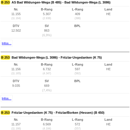
B 253
AS Bad Wildungen-Wega (B 485) - Bad Wildungen-Wega (L 3086)
Nr.
B-Rang
L-Rang
Land
11.155
5.307
409
HE
(11.164)
(2.938)
(396)
DTV
SV
BPL
12.502
863
(6,9%)
Infos...
B 253
Bad Wildungen-Wega (L 3086) - Fritzlar-Ungedanken (K 75)
Nr.
B-Rang
L-Rang
Land
11.156
6.732
597
HE
(11.165)
(4.347)
(582)
DTV
SV
BPL
9.035
669
(7,4%)
Infos...
B 253
Fritzlar-Ungedanken (K 75) - Fritzlar/Borken (Hessen) (B 450)
Nr.
B-Rang
L-Rang
Land
11.157
6.569
572
HE
(11.166)
(4.184)
(557)