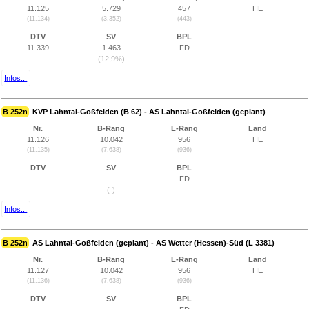
11.125
5.729
457
HE
(11.134)
(3.352)
(443)
DTV
SV
BPL
11.339
1.463
FD
(12,9%)
Infos...
B 252n
KVP Lahntal-Goßfelden (B 62) - AS Lahntal-Goßfelden (geplant)
Nr.
B-Rang
L-Rang
Land
11.126
10.042
956
HE
(11.135)
(7.638)
(936)
DTV
SV
BPL
-
-
FD
(-)
Infos...
B 252n
AS Lahntal-Goßfelden (geplant) - AS Wetter (Hessen)-Süd (L 3381)
Nr.
B-Rang
L-Rang
Land
11.127
10.042
956
HE
(11.136)
(7.638)
(936)
DTV
SV
BPL