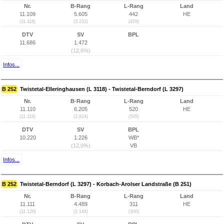
Nr.
B-Rang
L-Rang
Land
11.109
5.605
442
HE
(11.118)
(3.231)
(429)
DTV
SV
BPL
11.686
1.472
(12,6%)
Infos...
B 252
Twistetal-Elleringhausen (L 3118) - Twistetal-Berndorf (L 3297)
Nr.
B-Rang
L-Rang
Land
11.110
6.205
520
HE
(11.119)
(3.824)
(505)
DTV
SV
BPL
10.220
1.226
WB*
(12,0%)
VB
Infos...
B 252
Twistetal-Berndorf (L 3297) - Korbach-Arolser Landstraße (B 251)
Nr.
B-Rang
L-Rang
Land
11.111
4.489
311
HE
(11.120)
(2.144)
(300)