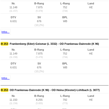
Nr.
B-Rang
L-Rang
Land
11.148
7.875
752
HE
(11.157)
(5.479)
(734)
DTV
SV
BPL
6.631
676
WB
(10,2%)
Infos...
B 253
Frankenberg (Eder)-Geismar (L 3332) - OD Frankenau-Dainrode (K 96)
Nr.
B-Rang
L-Rang
Land
11.149
7.875
752
HE
(11.158)
(5.479)
(734)
DTV
SV
BPL
6.631
676
WB
(10,2%)
Infos...
B 253
OD Frankenau-Dainrode (K 96) - OD Heina (Kloster)-Löhlbach (L 3077)
Nr.
B-Rang
L-Rang
Land
11.150
8.255
792
HE
(11.159)
(5.855)
(773)