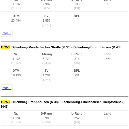
11.132
2.982
135
HE
(11.141)
(805)
(131)
DTV
SV
BPL
23.494
1.856
(7,9%)
Infos...
B 253
Dillenburg-Manderbacher Straße (K 36) - Dillenburg-Frohnhausen (K 48)
Nr.
B-Rang
L-Rang
Land
11.133
3.729
216
HE
(11.142)
(1.436)
(207)
DTV
SV
BPL
18.199
1.201
VB
(6,6%)
Infos...
B 253
Dillenburg-Frohnhausen (K 48) - Eschenburg-Eibelshausen-Hauptstraße (L
3043)
Nr.
B-Rang
L-Rang
Land
11.134
3.988
252
HE
(11.143)
(1.668)
(242)