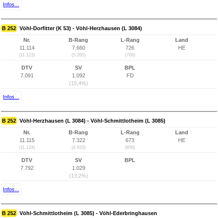
Infos...
B 252
Vöhl-Dorfitter (K 53) - Vöhl-Herzhausen (L 3084)
Nr.
B-Rang
L-Rang
Land
11.114
7.660
726
HE
(11.123)
(5.265)
(708)
DTV
SV
BPL
7.091
1.092
FD
(15,4%)
Infos...
B 252
Vöhl-Herzhausen (L 3084) - Vöhl-Schmittlotheim (L 3085)
Nr.
B-Rang
L-Rang
Land
11.115
7.322
673
HE
(11.124)
(4.933)
(656)
DTV
SV
BPL
7.792
1.029
(13,2%)
Infos...
B 252
Vöhl-Schmittlotheim (L 3085) - Vöhl-Ederbringhausen