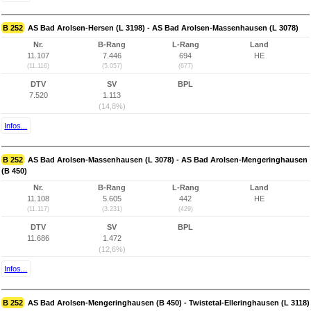
B 252
AS Bad Arolsen-Hersen (L 3198) - AS Bad Arolsen-Massenhausen (L 3078)
Nr.
B-Rang
L-Rang
Land
11.107
7.446
694
HE
(11.116)
(5.057)
(677)
DTV
SV
BPL
7.520
1.113
(14,8%)
Infos...
B 252
AS Bad Arolsen-Massenhausen (L 3078) - AS Bad Arolsen-Mengeringhausen
(B 450)
Nr.
B-Rang
L-Rang
Land
11.108
5.605
442
HE
(11.117)
(3.231)
(429)
DTV
SV
BPL
11.686
1.472
(12,6%)
Infos...
B 252
AS Bad Arolsen-Mengeringhausen (B 450) - Twistetal-Elleringhausen (L 3118)