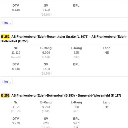
DTV
SV
BPL
8.448
1.428
(16,9%)
Infos...
B 252
AS Frankenberg (Eder)-Rosenthaler Straße (L 3076) - AS Frankenberg (Eder)-
Bottendorf (B 253)
Nr.
B-Rang
L-Rang
Land
11.119
6.999
625
HE
(11.128)
(4.611)
(610)
DTV
SV
BPL
8.448
1.428
(16,9%)
Infos...
B 252
AS Frankenberg (Eder)-Bottendorf (B 253) - Burgwald-Wiesenfeld (K 117)
Nr.
B-Rang
L-Rang
Land
11.120
9.243
900
HE
(11.129)
(6.841)
(881)
DTV
SV
BPL
3.770
829
WB*
(22,0%)
VB