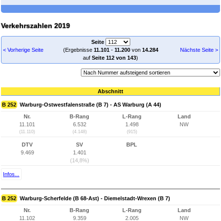
Verkehrszahlen 2019
Seite
< Vorherige Seite
(Ergebnisse
11.101
-
11.200
von
14.284
Nächste Seite >
auf
Seite 112 von 143
)
Abschnitt
B 252
Warburg-Ostwestfalenstraße (B 7) - AS Warburg (A 44)
Nr.
B-Rang
L-Rang
Land
11.101
6.532
1.498
NW
(11.110)
(4.148)
(915)
DTV
SV
BPL
9.469
1.401
(14,8%)
Infos...
B 252
Warburg-Scherfelde (B 68-Ast) - Diemelstadt-Wrexen (B 7)
Nr.
B-Rang
L-Rang
Land
11.102
9.359
2.005
NW