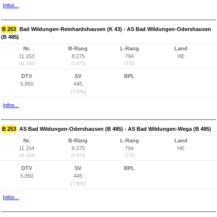
Infos...
B 253
Bad Wildungen-Reinhardshausen (K 43) - AS Bad Wildungen-Odershausen
(B 485)
Nr.
B-Rang
L-Rang
Land
11.153
8.275
794
HE
(11.162)
(5.875)
(775)
DTV
SV
BPL
5.850
445
(7,6%)
Infos...
B 253
AS Bad Wildungen-Odershausen (B 485) - AS Bad Wildungen-Wega (B 485)
Nr.
B-Rang
L-Rang
Land
11.154
8.275
794
HE
(11.163)
(5.875)
(775)
DTV
SV
BPL
5.850
445
(7,6%)
Infos...