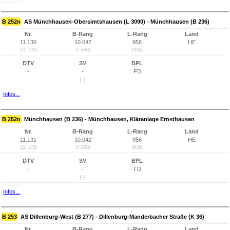
B 252n
AS Münchhausen-Obersimtshausen (L 3090) - Münchhausen (B 236)
Nr.
B-Rang
L-Rang
Land
11.130
10.042
956
HE
(11.139)
(7.638)
(936)
DTV
SV
BPL
-
-
FD
(-)
Infos...
B 252n
Münchhausen (B 236) - Münchhausen, Kläranlage Ernsthausen
Nr.
B-Rang
L-Rang
Land
11.131
10.042
956
HE
(11.140)
(7.638)
(936)
DTV
SV
BPL
-
-
FD
(-)
Infos...
B 253
AS Dillenburg-West (B 277) - Dillenburg-Manderbacher Straße (K 36)
Nr.
B-Rang
L-Rang
Land