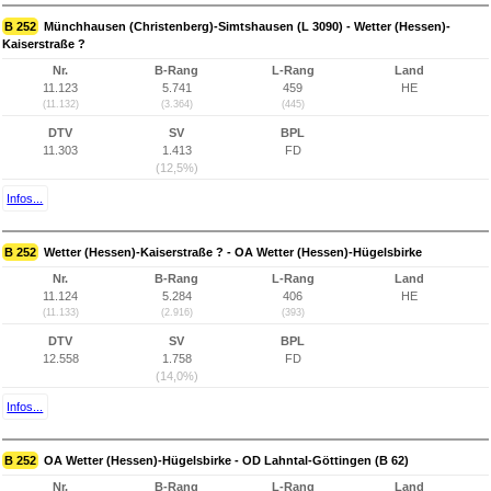
B 252
Münchhausen (Christenberg)-Simtshausen (L 3090) - Wetter (Hessen)-
Kaiserstraße ?
Nr.
B-Rang
L-Rang
Land
11.123
5.741
459
HE
(11.132)
(3.364)
(445)
DTV
SV
BPL
11.303
1.413
FD
(12,5%)
Infos...
B 252
Wetter (Hessen)-Kaiserstraße ? - OA Wetter (Hessen)-Hügelsbirke
Nr.
B-Rang
L-Rang
Land
11.124
5.284
406
HE
(11.133)
(2.916)
(393)
DTV
SV
BPL
12.558
1.758
FD
(14,0%)
Infos...
B 252
OA Wetter (Hessen)-Hügelsbirke - OD Lahntal-Göttingen (B 62)
Nr.
B-Rang
L-Rang
Land