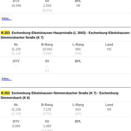
DTV
SV
BPL
16.948
1.559
VB
(9,2%)
Infos...
B 253
Eschenburg-Eibelshausen-Hauptstraße (L 3043) - Eschenburg-Eibelshausen-
Simmersbacher Straße (K 7)
Nr.
B-Rang
L-Rang
Land
11.135
10.042
956
HE
(11.144)
(7.638)
(936)
DTV
SV
BPL
-
-
(-)
Infos...
B 253
Eschenburg-Eibelshausen-Simmersbacher Straße (K 7) - Eschenburg-
Simmersbach (K 6)
Nr.
B-Rang
L-Rang
Land
11.136
7.176
653
HE
(11.145)
(4.787)
(637)
DTV
SV
BPL
8.080
1.083
(13,4%)