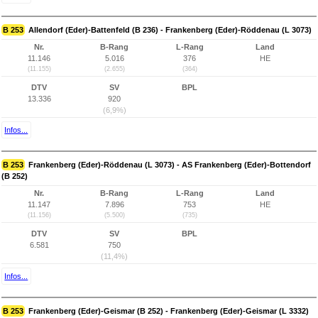
B 253
Allendorf (Eder)-Battenfeld (B 236) - Frankenberg (Eder)-Röddenau (L 3073)
Nr.
B-Rang
L-Rang
Land
11.146
5.016
376
HE
(11.155)
(2.655)
(364)
DTV
SV
BPL
13.336
920
(6,9%)
Infos...
B 253
Frankenberg (Eder)-Röddenau (L 3073) - AS Frankenberg (Eder)-Bottendorf
(B 252)
Nr.
B-Rang
L-Rang
Land
11.147
7.896
753
HE
(11.156)
(5.500)
(735)
DTV
SV
BPL
6.581
750
(11,4%)
Infos...
B 253
Frankenberg (Eder)-Geismar (B 252) - Frankenberg (Eder)-Geismar (L 3332)