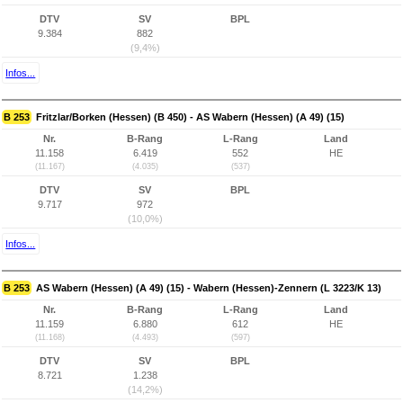
DTV
SV
BPL
9.384
882
(9,4%)
Infos...
B 253
Fritzlar/Borken (Hessen) (B 450) - AS Wabern (Hessen) (A 49) (15)
Nr.
B-Rang
L-Rang
Land
11.158
6.419
552
HE
(11.167)
(4.035)
(537)
DTV
SV
BPL
9.717
972
(10,0%)
Infos...
B 253
AS Wabern (Hessen) (A 49) (15) - Wabern (Hessen)-Zennern (L 3223/K 13)
Nr.
B-Rang
L-Rang
Land
11.159
6.880
612
HE
(11.168)
(4.493)
(597)
DTV
SV
BPL
8.721
1.238
(14,2%)