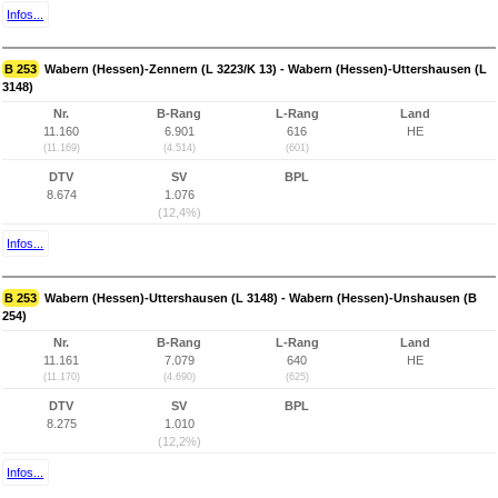
Infos...
B 253
Wabern (Hessen)-Zennern (L 3223/K 13) - Wabern (Hessen)-Uttershausen (L
3148)
Nr.
B-Rang
L-Rang
Land
11.160
6.901
616
HE
(11.169)
(4.514)
(601)
DTV
SV
BPL
8.674
1.076
(12,4%)
Infos...
B 253
Wabern (Hessen)-Uttershausen (L 3148) - Wabern (Hessen)-Unshausen (B
254)
Nr.
B-Rang
L-Rang
Land
11.161
7.079
640
HE
(11.170)
(4.690)
(625)
DTV
SV
BPL
8.275
1.010
(12,2%)
Infos...