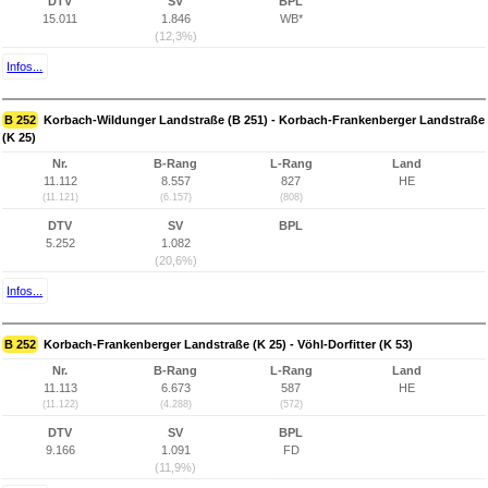
DTV
SV
BPL
15.011
1.846
WB*
(12,3%)
Infos...
B 252
Korbach-Wildunger Landstraße (B 251) - Korbach-Frankenberger Landstraße
(K 25)
Nr.
B-Rang
L-Rang
Land
11.112
8.557
827
HE
(11.121)
(6.157)
(808)
DTV
SV
BPL
5.252
1.082
(20,6%)
Infos...
B 252
Korbach-Frankenberger Landstraße (K 25) - Vöhl-Dorfitter (K 53)
Nr.
B-Rang
L-Rang
Land
11.113
6.673
587
HE
(11.122)
(4.288)
(572)
DTV
SV
BPL
9.166
1.091
FD
(11,9%)