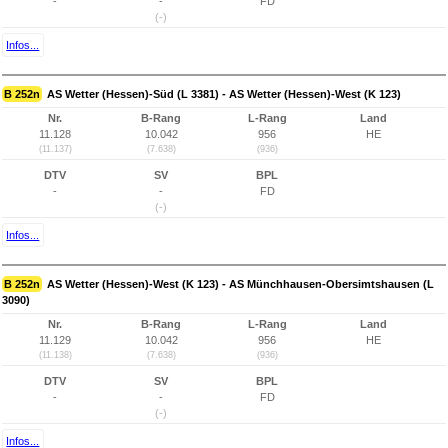
-
-
FD
(-)
Infos...
B 252n
AS Wetter (Hessen)-Süd (L 3381) - AS Wetter (Hessen)-West (K 123)
Nr.
B-Rang
L-Rang
Land
11.128
10.042
956
HE
(11.137)
(7.638)
(936)
DTV
SV
BPL
-
-
FD
(-)
Infos...
B 252n
AS Wetter (Hessen)-West (K 123) - AS Münchhausen-Obersimtshausen (L
3090)
Nr.
B-Rang
L-Rang
Land
11.129
10.042
956
HE
(11.138)
(7.638)
(936)
DTV
SV
BPL
-
-
FD
(-)
Infos...