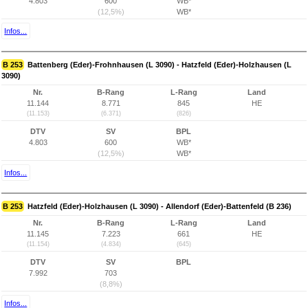
4.803
600
WB*
(12,5%)
WB*
Infos...
B 253
Battenberg (Eder)-Frohnhausen (L 3090) - Hatzfeld (Eder)-Holzhausen (L
3090)
Nr.
B-Rang
L-Rang
Land
11.144
8.771
845
HE
(11.153)
(6.371)
(826)
DTV
SV
BPL
4.803
600
WB*
(12,5%)
WB*
Infos...
B 253
Hatzfeld (Eder)-Holzhausen (L 3090) - Allendorf (Eder)-Battenfeld (B 236)
Nr.
B-Rang
L-Rang
Land
11.145
7.223
661
HE
(11.154)
(4.834)
(645)
DTV
SV
BPL
7.992
703
(8,8%)
Infos...