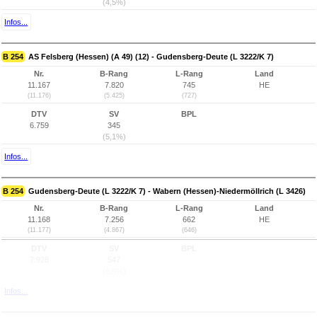
(4,5%)
Infos...
B 254
AS Felsberg (Hessen) (A 49) (12) - Gudensberg-Deute (L 3222/K 7)
Nr.
B-Rang
L-Rang
Land
11.167
7.820
745
HE
(11.176)
(5.425)
(727)
DTV
SV
BPL
6.759
345
(5,1%)
Infos...
B 254
Gudensberg-Deute (L 3222/K 7) - Wabern (Hessen)-Niedermöllrich (L 3426)
Nr.
B-Rang
L-Rang
Land
11.168
7.256
662
HE
(11.177)
(4.867)
(646)
DTV
SV
BPL
7.928
547
(6,9%)
Infos...