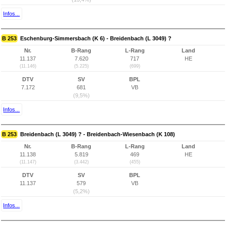
Infos...
B 253
Eschenburg-Simmersbach (K 6) - Breidenbach (L 3049) ?
Nr.
B-Rang
L-Rang
Land
11.137
7.620
717
HE
(11.146)
(5.225)
(699)
DTV
SV
BPL
7.172
681
VB
(9,5%)
Infos...
B 253
Breidenbach (L 3049) ? - Breidenbach-Wiesenbach (K 108)
Nr.
B-Rang
L-Rang
Land
11.138
5.819
469
HE
(11.147)
(3.442)
(455)
DTV
SV
BPL
11.137
579
VB
(5,2%)
Infos...