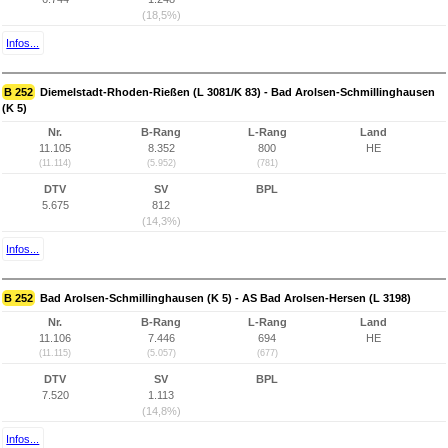
(18,5%)
Infos...
B 252
Diemelstadt-Rhoden-Rießen (L 3081/K 83) - Bad Arolsen-Schmillinghausen
(K 5)
Nr.
B-Rang
L-Rang
Land
11.105
8.352
800
HE
(11.114)
(5.952)
(781)
DTV
SV
BPL
5.675
812
(14,3%)
Infos...
B 252
Bad Arolsen-Schmillinghausen (K 5) - AS Bad Arolsen-Hersen (L 3198)
Nr.
B-Rang
L-Rang
Land
11.106
7.446
694
HE
(11.115)
(5.057)
(677)
DTV
SV
BPL
7.520
1.113
(14,8%)
Infos...