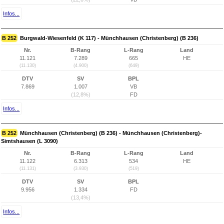
Infos...
B 252
Burgwald-Wiesenfeld (K 117) - Münchhausen (Christenberg) (B 236)
Nr.
B-Rang
L-Rang
Land
11.121
7.289
665
HE
(11.130)
(4.900)
(649)
DTV
SV
BPL
7.869
1.007
VB
(12,8%)
FD
Infos...
B 252
Münchhausen (Christenberg) (B 236) - Münchhausen (Christenberg)-
Simtshausen (L 3090)
Nr.
B-Rang
L-Rang
Land
11.122
6.313
534
HE
(11.131)
(3.930)
(519)
DTV
SV
BPL
9.956
1.334
FD
(13,4%)
Infos...