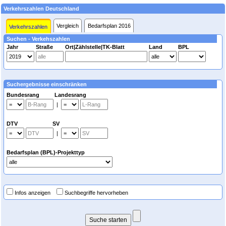
Verkehrszahlen Deutschland
Vergleich
Bedarfsplan 2016
Verkehrszahlen
Suchen - Verkehszahlen
Jahr
Straße
Ort|Zählstelle|TK-Blatt
Land
BPL
Suchergebnisse einschränken
Bundesrang Landesrang
|
DTV SV
|
Bedarfsplan (BPL)-Projekttyp
Infos anzeigen
Suchbegriffe hervorheben