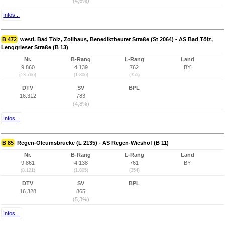
(4,6%)
Infos...
B 472
westl. Bad Tölz, Zollhaus, Benediktbeurer Straße (St 2064) - AS Bad Tölz,
Lenggrieser Straße (B 13)
Nr.
B-Rang
L-Rang
Land
9.860
4.139
762
BY
(13.766)
(1.806)
(355)
DTV
SV
BPL
16.312
783
(4,8%)
Infos...
B 85
Regen-Oleumsbrücke (L 2135) - AS Regen-Wieshof (B 11)
Nr.
B-Rang
L-Rang
Land
9.861
4.138
761
BY
(8.121)
(1.805)
(354)
DTV
SV
BPL
16.328
865
(5,3%)
Infos...