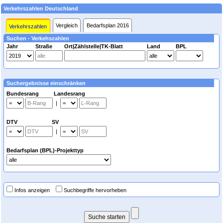
Verkehrszahlen Deutschland
Vergleich
Bedarfsplan 2016
Verkehrszahlen
Suchen - Verkehszahlen
Jahr
Straße
Ort|Zählstelle|TK-Blatt
Land
BPL
Suchergebnisse einschränken
Bundesrang Landesrang
|
DTV SV
|
Bedarfsplan (BPL)-Projekttyp
Infos anzeigen
Suchbegriffe hervorheben