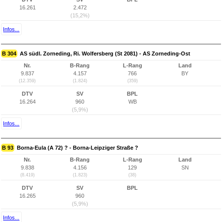
16.261
2.472
(15,2%)
Infos...
B 304
AS südl. Zorneding, Ri. Wolfersberg (St 2081) - AS Zorneding-Ost
Nr.
B-Rang
L-Rang
Land
9.837
4.157
766
BY
(12.359)
(1.824)
(359)
DTV
SV
BPL
16.264
960
WB
(5,9%)
Infos...
B 93
Borna-Eula (A 72) ? - Borna-Leipziger Straße ?
Nr.
B-Rang
L-Rang
Land
9.838
4.156
129
SN
(8.419)
(1.823)
(38)
DTV
SV
BPL
16.265
960
(5,9%)
Infos...