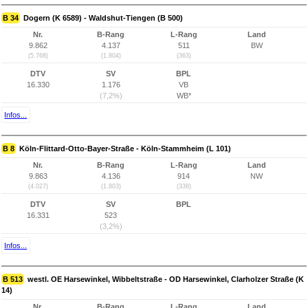
B 34
Dogern (K 6589) - Waldshut-Tiengen (B 500)
Nr.
B-Rang
L-Rang
Land
9.862
4.137
511
BW
(5.768)
(1.804)
(363)
DTV
SV
BPL
16.330
1.176
VB
(7,2%)
WB*
Infos...
B 8
Köln-Flittard-Otto-Bayer-Straße - Köln-Stammheim (L 101)
Nr.
B-Rang
L-Rang
Land
9.863
4.136
914
NW
(4.027)
(1.803)
(338)
DTV
SV
BPL
16.331
523
(3,2%)
Infos...
B 513
westl. OE Harsewinkel, Wibbeltstraße - OD Harsewinkel, Clarholzer Straße (K
14)
Nr.
B-Rang
L-Rang
Land