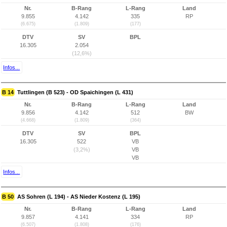
Nr.
B-Rang
L-Rang
Land
9.855
4.142
335
RP
(6.675)
(1.809)
(177)
DTV
SV
BPL
16.305
2.054
(12,6%)
Infos...
B 14
Tuttlingen (B 523) - OD Spaichingen (L 431)
Nr.
B-Rang
L-Rang
Land
9.856
4.142
512
BW
(4.668)
(1.809)
(364)
DTV
SV
BPL
16.305
522
VB
(3,2%)
VB
VB
Infos...
B 50
AS Sohren (L 194) - AS Nieder Kostenz (L 195)
Nr.
B-Rang
L-Rang
Land
9.857
4.141
334
RP
(6.507)
(1.808)
(176)