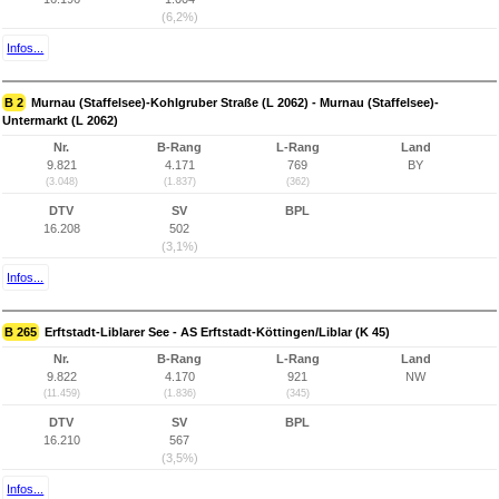
(6,2%)
Infos...
B 2
Murnau (Staffelsee)-Kohlgruber Straße (L 2062) - Murnau (Staffelsee)-
Untermarkt (L 2062)
Nr.
B-Rang
L-Rang
Land
9.821
4.171
769
BY
(3.048)
(1.837)
(362)
DTV
SV
BPL
16.208
502
(3,1%)
Infos...
B 265
Erftstadt-Liblarer See - AS Erftstadt-Köttingen/Liblar (K 45)
Nr.
B-Rang
L-Rang
Land
9.822
4.170
921
NW
(11.459)
(1.836)
(345)
DTV
SV
BPL
16.210
567
(3,5%)
Infos...