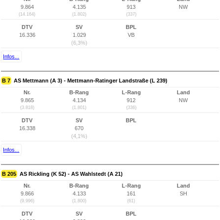
9.864
4.135
913
NW
(14.164)
(1.802)
(337)
DTV
SV
BPL
16.336
1.029
VB
(6,3%)
Infos...
B 7
AS Mettmann (A 3) - Mettmann-Ratinger Landstraße (L 239)
Nr.
B-Rang
L-Rang
Land
9.865
4.134
912
NW
(3.818)
(1.801)
(336)
DTV
SV
BPL
16.338
670
(4,1%)
Infos...
B 205
AS Rickling (K 52) - AS Wahlstedt (A 21)
Nr.
B-Rang
L-Rang
Land
9.866
4.133
161
SH
(9.996)
(1.800)
(61)
DTV
SV
BPL