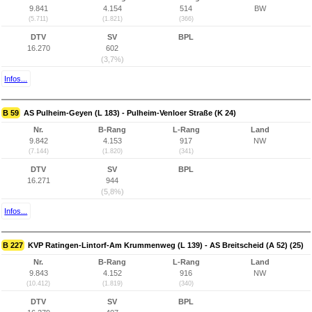
9.841
4.154
514
BW
(5.711)
(1.821)
(366)
DTV
SV
BPL
16.270
602
(3,7%)
Infos...
B 59
AS Pulheim-Geyen (L 183) - Pulheim-Venloer Straße (K 24)
Nr.
B-Rang
L-Rang
Land
9.842
4.153
917
NW
(7.144)
(1.820)
(341)
DTV
SV
BPL
16.271
944
(5,8%)
Infos...
B 227
KVP Ratingen-Lintorf-Am Krummenweg (L 139) - AS Breitscheid (A 52) (25)
Nr.
B-Rang
L-Rang
Land
9.843
4.152
916
NW
(10.412)
(1.819)
(340)
DTV
SV
BPL