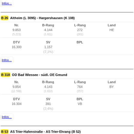
Infos...
B 26
Altheim (L 3095) - Hargershausen (K 108)
Nr.
B-Rang
L-Rang
Land
9.853
4.144
272
HE
(5.223)
(1.811)
(261)
DTV
SV
BPL
16.300
1.157
(7,1%)
Infos...
B 318
OD Bad Wiessee - südl. OE Gmund
Nr.
B-Rang
L-Rang
Land
9.854
4.143
764
BY
(12.598)
(1.810)
(357)
DTV
SV
BPL
16.304
391
VB
(2,4%)
Infos...
B 53
AS Trier-Hafenstraße - AS Trier-Ehrang (B 52)