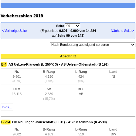
Verkehrszahlen 2019
Seite
< Vorherige Seite
(Ergebnisse
9.801
-
9.900
von
14.284
Nächste Seite >
auf
Seite 99 von 143
)
Abschnitt
B 4
AS Uelzen-Klärwerk (L 250/K 3) - AS Uelzen-Oldenstadt (B 191)
Nr.
B-Rang
L-Rang
Land
9.801
4.190
424
NI
(3.394)
(1.855)
(164)
DTV
SV
BPL
16.115
2.530
VB
(15,7%)
Infos...
B 294
OD Neulingen-Bauschlott (L 611) - AS Kieselbronn (K 4530)
Nr.
B-Rang
L-Rang
Land
9.802
4.189
519
BW