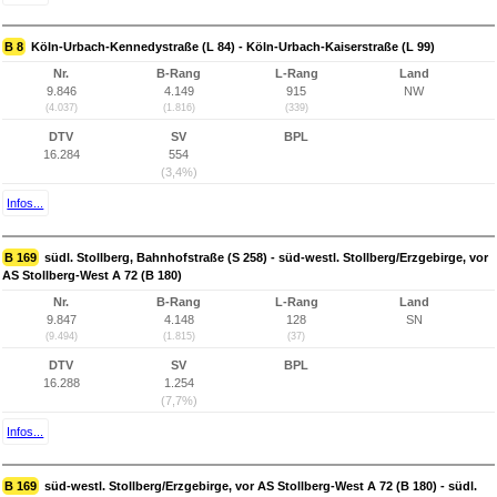
B 8
Köln-Urbach-Kennedystraße (L 84) - Köln-Urbach-Kaiserstraße (L 99)
Nr.
B-Rang
L-Rang
Land
9.846
4.149
915
NW
(4.037)
(1.816)
(339)
DTV
SV
BPL
16.284
554
(3,4%)
Infos...
B 169
südl. Stollberg, Bahnhofstraße (S 258) - süd-westl. Stollberg/Erzgebirge, vor
AS Stollberg-West A 72 (B 180)
Nr.
B-Rang
L-Rang
Land
9.847
4.148
128
SN
(9.494)
(1.815)
(37)
DTV
SV
BPL
16.288
1.254
(7,7%)
Infos...
B 169
süd-westl. Stollberg/Erzgebirge, vor AS Stollberg-West A 72 (B 180) - südl.