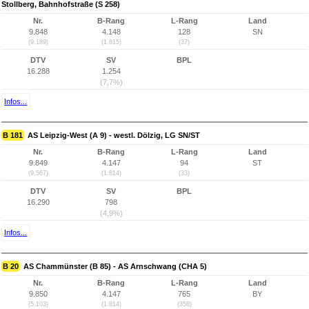
Stollberg, Bahnhofstraße (S 258)
Nr.
B-Rang
L-Rang
Land
9.848
4.148
128
SN
(9.189)
(1.815)
(37)
DTV
SV
BPL
16.288
1.254
(7,7%)
Infos...
B 181
AS Leipzig-West (A 9) - westl. Dölzig, LG SN/ST
Nr.
B-Rang
L-Rang
Land
9.849
4.147
94
ST
(9.567)
(1.814)
(33)
DTV
SV
BPL
16.290
798
(4,9%)
Infos...
B 20
AS Chammünster (B 85) - AS Arnschwang (CHA 5)
Nr.
B-Rang
L-Rang
Land
9.850
4.147
765
BY
(5.103)
(1.814)
(358)