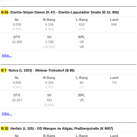
B 55
Erwitte-Stirper Damm (K 47) - Erwitte-Lippstädter Straße (B 1/L 856)
Nr.
B-Rang
L-Rang
Land
9.839
4.156
918
NW
(6.855)
(1.823)
(342)
DTV
SV
BPL
16.265
1.708
VB
(10,5%)
VB
Infos...
B 7
Nohra (L 1053) - Weimar-Tröbsdorf (B 85)
Nr.
B-Rang
L-Rang
Land
9.840
4.155
80
TH
(3.941)
(1.822)
(17)
DTV
SV
BPL
16.267
911
VB
(5,6%)
Infos...
B 32
Herfatz (L 325) - OD Wangen im Allgäu, Praßbergstraße (K 8007)
Nr.
B-Rang
L-Rang
Land