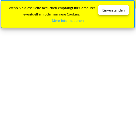
Diese Seite wird nicht mehr aktualisiert.
Zur neuen Seite
Wenn Sie diese Seite besuchen empfängt Ihr Computer
Einverstanden
eventuell ein oder mehrere Cookies.
Mehr Informationen