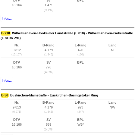
DTV
SV
BPL
16.164
1.471
(9,1%)
Infos...
B 210
Wilhelmshaven-Hooksieler Landstraße (L 810) - Wilhelmshaven-Gökerstraße
(L 811/K 291)
Nr.
B-Rang
L-Rang
Land
9.812
4.179
420
NI
(10.107)
(1.845)
(160)
DTV
SV
BPL
16.166
776
(4,8%)
Infos...
B 56
Euskirchen-Mainstraße - Euskirchen-Basingstoker Ring
Nr.
B-Rang
L-Rang
Land
9.813
4.179
923
NW
(6.971)
(1.845)
(347)
DTV
SV
BPL
16.166
889
WB*
(5,5%)