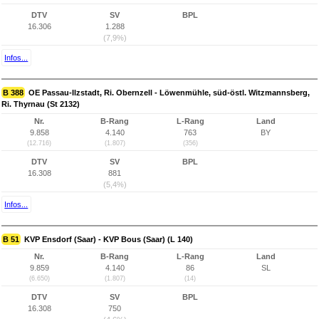
DTV
SV
BPL
16.306
1.288
(7,9%)
Infos...
B 388
OE Passau-Ilzstadt, Ri. Obernzell - Löwenmühle, süd-östl. Witzmannsberg,
Ri. Thyrnau (St 2132)
Nr.
B-Rang
L-Rang
Land
9.858
4.140
763
BY
(12.716)
(1.807)
(356)
DTV
SV
BPL
16.308
881
(5,4%)
Infos...
B 51
KVP Ensdorf (Saar) - KVP Bous (Saar) (L 140)
Nr.
B-Rang
L-Rang
Land
9.859
4.140
86
SL
(6.650)
(1.807)
(14)
DTV
SV
BPL
16.308
750