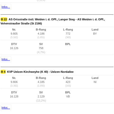
Infos...
B 22
AS Ortsstraße östl. Weiden i. d. OPf., Langer Steg - AS Weiden i. d. OPf.,
Vohenstraußer Straße (St 2166)
Nr.
B-Rang
L-Rang
Land
9.805
4.186
772
BY
(5.162)
(1.851)
(365)
DTV
SV
BPL
16.126
758
(4,7%)
Infos...
B 4
KVP Uelzen-Kirchweyhe (K 40) - Uelzen-Nordallee
Nr.
B-Rang
L-Rang
Land
9.806
4.185
423
NI
(3.392)
(1.850)
(163)
DTV
SV
BPL
16.128
2.129
VB
(13,2%)
Infos...