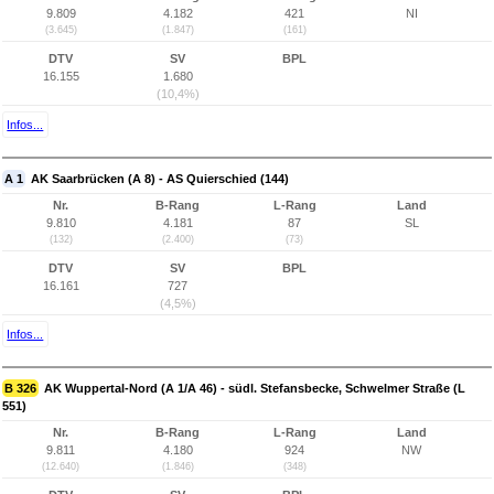
9.809
4.182
421
NI
(3.645)
(1.847)
(161)
DTV
SV
BPL
16.155
1.680
(10,4%)
Infos...
A 1
AK Saarbrücken (A 8) - AS Quierschied (144)
Nr.
B-Rang
L-Rang
Land
9.810
4.181
87
SL
(132)
(2.400)
(73)
DTV
SV
BPL
16.161
727
(4,5%)
Infos...
B 326
AK Wuppertal-Nord (A 1/A 46) - südl. Stefansbecke, Schwelmer Straße (L
551)
Nr.
B-Rang
L-Rang
Land
9.811
4.180
924
NW
(12.640)
(1.846)
(348)