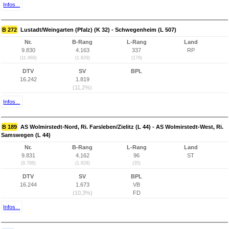
Infos...
B 272
Lustadt/Weingarten (Pfalz) (K 32) - Schwegenheim (L 507)
Nr.
B-Rang
L-Rang
Land
9.830
4.163
337
RP
(11.669)
(1.829)
(179)
DTV
SV
BPL
16.242
1.819
(11,2%)
Infos...
B 189
AS Wolmirstedt-Nord, Ri. Farsleben/Zielitz (L 44) - AS Wolmirstedt-West, Ri.
Samswegen (L 44)
Nr.
B-Rang
L-Rang
Land
9.831
4.162
96
ST
(9.788)
(1.828)
(35)
DTV
SV
BPL
16.244
1.673
VB
(10,3%)
FD
Infos...