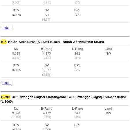
(7.908)
(1.840)
(36)
DTV
SV
BPL
16.179
777
VB
(4,8%)
Infos...
B 7
Brilon-Altenbüren (K 15/Ex-B 480) - Brilon-Altenbürener Straße
Nr.
B-Rang
L-Rang
Land
9.819
4.173
922
NW
(3.869)
(1.839)
(346)
DTV
SV
BPL
16.195
1.377
VB
(8,5%)
Infos...
B 290
OD Ellwangen (Jagst)-Südtangente - OD Ellwangen (Jagst)-Siemensstraße
(L 1060)
Nr.
B-Rang
L-Rang
Land
9.820
4.172
517
BW
(11.966)
(1.838)
(369)
DTV
SV
BPL
16.196
1.004