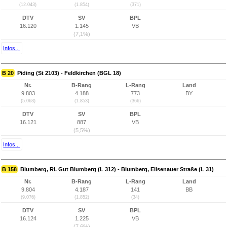
(12.043)
(1.854)
(371)
DTV
SV
BPL
16.120
1.145
VB
(7,1%)
Infos...
B 20
Piding (St 2103) - Feldkirchen (BGL 18)
Nr.
B-Rang
L-Rang
Land
9.803
4.188
773
BY
(5.063)
(1.853)
(366)
DTV
SV
BPL
16.121
887
VB
(5,5%)
Infos...
B 158
Blumberg, Ri. Gut Blumberg (L 312) - Blumberg, Elisenauer Straße (L 31)
Nr.
B-Rang
L-Rang
Land
9.804
4.187
141
BB
(9.076)
(1.852)
(34)
DTV
SV
BPL
16.124
1.225
VB
(7,6%)