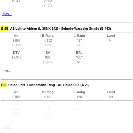
16.339
2.892
(17,7%)
Infos...
B 65
AS Lehrte-Ahlten (L 385/K 142) - Sehnde-Wasseler Straße (B 443)
Nr.
B-Rang
L-Rang
Land
9.867
4.132
417
NI
(7.440)
(1.799)
(157)
DTV
SV
BPL
16.340
882
WB*
(5,4%)
VB
Infos...
B 5
Heide-Fritz-Thiedemann-Ring - AS Heide-Süd (A 23)
Nr.
B-Rang
L-Rang
Land
9.868
4.131
160
SH
(3.516)
(1.798)
(60)
DTV
SV
BPL
16.344
670
(4,1%)
Infos...