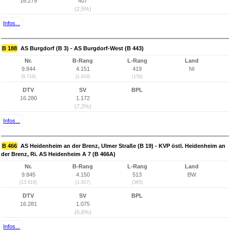
16.279
407
(2,5%)
Infos...
B 188
AS Burgdorf (B 3) - AS Burgdorf-West (B 443)
Nr.
B-Rang
L-Rang
Land
9.844
4.151
419
NI
(9.719)
(1.818)
(159)
DTV
SV
BPL
16.280
1.172
(7,2%)
Infos...
B 466
AS Heidenheim an der Brenz, Ulmer Straße (B 19) - KVP östl. Heidenheim an
der Brenz, Ri. AS Heidenheim A 7 (B 466A)
Nr.
B-Rang
L-Rang
Land
9.845
4.150
513
BW
(13.619)
(1.817)
(365)
DTV
SV
BPL
16.281
1.075
(6,6%)
Infos...