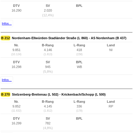
DTV
SV
BPL
16.290
2.020
(12,4%)
Infos...
B 212
Nordenham-Ellwürden-Stadländer Straße (L 860) - AS Nordenham (B 437)
Nr.
B-Rang
L-Rang
Land
9.851
4.146
418
NI
(10.124)
(1.813)
(158)
DTV
SV
BPL
16.298
945
WB
(5,8%)
Infos...
B 270
Stelzenberg-Breitenau (L 502) - Krickenbach/Schopp (L 500)
Nr.
B-Rang
L-Rang
Land
9.852
4.145
336
RP
(11.632)
(1.812)
(178)
DTV
SV
BPL
16.299
782
(4,8%)