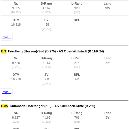
Nr.
B-Rang
L-Rang
Land
9.825
4.167
920
NW
(10.362)
(1.833)
(344)
DTV
SV
BPL
16.218
438
(2,7%)
Infos...
B 3
Friedberg (Hessen)-Süd (B 275) - AS Ober-Wöllstadt (K 11/K 24)
Nr.
B-Rang
L-Rang
Land
9.826
4.167
274
HE
(3.223)
(1.833)
(263)
DTV
SV
BPL
16.218
600
FD
(3,7%)
Infos...
B 85
Kulmbach-Höferänger (K 3) - AS Kulmbach-Mitte (B 289)
Nr.
B-Rang
L-Rang
Land
9.827
4.166
768
BY
(8.082)
(1.832)
(361)