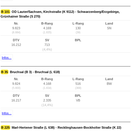
B 101
OD Lauter/Sachsen, Kirchstraße (K 9112) - Schwarzenberg/Erzgebirge,
Grünhainer Straße (S 270)
Nr.
B-Rang
L-Rang
Land
9.823
4.169
130
SN
(8.684)
(1.835)
(39)
DTV
SV
BPL
16.212
713
(4,4%)
Infos...
B 35
Bruchsal (B 3) - Bruchsal (L 618)
Nr.
B-Rang
L-Rang
Land
9.824
4.168
516
BW
(5.800)
(1.834)
(368)
DTV
SV
BPL
16.217
2.335
VB
(14,4%)
Infos...
B 225
Marl-Hertener Straße (L 638) - Recklinghausen-Bockholter Straße (K 22)