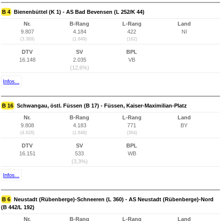
B 4
Bienenbüttel (K 1) - AS Bad Bevensen (L 252/K 44)
Nr.
B-Rang
L-Rang
Land
9.807
4.184
422
NI
(3.389)
(1.849)
(162)
DTV
SV
BPL
16.148
2.035
VB
(12,6%)
Infos...
B 16
Schwangau, östl. Füssen (B 17) - Füssen, Kaiser-Maximilian-Platz
Nr.
B-Rang
L-Rang
Land
9.808
4.183
771
BY
(4.828)
(1.848)
(364)
DTV
SV
BPL
16.151
533
WB
(3,3%)
Infos...
B 6
Neustadt (Rübenberge)-Schneeren (L 360) - AS Neustadt (Rübenberge)-Nord
(B 442/L 192)
Nr.
B-Rang
L-Rang
Land