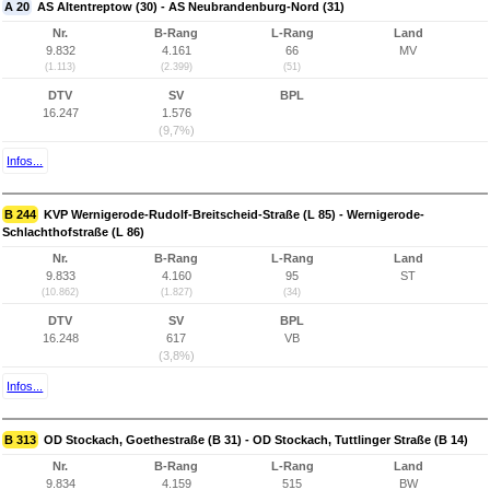
A 20
AS Altentreptow (30) - AS Neubrandenburg-Nord (31)
Nr.
B-Rang
L-Rang
Land
9.832
4.161
66
MV
(1.113)
(2.399)
(51)
DTV
SV
BPL
16.247
1.576
(9,7%)
Infos...
B 244
KVP Wernigerode-Rudolf-Breitscheid-Straße (L 85) - Wernigerode-
Schlachthofstraße (L 86)
Nr.
B-Rang
L-Rang
Land
9.833
4.160
95
ST
(10.862)
(1.827)
(34)
DTV
SV
BPL
16.248
617
VB
(3,8%)
Infos...
B 313
OD Stockach, Goethestraße (B 31) - OD Stockach, Tuttlinger Straße (B 14)
Nr.
B-Rang
L-Rang
Land
9.834
4.159
515
BW