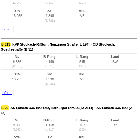
(12.546)
(1.826)
(367)
DTV
SV
BPL
16.255
1.398
VB
(8,6%)
Infos...
B 313
KVP Stockach-Rißtorf, Nenzinger Straße (L 194) - OD Stockach,
Goethestraße (B 31)
Nr.
B-Rang
L-Rang
Land
9.835
4.159
515
BW
(12.545)
(1.826)
(367)
DTV
SV
BPL
16.255
1.398
VB
(8,6%)
Infos...
B 20
AS Landau a.d. Isar-Ost, Harburger Straße (St 2114) - AS Landau a.d. Isar (A
92)
Nr.
B-Rang
L-Rang
Land
9.836
4.158
767
BY
(5.093)
(1.825)
(360)
DTV
SV
BPL