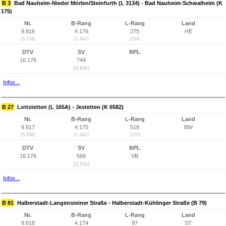
B 3
Bad Nauheim-Nieder Mörlen/Steinfurth (L 3134) - Bad Nauheim-Schwalheim (K
175)
Nr.
B-Rang
L-Rang
Land
9.816
4.176
275
HE
(3.216)
(1.842)
(264)
DTV
SV
BPL
16.176
744
(4,6%)
Infos...
B 27
Lottstetten (L 165A) - Jestetten (K 6582)
Nr.
B-Rang
L-Rang
Land
9.817
4.175
518
BW
(5.286)
(1.841)
(370)
DTV
SV
BPL
16.178
566
VB
(3,5%)
Infos...
B 81
Halberstadt-Langensteiner Straße - Halberstadt-Kühlinger Straße (B 79)
Nr.
B-Rang
L-Rang
Land
9.818
4.174
97
ST