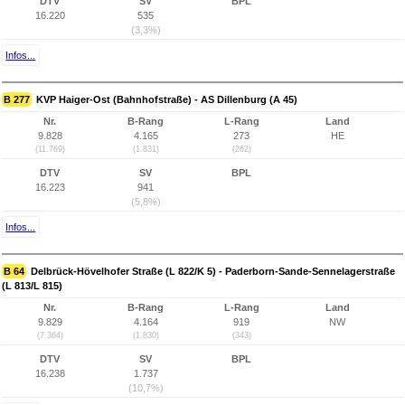
DTV
SV
BPL
16.220
535
(3,3%)
Infos...
B 277
KVP Haiger-Ost (Bahnhofstraße) - AS Dillenburg (A 45)
Nr.
B-Rang
L-Rang
Land
9.828
4.165
273
HE
(11.769)
(1.831)
(262)
DTV
SV
BPL
16.223
941
(5,8%)
Infos...
B 64
Delbrück-Hövelhofer Straße (L 822/K 5) - Paderborn-Sande-Sennelagerstraße
(L 813/L 815)
Nr.
B-Rang
L-Rang
Land
9.829
4.164
919
NW
(7.364)
(1.830)
(343)
DTV
SV
BPL
16.238
1.737
(10,7%)