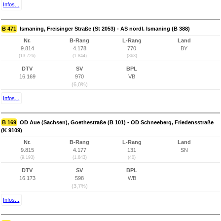
Infos...
B 471
Ismaning, Freisinger Straße (St 2053) - AS nördl. Ismaning (B 388)
Nr.
B-Rang
L-Rang
Land
9.814
4.178
770
BY
(13.726)
(1.844)
(363)
DTV
SV
BPL
16.169
970
VB
(6,0%)
Infos...
B 169
OD Aue (Sachsen), Goethestraße (B 101) - OD Schneeberg, Friedensstraße
(K 9109)
Nr.
B-Rang
L-Rang
Land
9.815
4.177
131
SN
(9.193)
(1.843)
(40)
DTV
SV
BPL
16.173
598
WB
(3,7%)
Infos...