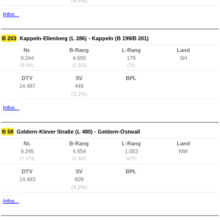
(4,4%)
Infos...
B 203
Kappeln-Ellenberg (L 286) - Kappeln (B 199/B 201)
Nr.
B-Rang
L-Rang
Land
9.244
4.655
179
SH
(9.991)
(2.302)
(78)
DTV
SV
BPL
14.487
449
(3,1%)
Infos...
B 58
Geldern-Klever Straße (L 480) - Geldern-Ostwall
Nr.
B-Rang
L-Rang
Land
9.245
4.654
1.053
NW
(7.073)
(2.301)
(475)
DTV
SV
BPL
14.493
609
(4,2%)
Infos...