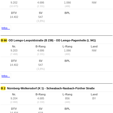
9.202
4.686
1.066
NW
(10.675)
(2.331)
(488)
DTV
SV
BPL
14.402
547
(3,8%)
Infos...
B 66
OD Lemgo-Leopoldstraße (B 238) - OD Lemgo-Pagenhelle (L 941)
Nr.
B-Rang
L-Rang
Land
9.203
4.686
1.066
NW
(7.468)
(2.331)
(488)
DTV
SV
BPL
14.402
547
(3,8%)
Infos...
B 2
Nürnberg-Wolkersdorf (K 1) - Schwabach-Nasbach-Fürther Straße
Nr.
B-Rang
L-Rang
Land
9.204
4.685
856
BY
(2.968)
(2.330)
(446)
DTV
SV
BPL
14.404
619