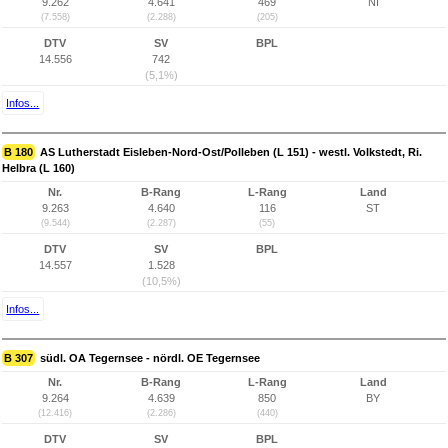
9.262
4.641
469
NI
(7.558)
(2.288)
(205)
DTV
SV
BPL
14.556
742
(5,1%)
Infos...
B 180
AS Lutherstadt Eisleben-Nord-Ost/Polleben (L 151) - westl. Volkstedt, Ri.
Helbra (L 160)
Nr.
B-Rang
L-Rang
Land
9.263
4.640
116
ST
(9.544)
(2.287)
(55)
DTV
SV
BPL
14.557
1.528
(10,5%)
Infos...
B 307
südl. OA Tegernsee - nördl. OE Tegernsee
Nr.
B-Rang
L-Rang
Land
9.264
4.639
850
BY
(12.416)
(2.286)
(440)
DTV
SV
BPL