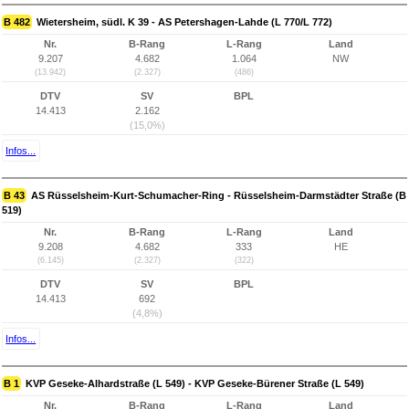
B 482
Wietersheim, südl. K 39 - AS Petershagen-Lahde (L 770/L 772)
Nr.
B-Rang
L-Rang
Land
9.207
4.682
1.064
NW
(13.942)
(2.327)
(486)
DTV
SV
BPL
14.413
2.162
(15,0%)
Infos...
B 43
AS Rüsselsheim-Kurt-Schumacher-Ring - Rüsselsheim-Darmstädter Straße (B
519)
Nr.
B-Rang
L-Rang
Land
9.208
4.682
333
HE
(6.145)
(2.327)
(322)
DTV
SV
BPL
14.413
692
(4,8%)
Infos...
B 1
KVP Geseke-Alhardstraße (L 549) - KVP Geseke-Bürener Straße (L 549)
Nr.
B-Rang
L-Rang
Land