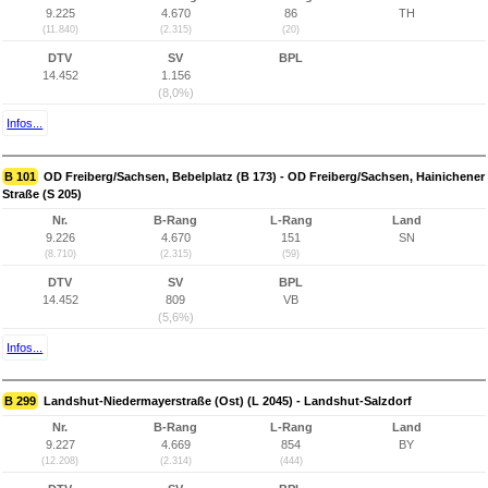
9.225
4.670
86
TH
(11.840)
(2.315)
(20)
DTV
SV
BPL
14.452
1.156
(8,0%)
Infos...
B 101
OD Freiberg/Sachsen, Bebelplatz (B 173) - OD Freiberg/Sachsen, Hainichener
Straße (S 205)
Nr.
B-Rang
L-Rang
Land
9.226
4.670
151
SN
(8.710)
(2.315)
(59)
DTV
SV
BPL
14.452
809
VB
(5,6%)
Infos...
B 299
Landshut-Niedermayerstraße (Ost) (L 2045) - Landshut-Salzdorf
Nr.
B-Rang
L-Rang
Land
9.227
4.669
854
BY
(12.208)
(2.314)
(444)