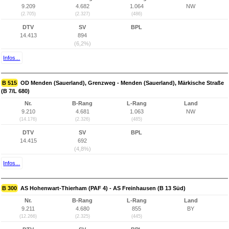
9.209
4.682
1.064
NW
(2.705)
(2.327)
(486)
DTV
SV
BPL
14.413
894
(6,2%)
Infos...
B 515
OD Menden (Sauerland), Grenzweg - Menden (Sauerland), Märkische Straße
(B 7/L 680)
Nr.
B-Rang
L-Rang
Land
9.210
4.681
1.063
NW
(14.176)
(2.326)
(485)
DTV
SV
BPL
14.415
692
(4,8%)
Infos...
B 300
AS Hohenwart-Thierham (PAF 4) - AS Freinhausen (B 13 Süd)
Nr.
B-Rang
L-Rang
Land
9.211
4.680
855
BY
(12.266)
(2.325)
(445)