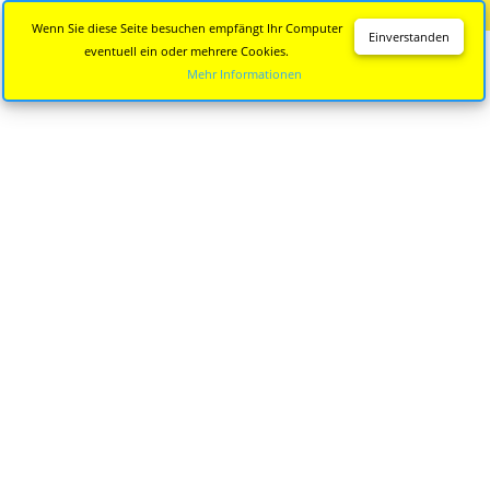
Diese Seite wird nicht mehr aktualisiert.
Zur neuen Seite
Wenn Sie diese Seite besuchen empfängt Ihr Computer
Einverstanden
eventuell ein oder mehrere Cookies.
Mehr Informationen