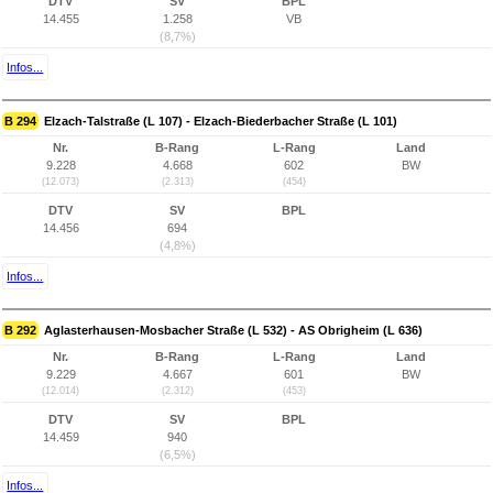
DTV
SV
BPL
14.455
1.258
VB
(8,7%)
Infos...
B 294
Elzach-Talstraße (L 107) - Elzach-Biederbacher Straße (L 101)
Nr.
B-Rang
L-Rang
Land
9.228
4.668
602
BW
(12.073)
(2.313)
(454)
DTV
SV
BPL
14.456
694
(4,8%)
Infos...
B 292
Aglasterhausen-Mosbacher Straße (L 532) - AS Obrigheim (L 636)
Nr.
B-Rang
L-Rang
Land
9.229
4.667
601
BW
(12.014)
(2.312)
(453)
DTV
SV
BPL
14.459
940
(6,5%)
Infos...