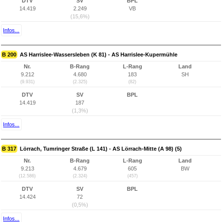
DTV
SV
BPL
14.419
2.249
VB
(15,6%)
Infos...
B 200
AS Harrislee-Wassersleben (K 81) - AS Harrislee-Kupermühle
Nr.
B-Rang
L-Rang
Land
9.212
4.680
183
SH
(9.931)
(2.325)
(82)
DTV
SV
BPL
14.419
187
(1,3%)
Infos...
B 317
Lörrach, Tumringer Straße (L 141) - AS Lörrach-Mitte (A 98) (5)
Nr.
B-Rang
L-Rang
Land
9.213
4.679
605
BW
(12.586)
(2.324)
(457)
DTV
SV
BPL
14.424
72
(0,5%)
Infos...