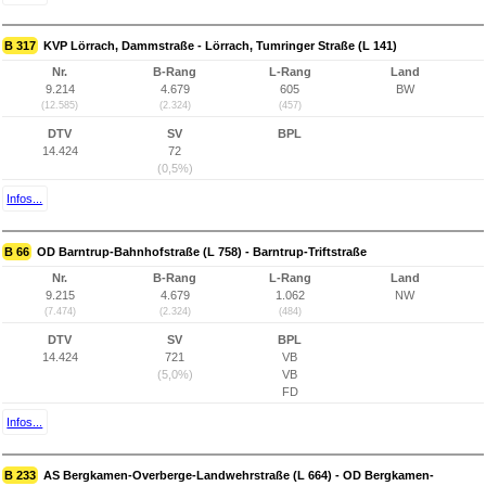
B 317
KVP Lörrach, Dammstraße - Lörrach, Tumringer Straße (L 141)
Nr.
B-Rang
L-Rang
Land
9.214
4.679
605
BW
(12.585)
(2.324)
(457)
DTV
SV
BPL
14.424
72
(0,5%)
Infos...
B 66
OD Barntrup-Bahnhofstraße (L 758) - Barntrup-Triftstraße
Nr.
B-Rang
L-Rang
Land
9.215
4.679
1.062
NW
(7.474)
(2.324)
(484)
DTV
SV
BPL
14.424
721
VB
(5,0%)
VB
FD
Infos...
B 233
AS Bergkamen-Overberge-Landwehrstraße (L 664) - OD Bergkamen-