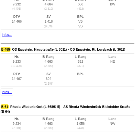
9.232
4.664
600
BW
(4.451)
(2.310)
(452)
DTV
SV
BPL
14.466
1.418
VB
(9,8%)
VB
Infos...
B 455
OD Eppstein, Hauptstraße (L 3011) - OD Eppstein, Ri. Lorsbach (L 3011)
Nr.
B-Rang
L-Rang
Land
9.233
4.663
332
HE
(13.420)
(2.309)
(321)
DTV
SV
BPL
14.467
304
(2,1%)
Infos...
B 61
Rheda-Wiedenbrück (L 568/K 5) - AS Rheda-Wiedenbrück-Bielefelder Straße
(B 64)
Nr.
B-Rang
L-Rang
Land
9.234
4.663
1.056
NW
(7.201)
(2.309)
(478)