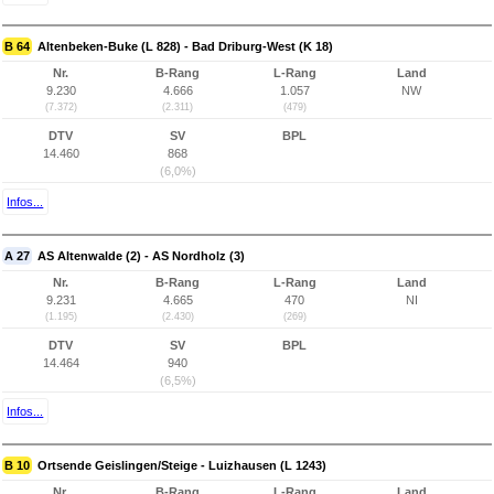
B 64
Altenbeken-Buke (L 828) - Bad Driburg-West (K 18)
Nr.
B-Rang
L-Rang
Land
9.230
4.666
1.057
NW
(7.372)
(2.311)
(479)
DTV
SV
BPL
14.460
868
(6,0%)
Infos...
A 27
AS Altenwalde (2) - AS Nordholz (3)
Nr.
B-Rang
L-Rang
Land
9.231
4.665
470
NI
(1.195)
(2.430)
(269)
DTV
SV
BPL
14.464
940
(6,5%)
Infos...
B 10
Ortsende Geislingen/Steige - Luizhausen (L 1243)
Nr.
B-Rang
L-Rang
Land