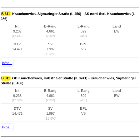
B 311
Krauchenwies, Sigmaringer Straße (L 456) - AS nord-östl. Krauchenwies (L
286)
Nr.
B-Rang
L-Rang
Land
9.237
4.661
599
BW
(12.481)
(2.307)
(451)
DTV
SV
BPL
14.471
1.997
VB
(13,8%)
Infos...
B 311
OD Krauchenwies, Habsthaler Straße (K 8241) - Krauchenwies, Sigmaringer
Straße (L 456)
Nr.
B-Rang
L-Rang
Land
9.238
4.661
599
BW
(12.480)
(2.307)
(451)
DTV
SV
BPL
14.471
1.997
VB
(13,8%)
Infos...