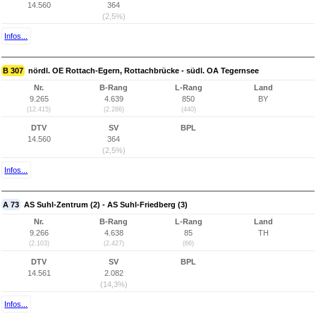
14.560
364
(2,5%)
Infos...
B 307
nördl. OE Rottach-Egern, Rottachbrücke - südl. OA Tegernsee
Nr.
B-Rang
L-Rang
Land
9.265
4.639
850
BY
(12.415)
(2.286)
(440)
DTV
SV
BPL
14.560
364
(2,5%)
Infos...
A 73
AS Suhl-Zentrum (2) - AS Suhl-Friedberg (3)
Nr.
B-Rang
L-Rang
Land
9.266
4.638
85
TH
(2.103)
(2.427)
(66)
DTV
SV
BPL
14.561
2.082
(14,3%)
Infos...