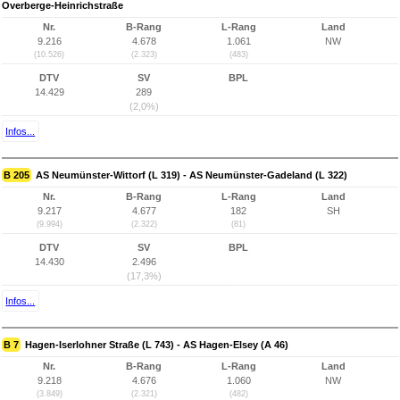
Overberge-Heinrichstraße
Nr.
B-Rang
L-Rang
Land
9.216
4.678
1.061
NW
(10.526)
(2.323)
(483)
DTV
SV
BPL
14.429
289
(2,0%)
Infos...
B 205
AS Neumünster-Wittorf (L 319) - AS Neumünster-Gadeland (L 322)
Nr.
B-Rang
L-Rang
Land
9.217
4.677
182
SH
(9.994)
(2.322)
(81)
DTV
SV
BPL
14.430
2.496
(17,3%)
Infos...
B 7
Hagen-Iserlohner Straße (L 743) - AS Hagen-Elsey (A 46)
Nr.
B-Rang
L-Rang
Land
9.218
4.676
1.060
NW
(3.849)
(2.321)
(482)