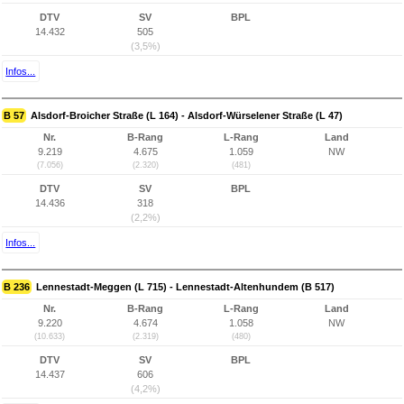
DTV
SV
BPL
14.432
505
(3,5%)
Infos...
B 57
Alsdorf-Broicher Straße (L 164) - Alsdorf-Würselener Straße (L 47)
Nr.
B-Rang
L-Rang
Land
9.219
4.675
1.059
NW
(7.056)
(2.320)
(481)
DTV
SV
BPL
14.436
318
(2,2%)
Infos...
B 236
Lennestadt-Meggen (L 715) - Lennestadt-Altenhundem (B 517)
Nr.
B-Rang
L-Rang
Land
9.220
4.674
1.058
NW
(10.633)
(2.319)
(480)
DTV
SV
BPL
14.437
606
(4,2%)