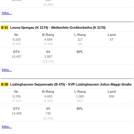
(4,3%)
Infos...
B 91
Leuna-Spergau (K 2174) - Weißenfels-Großkorbetha (K 2170)
Nr.
B-Rang
L-Rang
Land
9.205
4.684
117
ST
(8.369)
(2.329)
(56)
DTV
SV
BPL
14.407
1.887
(13,1%)
Infos...
B 58
Lüdinghausen-Seppenrade (B 475) - KVP Lüdinghausen-Julius-Maggi-Straße
Nr.
B-Rang
L-Rang
Land
9.206
4.683
1.065
NW
(7.103)
(2.328)
(487)
DTV
SV
BPL
14.408
735
(5,1%)
Infos...