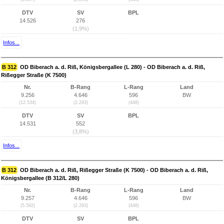
DTV
SV
BPL
14.526
276
(1,9%)
Infos...
B 312
OD Biberach a. d. Riß, Königsbergallee (L 280) - OD Biberach a. d. Riß,
Rißegger Straße (K 7500)
Nr.
B-Rang
L-Rang
Land
9.256
4.646
596
BW
(12.534)
(2.293)
(448)
DTV
SV
BPL
14.531
552
(3,8%)
Infos...
B 312
OD Biberach a. d. Riß, Rißegger Straße (K 7500) - OD Biberach a. d. Riß,
Königsbergallee (B 312/L 280)
Nr.
B-Rang
L-Rang
Land
9.257
4.646
596
BW
(5.592)
(2.293)
(448)
DTV
SV
BPL