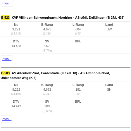
Infos...
B 523
KVP Villingen-Schwenningen, Nordring - AS südl. Deißlingen (B 27/L 433)
Nr.
B-Rang
L-Rang
Land
9.221
4.673
604
BW
(14.247)
(2.318)
(456)
DTV
SV
BPL
14.438
967
(6,7%)
Infos...
B 503
AS Altenholz-Süd, Fördestraße (K 17/K 18) - AS Altenholz-Nord,
Uhlenhorster Weg (K 5)
Nr.
B-Rang
L-Rang
Land
9.222
4.672
181
SH
(14.106)
(2.317)
(80)
DTV
SV
BPL
14.443
289
(2,0%)
Infos...