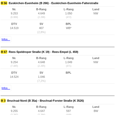
B 56
Euskirchen-Euenheim (B 266) - Euskirchen-Euenheim-Falterstraße
Nr.
B-Rang
L-Rang
Land
9.253
4.649
1.050
NW
(6.969)
(2.296)
(472)
DTV
SV
BPL
14.519
407
WB*
(2,8%)
Infos...
B 67
Rees-Speldroper Straße (K 19) - Rees-Empel (L 459)
Nr.
B-Rang
L-Rang
Land
9.254
4.648
1.049
NW
(7.485)
(2.295)
(471)
DTV
SV
BPL
14.524
1.046
(7,2%)
Infos...
B 3
Bruchsal-Nord (B 35a) - Bruchsal-Forster Straße (K 3526)
Nr.
B-Rang
L-Rang
Land
9.255
4.647
597
BW
(3.297)
(2.294)
(449)