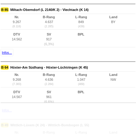
B 85
Miltach-Oberndorf (L 2140/K 2) - Viechtach (K 14)
Nr.
B-Rang
L-Rang
Land
9.267
4.637
849
BY
(8.118)
(2.285)
(439)
DTV
SV
BPL
14.562
917
(6,3%)
Infos...
B 64
Höxter-Am Südhang - Höxter-Lüchtringen (K 45)
Nr.
B-Rang
L-Rang
Land
9.268
4.636
1.047
NW
(7.383)
(2.284)
(469)
DTV
SV
BPL
14.567
961
(6,6%)
Infos...
B 49
Wittlich-Lüxem (K 24) - Wittlich-Bombogen (L 55)
Nr.
B-Rang
L-Rang
Land