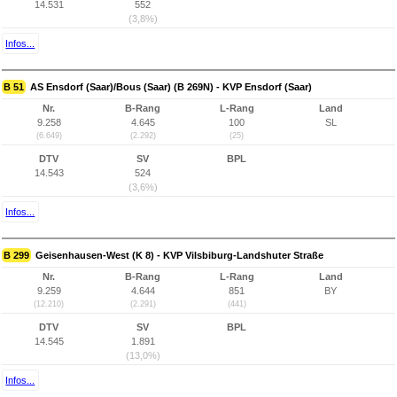
14.531
552
(3,8%)
Infos...
B 51
AS Ensdorf (Saar)/Bous (Saar) (B 269N) - KVP Ensdorf (Saar)
Nr.
B-Rang
L-Rang
Land
9.258
4.645
100
SL
(6.649)
(2.292)
(25)
DTV
SV
BPL
14.543
524
(3,6%)
Infos...
B 299
Geisenhausen-West (K 8) - KVP Vilsbiburg-Landshuter Straße
Nr.
B-Rang
L-Rang
Land
9.259
4.644
851
BY
(12.210)
(2.291)
(441)
DTV
SV
BPL
14.545
1.891
(13,0%)
Infos...