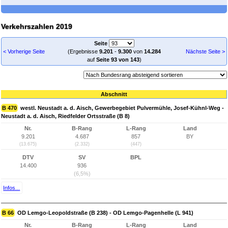
Verkehrszahlen 2019
Seite
< Vorherige Seite
(Ergebnisse
9.201
-
9.300
von
14.284
Nächste Seite >
auf
Seite 93 von 143
)
Abschnitt
B 470
westl. Neustadt a. d. Aisch, Gewerbegebiet Pulvermühle, Josef-Kühnl-Weg -
Neustadt a. d. Aisch, Riedfelder Ortsstraße (B 8)
Nr.
B-Rang
L-Rang
Land
9.201
4.687
857
BY
(13.675)
(2.332)
(447)
DTV
SV
BPL
14.400
936
(6,5%)
Infos...
B 66
OD Lemgo-Leopoldstraße (B 238) - OD Lemgo-Pagenhelle (L 941)
Nr.
B-Rang
L-Rang
Land