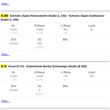
Infos...
B 268
Schmelz (Saar)-Hüttersdorfer Straße (L 143) - Schmelz (Saar)-Goldbacher
Straße (L 334)
Nr.
B-Rang
L-Rang
Land
9.251
4.649
101
SL
(11.555)
(2.296)
(26)
DTV
SV
BPL
14.519
494
(3,4%)
Infos...
B 76
Kosel (K 57) - Eckernförde-Borby-Schleswiger Straße (B 203)
Nr.
B-Rang
L-Rang
Land
9.252
4.649
178
SH
(7.798)
(2.296)
(77)
DTV
SV
BPL
14.519
0
(0,0%)
Infos...