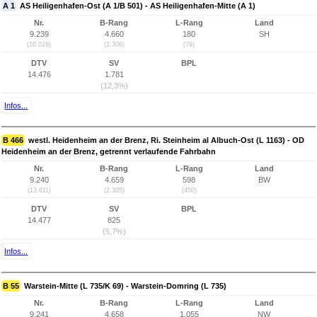
A 1
AS Heiligenhafen-Ost (A 1/B 501) - AS Heiligenhafen-Mitte (A 1)
Nr.
B-Rang
L-Rang
Land
9.239
4.660
180
SH
(10.028)
(2.306)
(79)
DTV
SV
BPL
14.476
1.781
(12,3%)
Infos...
B 466
westl. Heidenheim an der Brenz, Ri. Steinheim al Albuch-Ost (L 1163) - OD
Heidenheim an der Brenz, getrennt verlaufende Fahrbahn
Nr.
B-Rang
L-Rang
Land
9.240
4.659
598
BW
(13.611)
(2.305)
(450)
DTV
SV
BPL
14.477
825
(5,7%)
Infos...
B 55
Warstein-Mitte (L 735/K 69) - Warstein-Domring (L 735)
Nr.
B-Rang
L-Rang
Land
9.241
4.658
1.055
NW