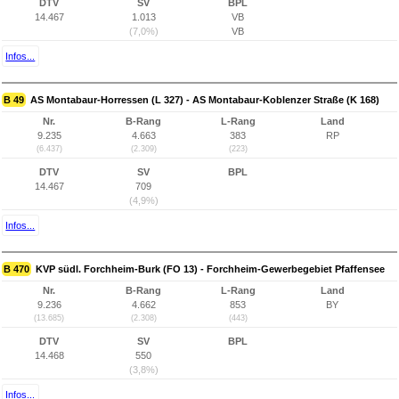
DTV
SV
BPL
14.467
1.013
VB
(7,0%)
VB
Infos...
B 49
AS Montabaur-Horressen (L 327) - AS Montabaur-Koblenzer Straße (K 168)
Nr.
B-Rang
L-Rang
Land
9.235
4.663
383
RP
(6.437)
(2.309)
(223)
DTV
SV
BPL
14.467
709
(4,9%)
Infos...
B 470
KVP südl. Forchheim-Burk (FO 13) - Forchheim-Gewerbegebiet Pfaffensee
Nr.
B-Rang
L-Rang
Land
9.236
4.662
853
BY
(13.685)
(2.308)
(443)
DTV
SV
BPL
14.468
550
(3,8%)
Infos...