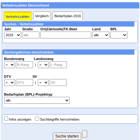
Verkehrszahlen Deutschland
Vergleich
Bedarfsplan 2016
Verkehrszahlen
Suchen - Verkehszahlen
Jahr
Straße
Ort|Zählstelle|TK-Blatt
Land
BPL
Suchergebnisse einschränken
Bundesrang Landesrang
|
DTV SV
|
Bedarfsplan (BPL)-Projekttyp
Infos anzeigen
Suchbegriffe hervorheben