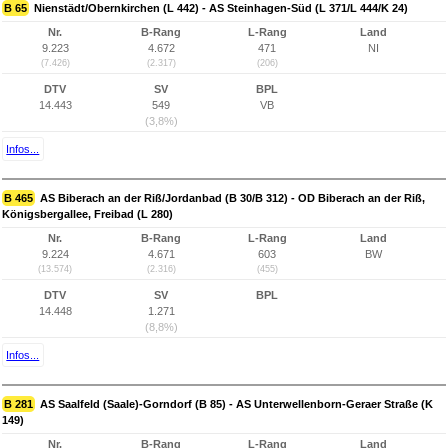
B 65
Nienstädt/Obernkirchen (L 442) - AS Steinhagen-Süd (L 371/L 444/K 24)
Nr.
B-Rang
L-Rang
Land
9.223
4.672
471
NI
(7.426)
(2.317)
(206)
DTV
SV
BPL
14.443
549
VB
(3,8%)
Infos...
B 465
AS Biberach an der Riß/Jordanbad (B 30/B 312) - OD Biberach an der Riß,
Königsbergallee, Freibad (L 280)
Nr.
B-Rang
L-Rang
Land
9.224
4.671
603
BW
(13.574)
(2.316)
(455)
DTV
SV
BPL
14.448
1.271
(8,8%)
Infos...
B 281
AS Saalfeld (Saale)-Gorndorf (B 85) - AS Unterwellenborn-Geraer Straße (K
149)
Nr.
B-Rang
L-Rang
Land