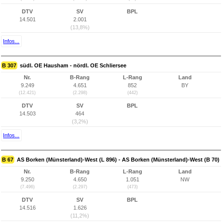
DTV
SV
BPL
14.501
2.001
(13,8%)
Infos...
B 307
südl. OE Hausham - nördl. OE Schliersee
Nr.
B-Rang
L-Rang
Land
9.249
4.651
852
BY
(12.421)
(2.298)
(442)
DTV
SV
BPL
14.503
464
(3,2%)
Infos...
B 67
AS Borken (Münsterland)-West (L 896) - AS Borken (Münsterland)-West (B 70)
Nr.
B-Rang
L-Rang
Land
9.250
4.650
1.051
NW
(7.496)
(2.297)
(473)
DTV
SV
BPL
14.516
1.626
(11,2%)