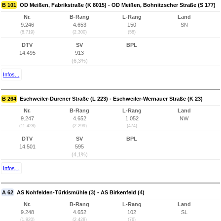
B 101
OD Meißen, Fabrikstraße (K 8015) - OD Meißen, Bohnitzscher Straße (S 177)
Nr.
B-Rang
L-Rang
Land
9.246
4.653
150
SN
(8.719)
(2.300)
(58)
DTV
SV
BPL
14.495
913
(6,3%)
Infos...
B 264
Eschweiler-Dürener Straße (L 223) - Eschweiler-Wernauer Straße (K 23)
Nr.
B-Rang
L-Rang
Land
9.247
4.652
1.052
NW
(11.428)
(2.299)
(474)
DTV
SV
BPL
14.501
595
(4,1%)
Infos...
A 62
AS Nohfelden-Türkismühle (3) - AS Birkenfeld (4)
Nr.
B-Rang
L-Rang
Land
9.248
4.652
102
SL
(1.920)
(2.428)
(76)