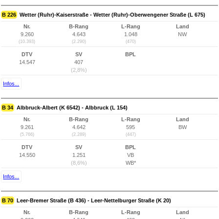
B 226
Wetter (Ruhr)-Kaiserstraße - Wetter (Ruhr)-Oberwengener Straße (L 675)
Nr.
B-Rang
L-Rang
Land
9.260
4.643
1.048
NW
(10.393)
(2.290)
(470)
DTV
SV
BPL
14.547
407
(2,8%)
Infos...
B 34
Albbruck-Albert (K 6542) - Albbruck (L 154)
Nr.
B-Rang
L-Rang
Land
9.261
4.642
595
BW
(5.766)
(2.289)
(447)
DTV
SV
BPL
14.550
1.251
VB
(8,6%)
WB*
Infos...
B 70
Leer-Bremer Straße (B 436) - Leer-Nettelburger Straße (K 20)
Nr.
B-Rang
L-Rang
Land