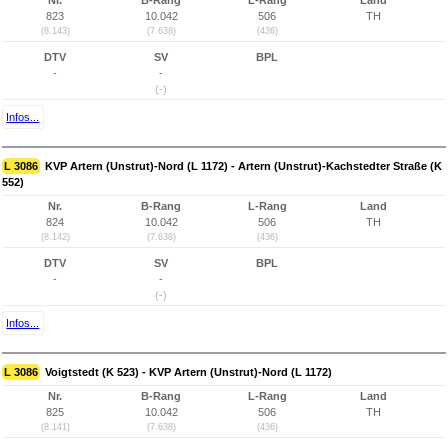
Nr.
B-Rang
L-Rang
Land
823
10.042
506
TH
(8.143)
(7.638)
(436)
DTV
SV
BPL
-
-
(-)
Infos...
L 3086
KVP Artern (Unstrut)-Nord (L 1172) - Artern (Unstrut)-Kachstedter Straße (K
552)
Nr.
B-Rang
L-Rang
Land
824
10.042
506
TH
(8.142)
(7.638)
(436)
DTV
SV
BPL
-
-
(-)
Infos...
L 3086
Voigtstedt (K 523) - KVP Artern (Unstrut)-Nord (L 1172)
Nr.
B-Rang
L-Rang
Land
825
10.042
506
TH
(8.141)
(7.638)
(436)