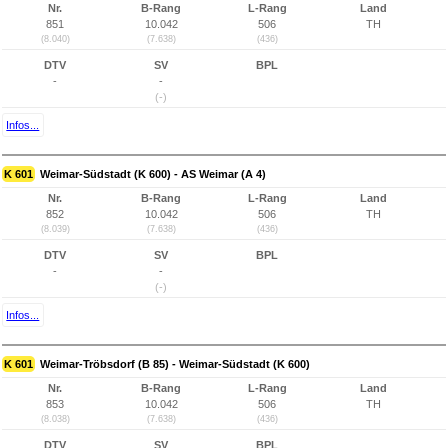
Nr.
B-Rang
L-Rang
Land
851
10.042
506
TH
(8.040)
(7.638)
(436)
DTV
SV
BPL
-
-
(-)
Infos...
K 601
Weimar-Südstadt (K 600) - AS Weimar (A 4)
Nr.
B-Rang
L-Rang
Land
852
10.042
506
TH
(8.039)
(7.638)
(436)
DTV
SV
BPL
-
-
(-)
Infos...
K 601
Weimar-Tröbsdorf (B 85) - Weimar-Südstadt (K 600)
Nr.
B-Rang
L-Rang
Land
853
10.042
506
TH
(8.038)
(7.638)
(436)
DTV
SV
BPL