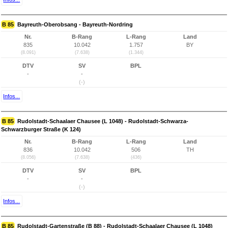
B 85
Bayreuth-Oberobsang - Bayreuth-Nordring
Nr.
B-Rang
L-Rang
Land
835
10.042
1.757
BY
(8.091)
(7.638)
(1.344)
DTV
SV
BPL
-
-
(-)
Infos...
B 85
Rudolstadt-Schaalaer Chausee (L 1048) - Rudolstadt-Schwarza-
Schwarzburger Straße (K 124)
Nr.
B-Rang
L-Rang
Land
836
10.042
506
TH
(8.056)
(7.638)
(436)
DTV
SV
BPL
-
-
(-)
Infos...
B 85
Rudolstadt-Gartenstraße (B 88) - Rudolstadt-Schaalaer Chausee (L 1048)