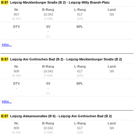
B 87
Leipzig-Mecklenburger Straße (B 2) - Leipzig-Willy Brandt-Platz
Nr.
B-Rang
L-Rang
Land
807
10.042
617
SN
(8.197)
(7.638)
(525)
DTV
SV
BPL
-
-
(-)
Infos...
B 87
Leipzig-Am Gothischen Bad (B 2) - Leipzig-Mecklenburger Straße (B 2)
Nr.
B-Rang
L-Rang
Land
808
10.042
617
SN
(8.196)
(7.638)
(525)
DTV
SV
BPL
-
-
(-)
Infos...
B 87
Leipzig-Adeaneuerallee (B 6) - Leipzig-Am Gothischen Bad (B 2)
Nr.
B-Rang
L-Rang
Land
809
10.042
617
SN
(8.195)
(7.638)
(525)