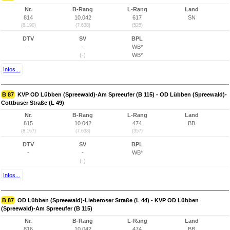
Nr.
B-Rang
L-Rang
Land
814
10.042
617
SN
(8.190)
(7.638)
(525)
DTV
SV
BPL
-
-
WB*
(-)
WB*
Infos...
B 87
KVP OD Lübben (Spreewald)-Am Spreeufer (B 115) - OD Lübben (Spreewald)-
Cottbuser Straße (L 49)
Nr.
B-Rang
L-Rang
Land
815
10.042
474
BB
(8.167)
(7.638)
(357)
DTV
SV
BPL
-
-
WB*
(-)
Infos...
B 87
OD Lübben (Spreewald)-Lieberoser Straße (L 44) - KVP OD Lübben
(Spreewald)-Am Spreeufer (B 115)
Nr.
B-Rang
L-Rang
Land
816
10.042
474
BB