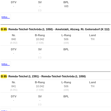
DTV
SV
BPL
-
-
WB
(-)
Infos...
B 85
Remda-Teichel-Teichröda (L 1050) - Amelstädt, Abzwg. Ri. Geitersdorf (K 112)
Nr.
B-Rang
L-Rang
Land
840
10.042
506
TH
(8.052)
(7.638)
(436)
DTV
SV
BPL
-
-
(-)
Infos...
B 85
Remda-Teichel (L 2391) - Remda-Teichel-Teichröda (L 1050)
Nr.
B-Rang
L-Rang
Land
841
10.042
506
TH
(8.051)
(7.638)
(436)
DTV
SV
BPL
-
-
(-)