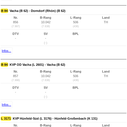
B 84
Vacha (B 62) - Dorndorf (Rhön) (B 62)
Nr.
B-Rang
L-Rang
Land
856
10.042
506
TH
(7.997)
(7.638)
(436)
DTV
SV
BPL
-
-
(-)
Infos...
B 84
KVP OD Vacha (L 2601) - Vacha (B 62)
Nr.
B-Rang
L-Rang
Land
857
10.042
506
TH
(7.996)
(7.638)
(436)
DTV
SV
BPL
-
-
(-)
Infos...
L 3171
KVP Hünfeld-Süd (L 3176) - Hünfeld-Großenbach (K 131)
Nr.
B-Rang
L-Rang
Land