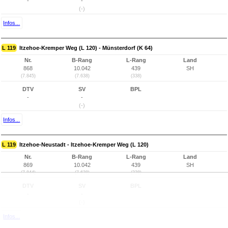
-
-
(-)
Infos...
L 119
Itzehoe-Kremper Weg (L 120) - Münsterdorf (K 64)
Nr.
B-Rang
L-Rang
Land
868
10.042
439
SH
(7.845)
(7.638)
(338)
DTV
SV
BPL
-
-
(-)
Infos...
L 119
Itzehoe-Neustadt - Itzehoe-Kremper Weg (L 120)
Nr.
B-Rang
L-Rang
Land
869
10.042
439
SH
(7.844)
(7.638)
(338)
DTV
SV
BPL
-
-
(-)
Infos...