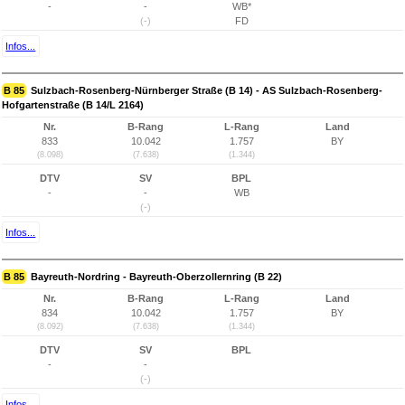
-
-
WB*
(-)
FD
Infos...
B 85
Sulzbach-Rosenberg-Nürnberger Straße (B 14) - AS Sulzbach-Rosenberg-
Hofgartenstraße (B 14/L 2164)
Nr.
B-Rang
L-Rang
Land
833
10.042
1.757
BY
(8.098)
(7.638)
(1.344)
DTV
SV
BPL
-
-
WB
(-)
Infos...
B 85
Bayreuth-Nordring - Bayreuth-Oberzollernring (B 22)
Nr.
B-Rang
L-Rang
Land
834
10.042
1.757
BY
(8.092)
(7.638)
(1.344)
DTV
SV
BPL
-
-
(-)
Infos...