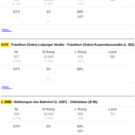
(8.166)
(7.638)
(357)
DTV
SV
BPL
-
-
WB*
(-)
Infos...
GVS
Frankfurt (Oder)-Leipziger Straße - Frankfurt (Oder)-Kopernikusstraße (L 382)
Nr.
B-Rang
L-Rang
Land
817
10.042
474
BB
(8.156)
(7.638)
(357)
DTV
SV
BPL
-
-
(-)
Infos...
L 3086
Heldrungen-Am Bahnhof (L 2287) - Oldisleben (B 85)
Nr.
B-Rang
L-Rang
Land
818
10.042
506
TH
(8.148)
(7.638)
(436)
DTV
SV
BPL
-
-
WB*