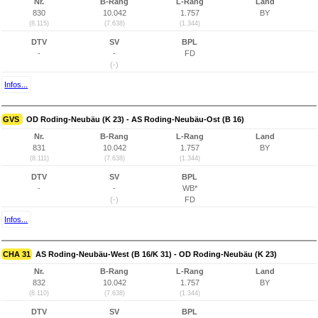
Nr.
B-Rang
L-Rang
Land
830
10.042
1.757
BY
(8.115)
(7.638)
(1.344)
DTV
SV
BPL
-
-
FD
(-)
Infos...
GVS
OD Roding-Neubäu (K 23) - AS Roding-Neubäu-Ost (B 16)
Nr.
B-Rang
L-Rang
Land
831
10.042
1.757
BY
(8.111)
(7.638)
(1.344)
DTV
SV
BPL
-
-
WB*
(-)
FD
Infos...
CHA 31
AS Roding-Neubäu-West (B 16/K 31) - OD Roding-Neubäu (K 23)
Nr.
B-Rang
L-Rang
Land
832
10.042
1.757
BY
(8.110)
(7.638)
(1.344)
DTV
SV
BPL