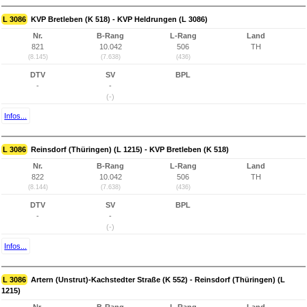
L 3086
KVP Bretleben (K 518) - KVP Heldrungen (L 3086)
Nr.
B-Rang
L-Rang
Land
821
10.042
506
TH
(8.145)
(7.638)
(436)
DTV
SV
BPL
-
-
(-)
Infos...
L 3086
Reinsdorf (Thüringen) (L 1215) - KVP Bretleben (K 518)
Nr.
B-Rang
L-Rang
Land
822
10.042
506
TH
(8.144)
(7.638)
(436)
DTV
SV
BPL
-
-
(-)
Infos...
L 3086
Artern (Unstrut)-Kachstedter Straße (K 552) - Reinsdorf (Thüringen) (L
1215)