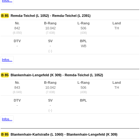
Infos...
B 85
Remda-Teichel (L 1052) - Remda-Teichel (L 2391)
Nr.
B-Rang
L-Rang
Land
842
10.042
506
TH
(8.050)
(7.638)
(436)
DTV
SV
BPL
-
-
WB
(-)
Infos...
B 85
Blankenhain-Lengefeld (K 309) - Remda-Teichel (L 1052)
Nr.
B-Rang
L-Rang
Land
843
10.042
506
TH
(8.049)
(7.638)
(436)
DTV
SV
BPL
-
-
(-)
Infos...
B 85
Blankenhain-Karlstraße (L 1060) - Blankenhain-Lengefeld (K 309)