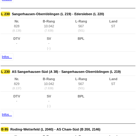
L 230
Sangerhausen-Oberröblingen (L 219) - Edersleben (L 220)
Nr.
B-Rang
L-Rang
Land
828
10.042
567
ST
(8.138)
(7.638)
(501)
DTV
SV
BPL
-
-
(-)
Infos...
L 230
AS Sangerhausen-Süd (A 38) - Sangerhausen-Oberröblingen (L 219)
Nr.
B-Rang
L-Rang
Land
829
10.042
567
ST
(8.137)
(7.638)
(501)
DTV
SV
BPL
-
-
(-)
Infos...
B 85
Roding-Wetterfeld (L 2040) - AS Cham-Süd (B 20/L 2146)