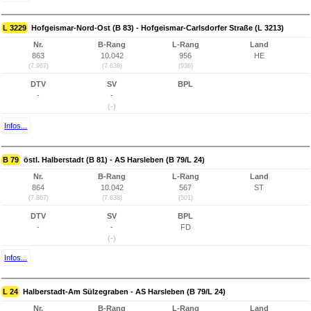
L 3229
Hofgeismar-Nord-Ost (B 83) - Hofgeismar-Carlsdorfer Straße (L 3213)
Nr.
B-Rang
L-Rang
Land
863
10.042
956
HE
(7.967)
(7.638)
(936)
DTV
SV
BPL
-
-
(-)
Infos...
B 79
östl. Halberstadt (B 81) - AS Harsleben (B 79/L 24)
Nr.
B-Rang
L-Rang
Land
864
10.042
567
ST
(7.867)
(7.638)
(501)
DTV
SV
BPL
-
-
FD
(-)
Infos...
L 24
Halberstadt-Am Sülzegraben - AS Harsleben (B 79/L 24)
Nr.
B-Rang
L-Rang
Land