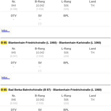
Nr.
B-Rang
L-Rang
Land
844
10.042
506
TH
(8.048)
(7.638)
(436)
DTV
SV
BPL
-
-
(-)
Infos...
B 85
Blankenhain-Friedrichstraße (L 1060) - Blankenhain-Karlstraße (L 1060)
Nr.
B-Rang
L-Rang
Land
845
10.042
506
TH
(8.047)
(7.638)
(436)
DTV
SV
BPL
-
-
(-)
Infos...
B 85
Bad Berka-Bahnhofstraße (B 87) - Blankenhain-Friedrichstraße (L 1060)
Nr.
B-Rang
L-Rang
Land
846
10.042
506
TH
(8.046)
(7.638)
(436)
DTV
SV
BPL