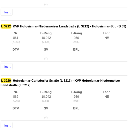
(-)
Infos...
L 3212
KVP Hofgeismar-Niedermeiser Landstraße (L 3212) - Hofgeismar-Süd (B 83)
Nr.
B-Rang
L-Rang
Land
861
10.042
956
HE
(7.969)
(7.638)
(936)
DTV
SV
BPL
-
-
(-)
Infos...
L 3229
Hofgeismar-Carlsdorfer Straße (L 3213) - KVP Hofgeismar-Niedermeiser
Landstraße (L 3212)
Nr.
B-Rang
L-Rang
Land
862
10.042
956
HE
(7.968)
(7.638)
(936)
DTV
SV
BPL
-
-
(-)
Infos...