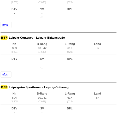
(8.202)
(7.638)
(525)
DTV
SV
BPL
-
-
(-)
Infos...
B 87
Leipzig-Cottaweg - Leipzig-Birkenstraße
Nr.
B-Rang
L-Rang
Land
803
10.042
617
SN
(8.201)
(7.638)
(525)
DTV
SV
BPL
-
-
(-)
Infos...
B 87
Leipzig-Am Sportforum - Leipzig-Cottaweg
Nr.
B-Rang
L-Rang
Land
804
10.042
617
SN
(8.200)
(7.638)
(525)
DTV
SV
BPL
-
-
(-)