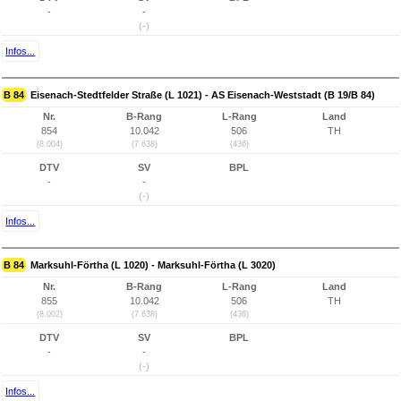
-
-
(-)
Infos...
B 84
Eisenach-Stedtfelder Straße (L 1021) - AS Eisenach-Weststadt (B 19/B 84)
Nr.
B-Rang
L-Rang
Land
854
10.042
506
TH
(8.004)
(7.638)
(436)
DTV
SV
BPL
-
-
(-)
Infos...
B 84
Marksuhl-Förtha (L 1020) - Marksuhl-Förtha (L 3020)
Nr.
B-Rang
L-Rang
Land
855
10.042
506
TH
(8.002)
(7.638)
(436)
DTV
SV
BPL
-
-
(-)
Infos...