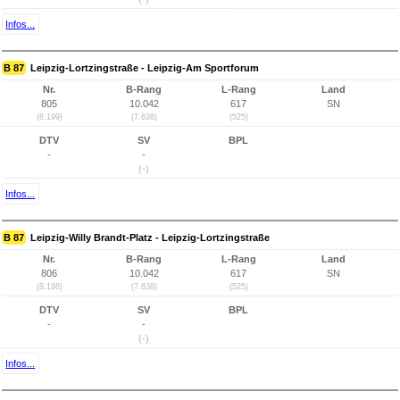
Infos...
B 87
Leipzig-Lortzingstraße - Leipzig-Am Sportforum
Nr.
B-Rang
L-Rang
Land
805
10.042
617
SN
(8.199)
(7.638)
(525)
DTV
SV
BPL
-
-
(-)
Infos...
B 87
Leipzig-Willy Brandt-Platz - Leipzig-Lortzingstraße
Nr.
B-Rang
L-Rang
Land
806
10.042
617
SN
(8.198)
(7.638)
(525)
DTV
SV
BPL
-
-
(-)
Infos...