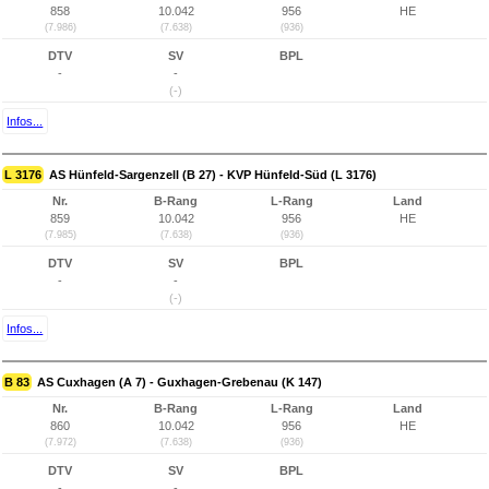
858
10.042
956
HE
(7.986)
(7.638)
(936)
DTV
SV
BPL
-
-
(-)
Infos...
L 3176
AS Hünfeld-Sargenzell (B 27) - KVP Hünfeld-Süd (L 3176)
Nr.
B-Rang
L-Rang
Land
859
10.042
956
HE
(7.985)
(7.638)
(936)
DTV
SV
BPL
-
-
(-)
Infos...
B 83
AS Cuxhagen (A 7) - Guxhagen-Grebenau (K 147)
Nr.
B-Rang
L-Rang
Land
860
10.042
956
HE
(7.972)
(7.638)
(936)
DTV
SV
BPL
-
-