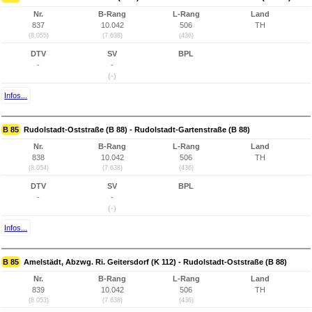
Nr.
B-Rang
L-Rang
Land
837
10.042
506
TH
(8.055)
(7.638)
(436)
DTV
SV
BPL
-
-
(-)
Infos...
B 85
Rudolstadt-Oststraße (B 88) - Rudolstadt-Gartenstraße (B 88)
Nr.
B-Rang
L-Rang
Land
838
10.042
506
TH
(8.054)
(7.638)
(436)
DTV
SV
BPL
-
-
(-)
Infos...
B 85
Amelstädt, Abzwg. Ri. Geitersdorf (K 112) - Rudolstadt-Oststraße (B 88)
Nr.
B-Rang
L-Rang
Land
839
10.042
506
TH
(8.053)
(7.638)
(436)