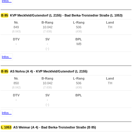
Infos...
B 85
KVP Meckfeld/Gutendorf (L 2155) - Bad Berka-Troistedter Straße (L 1053)
Nr.
B-Rang
L-Rang
Land
849
10.042
506
TH
(8.043)
(7.638)
(436)
DTV
SV
BPL
-
-
WB
(-)
Infos...
B 85
AS Nohra (A 4) - KVP Meckfeld/Gutendorf (L 2155)
Nr.
B-Rang
L-Rang
Land
850
10.042
506
TH
(8.042)
(7.638)
(436)
DTV
SV
BPL
-
-
(-)
Infos...
L 1053
AS Weimar (A 4) - Bad Berka-Troistedter Straße (B 85)