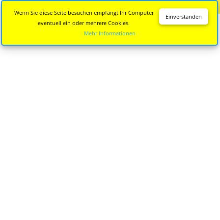
Diese Seite wird nicht mehr aktualisiert.
Zur neuen Seite
Wenn Sie diese Seite besuchen empfängt Ihr Computer
Einverstanden
eventuell ein oder mehrere Cookies.
Mehr Informationen