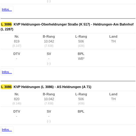
(-)
Infos...
L 3086
KVP Heldrungen-Oberheldrunger Straße (K 517) - Heldrungen-Am Bahnhof
(L 2287)
Nr.
B-Rang
L-Rang
Land
819
10.042
506
TH
(8.147)
(7.638)
(436)
DTV
SV
BPL
-
-
WB*
(-)
Infos...
L 3086
KVP Heldrungen (L 3086) - AS Heldrungen (A 71)
Nr.
B-Rang
L-Rang
Land
820
10.042
506
TH
(8.146)
(7.638)
(436)
DTV
SV
BPL
-
-
(-)
Infos...