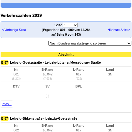
Verkehrszahlen 2019
Seite
< Vorherige Seite
(Ergebnisse
801
-
900
von
14.284
Nächste Seite >
auf
Seite 9 von 143
)
Abschnitt
B 87
Leipzig-Goetzstraße - Leipzig-Lützner/Merseburger Straße
Nr.
B-Rang
L-Rang
Land
801
10.042
617
SN
(8.203)
(7.638)
(525)
DTV
SV
BPL
-
-
(-)
Infos...
B 87
Leipzig-Birkenstraße - Leipzig-Goetzstraße
Nr.
B-Rang
L-Rang
Land
802
10.042
617
SN