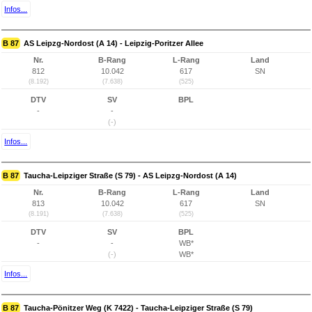
Infos...
B 87
AS Leipzg-Nordost (A 14) - Leipzig-Poritzer Allee
Nr.
B-Rang
L-Rang
Land
812
10.042
617
SN
(8.192)
(7.638)
(525)
DTV
SV
BPL
-
-
(-)
Infos...
B 87
Taucha-Leipziger Straße (S 79) - AS Leipzg-Nordost (A 14)
Nr.
B-Rang
L-Rang
Land
813
10.042
617
SN
(8.191)
(7.638)
(525)
DTV
SV
BPL
-
-
WB*
(-)
WB*
Infos...
B 87
Taucha-Pönitzer Weg (K 7422) - Taucha-Leipziger Straße (S 79)