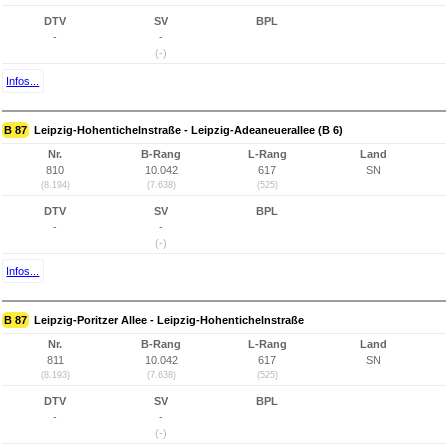
DTV
SV
BPL
-
-
(-)
Infos...
B 87
Leipzig-Hohentichelnstraße - Leipzig-Adeaneuerallee (B 6)
Nr.
B-Rang
L-Rang
Land
810
10.042
617
SN
(8.194)
(7.638)
(525)
DTV
SV
BPL
-
-
(-)
Infos...
B 87
Leipzig-Poritzer Allee - Leipzig-Hohentichelnstraße
Nr.
B-Rang
L-Rang
Land
811
10.042
617
SN
(8.193)
(7.638)
(525)
DTV
SV
BPL
-
-
(-)