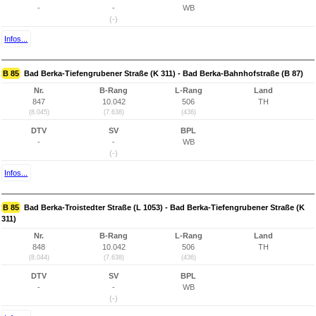
-
-
WB
(-)
Infos...
B 85
Bad Berka-Tiefengrubener Straße (K 311) - Bad Berka-Bahnhofstraße (B 87)
Nr.
B-Rang
L-Rang
Land
847
10.042
506
TH
(8.045)
(7.638)
(436)
DTV
SV
BPL
-
-
WB
(-)
Infos...
B 85
Bad Berka-Troistedter Straße (L 1053) - Bad Berka-Tiefengrubener Straße (K
311)
Nr.
B-Rang
L-Rang
Land
848
10.042
506
TH
(8.044)
(7.638)
(436)
DTV
SV
BPL
-
-
WB
(-)