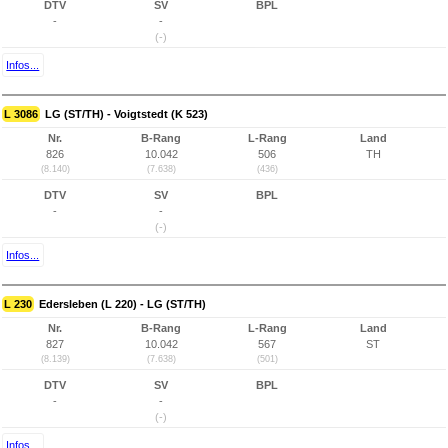
DTV
SV
BPL
-
-
(-)
Infos...
L 3086
LG (ST/TH) - Voigtstedt (K 523)
Nr.
B-Rang
L-Rang
Land
826
10.042
506
TH
(8.140)
(7.638)
(436)
DTV
SV
BPL
-
-
(-)
Infos...
L 230
Edersleben (L 220) - LG (ST/TH)
Nr.
B-Rang
L-Rang
Land
827
10.042
567
ST
(8.139)
(7.638)
(501)
DTV
SV
BPL
-
-
(-)
Infos...