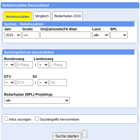
Verkehrszahlen Deutschland
Vergleich
Bedarfsplan 2016
Verkehrszahlen
Suchen - Verkehszahlen
Jahr
Straße
Ort|Zählstelle|TK-Blatt
Land
BPL
Suchergebnisse einschränken
Bundesrang Landesrang
|
DTV SV
|
Bedarfsplan (BPL)-Projekttyp
Infos anzeigen
Suchbegriffe hervorheben