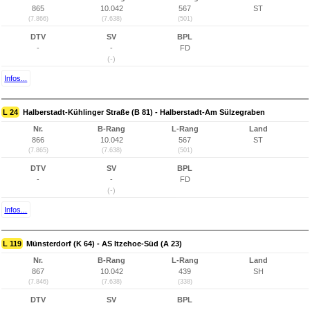
865
10.042
567
ST
(7.866)
(7.638)
(501)
DTV
SV
BPL
-
-
FD
(-)
Infos...
L 24
Halberstadt-Kühlinger Straße (B 81) - Halberstadt-Am Sülzegraben
Nr.
B-Rang
L-Rang
Land
866
10.042
567
ST
(7.865)
(7.638)
(501)
DTV
SV
BPL
-
-
FD
(-)
Infos...
L 119
Münsterdorf (K 64) - AS Itzehoe-Süd (A 23)
Nr.
B-Rang
L-Rang
Land
867
10.042
439
SH
(7.846)
(7.638)
(338)
DTV
SV
BPL