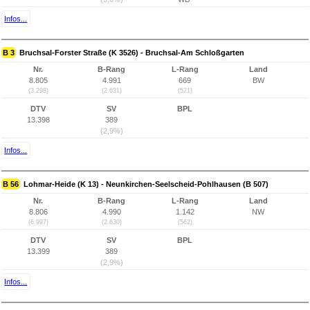
Infos...
B 3
Bruchsal-Forster Straße (K 3526) - Bruchsal-Am Schloßgarten
Nr.
B-Rang
L-Rang
Land
8.805
4.991
669
BW
(3.298)
(2.631)
(521)
DTV
SV
BPL
13.398
389
(2,9%)
Infos...
B 56
Lohmar-Heide (K 13) - Neunkirchen-Seelscheid-Pohlhausen (B 507)
Nr.
B-Rang
L-Rang
Land
8.806
4.990
1.142
NW
(6.997)
(2.630)
(562)
DTV
SV
BPL
13.399
389
(2,9%)
Infos...