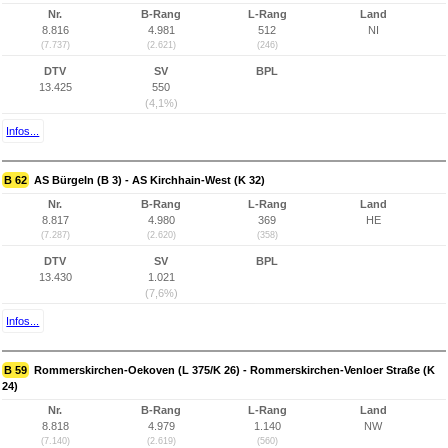
Nr.
B-Rang
L-Rang
Land
8.816
4.981
512
NI
(7.737)
(2.621)
(246)
DTV
SV
BPL
13.425
550
(4,1%)
Infos...
B 62
AS Bürgeln (B 3) - AS Kirchhain-West (K 32)
Nr.
B-Rang
L-Rang
Land
8.817
4.980
369
HE
(7.287)
(2.620)
(358)
DTV
SV
BPL
13.430
1.021
(7,6%)
Infos...
B 59
Rommerskirchen-Oekoven (L 375/K 26) - Rommerskirchen-Venloer Straße (K
24)
Nr.
B-Rang
L-Rang
Land
8.818
4.979
1.140
NW
(7.140)
(2.619)
(560)