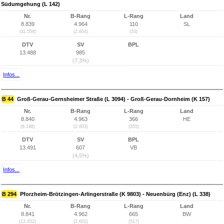
Südumgehung (L 142)
Nr.
B-Rang
L-Rang
Land
8.839
4.964
110
SL
(11.559)
(2.604)
(33)
DTV
SV
BPL
13.488
985
(7,3%)
Infos...
B 44
Groß-Gerau-Gernsheimer Straße (L 3094) - Groß-Gerau-Dornheim (K 157)
Nr.
B-Rang
L-Rang
Land
8.840
4.963
366
HE
(6.198)
(2.603)
(355)
DTV
SV
BPL
13.491
607
VB
(4,5%)
Infos...
B 294
Pforzheim-Brötzingen-Arlingerstraße (K 9803) - Neuenbürg (Enz) (L 338)
Nr.
B-Rang
L-Rang
Land
8.841
4.962
665
BW
(12.052)
(2.602)
(517)