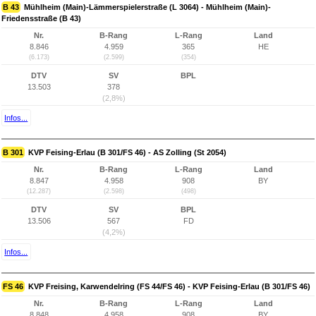
B 43
Mühlheim (Main)-Lämmerspielerstraße (L 3064) - Mühlheim (Main)-
Friedensstraße (B 43)
Nr.
B-Rang
L-Rang
Land
8.846
4.959
365
HE
(6.173)
(2.599)
(354)
DTV
SV
BPL
13.503
378
(2,8%)
Infos...
B 301
KVP Feising-Erlau (B 301/FS 46) - AS Zolling (St 2054)
Nr.
B-Rang
L-Rang
Land
8.847
4.958
908
BY
(12.287)
(2.598)
(498)
DTV
SV
BPL
13.506
567
FD
(4,2%)
Infos...
FS 46
KVP Freising, Karwendelring (FS 44/FS 46) - KVP Feising-Erlau (B 301/FS 46)
Nr.
B-Rang
L-Rang
Land
8.848
4.958
908
BY