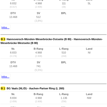
8.832
4.968
111
SL
(6.017)
(2.608)
(34)
DTV
SV
BPL
13.468
512
(3,8%)
Infos...
B 3
Hannoversch-Münden-Weserbrücke-Ostseite (B 80) - Hannoversch-Münden-
Weserbrücke-Westseite (B 80)
Nr.
B-Rang
L-Rang
Land
8.833
4.968
510
NI
(3.174)
(2.608)
(244)
DTV
SV
BPL
13.468
741
(5,5%)
Infos...
B 1
BG Vaals (NL/D) - Aachen-Pariser Ring (L 260)
Nr.
B-Rang
L-Rang
Land
8.834
4.968
1.136
NW
(2.659)
(2.608)
(556)