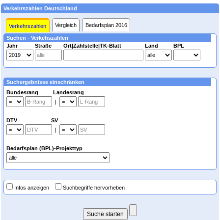
Verkehrszahlen Deutschland
Vergleich
Bedarfsplan 2016
Verkehrszahlen
Suchen - Verkehszahlen
Jahr
Straße
Ort|Zählstelle|TK-Blatt
Land
BPL
Suchergebnisse einschränken
Bundesrang Landesrang
|
DTV SV
|
Bedarfsplan (BPL)-Projekttyp
Infos anzeigen
Suchbegriffe hervorheben