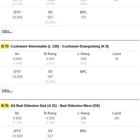
(12.285)
(2.598)
(498)
DTV
SV
BPL
13.506
567
FD
(4,2%)
Infos...
B 73
Cuxhaven-Altenwalde (L 135) - Cuxhaven-Drangstweg (K 8)
Nr.
B-Rang
L-Rang
Land
8.849
4.957
508
NI
(7.698)
(2.597)
(242)
DTV
SV
BPL
13.508
297
(2,2%)
Infos...
B 75
AS Bad Oldesloe-Süd (A 21) - Bad Oldesloe-West (OE)
Nr.
B-Rang
L-Rang
Land
8.850
4.956
196
SH
(7.778)
(2.596)
(95)
DTV
SV
BPL
13.509
527