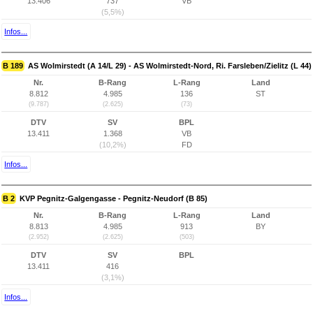
13.406
737
VB
(5,5%)
Infos...
B 189
AS Wolmirstedt (A 14/L 29) - AS Wolmirstedt-Nord, Ri. Farsleben/Zielitz (L 44)
Nr.
B-Rang
L-Rang
Land
8.812
4.985
136
ST
(9.787)
(2.625)
(73)
DTV
SV
BPL
13.411
1.368
VB
(10,2%)
FD
Infos...
B 2
KVP Pegnitz-Galgengasse - Pegnitz-Neudorf (B 85)
Nr.
B-Rang
L-Rang
Land
8.813
4.985
913
BY
(2.952)
(2.625)
(503)
DTV
SV
BPL
13.411
416
(3,1%)
Infos...