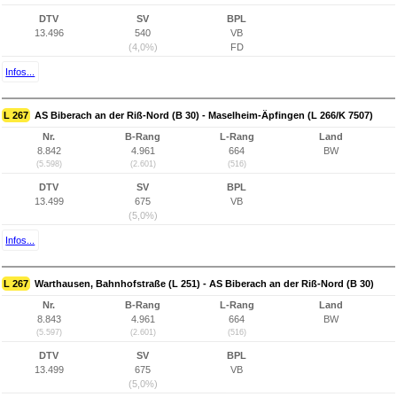
DTV
SV
BPL
13.496
540
VB
(4,0%)
FD
Infos...
L 267
AS Biberach an der Riß-Nord (B 30) - Maselheim-Äpfingen (L 266/K 7507)
Nr.
B-Rang
L-Rang
Land
8.842
4.961
664
BW
(5.598)
(2.601)
(516)
DTV
SV
BPL
13.499
675
VB
(5,0%)
Infos...
L 267
Warthausen, Bahnhofstraße (L 251) - AS Biberach an der Riß-Nord (B 30)
Nr.
B-Rang
L-Rang
Land
8.843
4.961
664
BW
(5.597)
(2.601)
(516)
DTV
SV
BPL
13.499
675
VB
(5,0%)