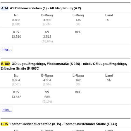
A 14
AS Dahlenwarsleben (1) - AK Magdeburg (A 2)
Nr.
B-Rang
L-Rang
Land
8.853
4.955
135
ST
(1.011)
(2.444)
(79)
DTV
SV
BPL
13.510
2.513
(18,6%)
Infos...
B 180
OD Lugau/Erzgebirge, Flockenstraße (S 246) - nördl. OE Lugau/Erzgebirge,
Erlbacher Straße (K 8870)
Nr.
B-Rang
L-Rang
Land
8.854
4.954
162
SN
(9.501)
(2.594)
(70)
DTV
SV
BPL
13.512
689
(5,1%)
Infos...
B 75
Tostedt-Heidenauer Straße (K 15) - Tostedt-Buxtehuder Straße (L 141)