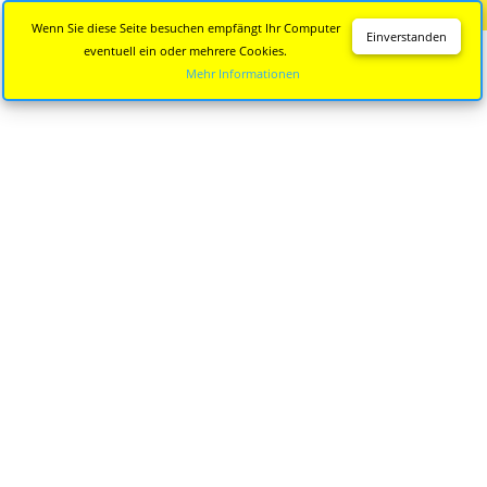
Diese Seite wird nicht mehr aktualisiert.
Zur neuen Seite
Wenn Sie diese Seite besuchen empfängt Ihr Computer
Einverstanden
eventuell ein oder mehrere Cookies.
Mehr Informationen