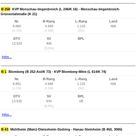
B 258
KVP Monschau-Imgenbroich (L 246/K 16) - Monschau-Imgenbroich-
Grünentalstraße (K 21)
Nr.
B-Rang
L-Rang
Land
8.860
4.949
1.133
NW
(11.353)
(2.589)
(553)
DTV
SV
BPL
13.529
406
(3,0%)
Infos...
B 1
Blomberg (B 252-Ast/K 73) - KVP Blomberg-Mitte (L 614/K 74)
Nr.
B-Rang
L-Rang
Land
8.861
4.948
1.132
NW
(2.724)
(2.588)
(552)
DTV
SV
BPL
13.530
934
VB
(6,9%)
Infos...
B 43
Mühlheim (Main)-Dietesheim-Südring - Hanau-Steinheim (B 45/L 3065)