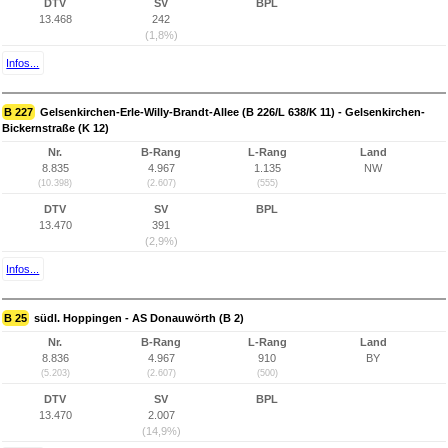
DTV
SV
BPL
13.468
242
(1,8%)
Infos...
B 227
Gelsenkirchen-Erle-Willy-Brandt-Allee (B 226/L 638/K 11) - Gelsenkirchen-
Bickernstraße (K 12)
Nr.
B-Rang
L-Rang
Land
8.835
4.967
1.135
NW
(10.398)
(2.607)
(555)
DTV
SV
BPL
13.470
391
(2,9%)
Infos...
B 25
südl. Hoppingen - AS Donauwörth (B 2)
Nr.
B-Rang
L-Rang
Land
8.836
4.967
910
BY
(5.203)
(2.607)
(500)
DTV
SV
BPL
13.470
2.007
(14,9%)