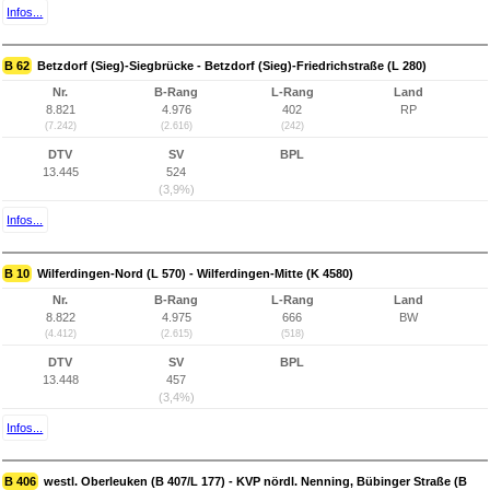
Infos...
B 62
Betzdorf (Sieg)-Siegbrücke - Betzdorf (Sieg)-Friedrichstraße (L 280)
Nr.
B-Rang
L-Rang
Land
8.821
4.976
402
RP
(7.242)
(2.616)
(242)
DTV
SV
BPL
13.445
524
(3,9%)
Infos...
B 10
Wilferdingen-Nord (L 570) - Wilferdingen-Mitte (K 4580)
Nr.
B-Rang
L-Rang
Land
8.822
4.975
666
BW
(4.412)
(2.615)
(518)
DTV
SV
BPL
13.448
457
(3,4%)
Infos...
B 406
westl. Oberleuken (B 407/L 177) - KVP nördl. Nenning, Bübinger Straße (B