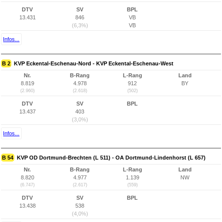
DTV
SV
BPL
13.431
846
VB
(6,3%)
VB
Infos...
B 2
KVP Eckental-Eschenau-Nord - KVP Eckental-Eschenau-West
Nr.
B-Rang
L-Rang
Land
8.819
4.978
912
BY
(2.960)
(2.618)
(502)
DTV
SV
BPL
13.437
403
(3,0%)
Infos...
B 54
KVP OD Dortmund-Brechten (L 511) - OA Dortmund-Lindenhorst (L 657)
Nr.
B-Rang
L-Rang
Land
8.820
4.977
1.139
NW
(6.747)
(2.617)
(559)
DTV
SV
BPL
13.438
538
(4,0%)