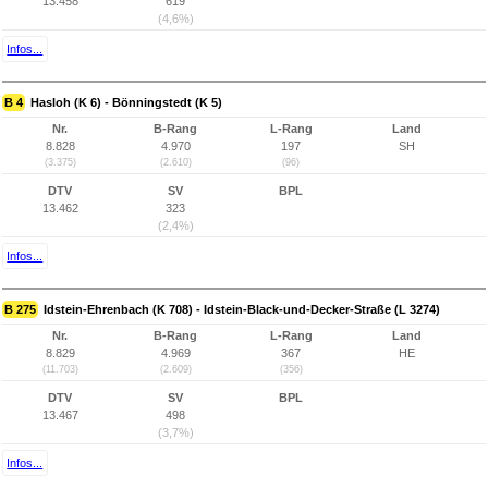
13.458
619
(4,6%)
Infos...
B 4
Hasloh (K 6) - Bönningstedt (K 5)
Nr.
B-Rang
L-Rang
Land
8.828
4.970
197
SH
(3.375)
(2.610)
(96)
DTV
SV
BPL
13.462
323
(2,4%)
Infos...
B 275
Idstein-Ehrenbach (K 708) - Idstein-Black-und-Decker-Straße (L 3274)
Nr.
B-Rang
L-Rang
Land
8.829
4.969
367
HE
(11.703)
(2.609)
(356)
DTV
SV
BPL
13.467
498
(3,7%)
Infos...