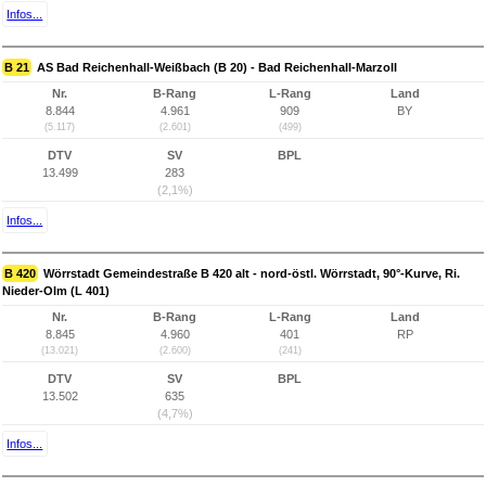
Infos...
B 21
AS Bad Reichenhall-Weißbach (B 20) - Bad Reichenhall-Marzoll
Nr.
B-Rang
L-Rang
Land
8.844
4.961
909
BY
(5.117)
(2.601)
(499)
DTV
SV
BPL
13.499
283
(2,1%)
Infos...
B 420
Wörrstadt Gemeindestraße B 420 alt - nord-östl. Wörrstadt, 90°-Kurve, Ri.
Nieder-Olm (L 401)
Nr.
B-Rang
L-Rang
Land
8.845
4.960
401
RP
(13.021)
(2.600)
(241)
DTV
SV
BPL
13.502
635
(4,7%)
Infos...