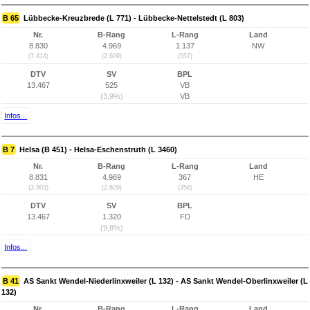
B 65
Lübbecke-Kreuzbrede (L 771) - Lübbecke-Nettelstedt (L 803)
Nr.
B-Rang
L-Rang
Land
8.830
4.969
1.137
NW
(7.414)
(2.609)
(557)
DTV
SV
BPL
13.467
525
VB
(3,9%)
VB
Infos...
B 7
Helsa (B 451) - Helsa-Eschenstruth (L 3460)
Nr.
B-Rang
L-Rang
Land
8.831
4.969
367
HE
(3.903)
(2.609)
(356)
DTV
SV
BPL
13.467
1.320
FD
(9,8%)
Infos...
B 41
AS Sankt Wendel-Niederlinxweiler (L 132) - AS Sankt Wendel-Oberlinxweiler (L
132)
Nr.
B-Rang
L-Rang
Land