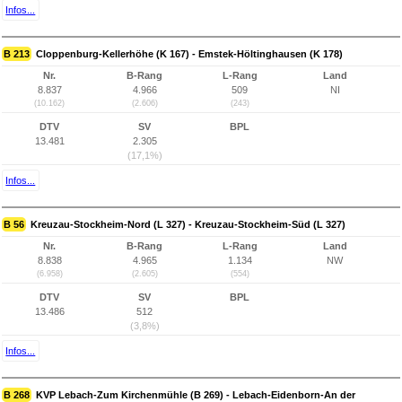
Infos...
B 213
Cloppenburg-Kellerhöhe (K 167) - Emstek-Höltinghausen (K 178)
Nr.
B-Rang
L-Rang
Land
8.837
4.966
509
NI
(10.162)
(2.606)
(243)
DTV
SV
BPL
13.481
2.305
(17,1%)
Infos...
B 56
Kreuzau-Stockheim-Nord (L 327) - Kreuzau-Stockheim-Süd (L 327)
Nr.
B-Rang
L-Rang
Land
8.838
4.965
1.134
NW
(6.958)
(2.605)
(554)
DTV
SV
BPL
13.486
512
(3,8%)
Infos...
B 268
KVP Lebach-Zum Kirchenmühle (B 269) - Lebach-Eidenborn-An der