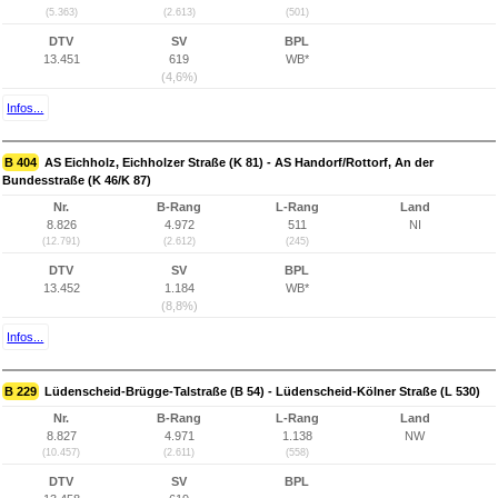
(5.363)
(2.613)
(501)
DTV
SV
BPL
13.451
619
WB*
(4,6%)
Infos...
B 404
AS Eichholz, Eichholzer Straße (K 81) - AS Handorf/Rottorf, An der
Bundesstraße (K 46/K 87)
Nr.
B-Rang
L-Rang
Land
8.826
4.972
511
NI
(12.791)
(2.612)
(245)
DTV
SV
BPL
13.452
1.184
WB*
(8,8%)
Infos...
B 229
Lüdenscheid-Brügge-Talstraße (B 54) - Lüdenscheid-Kölner Straße (L 530)
Nr.
B-Rang
L-Rang
Land
8.827
4.971
1.138
NW
(10.457)
(2.611)
(558)
DTV
SV
BPL