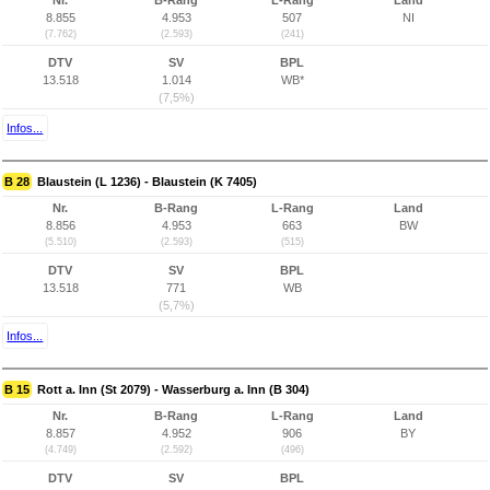
Nr.
B-Rang
L-Rang
Land
8.855
4.953
507
NI
(7.762)
(2.593)
(241)
DTV
SV
BPL
13.518
1.014
WB*
(7,5%)
Infos...
B 28
Blaustein (L 1236) - Blaustein (K 7405)
Nr.
B-Rang
L-Rang
Land
8.856
4.953
663
BW
(5.510)
(2.593)
(515)
DTV
SV
BPL
13.518
771
WB
(5,7%)
Infos...
B 15
Rott a. Inn (St 2079) - Wasserburg a. Inn (B 304)
Nr.
B-Rang
L-Rang
Land
8.857
4.952
906
BY
(4.749)
(2.592)
(496)
DTV
SV
BPL