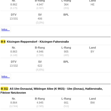
Nr.
B-Rang
L-Rang
Land
8.862
4.947
364
HE
(6.175)
(2.587)
(353)
DTV
SV
BPL
13.531
406
(3,0%)
Infos...
B 8
Kitzingen-Repperndorf - Kitzingen-Falterstraße
Nr.
B-Rang
L-Rang
Land
8.863
4.946
905
BY
(4.149)
(2.586)
(495)
DTV
SV
BPL
13.532
622
(4,6%)
Infos...
B 311
AS Ulm-Donautal, Wiblinger Allee (K 9915) - Ulm (Donau), Haßlerstraße,
Fiktiver Netzknoten
Nr.
B-Rang
L-Rang
Land
8.864
4.945
661
BW
(12.504)
(2.585)
(513)