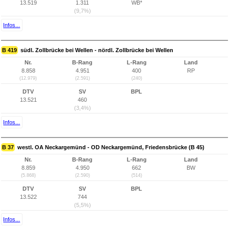
13.519
1.311
WB*
(9,7%)
Infos...
B 419
südl. Zollbrücke bei Wellen - nördl. Zollbrücke bei Wellen
Nr.
B-Rang
L-Rang
Land
8.858
4.951
400
RP
(12.979)
(2.591)
(240)
DTV
SV
BPL
13.521
460
(3,4%)
Infos...
B 37
westl. OA Neckargemünd - OD Neckargemünd, Friedensbrücke (B 45)
Nr.
B-Rang
L-Rang
Land
8.859
4.950
662
BW
(5.868)
(2.590)
(514)
DTV
SV
BPL
13.522
744
(5,5%)
Infos...