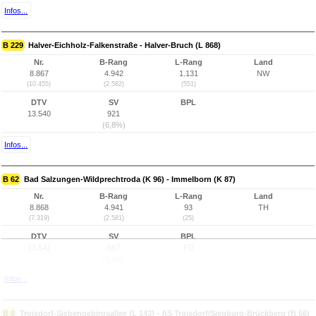
Infos...
B 229
Halver-Eichholz-Falkenstraße - Halver-Bruch (L 868)
Nr.
B-Rang
L-Rang
Land
8.867
4.942
1.131
NW
(10.455)
(2.582)
(551)
DTV
SV
BPL
13.540
921
(6,8%)
Infos...
B 62
Bad Salzungen-Wildprechtroda (K 96) - Immelborn (K 87)
Nr.
B-Rang
L-Rang
Land
8.868
4.941
93
TH
(7.319)
(2.581)
(25)
DTV
SV
BPL
13.541
867
FD
(6,4%)
Infos...
B 8
Troisdorf-Siebengebirgsallee (L 143) - AS Troisdorf/Siegburg-Brückberg (B 56)