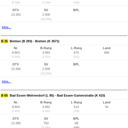
(6.506)
(2.634)
(243)
DTV
SV
BPL
13.393
1.406
(10,5%)
Infos...
B 35
Bretten (B 293) - Bretten (K 3571)
Nr.
B-Rang
L-Rang
Land
8.803
4.993
670
BW
(5.805)
(2.633)
(522)
DTV
SV
BPL
13.394
2.009
(15,0%)
Infos...
B 65
Bad Essen-Wehrendorf (L 85) - Bad Essen-Gartenstraße (K 410)
Nr.
B-Rang
L-Rang
Land
8.804
4.992
514
NI
(7.404)
(2.632)
(248)
DTV
SV
BPL
13.395
750
VB
(5,6%)
WB*