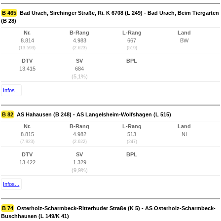
B 465
Bad Urach, Sirchinger Straße, Ri. K 6708 (L 249) - Bad Urach, Beim Tiergarten
(B 28)
Nr.
B-Rang
L-Rang
Land
8.814
4.983
667
BW
(13.593)
(2.623)
(519)
DTV
SV
BPL
13.415
684
(5,1%)
Infos...
B 82
AS Hahausen (B 248) - AS Langelsheim-Wolfshagen (L 515)
Nr.
B-Rang
L-Rang
Land
8.815
4.982
513
NI
(7.923)
(2.622)
(247)
DTV
SV
BPL
13.422
1.329
(9,9%)
Infos...
B 74
Osterholz-Scharmbeck-Ritterhuder Straße (K 5) - AS Osterholz-Scharmbeck-
Buschhausen (L 149/K 41)