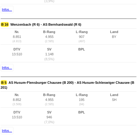
(3,9%)
Infos...
B 16
Wenzenbach (R 6) - AS Bernhardswald (R 6)
Nr.
B-Rang
L-Rang
Land
8.851
4.955
907
BY
(4.913)
(2.595)
(497)
DTV
SV
BPL
13.510
1.148
(8,5%)
Infos...
B 5
AS Husum-Flensburger Chausee (B 200) - AS Husum-Schleswiger Chausee (B
201)
Nr.
B-Rang
L-Rang
Land
8.852
4.955
195
SH
(3.506)
(2.595)
(94)
DTV
SV
BPL
13.510
946
(7,0%)
Infos...