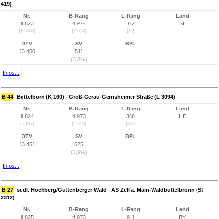
419)
Nr.
B-Rang
L-Rang
Land
8.823
4.974
112
SL
(12.808)
(2.614)
(35)
DTV
SV
BPL
13.450
511
(3,8%)
Infos...
B 44
Büttelborn (K 160) - Groß-Gerau-Gernsheimer Straße (L 3094)
Nr.
B-Rang
L-Rang
Land
8.824
4.973
368
HE
(6.197)
(2.613)
(357)
DTV
SV
BPL
13.451
525
(3,9%)
Infos...
B 27
südl. Höchberg/Guttenberger Wald - AS Zell a. Main-Waldbüttelbronn (St
2312)
Nr.
B-Rang
L-Rang
Land
8.825
4.973
911
BY