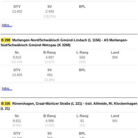
DTV
SV
BPL
13.402
2.439
(18,2%)
Infos...
B 298
Mutlangen-Nord/Schwäbisch Gmünd-Lindach (L 1156) - AS Mutlangen-
Süd/Schwäbisch Gmünd-Wetzgau (K 3268)
Nr.
B-Rang
L-Rang
Land
8.810
4.987
668
BW
(12.144)
(2.627)
(520)
DTV
SV
BPL
13.404
456
(3,4%)
Infos...
B 105
Rövershagen, Graal-Müritzer Straße (L 221) - östl. Altheide, Ri. Klockenhagen
(L 21)
Nr.
B-Rang
L-Rang
Land
8.811
4.986
81
MV
(8.861)
(2.626)
(23)
DTV
SV
BPL