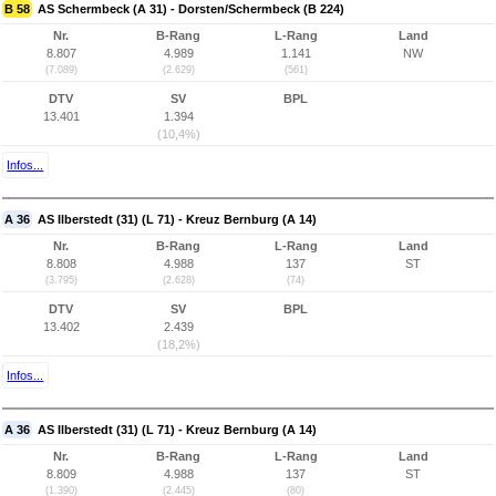
B 58
AS Schermbeck (A 31) - Dorsten/Schermbeck (B 224)
Nr.
B-Rang
L-Rang
Land
8.807
4.989
1.141
NW
(7.089)
(2.629)
(561)
DTV
SV
BPL
13.401
1.394
(10,4%)
Infos...
A 36
AS Ilberstedt (31) (L 71) - Kreuz Bernburg (A 14)
Nr.
B-Rang
L-Rang
Land
8.808
4.988
137
ST
(3.795)
(2.628)
(74)
DTV
SV
BPL
13.402
2.439
(18,2%)
Infos...
A 36
AS Ilberstedt (31) (L 71) - Kreuz Bernburg (A 14)
Nr.
B-Rang
L-Rang
Land
8.809
4.988
137
ST
(1.390)
(2.445)
(80)