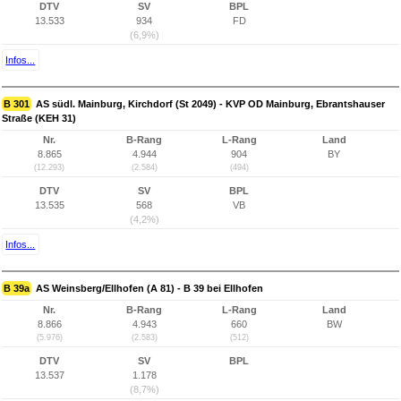
DTV
SV
BPL
13.533
934
FD
(6,9%)
Infos...
B 301
AS südl. Mainburg, Kirchdorf (St 2049) - KVP OD Mainburg, Ebrantshauser
Straße (KEH 31)
Nr.
B-Rang
L-Rang
Land
8.865
4.944
904
BY
(12.293)
(2.584)
(494)
DTV
SV
BPL
13.535
568
VB
(4,2%)
Infos...
B 39a
AS Weinsberg/Ellhofen (A 81) - B 39 bei Ellhofen
Nr.
B-Rang
L-Rang
Land
8.866
4.943
660
BW
(5.976)
(2.583)
(512)
DTV
SV
BPL
13.537
1.178
(8,7%)