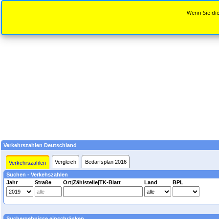
Wenn Sie die
Verkehrszahlen Deutschland
Vergleich
Bedarfsplan 2016
Verkehrszahlen
Suchen - Verkehszahlen
Jahr
Straße
Ort|Zählstelle|TK-Blatt
Land
BPL
Suchergebnisse einschränken