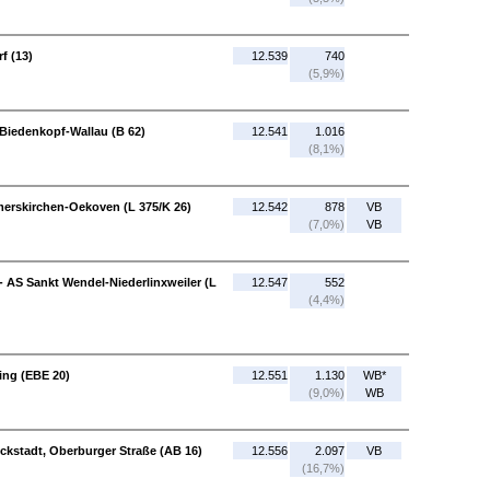
f (13)
12.539
740
(5,9%)
Biedenkopf-Wallau (B 62)
12.541
1.016
(8,1%)
merskirchen-Oekoven (L 375/K 26)
12.542
878
VB
(7,0%)
VB
 - AS Sankt Wendel-Niederlinxweiler (L
12.547
552
(4,4%)
ling (EBE 20)
12.551
1.130
WB*
(9,0%)
WB
ckstadt, Oberburger Straße (AB 16)
12.556
2.097
VB
(16,7%)