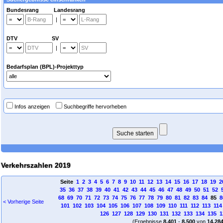
Bundesrang Landesrang
|
DTV SV
|
Bedarfsplan (BPL)-Projekttyp
Infos anzeigen
Suchbegriffe hervorheben
Verkehrszahlen 2019
Seite
1
2
3
4
5
6
7
8
9
10
11
12
13
14
15
16
17
18
19
2
35
36
37
38
39
40
41
42
43
44
45
46
47
48
49
50
51
52
68
69
70
71
72
73
74
75
76
77
78
79
80
81
82
83
84
85
8
< Vorherige Seite
101
102
103
104
105
106
107
108
109
110
111
112
113
114
126
127
128
129
130
131
132
133
134
135
1
(Ergebnisse
8.401
-
8.500
von
14.28