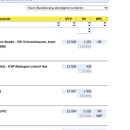
schnitt
DTV
SV
BPL
rr-Straße - OD Ochsenhausen, beim
12.506
1.251
VB
265)
(10,0%)
441) - KVP Ratingen-Lintorf-Am
12.506
438
(3,5%)
)
12.507
1.926
(15,4%)
2147)
12.509
2.152
VB
(17,2%)
WB*