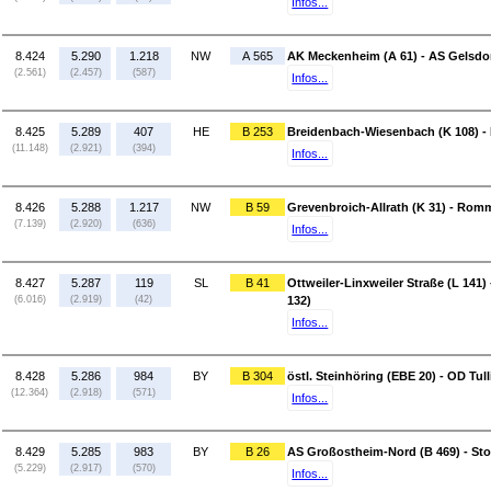
Infos...
8.424
5.290
1.218
NW
A 565
AK Meckenheim (A 61) - AS Gelsdor
(2.561)
(2.457)
(587)
Infos...
8.425
5.289
407
HE
B 253
Breidenbach-Wiesenbach (K 108) - 
(11.148)
(2.921)
(394)
Infos...
8.426
5.288
1.217
NW
B 59
Grevenbroich-Allrath (K 31) - Rom
(7.139)
(2.920)
(636)
Infos...
8.427
5.287
119
SL
B 41
Ottweiler-Linxweiler Straße (L 141)
(6.016)
(2.919)
(42)
132)
Infos...
8.428
5.286
984
BY
B 304
östl. Steinhöring (EBE 20) - OD Tul
(12.364)
(2.918)
(571)
Infos...
8.429
5.285
983
BY
B 26
AS Großostheim-Nord (B 469) - Sto
(5.229)
(2.917)
(570)
Infos...