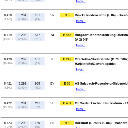
Infos...
8.418
5.294
181
SN
B 6
Brücke Niederwartha (L 84) - Dres
(3.743)
(2.926)
(89)
Infos...
8.419
5.293
547
NI
B 443
Burgdorf, Knotenkreuzung Dorfstraß
(13.321)
(2.925)
(281)
(A 2) (49)
Infos...
8.420
5.292
101
TH
B 247
OD Gotha-Stielerstraße (B 7/L 3007
(10.996)
(2.924)
(33)
Harjestraße/Gewerbegebiet
Infos...
8.421
5.292
985
BY
B 85
AS Sulzbach-Rosenberg-Siebeneich
(8.100)
(2.924)
(572)
Infos...
8.422
5.291
211
SH
B 431
OE Wedel, Lüchau Bauzentrum - L
(13.225)
(2.923)
(110)
Infos...
8.423
5.290
180
SN
B 6
Borsdorf (L 78/Ex-B 186) - Machern
(3.724)
(2.922)
(88)