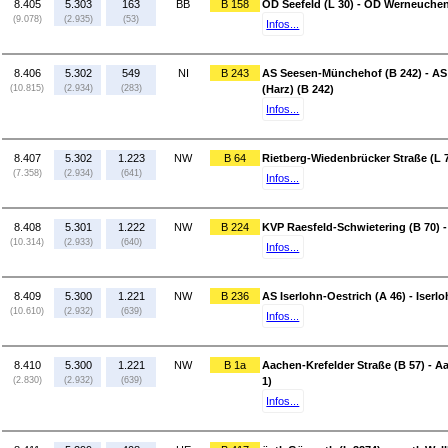
8.405
5.303
163
BB
B 158
OD Seefeld (L 30) - OD Werneuchen
(9.078)
(2.935)
(53)
Infos...
8.406
5.302
549
NI
B 243
AS Seesen-Münchehof (B 242) - AS
(10.815)
(2.934)
(283)
(Harz) (B 242)
Infos...
8.407
5.302
1.223
NW
B 64
Rietberg-Wiedenbrücker Straße (L 7
(7.358)
(2.934)
(641)
Infos...
8.408
5.301
1.222
NW
B 224
KVP Raesfeld-Schwietering (B 70) - 
(10.314)
(2.933)
(640)
Infos...
8.409
5.300
1.221
NW
B 236
AS Iserlohn-Oestrich (A 46) - Iser
(10.610)
(2.932)
(639)
Infos...
8.410
5.300
1.221
NW
B 1a
Aachen-Krefelder Straße (B 57) - A
(2.830)
(2.932)
(639)
1)
Infos...