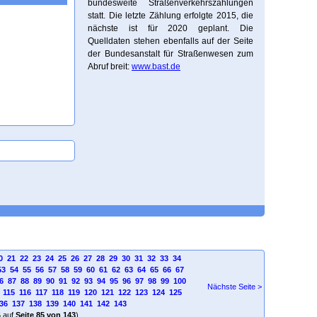
bundesweite Straßenverkehrszählungen
statt. Die letzte Zählung erfolgte 2015, die
nächste ist für 2020 geplant. Die
Quelldaten stehen ebenfalls auf der Seite
der Bundesanstalt für Straßenwesen zum
Abruf breit:
www.bast.de
0
21
22
23
24
25
26
27
28
29
30
31
32
33
34
53
54
55
56
57
58
59
60
61
62
63
64
65
66
67
6
87
88
89
90
91
92
93
94
95
96
97
98
99
100
Nächste Seite >
115
116
117
118
119
120
121
122
123
124
125
36
137
138
139
140
141
142
143
4
auf
Seite 85 von 143
)