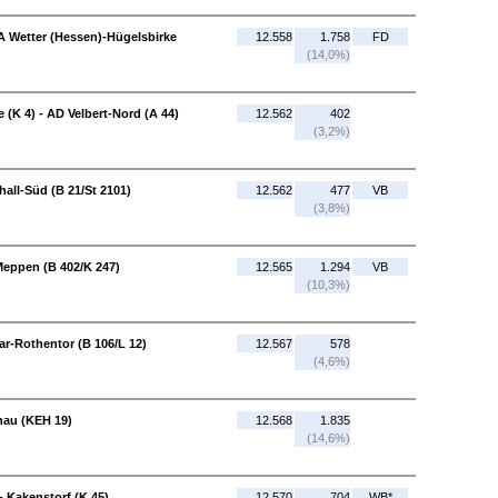
OA Wetter (Hessen)-Hügelsbirke
12.558
1.758
FD
(14,0%)
 (K 4) - AD Velbert-Nord (A 44)
12.562
402
(3,2%)
all-Süd (B 21/St 2101)
12.562
477
VB
(3,8%)
Meppen (B 402/K 247)
12.565
1.294
VB
(10,3%)
ar-Rothentor (B 106/L 12)
12.567
578
(4,6%)
onau (KEH 19)
12.568
1.835
(14,6%)
- Kakenstorf (K 45)
12.570
704
WB*