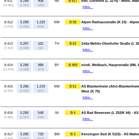
8.411
5.299
408
HE
B 417
östl. Görsroth (L 3274) - westl. Wal
(12.943)
(2.931)
(395)
Infos...
8.412
5.298
1.220
NW
B 58
Alpen-Rathausstraße (K 23) - Alpen
(7.078)
(2.930)
(638)
Infos...
8.413
5.297
102
TH
B 62
Zella-Mehlis-Oberhofer Straße (L 32
(7.322)
(2.929)
(34)
Infos...
8.414
5.296
986
BY
B 469
nördl. Weilbach, Hauptstraße (MIL 6
(13.670)
(2.928)
(573)
Infos...
8.415
5.296
1.219
NW
B 51
AS Blankenheim (Ahr)-Blankenheime
(6.595)
(2.928)
(637)
West (K 70)
Infos...
8.416
5.295
548
NI
B 4
AS Bad Bevensen (L 252/K 44) - AS 
(3.390)
(2.927)
(282)
Infos...
8.417
5.295
720
BW
B 3
Kenzingen-Süd (K 5115) - AS Malter
(3.344)
(2.927)
(572)