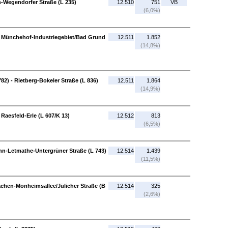
-Wegendorfer Straße (L 235)
12.510
751
VB
(6,0%)
 Münchehof-Industriegebiet/Bad Grund
12.511
1.852
(14,8%)
82) - Rietberg-Bokeler Straße (L 836)
12.511
1.864
(14,9%)
Raesfeld-Erle (L 607/K 13)
12.512
813
(6,5%)
lohn-Letmathe-Untergrüner Straße (L 743)
12.514
1.439
(11,5%)
achen-Monheimsallee/Jülicher Straße (B
12.514
325
(2,6%)