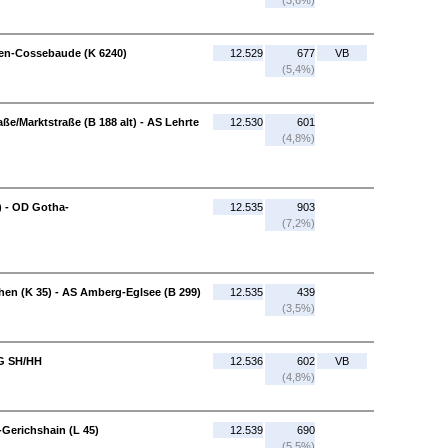
(3,6%)
den-Cossebaude (K 6240)
12.529
677
VB
(5,4%)
e/Marktstraße (B 188 alt) - AS Lehrte
12.530
601
(4,8%)
) - OD Gotha-
12.535
903
(7,2%)
en (K 35) - AS Amberg-Eglsee (B 299)
12.535
439
(3,5%)
G SH/HH
12.536
602
VB
(4,8%)
-Gerichshain (L 45)
12.539
690
(5,5%)