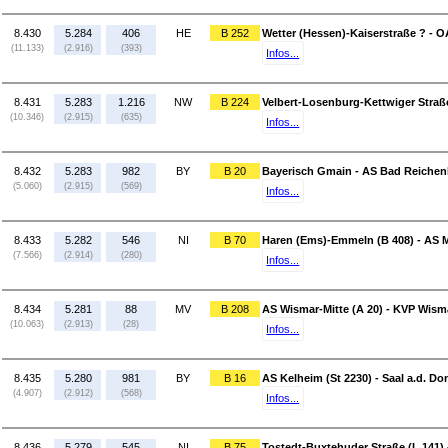
8.430
5.284
406
HE
B 252
Wetter (Hessen)-Kaiserstraße ? - 
(11.133)
(2.916)
(393)
Infos...
8.431
5.283
1.216
NW
B 224
Velbert-Losenburg-Kettwiger Straße
(10.346)
(2.915)
(635)
Infos...
8.432
5.283
982
BY
B 20
Bayerisch Gmain - AS Bad Reichenh
(5.060)
(2.915)
(569)
Infos...
8.433
5.282
546
NI
B 70
Haren (Ems)-Emmeln (B 408) - AS 
(7.566)
(2.914)
(280)
Infos...
8.434
5.281
88
MV
B 208
AS Wismar-Mitte (A 20) - KVP Wism
(10.063)
(2.913)
(28)
Infos...
8.435
5.280
981
BY
B 16
AS Kelheim (St 2230) - Saal a.d. D
(4.907)
(2.912)
(568)
Infos...
8.436
5.279
545
NI
B 75
Tostedt-Buxtehuder Straße (L 141) 