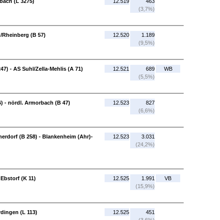
lbach (L 3275)
12.519
463
(3,7%)
/Rheinberg (B 57)
12.520
1.189
(9,5%)
47) - AS Suhl/Zella-Mehlis (A 71)
12.521
689
WB
(5,5%)
) - nördl. Armorbach (B 47)
12.523
827
(6,6%)
rdorf (B 258) - Blankenheim (Ahr)-
12.523
3.031
(24,2%)
Ebstorf (K 11)
12.525
1.991
VB
(15,9%)
dingen (L 113)
12.525
451