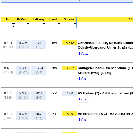
Nr.
B-Rang
L-Rang
Land
Straße
Ab
8.401
5.306
721
BW
B 312
OE Ochsenhausen, Dr. Hans-Liebhe
(12.538)
(2.937)
(573)
Öchsle-Übergang, Ulmer Straße (L 
Infos...
8.402
5.306
1.224
NW
B 227
Ratingen-Hösel-Essener Straße (L 
(10.411)
(2.937)
(642)
Krummenweg (L 139)
Infos...
8.403
5.305
428
RP
A 60
AS Badem (7) - AS Spangdahlem (8
(1.829)
(2.458)
(162)
Infos...
8.404
5.304
987
BY
B 20
AS Straubing (A 3) - AS Ascha (St 
(5.097)
(2.936)
(574)
Infos...