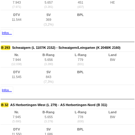
7.943
5.657
451
HE
(7.971)
(3.281)
(437)
DTV
SV
BPL
11.544
369
(3,2%)
Infos...
B 293
Schwaigern (L 1107/K 2152) - Schwaigern/Leingarten (K 2048/K 2160)
Nr.
B-Rang
L-Rang
Land
7.944
5.656
779
BW
(12.038)
(3.280)
(631)
DTV
SV
BPL
11.545
843
(7,3%)
Infos...
B 32
AS Herbertingen-West (L 279) - AS Herbertingen-Nord (B 311)
Nr.
B-Rang
L-Rang
Land
7.945
5.655
778
BW
(5.690)
(3.279)
(630)
DTV
SV
BPL
11.550
1.686