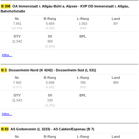
B 308
OA Immenstadt i. Allgäu-Bühl a. Alpsee - KVP OD Immenstadt i. Allgäu,
Bahnhofstraße
Nr.
B-Rang
L-Rang
Land
7.941
5.659
1.053
BY
(12.439)
(3.283)
(640)
DTV
SV
BPL
11.542
300
(2,6%)
Infos...
B 3
Dossenheim-Nord (K 4242) - Dossenheim-Süd (L 531)
Nr.
B-Rang
L-Rang
Land
7.942
5.658
780
BW
(3.277)
(3.282)
(632)
DTV
SV
BPL
11.543
150
(1,3%)
Infos...
B 83
AS Grebenstein (L 3233) - AS Calden/Espenau (B 7)
Nr.
B-Rang
L-Rang
Land