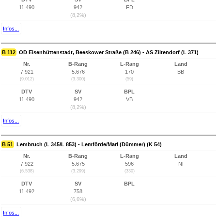
11.490
942
FD
(8,2%)
Infos...
B 112
OD Eisenhüttenstadt, Beeskower Straße (B 246) - AS Ziltendorf (L 371)
Nr.
B-Rang
L-Rang
Land
7.921
5.676
170
BB
(9.012)
(3.300)
(59)
DTV
SV
BPL
11.490
942
VB
(8,2%)
Infos...
B 51
Lembruch (L 345/L 853) - Lemförde/Marl (Dümmer) (K 54)
Nr.
B-Rang
L-Rang
Land
7.922
5.675
596
NI
(6.538)
(3.299)
(330)
DTV
SV
BPL
11.492
758
(6,6%)
Infos...