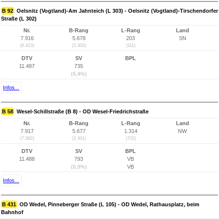
B 92
Oelsnitz (Vogtland)-Am Jahnteich (L 303) - Oelsnitz (Vogtland)-Tirschendorfer
Straße (L 302)
Nr.
B-Rang
L-Rang
Land
7.916
5.678
203
SN
(8.413)
(3.302)
(111)
DTV
SV
BPL
11.487
735
(6,4%)
Infos...
B 58
Wesel-Schillstraße (B 8) - OD Wesel-Friedrichstraße
Nr.
B-Rang
L-Rang
Land
7.917
5.677
1.314
NW
(7.082)
(3.301)
(732)
DTV
SV
BPL
11.488
793
VB
(6,9%)
VB
Infos...
B 431
OD Wedel, Pinneberger Straße (L 105) - OD Wedel, Rathausplatz, beim
Bahnhof