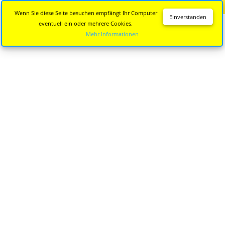
Diese Seite wird nicht mehr aktualisiert.
Zur neuen Seite
Wenn Sie diese Seite besuchen empfängt Ihr Computer
Einverstanden
eventuell ein oder mehrere Cookies.
Mehr Informationen