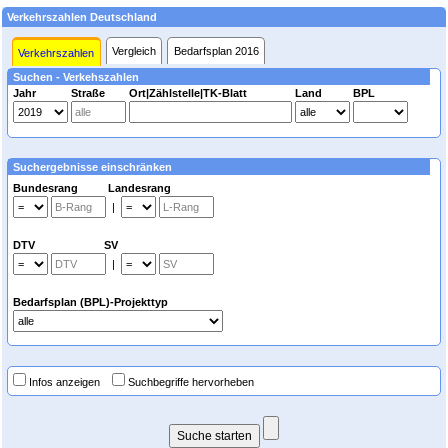
Verkehrszahlen Deutschland
Vergleich
Bedarfsplan 2016
Verkehrszahlen
Suchen - Verkehszahlen
Jahr
Straße
Ort|Zählstelle|TK-Blatt
Land
BPL
Suchergebnisse einschränken
Bundesrang Landesrang
|
DTV SV
|
Bedarfsplan (BPL)-Projekttyp
Infos anzeigen
Suchbegriffe hervorheben