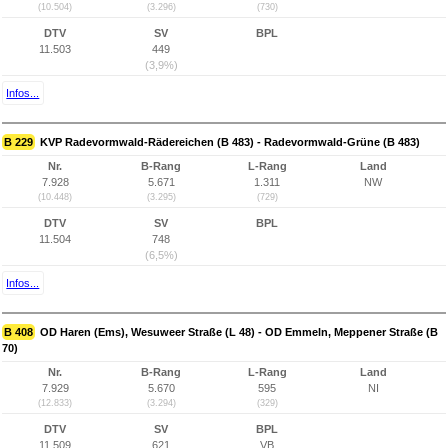
(10.504)
(3.296)
(730)
DTV
SV
BPL
11.503
449
(3,9%)
Infos...
B 229
KVP Radevormwald-Rädereichen (B 483) - Radevormwald-Grüne (B 483)
Nr.
B-Rang
L-Rang
Land
7.928
5.671
1.311
NW
(10.448)
(3.295)
(729)
DTV
SV
BPL
11.504
748
(6,5%)
Infos...
B 408
OD Haren (Ems), Wesuweer Straße (L 48) - OD Emmeln, Meppener Straße (B
70)
Nr.
B-Rang
L-Rang
Land
7.929
5.670
595
NI
(12.833)
(3.294)
(329)
DTV
SV
BPL
11.509
621
VB