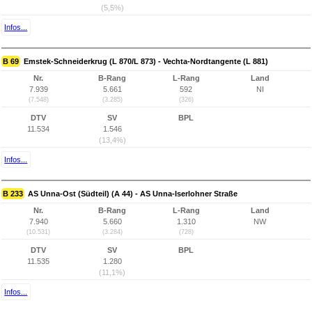
(5,5%)
Infos...
B 69
Emstek-Schneiderkrug (L 870/L 873) - Vechta-Nordtangente (L 881)
Nr.
B-Rang
L-Rang
Land
7.939
5.661
592
NI
(7.548)
(3.285)
(326)
DTV
SV
BPL
11.534
1.546
(13,4%)
Infos...
B 233
AS Unna-Ost (Südteil) (A 44) - AS Unna-Iserlohner Straße
Nr.
B-Rang
L-Rang
Land
7.940
5.660
1.310
NW
(10.531)
(3.284)
(728)
DTV
SV
BPL
11.535
1.280
(11,1%)
Infos...