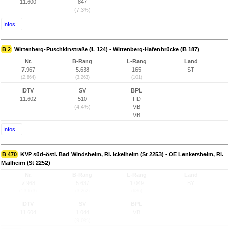
11.600
847
(7,3%)
Infos...
B 2
Wittenberg-Puschkinstraße (L 124) - Wittenberg-Hafenbrücke (B 187)
Nr.
B-Rang
L-Rang
Land
7.967
5.638
165
ST
(2.864)
(3.263)
(101)
DTV
SV
BPL
11.602
510
FD
(4,4%)
VB
VB
Infos...
B 470
KVP süd-östl. Bad Windsheim, Ri. Ickelheim (St 2253) - OE Lenkersheim, Ri.
Mailheim (St 2252)
Nr.
B-Rang
L-Rang
Land
7.968
5.637
1.049
BY
(13.673)
(3.262)
(636)
DTV
SV
BPL
11.604
1.044
VB
(9,0%)