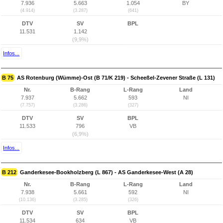
7.936
5.663
1.054
BY
(4.914)
(3.287)
(641)
DTV
SV
BPL
11.531
1.142
(9,9%)
Infos...
B 75
AS Rotenburg (Wümme)-Ost (B 71/K 219) - Scheeßel-Zevener Straße (L 131)
Nr.
B-Rang
L-Rang
Land
7.937
5.662
593
NI
(7.757)
(3.286)
(327)
DTV
SV
BPL
11.533
796
VB
(6,9%)
Infos...
B 212
Ganderkesee-Bookholzberg (L 867) - AS Ganderkesee-West (A 28)
Nr.
B-Rang
L-Rang
Land
7.938
5.661
592
NI
(10.136)
(3.285)
(326)
DTV
SV
BPL
11.534
634
VB