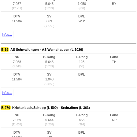
7.957
5.645
1.050
BY
(12.711)
(3.269)
(637)
DTV
SV
BPL
11.584
869
WB*
(7,5%)
Infos...
B 19
AS Schwallungen - AS Wernshausen (L 1026)
Nr.
B-Rang
L-Rang
Land
7.958
5.645
123
TH
(5.040)
(3.269)
(53)
DTV
SV
BPL
11.584
1.043
(9,0%)
Infos...
B 270
Krickenbach/Schopp (L 500) - Steinalben (L 363)
Nr.
B-Rang
L-Rang
Land
7.959
5.644
463
RP
(11.633)
(3.268)
(299)
DTV
SV
BPL