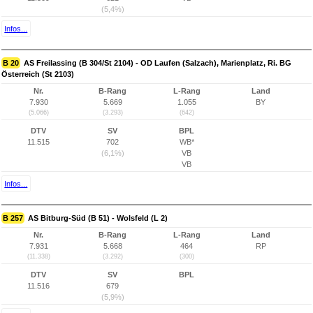
(5,4%)
Infos...
B 20
AS Freilassing (B 304/St 2104) - OD Laufen (Salzach), Marienplatz, Ri. BG
Österreich (St 2103)
Nr.
B-Rang
L-Rang
Land
7.930
5.669
1.055
BY
(5.066)
(3.293)
(642)
DTV
SV
BPL
11.515
702
WB*
(6,1%)
VB
VB
Infos...
B 257
AS Bitburg-Süd (B 51) - Wolsfeld (L 2)
Nr.
B-Rang
L-Rang
Land
7.931
5.668
464
RP
(11.338)
(3.292)
(300)
DTV
SV
BPL
11.516
679
(5,9%)