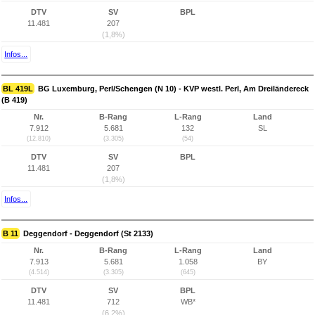
DTV
SV
BPL
11.481
207
(1,8%)
Infos...
BL 419L
BG Luxemburg, Perl/Schengen (N 10) - KVP westl. Perl, Am Dreiländereck
(B 419)
Nr.
B-Rang
L-Rang
Land
7.912
5.681
132
SL
(12.810)
(3.305)
(54)
DTV
SV
BPL
11.481
207
(1,8%)
Infos...
B 11
Deggendorf - Deggendorf (St 2133)
Nr.
B-Rang
L-Rang
Land
7.913
5.681
1.058
BY
(4.514)
(3.305)
(645)
DTV
SV
BPL
11.481
712
WB*
(6,2%)