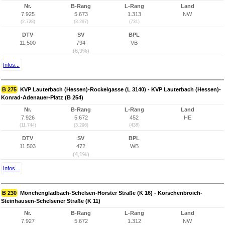
Nr.
B-Rang
L-Rang
Land
7.925
5.673
1.313
NW
(2.728)
(3.297)
(731)
DTV
SV
BPL
11.500
794
VB
(6,9%)
Infos...
B 275
KVP Lauterbach (Hessen)-Rockelgasse (L 3140) - KVP Lauterbach (Hessen)-
Konrad-Adenauer-Platz (B 254)
Nr.
B-Rang
L-Rang
Land
7.926
5.672
452
HE
(11.744)
(3.296)
(438)
DTV
SV
BPL
11.503
472
WB
(4,1%)
Infos...
B 230
Mönchengladbach-Schelsen-Horster Straße (K 16) - Korschenbroich-
Steinhausen-Schelsener Straße (K 11)
Nr.
B-Rang
L-Rang
Land
7.927
5.672
1.312
NW