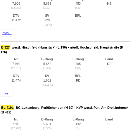
7.909
5.683
453
HE
(13.359)
(3.307)
(439)
DTV
SV
BPL
11.472
229
(2,0%)
Infos...
B 327
westl. Hirschfeld (Hunsrück) (L 190) - nördl. Hochscheid, Hauptstraße (K
126)
Nr.
B-Rang
L-Rang
Land
7.910
5.682
465
RP
(12.673)
(3.306)
(301)
DTV
SV
BPL
11.474
1.652
FD
(14,4%)
Infos...
BL 419L
BG Luxemburg, Perl/Schengen (N 10) - KVP westl. Perl, Am Dreiländereck
(B 419)
Nr.
B-Rang
L-Rang
Land
7.911
5.681
132
SL
(12.984)
(3.305)
(54)