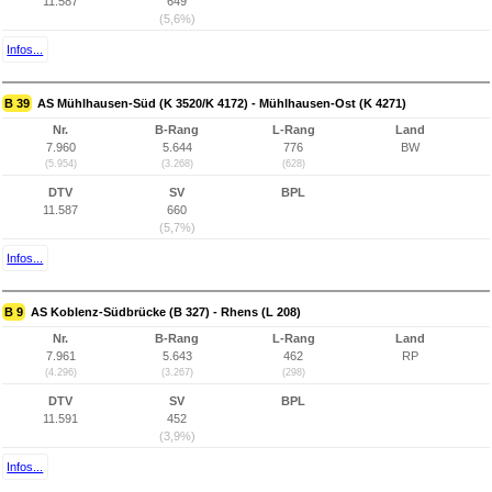
11.587
649
(5,6%)
Infos...
B 39
AS Mühlhausen-Süd (K 3520/K 4172) - Mühlhausen-Ost (K 4271)
Nr.
B-Rang
L-Rang
Land
7.960
5.644
776
BW
(5.954)
(3.268)
(628)
DTV
SV
BPL
11.587
660
(5,7%)
Infos...
B 9
AS Koblenz-Südbrücke (B 327) - Rhens (L 208)
Nr.
B-Rang
L-Rang
Land
7.961
5.643
462
RP
(4.296)
(3.267)
(298)
DTV
SV
BPL
11.591
452
(3,9%)
Infos...