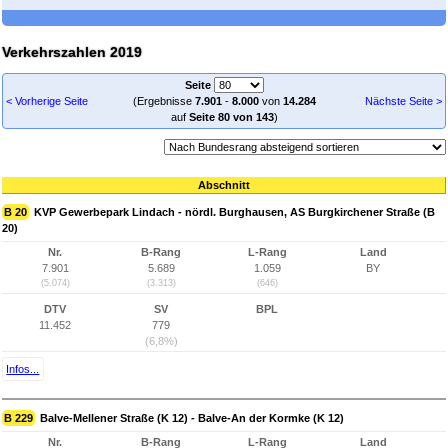
Verkehrszahlen 2019
Seite
< Vorherige Seite
(Ergebnisse
7.901
-
8.000
von
14.284
Nächste Seite >
auf
Seite 80 von 143
)
Abschnitt
B 20
KVP Gewerbepark Lindach - nördl. Burghausen, AS Burgkirchener Straße (B
20)
Nr.
B-Rang
L-Rang
Land
7.901
5.689
1.059
BY
(5.074)
(3.313)
(646)
DTV
SV
BPL
11.452
779
(6,8%)
Infos...
B 229
Balve-Mellener Straße (K 12) - Balve-An der Kormke (K 12)
Nr.
B-Rang
L-Rang
Land