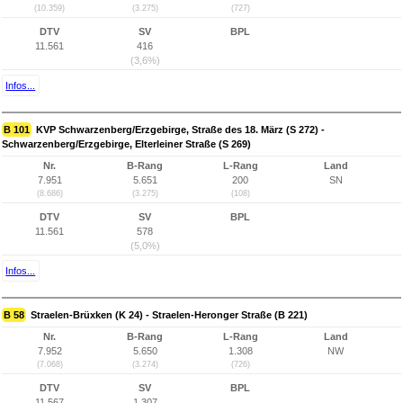
(10.359)
(3.275)
(727)
DTV
SV
BPL
11.561
416
(3,6%)
Infos...
B 101
KVP Schwarzenberg/Erzgebirge, Straße des 18. März (S 272) -
Schwarzenberg/Erzgebirge, Elterleiner Straße (S 269)
Nr.
B-Rang
L-Rang
Land
7.951
5.651
200
SN
(8.686)
(3.275)
(108)
DTV
SV
BPL
11.561
578
(5,0%)
Infos...
B 58
Straelen-Brüxken (K 24) - Straelen-Heronger Straße (B 221)
Nr.
B-Rang
L-Rang
Land
7.952
5.650
1.308
NW
(7.068)
(3.274)
(726)
DTV
SV
BPL
11.567
1.307