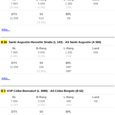
7.964
5.640
1.306
NW
(10.469)
(3.265)
(724)
DTV
SV
BPL
11.599
510
VB
(4,4%)
Infos...
B 56
Sankt Augustin-Hennefer Straße (L 143) - AS Sankt Augustin (A 560)
Nr.
B-Rang
L-Rang
Land
7.965
5.640
1.306
NW
(6.992)
(3.265)
(724)
DTV
SV
BPL
11.599
336
WB*
(2,9%)
WB*
Infos...
B 3
KVP Cölbe-Bernsdorf (L 3089) - AS Cölbe-Bürgeln (B 62)
Nr.
B-Rang
L-Rang
Land
7.966
5.639
448
HE
(3.197)
(3.264)
(435)
DTV
SV
BPL