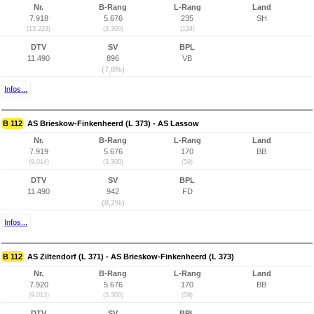
Nr.
B-Rang
L-Rang
Land
7.918
5.676
235
SH
(13.223)
(3.300)
(134)
DTV
SV
BPL
11.490
896
VB
(7,8%)
Infos...
B 112
AS Brieskow-Finkenheerd (L 373) - AS Lassow
Nr.
B-Rang
L-Rang
Land
7.919
5.676
170
BB
(9.014)
(3.300)
(59)
DTV
SV
BPL
11.490
942
FD
(8,2%)
Infos...
B 112
AS Ziltendorf (L 371) - AS Brieskow-Finkenheerd (L 373)
Nr.
B-Rang
L-Rang
Land
7.920
5.676
170
BB
(9.013)
(3.300)
(59)
DTV
SV
BPL