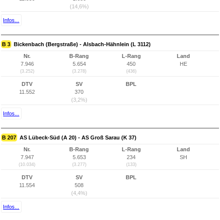
(14,6%)
Infos...
B 3
Bickenbach (Bergstraße) - Alsbach-Hähnlein (L 3112)
Nr.
B-Rang
L-Rang
Land
7.946
5.654
450
HE
(3.252)
(3.278)
(436)
DTV
SV
BPL
11.552
370
(3,2%)
Infos...
B 207
AS Lübeck-Süd (A 20) - AS Groß Sarau (K 37)
Nr.
B-Rang
L-Rang
Land
7.947
5.653
234
SH
(10.034)
(3.277)
(133)
DTV
SV
BPL
11.554
508
(4,4%)
Infos...