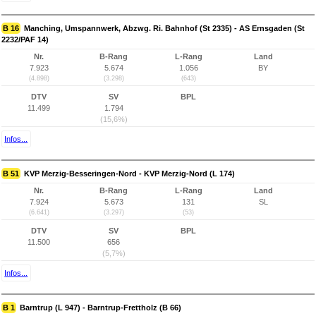
B 16
Manching, Umspannwerk, Abzwg. Ri. Bahnhof (St 2335) - AS Ernsgaden (St
2232/PAF 14)
Nr.
B-Rang
L-Rang
Land
7.923
5.674
1.056
BY
(4.898)
(3.298)
(643)
DTV
SV
BPL
11.499
1.794
(15,6%)
Infos...
B 51
KVP Merzig-Besseringen-Nord - KVP Merzig-Nord (L 174)
Nr.
B-Rang
L-Rang
Land
7.924
5.673
131
SL
(6.641)
(3.297)
(53)
DTV
SV
BPL
11.500
656
(5,7%)
Infos...
B 1
Barntrup (L 947) - Barntrup-Frettholz (B 66)