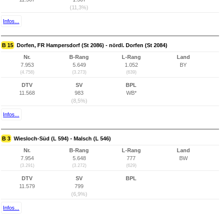
(11,3%)
Infos...
B 15
Dorfen, FR Hampersdorf (St 2086) - nördl. Dorfen (St 2084)
Nr.
B-Rang
L-Rang
Land
7.953
5.649
1.052
BY
(4.758)
(3.273)
(639)
DTV
SV
BPL
11.568
983
WB*
(8,5%)
Infos...
B 3
Wiesloch-Süd (L 594) - Malsch (L 546)
Nr.
B-Rang
L-Rang
Land
7.954
5.648
777
BW
(3.291)
(3.272)
(629)
DTV
SV
BPL
11.579
799
(6,9%)
Infos...