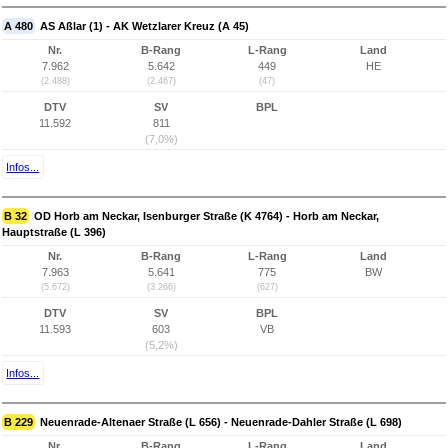
A 480
AS Aßlar (1) - AK Wetzlarer Kreuz (A 45)
Nr.
B-Rang
L-Rang
Land
7.962
5.642
449
HE
(2.488)
(2.467)
(47)
DTV
SV
BPL
11.592
811
(7,0%)
Infos...
B 32
OD Horb am Neckar, Isenburger Straße (K 4764) - Horb am Neckar,
Hauptstraße (L 396)
Nr.
B-Rang
L-Rang
Land
7.963
5.641
775
BW
(5.672)
(3.266)
(627)
DTV
SV
BPL
11.593
603
VB
(5,2%)
Infos...
B 229
Neuenrade-Altenaer Straße (L 656) - Neuenrade-Dahler Straße (L 698)
Nr.
B-Rang
L-Rang
Land