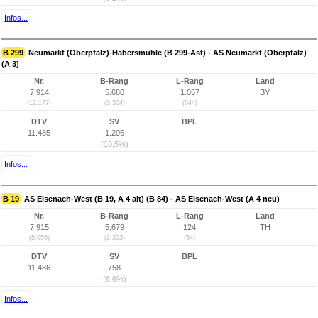
Infos...
B 299
Neumarkt (Oberpfalz)-Habersmühle (B 299-Ast) - AS Neumarkt (Oberpfalz)
(A 3)
Nr.
B-Rang
L-Rang
Land
7.914
5.680
1.057
BY
(12.177)
(3.304)
(644)
DTV
SV
BPL
11.485
1.206
(10,5%)
Infos...
B 19
AS Eisenach-West (B 19, A 4 alt) (B 84) - AS Eisenach-West (A 4 neu)
Nr.
B-Rang
L-Rang
Land
7.915
5.679
124
TH
(5.056)
(3.303)
(54)
DTV
SV
BPL
11.486
758
(6,6%)
Infos...