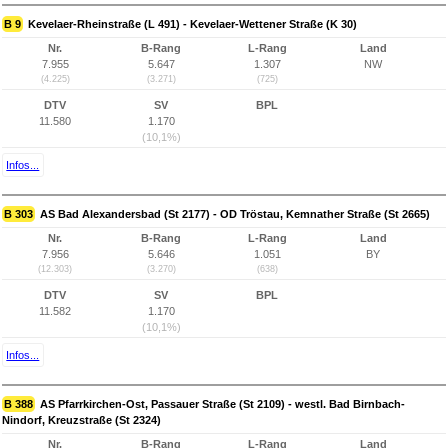
B 9
Kevelaer-Rheinstraße (L 491) - Kevelaer-Wettener Straße (K 30)
Nr.
B-Rang
L-Rang
Land
7.955
5.647
1.307
NW
(4.225)
(3.271)
(725)
DTV
SV
BPL
11.580
1.170
(10,1%)
Infos...
B 303
AS Bad Alexandersbad (St 2177) - OD Tröstau, Kemnather Straße (St 2665)
Nr.
B-Rang
L-Rang
Land
7.956
5.646
1.051
BY
(12.303)
(3.270)
(638)
DTV
SV
BPL
11.582
1.170
(10,1%)
Infos...
B 388
AS Pfarrkirchen-Ost, Passauer Straße (St 2109) - westl. Bad Birnbach-
Nindorf, Kreuzstraße (St 2324)
Nr.
B-Rang
L-Rang
Land