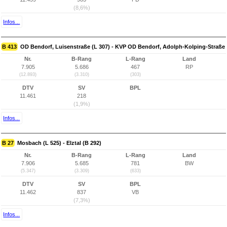
(8,6%)
Infos...
B 413
OD Bendorf, Luisenstraße (L 307) - KVP OD Bendorf, Adolph-Kolping-Straße
Nr.
B-Rang
L-Rang
Land
7.905
5.686
467
RP
(12.893)
(3.310)
(303)
DTV
SV
BPL
11.461
218
(1,9%)
Infos...
B 27
Mosbach (L 525) - Elztal (B 292)
Nr.
B-Rang
L-Rang
Land
7.906
5.685
781
BW
(5.347)
(3.309)
(633)
DTV
SV
BPL
11.462
837
VB
(7,3%)
Infos...