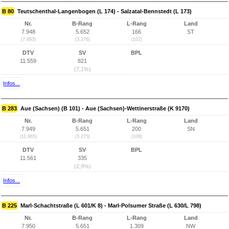
B 80
Teutschenthal-Langenbogen (L 174) - Salzatal-Bennstedt (L 173)
Nr.
B-Rang
L-Rang
Land
7.948
5.652
166
ST
(7.893)
(3.276)
(102)
DTV
SV
BPL
11.559
821
(7,1%)
Infos...
B 283
Aue (Sachsen) (B 101) - Aue (Sachsen)-Wettinerstraße (K 9170)
Nr.
B-Rang
L-Rang
Land
7.949
5.651
200
SN
(11.865)
(3.275)
(108)
DTV
SV
BPL
11.561
335
(2,9%)
Infos...
B 225
Marl-Schachtstraße (L 601/K 8) - Marl-Polsumer Straße (L 630/L 798)
Nr.
B-Rang
L-Rang
Land
7.950
5.651
1.309
NW