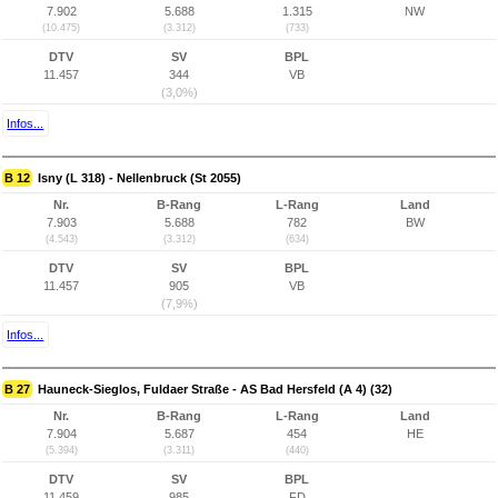
7.902
5.688
1.315
NW
(10.475)
(3.312)
(733)
DTV
SV
BPL
11.457
344
VB
(3,0%)
Infos...
B 12
Isny (L 318) - Nellenbruck (St 2055)
Nr.
B-Rang
L-Rang
Land
7.903
5.688
782
BW
(4.543)
(3.312)
(634)
DTV
SV
BPL
11.457
905
VB
(7,9%)
Infos...
B 27
Hauneck-Sieglos, Fuldaer Straße - AS Bad Hersfeld (A 4) (32)
Nr.
B-Rang
L-Rang
Land
7.904
5.687
454
HE
(5.394)
(3.311)
(440)
DTV
SV
BPL
11.459
985
FD