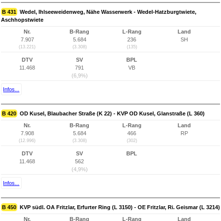
B 431
Wedel, Ihlseeweidenweg, Nähe Wasserwerk - Wedel-Hatzburgtwiete,
Aschhopstwiete
Nr.
B-Rang
L-Rang
Land
7.907
5.684
236
SH
(13.221)
(3.308)
(135)
DTV
SV
BPL
11.468
791
VB
(6,9%)
Infos...
B 420
OD Kusel, Blaubacher Straße (K 22) - KVP OD Kusel, Glanstraße (L 360)
Nr.
B-Rang
L-Rang
Land
7.908
5.684
466
RP
(12.996)
(3.308)
(302)
DTV
SV
BPL
11.468
562
(4,9%)
Infos...
B 450
KVP südl. OA Fritzlar, Erfurter Ring (L 3150) - OE Fritzlar, Ri. Geismar (L 3214)
Nr.
B-Rang
L-Rang
Land