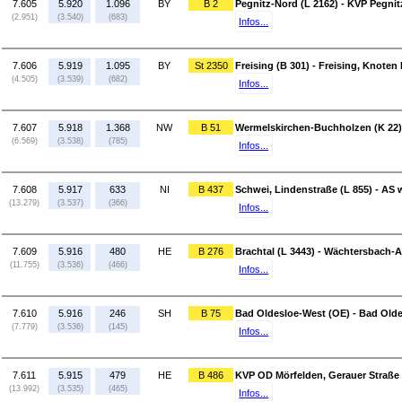
7.605
5.920
1.096
BY
B 2
Pegnitz-Nord (L 2162) - KVP Pegni
(2.951)
(3.540)
(683)
Infos...
7.606
5.919
1.095
BY
St 2350
Freising (B 301) - Freising, Knote
(4.505)
(3.539)
(682)
Infos...
7.607
5.918
1.368
NW
B 51
Wermelskirchen-Buchholzen (K 22)
(6.569)
(3.538)
(785)
Infos...
7.608
5.917
633
NI
B 437
Schwei, Lindenstraße (L 855) - AS 
(13.279)
(3.537)
(366)
Infos...
7.609
5.916
480
HE
B 276
Brachtal (L 3443) - Wächtersbach-
(11.755)
(3.536)
(466)
Infos...
7.610
5.916
246
SH
B 75
Bad Oldesloe-West (OE) - Bad Olde
(7.779)
(3.536)
(145)
Infos...
7.611
5.915
479
HE
B 486
KVP OD Mörfelden, Gerauer Straße 
(13.992)
(3.535)
(465)
Infos...