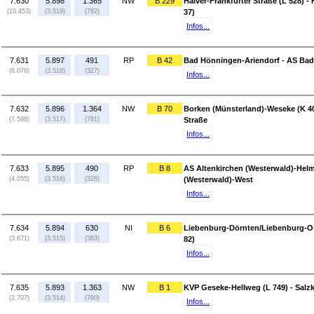
7.630
5.898
1.365
NW
B 229
Halver-Frankfurter Straße (L 528) -
(10.453)
(3.519)
(782)
37)
Infos...
7.631
5.897
491
RP
B 42
Bad Hönningen-Ariendorf - AS Bad
(6.076)
(3.518)
(327)
Infos...
7.632
5.896
1.364
NW
B 70
Borken (Münsterland)-Weseke (K 40
(7.598)
(3.517)
(781)
Straße
Infos...
7.633
5.895
490
RP
B 8
AS Altenkirchen (Westerwald)-Helm
(4.055)
(3.516)
(326)
(Westerwald)-West
Infos...
7.634
5.894
630
NI
B 6
Liebenburg-Dörnten/Liebenburg-Os
(3.671)
(3.515)
(363)
82)
Infos...
7.635
5.893
1.363
NW
B 1
KVP Geseke-Hellweg (L 749) - Salz
(2.707)
(3.514)
(780)
Infos...