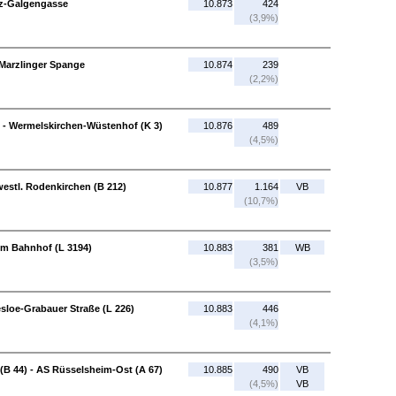
tz-Galgengasse
10.873
424
(3,9%)
n Marzlinger Spange
10.874
239
(2,2%)
 - Wermelskirchen-Wüstenhof (K 3)
10.876
489
(4,5%)
westl. Rodenkirchen (B 212)
10.877
1.164
VB
(10,7%)
Am Bahnhof (L 3194)
10.883
381
WB
(3,5%)
sloe-Grabauer Straße (L 226)
10.883
446
(4,1%)
(B 44) - AS Rüsselsheim-Ost (A 67)
10.885
490
VB
(4,5%)
VB