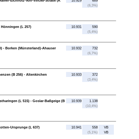
 Halver-Eichholz-Von-Vincke-Straße (K
10.929
689
(6,3%)
 Hönningen (L 257)
10.931
590
(5,4%)
) - Borken (Münsterland)-Ahauser
10.932
732
(6,7%)
enzen (B 256) - Altenkirchen
10.933
372
(3,4%)
tharingen (L 515) - Goslar-Baßgeige (B
10.939
1.138
(10,4%)
kotten-Ursprunge (L 637)
10.941
558
VB
(5,1%)
VB