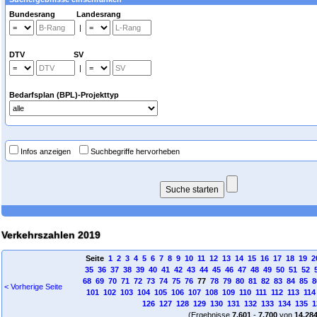
Bundesrang Landesrang
|
DTV SV
|
Bedarfsplan (BPL)-Projekttyp
Infos anzeigen
Suchbegriffe hervorheben
Verkehrszahlen 2019
Seite
1
2
3
4
5
6
7
8
9
10
11
12
13
14
15
16
17
18
19
2
35
36
37
38
39
40
41
42
43
44
45
46
47
48
49
50
51
52
68
69
70
71
72
73
74
75
76
77
78
79
80
81
82
83
84
85
8
< Vorherige Seite
101
102
103
104
105
106
107
108
109
110
111
112
113
114
126
127
128
129
130
131
132
133
134
135
1
(Ergebnisse
7.601
-
7.700
von
14.28