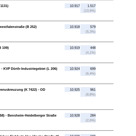
 1131)
10.917
1.517
(13,9%)
estfalenstraße (B 252)
10.918
579
(5,3%)
B 109)
10.919
448
(4,1%)
- KVP Dörth-Industriegebiet (L 206)
10.924
699
(6,4%)
veruskreuzung (K 7422) - OD
10.925
961
(8,8%)
8) - Bensheim-Heidelberger Straße
10.928
284
(2,6%)