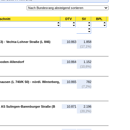
schnitt
DTV
SV
BPL
3) - Vechta-Lohner Straße (L 846)
10.863
1.858
(17,1%)
Sooden-Allendorf
10.864
1.152
(10,6%)
hausen (L 740/K 50) - nördl. Winterberg,
10.865
782
(7,2%)
- AS Sulingen-Barenburger Straße (B
10.871
2.196
(20,2%)