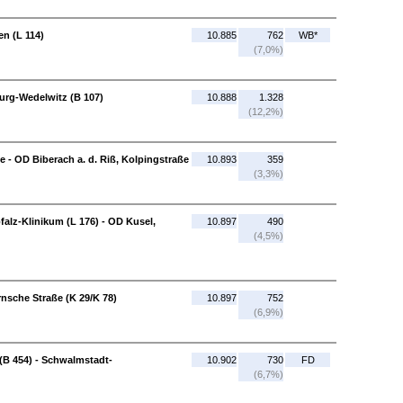
n (L 114)
10.885
762
WB*
(7,0%)
burg-Wedelwitz (B 107)
10.888
1.328
(12,2%)
e - OD Biberach a. d. Riß, Kolpingstraße
10.893
359
(3,3%)
falz-Klinikum (L 176) - OD Kusel,
10.897
490
(4,5%)
rnsche Straße (K 29/K 78)
10.897
752
(6,9%)
B 454) - Schwalmstadt-
10.902
730
FD
(6,7%)