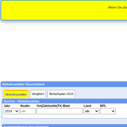
Wenn Sie die
Verkehrszahlen Deutschland
Vergleich
Bedarfsplan 2016
Verkehrszahlen
Suchen - Verkehszahlen
Jahr
Straße
Ort|Zählstelle|TK-Blatt
Land
BPL
Suchergebnisse einschränken