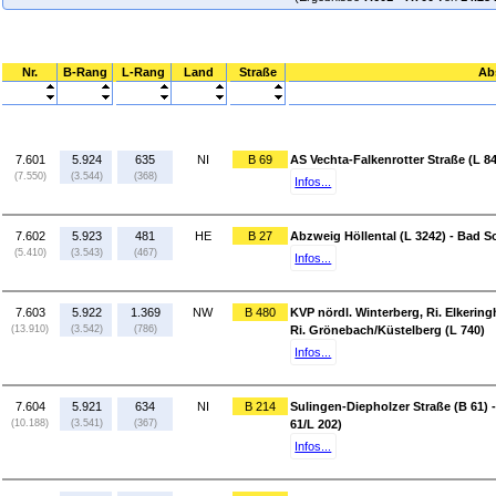
Nr.
B-Rang
L-Rang
Land
Straße
Ab
7.601
5.924
635
NI
B 69
AS Vechta-Falkenrotter Straße (L 84
(7.550)
(3.544)
(368)
Infos...
7.602
5.923
481
HE
B 27
Abzweig Höllental (L 3242) - Bad 
(5.410)
(3.543)
(467)
Infos...
7.603
5.922
1.369
NW
B 480
KVP nördl. Winterberg, Ri. Elkering
(13.910)
(3.542)
(786)
Ri. Grönebach/Küstelberg (L 740)
Infos...
7.604
5.921
634
NI
B 214
Sulingen-Diepholzer Straße (B 61) 
(10.188)
(3.541)
(367)
61/L 202)
Infos...