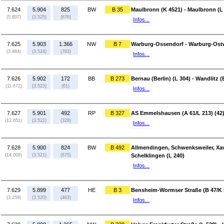
7.624
5.904
825
BW
B 35
Maulbronn (K 4521) - Maulbronn (L
(5.807)
(3.525)
(676)
Infos...
7.625
5.903
1.366
NW
B 7
Warburg-Ossendorf - Warburg-Ostw
(3.884)
(3.524)
(783)
Infos...
7.626
5.902
172
BB
B 273
Bernau (Berlin) (L 304) - Wandlitz (
(11.672)
(3.523)
(61)
Infos...
7.627
5.901
492
RP
B 327
AS Emmelshausen (A 61/L 213) (42) 
(12.651)
(3.522)
(328)
Infos...
7.628
5.900
824
BW
B 492
Allmendingen, Schwenksweiler, Xa
(14.009)
(3.521)
(675)
Schelklingen (L 240)
Infos...
7.629
5.899
477
HE
B 3
Bensheim-Wormser Straße (B 47/K 5
(3.259)
(3.520)
(463)
Infos...