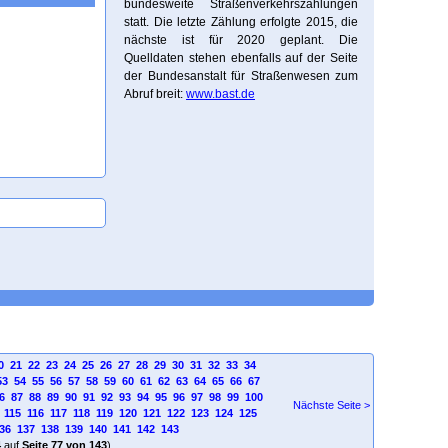
bundesweite Straßenverkehrszählungen
statt. Die letzte Zählung erfolgte 2015, die
nächste ist für 2020 geplant. Die
Quelldaten stehen ebenfalls auf der Seite
der Bundesanstalt für Straßenwesen zum
Abruf breit:
www.bast.de
0
21
22
23
24
25
26
27
28
29
30
31
32
33
34
53
54
55
56
57
58
59
60
61
62
63
64
65
66
67
6
87
88
89
90
91
92
93
94
95
96
97
98
99
100
Nächste Seite >
115
116
117
118
119
120
121
122
123
124
125
36
137
138
139
140
141
142
143
4
auf
Seite 77 von 143
)