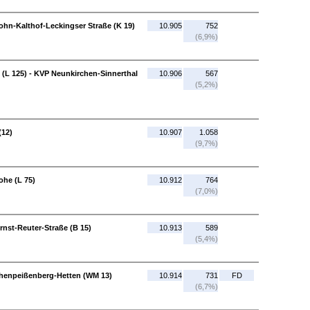
lohn-Kalthof-Leckingser Straße (K 19)
10.905
752
(6,9%)
 (L 125) - KVP Neunkirchen-Sinnerthal
10.906
567
(5,2%)
(12)
10.907
1.058
(9,7%)
ohe (L 75)
10.912
764
(7,0%)
rnst-Reuter-Straße (B 15)
10.913
589
(5,4%)
ohenpeißenberg-Hetten (WM 13)
10.914
731
FD
(6,7%)