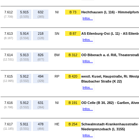
7.612
5.915
632
NI
B 73
Hechthausen (L 116) - Himmelpforte
(7.709)
(3.535)
(365)
Infos...
7.613
5.914
218
SN
B 87
AS Eilenburg-Ost (L 11) - AS Eilen
(8.187)
(3.534)
(126)
Infos...
7.614
5.913
826
BW
B 312
OD Biberach a. d. Riß, Theaterstraß
(12.531)
(3.533)
(677)
Infos...
7.615
5.912
494
RP
B 420
westl. Kusel, Haupstraße, Ri. Westp
(12.995)
(3.532)
(329)
Blaubacher Straße (K 22)
Infos...
7.616
5.912
631
NI
B 191
OD Celle (B 3/L 282) - Garßen, Alve
(9.798)
(3.532)
(364)
Infos...
7.617
5.911
478
HE
B 254
Schwalmstadt-Krankenhausstraße (
(11.185)
(3.531)
(464)
Niedergrenzebach (L 3155)
Infos...