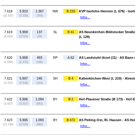
7.618
5.910
1.367
NW
B 233
KVP Iserlohn-Hennen (L 676) - Iser
(10.537)
(3.530)
(784)
Infos...
7.619
5.909
137
SL
B 41
AS Neunkirchen-Bildstocker Straße
(6.010)
(3.529)
(59)
(L 129)
Infos...
7.620
5.908
493
RP
A 62
AS Landstuhl-Atzel (11) - AS Bann 
(1.930)
(2.472)
(166)
Infos...
7.621
5.907
245
SH
B 4
Kaltenkirchen-West (L 210) - Alvesl
(3.370)
(3.528)
(144)
Infos...
7.622
5.906
1.094
BY
B 2
Hof-Plauener Straße (B 173) - Hof-E
(2.927)
(3.527)
(681)
Infos...
7.623
5.905
1.093
BY
B 472
AS Peiting-Ost, Ri. Hausen - AS H
(13.749)
(3.526)
(680)
Infos...