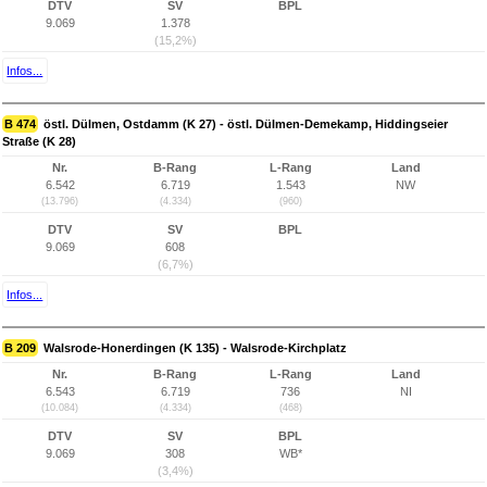
DTV
SV
BPL
9.069
1.378
(15,2%)
Infos...
B 474
östl. Dülmen, Ostdamm (K 27) - östl. Dülmen-Demekamp, Hiddingseier
Straße (K 28)
Nr.
B-Rang
L-Rang
Land
6.542
6.719
1.543
NW
(13.796)
(4.334)
(960)
DTV
SV
BPL
9.069
608
(6,7%)
Infos...
B 209
Walsrode-Honerdingen (K 135) - Walsrode-Kirchplatz
Nr.
B-Rang
L-Rang
Land
6.543
6.719
736
NI
(10.084)
(4.334)
(468)
DTV
SV
BPL
9.069
308
WB*
(3,4%)