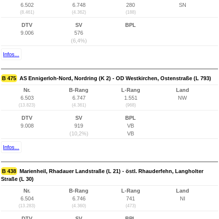
6.502
6.748
280
SN
(8.461)
(4.362)
(188)
DTV
SV
BPL
9.006
576
(6,4%)
Infos...
B 475
AS Ennigerloh-Nord, Nordring (K 2) - OD Westkirchen, Ostenstraße (L 793)
Nr.
B-Rang
L-Rang
Land
6.503
6.747
1.551
NW
(13.823)
(4.361)
(968)
DTV
SV
BPL
9.008
919
VB
(10,2%)
VB
Infos...
B 438
Marienheil, Rhadauer Landstraße (L 21) - östl. Rhauderfehn, Langholter
Straße (L 30)
Nr.
B-Rang
L-Rang
Land
6.504
6.746
741
NI
(13.283)
(4.360)
(473)
DTV
SV
BPL