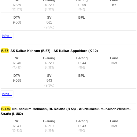
Nr.
B-Rang
L-Rang
Land
6.539
6.720
1.259
BY
(12.171)
(4.335)
(846)
DTV
SV
BPL
9.068
861
(9,5%)
Infos...
B 67
AS Kalkar-Kehrum (B 57) - AS Kalkar-Appeldorn (K 12)
Nr.
B-Rang
L-Rang
Land
6.540
6.720
1.544
NW
(7.481)
(4.335)
(961)
DTV
SV
BPL
9.068
843
(9,3%)
Infos...
B 475
Neubeckum-Hellbach, Ri. Roland (B 58) - AS Neubeckum, Kaiser-Wilhelm-
Straße (L 882)
Nr.
B-Rang
L-Rang
Land
6.541
6.719
1.543
NW
(13.816)
(4.334)
(960)