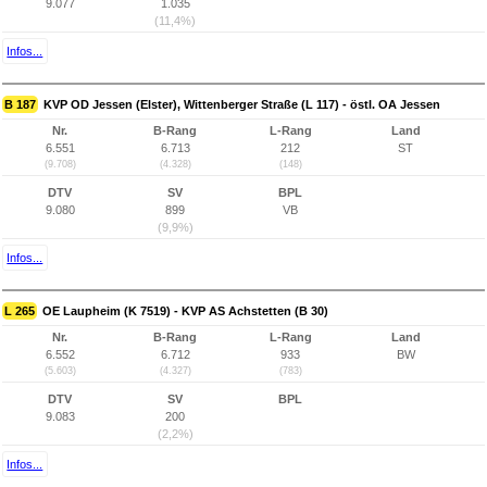
9.077
1.035
(11,4%)
Infos...
B 187
KVP OD Jessen (Elster), Wittenberger Straße (L 117) - östl. OA Jessen
Nr.
B-Rang
L-Rang
Land
6.551
6.713
212
ST
(9.708)
(4.328)
(148)
DTV
SV
BPL
9.080
899
VB
(9,9%)
Infos...
L 265
OE Laupheim (K 7519) - KVP AS Achstetten (B 30)
Nr.
B-Rang
L-Rang
Land
6.552
6.712
933
BW
(5.603)
(4.327)
(783)
DTV
SV
BPL
9.083
200
(2,2%)
Infos...