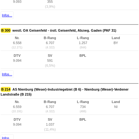
9.093
355
(3,9%)
Infos...
B 300
westl. OA Geisenfeld - östl. Geisenfeld, Abzwg. Gaden (PAF 31)
Nr.
B-Rang
L-Rang
Land
6.558
6.707
1.257
BY
(12.271)
(4.322)
(844)
DTV
SV
BPL
9.094
591
(6,5%)
Infos...
B 214
AS Nienburg (Weser)-Industriegebiet (B 6) - Nienburg (Weser)-Verdener
Landstraße (B 215)
Nr.
B-Rang
L-Rang
Land
6.559
6.707
734
NI
(10.191)
(4.322)
(466)
DTV
SV
BPL
9.094
1.037
(11,4%)
Infos...