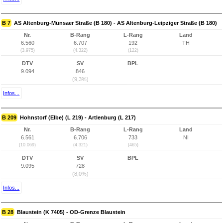
B 7
AS Altenburg-Münsaer Straße (B 180) - AS Altenburg-Leipziger Straße (B 180)
Nr.
B-Rang
L-Rang
Land
6.560
6.707
192
TH
(3.975)
(4.322)
(122)
DTV
SV
BPL
9.094
846
(9,3%)
Infos...
B 209
Hohnstorf (Elbe) (L 219) - Artlenburg (L 217)
Nr.
B-Rang
L-Rang
Land
6.561
6.706
733
NI
(10.069)
(4.321)
(465)
DTV
SV
BPL
9.095
728
(8,0%)
Infos...
B 28
Blaustein (K 7405) - OD-Grenze Blaustein