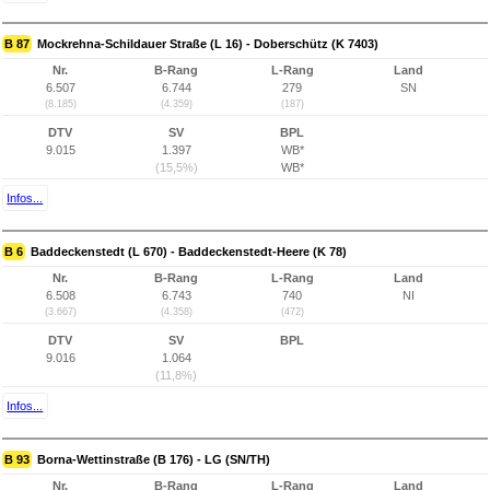
B 87
Mockrehna-Schildauer Straße (L 16) - Doberschütz (K 7403)
Nr.
B-Rang
L-Rang
Land
6.507
6.744
279
SN
(8.185)
(4.359)
(187)
DTV
SV
BPL
9.015
1.397
WB*
(15,5%)
WB*
Infos...
B 6
Baddeckenstedt (L 670) - Baddeckenstedt-Heere (K 78)
Nr.
B-Rang
L-Rang
Land
6.508
6.743
740
NI
(3.667)
(4.358)
(472)
DTV
SV
BPL
9.016
1.064
(11,8%)
Infos...
B 93
Borna-Wettinstraße (B 176) - LG (SN/TH)
Nr.
B-Rang
L-Rang
Land