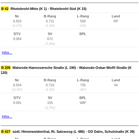
B 42
Rheinbrohl-Mitte (K 1) - Rheinbrohl-Süd (K 15)
Nr.
B-Rang
L-Rang
Land
6.553
6.711
558
RP
(6.079)
(4.326)
(393)
DTV
SV
BPL
9.084
672
(7,4%)
Infos...
B 209
Walsrode-Hannoversche Straße (L 190) - Walsrode-Oskar-Wolff-Straße (K
120)
Nr.
B-Rang
L-Rang
Land
6.554
6.710
735
NI
(10.087)
(4.325)
(467)
DTV
SV
BPL
9.091
155
WB*
(1,7%)
Infos...
B 427
südl. Hinterweidenthal, Ri. Salzwoog (L 486) - OD Dahn, Schulstraße (K 39)