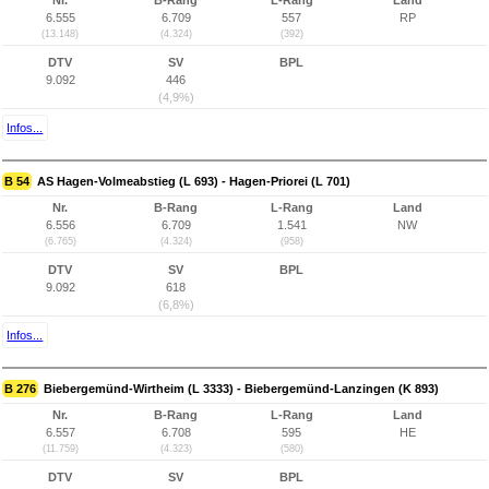
Nr.
B-Rang
L-Rang
Land
6.555
6.709
557
RP
(13.148)
(4.324)
(392)
DTV
SV
BPL
9.092
446
(4,9%)
Infos...
B 54
AS Hagen-Volmeabstieg (L 693) - Hagen-Priorei (L 701)
Nr.
B-Rang
L-Rang
Land
6.556
6.709
1.541
NW
(6.765)
(4.324)
(958)
DTV
SV
BPL
9.092
618
(6,8%)
Infos...
B 276
Biebergemünd-Wirtheim (L 3333) - Biebergemünd-Lanzingen (K 893)
Nr.
B-Rang
L-Rang
Land
6.557
6.708
595
HE
(11.759)
(4.323)
(580)
DTV
SV
BPL