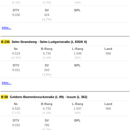
(6.292)
(4.350)
(394)
DTV
SV
BPL
9.030
424
(4,7%)
Infos...
B 236
Selm-Strandweg - Selm-Ludgeristraße (L 835/K 6)
Nr.
B-Rang
L-Rang
Land
6.519
6.734
1.548
NW
(10.581)
(4.349)
(965)
DTV
SV
BPL
9.031
343
(3,8%)
Infos...
B 58
Geldern-Beerenbrouckstraße (L 89) - Issum (L 362)
Nr.
B-Rang
L-Rang
Land
6.520
6.733
1.547
NW
(7.075)
(4.348)
(964)
DTV
SV
BPL
9.032
786
(8,7%)