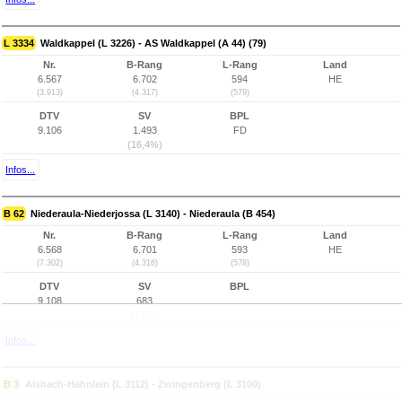
L 3334
Waldkappel (L 3226) - AS Waldkappel (A 44) (79)
Nr.
B-Rang
L-Rang
Land
6.567
6.702
594
HE
(3.913)
(4.317)
(579)
DTV
SV
BPL
9.106
1.493
FD
(16,4%)
Infos...
B 62
Niederaula-Niederjossa (L 3140) - Niederaula (B 454)
Nr.
B-Rang
L-Rang
Land
6.568
6.701
593
HE
(7.302)
(4.316)
(578)
DTV
SV
BPL
9.108
683
(7,5%)
Infos...
B 3
Alsbach-Hähnlein (L 3112) - Zwingenberg (L 3100)