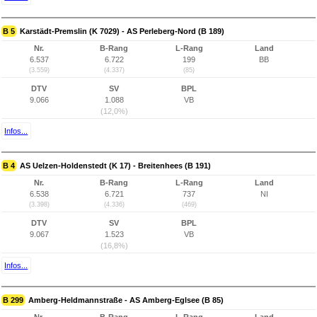
B 5
Karstädt-Premslin (K 7029) - AS Perleberg-Nord (B 189)
Nr.
B-Rang
L-Rang
Land
6.537
6.722
199
BB
(3.559)
(4.337)
(85)
DTV
SV
BPL
9.066
1.088
VB
(12,0%)
Infos...
B 4
AS Uelzen-Holdenstedt (K 17) - Breitenhees (B 191)
Nr.
B-Rang
L-Rang
Land
6.538
6.721
737
NI
(3.398)
(4.336)
(469)
DTV
SV
BPL
9.067
1.523
VB
(16,8%)
Infos...
B 299
Amberg-Heldmannstraße - AS Amberg-Eglsee (B 85)