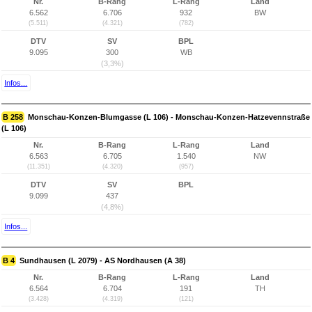
Nr.
B-Rang
L-Rang
Land
6.562
6.706
932
BW
(5.511)
(4.321)
(782)
DTV
SV
BPL
9.095
300
WB
(3,3%)
Infos...
B 258
Monschau-Konzen-Blumgasse (L 106) - Monschau-Konzen-Hatzevennstraße
(L 106)
Nr.
B-Rang
L-Rang
Land
6.563
6.705
1.540
NW
(11.351)
(4.320)
(957)
DTV
SV
BPL
9.099
437
(4,8%)
Infos...
B 4
Sundhausen (L 2079) - AS Nordhausen (A 38)
Nr.
B-Rang
L-Rang
Land
6.564
6.704
191
TH
(3.428)
(4.319)
(121)