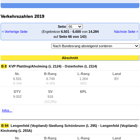
Verkehrszahlen 2019
Seite
< Vorherige Seite
(Ergebnisse
6.501
-
6.600
von
14.284
Nächste Seite >
auf
Seite 66 von 143
)
Abschnitt
B 8
KVP Plattling/Aholming (L 2124) - Osterhofen (L 2114)
Nr.
B-Rang
L-Rang
Land
6.501
6.749
1.264
BY
(4.204)
(4.363)
(851)
DTV
SV
BPL
9.002
918
(10,2%)
Infos...
B 94
Lengenfeld (Vogtland)-Siedlung Schönbrunn (L 295) - Lengenfeld (Vogtland)-
Kirchsteig (L 293A)
Nr.
B-Rang
L-Rang
Land