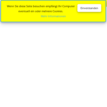
Diese Seite wird nicht mehr aktualisiert.
Zur neuen Seite
Wenn Sie diese Seite besuchen empfängt Ihr Computer
Einverstanden
eventuell ein oder mehrere Cookies.
Mehr Informationen