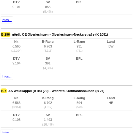
DTV
SV
BPL
9.101
855
(9,4%)
Infos...
B 296
nördl. OE Oberjesingen - Oberjesingen-Neckarstraße (K 1081)
Nr.
B-Rang
L-Rang
Land
6.565
6.703
931
BW
(12.104)
(4.318)
(781)
DTV
SV
BPL
9.104
391
(4,3%)
Infos...
B 7
AS Waldkappel (A 44) (79) - Wehretal-Oetmannshausen (B 27)
Nr.
B-Rang
L-Rang
Land
6.566
6.702
594
HE
(3.914)
(4.317)
(579)
DTV
SV
BPL
9.106
1.493
(16,4%)
Infos...