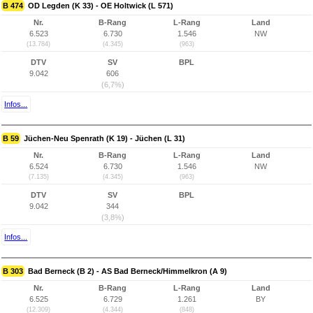
B 474
OD Legden (K 33) - OE Holtwick (L 571)
Nr.
B-Rang
L-Rang
Land
6.523
6.730
1.546
NW
(13.784)
(4.345)
(963)
DTV
SV
BPL
9.042
606
(6,7%)
Infos...
B 59
Jüchen-Neu Spenrath (K 19) - Jüchen (L 31)
Nr.
B-Rang
L-Rang
Land
6.524
6.730
1.546
NW
(7.135)
(4.345)
(963)
DTV
SV
BPL
9.042
344
(3,8%)
Infos...
B 303
Bad Berneck (B 2) - AS Bad Berneck/Himmelkron (A 9)
Nr.
B-Rang
L-Rang
Land
6.525
6.729
1.261
BY
(12.309)
(4.344)
(848)