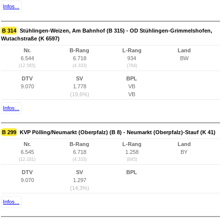
Infos...
B 314
Stühlingen-Weizen, Am Bahnhof (B 315) - OD Stühlingen-Grimmelshofen,
Wutachstraße (K 6597)
Nr.
B-Rang
L-Rang
Land
6.544
6.718
934
BW
(12.565)
(4.333)
(784)
DTV
SV
BPL
9.070
1.778
VB
(19,6%)
VB
Infos...
B 299
KVP Pölling/Neumarkt (Oberpfalz) (B 8) - Neumarkt (Oberpfalz)-Stauf (K 41)
Nr.
B-Rang
L-Rang
Land
6.545
6.718
1.258
BY
(12.181)
(4.333)
(845)
DTV
SV
BPL
9.070
1.297
(14,3%)
Infos...