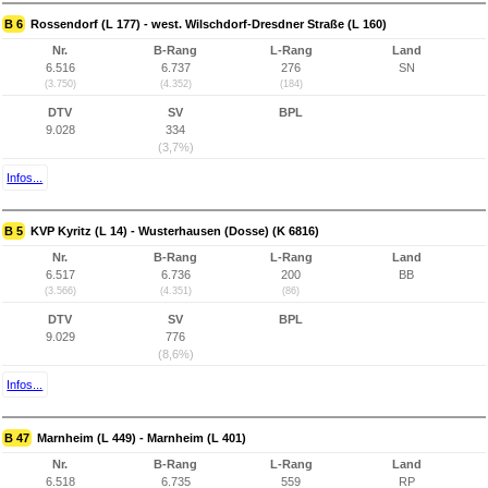
B 6
Rossendorf (L 177) - west. Wilschdorf-Dresdner Straße (L 160)
Nr.
B-Rang
L-Rang
Land
6.516
6.737
276
SN
(3.750)
(4.352)
(184)
DTV
SV
BPL
9.028
334
(3,7%)
Infos...
B 5
KVP Kyritz (L 14) - Wusterhausen (Dosse) (K 6816)
Nr.
B-Rang
L-Rang
Land
6.517
6.736
200
BB
(3.566)
(4.351)
(86)
DTV
SV
BPL
9.029
776
(8,6%)
Infos...
B 47
Marnheim (L 449) - Marnheim (L 401)
Nr.
B-Rang
L-Rang
Land
6.518
6.735
559
RP