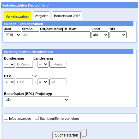
Verkehrszahlen Deutschland
Vergleich
Bedarfsplan 2016
Verkehrszahlen
Suchen - Verkehszahlen
Jahr
Straße
Ort|Zählstelle|TK-Blatt
Land
BPL
Suchergebnisse einschränken
Bundesrang Landesrang
|
DTV SV
|
Bedarfsplan (BPL)-Projekttyp
Infos anzeigen
Suchbegriffe hervorheben