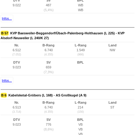
DTV
SV
BPL
9.022
487
WB
(5,4%)
WB
Infos...
B 57
KVP Baesweiler-Beggendorf/Übach-Palenberg-Holthausen (L 225) - KVP
Alsdorf-Neuweiler (L 240/K 27)
Nr.
B-Rang
L-Rang
Land
6.512
6.740
1.549
NW
(7.052)
(4.355)
(966)
DTV
SV
BPL
9.023
659
(7,3%)
Infos...
B 6
Kabelsketal-Gröbers (L 168) - AS Großkugel (A 9)
Nr.
B-Rang
L-Rang
Land
6.513
6.740
214
ST
(3.714)
(4.355)
(150)
DTV
SV
BPL
9.023
776
VB
(8,6%)
VB
VB