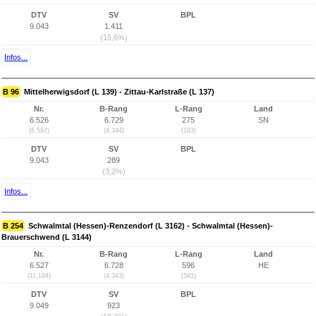
DTV
SV
BPL
9.043
1.411
(15,6%)
Infos...
B 96
Mittelherwigsdorf (L 139) - Zittau-Karlstraße (L 137)
Nr.
B-Rang
L-Rang
Land
6.526
6.729
275
SN
(8.592)
(4.344)
(183)
DTV
SV
BPL
9.043
289
(3,2%)
Infos...
B 254
Schwalmtal (Hessen)-Renzendorf (L 3162) - Schwalmtal (Hessen)-
Brauerschwend (L 3144)
Nr.
B-Rang
L-Rang
Land
6.527
6.728
596
HE
(11.194)
(4.343)
(581)
DTV
SV
BPL
9.049
923