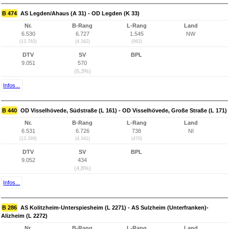
B 474
AS Legden/Ahaus (A 31) - OD Legden (K 33)
Nr.
B-Rang
L-Rang
Land
6.530
6.727
1.545
NW
(13.783)
(4.342)
(962)
DTV
SV
BPL
9.051
570
(6,3%)
Infos...
B 440
OD Visselhövede, Südstraße (L 161) - OD Visselhövede, Große Straße (L 171)
Nr.
B-Rang
L-Rang
Land
6.531
6.726
738
NI
(13.289)
(4.341)
(470)
DTV
SV
BPL
9.052
434
(4,8%)
Infos...
B 286
AS Kolitzheim-Unterspiesheim (L 2271) - AS Sulzheim (Unterfranken)-
Alizheim (L 2272)
Nr.
B-Rang
L-Rang
Land