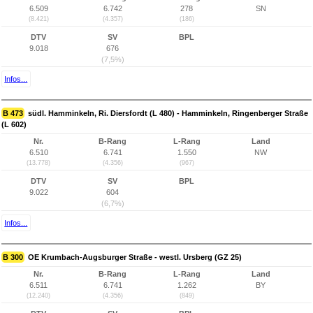
6.509
6.742
278
SN
(8.421)
(4.357)
(186)
DTV
SV
BPL
9.018
676
(7,5%)
Infos...
B 473
südl. Hamminkeln, Ri. Diersfordt (L 480) - Hamminkeln, Ringenberger Straße
(L 602)
Nr.
B-Rang
L-Rang
Land
6.510
6.741
1.550
NW
(13.778)
(4.356)
(967)
DTV
SV
BPL
9.022
604
(6,7%)
Infos...
B 300
OE Krumbach-Augsburger Straße - westl. Ursberg (GZ 25)
Nr.
B-Rang
L-Rang
Land
6.511
6.741
1.262
BY
(12.240)
(4.356)
(849)