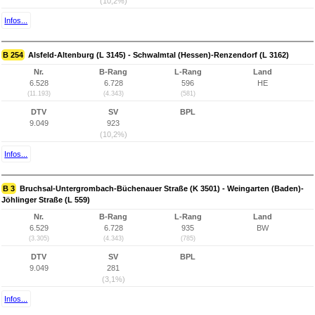
(10,2%)
Infos...
B 254
Alsfeld-Altenburg (L 3145) - Schwalmtal (Hessen)-Renzendorf (L 3162)
Nr.
B-Rang
L-Rang
Land
6.528
6.728
596
HE
(11.193)
(4.343)
(581)
DTV
SV
BPL
9.049
923
(10,2%)
Infos...
B 3
Bruchsal-Untergrombach-Büchenauer Straße (K 3501) - Weingarten (Baden)-
Jöhlinger Straße (L 559)
Nr.
B-Rang
L-Rang
Land
6.529
6.728
935
BW
(3.305)
(4.343)
(785)
DTV
SV
BPL
9.049
281
(3,1%)
Infos...