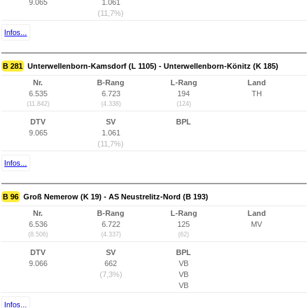
9.065
1.061
(11,7%)
Infos...
B 281
Unterwellenborn-Kamsdorf (L 1105) - Unterwellenborn-Könitz (K 185)
Nr.
B-Rang
L-Rang
Land
6.535
6.723
194
TH
(11.842)
(4.338)
(124)
DTV
SV
BPL
9.065
1.061
(11,7%)
Infos...
B 96
Groß Nemerow (K 19) - AS Neustrelitz-Nord (B 193)
Nr.
B-Rang
L-Rang
Land
6.536
6.722
125
MV
(8.506)
(4.337)
(62)
DTV
SV
BPL
9.066
662
VB
(7,3%)
VB
VB
Infos...