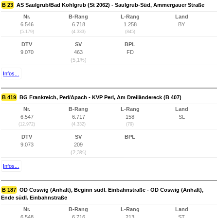
B 23
AS Saulgrub/Bad Kohlgrub (St 2062) - Saulgrub-Süd, Ammergauer Straße
Nr.
B-Rang
L-Rang
Land
6.546
6.718
1.258
BY
(5.179)
(4.333)
(845)
DTV
SV
BPL
9.070
463
FD
(5,1%)
Infos...
B 419
BG Frankreich, Perl/Apach - KVP Perl, Am Dreiländereck (B 407)
Nr.
B-Rang
L-Rang
Land
6.547
6.717
158
SL
(12.972)
(4.332)
(79)
DTV
SV
BPL
9.073
209
(2,3%)
Infos...
B 187
OD Coswig (Anhalt), Beginn südl. Einbahnstraße - OD Coswig (Anhalt),
Ende südl. Einbahnstraße
Nr.
B-Rang
L-Rang
Land
6.548
6.716
213
ST