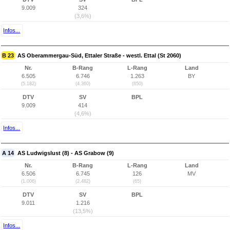
9.009
324
(3,6%)
Infos...
B 23
AS Oberammergau-Süd, Ettaler Straße - westl. Ettal (St 2060)
Nr.
B-Rang
L-Rang
Land
6.505
6.746
1.263
BY
(5.182)
(4.360)
(850)
DTV
SV
BPL
9.009
414
(4,6%)
Infos...
A 14
AS Ludwigslust (8) - AS Grabow (9)
Nr.
B-Rang
L-Rang
Land
6.506
6.745
126
MV
(1.006)
(2.482)
(65)
DTV
SV
BPL
9.011
1.216
(13,5%)
Infos...