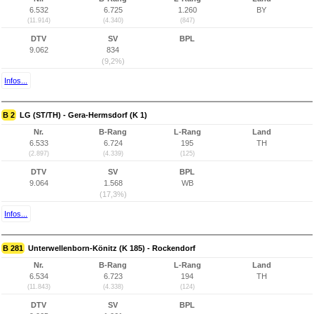
6.532
6.725
1.260
BY
(11.914)
(4.340)
(847)
DTV
SV
BPL
9.062
834
(9,2%)
Infos...
B 2
LG (ST/TH) - Gera-Hermsdorf (K 1)
Nr.
B-Rang
L-Rang
Land
6.533
6.724
195
TH
(2.897)
(4.339)
(125)
DTV
SV
BPL
9.064
1.568
WB
(17,3%)
Infos...
B 281
Unterwellenborn-Könitz (K 185) - Rockendorf
Nr.
B-Rang
L-Rang
Land
6.534
6.723
194
TH
(11.843)
(4.338)
(124)
DTV
SV
BPL