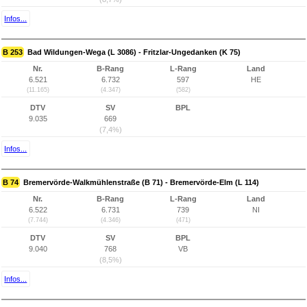
Infos...
B 253
Bad Wildungen-Wega (L 3086) - Fritzlar-Ungedanken (K 75)
Nr.
B-Rang
L-Rang
Land
6.521
6.732
597
HE
(11.165)
(4.347)
(582)
DTV
SV
BPL
9.035
669
(7,4%)
Infos...
B 74
Bremervörde-Walkmühlenstraße (B 71) - Bremervörde-Elm (L 114)
Nr.
B-Rang
L-Rang
Land
6.522
6.731
739
NI
(7.744)
(4.346)
(471)
DTV
SV
BPL
9.040
768
VB
(8,5%)
Infos...