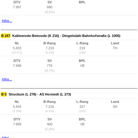
DTV
SV
BPL
7.997
680
(8,5%)
Infos...
B 247
Kallmerode-Beinrode (K 216) - Dingelstädt-Bahnhofstraße (L 1005)
Nr.
B-Rang
L-Rang
Land
5.833
7.219
219
TH
(10.971)
(4.830)
(149)
DTV
SV
BPL
7.998
776
VB
(9,7%)
Infos...
B 5
Struckum (L 278) - AS Horstedt (L 273)
Nr.
B-Rang
L-Rang
Land
5.834
7.218
327
SH
(3.504)
(4.829)
(226)
DTV
SV
BPL
7.999
400
VB
(5,0%)
Infos...