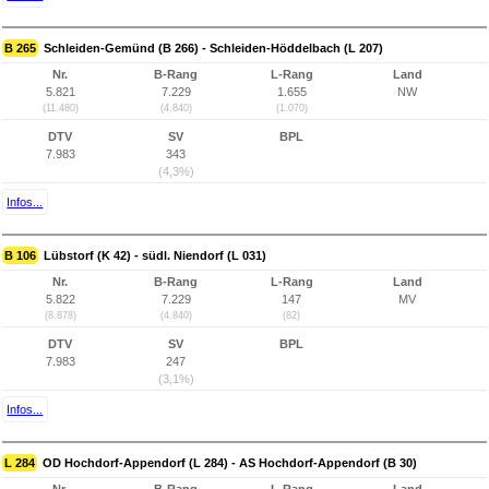
B 265
Schleiden-Gemünd (B 266) - Schleiden-Höddelbach (L 207)
Nr.
B-Rang
L-Rang
Land
5.821
7.229
1.655
NW
(11.480)
(4.840)
(1.070)
DTV
SV
BPL
7.983
343
(4,3%)
Infos...
B 106
Lübstorf (K 42) - südl. Niendorf (L 031)
Nr.
B-Rang
L-Rang
Land
5.822
7.229
147
MV
(8.878)
(4.840)
(82)
DTV
SV
BPL
7.983
247
(3,1%)
Infos...
L 284
OD Hochdorf-Appendorf (L 284) - AS Hochdorf-Appendorf (B 30)