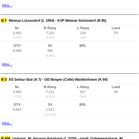
Infos...
B 7
Weimar-Lützendorf (L 1054) - KVP Weimar-Schöndorf (B 85)
Nr.
B-Rang
L-Rang
Land
5.842
7.213
218
TH
(3.944)
(4.824)
(148)
DTV
SV
BPL
8.005
384
(4,8%)
Infos...
B 3
AS Soltau-Süd (A 7) - OD Bergen (Celle)-Wardböhmen (K 64)
Nr.
B-Rang
L-Rang
Land
5.843
7.212
817
NI
(3.119)
(4.823)
(548)
DTV
SV
BPL
8.007
1.017
(12,7%)
Infos...
B 456
Usingen, Ri. Hausen-Arnsbach (L 3270) - nördl. Grävenwiesbach, Ri.