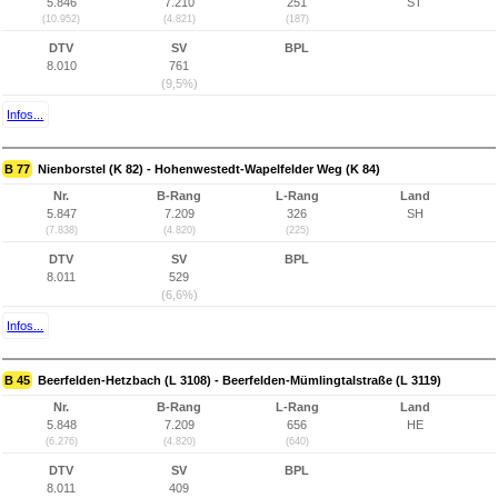
5.846
7.210
251
ST
(10.952)
(4.821)
(187)
DTV
SV
BPL
8.010
761
(9,5%)
Infos...
B 77
Nienborstel (K 82) - Hohenwestedt-Wapelfelder Weg (K 84)
Nr.
B-Rang
L-Rang
Land
5.847
7.209
326
SH
(7.838)
(4.820)
(225)
DTV
SV
BPL
8.011
529
(6,6%)
Infos...
B 45
Beerfelden-Hetzbach (L 3108) - Beerfelden-Mümlingtalstraße (L 3119)
Nr.
B-Rang
L-Rang
Land
5.848
7.209
656
HE
(6.276)
(4.820)
(640)
DTV
SV
BPL
8.011
409