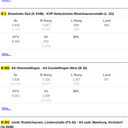
B 3
Ettenheim-Süd (K 5348) - KVP Herbolzheim-Rheinhausenstraße (L 111)
Nr.
B-Rang
L-Rang
Land
5.835
7.217
998
BW
(3.340)
(4.828)
(848)
DTV
SV
BPL
8.000
472
(5,9%)
Infos...
B 492
AS Obermedlingen - AS Gundelfingen-West (B 16)
Nr.
B-Rang
L-Rang
Land
5.836
7.216
1.357
BY
(14.016)
(4.827)
(944)
DTV
SV
BPL
8.001
1.008
(12,6%)
Infos...
B 301
nördl. Rudelzhausen, Lindenstraße (FS 42) - AS südl. Mainburg, Kirchdorf
(St 2049)