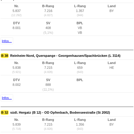
Nr.
B-Rang
L-Rang
Land
5.837
7.216
1.357
BY
(12.292)
(4.827)
(944)
DTV
SV
BPL
8.001
408
VB
(5,1%)
VB
Infos...
B 38
Reinheim-Nord, Querspange - Georgenhausen/Spachbrücken (L 3114)
Nr.
B-Rang
L-Rang
Land
5.838
7.215
659
HE
(5.921)
(4.826)
(643)
DTV
SV
BPL
8.002
888
(11,1%)
Infos...
B 32
südl. Hergatz (B 12) - OD Opfenbach, Bodenseestraße (St 2002)
Nr.
B-Rang
L-Rang
Land
5.839
7.215
1.356
BY
(5.718)
(4.826)
(943)