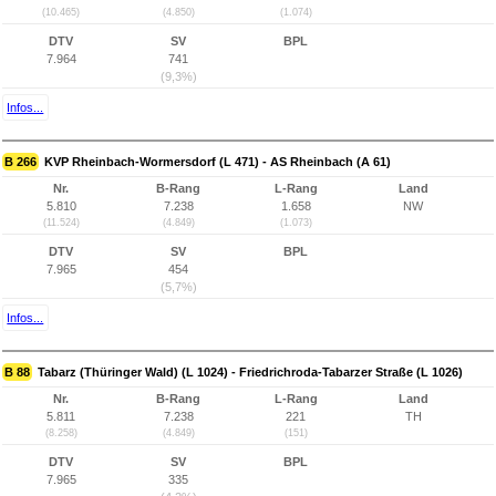
(10.465)
(4.850)
(1.074)
DTV
SV
BPL
7.964
741
(9,3%)
Infos...
B 266
KVP Rheinbach-Wormersdorf (L 471) - AS Rheinbach (A 61)
Nr.
B-Rang
L-Rang
Land
5.810
7.238
1.658
NW
(11.524)
(4.849)
(1.073)
DTV
SV
BPL
7.965
454
(5,7%)
Infos...
B 88
Tabarz (Thüringer Wald) (L 1024) - Friedrichroda-Tabarzer Straße (L 1026)
Nr.
B-Rang
L-Rang
Land
5.811
7.238
221
TH
(8.258)
(4.849)
(151)
DTV
SV
BPL
7.965
335