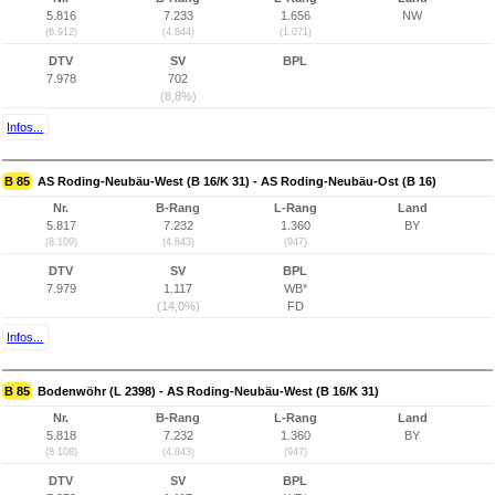
5.816
7.233
1.656
NW
(6.912)
(4.844)
(1.071)
DTV
SV
BPL
7.978
702
(8,8%)
Infos...
B 85
AS Roding-Neubäu-West (B 16/K 31) - AS Roding-Neubäu-Ost (B 16)
Nr.
B-Rang
L-Rang
Land
5.817
7.232
1.360
BY
(8.109)
(4.843)
(947)
DTV
SV
BPL
7.979
1.117
WB*
(14,0%)
FD
Infos...
B 85
Bodenwöhr (L 2398) - AS Roding-Neubäu-West (B 16/K 31)
Nr.
B-Rang
L-Rang
Land
5.818
7.232
1.360
BY
(8.108)
(4.843)
(947)
DTV
SV
BPL