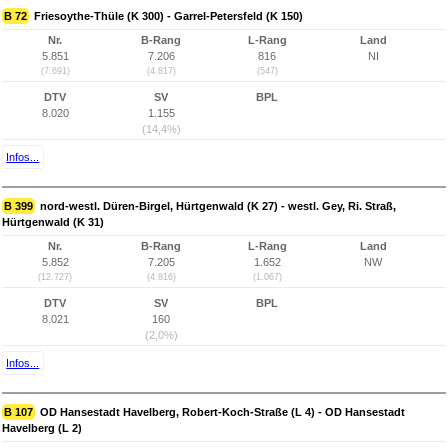
B 72
Friesoythe-Thüle (K 300) - Garrel-Petersfeld (K 150)
Nr.
B-Rang
L-Rang
Land
5.851
7.206
816
NI
(7.691)
(4.817)
(547)
DTV
SV
BPL
8.020
1.155
(14,4%)
Infos...
B 399
nord-westl. Düren-Birgel, Hürtgenwald (K 27) - westl. Gey, Ri. Straß,
Hürtgenwald (K 31)
Nr.
B-Rang
L-Rang
Land
5.852
7.205
1.652
NW
(12.727)
(4.816)
(1.067)
DTV
SV
BPL
8.021
160
(2,0%)
Infos...
B 107
OD Hansestadt Havelberg, Robert-Koch-Straße (L 4) - OD Hansestadt
Havelberg (L 2)