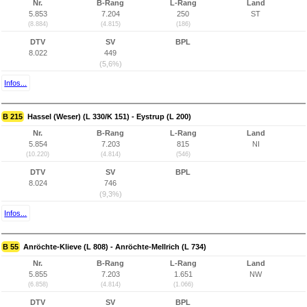
Nr.
B-Rang
L-Rang
Land
5.853
7.204
250
ST
(8.884)
(4.815)
(186)
DTV
SV
BPL
8.022
449
(5,6%)
Infos...
B 215
Hassel (Weser) (L 330/K 151) - Eystrup (L 200)
Nr.
B-Rang
L-Rang
Land
5.854
7.203
815
NI
(10.220)
(4.814)
(546)
DTV
SV
BPL
8.024
746
(9,3%)
Infos...
B 55
Anröchte-Klieve (L 808) - Anröchte-Mellrich (L 734)
Nr.
B-Rang
L-Rang
Land
5.855
7.203
1.651
NW
(6.858)
(4.814)
(1.066)
DTV
SV
BPL