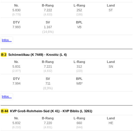
Nr.
B-Rang
L-Rang
Land
5.830
7.222
252
ST
(9.778)
(4.833)
(188)
DTV
SV
BPL
7.993
1.167
VB
(14,6%)
Infos...
B 2
Schönwölkau (K 7449) - Krostitz (L 4)
Nr.
B-Rang
L-Rang
Land
5.831
7.221
312
SN
(2.877)
(4.832)
(220)
DTV
SV
BPL
7.994
711
WB*
(8,9%)
Infos...
B 44
KVP Groß-Rohrheim-Süd (K 41) - KVP Biblis (L 3261)
Nr.
B-Rang
L-Rang
Land
5.832
7.220
660
HE
(6.210)
(4.831)
(644)