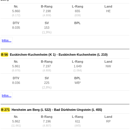
Nr.
B-Rang
L-Rang
Land
5.860
7.198
655
HE
(6.172)
(4.809)
(639)
DTV
SV
BPL
8.035
153
(1,9%)
Infos...
B 56
Euskirchen-Kuchenheim (K 1) - Euskirchen-Kuchenheim (L 210)
Nr.
B-Rang
L-Rang
Land
5.861
7.197
1.649
NW
(6.976)
(4.808)
(1.064)
DTV
SV
BPL
8.036
225
WB*
(2,8%)
Infos...
B 271
Herxheim am Berg (L 522) - Bad Dürkheim-Ungstein (L 455)
Nr.
B-Rang
L-Rang
Land
5.862
7.196
611
RP
(11.661)
(4.807)
(445)