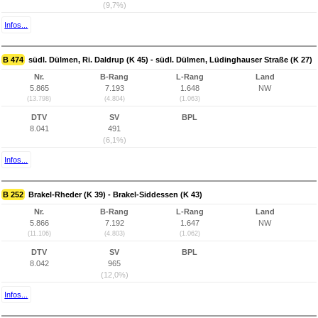
(9,7%)
Infos...
B 474
südl. Dülmen, Ri. Daldrup (K 45) - südl. Dülmen, Lüdinghauser Straße (K 27)
Nr.
B-Rang
L-Rang
Land
5.865
7.193
1.648
NW
(13.798)
(4.804)
(1.063)
DTV
SV
BPL
8.041
491
(6,1%)
Infos...
B 252
Brakel-Rheder (K 39) - Brakel-Siddessen (K 43)
Nr.
B-Rang
L-Rang
Land
5.866
7.192
1.647
NW
(11.106)
(4.803)
(1.062)
DTV
SV
BPL
8.042
965
(12,0%)
Infos...