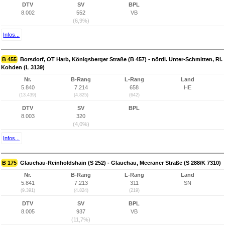
DTV
SV
BPL
8.002
552
VB
(6,9%)
Infos...
B 455
Borsdorf, OT Harb, Königsberger Straße (B 457) - nördl. Unter-Schmitten, Ri.
Kohden (L 3139)
Nr.
B-Rang
L-Rang
Land
5.840
7.214
658
HE
(13.439)
(4.825)
(642)
DTV
SV
BPL
8.003
320
(4,0%)
Infos...
B 175
Glauchau-Reinholdshain (S 252) - Glauchau, Meeraner Straße (S 288/K 7310)
Nr.
B-Rang
L-Rang
Land
5.841
7.213
311
SN
(9.391)
(4.824)
(219)
DTV
SV
BPL
8.005
937
VB
(11,7%)