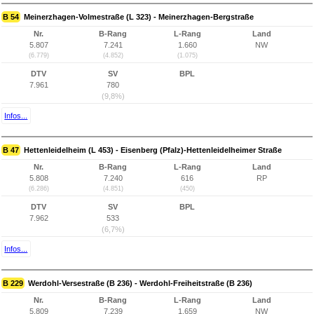
B 54
Meinerzhagen-Volmestraße (L 323) - Meinerzhagen-Bergstraße
Nr.
B-Rang
L-Rang
Land
5.807
7.241
1.660
NW
(6.779)
(4.852)
(1.075)
DTV
SV
BPL
7.961
780
(9,8%)
Infos...
B 47
Hettenleidelheim (L 453) - Eisenberg (Pfalz)-Hettenleidelheimer Straße
Nr.
B-Rang
L-Rang
Land
5.808
7.240
616
RP
(6.286)
(4.851)
(450)
DTV
SV
BPL
7.962
533
(6,7%)
Infos...
B 229
Werdohl-Versestraße (B 236) - Werdohl-Freiheitstraße (B 236)
Nr.
B-Rang
L-Rang
Land
5.809
7.239
1.659
NW