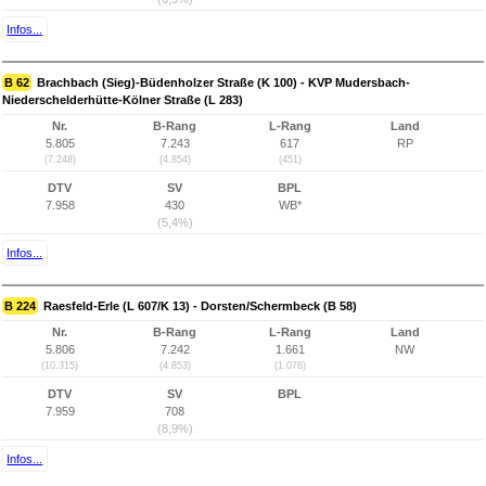
Infos...
B 62
Brachbach (Sieg)-Büdenholzer Straße (K 100) - KVP Mudersbach-
Niederschelderhütte-Kölner Straße (L 283)
Nr.
B-Rang
L-Rang
Land
5.805
7.243
617
RP
(7.248)
(4.854)
(451)
DTV
SV
BPL
7.958
430
WB*
(5,4%)
Infos...
B 224
Raesfeld-Erle (L 607/K 13) - Dorsten/Schermbeck (B 58)
Nr.
B-Rang
L-Rang
Land
5.806
7.242
1.661
NW
(10.315)
(4.853)
(1.076)
DTV
SV
BPL
7.959
708
(8,9%)
Infos...