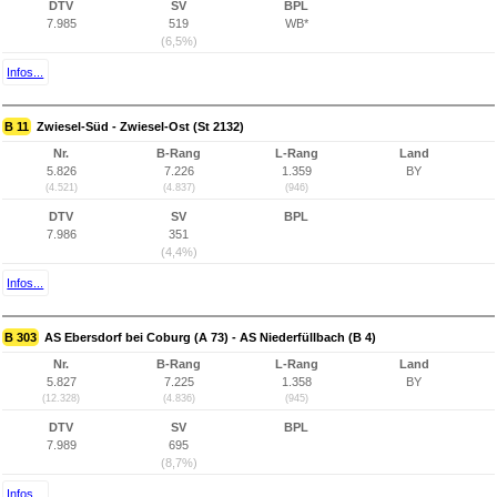
DTV
SV
BPL
7.985
519
WB*
(6,5%)
Infos...
B 11
Zwiesel-Süd - Zwiesel-Ost (St 2132)
Nr.
B-Rang
L-Rang
Land
5.826
7.226
1.359
BY
(4.521)
(4.837)
(946)
DTV
SV
BPL
7.986
351
(4,4%)
Infos...
B 303
AS Ebersdorf bei Coburg (A 73) - AS Niederfüllbach (B 4)
Nr.
B-Rang
L-Rang
Land
5.827
7.225
1.358
BY
(12.328)
(4.836)
(945)
DTV
SV
BPL
7.989
695
(8,7%)
Infos...