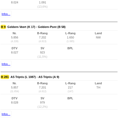
8.024
1.091
(13,6%)
Infos...
B 9
Geldern-Veert (K 17) - Geldern-Pont (B 58)
Nr.
B-Rang
L-Rang
Land
5.856
7.202
1.650
NW
(4.228)
(4.813)
(1.065)
DTV
SV
BPL
8.027
923
(11,5%)
Infos...
B 281
AS Triptis (L 1087) - AS Triptis (A 9)
Nr.
B-Rang
L-Rang
Land
5.857
7.201
217
TH
(11.854)
(4.812)
(147)
DTV
SV
BPL
8.028
979
(12,2%)
Infos...