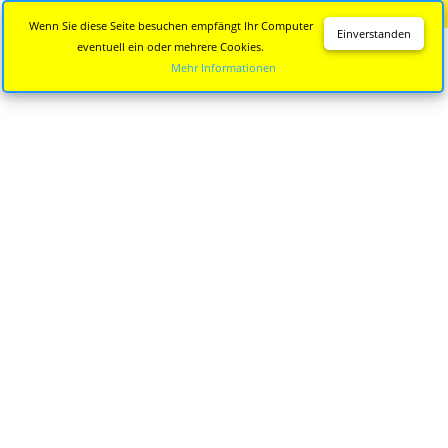
Diese Seite wird nicht mehr aktualisiert.
Zur neuen Seite
Wenn Sie diese Seite besuchen empfängt Ihr Computer
Einverstanden
eventuell ein oder mehrere Cookies.
Mehr Informationen