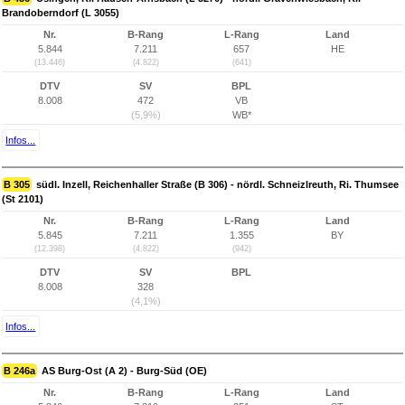
Brandoberndorf (L 3055)
Nr.
B-Rang
L-Rang
Land
5.844
7.211
657
HE
(13.446)
(4.822)
(641)
DTV
SV
BPL
8.008
472
VB
(5,9%)
WB*
Infos...
B 305
südl. Inzell, Reichenhaller Straße (B 306) - nördl. Schneizlreuth, Ri. Thumsee
(St 2101)
Nr.
B-Rang
L-Rang
Land
5.845
7.211
1.355
BY
(12.398)
(4.822)
(942)
DTV
SV
BPL
8.008
328
(4,1%)
Infos...
B 246a
AS Burg-Ost (A 2) - Burg-Süd (OE)
Nr.
B-Rang
L-Rang
Land