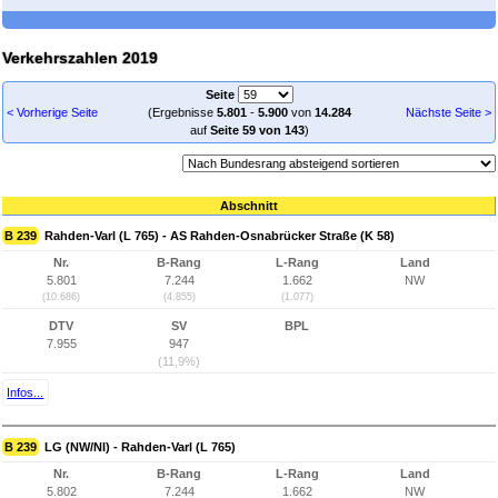
Verkehrszahlen 2019
Seite
< Vorherige Seite
(Ergebnisse
5.801
-
5.900
von
14.284
Nächste Seite >
auf
Seite 59 von 143
)
Abschnitt
B 239
Rahden-Varl (L 765) - AS Rahden-Osnabrücker Straße (K 58)
Nr.
B-Rang
L-Rang
Land
5.801
7.244
1.662
NW
(10.686)
(4.855)
(1.077)
DTV
SV
BPL
7.955
947
(11,9%)
Infos...
B 239
LG (NW/NI) - Rahden-Varl (L 765)
Nr.
B-Rang
L-Rang
Land
5.802
7.244
1.662
NW