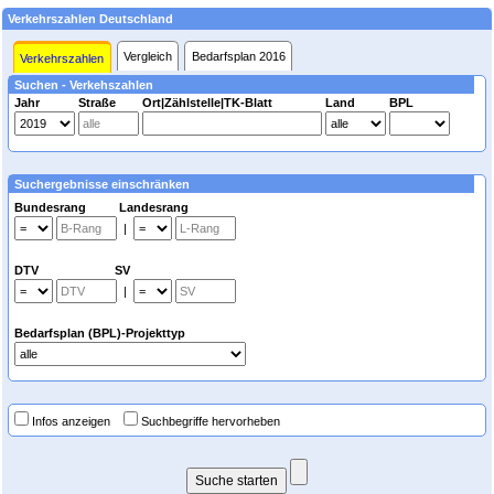
Verkehrszahlen Deutschland
Vergleich
Bedarfsplan 2016
Verkehrszahlen
Suchen - Verkehszahlen
Jahr
Straße
Ort|Zählstelle|TK-Blatt
Land
BPL
Suchergebnisse einschränken
Bundesrang Landesrang
|
DTV SV
|
Bedarfsplan (BPL)-Projekttyp
Infos anzeigen
Suchbegriffe hervorheben