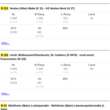
B 215
Verden (Aller)-Walle (K 11) - AS Verden-Nord (A 27)
Nr.
B-Rang
L-Rang
Land
5.858
7.200
814
NI
(10.215)
(4.811)
(545)
DTV
SV
BPL
8.030
683
(8,5%)
Infos...
B 156
nördl. Weißwasser/Oberlausitz, Ri. Gablenz (K 8479) - nord-westl.
Krauschwitz (B 115)
Nr.
B-Rang
L-Rang
Land
5.859
7.199
310
SN
(9.059)
(4.810)
(218)
DTV
SV
BPL
8.034
297
(3,7%)
Infos...
B 43
Mühlheim (Main)-Ludwigstraße - Mühlheim (Main)-Lämmerspielerstraße (L
3064)