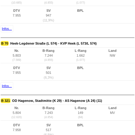
(10.685)
(4.855)
(1.077)
DTV
SV
BPL
7.955
947
(11,9%)
Infos...
B 70
Heek-Legdener Straße (L 574) - KVP Heek (L 573/L 574)
Nr.
B-Rang
L-Rang
Land
5.803
7.244
1.662
NW
(7.589)
(4.855)
(1.077)
DTV
SV
BPL
7.955
501
(6,3%)
Infos...
B 321
OD Hagenow, Stadtmitte (K 29) - AS Hagenow (A 24) (11)
Nr.
B-Rang
L-Rang
Land
5.804
7.243
149
MV
(12.620)
(4.854)
(84)
DTV
SV
BPL
7.958
517
(6,5%)