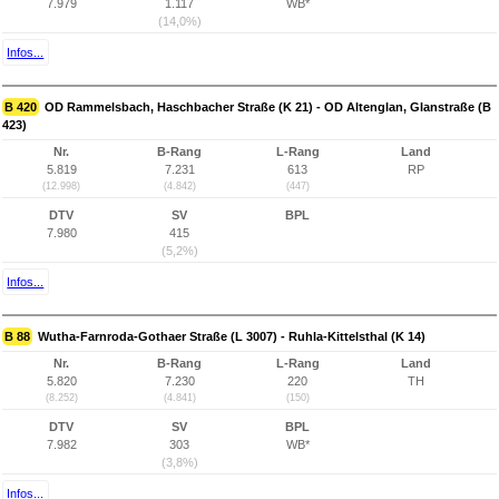
7.979
1.117
WB*
(14,0%)
Infos...
B 420
OD Rammelsbach, Haschbacher Straße (K 21) - OD Altenglan, Glanstraße (B
423)
Nr.
B-Rang
L-Rang
Land
5.819
7.231
613
RP
(12.998)
(4.842)
(447)
DTV
SV
BPL
7.980
415
(5,2%)
Infos...
B 88
Wutha-Farnroda-Gothaer Straße (L 3007) - Ruhla-Kittelsthal (K 14)
Nr.
B-Rang
L-Rang
Land
5.820
7.230
220
TH
(8.252)
(4.841)
(150)
DTV
SV
BPL
7.982
303
WB*
(3,8%)
Infos...