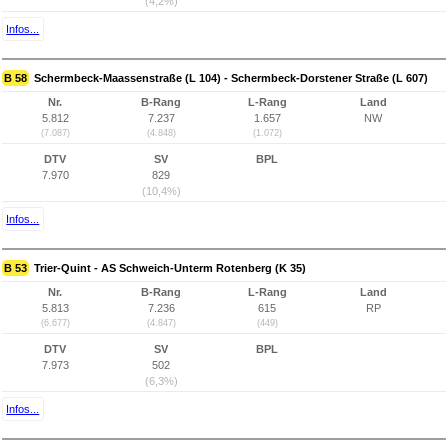
(4,2%)
Infos...
B 58
Schermbeck-Maassenstraße (L 104) - Schermbeck-Dorstener Straße (L 607)
Nr.
B-Rang
L-Rang
Land
5.812
7.237
1.657
NW
(7.087)
(4.848)
(1.072)
DTV
SV
BPL
7.970
829
(10,4%)
Infos...
B 53
Trier-Quint - AS Schweich-Unterm Rotenberg (K 35)
Nr.
B-Rang
L-Rang
Land
5.813
7.236
615
RP
(6.677)
(4.847)
(449)
DTV
SV
BPL
7.973
502
(6,3%)
Infos...