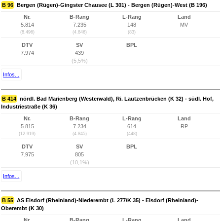
B 96
Bergen (Rügen)-Gingster Chausee (L 301) - Bergen (Rügen)-West (B 196)
Nr.
B-Rang
L-Rang
Land
5.814
7.235
148
MV
(8.496)
(4.846)
(83)
DTV
SV
BPL
7.974
439
(5,5%)
Infos...
B 414
nördl. Bad Marienberg (Westerwald), Ri. Lautzenbrücken (K 32) - südl. Hof,
Industriestraße (K 36)
Nr.
B-Rang
L-Rang
Land
5.815
7.234
614
RP
(12.919)
(4.845)
(448)
DTV
SV
BPL
7.975
805
(10,1%)
Infos...
B 55
AS Elsdorf (Rheinland)-Niederembt (L 277/K 35) - Elsdorf (Rheinland)-
Oberembt (K 30)
Nr.
B-Rang
L-Rang
Land