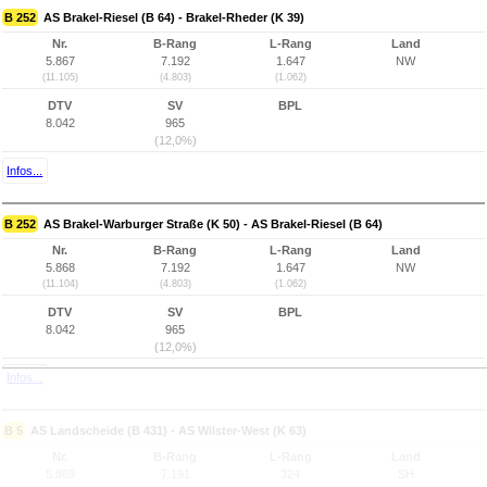
B 252
AS Brakel-Riesel (B 64) - Brakel-Rheder (K 39)
Nr.
B-Rang
L-Rang
Land
5.867
7.192
1.647
NW
(11.105)
(4.803)
(1.062)
DTV
SV
BPL
8.042
965
(12,0%)
Infos...
B 252
AS Brakel-Warburger Straße (K 50) - AS Brakel-Riesel (B 64)
Nr.
B-Rang
L-Rang
Land
5.868
7.192
1.647
NW
(11.104)
(4.803)
(1.062)
DTV
SV
BPL
8.042
965
(12,0%)
Infos...
B 5
AS Landscheide (B 431) - AS Wilster-West (K 63)
Nr.
B-Rang
L-Rang
Land
5.869
7.191
324
SH