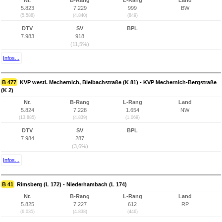
Nr.
B-Rang
L-Rang
Land
5.823
7.229
999
BW
(5.588)
(4.840)
(849)
DTV
SV
BPL
7.983
918
(11,5%)
Infos...
B 477
KVP westl. Mechernich, Bleibachstraße (K 81) - KVP Mechernich-Bergstraße
(K 2)
Nr.
B-Rang
L-Rang
Land
5.824
7.228
1.654
NW
(13.885)
(4.839)
(1.069)
DTV
SV
BPL
7.984
287
(3,6%)
Infos...
B 41
Rimsberg (L 172) - Niederhambach (L 174)
Nr.
B-Rang
L-Rang
Land
5.825
7.227
612
RP
(6.035)
(4.838)
(446)