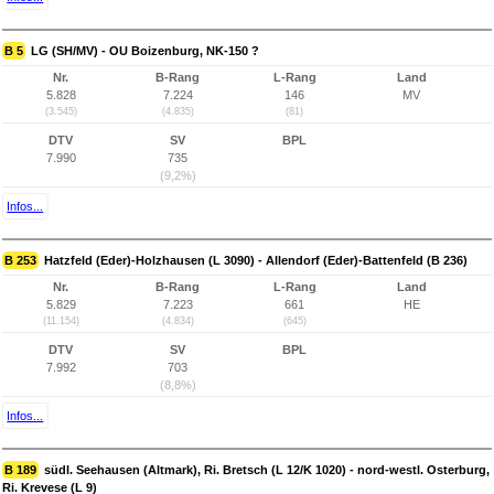
B 5
LG (SH/MV) - OU Boizenburg, NK-150 ?
Nr.
B-Rang
L-Rang
Land
5.828
7.224
146
MV
(3.545)
(4.835)
(81)
DTV
SV
BPL
7.990
735
(9,2%)
Infos...
B 253
Hatzfeld (Eder)-Holzhausen (L 3090) - Allendorf (Eder)-Battenfeld (B 236)
Nr.
B-Rang
L-Rang
Land
5.829
7.223
661
HE
(11.154)
(4.834)
(645)
DTV
SV
BPL
7.992
703
(8,8%)
Infos...
B 189
südl. Seehausen (Altmark), Ri. Bretsch (L 12/K 1020) - nord-westl. Osterburg,
Ri. Krevese (L 9)