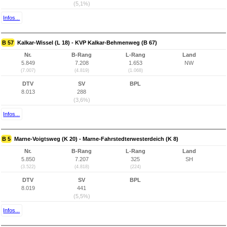
(5,1%)
Infos...
B 57
Kalkar-Wissel (L 18) - KVP Kalkar-Behmenweg (B 67)
Nr.
B-Rang
L-Rang
Land
5.849
7.208
1.653
NW
(7.007)
(4.819)
(1.068)
DTV
SV
BPL
8.013
288
(3,6%)
Infos...
B 5
Marne-Voigtsweg (K 20) - Marne-Fahrstedterwesterdeich (K 8)
Nr.
B-Rang
L-Rang
Land
5.850
7.207
325
SH
(3.522)
(4.818)
(224)
DTV
SV
BPL
8.019
441
(5,5%)
Infos...