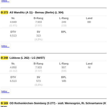
Infos...
B 273
AS Wandlitz (A 11) - Bernau (Berlin) (L 304)
Nr.
B-Rang
L-Rang
Land
4.849
7.933
249
BB
(11.671)
(5.537)
(133)
DTV
SV
BPL
6.513
313
(4,8%)
Infos...
B 248
Lübbow (L 262) - LG (NI/ST)
Nr.
B-Rang
L-Rang
Land
4.850
7.933
907
NI
(11.012)
(5.537)
(638)
DTV
SV
BPL
6.513
573
WB
(8,8%)
Infos...
B 169
OD Rothenkirchen-Steinberg (S 277) - südl. Wernesgrün, Ri. Schnarrtanne (K