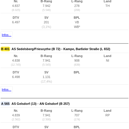
Nr.
B-Rang
L-Rang
Land
4.837
7.942
278
TH
(8.025)
(5.546)
(208)
DTV
SV
BPL
6.497
201
VB
(3,1%)
WB*
Infos...
B 401
AS Sedelsberg/Friesoythe (B 72) - Kampe, Barßeler Straße (L 832)
Nr.
B-Rang
L-Rang
Land
4.838
7.941
908
NI
(12.745)
(5.545)
(639)
DTV
SV
BPL
6.498
1.131
(17,4%)
Infos...
A 565
AS Gelsdorf (13) - AN Gelsdorf (B 257)
Nr.
B-Rang
L-Rang
Land
4.839
7.941
707
RP
(2.562)
(2.500)
(174)
DTV
SV
BPL