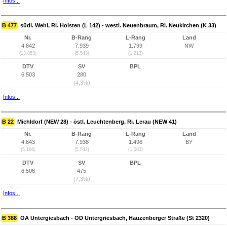
Infos...
B 477
südl. Wehl, Ri. Hoisten (L 142) - westl. Neuenbraum, Ri. Neukirchen (K 33)
Nr.
B-Rang
L-Rang
Land
4.842
7.939
1.799
NW
(13.853)
(5.543)
(1.213)
DTV
SV
BPL
6.503
280
(4,3%)
Infos...
B 22
Michldorf (NEW 28) - östl. Leuchtenberg, Ri. Lerau (NEW 41)
Nr.
B-Rang
L-Rang
Land
4.843
7.938
1.496
BY
(5.166)
(5.542)
(1.083)
DTV
SV
BPL
6.506
475
(7,3%)
Infos...
B 388
OA Untergiesbach - OD Untergriesbach, Hauzenberger Straße (St 2320)