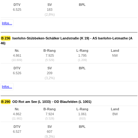
DTV
SV
BPL
6.525
183
(2,8%)
Infos...
B 236
Iserlohn-Stübbeken-Schälker Landstraße (K 19) - AS Iserlohn-Letmathe (A
46)
Nr.
B-Rang
L-Rang
Land
4.861
7.925
1.795
NW
(10.609)
(5.529)
(1.209)
DTV
SV
BPL
6.526
209
(3,2%)
Infos...
B 290
OD Rot am See (L 1033) - OD Blaufelden (L 1001)
Nr.
B-Rang
L-Rang
Land
4.862
7.924
1.061
BW
(11.982)
(5.528)
(910)
DTV
SV
BPL
6.527
607
(9,3%)