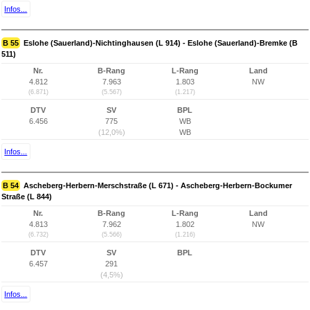
Infos...
B 55
Eslohe (Sauerland)-Nichtinghausen (L 914) - Eslohe (Sauerland)-Bremke (B
511)
Nr.
B-Rang
L-Rang
Land
4.812
7.963
1.803
NW
(6.871)
(5.567)
(1.217)
DTV
SV
BPL
6.456
775
WB
(12,0%)
WB
Infos...
B 54
Ascheberg-Herbern-Merschstraße (L 671) - Ascheberg-Herbern-Bockumer
Straße (L 844)
Nr.
B-Rang
L-Rang
Land
4.813
7.962
1.802
NW
(6.732)
(5.566)
(1.216)
DTV
SV
BPL
6.457
291
(4,5%)
Infos...