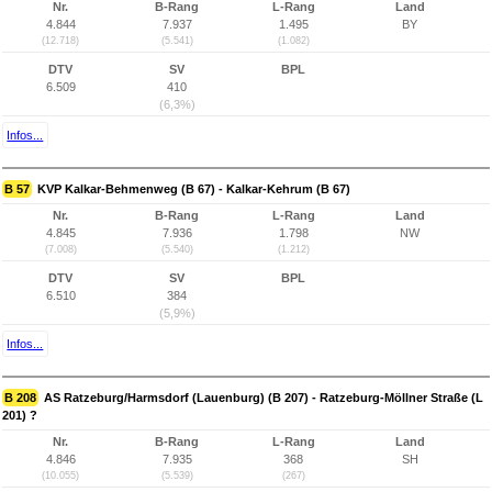
Nr.
B-Rang
L-Rang
Land
4.844
7.937
1.495
BY
(12.718)
(5.541)
(1.082)
DTV
SV
BPL
6.509
410
(6,3%)
Infos...
B 57
KVP Kalkar-Behmenweg (B 67) - Kalkar-Kehrum (B 67)
Nr.
B-Rang
L-Rang
Land
4.845
7.936
1.798
NW
(7.008)
(5.540)
(1.212)
DTV
SV
BPL
6.510
384
(5,9%)
Infos...
B 208
AS Ratzeburg/Harmsdorf (Lauenburg) (B 207) - Ratzeburg-Möllner Straße (L
201) ?
Nr.
B-Rang
L-Rang
Land
4.846
7.935
368
SH
(10.055)
(5.539)
(267)