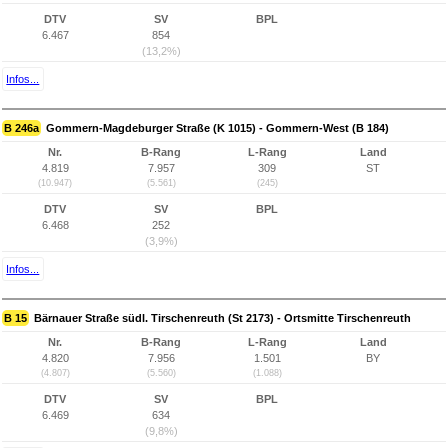
DTV
SV
BPL
6.467
854
(13,2%)
Infos...
B 246a
Gommern-Magdeburger Straße (K 1015) - Gommern-West (B 184)
Nr.
B-Rang
L-Rang
Land
4.819
7.957
309
ST
(10.947)
(5.561)
(245)
DTV
SV
BPL
6.468
252
(3,9%)
Infos...
B 15
Bärnauer Straße südl. Tirschenreuth (St 2173) - Ortsmitte Tirschenreuth
Nr.
B-Rang
L-Rang
Land
4.820
7.956
1.501
BY
(4.807)
(5.560)
(1.088)
DTV
SV
BPL
6.469
634
(9,8%)