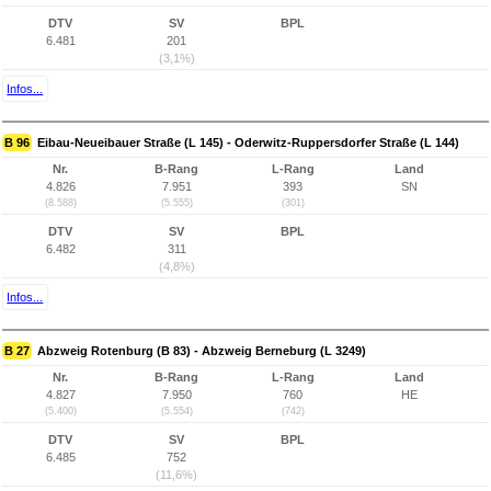
DTV
SV
BPL
6.481
201
(3,1%)
Infos...
B 96
Eibau-Neueibauer Straße (L 145) - Oderwitz-Ruppersdorfer Straße (L 144)
Nr.
B-Rang
L-Rang
Land
4.826
7.951
393
SN
(8.588)
(5.555)
(301)
DTV
SV
BPL
6.482
311
(4,8%)
Infos...
B 27
Abzweig Rotenburg (B 83) - Abzweig Berneburg (L 3249)
Nr.
B-Rang
L-Rang
Land
4.827
7.950
760
HE
(5.400)
(5.554)
(742)
DTV
SV
BPL
6.485
752
(11,6%)