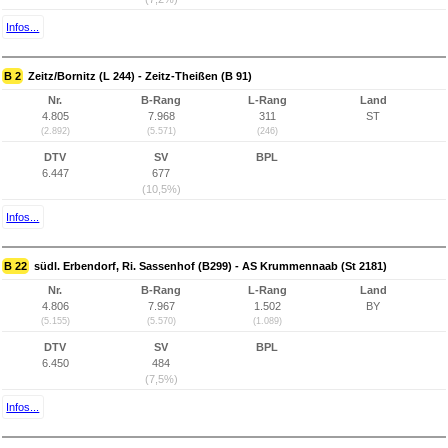
Infos...
B 2
Zeitz/Bornitz (L 244) - Zeitz-Theißen (B 91)
Nr.
B-Rang
L-Rang
Land
4.805
7.968
311
ST
(2.892)
(5.571)
(246)
DTV
SV
BPL
6.447
677
(10,5%)
Infos...
B 22
südl. Erbendorf, Ri. Sassenhof (B299) - AS Krummennaab (St 2181)
Nr.
B-Rang
L-Rang
Land
4.806
7.967
1.502
BY
(5.155)
(5.570)
(1.089)
DTV
SV
BPL
6.450
484
(7,5%)
Infos...