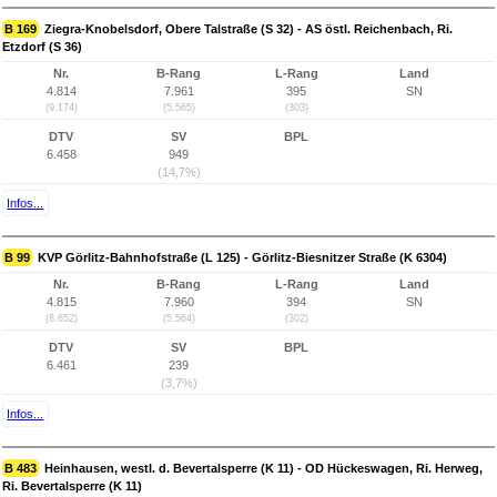
B 169
Ziegra-Knobelsdorf, Obere Talstraße (S 32) - AS östl. Reichenbach, Ri.
Etzdorf (S 36)
Nr.
B-Rang
L-Rang
Land
4.814
7.961
395
SN
(9.174)
(5.565)
(303)
DTV
SV
BPL
6.458
949
(14,7%)
Infos...
B 99
KVP Görlitz-Bahnhofstraße (L 125) - Görlitz-Biesnitzer Straße (K 6304)
Nr.
B-Rang
L-Rang
Land
4.815
7.960
394
SN
(8.652)
(5.564)
(302)
DTV
SV
BPL
6.461
239
(3,7%)
Infos...
B 483
Heinhausen, westl. d. Bevertalsperre (K 11) - OD Hückeswagen, Ri. Herweg,
Ri. Bevertalsperre (K 11)