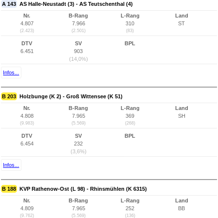
A 143
AS Halle-Neustadt (3) - AS Teutschenthal (4)
Nr.
B-Rang
L-Rang
Land
4.807
7.966
310
ST
(2.423)
(2.501)
(83)
DTV
SV
BPL
6.451
903
(14,0%)
Infos...
B 203
Holzbunge (K 2) - Groß Wittensee (K 51)
Nr.
B-Rang
L-Rang
Land
4.808
7.965
369
SH
(9.983)
(5.569)
(268)
DTV
SV
BPL
6.454
232
(3,6%)
Infos...
B 188
KVP Rathenow-Ost (L 98) - Rhinsmühlen (K 6315)
Nr.
B-Rang
L-Rang
Land
4.809
7.965
252
BB
(9.762)
(5.569)
(136)