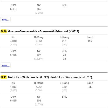
DTV
SV
BPL
6.454
465
(7,2%)
Infos...
B 96
Gransee-Dannenwalde - Gransee-Altlüdersdorf (K 6514)
Nr.
B-Rang
L-Rang
Land
4.810
7.964
251
BB
(8.512)
(5.568)
(135)
DTV
SV
BPL
6.455
807
VB
(12,5%)
VB
Infos...
B 41
Nohfelden-Wolfersweiler (L 322) - Nohfelden-Wolfersweiler (L 316)
Nr.
B-Rang
L-Rang
Land
4.811
7.964
180
SL
(6.026)
(5.568)
(101)
DTV
SV
BPL
6.455
303
(4,7%)