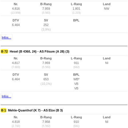
Nr.
B-Rang
L-Rang
Land
4.816
7.959
1.801
NW
(13.959)
(5.563)
(1.215)
DTV
SV
BPL
6.464
252
(3,9%)
Infos...
B 72
Hesel (B 436/L 24) - AS Filsum (A 28) (3)
Nr.
B-Rang
L-Rang
Land
4.817
7.959
911
NI
(7.683)
(5.563)
(642)
DTV
SV
BPL
6.464
653
WB*
(10,1%)
VB
VB
Infos...
B 1
Mehle-Quanthof (K 7) - AS Elze (B 3)
Nr.
B-Rang
L-Rang
Land
4.818
7.958
910
NI
(2.742)
(5.562)
(641)