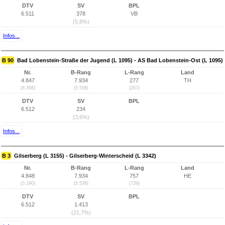
DTV
SV
BPL
6.511
378
VB
(5,8%)
Infos...
B 90
Bad Lobenstein-Straße der Jugend (L 1095) - AS Bad Lobenstein-Ost (L 1095)
Nr.
B-Rang
L-Rang
Land
4.847
7.934
277
TH
(8.356)
(5.538)
(207)
DTV
SV
BPL
6.512
234
(3,6%)
Infos...
B 3
Gilserberg (L 3155) - Gilserberg-Winterscheid (L 3342)
Nr.
B-Rang
L-Rang
Land
4.848
7.934
757
HE
(3.190)
(5.538)
(739)
DTV
SV
BPL
6.512
1.413
(21,7%)