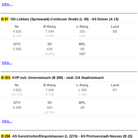
Infos...
B 87
OD Lübben (Spreewald)-Cottbuser Straße (L 49) - AS Duben (A 13)
Nr.
B-Rang
L-Rang
Land
4.828
7.949
250
BB
(8.168)
(5.553)
(134)
DTV
SV
BPL
6.486
636
VB
(9,8%)
WB*
Infos...
B 303
KVP östl. Untersteinach (B 289) - südl. OA Stadtsteinach
Nr.
B-Rang
L-Rang
Land
4.829
7.948
1.499
BY
(12.313)
(5.552)
(1.086)
DTV
SV
BPL
6.488
564
VB
(8,7%)
Infos...
B 286
AS Gerolzhofen/Dingolshausen (L 2274) - AS Prichsenstadt-Neuses (B 22)