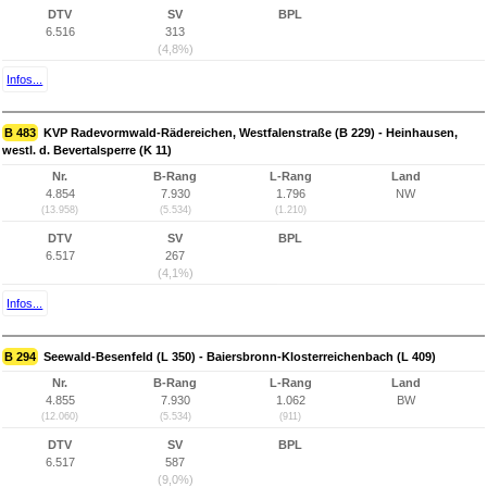
DTV
SV
BPL
6.516
313
(4,8%)
Infos...
B 483
KVP Radevormwald-Rädereichen, Westfalenstraße (B 229) - Heinhausen,
westl. d. Bevertalsperre (K 11)
Nr.
B-Rang
L-Rang
Land
4.854
7.930
1.796
NW
(13.958)
(5.534)
(1.210)
DTV
SV
BPL
6.517
267
(4,1%)
Infos...
B 294
Seewald-Besenfeld (L 350) - Baiersbronn-Klosterreichenbach (L 409)
Nr.
B-Rang
L-Rang
Land
4.855
7.930
1.062
BW
(12.060)
(5.534)
(911)
DTV
SV
BPL
6.517
587
(9,0%)