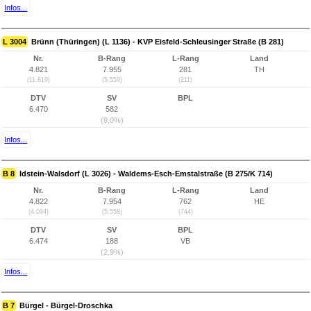
Infos...
L 3004
Brünn (Thüringen) (L 1136) - KVP Eisfeld-Schleusinger Straße (B 281)
Nr.
B-Rang
L-Rang
Land
4.821
7.955
281
TH
(11.819)
(5.559)
(211)
DTV
SV
BPL
6.470
582
(9,0%)
Infos...
B 8
Idstein-Walsdorf (L 3026) - Waldems-Esch-Emstalstraße (B 275/K 714)
Nr.
B-Rang
L-Rang
Land
4.822
7.954
762
HE
(4.094)
(5.558)
(744)
DTV
SV
BPL
6.474
188
VB
(2,9%)
Infos...
B 7
Bürgel - Bürgel-Droschka