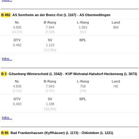
B 492
AS Sontheim an der Brenz-Ost (L 1167) - AS Obermedlingen
Nr.
B-Rang
L-Rang
Land
4.835
7.944
1.063
BW
(14.015)
(5.548)
(912)
DTV
SV
BPL
6.492
1.123
(17,3%)
Infos...
B 3
Gilserberg-Winterscheid (L 3342) - KVP Wohratal-Halsdorf-Heckenweg (L 3073)
Nr.
B-Rang
L-Rang
Land
4.836
7.943
758
HE
(3.191)
(5.547)
(740)
DTV
SV
BPL
6.493
1.188
(18,3%)
Infos...
B 85
Bad Frankenhausen (Kyffhäuser) (L 1172) - Oldisleben (L 1221)