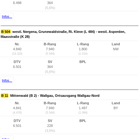
6.498
364
(5,6%)
Infos...
B 504
westl. Nergena, Grunewaldstraße, Ri. Kleve (L 484) - westl. Asperden,
Maasstraße (K 28)
Nr.
B-Rang
L-Rang
Land
4.840
7.940
1.800
NW
(14.110)
(5.544)
(1.214)
DTV
SV
BPL
6.501
364
(5,6%)
Infos...
B 11
Mittenwald (B 2) - Wallgau, Ortsausgang Wallgau-Nord
Nr.
B-Rang
L-Rang
Land
4.841
7.940
1.497
BY
(4.478)
(5.544)
(1.084)
DTV
SV
BPL
6.501
228
(3,5%)