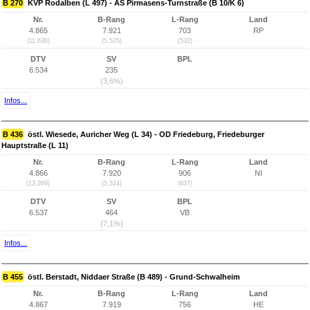
B 270
KVP Rodalben (L 497) - AS Pirmasens-Turnstraße (B 10/K 6)
Nr.
B-Rang
L-Rang
Land
4.865
7.921
703
RP
(11.638)
(5.525)
(532)
DTV
SV
BPL
6.534
235
(3,6%)
Infos...
B 436
östl. Wiesede, Auricher Weg (L 34) - OD Friedeburg, Friedeburger
Hauptstraße (L 11)
Nr.
B-Rang
L-Rang
Land
4.866
7.920
906
NI
(13.269)
(5.524)
(637)
DTV
SV
BPL
6.537
464
VB
(7,1%)
Infos...
B 455
östl. Berstadt, Niddaer Straße (B 489) - Grund-Schwalheim
Nr.
B-Rang
L-Rang
Land
4.867
7.919
756
HE