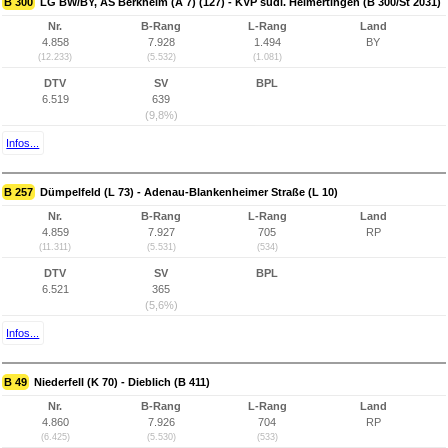
B 300
LG BW/BY, AS Berkheim (A 7) (127) - KVP südl. Heimertingen (B 300/St 2031)
Nr.
B-Rang
L-Rang
Land
4.858
7.928
1.494
BY
(12.233)
(5.532)
(1.081)
DTV
SV
BPL
6.519
639
(9,8%)
Infos...
B 257
Dümpelfeld (L 73) - Adenau-Blankenheimer Straße (L 10)
Nr.
B-Rang
L-Rang
Land
4.859
7.927
705
RP
(11.311)
(5.531)
(534)
DTV
SV
BPL
6.521
365
(5,6%)
Infos...
B 49
Niederfell (K 70) - Dieblich (B 411)
Nr.
B-Rang
L-Rang
Land
4.860
7.926
704
RP
(6.425)
(5.530)
(533)