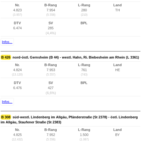
Nr.
B-Rang
L-Rang
Land
4.823
7.954
280
TH
(3.957)
(5.558)
(210)
DTV
SV
BPL
6.474
285
(4,4%)
Infos...
B 426
nord-östl. Gernsheim (B 44) - westl. Hahn, Ri. Biebesheim am Rhein (L 3361)
Nr.
B-Rang
L-Rang
Land
4.824
7.953
761
HE
(13.120)
(5.557)
(743)
DTV
SV
BPL
6.476
427
(6,6%)
Infos...
B 308
süd-westl. Lindenberg im Allgäu, Pfänderstraße (St 2378) - östl. Lindenberg
im Allgäu, Staufener Straße (St 2383)
Nr.
B-Rang
L-Rang
Land
4.825
7.952
1.500
BY
(12.432)
(5.556)
(1.087)