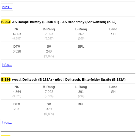
Infos...
B 203
AS Damp/Thumby (L 26/K 61) - AS Brodersby (Schwansen) (K 62)
Nr.
B-Rang
L-Rang
Land
4.863
7.923
367
SH
(9.989)
(5.527)
(266)
DTV
SV
BPL
6.528
248
(3,8%)
Infos...
B 184
westl. Delitzsch (B 183A) - nördl. Delitzsch, Bitterfelder Straße (B 183A)
Nr.
B-Rang
L-Rang
Land
4.864
7.922
391
SN
(9.625)
(5.526)
(299)
DTV
SV
BPL
6.531
379
(5,8%)
Infos...