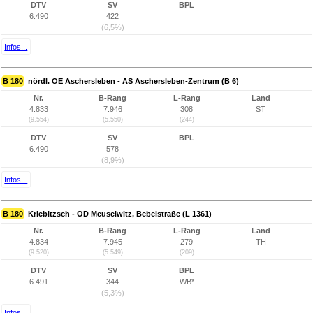
DTV
SV
BPL
6.490
422
(6,5%)
Infos...
B 180
nördl. OE Aschersleben - AS Aschersleben-Zentrum (B 6)
Nr.
B-Rang
L-Rang
Land
4.833
7.946
308
ST
(9.554)
(5.550)
(244)
DTV
SV
BPL
6.490
578
(8,9%)
Infos...
B 180
Kriebitzsch - OD Meuselwitz, Bebelstraße (L 1361)
Nr.
B-Rang
L-Rang
Land
4.834
7.945
279
TH
(9.520)
(5.549)
(209)
DTV
SV
BPL
6.491
344
WB*
(5,3%)
Infos...