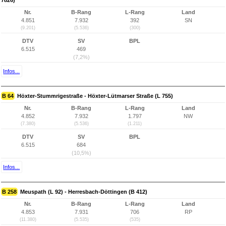
7826)
Nr.
B-Rang
L-Rang
Land
4.851
7.932
392
SN
(9.201)
(5.536)
(300)
DTV
SV
BPL
6.515
469
(7,2%)
Infos...
B 64
Höxter-Stummrigestraße - Höxter-Lütmarser Straße (L 755)
Nr.
B-Rang
L-Rang
Land
4.852
7.932
1.797
NW
(7.380)
(5.536)
(1.211)
DTV
SV
BPL
6.515
684
(10,5%)
Infos...
B 258
Meuspath (L 92) - Herresbach-Döttingen (B 412)
Nr.
B-Rang
L-Rang
Land
4.853
7.931
706
RP
(11.380)
(5.535)
(535)