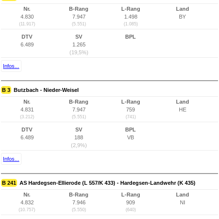
Nr.
B-Rang
L-Rang
Land
4.830
7.947
1.498
BY
(11.917)
(5.551)
(1.085)
DTV
SV
BPL
6.489
1.265
(19,5%)
Infos...
B 3
Butzbach - Nieder-Weisel
Nr.
B-Rang
L-Rang
Land
4.831
7.947
759
HE
(3.212)
(5.551)
(741)
DTV
SV
BPL
6.489
188
VB
(2,9%)
Infos...
B 241
AS Hardegsen-Ellierode (L 557/K 433) - Hardegsen-Landwehr (K 435)
Nr.
B-Rang
L-Rang
Land
4.832
7.946
909
NI
(10.757)
(5.550)
(640)