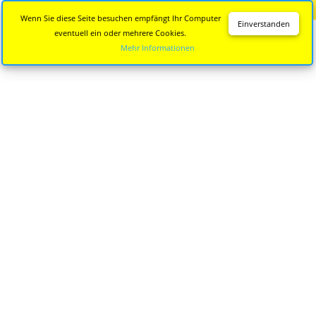
Diese Seite wird nicht mehr aktualisiert.
Zur neuen Seite
Wenn Sie diese Seite besuchen empfängt Ihr Computer
Einverstanden
eventuell ein oder mehrere Cookies.
Mehr Informationen