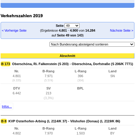
Verkehrszahlen 2019
Seite
< Vorherige Seite
(Ergebnisse
4.801
-
4.900
von
14.284
Nächste Seite >
auf
Seite 49 von 143
)
Abschnitt
B 173
Oberschöna, Ri. Falkenstein (S 203) - Oberschöna, Dorfstraße (S 206/K 7771)
Nr.
B-Rang
L-Rang
Land
4.801
7.971
396
SN
(9.335)
(5.574)
(304)
DTV
SV
BPL
6.442
213
(3,3%)
Infos...
B 8
KVP Osterhofen-Arbing (L 2114/K 37) - Vilshofen (Donau) (L 2119/K 86)
Nr.
B-Rang
L-Rang
Land
4.802
7.970
1.503
BY