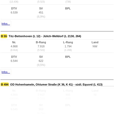
(13.436)
(5.523)
(738)
DTV
SV
BPL
6.539
451
(6,9%)
Infos...
B 55
Titz-Bettenhoven (L 12) - Jülich-Welldorf (L 213/L 264)
Nr.
B-Rang
L-Rang
Land
4.868
7.918
1.794
NW
(6.914)
(5.522)
(1.208)
DTV
SV
BPL
6.544
622
(9,5%)
Infos...
B 494
OD Hohenhameln, Ohlumer Straße (K 36, K 41) - südl. Equord (L 413)
Nr.
B-Rang
L-Rang
Land
4.869
7.917
905
NI
(14.030)
(5.521)
(636)
DTV
SV
BPL
6.545
569
(8,7%)