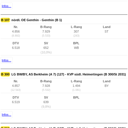
Infos...
B 107
nördl. OE Genthin - Genthin (B 1)
Nr.
B-Rang
L-Rang
Land
4.856
7.929
307
ST
(8.892)
(5.533)
(243)
DTV
SV
BPL
6.518
652
WB
(10,0%)
Infos...
B 300
LG BW/BY, AS Berkheim (A 7) (127) - KVP südl. Heimertingen (B 300/St 2031)
Nr.
B-Rang
L-Rang
Land
4.857
7.928
1.494
BY
(12.543)
(5.532)
(1.081)
DTV
SV
BPL
6.519
639
(9,8%)
Infos...