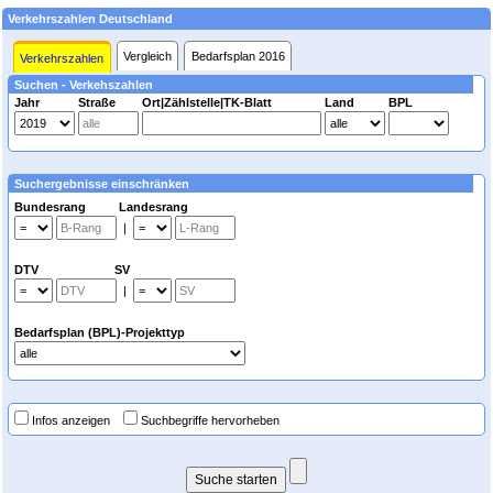
Verkehrszahlen Deutschland
Vergleich
Bedarfsplan 2016
Verkehrszahlen
Suchen - Verkehszahlen
Jahr
Straße
Ort|Zählstelle|TK-Blatt
Land
BPL
Suchergebnisse einschränken
Bundesrang Landesrang
|
DTV SV
|
Bedarfsplan (BPL)-Projekttyp
Infos anzeigen
Suchbegriffe hervorheben