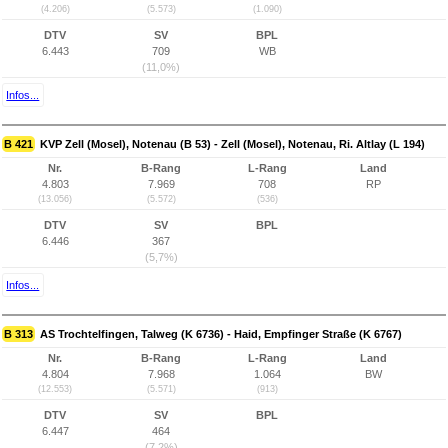
(4.206)
(5.573)
(1.090)
DTV
SV
BPL
6.443
709
WB
(11,0%)
Infos...
B 421
KVP Zell (Mosel), Notenau (B 53) - Zell (Mosel), Notenau, Ri. Altlay (L 194)
Nr.
B-Rang
L-Rang
Land
4.803
7.969
708
RP
(13.056)
(5.572)
(536)
DTV
SV
BPL
6.446
367
(5,7%)
Infos...
B 313
AS Trochtelfingen, Talweg (K 6736) - Haid, Empfinger Straße (K 6767)
Nr.
B-Rang
L-Rang
Land
4.804
7.968
1.064
BW
(12.553)
(5.571)
(913)
DTV
SV
BPL
6.447
464
(7,2%)