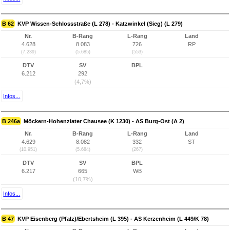
B 62
KVP Wissen-Schlossstraße (L 278) - Katzwinkel (Sieg) (L 279)
Nr.
B-Rang
L-Rang
Land
4.628
8.083
726
RP
(7.239)
(5.685)
(553)
DTV
SV
BPL
6.212
292
(4,7%)
Infos...
B 246a
Möckern-Hohenziater Chausee (K 1230) - AS Burg-Ost (A 2)
Nr.
B-Rang
L-Rang
Land
4.629
8.082
332
ST
(10.951)
(5.684)
(267)
DTV
SV
BPL
6.217
665
WB
(10,7%)
Infos...
B 47
KVP Eisenberg (Pfalz)/Ebertsheim (L 395) - AS Kerzenheim (L 449/K 78)