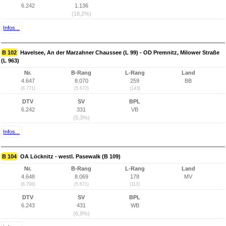
6.242
1.136
(18,2%)
Infos...
B 102
Havelsee, An der Marzahner Chaussee (L 99) - OD Premnitz, Milower Straße
(L 963)
Nr.
B-Rang
L-Rang
Land
4.647
8.070
259
BB
(8.771)
(5.672)
(143)
DTV
SV
BPL
6.242
331
VB
(5,3%)
Infos...
B 104
OA Löcknitz - westl. Pasewalk (B 109)
Nr.
B-Rang
L-Rang
Land
4.648
8.069
178
MV
(8.798)
(5.671)
(113)
DTV
SV
BPL
6.243
431
WB
(6,9%)