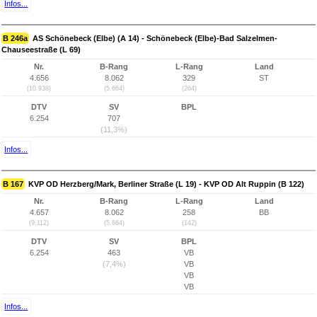
Infos...
B 246a
AS Schönebeck (Elbe) (A 14) - Schönebeck (Elbe)-Bad Salzelmen-
Chauseestraße (L 69)
Nr.
B-Rang
L-Rang
Land
4.656
8.062
329
ST
(10.938)
(5.664)
(264)
DTV
SV
BPL
6.254
707
(11,3%)
Infos...
B 167
KVP OD Herzberg/Mark, Berliner Straße (L 19) - KVP OD Alt Ruppin (B 122)
Nr.
B-Rang
L-Rang
Land
4.657
8.062
258
BB
(9.112)
(5.664)
(142)
DTV
SV
BPL
6.254
463
VB
(7,4%)
VB
VB
VB
Infos...