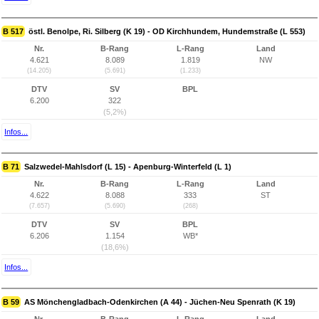
B 517
östl. Benolpe, Ri. Silberg (K 19) - OD Kirchhundem, Hundemstraße (L 553)
Nr.
B-Rang
L-Rang
Land
4.621
8.089
1.819
NW
(14.205)
(5.691)
(1.233)
DTV
SV
BPL
6.200
322
(5,2%)
Infos...
B 71
Salzwedel-Mahlsdorf (L 15) - Apenburg-Winterfeld (L 1)
Nr.
B-Rang
L-Rang
Land
4.622
8.088
333
ST
(7.657)
(5.690)
(268)
DTV
SV
BPL
6.206
1.154
WB*
(18,6%)
Infos...
B 59
AS Mönchengladbach-Odenkirchen (A 44) - Jüchen-Neu Spenrath (K 19)