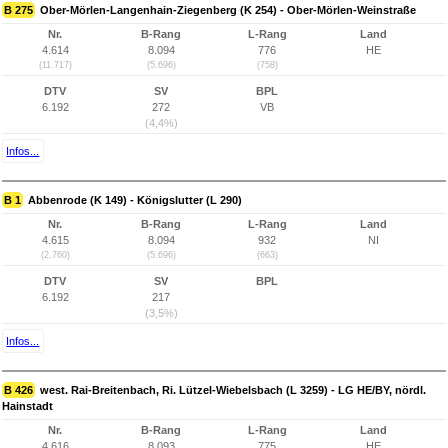
B 275
Ober-Mörlen-Langenhain-Ziegenberg (K 254) - Ober-Mörlen-Weinstraße
Nr.
B-Rang
L-Rang
Land
4.614
8.094
776
HE
(11.717)
(5.696)
(758)
DTV
SV
BPL
6.192
272
VB
(4,4%)
Infos...
B 1
Abbenrode (K 149) - Königslutter (L 290)
Nr.
B-Rang
L-Rang
Land
4.615
8.094
932
NI
(2.760)
(5.696)
(663)
DTV
SV
BPL
6.192
217
(3,5%)
Infos...
B 426
west. Rai-Breitenbach, Ri. Lützel-Wiebelsbach (L 3259) - LG HE/BY, nördl.
Hainstadt
Nr.
B-Rang
L-Rang
Land
4.616
8.093
775
HE