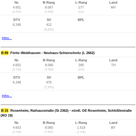
Nr.
B-Rang
L-Rang
Land
4.651
8.067
177
MV
(8.870)
(5.669)
(112)
DTV
SV
BPL
6.246
412
(6,6%)
Infos...
B 89
Föritz-Weidhausen - Neuhaus-Schierschnitz (L 2662)
Nr.
B-Rang
L-Rang
Land
4.652
8.066
290
TH
(8.336)
(5.668)
(220)
DTV
SV
BPL
6.248
475
(7,6%)
Infos...
B 15
Rosenheim, Rathausstraße (St 2362) - nördl. OE Rosenheim, Schlößlestraße
(RO 19)
Nr.
B-Rang
L-Rang
Land
4.653
8.065
1.519
BY
(4.746)
(5.667)
(1.106)