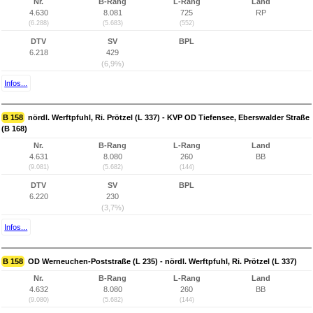
Nr.
B-Rang
L-Rang
Land
4.630
8.081
725
RP
(6.288)
(5.683)
(552)
DTV
SV
BPL
6.218
429
(6,9%)
Infos...
B 158
nördl. Werftpfuhl, Ri. Prötzel (L 337) - KVP OD Tiefensee, Eberswalder Straße
(B 168)
Nr.
B-Rang
L-Rang
Land
4.631
8.080
260
BB
(9.081)
(5.682)
(144)
DTV
SV
BPL
6.220
230
(3,7%)
Infos...
B 158
OD Werneuchen-Poststraße (L 235) - nördl. Werftpfuhl, Ri. Prötzel (L 337)
Nr.
B-Rang
L-Rang
Land
4.632
8.080
260
BB
(9.080)
(5.682)
(144)