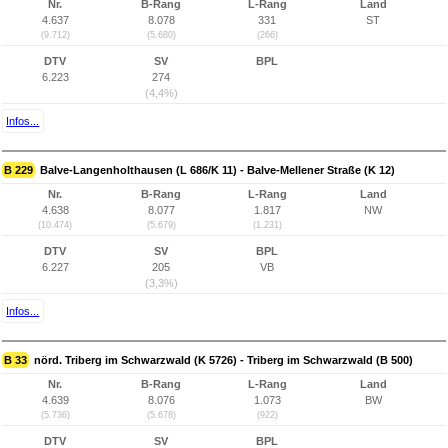
Nr.
B-Rang
L-Rang
Land
4.637
8.078
331
ST
(9.712)
(5.680)
(266)
DTV
SV
BPL
6.223
274
(4,4%)
Infos...
B 229
Balve-Langenholthausen (L 686/K 11) - Balve-Mellener Straße (K 12)
Nr.
B-Rang
L-Rang
Land
4.638
8.077
1.817
NW
(10.474)
(5.679)
(1.231)
DTV
SV
BPL
6.227
205
VB
(3,3%)
Infos...
B 33
nörd. Triberg im Schwarzwald (K 5726) - Triberg im Schwarzwald (B 500)
Nr.
B-Rang
L-Rang
Land
4.639
8.076
1.073
BW
(5.736)
(5.678)
(922)
DTV
SV
BPL