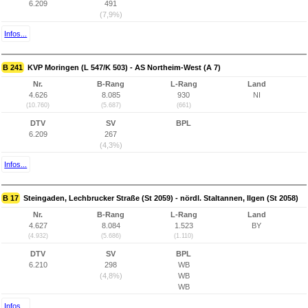
6.209
491
(7,9%)
Infos...
B 241
KVP Moringen (L 547/K 503) - AS Northeim-West (A 7)
Nr.
B-Rang
L-Rang
Land
4.626
8.085
930
NI
(10.760)
(5.687)
(661)
DTV
SV
BPL
6.209
267
(4,3%)
Infos...
B 17
Steingaden, Lechbrucker Straße (St 2059) - nördl. Staltannen, Ilgen (St 2058)
Nr.
B-Rang
L-Rang
Land
4.627
8.084
1.523
BY
(4.932)
(5.686)
(1.110)
DTV
SV
BPL
6.210
298
WB
(4,8%)
WB
WB
Infos...