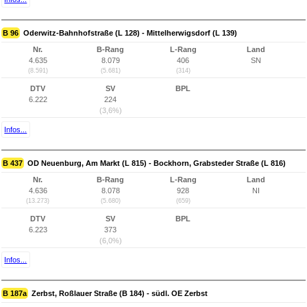
B 96
Oderwitz-Bahnhofstraße (L 128) - Mittelherwigsdorf (L 139)
Nr.
B-Rang
L-Rang
Land
4.635
8.079
406
SN
(8.591)
(5.681)
(314)
DTV
SV
BPL
6.222
224
(3,6%)
Infos...
B 437
OD Neuenburg, Am Markt (L 815) - Bockhorn, Grabsteder Straße (L 816)
Nr.
B-Rang
L-Rang
Land
4.636
8.078
928
NI
(13.273)
(5.680)
(659)
DTV
SV
BPL
6.223
373
(6,0%)
Infos...
B 187a
Zerbst, Roßlauer Straße (B 184) - südl. OE Zerbst