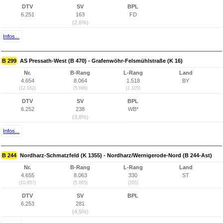
DTV
SV
BPL
6.251
163
FD
(2,6%)
Infos...
B 299
AS Pressath-West (B 470) - Grafenwöhr-Felsmühlstraße (K 16)
Nr.
B-Rang
L-Rang
Land
4.654
8.064
1.518
BY
(12.162)
(5.666)
(1.105)
DTV
SV
BPL
6.252
238
WB*
(3,8%)
Infos...
B 244
Nordharz-Schmatzfeld (K 1355) - Nordharz/Wernigerode-Nord (B 244-Ast)
Nr.
B-Rang
L-Rang
Land
4.655
8.063
330
ST
(10.857)
(5.665)
(265)
DTV
SV
BPL
6.253
281
(4,5%)