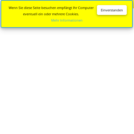
Diese Seite wird nicht mehr aktualisiert.
Zur neuen Seite
Wenn Sie diese Seite besuchen empfängt Ihr Computer
Einverstanden
eventuell ein oder mehrere Cookies.
Mehr Informationen