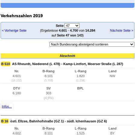
Verkehrszahlen 2019
Seite
< Vorherige Seite
(Ergebnisse
4.601
-
4.700
von
14.284
Nächste Seite >
auf
Seite 47 von 143
)
Abschnitt
B 510
AS Rheurdt, Niederend (L 478) - Kamp-Lintfort, Moerser Straße (L 287)
Nr.
B-Rang
L-Rang
Land
4.601
8.101
1.820
NW
(14.152)
(5.703)
(1.234)
DTV
SV
BPL
6.180
303
(4,9%)
Infos...
B 16
östl. Ellzee, Bahnhofstraße (GZ 1) - südl. Ichenhausen (GZ 6)
Nr.
B-Rang
L-Rang
Land
4.602
8.101
1.525
BY