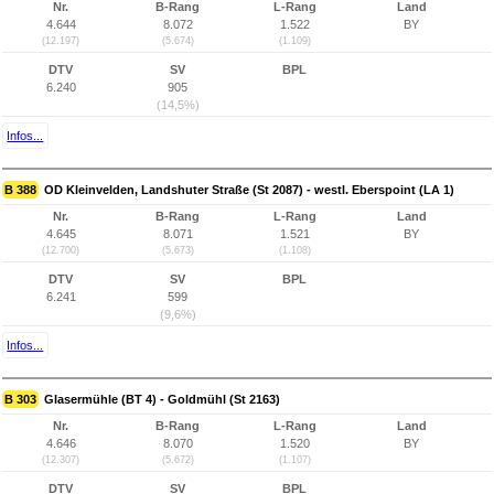
Nr.
B-Rang
L-Rang
Land
4.644
8.072
1.522
BY
(12.197)
(5.674)
(1.109)
DTV
SV
BPL
6.240
905
(14,5%)
Infos...
B 388
OD Kleinvelden, Landshuter Straße (St 2087) - westl. Eberspoint (LA 1)
Nr.
B-Rang
L-Rang
Land
4.645
8.071
1.521
BY
(12.700)
(5.673)
(1.108)
DTV
SV
BPL
6.241
599
(9,6%)
Infos...
B 303
Glasermühle (BT 4) - Goldmühl (St 2163)
Nr.
B-Rang
L-Rang
Land
4.646
8.070
1.520
BY
(12.307)
(5.672)
(1.107)
DTV
SV
BPL