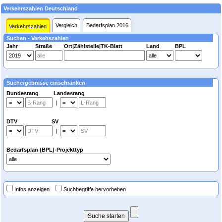
Verkehrszahlen Deutschland
Vergleich
Bedarfsplan 2016
Verkehrszahlen
Suchen - Verkehszahlen
Jahr
Straße
Ort|Zählstelle|TK-Blatt
Land
BPL
Suchergebnisse einschränken
Bundesrang Landesrang
|
DTV SV
|
Bedarfsplan (BPL)-Projekttyp
Infos anzeigen
Suchbegriffe hervorheben