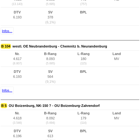
(13.143)
(5.695)
(757)
DTV
SV
BPL
6.193
378
(6,1%)
Infos...
B 104
westl. OE Neubrandenburg - Chemnitz b. Neurandenburg
Nr.
B-Rang
L-Rang
Land
4.617
8.093
180
MV
(8.807)
(5.695)
(115)
DTV
SV
BPL
6.193
564
(9,1%)
Infos...
B 5
OU Boizenburg, NK-150 ? - OU Boizenburg-Zahrendorf
Nr.
B-Rang
L-Rang
Land
4.618
8.092
179
MV
(3.546)
(5.694)
(114)
DTV
SV
BPL
6.196
613