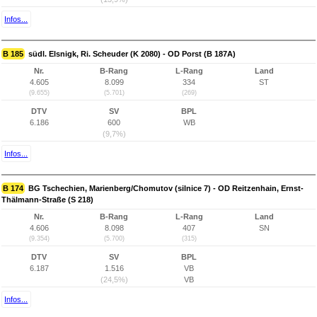
Infos...
B 185
südl. Elsnigk, Ri. Scheuder (K 2080) - OD Porst (B 187A)
Nr.
B-Rang
L-Rang
Land
4.605
8.099
334
ST
(9.655)
(5.701)
(269)
DTV
SV
BPL
6.186
600
WB
(9,7%)
Infos...
B 174
BG Tschechien, Marienberg/Chomutov (silnice 7) - OD Reitzenhain, Ernst-
Thälmann-Straße (S 218)
Nr.
B-Rang
L-Rang
Land
4.606
8.098
407
SN
(9.354)
(5.700)
(315)
DTV
SV
BPL
6.187
1.516
VB
(24,5%)
VB
Infos...