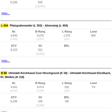
6.230
835
(13,4%)
Infos...
L 404
Pfalzgrafenweiler (L 353) - Altensteig (L 404)
Nr.
B-Rang
L-Rang
Land
4.640
8.075
1.072
BW
(5.463)
(5.677)
(921)
DTV
SV
BPL
6.233
312
(5,0%)
Infos...
B 88
Uhlstädt-Kirchhasel-Zum Hirschgrund (K 18) - Uhlstädt-Kirchhasel-Etzelbach,
Ri. Weißen (K 119)
Nr.
B-Rang
L-Rang
Land
4.641
8.074
292
TH
(8.287)
(5.676)
(222)
DTV
SV
BPL
6.236
249
VB
(4,0%)