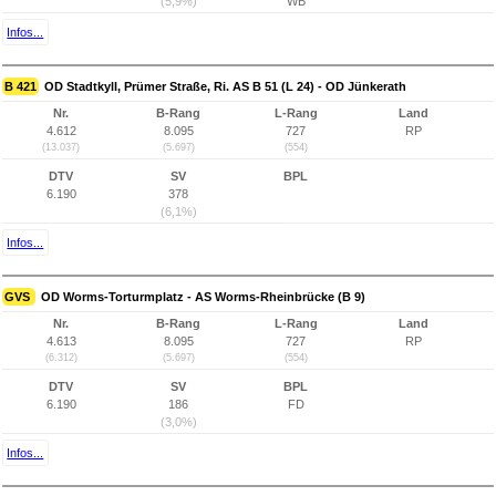
(5,9%)
WB
Infos...
B 421
OD Stadtkyll, Prümer Straße, Ri. AS B 51 (L 24) - OD Jünkerath
Nr.
B-Rang
L-Rang
Land
4.612
8.095
727
RP
(13.037)
(5.697)
(554)
DTV
SV
BPL
6.190
378
(6,1%)
Infos...
GVS
OD Worms-Torturmplatz - AS Worms-Rheinbrücke (B 9)
Nr.
B-Rang
L-Rang
Land
4.613
8.095
727
RP
(6.312)
(5.697)
(554)
DTV
SV
BPL
6.190
186
FD
(3,0%)
Infos...