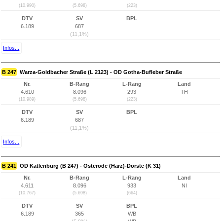
(10.990)
(5.698)
(223)
DTV
SV
BPL
6.189
687
(11,1%)
Infos...
B 247
Warza-Goldbacher Straße (L 2123) - OD Gotha-Bufleber Straße
Nr.
B-Rang
L-Rang
Land
4.610
8.096
293
TH
(10.989)
(5.698)
(223)
DTV
SV
BPL
6.189
687
(11,1%)
Infos...
B 241
OD Katlenburg (B 247) - Osterode (Harz)-Dorste (K 31)
Nr.
B-Rang
L-Rang
Land
4.611
8.096
933
NI
(10.767)
(5.698)
(664)
DTV
SV
BPL
6.189
365
WB