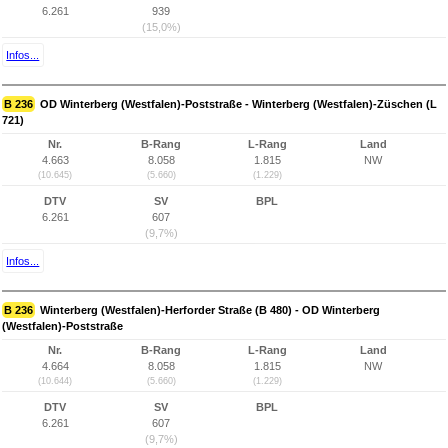
6.261
939
(15,0%)
Infos...
B 236
OD Winterberg (Westfalen)-Poststraße - Winterberg (Westfalen)-Züschen (L
721)
Nr.
B-Rang
L-Rang
Land
4.663
8.058
1.815
NW
(10.645)
(5.660)
(1.229)
DTV
SV
BPL
6.261
607
(9,7%)
Infos...
B 236
Winterberg (Westfalen)-Herforder Straße (B 480) - OD Winterberg
(Westfalen)-Poststraße
Nr.
B-Rang
L-Rang
Land
4.664
8.058
1.815
NW
(10.644)
(5.660)
(1.229)
DTV
SV
BPL
6.261
607
(9,7%)