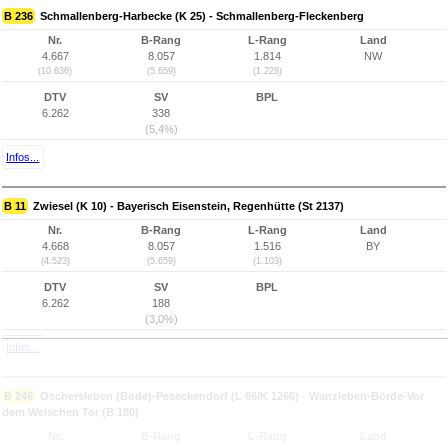
B 236
Schmallenberg-Harbecke (K 25) - Schmallenberg-Fleckenberg
Nr.
B-Rang
L-Rang
Land
4.667
8.057
1.814
NW
(10.636)
(5.659)
(1.228)
DTV
SV
BPL
6.262
338
(5,4%)
Infos...
B 11
Zwiesel (K 10) - Bayerisch Eisenstein, Regenhütte (St 2137)
Nr.
B-Rang
L-Rang
Land
4.668
8.057
1.516
BY
(4.523)
(5.659)
(1.103)
DTV
SV
BPL
6.262
188
(3,0%)
Infos...
B 246
Oschersleben (Bode)-Peseckendorf (L 66/K 1266) - Wanzleben-Börde-Vor
dem Welschen Tor (B 180)
Nr.
B-Rang
L-Rang
Land