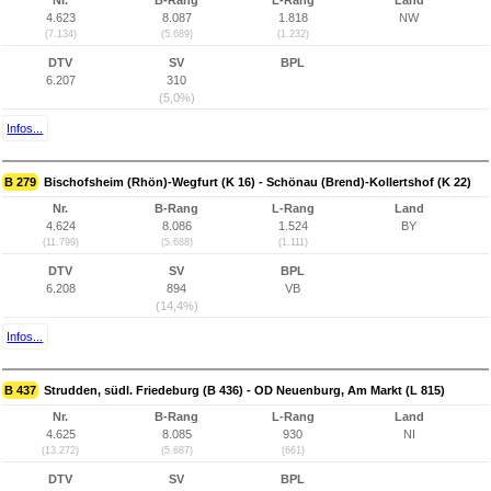
Nr.
B-Rang
L-Rang
Land
4.623
8.087
1.818
NW
(7.134)
(5.689)
(1.232)
DTV
SV
BPL
6.207
310
(5,0%)
Infos...
B 279
Bischofsheim (Rhön)-Wegfurt (K 16) - Schönau (Brend)-Kollertshof (K 22)
Nr.
B-Rang
L-Rang
Land
4.624
8.086
1.524
BY
(11.799)
(5.688)
(1.111)
DTV
SV
BPL
6.208
894
VB
(14,4%)
Infos...
B 437
Strudden, südl. Friedeburg (B 436) - OD Neuenburg, Am Markt (L 815)
Nr.
B-Rang
L-Rang
Land
4.625
8.085
930
NI
(13.272)
(5.687)
(661)
DTV
SV
BPL