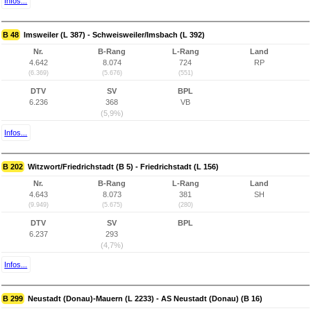
Infos...
B 48
Imsweiler (L 387) - Schweisweiler/Imsbach (L 392)
Nr.
B-Rang
L-Rang
Land
4.642
8.074
724
RP
(6.369)
(5.676)
(551)
DTV
SV
BPL
6.236
368
VB
(5,9%)
Infos...
B 202
Witzwort/Friedrichstadt (B 5) - Friedrichstadt (L 156)
Nr.
B-Rang
L-Rang
Land
4.643
8.073
381
SH
(9.949)
(5.675)
(280)
DTV
SV
BPL
6.237
293
(4,7%)
Infos...
B 299
Neustadt (Donau)-Mauern (L 2233) - AS Neustadt (Donau) (B 16)