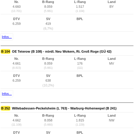
Nr.
B-Rang
L-Rang
Land
4.660
8.059
1.517
BY
(13.701)
(5.661)
(1.104)
DTV
SV
BPL
6.259
419
(6,7%)
Infos...
B 104
OE Teterow (B 108) - nördl. Neu Wokern, Ri. Groß Roge (GÜ 42)
Nr.
B-Rang
L-Rang
Land
4.661
8.059
176
MV
(8.815)
(5.661)
(111)
DTV
SV
BPL
6.259
638
(10,2%)
Infos...
B 252
Willebadessen-Peckelsheim (L 763) - Warburg-Hohenwepel (B 241)
Nr.
B-Rang
L-Rang
Land
4.662
8.058
1.815
NW
(11.108)
(5.660)
(1.229)
DTV
SV
BPL