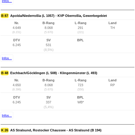
Infos...
B 87
Apolda/Niederroßla (L 1057) - KVP Oberroßla, Gewerbegebiet
Nr.
B-Rang
L-Rang
Land
4.649
8.068
291
TH
(8.231)
(5.670)
(221)
DTV
SV
BPL
6.245
531
(8,5%)
Infos...
B 48
Eschbach/Göcklingen (L 508) - Klingenmünster (L 493)
Nr.
B-Rang
L-Rang
Land
4.650
8.068
723
RP
(6.396)
(5.670)
(550)
DTV
SV
BPL
6.245
337
WB*
(5,4%)
Infos...
K 26
AS Stralsund, Rostocker Chaussee - AS Stralsund (B 194)