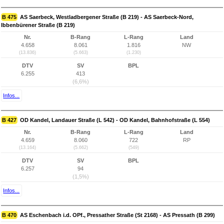
B 475
AS Saerbeck, Westladbergener Straße (B 219) - AS Saerbeck-Nord,
Ibbenbürener Straße (B 219)
Nr.
B-Rang
L-Rang
Land
4.658
8.061
1.816
NW
(13.836)
(5.663)
(1.230)
DTV
SV
BPL
6.255
413
(6,6%)
Infos...
B 427
OD Kandel, Landauer Straße (L 542) - OD Kandel, Bahnhofstraße (L 554)
Nr.
B-Rang
L-Rang
Land
4.659
8.060
722
RP
(13.164)
(5.662)
(549)
DTV
SV
BPL
6.257
94
(1,5%)
Infos...
B 470
AS Eschenbach i.d. OPf., Pressather Straße (St 2168) - AS Pressath (B 299)