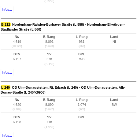
(9,9%)
Infos...
B 212
Nordenham-Rahden-Burhaver Straße (L 858) - Nordenham-Ellwürden-
Stadländer Straße (L 860)
Nr.
B-Rang
L-Rang
Land
4.619
8.091
931
NI
(10.123)
(5.693)
(662)
DTV
SV
BPL
6.197
378
WB
(6,1%)
Infos...
L 240
OD Ulm-Donaustetten, Ri. Erbach (L 240) - OD Ulm-Donaustetten, Alb-
Donau-Straße (L 240/K9906)
Nr.
B-Rang
L-Rang
Land
4.620
8.090
1.074
BW
(5.609)
(5.692)
(923)
DTV
SV
BPL
6.198
118
(1,9%)
Infos...