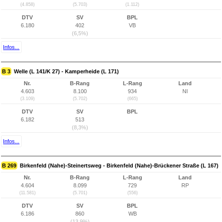
(4.858)
(5.703)
(1.112)
DTV
SV
BPL
6.180
402
VB
(6,5%)
Infos...
B 3
Welle (L 141/K 27) - Kamperheide (L 171)
Nr.
B-Rang
L-Rang
Land
4.603
8.100
934
NI
(3.109)
(5.702)
(665)
DTV
SV
BPL
6.182
513
(8,3%)
Infos...
B 269
Birkenfeld (Nahe)-Steinertsweg - Birkenfeld (Nahe)-Brückener Straße (L 167)
Nr.
B-Rang
L-Rang
Land
4.604
8.099
729
RP
(11.581)
(5.701)
(556)
DTV
SV
BPL
6.186
860
WB
(13,9%)