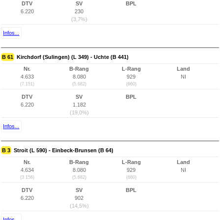
DTV
SV
BPL
6.220
230
(3,7%)
Infos...
B 61
Kirchdorf (Sulingen) (L 349) - Uchte (B 441)
Nr.
B-Rang
L-Rang
Land
4.633
8.080
929
NI
(7.151)
(5.682)
(660)
DTV
SV
BPL
6.220
1.182
(19,0%)
Infos...
B 3
Stroit (L 590) - Einbeck-Brunsen (B 64)
Nr.
B-Rang
L-Rang
Land
4.634
8.080
929
NI
(3.156)
(5.682)
(660)
DTV
SV
BPL
6.220
902
(14,5%)
Infos...