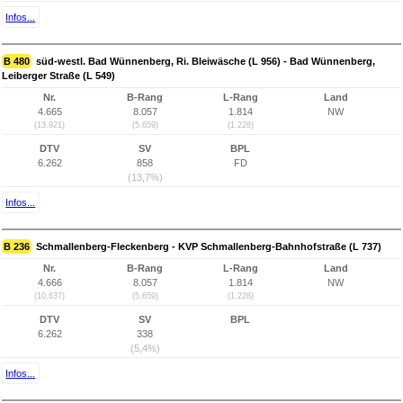
Infos...
B 480
süd-westl. Bad Wünnenberg, Ri. Bleiwäsche (L 956) - Bad Wünnenberg,
Leiberger Straße (L 549)
Nr.
B-Rang
L-Rang
Land
4.665
8.057
1.814
NW
(13.921)
(5.659)
(1.228)
DTV
SV
BPL
6.262
858
FD
(13,7%)
Infos...
B 236
Schmallenberg-Fleckenberg - KVP Schmallenberg-Bahnhofstraße (L 737)
Nr.
B-Rang
L-Rang
Land
4.666
8.057
1.814
NW
(10.637)
(5.659)
(1.228)
DTV
SV
BPL
6.262
338
(5,4%)
Infos...