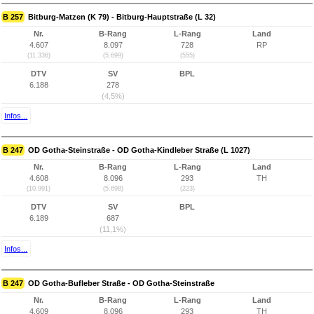
B 257
Bitburg-Matzen (K 79) - Bitburg-Hauptstraße (L 32)
Nr.
B-Rang
L-Rang
Land
4.607
8.097
728
RP
(11.336)
(5.699)
(555)
DTV
SV
BPL
6.188
278
(4,5%)
Infos...
B 247
OD Gotha-Steinstraße - OD Gotha-Kindleber Straße (L 1027)
Nr.
B-Rang
L-Rang
Land
4.608
8.096
293
TH
(10.991)
(5.698)
(223)
DTV
SV
BPL
6.189
687
(11,1%)
Infos...
B 247
OD Gotha-Bufleber Straße - OD Gotha-Steinstraße
Nr.
B-Rang
L-Rang
Land
4.609
8.096
293
TH