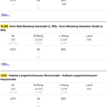
DTV
SV
BPL
-
-
WB
(-)
Infos...
B 239
Horn-Bad Meinberg-Seestraße (L 943) - Horn-Meinberg-Hamelner Straße (L
943)
Nr.
B-Rang
L-Rang
Land
328
10.042
2.049
NW
(10.727)
(7.638)
(1.462)
DTV
SV
BPL
-
-
(-)
Infos...
GVS
Kalletal-Langenholzhausen-Bruchstraße - Kalletal-Langenholzhausen-
Hauptstraße
Nr.
B-Rang
L-Rang
Land
329
10.042
2.049
NW
(10.671)
(7.638)
(1.462)
DTV
SV
BPL
-
-
(-)