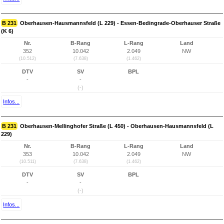
B 231
Oberhausen-Hausmannsfeld (L 229) - Essen-Bedingrade-Oberhauser Straße
(K 6)
Nr.
B-Rang
L-Rang
Land
352
10.042
2.049
NW
(10.512)
(7.638)
(1.462)
DTV
SV
BPL
-
-
(-)
Infos...
B 231
Oberhausen-Mellinghofer Straße (L 450) - Oberhausen-Hausmannsfeld (L
229)
Nr.
B-Rang
L-Rang
Land
353
10.042
2.049
NW
(10.511)
(7.638)
(1.462)
DTV
SV
BPL
-
-
(-)
Infos...