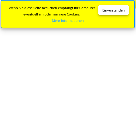
Diese Seite wird nicht mehr aktualisiert.
Zur neuen Seite
Wenn Sie diese Seite besuchen empfängt Ihr Computer
Einverstanden
eventuell ein oder mehrere Cookies.
Mehr Informationen