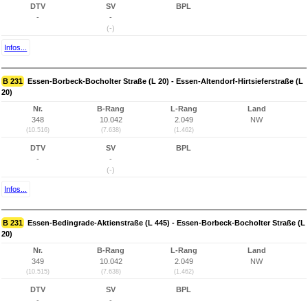
DTV
SV
BPL
-
-
(-)
Infos...
B 231
Essen-Borbeck-Bocholter Straße (L 20) - Essen-Altendorf-Hirtsieferstraße (L
20)
Nr.
B-Rang
L-Rang
Land
348
10.042
2.049
NW
(10.516)
(7.638)
(1.462)
DTV
SV
BPL
-
-
(-)
Infos...
B 231
Essen-Bedingrade-Aktienstraße (L 445) - Essen-Borbeck-Bocholter Straße (L
20)
Nr.
B-Rang
L-Rang
Land
349
10.042
2.049
NW
(10.515)
(7.638)
(1.462)
DTV
SV
BPL
-
-