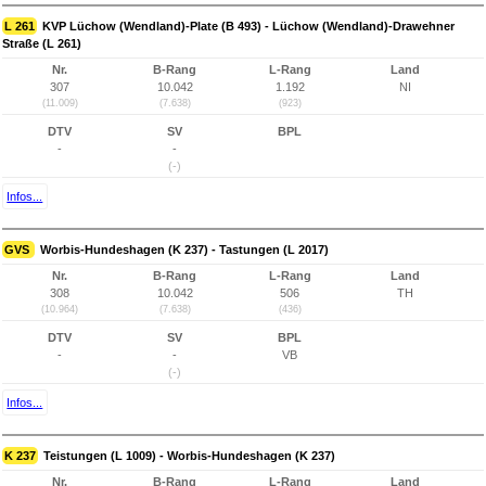
L 261
KVP Lüchow (Wendland)-Plate (B 493) - Lüchow (Wendland)-Drawehner
Straße (L 261)
Nr.
B-Rang
L-Rang
Land
307
10.042
1.192
NI
(11.009)
(7.638)
(923)
DTV
SV
BPL
-
-
(-)
Infos...
GVS
Worbis-Hundeshagen (K 237) - Tastungen (L 2017)
Nr.
B-Rang
L-Rang
Land
308
10.042
506
TH
(10.964)
(7.638)
(436)
DTV
SV
BPL
-
-
VB
(-)
Infos...
K 237
Teistungen (L 1009) - Worbis-Hundeshagen (K 237)
Nr.
B-Rang
L-Rang
Land