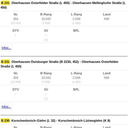
B 231
Oberhausen-Osterfelder Straße (L 450) - Oberhausen-Mellinghofer Straße (L
450)
Nr.
B-Rang
L-Rang
Land
354
10.042
2.049
NW
(10.510)
(7.638)
(1.462)
DTV
SV
BPL
-
-
(-)
Infos...
B 231
Oberhausen-Duisburger Straße (B 223/L 452) - Oberhausen-Osterfelder
Straße (L 450)
Nr.
B-Rang
L-Rang
Land
355
10.042
2.049
NW
(10.509)
(7.638)
(1.462)
DTV
SV
BPL
-
-
(-)
Infos...
B 230
Korschenbroich-Glehn (L 32) - Korschenbroich-Lüttenglehn (K 8)
Nr.
B-Rang
L-Rang
Land