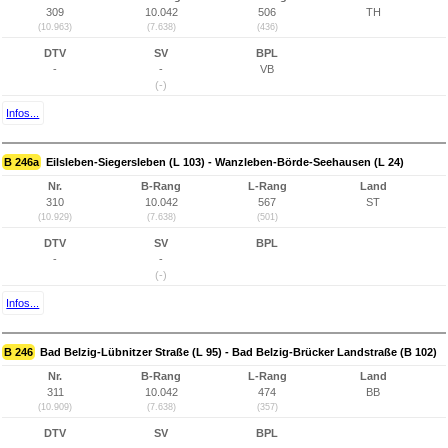
309
10.042
506
TH
(10.963)
(7.638)
(436)
DTV
SV
BPL
-
-
VB
(-)
Infos...
B 246a
Eilsleben-Siegersleben (L 103) - Wanzleben-Börde-Seehausen (L 24)
Nr.
B-Rang
L-Rang
Land
310
10.042
567
ST
(10.929)
(7.638)
(501)
DTV
SV
BPL
-
-
(-)
Infos...
B 246
Bad Belzig-Lübnitzer Straße (L 95) - Bad Belzig-Brücker Landstraße (B 102)
Nr.
B-Rang
L-Rang
Land
311
10.042
474
BB
(10.909)
(7.638)
(357)
DTV
SV
BPL