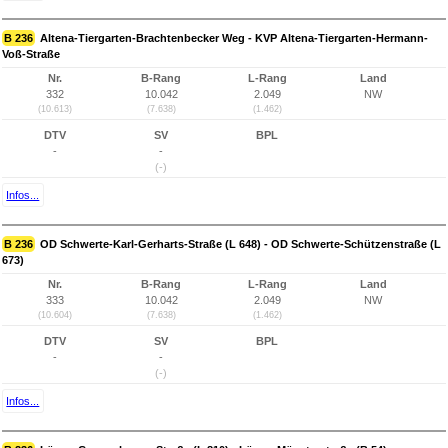
B 236
Altena-Tiergarten-Brachtenbecker Weg - KVP Altena-Tiergarten-Hermann-
Voß-Straße
Nr.
B-Rang
L-Rang
Land
332
10.042
2.049
NW
(10.613)
(7.638)
(1.462)
DTV
SV
BPL
-
-
(-)
Infos...
B 236
OD Schwerte-Karl-Gerharts-Straße (L 648) - OD Schwerte-Schützenstraße (L
673)
Nr.
B-Rang
L-Rang
Land
333
10.042
2.049
NW
(10.604)
(7.638)
(1.462)
DTV
SV
BPL
-
-
(-)
Infos...