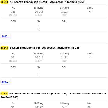
B 243
AS Seesen-Ildehausen (B 248) - AS Seesen-Kirchberg (K 61)
Nr.
B-Rang
L-Rang
Land
323
10.042
1.192
NI
(10.813)
(7.638)
(923)
DTV
SV
BPL
-
-
(-)
Infos...
B 243
Seesen-Engelade (B 64) - AS Seesen-Ildehausen (B 248)
Nr.
B-Rang
L-Rang
Land
324
10.042
1.192
NI
(10.812)
(7.638)
(923)
DTV
SV
BPL
-
-
(-)
Infos...
L 226
Klostermansfeld-Bahnhofstraße (L 225/L 226) - Klostermansfeld-Thondorfer
Straße (B 180)
Nr.
B-Rang
L-Rang
Land
325
10.042
567
ST