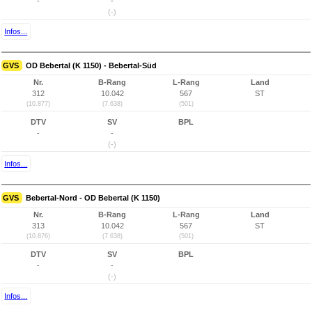
-
-
(-)
Infos...
GVS
OD Bebertal (K 1150) - Bebertal-Süd
Nr.
B-Rang
L-Rang
Land
312
10.042
567
ST
(10.877)
(7.638)
(501)
DTV
SV
BPL
-
-
(-)
Infos...
GVS
Bebertal-Nord - OD Bebertal (K 1150)
Nr.
B-Rang
L-Rang
Land
313
10.042
567
ST
(10.876)
(7.638)
(501)
DTV
SV
BPL
-
-
(-)
Infos...