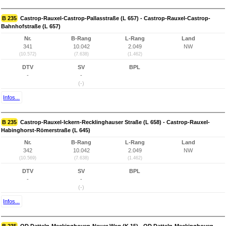
B 235
Castrop-Rauxel-Castrop-Pallasstraße (L 657) - Castrop-Rauxel-Castrop-
Bahnhofstraße (L 657)
Nr.
B-Rang
L-Rang
Land
341
10.042
2.049
NW
(10.572)
(7.638)
(1.462)
DTV
SV
BPL
-
-
(-)
Infos...
B 235
Castrop-Rauxel-Ickern-Recklinghauser Straße (L 658) - Castrop-Rauxel-
Habinghorst-Römerstraße (L 645)
Nr.
B-Rang
L-Rang
Land
342
10.042
2.049
NW
(10.569)
(7.638)
(1.462)
DTV
SV
BPL
-
-
(-)
Infos...