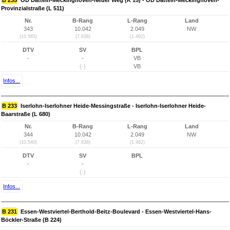
B 235
OD Datteln-Meckinghoven-Neuer Weg (K 15) - OD Datteln-Meckinghoven-
Provinzialstraße (L 511)
Nr.
B-Rang
L-Rang
Land
343
10.042
2.049
NW
(10.565)
(7.638)
(1.462)
DTV
SV
BPL
-
-
VB
(-)
VB
Infos...
B 233
Iserlohn-Iserlohner Heide-Messingstraße - Iserlohn-Iserlohner Heide-
Baarstraße (L 680)
Nr.
B-Rang
L-Rang
Land
344
10.042
2.049
NW
(10.540)
(7.638)
(1.462)
DTV
SV
BPL
-
-
(-)
Infos...
B 231
Essen-Westviertel-Berthold-Beitz-Boulevard - Essen-Westviertel-Hans-
Böckler-Straße (B 224)