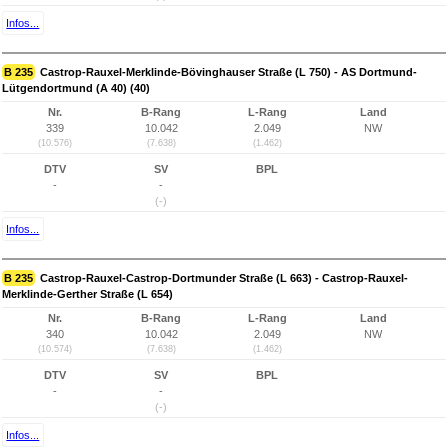
Infos...
B 235
Castrop-Rauxel-Merklinde-Bövinghauser Straße (L 750) - AS Dortmund-
Lütgendortmund (A 40) (40)
Nr.
B-Rang
L-Rang
Land
339
10.042
2.049
NW
(10.576)
(7.638)
(1.462)
DTV
SV
BPL
-
-
(-)
Infos...
B 235
Castrop-Rauxel-Castrop-Dortmunder Straße (L 663) - Castrop-Rauxel-
Merklinde-Gerther Straße (L 654)
Nr.
B-Rang
L-Rang
Land
340
10.042
2.049
NW
(10.574)
(7.638)
(1.462)
DTV
SV
BPL
-
-
(-)
Infos...