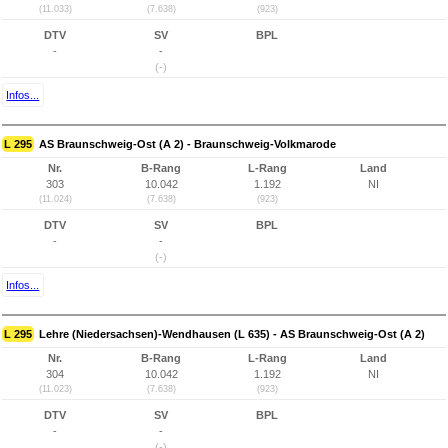
(11.033)
(7.638)
(923)
DTV
SV
BPL
-
-
(-)
Infos...
L 295
AS Braunschweig-Ost (A 2) - Braunschweig-Volkmarode
Nr.
B-Rang
L-Rang
Land
303
10.042
1.192
NI
(11.024)
(7.638)
(923)
DTV
SV
BPL
-
-
(-)
Infos...
L 295
Lehre (Niedersachsen)-Wendhausen (L 635) - AS Braunschweig-Ost (A 2)
Nr.
B-Rang
L-Rang
Land
304
10.042
1.192
NI
(11.023)
(7.638)
(923)
DTV
SV
BPL
-
-
(-)