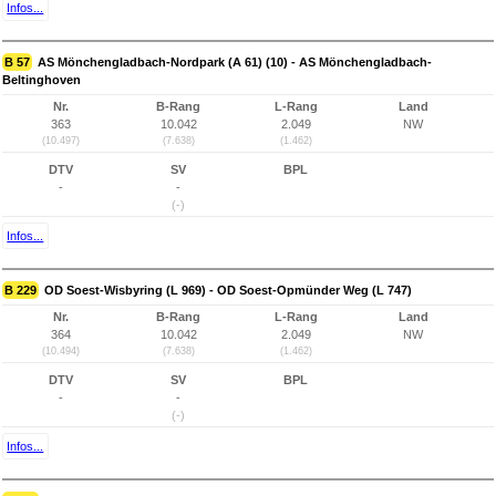
Infos...
B 57
AS Mönchengladbach-Nordpark (A 61) (10) - AS Mönchengladbach-
Beltinghoven
Nr.
B-Rang
L-Rang
Land
363
10.042
2.049
NW
(10.497)
(7.638)
(1.462)
DTV
SV
BPL
-
-
(-)
Infos...
B 229
OD Soest-Wisbyring (L 969) - OD Soest-Opmünder Weg (L 747)
Nr.
B-Rang
L-Rang
Land
364
10.042
2.049
NW
(10.494)
(7.638)
(1.462)
DTV
SV
BPL
-
-
(-)
Infos...