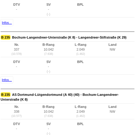
DTV
SV
BPL
-
-
(-)
Infos...
B 235
Bochum-Langendreer-Unterstraße (K 8) - Langendreer-Stiftstraße (K 29)
Nr.
B-Rang
L-Rang
Land
337
10.042
2.049
NW
(10.578)
(7.638)
(1.462)
DTV
SV
BPL
-
-
(-)
Infos...
B 235
AS Dortmund-Lütgendortmund (A 40) (40) - Bochum-Langendreer-
Unterstraße (K 8)
Nr.
B-Rang
L-Rang
Land
338
10.042
2.049
NW
(10.577)
(7.638)
(1.462)
DTV
SV
BPL
-
-
(-)