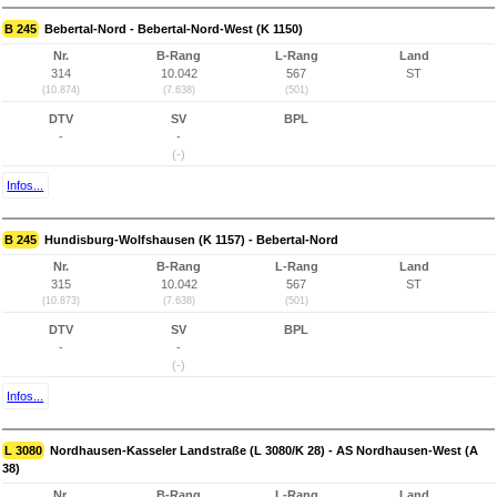
B 245
Bebertal-Nord - Bebertal-Nord-West (K 1150)
Nr.
B-Rang
L-Rang
Land
314
10.042
567
ST
(10.874)
(7.638)
(501)
DTV
SV
BPL
-
-
(-)
Infos...
B 245
Hundisburg-Wolfshausen (K 1157) - Bebertal-Nord
Nr.
B-Rang
L-Rang
Land
315
10.042
567
ST
(10.873)
(7.638)
(501)
DTV
SV
BPL
-
-
(-)
Infos...
L 3080
Nordhausen-Kasseler Landstraße (L 3080/K 28) - AS Nordhausen-West (A
38)
Nr.
B-Rang
L-Rang
Land