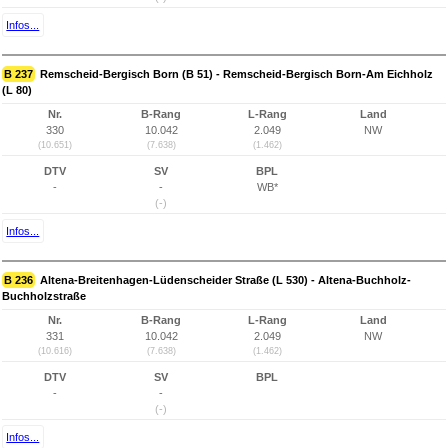
Infos...
B 237
Remscheid-Bergisch Born (B 51) - Remscheid-Bergisch Born-Am Eichholz
(L 80)
Nr.
B-Rang
L-Rang
Land
330
10.042
2.049
NW
(10.651)
(7.638)
(1.462)
DTV
SV
BPL
-
-
WB*
(-)
Infos...
B 236
Altena-Breitenhagen-Lüdenscheider Straße (L 530) - Altena-Buchholz-
Buchholzstraße
Nr.
B-Rang
L-Rang
Land
331
10.042
2.049
NW
(10.616)
(7.638)
(1.462)
DTV
SV
BPL
-
-
(-)
Infos...