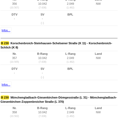
356
10.042
2.049
NW
(10.507)
(7.638)
(1.462)
DTV
SV
BPL
-
-
(-)
Infos...
B 230
Korschenbroich-Steinhausen-Schelsener Straße (K 11) - Korschenbroich-
Schlich (K 8)
Nr.
B-Rang
L-Rang
Land
357
10.042
2.049
NW
(10.505)
(7.638)
(1.462)
DTV
SV
BPL
-
-
(-)
Infos...
B 230
Mönchengladbach-Giesenkirchen-Dömgesstraße (L 31) - Mönchengladbach-
Giesenkirchen-Zoppenbroicher Straße (L 370)
Nr.
B-Rang
L-Rang
Land
358
10.042
2.049
NW
(10.502)
(7.638)
(1.462)