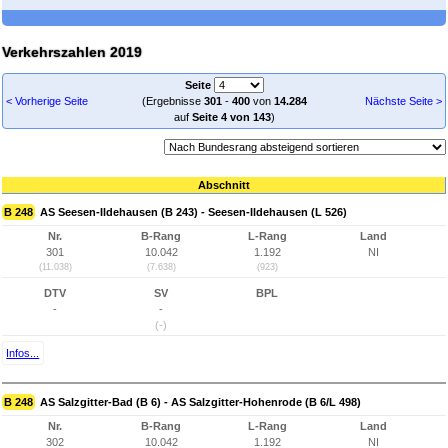
Verkehrszahlen 2019
Seite
< Vorherige Seite
(Ergebnisse
301
-
400
von
14.284
Nächste Seite >
auf
Seite 4 von 143
)
Abschnitt
B 248
AS Seesen-Ildehausen (B 243) - Seesen-Ildehausen (L 526)
Nr.
B-Rang
L-Rang
Land
301
10.042
1.192
NI
(11.038)
(7.638)
(923)
DTV
SV
BPL
-
-
(-)
Infos...
B 248
AS Salzgitter-Bad (B 6) - AS Salzgitter-Hohenrode (B 6/L 498)
Nr.
B-Rang
L-Rang
Land
302
10.042
1.192
NI