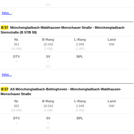
(-)
Infos...
B 57
Mönchengladbach-Waldhausen-Monschauer Straße - Mönchengladbach-
Sternstraße (B 57/B 59)
Nr.
B-Rang
L-Rang
Land
361
10.042
2.049
NW
(10.499)
(7.638)
(1.462)
DTV
SV
BPL
-
-
(-)
Infos...
B 57
AS Mönchengladbach-Beltinghoven - Mönchengladbach-Waldhausen-
Monschauer Straße
Nr.
B-Rang
L-Rang
Land
362
10.042
2.049
NW
(10.498)
(7.638)
(1.462)
DTV
SV
BPL
-
-
(-)