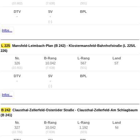
(10.802)
(7.638)
(501)
DTV
SV
BPL
-
-
(-)
Infos...
L 225
Mansfeld-Leimbach-Plan (B 242) - Klostermansfeld-Bahnhofstraße (L 225/L
226)
Nr.
B-Rang
L-Rang
Land
326
10.042
567
ST
(10.801)
(7.638)
(501)
DTV
SV
BPL
-
-
(-)
Infos...
B 242
Clausthal-Zellerfeld-Osteröder Straße - Clausthal-Zellerfeld-Am Schlagbaum
(B 241)
Nr.
B-Rang
L-Rang
Land
327
10.042
1.192
NI
(10.784)
(7.638)
(923)