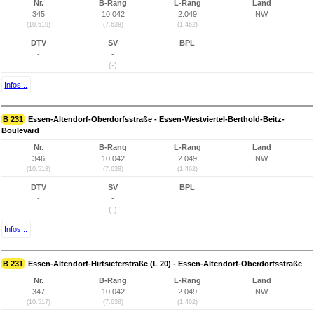
Nr.
B-Rang
L-Rang
Land
345
10.042
2.049
NW
(10.519)
(7.638)
(1.462)
DTV
SV
BPL
-
-
(-)
Infos...
B 231
Essen-Altendorf-Oberdorfsstraße - Essen-Westviertel-Berthold-Beitz-
Boulevard
Nr.
B-Rang
L-Rang
Land
346
10.042
2.049
NW
(10.518)
(7.638)
(1.462)
DTV
SV
BPL
-
-
(-)
Infos...
B 231
Essen-Altendorf-Hirtsieferstraße (L 20) - Essen-Altendorf-Oberdorfsstraße
Nr.
B-Rang
L-Rang
Land
347
10.042
2.049
NW
(10.517)
(7.638)
(1.462)