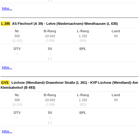
Infos...
L 295
AS Flechtorf (A 39) - Lehre (Niedersachsen)-Wendhausen (L 635)
Nr.
B-Rang
L-Rang
Land
305
10.042
1.192
NI
(11.022)
(7.638)
(923)
DTV
SV
BPL
-
-
(-)
Infos...
GVS
Lüchow (Wendland)-Drawehner Straße (L 261) - KVP Lüchow (Wendland)-Am
Kleinbahnhof (B 493)
Nr.
B-Rang
L-Rang
Land
306
10.042
1.192
NI
(11.010)
(7.638)
(923)
DTV
SV
BPL
-
-
(-)
Infos...