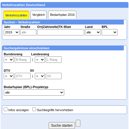
Verkehrszahlen Deutschland
Vergleich
Bedarfsplan 2016
Verkehrszahlen
Suchen - Verkehszahlen
Jahr
Straße
Ort|Zählstelle|TK-Blatt
Land
BPL
Suchergebnisse einschränken
Bundesrang Landesrang
|
DTV SV
|
Bedarfsplan (BPL)-Projekttyp
Infos anzeigen
Suchbegriffe hervorheben