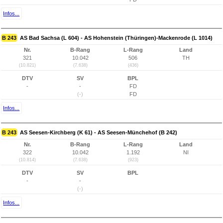
Infos...
B 243
AS Bad Sachsa (L 604) - AS Hohenstein (Thüringen)-Mackenrode (L 1014)
Nr.
B-Rang
L-Rang
Land
321
10.042
506
TH
(10.821)
(7.638)
(436)
DTV
SV
BPL
-
-
FD
(-)
FD
Infos...
B 243
AS Seesen-Kirchberg (K 61) - AS Seesen-Münchehof (B 242)
Nr.
B-Rang
L-Rang
Land
322
10.042
1.192
NI
(10.814)
(7.638)
(923)
DTV
SV
BPL
-
-
(-)
Infos...