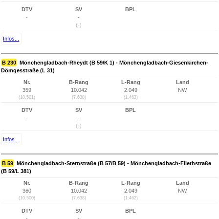
DTV
SV
BPL
-
-
(-)
Infos...
B 230
Mönchengladbach-Rheydt (B 59/K 1) - Mönchengladbach-Giesenkirchen-
Dömgesstraße (L 31)
Nr.
B-Rang
L-Rang
Land
359
10.042
2.049
NW
(10.501)
(7.638)
(1.462)
DTV
SV
BPL
-
-
(-)
Infos...
B 59
Mönchengladbach-Sternstraße (B 57/B 59) - Mönchengladbach-Fliethstraße
(B 59/L 381)
Nr.
B-Rang
L-Rang
Land
360
10.042
2.049
NW
(10.500)
(7.638)
(1.462)
DTV
SV
BPL
-
-