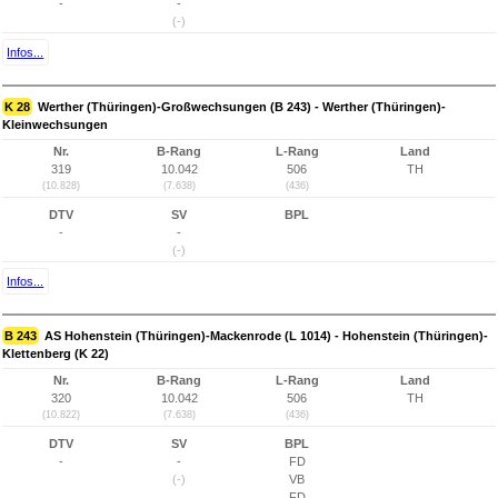
-
-
(-)
Infos...
K 28
Werther (Thüringen)-Großwechsungen (B 243) - Werther (Thüringen)-
Kleinwechsungen
Nr.
B-Rang
L-Rang
Land
319
10.042
506
TH
(10.828)
(7.638)
(436)
DTV
SV
BPL
-
-
(-)
Infos...
B 243
AS Hohenstein (Thüringen)-Mackenrode (L 1014) - Hohenstein (Thüringen)-
Klettenberg (K 22)
Nr.
B-Rang
L-Rang
Land
320
10.042
506
TH
(10.822)
(7.638)
(436)
DTV
SV
BPL
-
-
FD
(-)
VB
FD