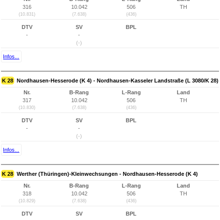
316
10.042
506
TH
(10.831)
(7.638)
(436)
DTV
SV
BPL
-
-
(-)
Infos...
K 28
Nordhausen-Hesserode (K 4) - Nordhausen-Kasseler Landstraße (L 3080/K 28)
Nr.
B-Rang
L-Rang
Land
317
10.042
506
TH
(10.830)
(7.638)
(436)
DTV
SV
BPL
-
-
(-)
Infos...
K 28
Werther (Thüringen)-Kleinwechsungen - Nordhausen-Hesserode (K 4)
Nr.
B-Rang
L-Rang
Land
318
10.042
506
TH
(10.829)
(7.638)
(436)
DTV
SV
BPL