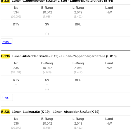
B 236
Lünen-Cappenberger Straße (L 810) - Lünen-Münsterstraße (B 54)
Nr.
B-Rang
L-Rang
Land
334
10.042
2.049
NW
(10.592)
(7.638)
(1.462)
DTV
SV
BPL
-
-
(-)
Infos...
B 236
Lünen-Alstedder Straße (K 19) - Lünen-Cappenberger Straße (L 810)
Nr.
B-Rang
L-Rang
Land
335
10.042
2.049
NW
(10.591)
(7.638)
(1.462)
DTV
SV
BPL
-
-
(-)
Infos...
B 236
Lünen-Laakstraße (K 19) - Lünen-Alstedder Straße (K 19)
Nr.
B-Rang
L-Rang
Land
336
10.042
2.049
NW
(10.590)
(7.638)
(1.462)