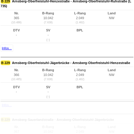
B 229
Arnsberg-Oberfreistuhl-Henzestraße - Arnsberg-Oberfreistuhl-Ruhstraße (L
735)
Nr.
B-Rang
L-Rang
Land
365
10.042
2.049
NW
(10.486)
(7.638)
(1.462)
DTV
SV
BPL
-
-
(-)
Infos...
B 229
Arnsberg-Oberfreistuhl-Jägerbrücke - Arnsberg-Oberfreistuhl-Henzestraße
Nr.
B-Rang
L-Rang
Land
366
10.042
2.049
NW
(10.485)
(7.638)
(1.462)
DTV
SV
BPL
-
-
(-)
Infos...
B 229
Arnsberg-Sauerlandstraße - Arnsberg-Oberfreistuhl-Jägerbrücke
Nr.
B-Rang
L-Rang
Land
367
10.042
2.049
NW