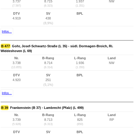
3.737
8.715
1.937
NW
(7.597)
(6.315)
(1.351)
DTV
SV
BPL
4.919
438
(8,9%)
Infos...
B 477
Gohr, Josef-Schwartz-Straße (L 35) - südl. Dormagen-Broich, Ri.
Widdeshoven (L 69)
Nr.
B-Rang
L-Rang
Land
3.738
8.714
1.936
NW
(13.855)
(6.314)
(1.350)
DTV
SV
BPL
4.920
251
(5,1%)
Infos...
B 39
Frankenstein (B 37) - Lambrecht (Pfalz) (L 499)
Nr.
B-Rang
L-Rang
Land
3.739
8.713
825
RP
(5.928)
(6.313)
(650)
DTV
SV
BPL