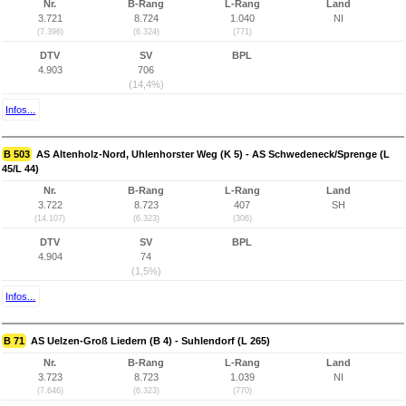
Nr.
B-Rang
L-Rang
Land
3.721
8.724
1.040
NI
(7.396)
(6.324)
(771)
DTV
SV
BPL
4.903
706
(14,4%)
Infos...
B 503
AS Altenholz-Nord, Uhlenhorster Weg (K 5) - AS Schwedeneck/Sprenge (L
45/L 44)
Nr.
B-Rang
L-Rang
Land
3.722
8.723
407
SH
(14.107)
(6.323)
(306)
DTV
SV
BPL
4.904
74
(1,5%)
Infos...
B 71
AS Uelzen-Groß Liedern (B 4) - Suhlendorf (L 265)
Nr.
B-Rang
L-Rang
Land
3.723
8.723
1.039
NI
(7.646)
(6.323)
(770)