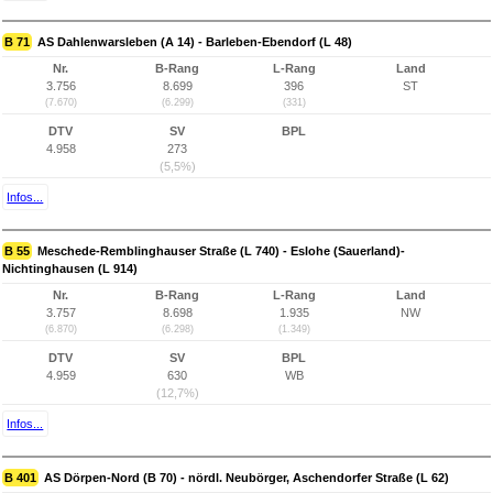
B 71
AS Dahlenwarsleben (A 14) - Barleben-Ebendorf (L 48)
Nr.
B-Rang
L-Rang
Land
3.756
8.699
396
ST
(7.670)
(6.299)
(331)
DTV
SV
BPL
4.958
273
(5,5%)
Infos...
B 55
Meschede-Remblinghauser Straße (L 740) - Eslohe (Sauerland)-
Nichtinghausen (L 914)
Nr.
B-Rang
L-Rang
Land
3.757
8.698
1.935
NW
(6.870)
(6.298)
(1.349)
DTV
SV
BPL
4.959
630
WB
(12,7%)
Infos...
B 401
AS Dörpen-Nord (B 70) - nördl. Neubörger, Aschendorfer Straße (L 62)