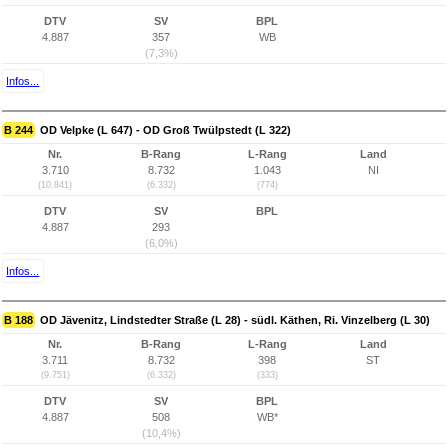
DTV
SV
BPL
4.887
357
WB
(7,3%)
Infos...
B 244
OD Velpke (L 647) - OD Groß Twülpstedt (L 322)
Nr.
B-Rang
L-Rang
Land
3.710
8.732
1.043
NI
(10.841)
(6.332)
(774)
DTV
SV
BPL
4.887
293
(6,0%)
Infos...
B 188
OD Jävenitz, Lindstedter Straße (L 28) - südl. Käthen, Ri. Vinzelberg (L 30)
Nr.
B-Rang
L-Rang
Land
3.711
8.732
398
ST
(9.751)
(6.332)
(333)
DTV
SV
BPL
4.887
508
WB*
(10,4%)