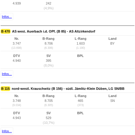
4.939
242
(4,9%)
Infos...
B 470
AS west. Auerbach i.d. OPf. (B 85) - AS Altzirkendorf
Nr.
B-Rang
L-Rang
Land
3.747
8.706
1.603
BY
(13.698)
(6.306)
(1.190)
DTV
SV
BPL
4.940
395
(8,0%)
Infos...
B 115
nord-westl. Krauschwitz (B 156) - südl. Jämlitz-Klein Düben, LG SN/BB
Nr.
B-Rang
L-Rang
Land
3.748
8.705
465
SN
(9.034)
(6.305)
(373)
DTV
SV
BPL
4.943
529
(10,7%)
Infos...