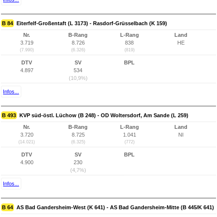
B 84
Eiterfelf-Großentaft (L 3173) - Rasdorf-Grüsselbach (K 159)
Nr.
B-Rang
L-Rang
Land
3.719
8.726
838
HE
(7.990)
(6.326)
(819)
DTV
SV
BPL
4.897
534
(10,9%)
Infos...
B 493
KVP süd-östl. Lüchow (B 248) - OD Woltersdorf, Am Sande (L 259)
Nr.
B-Rang
L-Rang
Land
3.720
8.725
1.041
NI
(14.021)
(6.325)
(772)
DTV
SV
BPL
4.900
230
(4,7%)
Infos...
B 64
AS Bad Gandersheim-West (K 641) - AS Bad Gandersheim-Mitte (B 445/K 641)