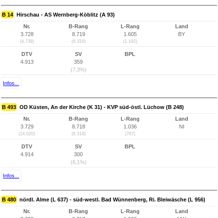
B 14
Hirschau - AS Wernberg-Köblitz (A 93)
Nr.
B-Rang
L-Rang
Land
3.728
8.719
1.605
BY
(4.739)
(6.319)
(1.192)
DTV
SV
BPL
4.913
359
(7,3%)
Infos...
B 493
OD Küsten, An der Kirche (K 31) - KVP süd-östl. Lüchow (B 248)
Nr.
B-Rang
L-Rang
Land
3.729
8.718
1.036
NI
(14.020)
(6.318)
(767)
DTV
SV
BPL
4.914
300
(6,1%)
Infos...
B 480
nördl. Alme (L 637) - süd-westl. Bad Wünnenberg, Ri. Bleiwäsche (L 956)
Nr.
B-Rang
L-Rang
Land