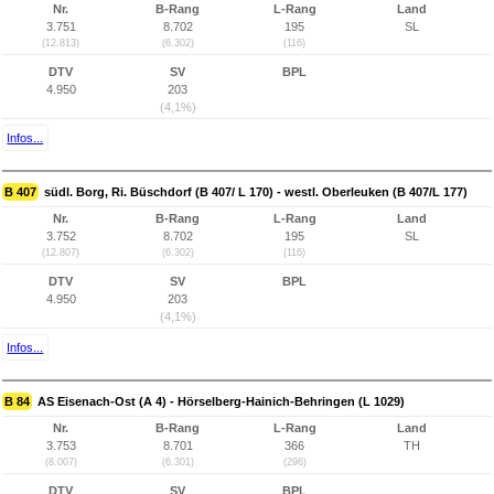
Nr.
B-Rang
L-Rang
Land
3.751
8.702
195
SL
(12.813)
(6.302)
(116)
DTV
SV
BPL
4.950
203
(4,1%)
Infos...
B 407
südl. Borg, Ri. Büschdorf (B 407/ L 170) - westl. Oberleuken (B 407/L 177)
Nr.
B-Rang
L-Rang
Land
3.752
8.702
195
SL
(12.807)
(6.302)
(116)
DTV
SV
BPL
4.950
203
(4,1%)
Infos...
B 84
AS Eisenach-Ost (A 4) - Hörselberg-Hainich-Behringen (L 1029)
Nr.
B-Rang
L-Rang
Land
3.753
8.701
366
TH
(8.007)
(6.301)
(296)
DTV
SV
BPL