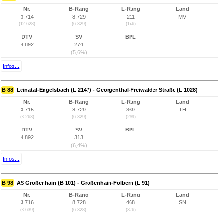
Nr.
B-Rang
L-Rang
Land
3.714
8.729
211
MV
(12.628)
(6.329)
(146)
DTV
SV
BPL
4.892
274
(5,6%)
Infos...
B 88
Leinatal-Engelsbach (L 2147) - Georgenthal-Freiwalder Straße (L 1028)
Nr.
B-Rang
L-Rang
Land
3.715
8.729
369
TH
(8.263)
(6.329)
(299)
DTV
SV
BPL
4.892
313
(6,4%)
Infos...
B 98
AS Großenhain (B 101) - Großenhain-Folbern (L 91)
Nr.
B-Rang
L-Rang
Land
3.716
8.728
468
SN
(8.639)
(6.328)
(376)