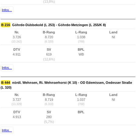
(13,8%)
Infos...
B 216
Göhrde-Dübbekold (L 253) - Göhrde-Metzingen (L 255/K 8)
Nr.
B-Rang
L-Rang
Land
3.726
8.720
1.038
NI
(10.242)
(6.320)
(769)
DTV
SV
BPL
4.911
619
WB
(12,6%)
Infos...
B 444
nördl. Wehnsen, Ri. Wehnserhorst (K 10) - OD Edemissen, Oedesser Straße
(L 320)
Nr.
B-Rang
L-Rang
Land
3.727
8.719
1.037
NI
(13.329)
(6.319)
(768)
DTV
SV
BPL
4.913
280
(5,7%)
Infos...