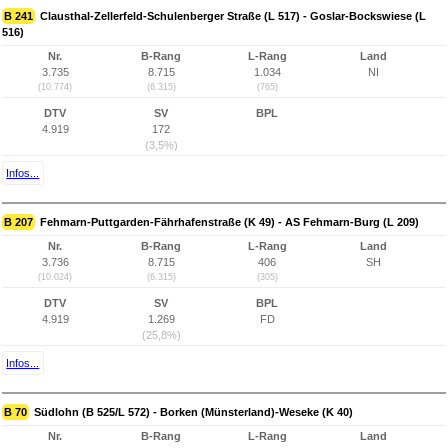
B 241
Clausthal-Zellerfeld-Schulenberger Straße (L 517) - Goslar-Bockswiese (L
516)
Nr.
B-Rang
L-Rang
Land
3.735
8.715
1.034
NI
(10.774)
(6.315)
(765)
DTV
SV
BPL
4.919
172
(3,5%)
Infos...
B 207
Fehmarn-Puttgarden-Fährhafenstraße (K 49) - AS Fehmarn-Burg (L 209)
Nr.
B-Rang
L-Rang
Land
3.736
8.715
406
SH
(10.024)
(6.315)
(305)
DTV
SV
BPL
4.919
1.269
FD
(25,8%)
Infos...
B 70
Südlohn (B 525/L 572) - Borken (Münsterland)-Weseke (K 40)
Nr.
B-Rang
L-Rang
Land