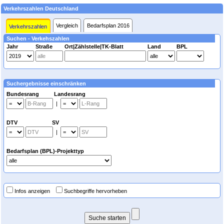
Verkehrszahlen Deutschland
Vergleich
Bedarfsplan 2016
Verkehrszahlen
Suchen - Verkehszahlen
Jahr
Straße
Ort|Zählstelle|TK-Blatt
Land
BPL
Suchergebnisse einschränken
Bundesrang Landesrang
|
DTV SV
|
Bedarfsplan (BPL)-Projekttyp
Infos anzeigen
Suchbegriffe hervorheben