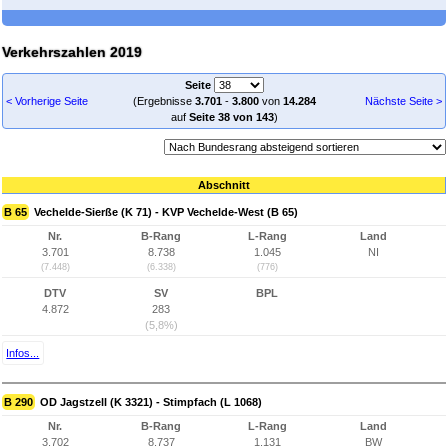
Verkehrszahlen 2019
Seite
< Vorherige Seite
(Ergebnisse
3.701
-
3.800
von
14.284
Nächste Seite >
auf
Seite 38 von 143
)
Abschnitt
B 65
Vechelde-Sierße (K 71) - KVP Vechelde-West (B 65)
Nr.
B-Rang
L-Rang
Land
3.701
8.738
1.045
NI
(7.448)
(6.338)
(776)
DTV
SV
BPL
4.872
283
(5,8%)
Infos...
B 290
OD Jagstzell (K 3321) - Stimpfach (L 1068)
Nr.
B-Rang
L-Rang
Land
3.702
8.737
1.131
BW