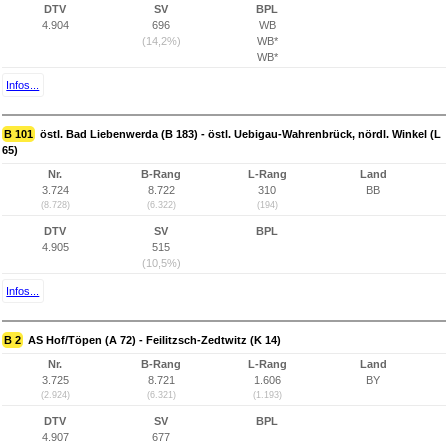
DTV
SV
BPL
4.904
696
WB
(14,2%)
WB*
WB*
Infos...
B 101
östl. Bad Liebenwerda (B 183) - östl. Uebigau-Wahrenbrück, nördl. Winkel (L
65)
Nr.
B-Rang
L-Rang
Land
3.724
8.722
310
BB
(8.728)
(6.322)
(194)
DTV
SV
BPL
4.905
515
(10,5%)
Infos...
B 2
AS Hof/Töpen (A 72) - Feilitzsch-Zedtwitz (K 14)
Nr.
B-Rang
L-Rang
Land
3.725
8.721
1.606
BY
(2.924)
(6.321)
(1.193)
DTV
SV
BPL
4.907
677