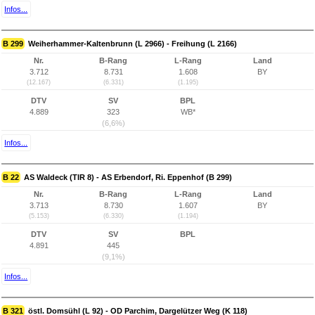
Infos...
B 299
Weiherhammer-Kaltenbrunn (L 2966) - Freihung (L 2166)
Nr.
B-Rang
L-Rang
Land
3.712
8.731
1.608
BY
(12.167)
(6.331)
(1.195)
DTV
SV
BPL
4.889
323
WB*
(6,6%)
Infos...
B 22
AS Waldeck (TIR 8) - AS Erbendorf, Ri. Eppenhof (B 299)
Nr.
B-Rang
L-Rang
Land
3.713
8.730
1.607
BY
(5.153)
(6.330)
(1.194)
DTV
SV
BPL
4.891
445
(9,1%)
Infos...
B 321
östl. Domsühl (L 92) - OD Parchim, Dargelützer Weg (K 118)