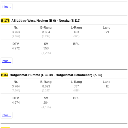
Infos...
B 178
AS Löbau-West, Nechen (B 6) - Nostitz (S 112)
Nr.
B-Rang
L-Rang
Land
3.763
8.694
463
SN
(9.469)
(6.294)
(371)
DTV
SV
BPL
4.972
358
(7,2%)
Infos...
B 83
Hofgeismar-Hümme (L 3210) - Hofgeismar-Schöneberg (K 55)
Nr.
B-Rang
L-Rang
Land
3.764
8.693
837
HE
(7.964)
(6.293)
(818)
DTV
SV
BPL
4.974
204
(4,1%)
Infos...