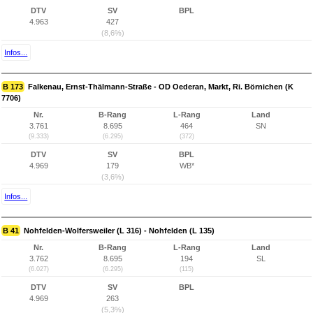
DTV
SV
BPL
4.963
427
(8,6%)
Infos...
B 173
Falkenau, Ernst-Thälmann-Straße - OD Oederan, Markt, Ri. Börnichen (K
7706)
Nr.
B-Rang
L-Rang
Land
3.761
8.695
464
SN
(9.333)
(6.295)
(372)
DTV
SV
BPL
4.969
179
WB*
(3,6%)
Infos...
B 41
Nohfelden-Wolfersweiler (L 316) - Nohfelden (L 135)
Nr.
B-Rang
L-Rang
Land
3.762
8.695
194
SL
(6.027)
(6.295)
(115)
DTV
SV
BPL
4.969
263
(5,3%)