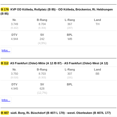
B 176
KVP OD Kölleda, Roßplatz (B 85) - OD Kölleda, Brückentor, Ri. Heldrungen
(B 85)
Nr.
B-Rang
L-Rang
Land
3.749
8.704
367
TH
(9.442)
(6.304)
(297)
DTV
SV
BPL
4.944
242
WB
(4,9%)
Infos...
B 112
AS Frankfurt (Oder)-Mitte (A 12 /B 87) - AS Frankfurt (Oder)-West (A 12)
Nr.
B-Rang
L-Rang
Land
3.750
8.703
307
BB
(9.016)
(6.303)
(191)
DTV
SV
BPL
4.945
628
(12,7%)
Infos...
B 407
südl. Borg, Ri. Büschdorf (B 407/ L 170) - westl. Oberleuken (B 407/L 177)