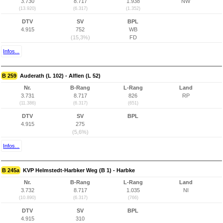
3.730
8.717
1.938
NW
(13.920)
(6.317)
(1.352)
DTV
SV
BPL
4.915
752
WB
(15,3%)
FD
Infos...
B 259
Auderath (L 102) - Alflen (L 52)
Nr.
B-Rang
L-Rang
Land
3.731
8.717
826
RP
(11.386)
(6.317)
(651)
DTV
SV
BPL
4.915
275
(5,6%)
Infos...
B 245a
KVP Helmstedt-Harbker Weg (B 1) - Harbke
Nr.
B-Rang
L-Rang
Land
3.732
8.717
1.035
NI
(10.890)
(6.317)
(766)
DTV
SV
BPL
4.915
310