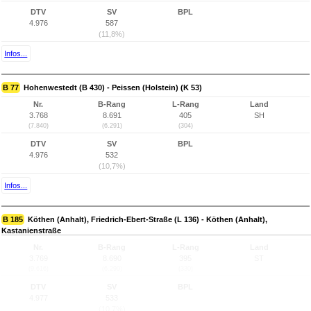
DTV
SV
BPL
4.976
587
(11,8%)
Infos...
B 77
Hohenwestedt (B 430) - Peissen (Holstein) (K 53)
Nr.
B-Rang
L-Rang
Land
3.768
8.691
405
SH
(7.840)
(6.291)
(304)
DTV
SV
BPL
4.976
532
(10,7%)
Infos...
B 185
Köthen (Anhalt), Friedrich-Ebert-Straße (L 136) - Köthen (Anhalt),
Kastanienstraße
Nr.
B-Rang
L-Rang
Land
3.769
8.690
395
ST
(9.616)
(6.290)
(330)
DTV
SV
BPL
4.977
533
(10,7%)