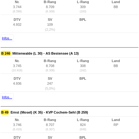
Nr.
B-Rang
L-Rang
Land
3.744
8.709
309
BB
(8.599)
(6.309)
(193)
DTV
SV
BPL
4.932
109
(2,2%)
Infos...
B 246
Mittenwalde (L 30) - AS Bestensee (A 13)
Nr.
B-Rang
L-Rang
Land
3.745
8.708
308
BB
(10.918)
(6.308)
(192)
DTV
SV
BPL
4.936
247
(5,0%)
Infos...
B 49
Ernst (Mosel) (K 35) - KVP Cochem-Sehl (B 259)
Nr.
B-Rang
L-Rang
Land
3.746
8.707
824
RP
(6.416)
(6.307)
(649)
DTV
SV
BPL