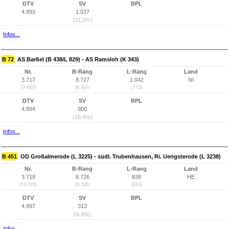
DTV
SV
BPL
4.893
1.037
(21,2%)
Infos...
B 72
AS Barßel (B 438/L 829) - AS Ramsloh (K 343)
Nr.
B-Rang
L-Rang
Land
3.717
8.727
1.042
NI
(7.687)
(6.327)
(773)
DTV
SV
BPL
4.894
900
(18,4%)
Infos...
B 451
OD Großalmerode (L 3225) - südl. Trubenhausen, Ri. Uengsterode (L 3238)
Nr.
B-Rang
L-Rang
Land
3.718
8.726
838
HE
(13.376)
(6.326)
(819)
DTV
SV
BPL
4.897
313
(6,4%)
Infos...