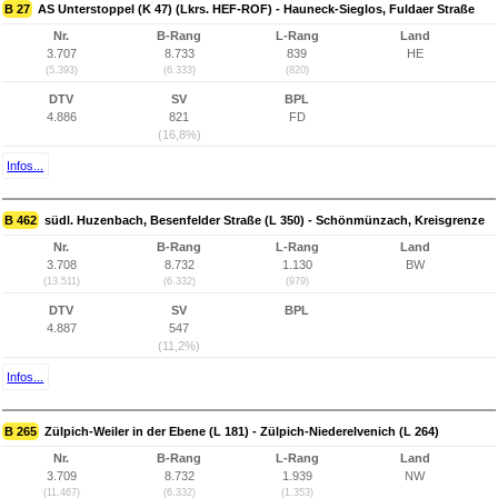
B 27
AS Unterstoppel (K 47) (Lkrs. HEF-ROF) - Hauneck-Sieglos, Fuldaer Straße
Nr.
B-Rang
L-Rang
Land
3.707
8.733
839
HE
(5.393)
(6.333)
(820)
DTV
SV
BPL
4.886
821
FD
(16,8%)
Infos...
B 462
südl. Huzenbach, Besenfelder Straße (L 350) - Schönmünzach, Kreisgrenze
Nr.
B-Rang
L-Rang
Land
3.708
8.732
1.130
BW
(13.511)
(6.332)
(979)
DTV
SV
BPL
4.887
547
(11,2%)
Infos...
B 265
Zülpich-Weiler in der Ebene (L 181) - Zülpich-Niederelvenich (L 264)
Nr.
B-Rang
L-Rang
Land
3.709
8.732
1.939
NW
(11.467)
(6.332)
(1.353)