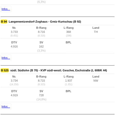
(6,3%)
Infos...
B 94
Langenwetzendorf-Zoghaus - Greiz-Kurtschau (B 92)
Nr.
B-Rang
L-Rang
Land
3.733
8.716
368
TH
(8.451)
(6.316)
(298)
DTV
SV
BPL
4.916
162
(3,3%)
Infos...
B 525
südl. Südlohn (B 70) - KVP südl-westl. Gescher, Eschstraße (L 608/K 44)
Nr.
B-Rang
L-Rang
Land
3.734
8.715
1.937
NW
(14.250)
(6.315)
(1.351)
DTV
SV
BPL
4.919
728
(14,8%)
Infos...