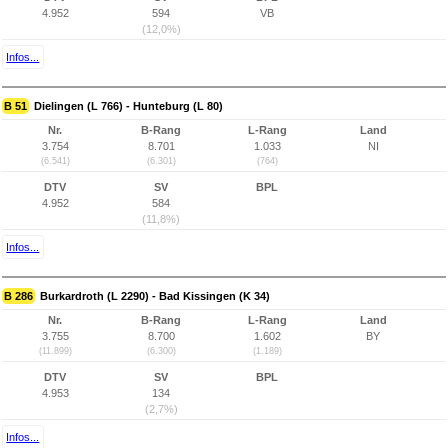
4.952
594
VB
(12,0%)
Infos...
B 51
Dielingen (L 766) - Hunteburg (L 80)
Nr.
B-Rang
L-Rang
Land
3.754
8.701
1.033
NI
(6.541)
(6.301)
(764)
DTV
SV
BPL
4.952
584
(11,8%)
Infos...
B 286
Burkardroth (L 2290) - Bad Kissingen (K 34)
Nr.
B-Rang
L-Rang
Land
3.755
8.700
1.602
BY
(11.899)
(6.300)
(1.189)
DTV
SV
BPL
4.953
134
(2,7%)
Infos...