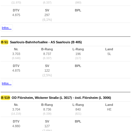
(11.970)
(6.337)
(980)
DTV
SV
BPL
4.875
297
(6,1%)
Infos...
B 51
Saarlouis-Bahnhofsallee - AS Saarlouis (B 405)
Nr.
B-Rang
L-Rang
Land
3.703
8.737
196
SL
(6.646)
(6.337)
(117)
DTV
SV
BPL
4.875
122
(2,5%)
Infos...
B 519
OD Flörsheim, Wickerer Straße (L 3017) - östl. Flörsheim (L 3006)
Nr.
B-Rang
L-Rang
Land
3.704
8.736
840
HE
(14.216)
(6.336)
(821)
DTV
SV
BPL
4.880
127
(2,6%)