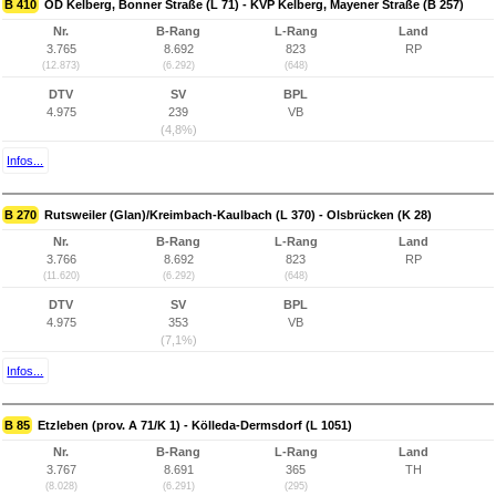
B 410
OD Kelberg, Bonner Straße (L 71) - KVP Kelberg, Mayener Straße (B 257)
Nr.
B-Rang
L-Rang
Land
3.765
8.692
823
RP
(12.873)
(6.292)
(648)
DTV
SV
BPL
4.975
239
VB
(4,8%)
Infos...
B 270
Rutsweiler (Glan)/Kreimbach-Kaulbach (L 370) - Olsbrücken (K 28)
Nr.
B-Rang
L-Rang
Land
3.766
8.692
823
RP
(11.620)
(6.292)
(648)
DTV
SV
BPL
4.975
353
VB
(7,1%)
Infos...
B 85
Etzleben (prov. A 71/K 1) - Kölleda-Dermsdorf (L 1051)
Nr.
B-Rang
L-Rang
Land
3.767
8.691
365
TH
(8.028)
(6.291)
(295)