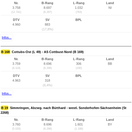
Nr.
B-Rang
L-Rang
Land
3.758
8.697
1.032
NI
(12.741)
(6.297)
(763)
DTV
SV
BPL
4.960
883
(17,8%)
Infos...
B 168
Cottubs-Ost (L 49) - AS Cottbust-Nord (B 169)
Nr.
B-Rang
L-Rang
Land
3.759
8.696
306
BB
(9.119)
(6.296)
(190)
DTV
SV
BPL
4.963
318
(6,4%)
Infos...
B 19
Simmringen, Abzwg. nach Bütthard - westl. Sonderhofen-Sächsenheim (St
2268)
Nr.
B-Rang
L-Rang
Land
3.760
8.696
1.601
BY
(5.020)
(6.296)
(1.188)