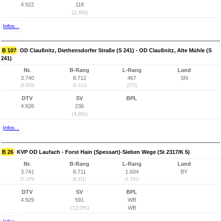
4.922
118
(2,4%)
Infos...
B 107
OD Claußnitz, Diethensdorfer Straße (S 241) - OD Claußnitz, Alte Mühle (S
241)
Nr.
B-Rang
L-Rang
Land
3.740
8.712
467
SN
(8.929)
(6.312)
(375)
DTV
SV
BPL
4.926
236
(4,8%)
Infos...
B 26
KVP OD Laufach - Forst Hain (Spessart)-Sieben Wege (St 2317/K 5)
Nr.
B-Rang
L-Rang
Land
3.741
8.711
1.604
BY
(5.245)
(6.311)
(1.191)
DTV
SV
BPL
4.929
591
WB
(12,0%)
WB