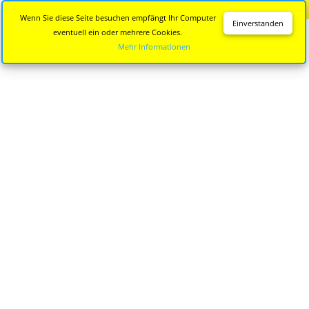
Diese Seite wird nicht mehr aktualisiert.
Zur neuen Seite
Wenn Sie diese Seite besuchen empfängt Ihr Computer
Einverstanden
eventuell ein oder mehrere Cookies.
Mehr Informationen