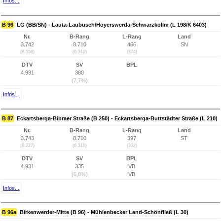
Infos...
B 96
LG (BB/SN) - Lauta-Laubusch/Hoyerswerda-Schwarzkollm (L 198/K 6403)
Nr.
B-Rang
L-Rang
Land
3.742
8.710
466
SN
(8.558)
(6.310)
(374)
DTV
SV
BPL
4.931
380
(7,7%)
Infos...
B 87
Eckartsberga-Bibraer Straße (B 250) - Eckartsberga-Buttstädter Straße (L 210)
Nr.
B-Rang
L-Rang
Land
3.743
8.710
397
ST
(8.227)
(6.310)
(332)
DTV
SV
BPL
4.931
335
VB
(6,8%)
VB
Infos...
B 96a
Birkenwerder-Mitte (B 96) - Mühlenbecker Land-Schönfließ (L 30)