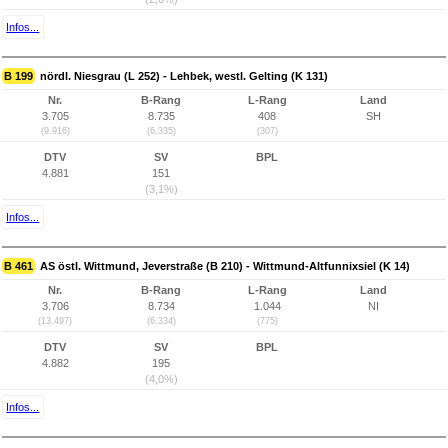
Infos...
B 199
nördl. Niesgrau (L 252) - Lehbek, westl. Gelting (K 131)
Nr.
B-Rang
L-Rang
Land
3.705
8.735
408
SH
(9.916)
(6.335)
(307)
DTV
SV
BPL
4.881
151
(3,1%)
Infos...
B 461
AS östl. Wittmund, Jeverstraße (B 210) - Wittmund-Altfunnixsiel (K 14)
Nr.
B-Rang
L-Rang
Land
3.706
8.734
1.044
NI
(13.497)
(6.334)
(775)
DTV
SV
BPL
4.882
195
(4,0%)
Infos...