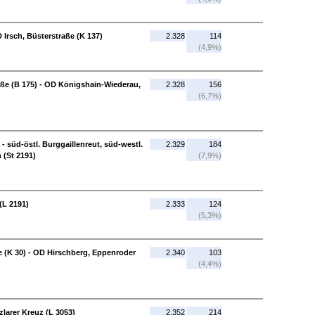
 Irsch, Büsterstraße (K 137)
2.328
114
(4,9%)
aße (B 175) - OD Königshain-Wiederau,
2.328
156
(6,7%)
 - süd-östl. Burggaillenreut, süd-westl.
2.329
184
 (St 2191)
(7,9%)
(L 2191)
2.333
124
(5,3%)
e (K 30) - OD Hirschberg, Eppenroder
2.340
103
(4,4%)
zlarer Kreuz (L 3053)
2.352
214