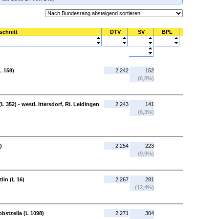
schnitt
DTV
SV
BPL
L 158)
2.242
152
(6,8%)
L 352) - westl. Ittersdorf, Ri. Leidingen
2.243
141
(6,3%)
)
2.254
223
(9,9%)
lin (L 16)
2.267
281
(12,4%)
obstzella (L 1098)
2.271
304