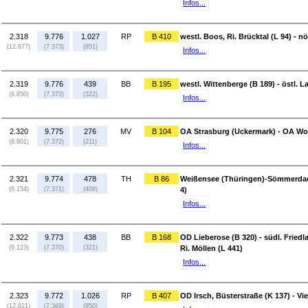
Infos...
2.318
9.776
1.027
RP
B 410
westl. Boos, Ri. Brücktal (L 94) - n
(12.877)
(7.373)
(851)
Infos...
2.319
9.776
439
BB
B 195
westl. Wittenberge (B 189) - östl. L
(9.850)
(7.373)
(322)
Infos...
2.320
9.775
276
MV
B 104
OA Strasburg (Uckermark) - OA Wo
(8.801)
(7.372)
(211)
Infos...
2.321
9.774
478
TH
B 86
Weißensee (Thüringen)-Sömmerdaer 
(8.154)
(7.371)
(408)
4)
Infos...
2.322
9.773
438
BB
B 168
OD Lieberose (B 320) - südl. Fried
(9.123)
(7.370)
(321)
Ri. Möllen (L 441)
Infos...
2.323
9.772
1.026
RP
B 407
OD Irsch, Büsterstraße (K 137) - Vi
(12.821)
(7.369)
(850)