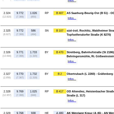
Infos...
2.324
9.772
1.026
RP
B 407
AS Saarburg-Beurig-Ost (B 51) - OD
(12.820)
(7.369)
(850)
Infos...
2.325
9.772
586
SN
B 107
süd-östl. Rochlitz, Waldheimer Str
(8.927)
(7.369)
(494)
Topfseifersdorfer Straße (K 8270)
Infos...
2.326
9.771
1.733
BY
B 470
Streitberg, Bahnhofstraße (St 2186)
(13.694)
(7.368)
(1.320)
Behringersmühle, Ri. Gößweinstein
Infos...
2.327
9.770
1.732
BY
B 2
Obertrubach (L 2260) - Gräfenberg 
(2.956)
(7.367)
(1.319)
Infos...
2.328
9.769
1.025
RP
B 417
OD Altendiez, Heistenbacher Straß
(12.957)
(7.366)
(849)
Straße (L 317)
Infos...
2.329
9.768
938
HE
A 480
AK Wetzlarer Kreuz (A 45) - AN Wet