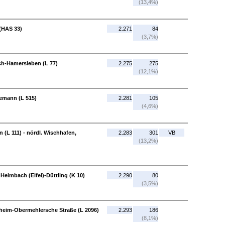
(13,4%)
 (HAS 33)
2.271
84
(3,7%)
ch-Hamersleben (L 77)
2.275
275
(12,1%)
demann (L 515)
2.281
105
(4,6%)
 (L 111) - nördl. Wischhafen,
2.283
301
VB
(13,2%)
 Heimbach (Eifel)-Düttling (K 10)
2.290
80
(3,5%)
theim-Obermehlersche Straße (L 2096)
2.293
186
(8,1%)