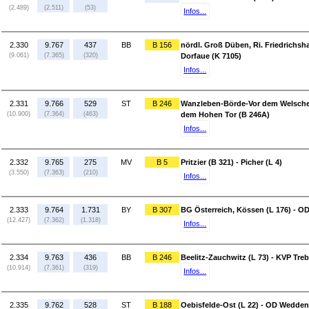
(2.489)
(2.511)
(53)
Infos...
2.330
9.767
437
BB
B 156
nördl. Groß Düben, Ri. Friedrichsha
(9.061)
(7.365)
(320)
Dorfaue (K 7105)
Infos...
2.331
9.766
529
ST
B 246
Wanzleben-Börde-Vor dem Welschen
(10.900)
(7.364)
(463)
dem Hohen Tor (B 246A)
Infos...
2.332
9.765
275
MV
B 5
Pritzier (B 321) - Picher (L 4)
(3.550)
(7.363)
(210)
Infos...
2.333
9.764
1.731
BY
B 307
BG Österreich, Kössen (L 176) - O
(12.427)
(7.362)
(1.318)
Infos...
2.334
9.763
436
BB
B 246
Beelitz-Zauchwitz (L 73) - KVP Treb
(10.914)
(7.361)
(319)
Infos...
2.335
9.762
528
ST
B 188
Oebisfelde-Ost (L 22) - OD Wedden