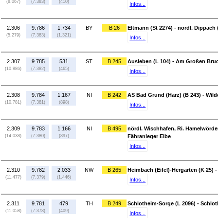
(8.067)
(7.383)
(410)
Infos...
2.306
9.786
1.734
BY
B 26
Eltmann (St 2274) - nördl. Dippach
(5.279)
(7.383)
(1.321)
Infos...
2.307
9.785
531
ST
B 245
Ausleben (L 104) - Am Großen Bru
(10.886)
(7.382)
(465)
Infos...
2.308
9.784
1.167
NI
B 242
AS Bad Grund (Harz) (B 243) - Wil
(10.781)
(7.381)
(898)
Infos...
2.309
9.783
1.166
NI
B 495
nördl. Wischhafen, Ri. Hamelwörden
(14.038)
(7.380)
(897)
Fähranleger Elbe
Infos...
2.310
9.782
2.033
NW
B 265
Heimbach (Eifel)-Hergarten (K 25) -
(11.477)
(7.379)
(1.446)
Infos...
2.311
9.781
479
TH
B 249
Schlotheim-Sorge (L 2096) - Schlo
(11.058)
(7.378)
(409)
Infos...