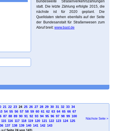
bundesweite Straßenverkehrszählungen
statt. Die letzte Zählung erfolgte 2015, die
nächste ist für 2020 geplant. Die
Quelldaten stehen ebenfalls auf der Seite
der Bundesanstalt für Straßenwesen zum
Abruf breit:
www.bast.de
0
21
22
23
24
25
26
27
28
29
30
31
32
33
34
53
54
55
56
57
58
59
60
61
62
63
64
65
66
67
6
87
88
89
90
91
92
93
94
95
96
97
98
99
100
Nächste Seite >
115
116
117
118
119
120
121
122
123
124
125
36
137
138
139
140
141
142
143
4
auf
Seite 24 von 143
)