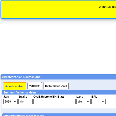
Wenn Sie die
Verkehrszahlen Deutschland
Vergleich
Bedarfsplan 2016
Verkehrszahlen
Suchen - Verkehszahlen
Jahr
Straße
Ort|Zählstelle|TK-Blatt
Land
BPL
Suchergebnisse einschränken