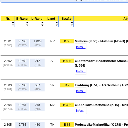
Nr.
B-Rang
L-Rang
Land
Straße
Ab
2.301
9.790
1.029
RP
B 53
Minheim (K 53) - Mülheim (Mosel) (
(6.686)
(7.387)
(853)
Infos...
2.302
9.789
212
SL
B 405
OD Ittersdorf, Bedersdorfer Straße (
(12.803)
(7.386)
(133)
(L 354)
Infos...
2.303
9.788
587
SN
B 7
Frohburg (L 51) - AS Geithain (A 72
(3.981)
(7.385)
(495)
Infos...
2.304
9.787
278
MV
B 392
OD Zölkow, Dorfstraße (K 16) - Mest
(12.723)
(7.384)
(213)
Infos...
2.305
9.786
480
TH
B 85
Probstzella-Marktgölitz (K 178) - Pr