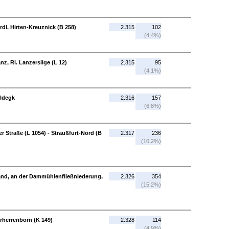
ördl. Hirten-Kreuznick (B 258)
2.315
102
(4,4%)
anz, Ri. Lanzersilge (L 12)
2.315
95
(4,1%)
ldegk
2.316
157
(6,8%)
Straße (L 1054) - Straußfurt-Nord (B
2.317
236
(10,2%)
land, an der Dammühlenfließniederung,
2.326
354
(15,2%)
erherrenborn (K 149)
2.328
114
(4,9%)