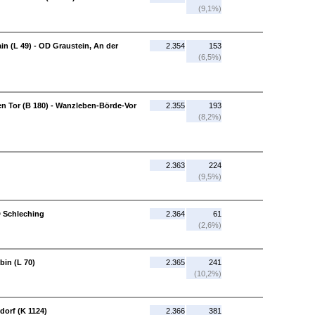
(9,1%)
in (L 49) - OD Graustein, An der
2.354
153
(6,5%)
 Tor (B 180) - Wanzleben-Börde-Vor
2.355
193
(8,2%)
2.363
224
(9,5%)
D Schleching
2.364
61
(2,6%)
bin (L 70)
2.365
241
(10,2%)
dorf (K 1124)
2.366
381