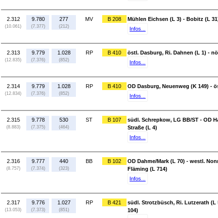
2.312
9.780
277
MV
B 208
Mühlen Eichsen (L 3) - Bobitz (L 31
(10.061)
(7.377)
(212)
Infos...
2.313
9.779
1.028
RP
B 410
östl. Dasburg, Ri. Dahnen (L 1) - nö
(12.835)
(7.376)
(852)
Infos...
2.314
9.779
1.028
RP
B 410
OD Dasburg, Neuenweg (K 149) - öst
(12.834)
(7.376)
(852)
Infos...
2.315
9.778
530
ST
B 107
südl. Schrepkow, LG BB/ST - OD H
(8.883)
(7.375)
(464)
Straße (L 4)
Infos...
2.316
9.777
440
BB
B 102
OD Dahme/Mark (L 70) - westl. Nonn
(8.757)
(7.374)
(323)
Fläming (L 714)
Infos...
2.317
9.776
1.027
RP
B 421
südl. Strotzbüsch, Ri. Lutzerath (L
(13.053)
(7.373)
(851)
104)