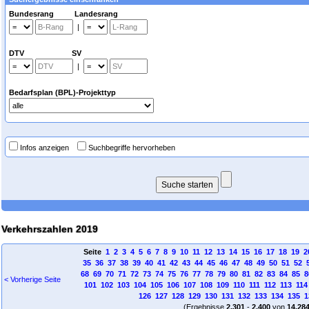
Bundesrang Landesrang
|
DTV SV
|
Bedarfsplan (BPL)-Projekttyp
Infos anzeigen
Suchbegriffe hervorheben
Verkehrszahlen 2019
Seite
1
2
3
4
5
6
7
8
9
10
11
12
13
14
15
16
17
18
19
2
35
36
37
38
39
40
41
42
43
44
45
46
47
48
49
50
51
52
68
69
70
71
72
73
74
75
76
77
78
79
80
81
82
83
84
85
8
< Vorherige Seite
101
102
103
104
105
106
107
108
109
110
111
112
113
114
126
127
128
129
130
131
132
133
134
135
1
(Ergebnisse
2.301
-
2.400
von
14.28