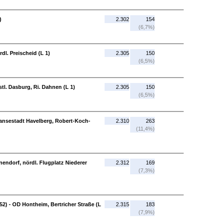
)
2.302
154
(6,7%)
rdl. Preischeid (L 1)
2.305
150
(6,5%)
l. Dasburg, Ri. Dahnen (L 1)
2.305
150
(6,5%)
ansestadt Havelberg, Robert-Koch-
2.310
263
(11,4%)
endorf, nördl. Flugplatz Niederer
2.312
169
(7,3%)
 52) - OD Hontheim, Bertricher Straße (L
2.315
183
(7,9%)