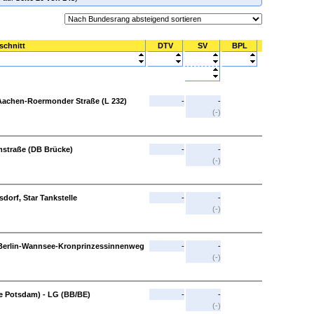
schnitt
DTV
SV
BPL
Aachen-Roermonder Straße (L 232)
-
-
(-)
straße (DB Brücke)
-
-
(-)
sdorf, Star Tankstelle
-
-
(-)
 Berlin-Wannsee-Kronprinzessinnenweg
-
-
(-)
e Potsdam) - LG (BB/BE)
-
-
(-)