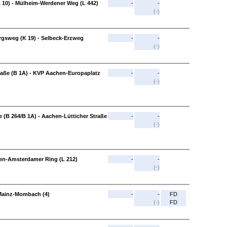
10) - Mülheim-Werdener Weg (L 442)
-
-
(-)
rgsweg (K 19) - Selbeck-Erzweg
-
-
(-)
raße (B 1A) - KVP Aachen-Europaplatz
-
-
(-)
 (B 264/B 1A) - Aachen-Lütticher Straße
-
-
(-)
hen-Amsterdamer Ring (L 212)
-
-
(-)
 Mainz-Mombach (4)
-
-
FD
(-)
FD