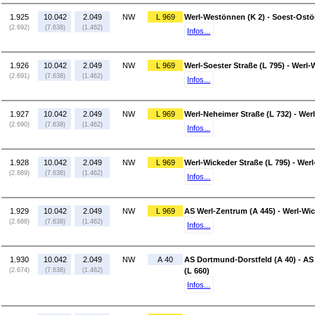
1.925
10.042
2.049
NW
L 969
Werl-Westönnen (K 2) - Soest-Ostö
(2.692)
(7.638)
(1.462)
Infos...
1.926
10.042
2.049
NW
L 969
Werl-Soester Straße (L 795) - Werl
(2.691)
(7.638)
(1.462)
Infos...
1.927
10.042
2.049
NW
L 969
Werl-Neheimer Straße (L 732) - Werl
(2.690)
(7.638)
(1.462)
Infos...
1.928
10.042
2.049
NW
L 969
Werl-Wickeder Straße (L 795) - Wer
(2.689)
(7.638)
(1.462)
Infos...
1.929
10.042
2.049
NW
L 969
AS Werl-Zentrum (A 445) - Werl-Wic
(2.688)
(7.638)
(1.462)
Infos...
1.930
10.042
2.049
NW
A 40
AS Dortmund-Dorstfeld (A 40) - 
(2.674)
(7.638)
(1.462)
(L 660)
Infos...