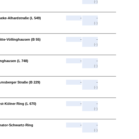
(-)
eke-Alhardstraße (L 549)
-
-
(-)
itte-Völlinghausen (B 55)
-
-
(-)
linghausen (L 748)
-
-
(-)
Arnsberger Straße (B 229)
-
-
(-)
st-Kölner Ring (L 670)
-
-
(-)
nator-Schwartz-Ring
-
-
(-)