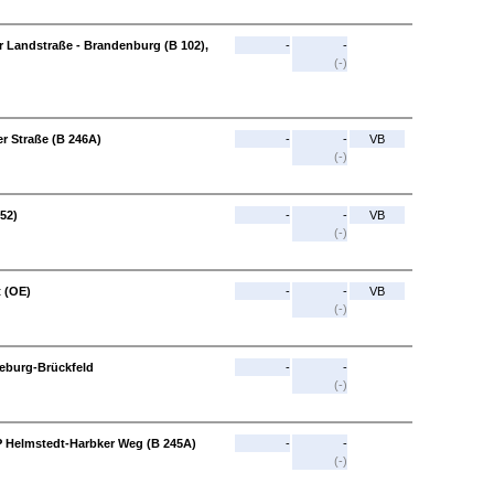
r Landstraße - Brandenburg (B 102),
-
-
(-)
r Straße (B 246A)
-
-
VB
(-)
52)
-
-
VB
(-)
 (OE)
-
-
VB
(-)
eburg-Brückfeld
-
-
(-)
P Helmstedt-Harbker Weg (B 245A)
-
-
(-)