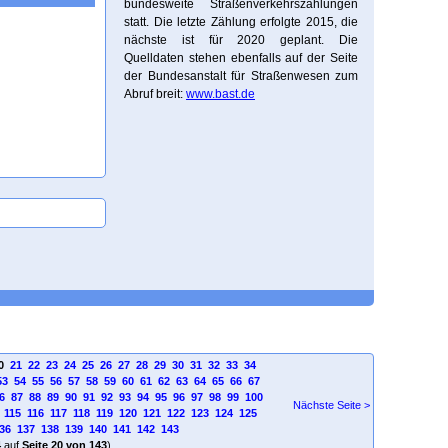
bundesweite Straßenverkehrszählungen
statt. Die letzte Zählung erfolgte 2015, die
nächste ist für 2020 geplant. Die
Quelldaten stehen ebenfalls auf der Seite
der Bundesanstalt für Straßenwesen zum
Abruf breit:
www.bast.de
0
21
22
23
24
25
26
27
28
29
30
31
32
33
34
53
54
55
56
57
58
59
60
61
62
63
64
65
66
67
6
87
88
89
90
91
92
93
94
95
96
97
98
99
100
Nächste Seite >
115
116
117
118
119
120
121
122
123
124
125
36
137
138
139
140
141
142
143
4
auf
Seite 20 von 143
)