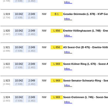
(2.706)
(7.638)
(1.462)
Infos...
1.919
10.042
2.049
NW
B 1
Geseke-Störmede (L 878) - KVP Ges
(2.704)
(7.638)
(1.462)
Infos...
1.920
10.042
2.049
NW
L 856
Erwitte-Völlinghausen (L 748) - Erw
(2.697)
(7.638)
(1.462)
Infos...
1.921
10.042
2.049
NW
L 856
AS Soest-Ost (B 475) - Erwitte-Völ
(2.696)
(7.638)
(1.462)
Infos...
1.922
10.042
2.049
NW
L 969
Soest-Kölner Ring (L 670) - Soest-
(2.695)
(7.638)
(1.462)
Infos...
1.923
10.042
2.049
NW
L 969
Soest-Senator-Schwartz-Ring - Soe
(2.694)
(7.638)
(1.462)
Infos...
1.924
10.042
2.049
NW
L 969
Soest-Ostönnen (L 745) - Soest-Se
(2.693)
(7.638)
(1.462)
Infos...