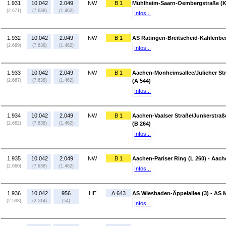
1.931
10.042
2.049
NW
B 1
Mühlheim-Saarn-Oembergstraße (K 
(2.671)
(7.638)
(1.462)
Infos...
1.932
10.042
2.049
NW
B 1
AS Ratingen-Breitscheid-Kahlenbe
(2.669)
(7.638)
(1.462)
Infos...
1.933
10.042
2.049
NW
B 1
Aachen-Monheimsallee/Jülicher St
(2.667)
(7.638)
(1.462)
(A 544)
Infos...
1.934
10.042
2.049
NW
B 1
Aachen-Vaalser Straße/Junkerstraße
(2.662)
(7.638)
(1.462)
(B 264)
Infos...
1.935
10.042
2.049
NW
B 1
Aachen-Pariser Ring (L 260) - Aac
(2.660)
(7.638)
(1.462)
Infos...
1.936
10.042
956
HE
A 643
AS Wiesbaden-Äppelallee (3) - AS
(2.598)
(2.514)
(54)
Infos...