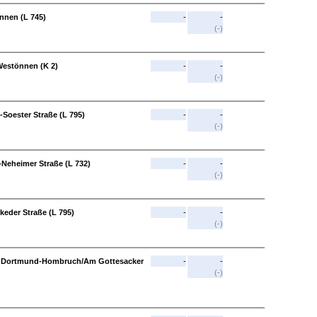
nnen (L 745)
-
-
(-)
-Westönnen (K 2)
-
-
(-)
-Soester Straße (L 795)
-
-
(-)
l-Neheimer Straße (L 732)
-
-
(-)
keder Straße (L 795)
-
-
(-)
AS Dortmund-Hombruch/Am Gottesacker
-
-
(-)