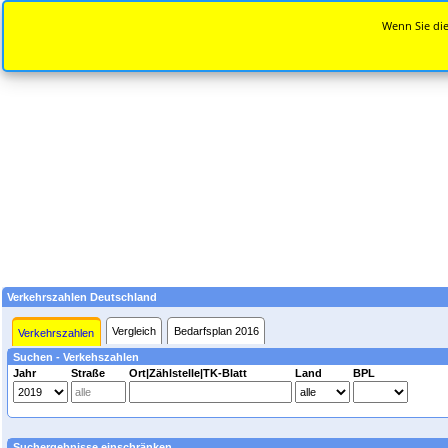
Wenn Sie die
Verkehrszahlen Deutschland
Vergleich
Bedarfsplan 2016
Verkehrszahlen
Suchen - Verkehszahlen
Jahr
Straße
Ort|Zählstelle|TK-Blatt
Land
BPL
Suchergebnisse einschränken