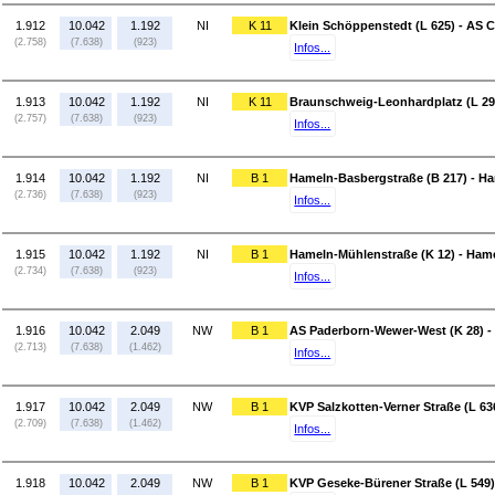
1.912
10.042
1.192
NI
K 11
Klein Schöppenstedt (L 625) - AS C
(2.758)
(7.638)
(923)
Infos...
1.913
10.042
1.192
NI
K 11
Braunschweig-Leonhardplatz (L 295
(2.757)
(7.638)
(923)
Infos...
1.914
10.042
1.192
NI
B 1
Hameln-Basbergstraße (B 217) - Ha
(2.736)
(7.638)
(923)
Infos...
1.915
10.042
1.192
NI
B 1
Hameln-Mühlenstraße (K 12) - Hame
(2.734)
(7.638)
(923)
Infos...
1.916
10.042
2.049
NW
B 1
AS Paderborn-Wewer-West (K 28) - 
(2.713)
(7.638)
(1.462)
Infos...
1.917
10.042
2.049
NW
B 1
KVP Salzkotten-Verner Straße (L 636
(2.709)
(7.638)
(1.462)
Infos...
1.918
10.042
2.049
NW
B 1
KVP Geseke-Bürener Straße (L 549)