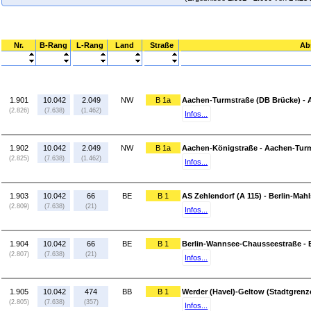
Nr.
B-Rang
L-Rang
Land
Straße
Ab
1.901
10.042
2.049
NW
B 1a
Aachen-Turmstraße (DB Brücke) - 
(2.826)
(7.638)
(1.462)
Infos...
1.902
10.042
2.049
NW
B 1a
Aachen-Königstraße - Aachen-Turm
(2.825)
(7.638)
(1.462)
Infos...
1.903
10.042
66
BE
B 1
AS Zehlendorf (A 115) - Berlin-Mahl
(2.809)
(7.638)
(21)
Infos...
1.904
10.042
66
BE
B 1
Berlin-Wannsee-Chausseestraße -
(2.807)
(7.638)
(21)
Infos...
1.905
10.042
474
BB
B 1
Werder (Havel)-Geltow (Stadtgrenz
(2.805)
(7.638)
(357)
Infos...