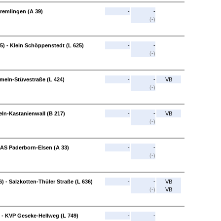
remlingen (A 39)
-
-
(-)
) - Klein Schöppenstedt (L 625)
-
-
(-)
meln-Stüvestraße (L 424)
-
-
VB
(-)
ln-Kastanienwall (B 217)
-
-
VB
(-)
AS Paderborn-Elsen (A 33)
-
-
(-)
) - Salzkotten-Thüler Straße (L 636)
-
-
VB
(-)
VB
 - KVP Geseke-Hellweg (L 749)
-
-