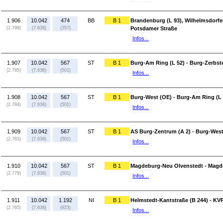
1.906
10.042
474
BB
B 1
Brandenburg (L 93), Wilhelmsdorfe
(2.798)
(7.638)
(357)
Potsdamer Straße
Infos...
1.907
10.042
567
ST
B 1
Burg-Am Ring (L 52) - Burg-Zerbste
(2.785)
(7.638)
(501)
Infos...
1.908
10.042
567
ST
B 1
Burg-West (OE) - Burg-Am Ring (L 
(2.784)
(7.638)
(501)
Infos...
1.909
10.042
567
ST
B 1
AS Burg-Zentrum (A 2) - Burg-West
(2.783)
(7.638)
(501)
Infos...
1.910
10.042
567
ST
B 1
Magdeburg-Neu Olvenstedt - Magd
(2.779)
(7.638)
(501)
Infos...
1.911
10.042
1.192
NI
B 1
Helmstedt-Kantstraße (B 244) - KV
(2.765)
(7.638)
(923)
Infos...