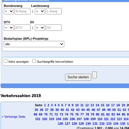
Bundesrang Landesrang
|
DTV SV
|
Bedarfsplan (BPL)-Projekttyp
Infos anzeigen
Suchbegriffe hervorheben
Verkehrszahlen 2019
Seite
1
2
3
4
5
6
7
8
9
10
11
12
13
14
15
16
17
18
19
2
35
36
37
38
39
40
41
42
43
44
45
46
47
48
49
50
51
52
68
69
70
71
72
73
74
75
76
77
78
79
80
81
82
83
84
85
8
< Vorherige Seite
101
102
103
104
105
106
107
108
109
110
111
112
113
114
126
127
128
129
130
131
132
133
134
135
1
(Ergebnisse
1.901
-
2.000
von
14.28