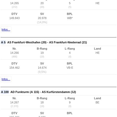
14.265
20
5
HE
(272)
(20)
(5)
DTV
SV
BPL
149.843
20.978
WB*
(14,0%)
Infos...
A 5
AS Frankfurt-Westhafen (20) - AS Frankfurt-Niederrad (21)
Nr.
B-Rang
L-Rang
Land
14.266
19
4
HE
(466)
(19)
(4)
DTV
SV
BPL
154.462
14.674
VB-E
(9,5%)
Infos...
A 100
AD Funkturm (A 115) - AS Kurfürstendamm (12)
Nr.
B-Rang
L-Rang
Land
14.267
18
9
BE
(2.370)
(18)
(9)
DTV
SV
BPL