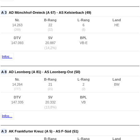
A 3
AD Mönchhof-Dreieck (A 67) - AS Kelsterbach (49)
Nr.
B-Rang
L-Rang
Land
14.263
22
6
HE
(269)
(22)
(6)
DTV
SV
BPL
147.093
20.887
VB-E
(14,2%)
Infos...
A 8
AD Leonberg (A 81) - AS Leonberg-Ost (50)
Nr.
B-Rang
L-Rang
Land
14.264
21
2
BW
(777)
(21)
(2)
DTV
SV
BPL
147.335
20.332
VB
(13,8%)
Infos...
A 3
AK Frankfurter Kreuz (A 5) - AS F-Süd (51)
Nr.
B-Rang
L-Rang
Land