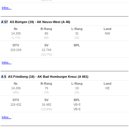
Infos...
A 57
AS Büttgen (19) - AK Neuss-West (A 46)
Nr.
B-Rang
L-Rang
Land
14.205
80
31
NW
(1.774)
(80)
(31)
DTV
SV
BPL
119.104
12.744
(10,7%)
Infos...
A 5
AS Friedberg (16) - AK Bad Homburger Kreuz (A 661)
Nr.
B-Rang
L-Rang
Land
14.206
79
19
HE
(462)
(79)
(19)
DTV
SV
BPL
119.432
16.482
VB-E
(13,8%)
VB-E
Infos...