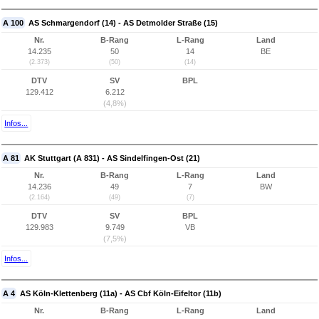
A 100
AS Schmargendorf (14) - AS Detmolder Straße (15)
Nr.
B-Rang
L-Rang
Land
14.235
50
14
BE
(2.373)
(50)
(14)
DTV
SV
BPL
129.412
6.212
(4,8%)
Infos...
A 81
AK Stuttgart (A 831) - AS Sindelfingen-Ost (21)
Nr.
B-Rang
L-Rang
Land
14.236
49
7
BW
(2.164)
(49)
(7)
DTV
SV
BPL
129.983
9.749
VB
(7,5%)
Infos...
A 4
AS Köln-Klettenberg (11a) - AS Cbf Köln-Eifeltor (11b)
Nr.
B-Rang
L-Rang
Land