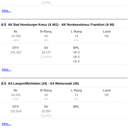
(9,9%)
Infos...
A 5
AK Bad Homburger Kreuz (A 661) - AK Nordwestkreuz Frankfurt (A 66)
Nr.
B-Rang
L-Rang
Land
14.240
45
14
HE
(463)
(45)
(14)
DTV
SV
BPL
131.427
18.137
VB-E
(13,8%)
VB-E
VB-E
Infos...
A 5
AS Langen/Mörfelden (24) - AS Weiterstadt (25)
Nr.
B-Rang
L-Rang
Land
14.241
44
13
HE
(470)
(44)
(13)
DTV
SV
BPL
131.614
15.267
(11,6%)
Infos...