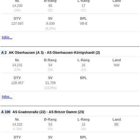
Nr.
B-Rang
L-Rang
Land
14.230
55
17
NW
(366)
(55)
(17)
DTV
SV
BPL
127.597
8.039
VB-E
(6,3%)
Infos...
A 2
AK Oberhausen (A 3) - AS Oberhausen-Königshardt (2)
Nr.
B-Rang
L-Rang
Land
14.231
54
16
NW
(139)
(54)
(16)
DTV
SV
BPL
128.457
21.709
(16,9%)
Infos...
A 100
AS Gradestraße (22) - AS Britzer Damm (23)
Nr.
B-Rang
L-Rang
Land
14.232
53
15
BE
(2.380)
(53)
(15)
DTV
SV
BPL