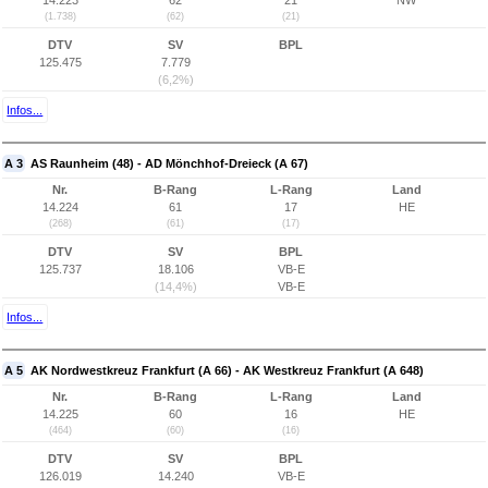
14.223
62
21
NW
(1.738)
(62)
(21)
DTV
SV
BPL
125.475
7.779
(6,2%)
Infos...
A 3
AS Raunheim (48) - AD Mönchhof-Dreieck (A 67)
Nr.
B-Rang
L-Rang
Land
14.224
61
17
HE
(268)
(61)
(17)
DTV
SV
BPL
125.737
18.106
VB-E
(14,4%)
VB-E
Infos...
A 5
AK Nordwestkreuz Frankfurt (A 66) - AK Westkreuz Frankfurt (A 648)
Nr.
B-Rang
L-Rang
Land
14.225
60
16
HE
(464)
(60)
(16)
DTV
SV
BPL
126.019
14.240
VB-E