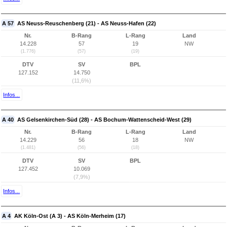
A 57
AS Neuss-Reuschenberg (21) - AS Neuss-Hafen (22)
Nr.
B-Rang
L-Rang
Land
14.228
57
19
NW
(1.776)
(57)
(19)
DTV
SV
BPL
127.152
14.750
(11,6%)
Infos...
A 40
AS Gelsenkirchen-Süd (28) - AS Bochum-Wattenscheid-West (29)
Nr.
B-Rang
L-Rang
Land
14.229
56
18
NW
(1.481)
(56)
(18)
DTV
SV
BPL
127.452
10.069
(7,9%)
Infos...
A 4
AK Köln-Ost (A 3) - AS Köln-Merheim (17)