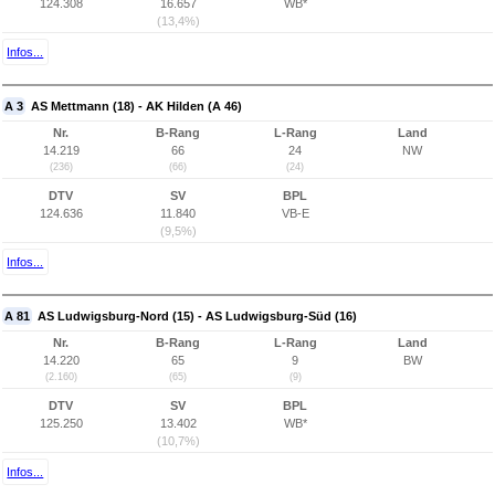
124.308
16.657
WB*
(13,4%)
Infos...
A 3
AS Mettmann (18) - AK Hilden (A 46)
Nr.
B-Rang
L-Rang
Land
14.219
66
24
NW
(236)
(66)
(24)
DTV
SV
BPL
124.636
11.840
VB-E
(9,5%)
Infos...
A 81
AS Ludwigsburg-Nord (15) - AS Ludwigsburg-Süd (16)
Nr.
B-Rang
L-Rang
Land
14.220
65
9
BW
(2.160)
(65)
(9)
DTV
SV
BPL
125.250
13.402
WB*
(10,7%)
Infos...