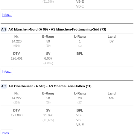
(11,3%)
VB-E
VB-E
Infos...
A 9
AK München-Nord (A 99) - AS München-Fröttmaning-Süd (73)
Nr.
B-Rang
L-Rang
Land
14.226
59
1
BY
(916)
(59)
(1)
DTV
SV
BPL
126.401
6.067
(4,8%)
Infos...
A 3
AK Oberhausen (A 516) - AS Oberhausen-Holten (11)
Nr.
B-Rang
L-Rang
Land
14.227
58
20
NW
(228)
(58)
(20)
DTV
SV
BPL
127.098
21.098
VB-E
(16,6%)
VB-E
VB-E
Infos...