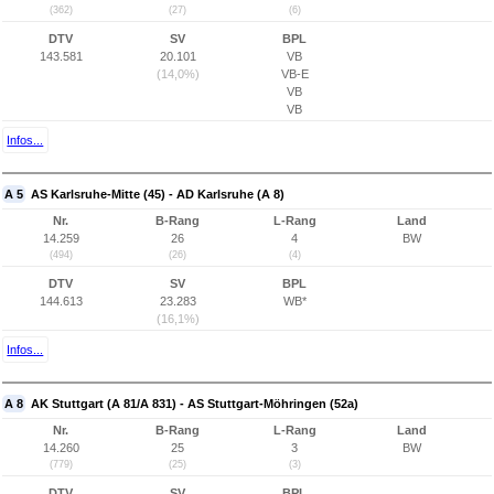
(362)
(27)
(6)
DTV
SV
BPL
143.581
20.101
VB
(14,0%)
VB-E
VB
VB
Infos...
A 5
AS Karlsruhe-Mitte (45) - AD Karlsruhe (A 8)
Nr.
B-Rang
L-Rang
Land
14.259
26
4
BW
(494)
(26)
(4)
DTV
SV
BPL
144.613
23.283
WB*
(16,1%)
Infos...
A 8
AK Stuttgart (A 81/A 831) - AS Stuttgart-Möhringen (52a)
Nr.
B-Rang
L-Rang
Land
14.260
25
3
BW
(779)
(25)
(3)
DTV
SV
BPL