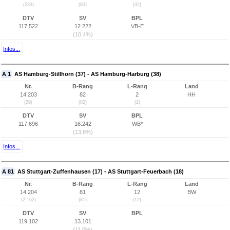
(233)
(83)
(32)
DTV
SV
BPL
117.522
12.222
VB-E
(10,4%)
Infos...
A 1
AS Hamburg-Stillhorn (37) - AS Hamburg-Harburg (38)
Nr.
B-Rang
L-Rang
Land
14.203
82
2
HH
(29)
(82)
(2)
DTV
SV
BPL
117.696
16.242
WB*
(13,8%)
Infos...
A 81
AS Stuttgart-Zuffenhausen (17) - AS Stuttgart-Feuerbach (18)
Nr.
B-Rang
L-Rang
Land
14.204
81
12
BW
(2.162)
(81)
(12)
DTV
SV
BPL
119.102
13.101
(11,0%)