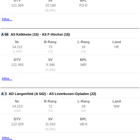
DTV
SV
BPL
121.304
10.190
FD-E
(8,4%)
Infos...
A 66
AS Kelkheim (15) - AS F-Höchst (16)
Nr.
B-Rang
L-Rang
Land
14.212
73
18
HE
(1.985)
(73)
(18)
DTV
SV
BPL
121.493
5.346
WB*
(4,4%)
Infos...
A 3
AD Langenfeld (A 542) - AS Leverkusen-Opladen (22)
Nr.
B-Rang
L-Rang
Land
14.213
72
28
NW
(239)
(72)
(28)
DTV
SV
BPL
122.329
11.010
VB-E
(9,0%)
Infos...