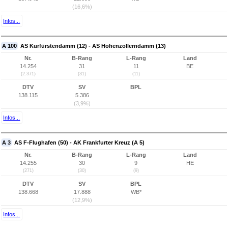
(16,6%)
Infos...
A 100
AS Kurfürstendamm (12) - AS Hohenzollerndamm (13)
Nr.
B-Rang
L-Rang
Land
14.254
31
11
BE
(2.371)
(31)
(11)
DTV
SV
BPL
138.115
5.386
(3,9%)
Infos...
A 3
AS F-Flughafen (50) - AK Frankfurter Kreuz (A 5)
Nr.
B-Rang
L-Rang
Land
14.255
30
9
HE
(271)
(30)
(9)
DTV
SV
BPL
138.668
17.888
WB*
(12,9%)
Infos...