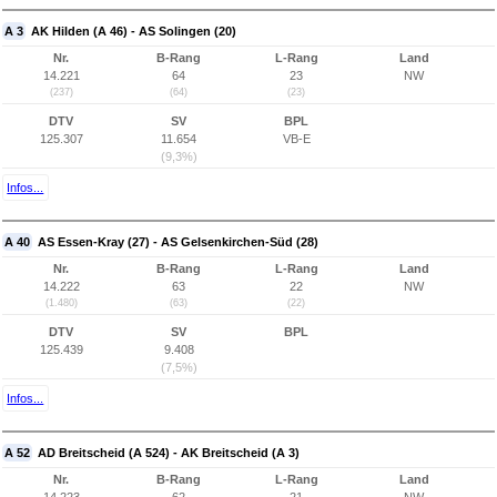
A 3
AK Hilden (A 46) - AS Solingen (20)
Nr.
B-Rang
L-Rang
Land
14.221
64
23
NW
(237)
(64)
(23)
DTV
SV
BPL
125.307
11.654
VB-E
(9,3%)
Infos...
A 40
AS Essen-Kray (27) - AS Gelsenkirchen-Süd (28)
Nr.
B-Rang
L-Rang
Land
14.222
63
22
NW
(1.480)
(63)
(22)
DTV
SV
BPL
125.439
9.408
(7,5%)
Infos...
A 52
AD Breitscheid (A 524) - AK Breitscheid (A 3)
Nr.
B-Rang
L-Rang
Land