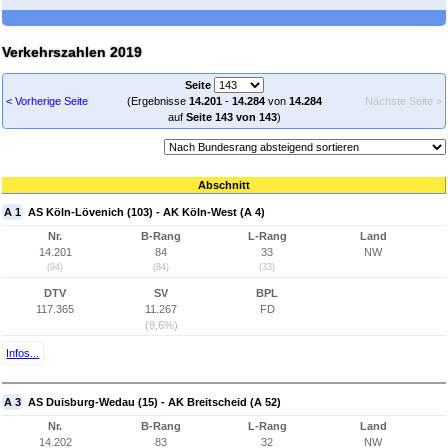
Verkehrszahlen 2019
Seite
< Vorherige Seite
(Ergebnisse
14.201
-
14.284
von
14.284
Nächste Seite >
auf
Seite 143 von 143
)
Abschnitt
A 1
AS Köln-Lövenich (103) - AK Köln-West (A 4)
Nr.
B-Rang
L-Rang
Land
14.201
84
33
NW
(94)
(84)
(33)
DTV
SV
BPL
117.365
11.267
FD
(9,6%)
Infos...
A 3
AS Duisburg-Wedau (15) - AK Breitscheid (A 52)
Nr.
B-Rang
L-Rang
Land
14.202
83
32
NW