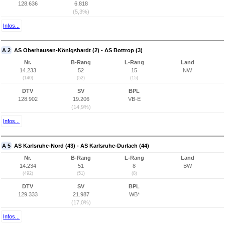
128.636
6.818
(5,3%)
Infos...
A 2
AS Oberhausen-Königshardt (2) - AS Bottrop (3)
Nr.
B-Rang
L-Rang
Land
14.233
52
15
NW
(140)
(52)
(15)
DTV
SV
BPL
128.902
19.206
VB-E
(14,9%)
Infos...
A 5
AS Karlsruhe-Nord (43) - AS Karlsruhe-Durlach (44)
Nr.
B-Rang
L-Rang
Land
14.234
51
8
BW
(492)
(51)
(8)
DTV
SV
BPL
129.333
21.987
WB*
(17,0%)
Infos...