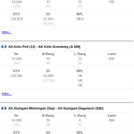
14.244
41
12
HE
(275)
(41)
(12)
DTV
SV
BPL
132.879
21.261
VB-E
(16,0%)
Infos...
A 4
AS Köln-Poll (13) - AK Köln-Gremberg (A 559)
Nr.
B-Rang
L-Rang
Land
14.245
40
11
NW
(363)
(40)
(11)
DTV
SV
BPL
134.301
21.085
VB
(15,7%)
VB
VB
Infos...
A 8
AS Stuttgart-Möhringen (52a) - AS Stuttgart-Degerloch (52b)
Nr.
B-Rang
L-Rang
Land
14.246
39
6
BW
(780)
(39)
(6)
DTV
SV
BPL