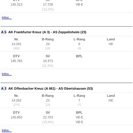
145.313
17.728
VB-E
(12,2%)
Infos...
A 5
AK Frankfurter Kreuz (A 3) - AS Zeppelinheim (23)
Nr.
B-Rang
L-Rang
Land
14.261
24
8
HE
(468)
(24)
(8)
DTV
SV
BPL
145.783
16.473
(11,3%)
Infos...
A 3
AK Offenbacher Kreuz (A 661) - AS Obertshausen (53)
Nr.
B-Rang
L-Rang
Land
14.262
23
7
HE
(274)
(23)
(7)
DTV
SV
BPL
145.853
22.753
VB-E
(15,6%)
VB-E
Infos...