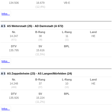
134.506
16.679
VB-E
(12,4%)
Infos...
A 5
AS Weiterstadt (25) - AD Darmstadt (A 672)
Nr.
B-Rang
L-Rang
Land
14.247
38
11
HE
(471)
(38)
(11)
DTV
SV
BPL
135.795
15.616
(11,5%)
Infos...
A 5
AS Zeppelinheim (23) - AS Langen/Mörfelden (24)
Nr.
B-Rang
L-Rang
Land
14.248
37
10
HE
(469)
(37)
(10)
DTV
SV
BPL
135.926
15.224
(11,2%)
Infos...