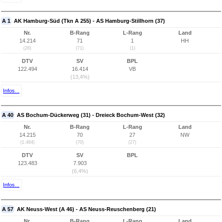
A 1
AK Hamburg-Süd (Tkn A 255) - AS Hamburg-Stillhorn (37)
Nr.
B-Rang
L-Rang
Land
14.214
71
1
HH
(28)
(71)
(1)
DTV
SV
BPL
122.494
16.414
VB
(13,4%)
Infos...
A 40
AS Bochum-Dückerweg (31) - Dreieck Bochum-West (32)
Nr.
B-Rang
L-Rang
Land
14.215
70
27
NW
(1.484)
(70)
(27)
DTV
SV
BPL
123.483
7.903
(6,4%)
Infos...
A 57
AK Neuss-West (A 46) - AS Neuss-Reuschenberg (21)
Nr.
B-Rang
L-Rang
Land