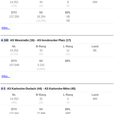
14.251
34
8
NW
(230)
(34)
(8)
DTV
SV
BPL
137.250
18.254
VB
(13,3%)
VB
Infos...
A 100
AS Wexstraße (16) - AS Innsbrucker Platz (17)
Nr.
B-Rang
L-Rang
Land
14.252
33
12
BE
(2.375)
(33)
(12)
DTV
SV
BPL
137.648
5.231
(3,8%)
Infos...
A 5
AS Karlsruhe-Durlach (44) - AS Karlsruhe-Mitte (45)
Nr.
B-Rang
L-Rang
Land
14.253
32
5
BW
(493)
(32)
(5)
DTV
SV
BPL
137.941
22.898
WB*