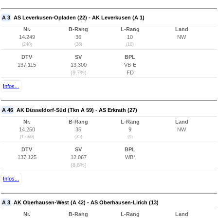
A 3
AS Leverkusen-Opladen (22) - AK Leverkusen (A 1)
Nr.
B-Rang
L-Rang
Land
14.249
36
10
NW
(240)
(36)
(10)
DTV
SV
BPL
137.115
13.300
VB-E
(9,7%)
FD
Infos...
A 46
AK Düsseldorf-Süd (Tkn A 59) - AS Erkrath (27)
Nr.
B-Rang
L-Rang
Land
14.250
35
9
NW
(1.660)
(35)
(9)
DTV
SV
BPL
137.125
12.067
WB*
(8,8%)
Infos...
A 3
AK Oberhausen-West (A 42) - AS Oberhausen-Lirich (13)
Nr.
B-Rang
L-Rang
Land