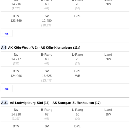
14.216
69
26
NW
(1.775)
(69)
(26)
DTV
SV
BPL
123.569
12.480
(10,1%)
Infos...
A 4
AK Köln-West (A 1) - AS Köln-Klettenberg (11a)
Nr.
B-Rang
L-Rang
Land
14.217
68
25
NW
(359)
(68)
(25)
DTV
SV
BPL
124.066
16.625
WB
(13,4%)
Infos...
A 81
AS Ludwigsburg-Süd (16) - AS Stuttgart-Zuffenhausen (17)
Nr.
B-Rang
L-Rang
Land
14.218
67
10
BW
(2.161)
(67)
(10)
DTV
SV
BPL