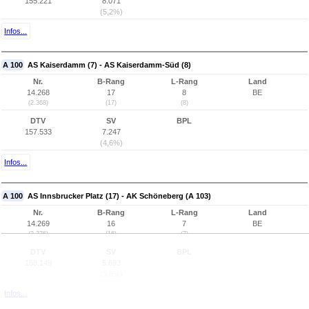
155.221
8.071
(5,2%)
Infos...
A 100
AS Kaiserdamm (7) - AS Kaiserdamm-Süd (8)
Nr.
B-Rang
L-Rang
Land
14.268
17
8
BE
(2.368)
(17)
(8)
DTV
SV
BPL
157.533
7.247
(4,6%)
Infos...
A 100
AS Innsbrucker Platz (17) - AK Schöneberg (A 103)
Nr.
B-Rang
L-Rang
Land
14.269
16
7
BE
(2.376)
(16)
(7)
DTV
SV
BPL
158.149
5.693
(3,6%)
Infos...