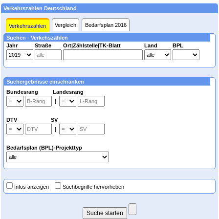
Verkehrszahlen Deutschland
Vergleich
Bedarfsplan 2016
Verkehrszahlen
Suchen - Verkehszahlen
Jahr
Straße
Ort|Zählstelle|TK-Blatt
Land
BPL
Suchergebnisse einschränken
Bundesrang Landesrang
|
DTV SV
|
Bedarfsplan (BPL)-Projekttyp
Infos anzeigen
Suchbegriffe hervorheben