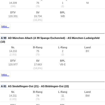
14.209
76
1
NI
(180)
(76)
(1)
DTV
SV
BPL
120.331
19.734
WB
(16,4%)
Infos...
A 99
AD München-Allach (A 99 Spange Eschenried) - AS München-Ludwigsfeld
(10)
Nr.
B-Rang
L-Rang
Land
14.210
75
2
BY
(2.352)
(75)
(2)
DTV
SV
BPL
120.977
17.663
VB-E
(14,6%)
Infos...
A 81
AS Sindelfingen-Ost (21) - AS Böblingen-Ost (22)
Nr.
B-Rang
L-Rang
Land
14.211
74
11
BW
(2.165)
(74)
(11)