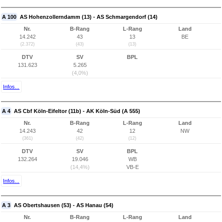
A 100
AS Hohenzollerndamm (13) - AS Schmargendorf (14)
Nr.
B-Rang
L-Rang
Land
14.242
43
13
BE
(2.372)
(43)
(13)
DTV
SV
BPL
131.623
5.265
(4,0%)
Infos...
A 4
AS Cbf Köln-Eifeltor (11b) - AK Köln-Süd (A 555)
Nr.
B-Rang
L-Rang
Land
14.243
42
12
NW
(361)
(42)
(12)
DTV
SV
BPL
132.264
19.046
WB
(14,4%)
VB-E
Infos...
A 3
AS Obertshausen (53) - AS Hanau (54)
Nr.
B-Rang
L-Rang
Land