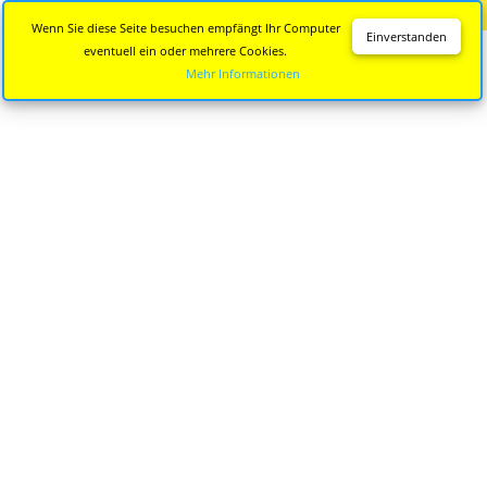
Diese Seite wird nicht mehr aktualisiert.
Zur neuen Seite
Wenn Sie diese Seite besuchen empfängt Ihr Computer
Einverstanden
eventuell ein oder mehrere Cookies.
Mehr Informationen