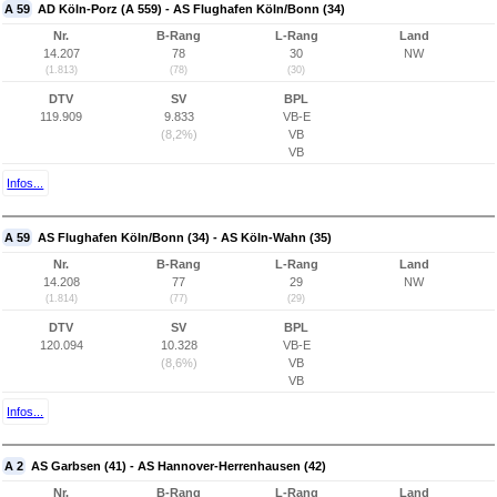
A 59
AD Köln-Porz (A 559) - AS Flughafen Köln/Bonn (34)
Nr.
B-Rang
L-Rang
Land
14.207
78
30
NW
(1.813)
(78)
(30)
DTV
SV
BPL
119.909
9.833
VB-E
(8,2%)
VB
VB
Infos...
A 59
AS Flughafen Köln/Bonn (34) - AS Köln-Wahn (35)
Nr.
B-Rang
L-Rang
Land
14.208
77
29
NW
(1.814)
(77)
(29)
DTV
SV
BPL
120.094
10.328
VB-E
(8,6%)
VB
VB
Infos...
A 2
AS Garbsen (41) - AS Hannover-Herrenhausen (42)
Nr.
B-Rang
L-Rang
Land