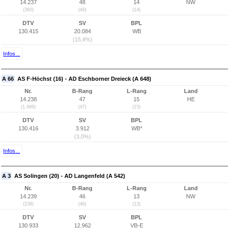
14.237
48
14
NW
(360)
(48)
(14)
DTV
SV
BPL
130.415
20.084
WB
(15,4%)
Infos...
A 66
AS F-Höchst (16) - AD Eschborner Dreieck (A 648)
Nr.
B-Rang
L-Rang
Land
14.238
47
15
HE
(1.986)
(47)
(15)
DTV
SV
BPL
130.416
3.912
WB*
(3,0%)
Infos...
A 3
AS Solingen (20) - AD Langenfeld (A 542)
Nr.
B-Rang
L-Rang
Land
14.239
46
13
NW
(238)
(46)
(13)
DTV
SV
BPL
130.933
12.962
VB-E