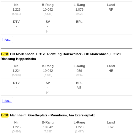
Nr.
B-Rang
L-Rang
Land
1.223
10.042
1.079
RP
(5.941)
(7.638)
(902)
DTV
SV
BPL
-
-
(-)
Infos...
B 38
OD Mörlenbach, L 3120 Richtung Bonsweiher - OD Mörlenbach, L 3120
Richtung Heppenheim
Nr.
B-Rang
L-Rang
Land
1.224
10.042
956
HE
(5.905)
(7.638)
(936)
DTV
SV
BPL
-
-
VB
(-)
Infos...
B 38
Mannheim, Goetheplatz - Mannheim, Am Exerzierplatz
Nr.
B-Rang
L-Rang
Land
1.225
10.042
1.228
BW
(5.896)
(7.638)
(1.077)