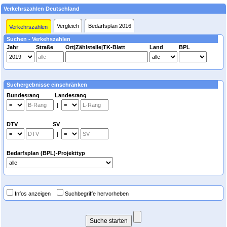
Verkehrszahlen Deutschland
Vergleich
Bedarfsplan 2016
Verkehrszahlen
Suchen - Verkehszahlen
Jahr
Straße
Ort|Zählstelle|TK-Blatt
Land
BPL
Suchergebnisse einschränken
Bundesrang Landesrang
|
DTV SV
|
Bedarfsplan (BPL)-Projekttyp
Infos anzeigen
Suchbegriffe hervorheben