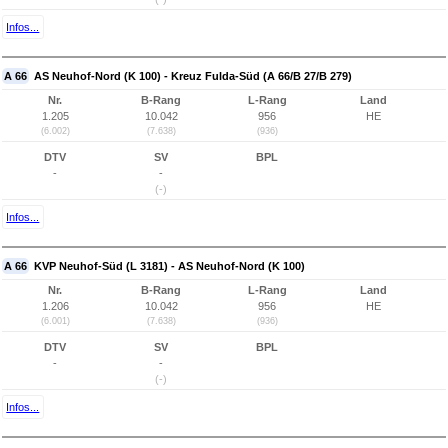
Infos...
A 66
AS Neuhof-Nord (K 100) - Kreuz Fulda-Süd (A 66/B 27/B 279)
Nr.
B-Rang
L-Rang
Land
1.205
10.042
956
HE
(6.002)
(7.638)
(936)
DTV
SV
BPL
-
-
(-)
Infos...
A 66
KVP Neuhof-Süd (L 3181) - AS Neuhof-Nord (K 100)
Nr.
B-Rang
L-Rang
Land
1.206
10.042
956
HE
(6.001)
(7.638)
(936)
DTV
SV
BPL
-
-
(-)
Infos...