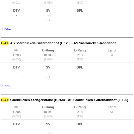
(6.011)
(7.638)
(139)
DTV
SV
BPL
-
-
(-)
Infos...
B 41
AS Saarbrücken-Güterbahnhof (L 125) - AS Saarbrücken-Rodenhof
Nr.
B-Rang
L-Rang
Land
1.203
10.042
218
SL
(6.006)
(7.638)
(139)
DTV
SV
BPL
-
-
(-)
Infos...
B 41
Saarbrücken-Stengelstraße (B 268) - AS Saarbrücken-Güterbahnhof (L 125)
Nr.
B-Rang
L-Rang
Land
1.204
10.042
218
SL
(6.005)
(7.638)
(139)
DTV
SV
BPL
-
-
(-)