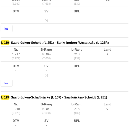
(5.980)
(7.638)
(139)
DTV
SV
BPL
-
-
(-)
Infos...
L 119
Saarbrücken-Scheidt (L 251) - Sankt Ingbert-Weststraße (L 126R)
Nr.
B-Rang
L-Rang
Land
1.217
10.042
218
SL
(5.979)
(7.638)
(139)
DTV
SV
BPL
-
-
(-)
Infos...
L 119
Saarbrücken-Schafbrücke (L 107) - Saarbrücken-Scheidt (L 251)
Nr.
B-Rang
L-Rang
Land
1.218
10.042
218
SL
(5.978)
(7.638)
(139)
DTV
SV
BPL
-
-