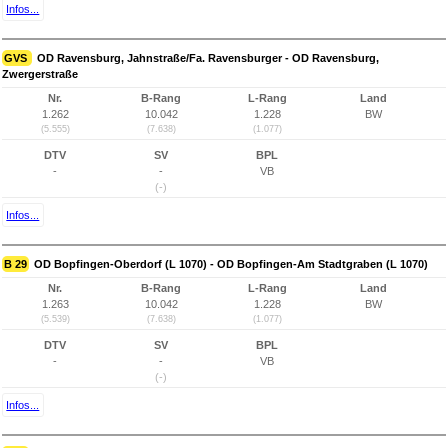
Infos...
GVS
OD Ravensburg, Jahnstraße/Fa. Ravensburger - OD Ravensburg,
Zwergerstraße
Nr.
B-Rang
L-Rang
Land
1.262
10.042
1.228
BW
(5.555)
(7.638)
(1.077)
DTV
SV
BPL
-
-
VB
(-)
Infos...
B 29
OD Bopfingen-Oberdorf (L 1070) - OD Bopfingen-Am Stadtgraben (L 1070)
Nr.
B-Rang
L-Rang
Land
1.263
10.042
1.228
BW
(5.539)
(7.638)
(1.077)
DTV
SV
BPL
-
-
VB
(-)
Infos...