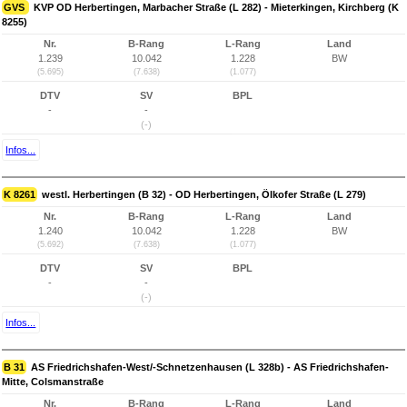
GVS
KVP OD Herbertingen, Marbacher Straße (L 282) - Mieterkingen, Kirchberg (K
8255)
Nr.
B-Rang
L-Rang
Land
1.239
10.042
1.228
BW
(5.695)
(7.638)
(1.077)
DTV
SV
BPL
-
-
(-)
Infos...
K 8261
westl. Herbertingen (B 32) - OD Herbertingen, Ölkofer Straße (L 279)
Nr.
B-Rang
L-Rang
Land
1.240
10.042
1.228
BW
(5.692)
(7.638)
(1.077)
DTV
SV
BPL
-
-
(-)
Infos...
B 31
AS Friedrichshafen-West/-Schnetzenhausen (L 328b) - AS Friedrichshafen-
Mitte, Colsmanstraße
Nr.
B-Rang
L-Rang
Land