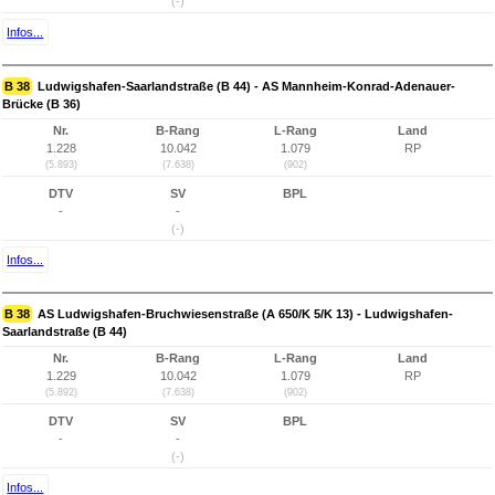
(-)
Infos...
B 38
Ludwigshafen-Saarlandstraße (B 44) - AS Mannheim-Konrad-Adenauer-
Brücke (B 36)
Nr.
B-Rang
L-Rang
Land
1.228
10.042
1.079
RP
(5.893)
(7.638)
(902)
DTV
SV
BPL
-
-
(-)
Infos...
B 38
AS Ludwigshafen-Bruchwiesenstraße (A 650/K 5/K 13) - Ludwigshafen-
Saarlandstraße (B 44)
Nr.
B-Rang
L-Rang
Land
1.229
10.042
1.079
RP
(5.892)
(7.638)
(902)
DTV
SV
BPL
-
-
(-)
Infos...