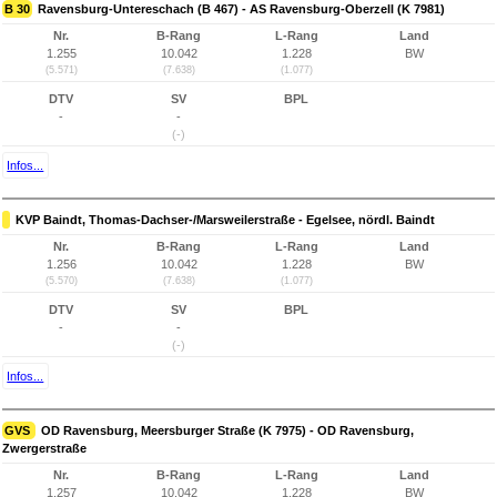
B 30
Ravensburg-Untereschach (B 467) - AS Ravensburg-Oberzell (K 7981)
Nr.
B-Rang
L-Rang
Land
1.255
10.042
1.228
BW
(5.571)
(7.638)
(1.077)
DTV
SV
BPL
-
-
(-)
Infos...
KVP Baindt, Thomas-Dachser-/Marsweilerstraße - Egelsee, nördl. Baindt
Nr.
B-Rang
L-Rang
Land
1.256
10.042
1.228
BW
(5.570)
(7.638)
(1.077)
DTV
SV
BPL
-
-
(-)
Infos...
GVS
OD Ravensburg, Meersburger Straße (K 7975) - OD Ravensburg,
Zwergerstraße
Nr.
B-Rang
L-Rang
Land
1.257
10.042
1.228
BW