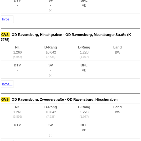
DTV
SV
BPL
-
-
VB
(-)
Infos...
GVS
OD Ravensburg, Hirschgraben - OD Ravensburg, Meersburger Straße (K
7975)
Nr.
B-Rang
L-Rang
Land
1.260
10.042
1.228
BW
(5.557)
(7.638)
(1.077)
DTV
SV
BPL
-
-
VB
(-)
Infos...
GVS
OD Ravensburg, Zwergerstraße - OD Ravensburg, Hirschgraben
Nr.
B-Rang
L-Rang
Land
1.261
10.042
1.228
BW
(5.556)
(7.638)
(1.077)
DTV
SV
BPL
-
-
VB
(-)