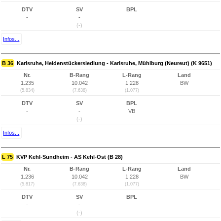
DTV
SV
BPL
-
-
(-)
Infos...
B 36
Karlsruhe, Heidenstückersiedlung - Karlsruhe, Mühlburg (Neureut) (K 9651)
Nr.
B-Rang
L-Rang
Land
1.235
10.042
1.228
BW
(5.834)
(7.638)
(1.077)
DTV
SV
BPL
-
-
VB
(-)
Infos...
L 75
KVP Kehl-Sundheim - AS Kehl-Ost (B 28)
Nr.
B-Rang
L-Rang
Land
1.236
10.042
1.228
BW
(5.817)
(7.638)
(1.077)
DTV
SV
BPL
-
-
(-)