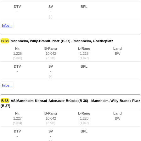
DTV
SV
BPL
-
-
(-)
Infos...
B 38
Mannheim, Willy-Brandt-Platz (B 37) - Mannheim, Goetheplatz
Nr.
B-Rang
L-Rang
Land
1.226
10.042
1.228
BW
(5.895)
(7.638)
(1.077)
DTV
SV
BPL
-
-
(-)
Infos...
B 38
AS Mannheim-Konrad-Adenauer-Brücke (B 36) - Mannheim, Willy-Brandt-Platz
(B 37)
Nr.
B-Rang
L-Rang
Land
1.227
10.042
1.228
BW
(5.894)
(7.638)
(1.077)
DTV
SV
BPL
-
-