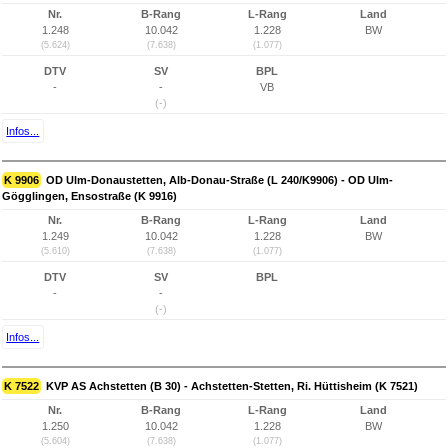
Nr.
B-Rang
L-Rang
Land
1.248
10.042
1.228
BW
(5.624)
(7.638)
(1.077)
DTV
SV
BPL
-
-
VB
(-)
Infos...
K 9906
OD Ulm-Donaustetten, Alb-Donau-Straße (L 240/K9906) - OD Ulm-
Gögglingen, Ensostraße (K 9916)
Nr.
B-Rang
L-Rang
Land
1.249
10.042
1.228
BW
(5.610)
(7.638)
(1.077)
DTV
SV
BPL
-
-
(-)
Infos...
K 7522
KVP AS Achstetten (B 30) - Achstetten-Stetten, Ri. Hüttisheim (K 7521)
Nr.
B-Rang
L-Rang
Land
1.250
10.042
1.228
BW
(5.604)
(7.638)
(1.077)