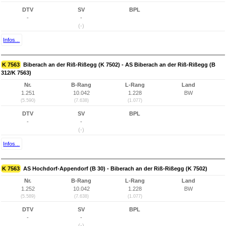
DTV
SV
BPL
-
-
(-)
Infos...
K 7563
Biberach an der Riß-Rißegg (K 7502) - AS Biberach an der Riß-Rißegg (B
312/K 7563)
Nr.
B-Rang
L-Rang
Land
1.251
10.042
1.228
BW
(5.590)
(7.638)
(1.077)
DTV
SV
BPL
-
-
(-)
Infos...
K 7563
AS Hochdorf-Appendorf (B 30) - Biberach an der Riß-Rißegg (K 7502)
Nr.
B-Rang
L-Rang
Land
1.252
10.042
1.228
BW
(5.589)
(7.638)
(1.077)
DTV
SV
BPL
-
-
(-)