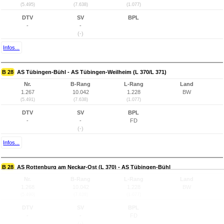
(5.495)
(7.638)
(1.077)
DTV
SV
BPL
-
-
(-)
Infos...
B 28
AS Tübingen-Bühl - AS Tübingen-Weilheim (L 370/L 371)
Nr.
B-Rang
L-Rang
Land
1.267
10.042
1.228
BW
(5.491)
(7.638)
(1.077)
DTV
SV
BPL
-
-
FD
(-)
Infos...
B 28
AS Rottenburg am Neckar-Ost (L 370) - AS Tübingen-Bühl
Nr.
B-Rang
L-Rang
Land
1.268
10.042
1.228
BW
(5.490)
(7.638)
(1.077)
DTV
SV
BPL
-
-
FD
(-)