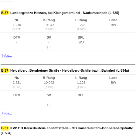
B 37
Landesgrenze Hessen, bei Kleingememünd - Nackarsteinach (L 535)
Nr.
B-Rang
L-Rang
Land
1.230
10.042
1.228
BW
(5.871)
(7.638)
(1.077)
DTV
SV
BPL
-
-
WB
(-)
Infos...
B 37
Heidelberg, Bergheimer Straße - Heidelberg-Schlierbach, Bahnhof (L 534a)
Nr.
B-Rang
L-Rang
Land
1.231
10.042
1.228
BW
(5.866)
(7.638)
(1.077)
DTV
SV
BPL
-
-
(-)
Infos...
B 37
KVP OD Kaiserlautern-Zollamtstraße - OD Kaiserslautern-Donnersbergstraße
(L 504)