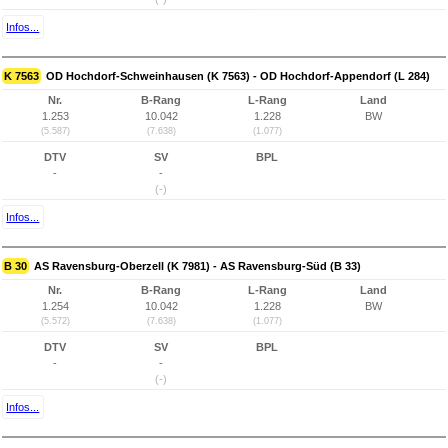
Infos...
K 7563
OD Hochdorf-Schweinhausen (K 7563) - OD Hochdorf-Appendorf (L 284)
Nr.
B-Rang
L-Rang
Land
1.253
10.042
1.228
BW
(5.587)
(7.638)
(1.077)
DTV
SV
BPL
-
-
(-)
Infos...
B 30
AS Ravensburg-Oberzell (K 7981) - AS Ravensburg-Süd (B 33)
Nr.
B-Rang
L-Rang
Land
1.254
10.042
1.228
BW
(5.572)
(7.638)
(1.077)
DTV
SV
BPL
-
-
(-)
Infos...