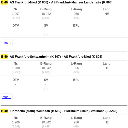
B 40
AS Frankfurt-Nied (K 808) - AS Frankfurt-Mainzer Landstraße (K 803)
Nr.
B-Rang
L-Rang
Land
1.207
10.042
956
HE
(5.999)
(7.638)
(936)
DTV
SV
BPL
-
-
(-)
Infos...
B 40
AS Frankfurt-Schwanheim (K 807) - AS Frankfurt-Nied (K 808)
Nr.
B-Rang
L-Rang
Land
1.208
10.042
956
HE
(5.998)
(7.638)
(936)
DTV
SV
BPL
-
-
(-)
Infos...
B 40
Flörsheim (Main)-Weilbach (B 519) - Flörsheim (Main)-Weilbach (L 3265)
Nr.
B-Rang
L-Rang
Land
1.209
10.042
956
HE
(5.991)
(7.638)
(936)