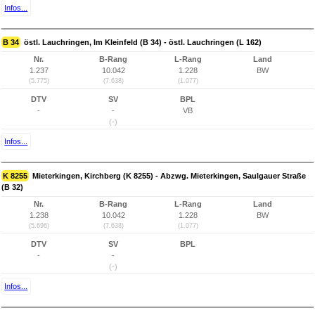
Infos...
B 34
östl. Lauchringen, Im Kleinfeld (B 34) - östl. Lauchringen (L 162)
Nr.
B-Rang
L-Rang
Land
1.237
10.042
1.228
BW
(5.775)
(7.638)
(1.077)
DTV
SV
BPL
-
-
VB
(-)
Infos...
K 8255
Mieterkingen, Kirchberg (K 8255) - Abzwg. Mieterkingen, Saulgauer Straße
(B 32)
Nr.
B-Rang
L-Rang
Land
1.238
10.042
1.228
BW
(5.696)
(7.638)
(1.077)
DTV
SV
BPL
-
-
(-)
Infos...