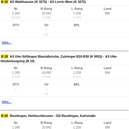
B 29
AS Waldhausen (K 3272) - AS Lorch-West (K 3272)
Nr.
B-Rang
L-Rang
Land
1.264
10.042
1.228
BW
(5.521)
(7.638)
(1.077)
DTV
SV
BPL
-
-
(-)
Infos...
B 28
AS Ulm-Söflingen Blautalbrücke, Zubringer B10-B30 (K 9915) - AS Ulm-
Hindenburgring (B 10)
Nr.
B-Rang
L-Rang
Land
1.265
10.042
1.228
BW
(5.513)
(7.638)
(1.077)
DTV
SV
BPL
-
-
(-)
Infos...
B 28
Reutlingen, Hohbuchknoten - OD Reutlingen, Karlstraße
Nr.
B-Rang
L-Rang
Land
1.266
10.042
1.228
BW