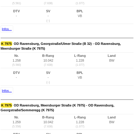
(5.561)
(7.638)
(1.077)
DTV
SV
BPL
-
-
VB
(-)
Infos...
K 7975
OD Ravensburg, Georgstraße/Ulmer Straße (B 32) - OD Ravensburg,
Meersburger Straße (K 7975)
Nr.
B-Rang
L-Rang
Land
1.258
10.042
1.228
BW
(5.560)
(7.638)
(1.077)
DTV
SV
BPL
-
-
VB
(-)
Infos...
K 7975
OD Ravensburg, Meersburger Straße (K 7975) - OD Ravensburg,
Georgstraße/Sommeregg (K 7975)
Nr.
B-Rang
L-Rang
Land
1.259
10.042
1.228
BW
(5.558)
(7.638)
(1.077)