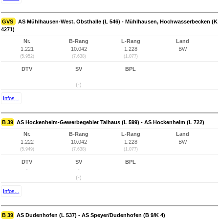
GVS
AS Mühlhausen-West, Obsthalle (L 546) - Mühlhausen, Hochwasserbecken (K
4271)
Nr.
B-Rang
L-Rang
Land
1.221
10.042
1.228
BW
(5.952)
(7.638)
(1.077)
DTV
SV
BPL
-
-
(-)
Infos...
B 39
AS Hockenheim-Gewerbegebiet Talhaus (L 599) - AS Hockenheim (L 722)
Nr.
B-Rang
L-Rang
Land
1.222
10.042
1.228
BW
(5.949)
(7.638)
(1.077)
DTV
SV
BPL
-
-
(-)
Infos...
B 39
AS Dudenhofen (L 537) - AS Speyer/Dudenhofen (B 9/K 4)