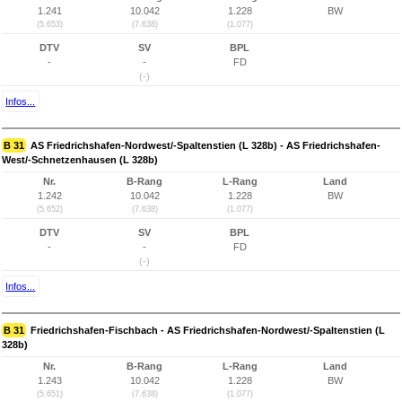
1.241
10.042
1.228
BW
(5.653)
(7.638)
(1.077)
DTV
SV
BPL
-
-
FD
(-)
Infos...
B 31
AS Friedrichshafen-Nordwest/-Spaltenstien (L 328b) - AS Friedrichshafen-
West/-Schnetzenhausen (L 328b)
Nr.
B-Rang
L-Rang
Land
1.242
10.042
1.228
BW
(5.652)
(7.638)
(1.077)
DTV
SV
BPL
-
-
FD
(-)
Infos...
B 31
Friedrichshafen-Fischbach - AS Friedrichshafen-Nordwest/-Spaltenstien (L
328b)
Nr.
B-Rang
L-Rang
Land
1.243
10.042
1.228
BW
(5.651)
(7.638)
(1.077)