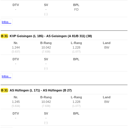
DTV
SV
BPL
-
-
FD
(-)
Infos...
B 31
KVP Geisingen (L 185) - AS Geisingen (A 81/B 311) (38)
Nr.
B-Rang
L-Rang
Land
1.244
10.042
1.228
BW
(5.637)
(7.638)
(1.077)
DTV
SV
BPL
-
-
(-)
Infos...
B 31
AS Hüfingen (L 171) - AS Hüfingen (B 27)
Nr.
B-Rang
L-Rang
Land
1.245
10.042
1.228
BW
(5.634)
(7.638)
(1.077)
DTV
SV
BPL
-
-
(-)