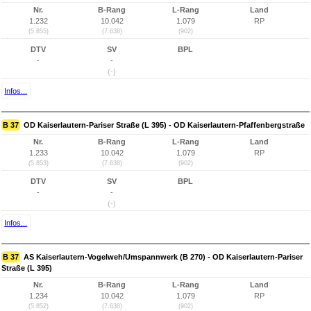
Nr.
B-Rang
L-Rang
Land
1.232
10.042
1.079
RP
(5.855)
(7.638)
(902)
DTV
SV
BPL
-
-
(-)
Infos...
B 37
OD Kaiserlautern-Pariser Straße (L 395) - OD Kaiserlautern-Pfaffenbergstraße
Nr.
B-Rang
L-Rang
Land
1.233
10.042
1.079
RP
(5.853)
(7.638)
(902)
DTV
SV
BPL
-
-
(-)
Infos...
B 37
AS Kaiserlautern-Vogelweh/Umspannwerk (B 270) - OD Kaiserlautern-Pariser
Straße (L 395)
Nr.
B-Rang
L-Rang
Land
1.234
10.042
1.079
RP
(5.852)
(7.638)
(902)