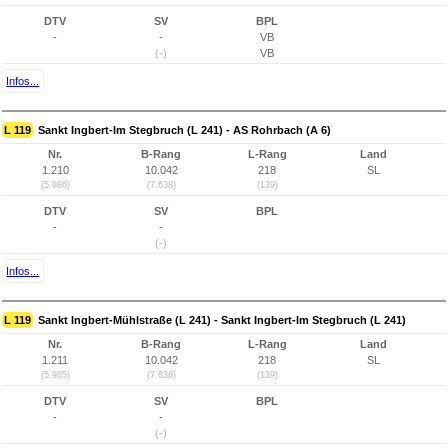
DTV
SV
BPL
-
-
VB
(-)
VB
Infos...
L 119
Sankt Ingbert-Im Stegbruch (L 241) - AS Rohrbach (A 6)
Nr.
B-Rang
L-Rang
Land
1.210
10.042
218
SL
(5.986)
(7.638)
(139)
DTV
SV
BPL
-
-
(-)
Infos...
L 119
Sankt Ingbert-Mühlstraße (L 241) - Sankt Ingbert-Im Stegbruch (L 241)
Nr.
B-Rang
L-Rang
Land
1.211
10.042
218
SL
(5.985)
(7.638)
(139)
DTV
SV
BPL
-
-
(-)