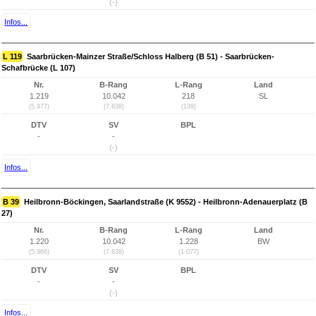
(-)
Infos...
L 119
Saarbrücken-Mainzer Straße/Schloss Halberg (B 51) - Saarbrücken-
Schafbrücke (L 107)
Nr.
B-Rang
L-Rang
Land
1.219
10.042
218
SL
(5.977)
(7.638)
(139)
DTV
SV
BPL
-
-
(-)
Infos...
B 39
Heilbronn-Böckingen, Saarlandstraße (K 9552) - Heilbronn-Adenauerplatz (B
27)
Nr.
B-Rang
L-Rang
Land
1.220
10.042
1.228
BW
(5.966)
(7.638)
(1.077)
DTV
SV
BPL
-
-
(-)
Infos...