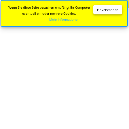
Diese Seite wird nicht mehr aktualisiert.
Zur neuen Seite
Wenn Sie diese Seite besuchen empfängt Ihr Computer
Einverstanden
eventuell ein oder mehrere Cookies.
Mehr Informationen