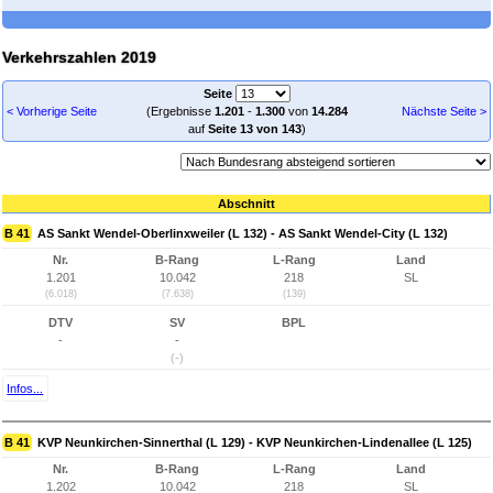
Verkehrszahlen 2019
Seite
< Vorherige Seite
(Ergebnisse
1.201
-
1.300
von
14.284
Nächste Seite >
auf
Seite 13 von 143
)
Abschnitt
B 41
AS Sankt Wendel-Oberlinxweiler (L 132) - AS Sankt Wendel-City (L 132)
Nr.
B-Rang
L-Rang
Land
1.201
10.042
218
SL
(6.018)
(7.638)
(139)
DTV
SV
BPL
-
-
(-)
Infos...
B 41
KVP Neunkirchen-Sinnerthal (L 129) - KVP Neunkirchen-Lindenallee (L 125)
Nr.
B-Rang
L-Rang
Land
1.202
10.042
218
SL