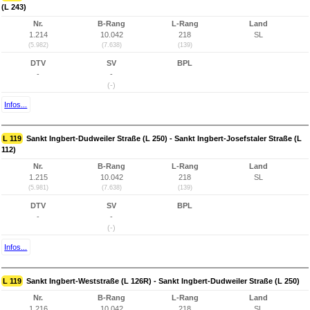
(L 243)
Nr.
B-Rang
L-Rang
Land
1.214
10.042
218
SL
(5.982)
(7.638)
(139)
DTV
SV
BPL
-
-
(-)
Infos...
L 119
Sankt Ingbert-Dudweiler Straße (L 250) - Sankt Ingbert-Josefstaler Straße (L
112)
Nr.
B-Rang
L-Rang
Land
1.215
10.042
218
SL
(5.981)
(7.638)
(139)
DTV
SV
BPL
-
-
(-)
Infos...
L 119
Sankt Ingbert-Weststraße (L 126R) - Sankt Ingbert-Dudweiler Straße (L 250)
Nr.
B-Rang
L-Rang
Land
1.216
10.042
218
SL