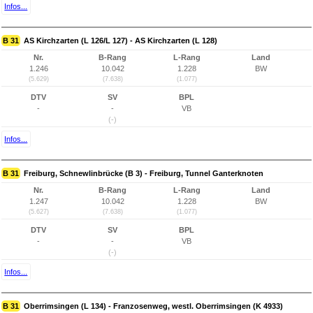
Infos...
B 31
AS Kirchzarten (L 126/L 127) - AS Kirchzarten (L 128)
Nr.
B-Rang
L-Rang
Land
1.246
10.042
1.228
BW
(5.629)
(7.638)
(1.077)
DTV
SV
BPL
-
-
VB
(-)
Infos...
B 31
Freiburg, Schnewlinbrücke (B 3) - Freiburg, Tunnel Ganterknoten
Nr.
B-Rang
L-Rang
Land
1.247
10.042
1.228
BW
(5.627)
(7.638)
(1.077)
DTV
SV
BPL
-
-
VB
(-)
Infos...
B 31
Oberrimsingen (L 134) - Franzosenweg, westl. Oberrimsingen (K 4933)