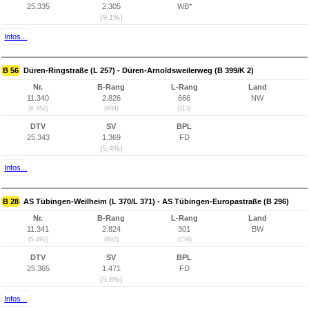
25.335
2.305
WB*
(9,1%)
Infos...
B 56
Düren-Ringstraße (L 257) - Düren-Arnoldsweilerweg (B 399/K 2)
Nr.
B-Rang
L-Rang
Land
11.340
2.826
666
NW
(6.952)
(694)
(113)
DTV
SV
BPL
25.343
1.369
FD
(5,4%)
Infos...
B 28
AS Tübingen-Weilheim (L 370/L 371) - AS Tübingen-Europastraße (B 296)
Nr.
B-Rang
L-Rang
Land
11.341
2.824
301
BW
(5.492)
(692)
(156)
DTV
SV
BPL
25.365
1.471
FD
(5,8%)
Infos...