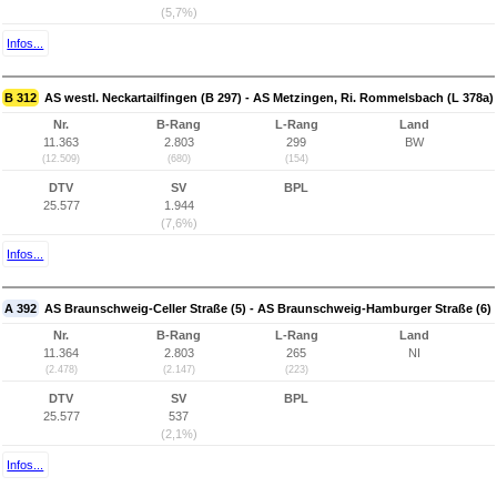
(5,7%)
Infos...
B 312
AS westl. Neckartailfingen (B 297) - AS Metzingen, Ri. Rommelsbach (L 378a)
Nr.
B-Rang
L-Rang
Land
11.363
2.803
299
BW
(12.509)
(680)
(154)
DTV
SV
BPL
25.577
1.944
(7,6%)
Infos...
A 392
AS Braunschweig-Celler Straße (5) - AS Braunschweig-Hamburger Straße (6)
Nr.
B-Rang
L-Rang
Land
11.364
2.803
265
NI
(2.478)
(2.147)
(223)
DTV
SV
BPL
25.577
537
(2,1%)
Infos...