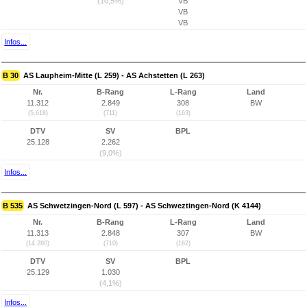
(10,5%)
VB
VB
VB
Infos...
B 30
AS Laupheim-Mitte (L 259) - AS Achstetten (L 263)
Nr.
B-Rang
L-Rang
Land
11.312
2.849
308
BW
(5.618)
(711)
(163)
DTV
SV
BPL
25.128
2.262
(9,0%)
Infos...
B 535
AS Schwetzingen-Nord (L 597) - AS Schweztingen-Nord (K 4144)
Nr.
B-Rang
L-Rang
Land
11.313
2.848
307
BW
(14.280)
(710)
(162)
DTV
SV
BPL
25.129
1.030
(4,1%)
Infos...