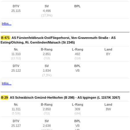
DTV
SV
BPL
25.115
4.496
(17,9%)
Infos...
B 471
AS Fürstenfeldbruck-Ost/Fliegerhorst, Von-Gravenreuth-Straße - AS
Esting/Olching, Ri. Gernlinden/Maisach (St 2345)
Nr.
B-Rang
L-Rang
Land
11.310
2.851
492
BY
(13.712)
(713)
(124)
DTV
SV
BPL
25.122
1.834
VB
(7,3%)
Infos...
B 29
AS Schwäbisch Gmünd-Herlikofen (B 298) - AS Iggingen (L 1157/K 3267)
Nr.
B-Rang
L-Rang
Land
11.311
2.850
309
BW
(5.526)
(712)
(164)
DTV
SV
BPL
25.127
2.638
VB