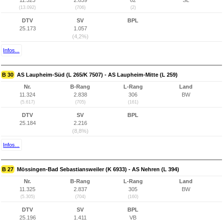
11.323
2.839
62
SL
(13.092)
(706)
(2)
DTV
SV
BPL
25.173
1.057
(4,2%)
Infos...
B 30
AS Laupheim-Süd (L 265/K 7507) - AS Laupheim-Mitte (L 259)
Nr.
B-Rang
L-Rang
Land
11.324
2.838
306
BW
(5.617)
(705)
(161)
DTV
SV
BPL
25.184
2.216
(8,8%)
Infos...
B 27
Mössingen-Bad Sebastiansweiler (K 6933) - AS Nehren (L 394)
Nr.
B-Rang
L-Rang
Land
11.325
2.837
305
BW
(5.305)
(704)
(160)
DTV
SV
BPL
25.196
1.411
VB