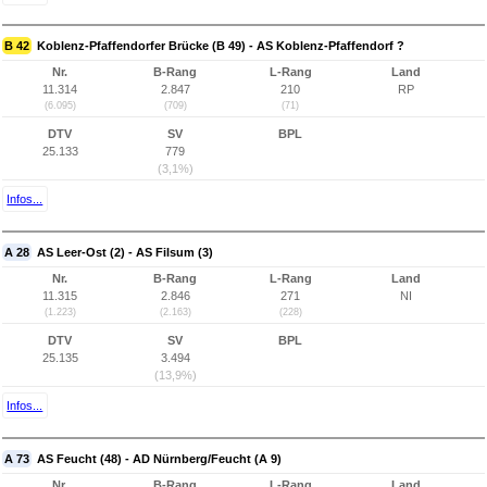
B 42
Koblenz-Pfaffendorfer Brücke (B 49) - AS Koblenz-Pfaffendorf ?
Nr.
B-Rang
L-Rang
Land
11.314
2.847
210
RP
(6.095)
(709)
(71)
DTV
SV
BPL
25.133
779
(3,1%)
Infos...
A 28
AS Leer-Ost (2) - AS Filsum (3)
Nr.
B-Rang
L-Rang
Land
11.315
2.846
271
NI
(1.223)
(2.163)
(228)
DTV
SV
BPL
25.135
3.494
(13,9%)
Infos...
A 73
AS Feucht (48) - AD Nürnberg/Feucht (A 9)
Nr.
B-Rang
L-Rang
Land