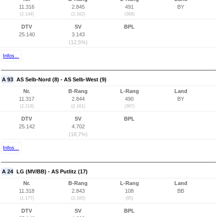
11.316
2.845
491
BY
(2.144)
(2.162)
(368)
DTV
SV
BPL
25.140
3.143
(12,5%)
Infos...
A 93
AS Selb-Nord (8) - AS Selb-West (9)
Nr.
B-Rang
L-Rang
Land
11.317
2.844
490
BY
(2.218)
(2.161)
(367)
DTV
SV
BPL
25.142
4.702
(18,7%)
Infos...
A 24
LG (MV/BB) - AS Putlitz (17)
Nr.
B-Rang
L-Rang
Land
11.318
2.843
108
BB
(1.177)
(2.160)
(95)
DTV
SV
BPL