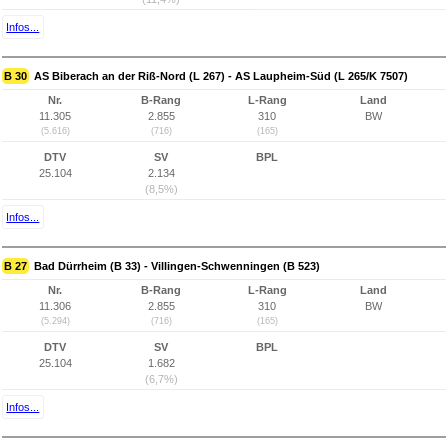
Infos...
B 30
AS Biberach an der Riß-Nord (L 267) - AS Laupheim-Süd (L 265/K 7507)
Nr.
B-Rang
L-Rang
Land
11.305
2.855
310
BW
(5.616)
(716)
(165)
DTV
SV
BPL
25.104
2.134
(8,5%)
Infos...
B 27
Bad Dürrheim (B 33) - Villingen-Schwenningen (B 523)
Nr.
B-Rang
L-Rang
Land
11.306
2.855
310
BW
(5.294)
(716)
(165)
DTV
SV
BPL
25.104
1.682
(6,7%)
Infos...