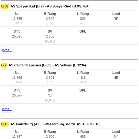
B 39
AS Speyer-Süd (B 9) - AS Speyer-Süd (B 9/L 454)
Nr.
B-Rang
L-Rang
Land
11.365
2.802
203
RP
(5.942)
(679)
(66)
DTV
SV
BPL
25.595
2.150
(8,4%)
Infos...
B 7
AS Calden/Espenau (B 83) - AS Vellmar (L 3234)
Nr.
B-Rang
L-Rang
Land
11.366
2.801
118
HE
(3.894)
(678)
(116)
DTV
SV
BPL
25.597
717
(2,8%)
Infos...
B 16
AS Günzburg (A 8) - Wasserburg, nördl. AS A 8 (GZ 18)
Nr.
B-Rang
L-Rang
Land
11.367
2.800
485
BY