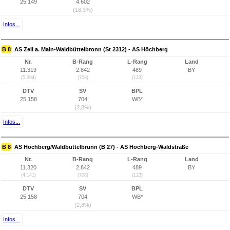
25.149
4.602
(18,3%)
Infos...
B 8
AS Zell a. Main-Waldbüttelbronn (St 2312) - AS Höchberg
Nr.
B-Rang
L-Rang
Land
11.319
2.842
489
BY
(5.364)
(708)
(123)
DTV
SV
BPL
25.158
704
WB*
(2,8%)
Infos...
B 8
AS Höchberg/Waldbüttelbrunn (B 27) - AS Höchberg-Waldstraße
Nr.
B-Rang
L-Rang
Land
11.320
2.842
489
BY
(4.141)
(708)
(123)
DTV
SV
BPL
25.158
704
WB*
(2,8%)
Infos...