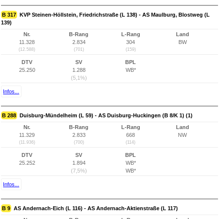
B 317
KVP Steinen-Höllstein, Friedrichstraße (L 138) - AS Maulburg, Blostweg (L
139)
Nr.
B-Rang
L-Rang
Land
11.328
2.834
304
BW
(12.588)
(701)
(159)
DTV
SV
BPL
25.250
1.288
WB*
(5,1%)
Infos...
B 288
Duisburg-Mündelheim (L 59) - AS Duisburg-Huckingen (B 8/K 1) (1)
Nr.
B-Rang
L-Rang
Land
11.329
2.833
668
NW
(11.936)
(700)
(114)
DTV
SV
BPL
25.252
1.894
WB*
(7,5%)
WB*
Infos...
B 9
AS Andernach-Eich (L 116) - AS Andernach-Aktienstraße (L 117)