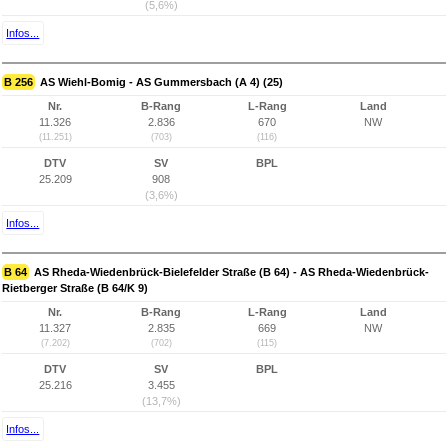
(5,6%)
Infos...
B 256
AS Wiehl-Bomig - AS Gummersbach (A 4) (25)
Nr.
B-Rang
L-Rang
Land
11.326
2.836
670
NW
(11.251)
(703)
(116)
DTV
SV
BPL
25.209
908
(3,6%)
Infos...
B 64
AS Rheda-Wiedenbrück-Bielefelder Straße (B 64) - AS Rheda-Wiedenbrück-
Rietberger Straße (B 64/K 9)
Nr.
B-Rang
L-Rang
Land
11.327
2.835
669
NW
(7.202)
(702)
(115)
DTV
SV
BPL
25.216
3.455
(13,7%)
Infos...