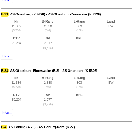
B 33
AS Ortenberg (K 5326) - AS Offenburg-Zunsweier (K 5326)
Nr.
B-Rang
L-Rang
Land
11.335
2.830
303
BW
(5.726)
(697)
(158)
DTV
SV
BPL
25.284
2.377
(9,4%)
Infos...
B 33
AS Offenburg-Elgersweier (B 3) - AS Ortenberg (K 5326)
Nr.
B-Rang
L-Rang
Land
11.336
2.830
303
BW
(5.725)
(697)
(158)
DTV
SV
BPL
25.284
2.377
(9,4%)
Infos...
B 4
AS Coburg (A 73) - AS Coburg-Nord (K 27)