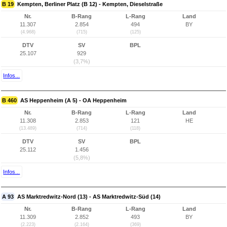
B 19
Kempten, Berliner Platz (B 12) - Kempten, Dieselstraße
Nr.
B-Rang
L-Rang
Land
11.307
2.854
494
BY
(4.968)
(715)
(125)
DTV
SV
BPL
25.107
929
(3,7%)
Infos...
B 460
AS Heppenheim (A 5) - OA Heppenheim
Nr.
B-Rang
L-Rang
Land
11.308
2.853
121
HE
(13.489)
(714)
(118)
DTV
SV
BPL
25.112
1.456
(5,8%)
Infos...
A 93
AS Marktredwitz-Nord (13) - AS Marktredwitz-Süd (14)
Nr.
B-Rang
L-Rang
Land
11.309
2.852
493
BY
(2.223)
(2.164)
(369)