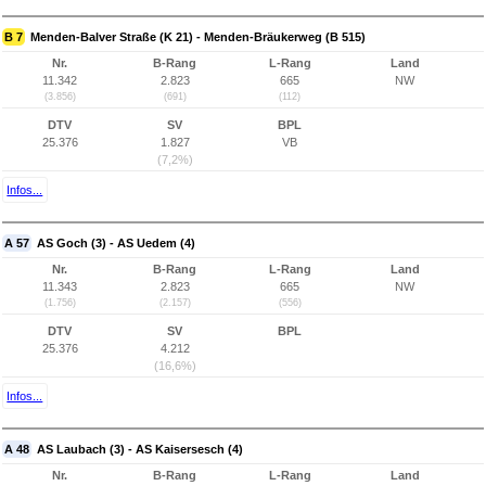
B 7
Menden-Balver Straße (K 21) - Menden-Bräukerweg (B 515)
Nr.
B-Rang
L-Rang
Land
11.342
2.823
665
NW
(3.856)
(691)
(112)
DTV
SV
BPL
25.376
1.827
VB
(7,2%)
Infos...
A 57
AS Goch (3) - AS Uedem (4)
Nr.
B-Rang
L-Rang
Land
11.343
2.823
665
NW
(1.756)
(2.157)
(556)
DTV
SV
BPL
25.376
4.212
(16,6%)
Infos...
A 48
AS Laubach (3) - AS Kaisersesch (4)
Nr.
B-Rang
L-Rang
Land