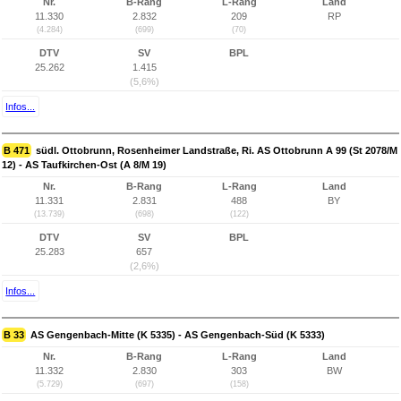
Nr.
B-Rang
L-Rang
Land
11.330
2.832
209
RP
(4.284)
(699)
(70)
DTV
SV
BPL
25.262
1.415
(5,6%)
Infos...
B 471
südl. Ottobrunn, Rosenheimer Landstraße, Ri. AS Ottobrunn A 99 (St 2078/M
12) - AS Taufkirchen-Ost (A 8/M 19)
Nr.
B-Rang
L-Rang
Land
11.331
2.831
488
BY
(13.739)
(698)
(122)
DTV
SV
BPL
25.283
657
(2,6%)
Infos...
B 33
AS Gengenbach-Mitte (K 5335) - AS Gengenbach-Süd (K 5333)
Nr.
B-Rang
L-Rang
Land
11.332
2.830
303
BW
(5.729)
(697)
(158)