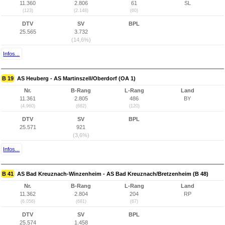
11.360
2.806
61
SL
(123)
(2.148)
(60)
DTV
SV
BPL
25.565
3.732
(14,6%)
Infos...
B 19
AS Heuberg - AS Martinszell/Oberdorf (OA 1)
Nr.
B-Rang
L-Rang
Land
11.361
2.805
486
BY
(4.960)
(682)
(120)
DTV
SV
BPL
25.571
921
(3,6%)
Infos...
B 41
AS Bad Kreuznach-Winzenheim - AS Bad Kreuznach/Bretzenheim (B 48)
Nr.
B-Rang
L-Rang
Land
11.362
2.804
204
RP
(6.056)
(681)
(67)
DTV
SV
BPL
25.574
1.458