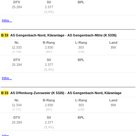
DTV
SV
BPL
25.284
2.377
(9,4%)
Infos...
B 33
AS Gengenbach-Nord, Kläranlage - AS Gengenbach-Mitte (K 5335)
Nr.
B-Rang
L-Rang
Land
11.333
2.830
303
BW
(5.728)
(697)
(158)
DTV
SV
BPL
25.284
2.377
(9,4%)
Infos...
B 33
AS Offenburg-Zunsweier (K 5326) - AS Gengenbach-Nord, Kläranlage
Nr.
B-Rang
L-Rang
Land
11.334
2.830
303
BW
(5.727)
(697)
(158)
DTV
SV
BPL
25.284
2.377
(9,4%)
Infos...