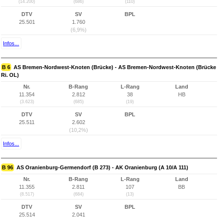
(14.200)
(686)
(110)
DTV
SV
BPL
25.501
1.760
(6,9%)
Infos...
B 6
AS Bremen-Nordwest-Knoten (Brücke) - AS Bremen-Nordwest-Knoten (Brücke
Ri. OL)
Nr.
B-Rang
L-Rang
Land
11.354
2.812
38
HB
(3.623)
(685)
(19)
DTV
SV
BPL
25.511
2.602
(10,2%)
Infos...
B 96
AS Oranienburg-Germendorf (B 273) - AK Oranienburg (A 10/A 111)
Nr.
B-Rang
L-Rang
Land
11.355
2.811
107
BB
(8.517)
(684)
(13)
DTV
SV
BPL
25.514
2.041