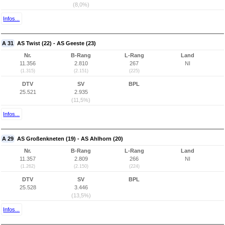
(8,0%)
Infos...
A 31
AS Twist (22) - AS Geeste (23)
Nr.
B-Rang
L-Rang
Land
11.356
2.810
267
NI
(1.315)
(2.151)
(225)
DTV
SV
BPL
25.521
2.935
(11,5%)
Infos...
A 29
AS Großenkneten (19) - AS Ahlhorn (20)
Nr.
B-Rang
L-Rang
Land
11.357
2.809
266
NI
(1.262)
(2.150)
(224)
DTV
SV
BPL
25.528
3.446
(13,5%)
Infos...