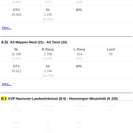
(4.864)
(677)
(119)
DTV
SV
BPL
25.604
2.100
(8,2%)
Infos...
A 31
AS Meppen-Nord (21) - AS Twist (22)
Nr.
B-Rang
L-Rang
Land
11.368
2.799
264
NI
(1.314)
(2.146)
(222)
DTV
SV
BPL
25.612
2.740
(10,7%)
Infos...
B 3
KVP Hannover-Landwehrkreisel (B 6) - Hemmingen-Westerfeld (K 225)
Nr.
B-Rang
L-Rang
Land
11.369
2.798
263
NI
(3.143)
(676)
(43)
DTV
SV
BPL
25.655
1.001
FD
(3,9%)