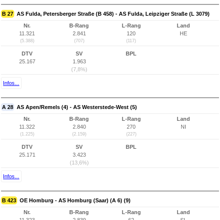
B 27
AS Fulda, Petersberger Straße (B 458) - AS Fulda, Leipziger Straße (L 3079)
Nr.
B-Rang
L-Rang
Land
11.321
2.841
120
HE
(5.388)
(707)
(117)
DTV
SV
BPL
25.167
1.963
(7,8%)
Infos...
A 28
AS Apen/Remels (4) - AS Westerstede-West (5)
Nr.
B-Rang
L-Rang
Land
11.322
2.840
270
NI
(1.225)
(2.159)
(227)
DTV
SV
BPL
25.171
3.423
(13,6%)
Infos...
B 423
OE Homburg - AS Homburg (Saar) (A 6) (9)
Nr.
B-Rang
L-Rang
Land