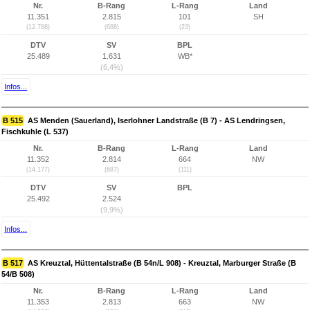
Nr.
B-Rang
L-Rang
Land
11.351
2.815
101
SH
(12.788)
(688)
(23)
DTV
SV
BPL
25.489
1.631
WB*
(6,4%)
Infos...
B 515
AS Menden (Sauerland), Iserlohner Landstraße (B 7) - AS Lendringsen,
Fischkuhle (L 537)
Nr.
B-Rang
L-Rang
Land
11.352
2.814
664
NW
(14.177)
(687)
(111)
DTV
SV
BPL
25.492
2.524
(9,9%)
Infos...
B 517
AS Kreuztal, Hüttentalstraße (B 54n/L 908) - Kreuztal, Marburger Straße (B
54/B 508)
Nr.
B-Rang
L-Rang
Land
11.353
2.813
663
NW