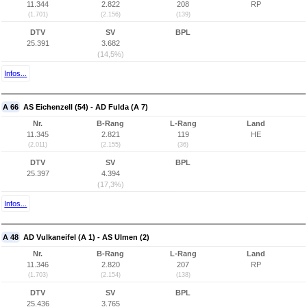
11.344
2.822
208
RP
(1.701)
(2.156)
(139)
DTV
SV
BPL
25.391
3.682
(14,5%)
Infos...
A 66
AS Eichenzell (54) - AD Fulda (A 7)
Nr.
B-Rang
L-Rang
Land
11.345
2.821
119
HE
(2.011)
(2.155)
(36)
DTV
SV
BPL
25.397
4.394
(17,3%)
Infos...
A 48
AD Vulkaneifel (A 1) - AS Ulmen (2)
Nr.
B-Rang
L-Rang
Land
11.346
2.820
207
RP
(1.703)
(2.154)
(138)
DTV
SV
BPL
25.436
3.765