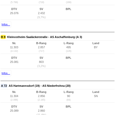
(5.799)
(718)
(166)
DTV
SV
BPL
25.076
2.432
(9,7%)
Infos...
B 8
Kleinostheim-Saaläckerstraße - AS Aschaffenburg (A 3)
Nr.
B-Rang
L-Rang
Land
11.303
2.857
495
BY
(4.132)
(717)
(126)
DTV
SV
BPL
25.081
803
(3,2%)
Infos...
A 72
AS Hartmannsdorf (19) - AS Niederfrohna (20)
Nr.
B-Rang
L-Rang
Land
11.304
2.856
90
SN
(2.096)
(2.165)
(84)
DTV
SV
BPL
25.089
2.860
(11,4%)