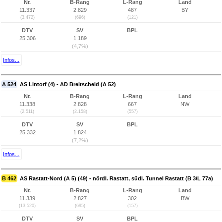
Nr.
B-Rang
L-Rang
Land
11.337
2.829
487
BY
(3.472)
(696)
(121)
DTV
SV
BPL
25.306
1.189
(4,7%)
Infos...
A 524
AS Lintorf (4) - AD Breitscheid (A 52)
Nr.
B-Rang
L-Rang
Land
11.338
2.828
667
NW
(2.511)
(2.158)
(557)
DTV
SV
BPL
25.332
1.824
(7,2%)
Infos...
B 462
AS Rastatt-Nord (A 5) (49) - nördl. Rastatt, südl. Tunnel Rastatt (B 3/L 77a)
Nr.
B-Rang
L-Rang
Land
11.339
2.827
302
BW
(13.520)
(695)
(157)
DTV
SV
BPL