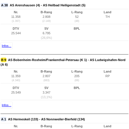
A 38
AS Arenshausen (4) - AS Heilbad Heiligenstadt (5)
Nr.
B-Rang
L-Rang
Land
11.358
2.808
52
TH
(1.397)
(2.149)
(48)
DTV
SV
BPL
25.544
6.795
(26,6%)
Infos...
B 9
AS Bobenheim-Roxheim/Frankenthal-Petersau (K 1) - AS Ludwigshafen-Nord
(A 6)
Nr.
B-Rang
L-Rang
Land
11.359
2.807
205
RP
(4.340)
(683)
(68)
DTV
SV
BPL
25.549
3.347
(13,1%)
Infos...
A 1
AS Hermeskeil (133) - AS Nonnweiler-Bierfeld (134)
Nr.
B-Rang
L-Rang
Land