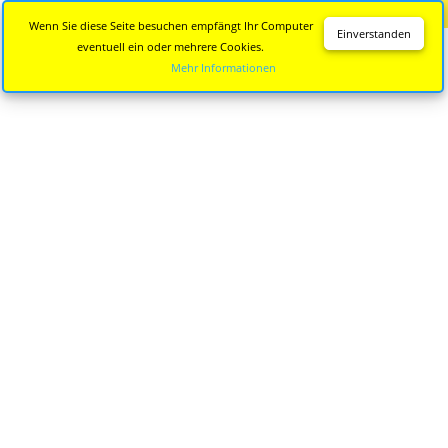
Diese Seite wird nicht mehr aktualisiert.
Zur neuen Seite
Wenn Sie diese Seite besuchen empfängt Ihr Computer
Einverstanden
eventuell ein oder mehrere Cookies.
Mehr Informationen