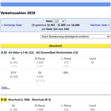
Verkehrszahlen 2019
Seite
< Vorherige Seite
(Ergebnisse
11.301
-
11.400
von
14.284
Nächste Seite >
auf
Seite 114 von 143
)
Abschnitt
A 33
AS Hilter a.T.W. (12) - AS Dissen/Bad Rothenfelde (13)
Nr.
B-Rang
L-Rang
Land
11.301
2.859
272
NI
(1.342)
(2.166)
(229)
DTV
SV
BPL
25.068
4.036
(16,1%)
Infos...
B 35
Bruchsal (L 558) - Bruchsal (B 3)
Nr.
B-Rang
L-Rang
Land
11.302
2.858
311
BW