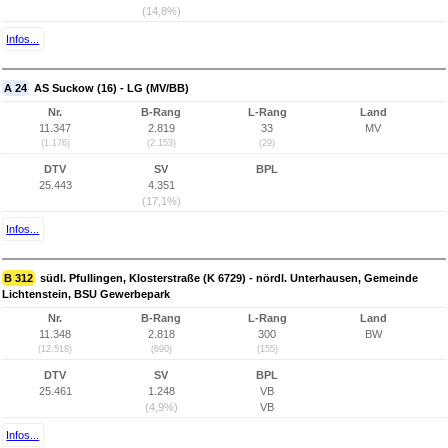
(14,8%)
Infos...
A 24
AS Suckow (16) - LG (MV/BB)
Nr.
B-Rang
L-Rang
Land
11.347
2.819
33
MV
(1.176)
(2.153)
(29)
DTV
SV
BPL
25.443
4.351
(17,1%)
Infos...
B 312
südl. Pfullingen, Klosterstraße (K 6729) - nördl. Unterhausen, Gemeinde
Lichtenstein, BSU Gewerbepark
Nr.
B-Rang
L-Rang
Land
11.348
2.818
300
BW
(12.518)
(690)
(155)
DTV
SV
BPL
25.461
1.248
VB
(4,9%)
VB
Infos...