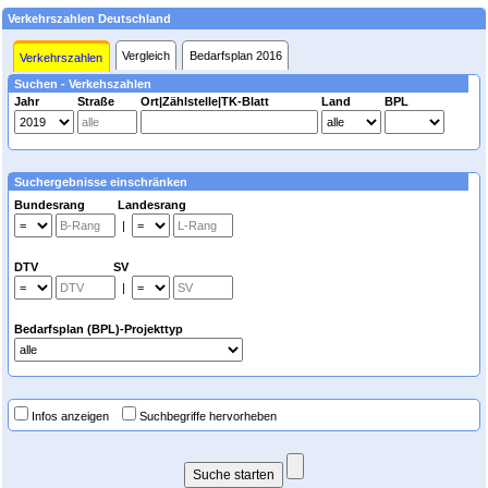
Verkehrszahlen Deutschland
Vergleich
Bedarfsplan 2016
Verkehrszahlen
Suchen - Verkehszahlen
Jahr
Straße
Ort|Zählstelle|TK-Blatt
Land
BPL
Suchergebnisse einschränken
Bundesrang Landesrang
|
DTV SV
|
Bedarfsplan (BPL)-Projekttyp
Infos anzeigen
Suchbegriffe hervorheben