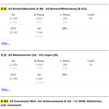
B 42
AS Bendorf/Neuwied (A 48) - AS Bendorf/Weitersburg (B 413)
Nr.
B-Rang
L-Rang
Land
11.349
2.817
206
RP
(6.088)
(689)
(69)
DTV
SV
BPL
25.462
1.044
(4,1%)
Infos...
A 31
AS Wietmarschen (24) - AS Lingen (25)
Nr.
B-Rang
L-Rang
Land
11.350
2.816
268
NI
(1.317)
(2.152)
(226)
DTV
SV
BPL
25.480
3.083
(12,1%)
Infos...
B 404
AS Geesthacht-West, Am Schleusenkanal (K 63) - LG SH/NI, Elbebrücke,
südl. Geeshacht