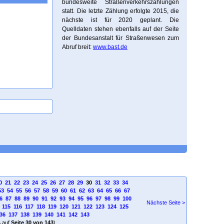
bundesweite Straßenverkehrszählungen
statt. Die letzte Zählung erfolgte 2015, die
nächste ist für 2020 geplant. Die
Quelldaten stehen ebenfalls auf der Seite
der Bundesanstalt für Straßenwesen zum
Abruf breit:
www.bast.de
0
21
22
23
24
25
26
27
28
29
30
31
32
33
34
53
54
55
56
57
58
59
60
61
62
63
64
65
66
67
6
87
88
89
90
91
92
93
94
95
96
97
98
99
100
Nächste Seite >
115
116
117
118
119
120
121
122
123
124
125
36
137
138
139
140
141
142
143
4
auf
Seite 30 von 143
)