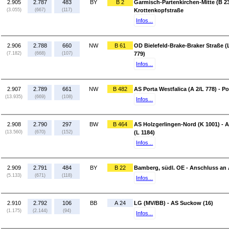
2.905
2.787
483
BY
B 2
Garmisch-Partenkirchen-Mitte (B 2
(3.055)
(667)
(117)
Krottenkopfstraße
Infos...
2.906
2.788
660
NW
B 61
OD Bielefeld-Brake-Braker Straße (L 
(7.182)
(668)
(107)
779)
Infos...
2.907
2.789
661
NW
B 482
AS Porta Westfalica (A 2/L 778) - Po
(13.935)
(669)
(108)
Infos...
2.908
2.790
297
BW
B 464
AS Holzgerlingen-Nord (K 1001) - A
(13.560)
(670)
(152)
(L 1184)
Infos...
2.909
2.791
484
BY
B 22
Bamberg, südl. OE - Anschluss an
(5.133)
(671)
(118)
Infos...
2.910
2.792
106
BB
A 24
LG (MV/BB) - AS Suckow (16)
(1.175)
(2.144)
(94)
Infos...