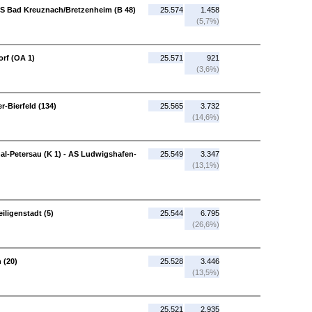
S Bad Kreuznach/Bretzenheim (B 48)
25.574
1.458
(5,7%)
orf (OA 1)
25.571
921
(3,6%)
r-Bierfeld (134)
25.565
3.732
(14,6%)
-Petersau (K 1) - AS Ludwigshafen-
25.549
3.347
(13,1%)
iligenstadt (5)
25.544
6.795
(26,6%)
 (20)
25.528
3.446
(13,5%)
25.521
2.935