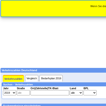
Wenn Sie die
Verkehrszahlen Deutschland
Vergleich
Bedarfsplan 2016
Verkehrszahlen
Suchen - Verkehszahlen
Jahr
Straße
Ort|Zählstelle|TK-Blatt
Land
BPL
Suchergebnisse einschränken