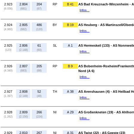
2.923
2.804
204
RP
B 41
AS Bad Kreuznach-Winzenheim - A
(6.056)
(681)
(67)
Infos...
2.924
2.805
486
BY
B 19
AS Heuberg - AS Martinszell/Oberd
(4.960)
(682)
(120)
Infos...
2.925
2.806
61
SL
A 1
AS Hermeskeil (133) - AS Nonnweile
(123)
(2.148)
(60)
Infos...
2.926
2.807
205
RP
B 9
AS Bobenheim-Roxheim/Frankenthal
(4.340)
(683)
(68)
Nord (A 6)
Infos...
2.927
2.808
52
TH
A 38
AS Arenshausen (4) - AS Heilbad He
(1.397)
(2.149)
(48)
Infos...
2.928
2.809
266
NI
A 29
AS Großenkneten (19) - AS Ahlhorn
(1.262)
(2.150)
(224)
Infos...
2.929
2.810
267
NI
A 31
AS Twist (22) - AS Geeste (23)