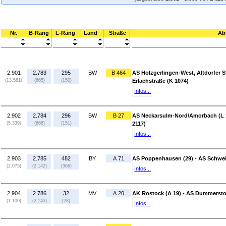
Nr.
B-Rang
L-Rang
Land
Straße
Ab
2.901
2.783
295
BW
B 464
AS Holzgerlingen-West, Altdorfer St
(13.561)
(665)
(150)
Erlachstraße (K 1074)
Infos...
2.902
2.784
296
BW
B 27
AS Neckarsulm-Nord/Amorbach (L 10
(5.339)
(666)
(151)
2117)
Infos...
2.903
2.785
482
BY
A 71
AS Poppenhausen (29) - AS Schwei
(2.075)
(2.142)
(366)
Infos...
2.904
2.786
32
MV
A 20
AK Rostock (A 19) - AS Dummerstor
(1.100)
(2.143)
(28)
Infos...