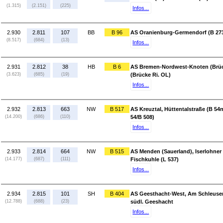
(1.315)
(2.151)
(225)
Infos...
2.930
2.811
107
BB
B 96
AS Oranienburg-Germendorf (B 273)
(8.517)
(684)
(13)
Infos...
2.931
2.812
38
HB
B 6
AS Bremen-Nordwest-Knoten (Brüc
(3.623)
(685)
(19)
(Brücke Ri. OL)
Infos...
2.932
2.813
663
NW
B 517
AS Kreuztal, Hüttentalstraße (B 54n
(14.200)
(686)
(110)
54/B 508)
Infos...
2.933
2.814
664
NW
B 515
AS Menden (Sauerland), Iserlohner 
(14.177)
(687)
(111)
Fischkuhle (L 537)
Infos...
2.934
2.815
101
SH
B 404
AS Geesthacht-West, Am Schleusenk
(12.788)
(688)
(23)
südl. Geeshacht
Infos...