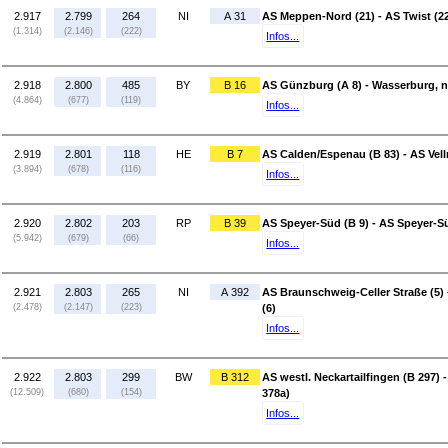
2.917
2.799
264
NI
A 31
AS Meppen-Nord (21) - AS Twist (2
(1.314)
(2.146)
(222)
Infos...
2.918
2.800
485
BY
B 16
AS Günzburg (A 8) - Wasserburg, n
(4.864)
(677)
(119)
Infos...
2.919
2.801
118
HE
B 7
AS Calden/Espenau (B 83) - AS Vell
(3.894)
(678)
(116)
Infos...
2.920
2.802
203
RP
B 39
AS Speyer-Süd (B 9) - AS Speyer-Sü
(5.942)
(679)
(66)
Infos...
2.921
2.803
265
NI
A 392
AS Braunschweig-Celler Straße (5
(2.478)
(2.147)
(223)
(6)
Infos...
2.922
2.803
299
BW
B 312
AS westl. Neckartailfingen (B 297)
(12.509)
(680)
(154)
378a)
Infos...