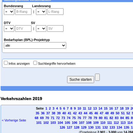
Bundesrang Landesrang
|
DTV SV
|
Bedarfsplan (BPL)-Projekttyp
Infos anzeigen
Suchbegriffe hervorheben
Verkehrszahlen 2019
Seite
1
2
3
4
5
6
7
8
9
10
11
12
13
14
15
16
17
18
19
2
35
36
37
38
39
40
41
42
43
44
45
46
47
48
49
50
51
52
68
69
70
71
72
73
74
75
76
77
78
79
80
81
82
83
84
85
8
< Vorherige Seite
101
102
103
104
105
106
107
108
109
110
111
112
113
114
126
127
128
129
130
131
132
133
134
135
1
(Ergebnisse
2.901
-
3.000
von
14.28