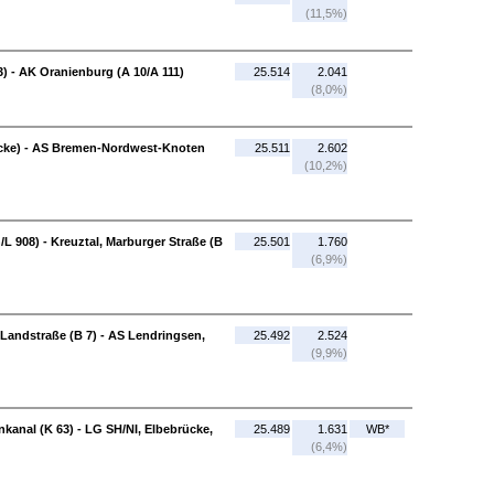
(11,5%)
 - AK Oranienburg (A 10/A 111)
25.514
2.041
(8,0%)
ke) - AS Bremen-Nordwest-Knoten
25.511
2.602
(10,2%)
/L 908) - Kreuztal, Marburger Straße (B
25.501
1.760
(6,9%)
Landstraße (B 7) - AS Lendringsen,
25.492
2.524
(9,9%)
anal (K 63) - LG SH/NI, Elbebrücke,
25.489
1.631
WB*
(6,4%)