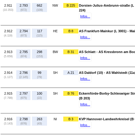
2.911
2.793
662
NW
B 225
Dorsten-Julius-Ambrunn-straße (L 
(10.353)
(672)
(109)
224)
Infos...
2.912
2.794
117
HE
B 8
AS Frankfurt-Mainkur (L 3001) - Mai
(4.119)
(673)
(115)
Infos...
2.913
2.795
298
BW
B 31
AS Schlatt - AS Kressbronn am Bo
(5.659)
(674)
(153)
Infos...
2.914
2.796
99
SH
A 21
AS Daldorf (10) - AS Wahlstedt (11a
(1.127)
(2.145)
(79)
Infos...
2.915
2.797
100
SH
B 76
Eckernförde-Borby-Schleswiger Str
(7.799)
(675)
(22)
(B 203)
Infos...
2.916
2.798
263
NI
B 3
KVP Hannover-Landwehrkreisel (B 
(3.143)
(676)
(43)
Infos...