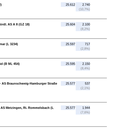
2)
25.612
2.740
(10,7%)
ördl. AS A 8 (GZ 18)
25.604
2.100
(8,2%)
mar (L 3234)
25.597
717
(2,8%)
d (B 9/L 454)
25.595
2.150
(8,4%)
) - AS Braunschweig-Hamburger Straße
25.577
537
(2,1%)
 - AS Metzingen, Ri. Rommelsbach (L
25.577
1.944
(7,6%)