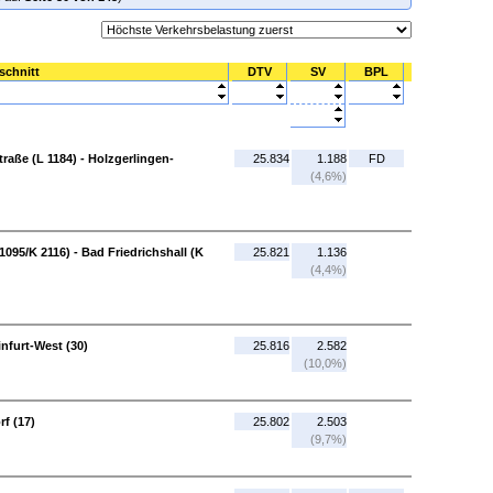
schnitt
DTV
SV
BPL
raße (L 1184) - Holzgerlingen-
25.834
1.188
FD
(4,6%)
95/K 2116) - Bad Friedrichshall (K
25.821
1.136
(4,4%)
nfurt-West (30)
25.816
2.582
(10,0%)
f (17)
25.802
2.503
(9,7%)