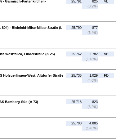
3) - Garmisch-Partenkirchen-
25.791
825
VB
(3,2%)
804) - Bielefeld-Milse-Milser Straße (L
25.790
877
(3,4%)
rta Westfalica, Findelstraße (K 25)
25.762
2.782
VB
(10,8%)
S Holzgerlingen-West, Altdorfer Straße
25.735
1.029
FD
(4,0%)
 AS Bamberg-Süd (A 73)
25.718
823
(3,2%)
25.708
4.885
(19,0%)