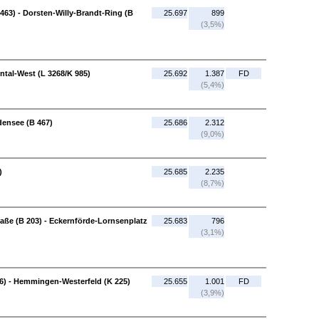
463) - Dorsten-Willy-Brandt-Ring (B
25.697
899
(3,5%)
ntal-West (L 3268/K 985)
25.692
1.387
FD
(5,4%)
densee (B 467)
25.686
2.312
(9,0%)
)
25.685
2.235
(8,7%)
aße (B 203) - Eckernförde-Lornsenplatz
25.683
796
(3,1%)
6) - Hemmingen-Westerfeld (K 225)
25.655
1.001
FD
(3,9%)