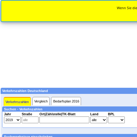
Wenn Sie die
Verkehrszahlen Deutschland
Vergleich
Bedarfsplan 2016
Verkehrszahlen
Suchen - Verkehszahlen
Jahr
Straße
Ort|Zählstelle|TK-Blatt
Land
BPL
Suchergebnisse einschränken