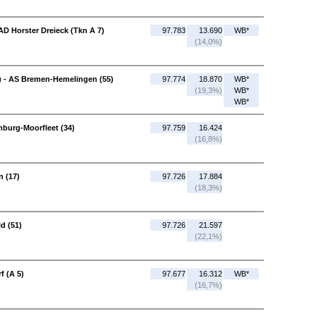
AD Horster Dreieck (Tkn A 7)
97.783
13.690
WB*
(14,0%)
 - AS Bremen-Hemelingen (55)
97.774
18.870
WB*
(19,3%)
WB*
WB*
mburg-Moorfleet (34)
97.759
16.424
(16,8%)
 (17)
97.726
17.884
(18,3%)
d (51)
97.726
21.597
(22,1%)
f (A 5)
97.677
16.312
WB*
(16,7%)