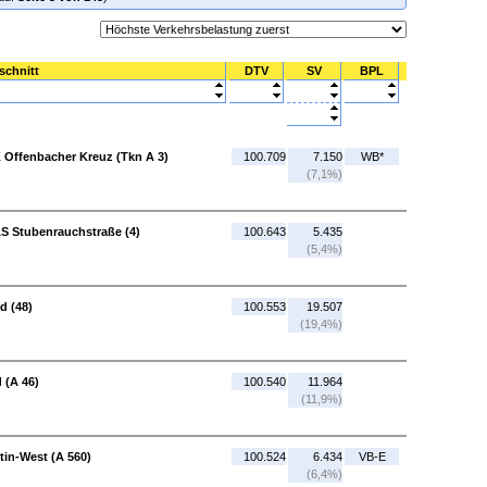
schnitt
DTV
SV
BPL
 Offenbacher Kreuz (Tkn A 3)
100.709
7.150
WB*
(7,1%)
AS Stubenrauchstraße (4)
100.643
5.435
(5,4%)
d (48)
100.553
19.507
(19,4%)
 (A 46)
100.540
11.964
(11,9%)
tin-West (A 560)
100.524
6.434
VB-E
(6,4%)