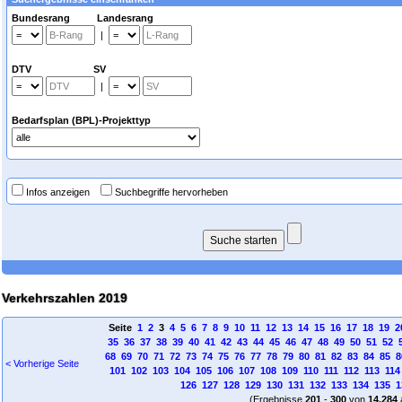
Bundesrang Landesrang
|
DTV SV
|
Bedarfsplan (BPL)-Projekttyp
Infos anzeigen
Suchbegriffe hervorheben
Verkehrszahlen 2019
Seite
1
2
3
4
5
6
7
8
9
10
11
12
13
14
15
16
17
18
19
2
35
36
37
38
39
40
41
42
43
44
45
46
47
48
49
50
51
52
68
69
70
71
72
73
74
75
76
77
78
79
80
81
82
83
84
85
8
< Vorherige Seite
101
102
103
104
105
106
107
108
109
110
111
112
113
114
126
127
128
129
130
131
132
133
134
135
1
(Ergebnisse
201
-
300
von
14.284