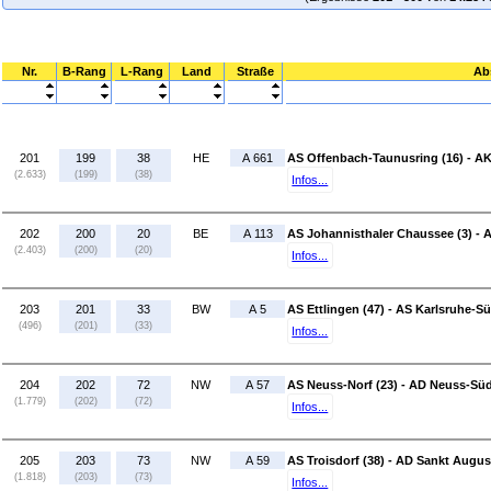
Nr.
B-Rang
L-Rang
Land
Straße
Ab
201
199
38
HE
A 661
AS Offenbach-Taunusring (16) - AK
(2.633)
(199)
(38)
Infos...
202
200
20
BE
A 113
AS Johannisthaler Chaussee (3) - 
(2.403)
(200)
(20)
Infos...
203
201
33
BW
A 5
AS Ettlingen (47) - AS Karlsruhe-Sü
(496)
(201)
(33)
Infos...
204
202
72
NW
A 57
AS Neuss-Norf (23) - AD Neuss-Süd
(1.779)
(202)
(72)
Infos...
205
203
73
NW
A 59
AS Troisdorf (38) - AD Sankt Augus
(1.818)
(203)
(73)
Infos...