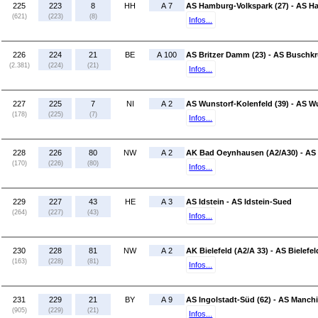
225
223
8
HH
A 7
AS Hamburg-Volkspark (27) - AS H
(621)
(223)
(8)
Infos...
226
224
21
BE
A 100
AS Britzer Damm (23) - AS Buschkru
(2.381)
(224)
(21)
Infos...
227
225
7
NI
A 2
AS Wunstorf-Kolenfeld (39) - AS W
(178)
(225)
(7)
Infos...
228
226
80
NW
A 2
AK Bad Oeynhausen (A2/A30) - AS P
(170)
(226)
(80)
Infos...
229
227
43
HE
A 3
AS Idstein - AS Idstein-Sued
(264)
(227)
(43)
Infos...
230
228
81
NW
A 2
AK Bielefeld (A2/A 33) - AS Bielefe
(163)
(228)
(81)
Infos...
231
229
21
BY
A 9
AS Ingolstadt-Süd (62) - AS Manchi
(905)
(229)
(21)
Infos...