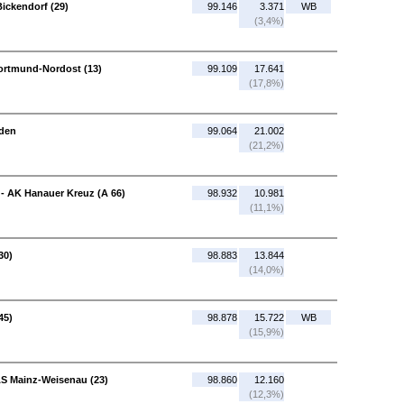
ickendorf (29)
99.146
3.371
WB
(3,4%)
ortmund-Nordost (13)
99.109
17.641
(17,8%)
aden
99.064
21.002
(21,2%)
 - AK Hanauer Kreuz (A 66)
98.932
10.981
(11,1%)
30)
98.883
13.844
(14,0%)
45)
98.878
15.722
WB
(15,9%)
AS Mainz-Weisenau (23)
98.860
12.160
(12,3%)