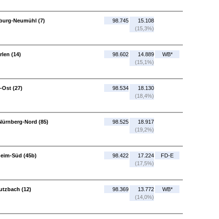
sburg-Neumühl (7)
98.745
15.108
(15,3%)
len (14)
98.602
14.889
WB*
(15,1%)
-Ost (27)
98.534
18.130
(18,4%)
Nürnberg-Nord (85)
98.525
18.917
(19,2%)
heim-Süd (45b)
98.422
17.224
FD-E
(17,5%)
utzbach (12)
98.369
13.772
WB*
(14,0%)