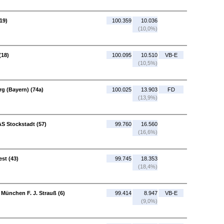
19)
100.359
10.036
(10,0%)
(18)
100.095
10.510
VB-E
(10,5%)
g (Bayern) (74a)
100.025
13.903
FD
(13,9%)
AS Stockstadt (57)
99.760
16.560
(16,6%)
st (43)
99.745
18.353
(18,4%)
 München F. J. Strauß (6)
99.414
8.947
VB-E
(9,0%)