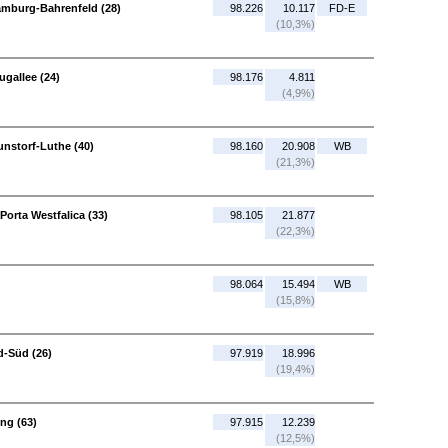
amburg-Bahrenfeld (28)
98.226
10.117
FD-E
(10,3%)
gallee (24)
98.176
4.811
(4,9%)
unstorf-Luthe (40)
98.160
20.908
WB
(21,3%)
orta Westfalica (33)
98.105
21.877
(22,3%)
98.064
15.494
WB
(15,8%)
ld-Süd (26)
97.919
18.996
(19,4%)
ng (63)
97.915
12.239
(12,5%)