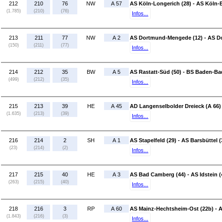
212
210
76
NW
A 57
AS Köln-Longerich (28) - AS Köln-B
(1.785)
(210)
(76)
Infos...
213
211
77
NW
A 2
AS Dortmund-Mengede (12) - AS D
(150)
(211)
(77)
Infos...
214
212
35
BW
A 5
AS Rastatt-Süd (50) - BS Baden-B
(499)
(212)
(35)
Infos...
215
213
39
HE
A 45
AD Langenselbolder Dreieck (A 66)
(1.635)
(213)
(39)
Infos...
216
214
2
SH
A 1
AS Stapelfeld (29) - AS Barsbüttel (
(23)
(214)
(2)
Infos...
217
215
40
HE
A 3
AS Bad Camberg (44) - AS Idstein (
(263)
(215)
(40)
Infos...
218
216
3
RP
A 60
AS Mainz-Hechtsheim-Ost (22b) - 
(1.843)
(216)
(3)
Infos...