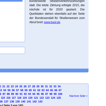
bundesweite Straßenverkehrszählungen
statt. Die letzte Zählung erfolgte 2015, die
nächste ist für 2020 geplant. Die
Quelldaten stehen ebenfalls auf der Seite
der Bundesanstalt für Straßenwesen zum
Abruf breit:
www.bast.de
0
21
22
23
24
25
26
27
28
29
30
31
32
33
34
53
54
55
56
57
58
59
60
61
62
63
64
65
66
67
6
87
88
89
90
91
92
93
94
95
96
97
98
99
100
Nächste Seite >
115
116
117
118
119
120
121
122
123
124
125
36
137
138
139
140
141
142
143
auf
Seite 3 von 143
)