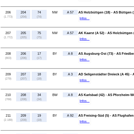
206
204
74
NW
A 57
AS Holzbüttgen (18) - AS Büttgen (
(1.773)
(204)
(74)
Infos...
207
205
75
NW
A 57
AK Kaarst (A 52) - AS Holzbüttgen 
(1.772)
(205)
(75)
Infos...
208
206
17
BY
A 8
AS Augsburg-Ost (73) - AS Friedber
(803)
(206)
(17)
Infos...
209
207
18
BY
A 3
AD Seligenstädter Dreieck (A 45) - 
(279)
(207)
(18)
Infos...
210
208
34
BW
A 8
AS Karlsbad (42) - AS Pforzheim-We
(769)
(208)
(34)
Infos...
211
209
19
BY
A 92
AS Freising-Süd (5) - AS Flughafen
(2.189)
(209)
(19)
Infos...