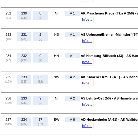
232
230
8
NI
A 1
AK Maschener Kreuz (Tkn A 250) - 
(31)
(230)
(8)
Infos...
233
231
2
HB
A 1
AS Uphusen/Bremen-Mahndorf (54)
(46)
(231)
(2)
Infos...
234
232
9
HH
A 1
AS Hamburg-Billstedt (33) - AS Ha
(27)
(232)
(9)
Infos...
235
233
82
NW
A 2
AK Kamener Kreuz (A 1) - AS Bönen
(154)
(233)
(82)
Infos...
236
233
9
NI
A 2
AS Lehrte-Ost (50) - AS Hämelerwal
(189)
(233)
(9)
Infos...
237
234
37
BW
A 6
AD Hockenheim (A 61) - AK Walldor
(549)
(234)
(37)
Infos...