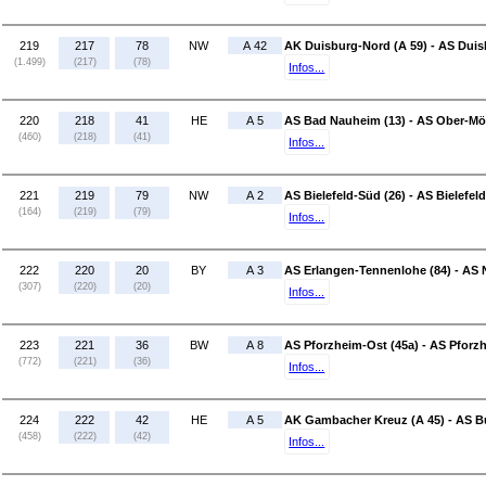
219
217
78
NW
A 42
AK Duisburg-Nord (A 59) - AS Dui
(1.499)
(217)
(78)
Infos...
220
218
41
HE
A 5
AS Bad Nauheim (13) - AS Ober-Mör
(460)
(218)
(41)
Infos...
221
219
79
NW
A 2
AS Bielefeld-Süd (26) - AS Bielefeld
(164)
(219)
(79)
Infos...
222
220
20
BY
A 3
AS Erlangen-Tennenlohe (84) - AS 
(307)
(220)
(20)
Infos...
223
221
36
BW
A 8
AS Pforzheim-Ost (45a) - AS Pforz
(772)
(221)
(36)
Infos...
224
222
42
HE
A 5
AK Gambacher Kreuz (A 45) - AS B
(458)
(222)
(42)
Infos...