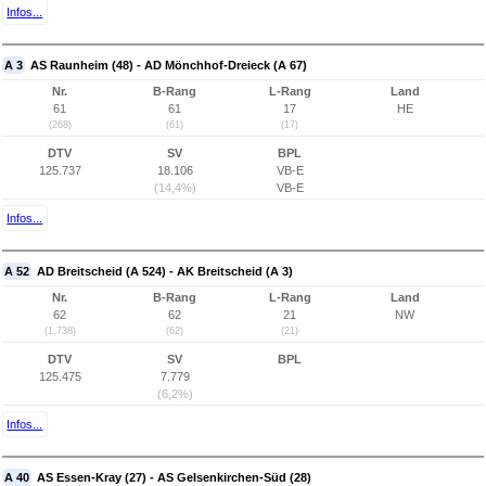
Infos...
A 3
AS Raunheim (48) - AD Mönchhof-Dreieck (A 67)
Nr.
B-Rang
L-Rang
Land
61
61
17
HE
(268)
(61)
(17)
DTV
SV
BPL
125.737
18.106
VB-E
(14,4%)
VB-E
Infos...
A 52
AD Breitscheid (A 524) - AK Breitscheid (A 3)
Nr.
B-Rang
L-Rang
Land
62
62
21
NW
(1.738)
(62)
(21)
DTV
SV
BPL
125.475
7.779
(6,2%)
Infos...
A 40
AS Essen-Kray (27) - AS Gelsenkirchen-Süd (28)