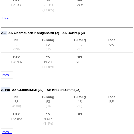
DTV
SV
BPL
129.333
21.987
WB*
(17,0%)
Infos...
A 2
AS Oberhausen-Königshardt (2) - AS Bottrop (3)
Nr.
B-Rang
L-Rang
Land
52
52
15
NW
(140)
(52)
(15)
DTV
SV
BPL
128.902
19.206
VB-E
(14,9%)
Infos...
A 100
AS Gradestraße (22) - AS Britzer Damm (23)
Nr.
B-Rang
L-Rang
Land
53
53
15
BE
(2.380)
(53)
(15)
DTV
SV
BPL
128.636
6.818
(5,3%)
Infos...