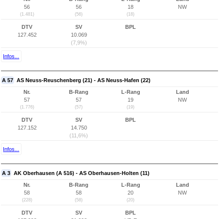
56
56
18
NW
(1.481)
(56)
(18)
DTV
SV
BPL
127.452
10.069
(7,9%)
Infos...
A 57
AS Neuss-Reuschenberg (21) - AS Neuss-Hafen (22)
Nr.
B-Rang
L-Rang
Land
57
57
19
NW
(1.776)
(57)
(19)
DTV
SV
BPL
127.152
14.750
(11,6%)
Infos...
A 3
AK Oberhausen (A 516) - AS Oberhausen-Holten (11)
Nr.
B-Rang
L-Rang
Land
58
58
20
NW
(228)
(58)
(20)
DTV
SV
BPL