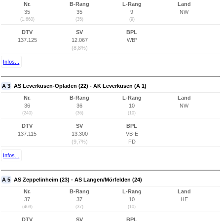
Nr.
B-Rang
L-Rang
Land
35
35
9
NW
(1.660)
(35)
(9)
DTV
SV
BPL
137.125
12.067
WB*
(8,8%)
Infos...
A 3
AS Leverkusen-Opladen (22) - AK Leverkusen (A 1)
Nr.
B-Rang
L-Rang
Land
36
36
10
NW
(240)
(36)
(10)
DTV
SV
BPL
137.115
13.300
VB-E
(9,7%)
FD
Infos...
A 5
AS Zeppelinheim (23) - AS Langen/Mörfelden (24)
Nr.
B-Rang
L-Rang
Land
37
37
10
HE
(469)
(37)
(10)
DTV
SV
BPL