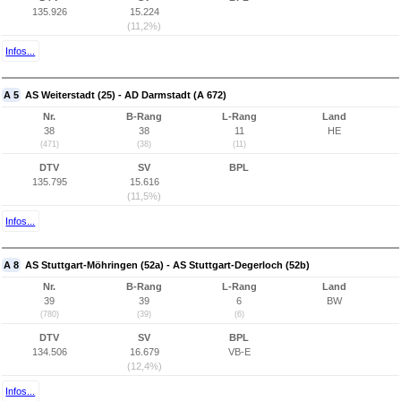
135.926
15.224
(11,2%)
Infos...
A 5
AS Weiterstadt (25) - AD Darmstadt (A 672)
Nr.
B-Rang
L-Rang
Land
38
38
11
HE
(471)
(38)
(11)
DTV
SV
BPL
135.795
15.616
(11,5%)
Infos...
A 8
AS Stuttgart-Möhringen (52a) - AS Stuttgart-Degerloch (52b)
Nr.
B-Rang
L-Rang
Land
39
39
6
BW
(780)
(39)
(6)
DTV
SV
BPL
134.506
16.679
VB-E
(12,4%)
Infos...