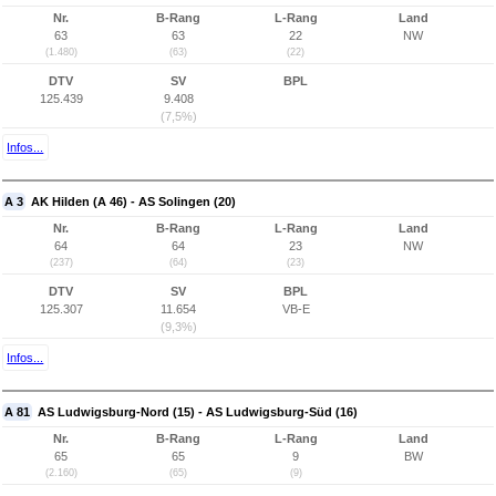
Nr.
B-Rang
L-Rang
Land
63
63
22
NW
(1.480)
(63)
(22)
DTV
SV
BPL
125.439
9.408
(7,5%)
Infos...
A 3
AK Hilden (A 46) - AS Solingen (20)
Nr.
B-Rang
L-Rang
Land
64
64
23
NW
(237)
(64)
(23)
DTV
SV
BPL
125.307
11.654
VB-E
(9,3%)
Infos...
A 81
AS Ludwigsburg-Nord (15) - AS Ludwigsburg-Süd (16)
Nr.
B-Rang
L-Rang
Land
65
65
9
BW
(2.160)
(65)
(9)