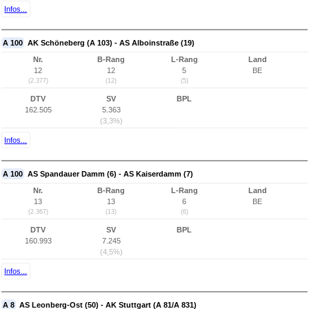
Infos...
A 100
AK Schöneberg (A 103) - AS Alboinstraße (19)
Nr.
B-Rang
L-Rang
Land
12
12
5
BE
(2.377)
(12)
(5)
DTV
SV
BPL
162.505
5.363
(3,3%)
Infos...
A 100
AS Spandauer Damm (6) - AS Kaiserdamm (7)
Nr.
B-Rang
L-Rang
Land
13
13
6
BE
(2.367)
(13)
(6)
DTV
SV
BPL
160.993
7.245
(4,5%)
Infos...
A 8
AS Leonberg-Ost (50) - AK Stuttgart (A 81/A 831)