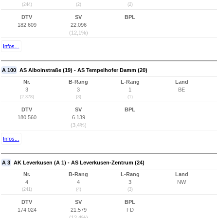
(244)
(2)
(2)
DTV
SV
BPL
182.609
22.096
(12,1%)
Infos...
A 100
AS Alboinstraße (19) - AS Tempelhofer Damm (20)
Nr.
B-Rang
L-Rang
Land
3
3
1
BE
(2.378)
(3)
(1)
DTV
SV
BPL
180.560
6.139
(3,4%)
Infos...
A 3
AK Leverkusen (A 1) - AS Leverkusen-Zentrum (24)
Nr.
B-Rang
L-Rang
Land
4
4
3
NW
(241)
(4)
(3)
DTV
SV
BPL
174.024
21.579
FD
(12,4%)