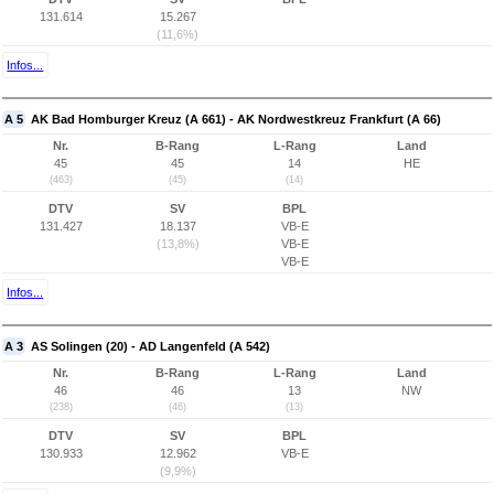
131.614
15.267
(11,6%)
Infos...
A 5
AK Bad Homburger Kreuz (A 661) - AK Nordwestkreuz Frankfurt (A 66)
Nr.
B-Rang
L-Rang
Land
45
45
14
HE
(463)
(45)
(14)
DTV
SV
BPL
131.427
18.137
VB-E
(13,8%)
VB-E
VB-E
Infos...
A 3
AS Solingen (20) - AD Langenfeld (A 542)
Nr.
B-Rang
L-Rang
Land
46
46
13
NW
(238)
(46)
(13)
DTV
SV
BPL
130.933
12.962
VB-E
(9,9%)