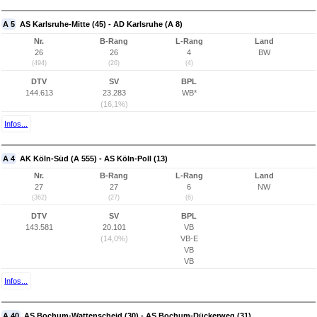
A 5
AS Karlsruhe-Mitte (45) - AD Karlsruhe (A 8)
Nr.
B-Rang
L-Rang
Land
26
26
4
BW
(494)
(26)
(4)
DTV
SV
BPL
144.613
23.283
WB*
(16,1%)
Infos...
A 4
AK Köln-Süd (A 555) - AS Köln-Poll (13)
Nr.
B-Rang
L-Rang
Land
27
27
6
NW
(362)
(27)
(6)
DTV
SV
BPL
143.581
20.101
VB
(14,0%)
VB-E
VB
VB
Infos...
A 40
AS Bochum-Wattenscheid (30) - AS Bochum-Dückerweg (31)