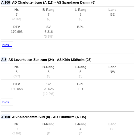
A 100
AD Charlottenburg (A 111) - AS Spandauer Damm (6)
Nr.
B-Rang
L-Rang
Land
7
7
3
BE
(2.366)
(7)
(3)
DTV
SV
BPL
170.693
6.316
(3,7%)
Infos...
A 3
AS Leverkusen-Zentrum (24) - AS Köln-Mülheim (25)
Nr.
B-Rang
L-Rang
Land
8
8
5
NW
(242)
(8)
(5)
DTV
SV
BPL
169.058
20.625
FD
(12,2%)
Infos...
A 100
AS Kaiserdamm-Süd (8) - AD Funkturm (A 115)
Nr.
B-Rang
L-Rang
Land
9
9
4
BE
(2.369)
(9)
(4)