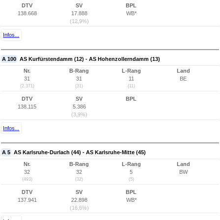
DTV
SV
BPL
138.668
17.888
WB*
(12,9%)
Infos...
A 100
AS Kurfürstendamm (12) - AS Hohenzollerndamm (13)
Nr.
B-Rang
L-Rang
Land
31
31
11
BE
(2.371)
(31)
(11)
DTV
SV
BPL
138.115
5.386
(3,9%)
Infos...
A 5
AS Karlsruhe-Durlach (44) - AS Karlsruhe-Mitte (45)
Nr.
B-Rang
L-Rang
Land
32
32
5
BW
(493)
(32)
(5)
DTV
SV
BPL
137.941
22.898
WB*
(16,6%)