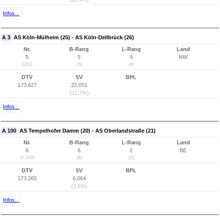
Infos...
A 3
AS Köln-Mülheim (25) - AS Köln-Dellbrück (26)
Nr.
B-Rang
L-Rang
Land
5
5
4
NW
(243)
(5)
(4)
DTV
SV
BPL
173.627
22.051
(12,7%)
Infos...
A 100
AS Tempelhofer Damm (20) - AS Oberlandstraße (21)
Nr.
B-Rang
L-Rang
Land
6
6
2
BE
(2.379)
(6)
(2)
DTV
SV
BPL
173.265
6.064
(3,5%)
Infos...