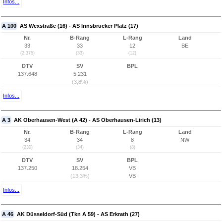
Infos...
A 100
AS Wexstraße (16) - AS Innsbrucker Platz (17)
Nr.
B-Rang
L-Rang
Land
33
33
12
BE
(2.375)
(33)
(12)
DTV
SV
BPL
137.648
5.231
(3,8%)
Infos...
A 3
AK Oberhausen-West (A 42) - AS Oberhausen-Lirich (13)
Nr.
B-Rang
L-Rang
Land
34
34
8
NW
(230)
(34)
(8)
DTV
SV
BPL
137.250
18.254
VB
(13,3%)
VB
Infos...
A 46
AK Düsseldorf-Süd (Tkn A 59) - AS Erkrath (27)