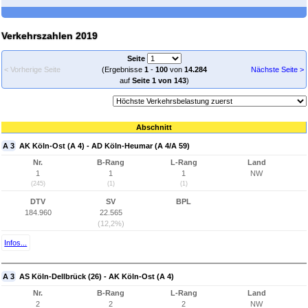
Verkehrszahlen 2019
Seite
< Vorherige Seite
(Ergebnisse
1
-
100
von
14.284
Nächste Seite >
auf
Seite 1 von 143
)
Abschnitt
A 3
AK Köln-Ost (A 4) - AD Köln-Heumar (A 4/A 59)
Nr.
B-Rang
L-Rang
Land
1
1
1
NW
(245)
(1)
(1)
DTV
SV
BPL
184.960
22.565
(12,2%)
Infos...
A 3
AS Köln-Dellbrück (26) - AK Köln-Ost (A 4)
Nr.
B-Rang
L-Rang
Land
2
2
2
NW