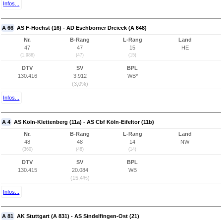
Infos...
A 66
AS F-Höchst (16) - AD Eschborner Dreieck (A 648)
Nr.
B-Rang
L-Rang
Land
47
47
15
HE
(1.986)
(47)
(15)
DTV
SV
BPL
130.416
3.912
WB*
(3,0%)
Infos...
A 4
AS Köln-Klettenberg (11a) - AS Cbf Köln-Eifeltor (11b)
Nr.
B-Rang
L-Rang
Land
48
48
14
NW
(360)
(48)
(14)
DTV
SV
BPL
130.415
20.084
WB
(15,4%)
Infos...
A 81
AK Stuttgart (A 831) - AS Sindelfingen-Ost (21)