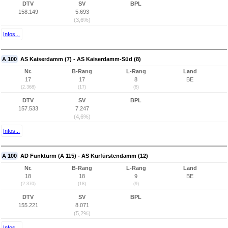
DTV
SV
BPL
158.149
5.693
(3,6%)
Infos...
A 100
AS Kaiserdamm (7) - AS Kaiserdamm-Süd (8)
Nr.
B-Rang
L-Rang
Land
17
17
8
BE
(2.368)
(17)
(8)
DTV
SV
BPL
157.533
7.247
(4,6%)
Infos...
A 100
AD Funkturm (A 115) - AS Kurfürstendamm (12)
Nr.
B-Rang
L-Rang
Land
18
18
9
BE
(2.370)
(18)
(9)
DTV
SV
BPL
155.221
8.071
(5,2%)
Infos...