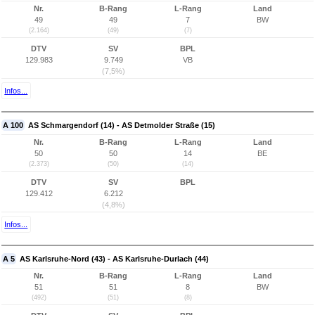
Nr.
B-Rang
L-Rang
Land
49
49
7
BW
(2.164)
(49)
(7)
DTV
SV
BPL
129.983
9.749
VB
(7,5%)
Infos...
A 100
AS Schmargendorf (14) - AS Detmolder Straße (15)
Nr.
B-Rang
L-Rang
Land
50
50
14
BE
(2.373)
(50)
(14)
DTV
SV
BPL
129.412
6.212
(4,8%)
Infos...
A 5
AS Karlsruhe-Nord (43) - AS Karlsruhe-Durlach (44)
Nr.
B-Rang
L-Rang
Land
51
51
8
BW
(492)
(51)
(8)