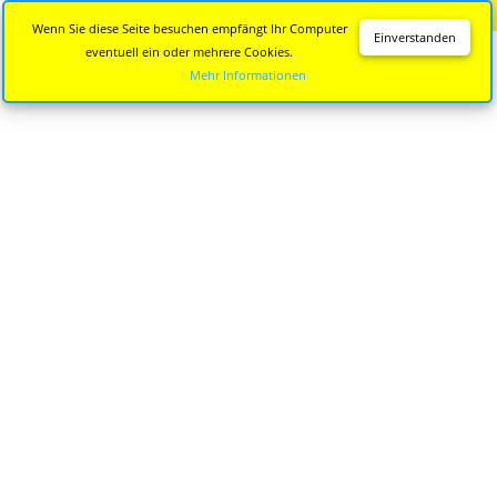
Diese Seite wird nicht mehr aktualisiert.
Zur neuen Seite
Wenn Sie diese Seite besuchen empfängt Ihr Computer
Einverstanden
eventuell ein oder mehrere Cookies.
Mehr Informationen