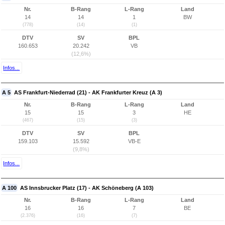
Nr.
B-Rang
L-Rang
Land
14
14
1
BW
(778)
(14)
(1)
DTV
SV
BPL
160.653
20.242
VB
(12,6%)
Infos...
A 5
AS Frankfurt-Niederrad (21) - AK Frankfurter Kreuz (A 3)
Nr.
B-Rang
L-Rang
Land
15
15
3
HE
(467)
(15)
(3)
DTV
SV
BPL
159.103
15.592
VB-E
(9,8%)
Infos...
A 100
AS Innsbrucker Platz (17) - AK Schöneberg (A 103)
Nr.
B-Rang
L-Rang
Land
16
16
7
BE
(2.376)
(16)
(7)