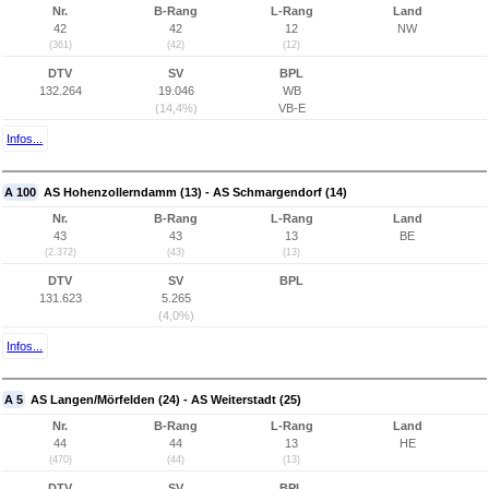
Nr.
B-Rang
L-Rang
Land
42
42
12
NW
(361)
(42)
(12)
DTV
SV
BPL
132.264
19.046
WB
(14,4%)
VB-E
Infos...
A 100
AS Hohenzollerndamm (13) - AS Schmargendorf (14)
Nr.
B-Rang
L-Rang
Land
43
43
13
BE
(2.372)
(43)
(13)
DTV
SV
BPL
131.623
5.265
(4,0%)
Infos...
A 5
AS Langen/Mörfelden (24) - AS Weiterstadt (25)
Nr.
B-Rang
L-Rang
Land
44
44
13
HE
(470)
(44)
(13)
DTV
SV
BPL