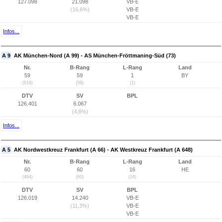
127.098
21.098
VB-E
(16,6%)
VB-E
VB-E
Infos...
A 9
AK München-Nord (A 99) - AS München-Fröttmaning-Süd (73)
Nr.
B-Rang
L-Rang
Land
59
59
1
BY
(916)
(59)
(1)
DTV
SV
BPL
126.401
6.067
(4,8%)
Infos...
A 5
AK Nordwestkreuz Frankfurt (A 66) - AK Westkreuz Frankfurt (A 648)
Nr.
B-Rang
L-Rang
Land
60
60
16
HE
(464)
(60)
(16)
DTV
SV
BPL
126.019
14.240
VB-E
(11,3%)
VB-E
VB-E