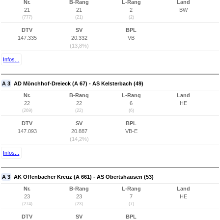
Nr.
B-Rang
L-Rang
Land
21
21
2
BW
(777)
(21)
(2)
DTV
SV
BPL
147.335
20.332
VB
(13,8%)
Infos...
A 3
AD Mönchhof-Dreieck (A 67) - AS Kelsterbach (49)
Nr.
B-Rang
L-Rang
Land
22
22
6
HE
(269)
(22)
(6)
DTV
SV
BPL
147.093
20.887
VB-E
(14,2%)
Infos...
A 3
AK Offenbacher Kreuz (A 661) - AS Obertshausen (53)
Nr.
B-Rang
L-Rang
Land
23
23
7
HE
(274)
(23)
(7)
DTV
SV
BPL