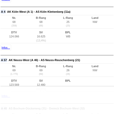
A 4
AK Köln-West (A 1) - AS Köln-Klettenberg (11a)
Nr.
B-Rang
L-Rang
Land
68
68
25
NW
(359)
(68)
(25)
DTV
SV
BPL
124.066
16.625
WB
(13,4%)
Infos...
A 57
AK Neuss-West (A 46) - AS Neuss-Reuschenberg (21)
Nr.
B-Rang
L-Rang
Land
69
69
26
NW
(1.775)
(69)
(26)
DTV
SV
BPL
123.569
12.480
(10,1%)
Infos...
A 40
AS Bochum-Dückerweg (31) - Dreieck Bochum-West (32)