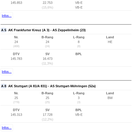
145.853
22.753
VB-E
(15,6%)
VB-E
Infos...
A 5
AK Frankfurter Kreuz (A 3) - AS Zeppelinheim (23)
Nr.
B-Rang
L-Rang
Land
24
24
8
HE
(468)
(24)
(8)
DTV
SV
BPL
145.783
16.473
(11,3%)
Infos...
A 8
AK Stuttgart (A 81/A 831) - AS Stuttgart-Möhringen (52a)
Nr.
B-Rang
L-Rang
Land
25
25
3
BW
(779)
(25)
(3)
DTV
SV
BPL
145.313
17.728
VB-E
(12,2%)
Infos...