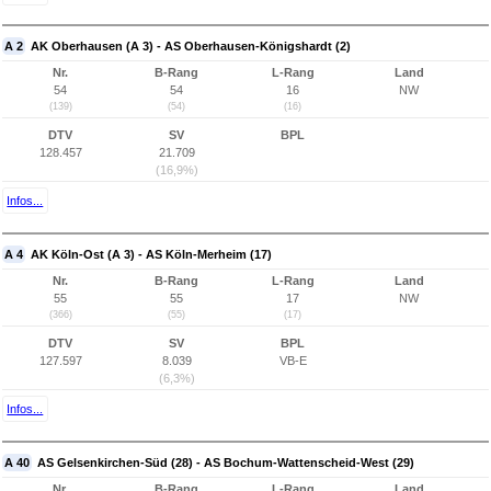
A 2
AK Oberhausen (A 3) - AS Oberhausen-Königshardt (2)
Nr.
B-Rang
L-Rang
Land
54
54
16
NW
(139)
(54)
(16)
DTV
SV
BPL
128.457
21.709
(16,9%)
Infos...
A 4
AK Köln-Ost (A 3) - AS Köln-Merheim (17)
Nr.
B-Rang
L-Rang
Land
55
55
17
NW
(366)
(55)
(17)
DTV
SV
BPL
127.597
8.039
VB-E
(6,3%)
Infos...
A 40
AS Gelsenkirchen-Süd (28) - AS Bochum-Wattenscheid-West (29)
Nr.
B-Rang
L-Rang
Land