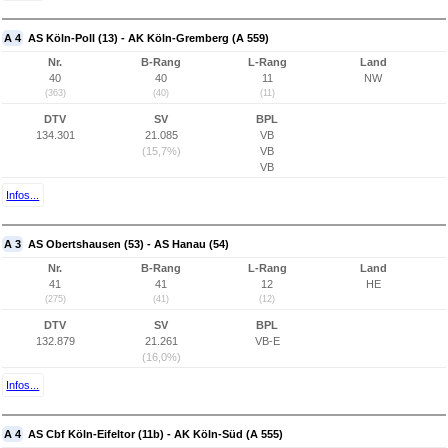
A 4
AS Köln-Poll (13) - AK Köln-Gremberg (A 559)
Nr.
B-Rang
L-Rang
Land
40
40
11
NW
(363)
(40)
(11)
DTV
SV
BPL
134.301
21.085
VB
(15,7%)
VB
VB
Infos...
A 3
AS Obertshausen (53) - AS Hanau (54)
Nr.
B-Rang
L-Rang
Land
41
41
12
HE
(275)
(41)
(12)
DTV
SV
BPL
132.879
21.261
VB-E
(16,0%)
Infos...
A 4
AS Cbf Köln-Eifeltor (11b) - AK Köln-Süd (A 555)