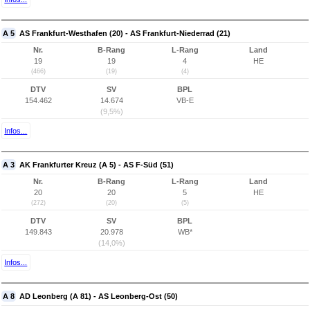
A 5
AS Frankfurt-Westhafen (20) - AS Frankfurt-Niederrad (21)
Nr.
B-Rang
L-Rang
Land
19
19
4
HE
(466)
(19)
(4)
DTV
SV
BPL
154.462
14.674
VB-E
(9,5%)
Infos...
A 3
AK Frankfurter Kreuz (A 5) - AS F-Süd (51)
Nr.
B-Rang
L-Rang
Land
20
20
5
HE
(272)
(20)
(5)
DTV
SV
BPL
149.843
20.978
WB*
(14,0%)
Infos...
A 8
AD Leonberg (A 81) - AS Leonberg-Ost (50)