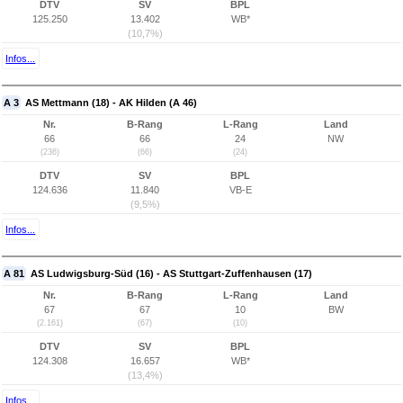
DTV
SV
BPL
125.250
13.402
WB*
(10,7%)
Infos...
A 3
AS Mettmann (18) - AK Hilden (A 46)
Nr.
B-Rang
L-Rang
Land
66
66
24
NW
(236)
(66)
(24)
DTV
SV
BPL
124.636
11.840
VB-E
(9,5%)
Infos...
A 81
AS Ludwigsburg-Süd (16) - AS Stuttgart-Zuffenhausen (17)
Nr.
B-Rang
L-Rang
Land
67
67
10
BW
(2.161)
(67)
(10)
DTV
SV
BPL
124.308
16.657
WB*
(13,4%)
Infos...