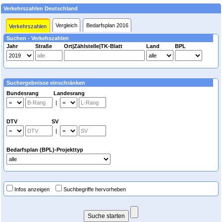
Verkehrszahlen Deutschland
Vergleich
Bedarfsplan 2016
Verkehrszahlen
Suchen - Verkehszahlen
Jahr
Straße
Ort|Zählstelle|TK-Blatt
Land
BPL
Suchergebnisse einschränken
Bundesrang Landesrang
|
DTV SV
|
Bedarfsplan (BPL)-Projekttyp
Infos anzeigen
Suchbegriffe hervorheben