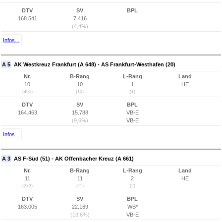
DTV
SV
BPL
168.541
7.416
(4,4%)
Infos...
A 5
AK Westkreuz Frankfurt (A 648) - AS Frankfurt-Westhafen (20)
Nr.
B-Rang
L-Rang
Land
10
10
1
HE
(465)
(10)
(1)
DTV
SV
BPL
164.463
15.788
VB-E
(9,6%)
VB-E
Infos...
A 3
AS F-Süd (51) - AK Offenbacher Kreuz (A 661)
Nr.
B-Rang
L-Rang
Land
11
11
2
HE
(273)
(11)
(2)
DTV
SV
BPL
163.005
22.169
WB*
(13,6%)
VB-E