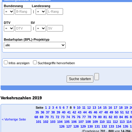
Bundesrang Landesrang
|
DTV SV
|
Bedarfsplan (BPL)-Projekttyp
Infos anzeigen
Suchbegriffe hervorheben
Verkehrszahlen 2019
Seite
1
2
3
4
5
6
7
8
9
10
11
12
13
14
15
16
17
18
19
2
35
36
37
38
39
40
41
42
43
44
45
46
47
48
49
50
51
52
68
69
70
71
72
73
74
75
76
77
78
79
80
81
82
83
84
85
8
< Vorherige Seite
101
102
103
104
105
106
107
108
109
110
111
112
113
114
126
127
128
129
130
131
132
133
134
135
1
(Ergebnisse
701
-
800
von
14.284