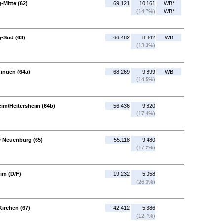
-Mitte (62)
69.121
10.161
WB*
(14,7%)
WB*
g-Süd (63)
66.482
8.842
WB
(13,3%)
zingen (64a)
68.269
9.899
WB
(14,5%)
eim/Heitersheim (64b)
56.436
9.820
(17,4%)
D Neuenburg (65)
55.118
9.480
(17,2%)
im (D/F)
19.232
5.058
(26,3%)
Kirchen (67)
42.412
5.386
(12,7%)