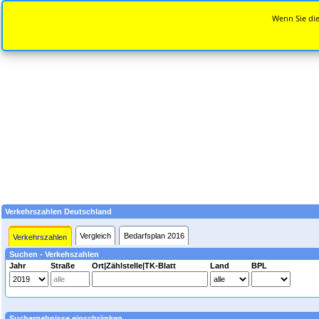
Wenn Sie die
Verkehrszahlen Deutschland
Vergleich
Bedarfsplan 2016
Verkehrszahlen
Suchen - Verkehszahlen
Jahr
Straße
Ort|Zählstelle|TK-Blatt
Land
BPL
Suchergebnisse einschränken