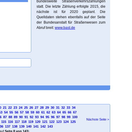
bundesweite Straßenverkehrszählungen
statt. Die letzte Zählung erfolgte 2015, die
nächste ist für 2020 geplant. Die
Quelldaten stehen ebenfalls auf der Seite
der Bundesanstalt für Straßenwesen zum
Abruf breit:
www.bast.de
0
21
22
23
24
25
26
27
28
29
30
31
32
33
34
53
54
55
56
57
58
59
60
61
62
63
64
65
66
67
6
87
88
89
90
91
92
93
94
95
96
97
98
99
100
Nächste Seite >
115
116
117
118
119
120
121
122
123
124
125
36
137
138
139
140
141
142
143
auf
Seite 8 von 143
)