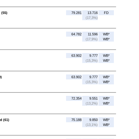
 (55)
79.281
13.716
FD
(17,3%)
64.782
11.596
WB*
(17,9%)
WB*
63.902
9.777
WB*
(15,3%)
WB*
9)
63.902
9.777
WB*
(15,3%)
WB*
72.354
9.551
WB*
(13,2%)
WB*
d (61)
75.188
9.850
WB*
(13,1%)
WB*