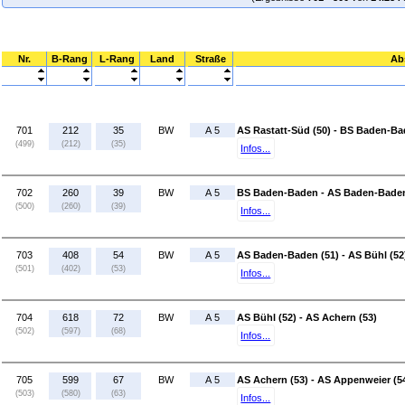
Nr.
B-Rang
L-Rang
Land
Straße
Ab
701
212
35
BW
A 5
AS Rastatt-Süd (50) - BS Baden-B
(499)
(212)
(35)
Infos...
702
260
39
BW
A 5
BS Baden-Baden - AS Baden-Baden
(500)
(260)
(39)
Infos...
703
408
54
BW
A 5
AS Baden-Baden (51) - AS Bühl (52
(501)
(402)
(53)
Infos...
704
618
72
BW
A 5
AS Bühl (52) - AS Achern (53)
(502)
(597)
(68)
Infos...
705
599
67
BW
A 5
AS Achern (53) - AS Appenweier (5
(503)
(580)
(63)
Infos...