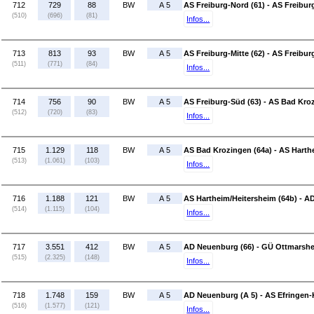
712
729
88
BW
A 5
AS Freiburg-Nord (61) - AS Freiburg
(510)
(696)
(81)
Infos...
713
813
93
BW
A 5
AS Freiburg-Mitte (62) - AS Freibur
(511)
(771)
(84)
Infos...
714
756
90
BW
A 5
AS Freiburg-Süd (63) - AS Bad Kro
(512)
(720)
(83)
Infos...
715
1.129
118
BW
A 5
AS Bad Krozingen (64a) - AS Harth
(513)
(1.061)
(103)
Infos...
716
1.188
121
BW
A 5
AS Hartheim/Heitersheim (64b) - A
(514)
(1.115)
(104)
Infos...
717
3.551
412
BW
A 5
AD Neuenburg (66) - GÜ Ottmarshe
(515)
(2.325)
(148)
Infos...
718
1.748
159
BW
A 5
AD Neuenburg (A 5) - AS Efringen-
(516)
(1.577)
(121)
Infos...