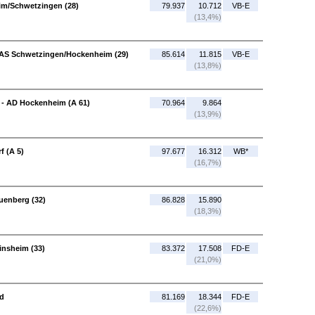
im/Schwetzingen (28)
79.937
10.712
VB-E
(13,4%)
 AS Schwetzingen/Hockenheim (29)
85.614
11.815
VB-E
(13,8%)
 - AD Hockenheim (A 61)
70.964
9.864
(13,9%)
f (A 5)
97.677
16.312
WB*
(16,7%)
uenberg (32)
86.828
15.890
(18,3%)
insheim (33)
83.372
17.508
FD-E
(21,0%)
üd
81.169
18.344
FD-E
(22,6%)