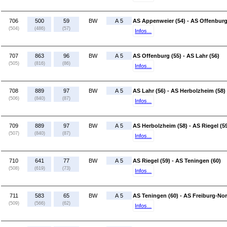
706
500
59
BW
A 5
AS Appenweier (54) - AS Offenburg
(504)
(486)
(57)
Infos...
707
863
96
BW
A 5
AS Offenburg (55) - AS Lahr (56)
(505)
(816)
(86)
Infos...
708
889
97
BW
A 5
AS Lahr (56) - AS Herbolzheim (58)
(506)
(840)
(87)
Infos...
709
889
97
BW
A 5
AS Herbolzheim (58) - AS Riegel (5
(507)
(840)
(87)
Infos...
710
641
77
BW
A 5
AS Riegel (59) - AS Teningen (60)
(508)
(619)
(73)
Infos...
711
583
65
BW
A 5
AS Teningen (60) - AS Freiburg-Nor
(509)
(566)
(62)
Infos...