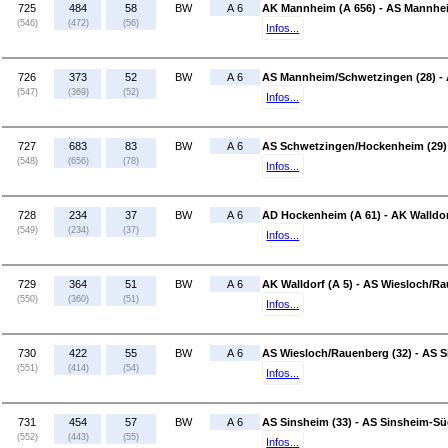
725
484
58
BW
A 6
AK Mannheim (A 656) - AS Mannhe
(546)
(472)
(56)
Infos...
726
373
52
BW
A 6
AS Mannheim/Schwetzingen (28) -
(547)
(369)
(52)
Infos...
727
683
83
BW
A 6
AS Schwetzingen/Hockenheim (29)
(548)
(656)
(78)
Infos...
728
234
37
BW
A 6
AD Hockenheim (A 61) - AK Walldor
(549)
(234)
(37)
Infos...
729
364
51
BW
A 6
AK Walldorf (A 5) - AS Wiesloch/Ra
(550)
(360)
(51)
Infos...
730
422
55
BW
A 6
AS Wiesloch/Rauenberg (32) - AS S
(551)
(414)
(54)
Infos...
731
454
57
BW
A 6
AS Sinsheim (33) - AS Sinsheim-S
(552)
(443)
(55)
Infos...