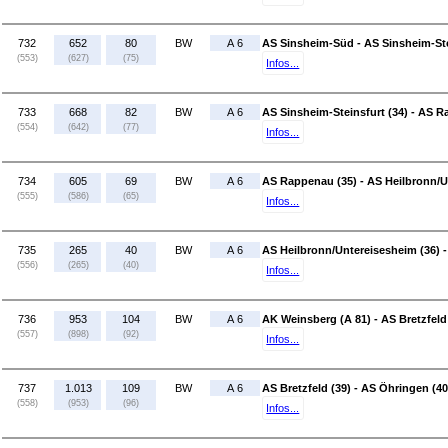
732
652
80
BW
A 6
AS Sinsheim-Süd - AS Sinsheim-Ste
(553)
(627)
(75)
Infos...
733
668
82
BW
A 6
AS Sinsheim-Steinsfurt (34) - AS R
(554)
(642)
(77)
Infos...
734
605
69
BW
A 6
AS Rappenau (35) - AS Heilbronn/U
(555)
(586)
(65)
Infos...
735
265
40
BW
A 6
AS Heilbronn/Untereisesheim (36) 
(556)
(265)
(40)
Infos...
736
953
104
BW
A 6
AK Weinsberg (A 81) - AS Bretzfeld
(557)
(898)
(92)
Infos...
737
1.013
109
BW
A 6
AS Bretzfeld (39) - AS Öhringen (40
(558)
(953)
(96)
Infos...