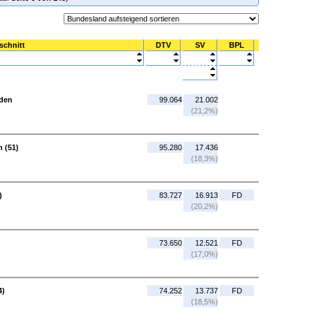
schnitt
DTV
SV
BPL
aden
99.064
21.002
(21,2%)
 (51)
95.280
17.436
(18,3%)
)
83.727
16.913
FD
(20,2%)
73.650
12.521
FD
(17,0%)
4)
74.252
13.737
FD
(18,5%)