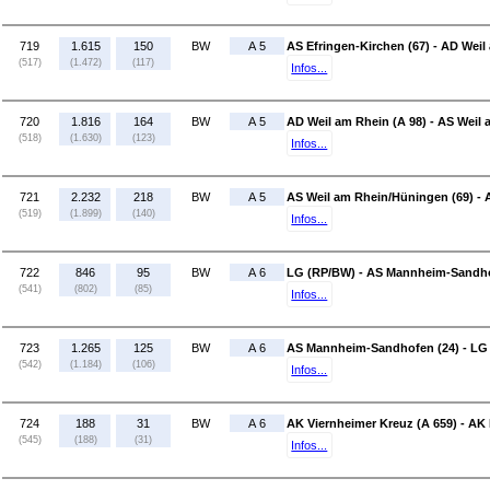
719
1.615
150
BW
A 5
AS Efringen-Kirchen (67) - AD Weil
(517)
(1.472)
(117)
Infos...
720
1.816
164
BW
A 5
AD Weil am Rhein (A 98) - AS Weil
(518)
(1.630)
(123)
Infos...
721
2.232
218
BW
A 5
AS Weil am Rhein/Hüningen (69) - A
(519)
(1.899)
(140)
Infos...
722
846
95
BW
A 6
LG (RP/BW) - AS Mannheim-Sandho
(541)
(802)
(85)
Infos...
723
1.265
125
BW
A 6
AS Mannheim-Sandhofen (24) - LG
(542)
(1.184)
(106)
Infos...
724
188
31
BW
A 6
AK Viernheimer Kreuz (A 659) - AK
(545)
(188)
(31)
Infos...