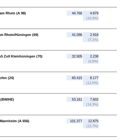
 am Rhein (A 98)
44.766
4.879
(10,9%)
 am Rhein/Hüningen (69)
41.096
2.918
(7,1%)
5 Zoll Kleinhüningen (70)
32.905
2.238
(6,8%)
fen (24)
65.415
8.177
(12,5%)
 (BW/HE)
53.161
7.602
(14,3%)
 Mannheim (A 656)
101.377
12.875
(12,7%)