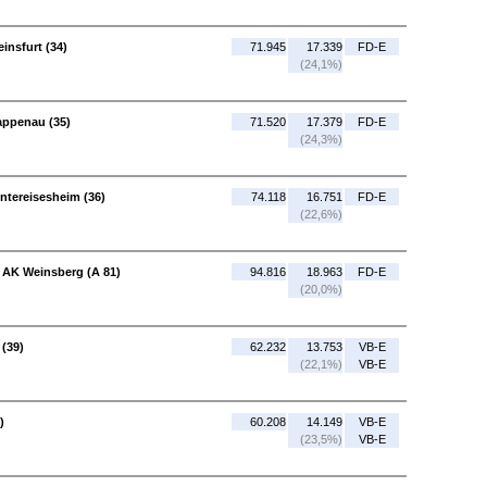
insfurt (34)
71.945
17.339
FD-E
(24,1%)
appenau (35)
71.520
17.379
FD-E
(24,3%)
ntereisesheim (36)
74.118
16.751
FD-E
(22,6%)
- AK Weinsberg (A 81)
94.816
18.963
FD-E
(20,0%)
 (39)
62.232
13.753
VB-E
(22,1%)
VB-E
)
60.208
14.149
VB-E
(23,5%)
VB-E