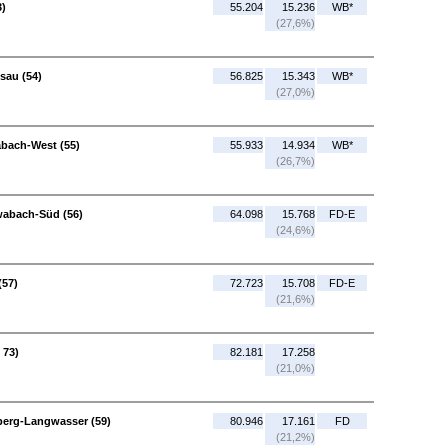
3)
55.204
15.236
WB*
(27,6%)
sau (54)
56.825
15.343
WB*
(27,0%)
abach-West (55)
55.933
14.934
WB*
(26,7%)
wabach-Süd (56)
64.098
15.768
FD-E
(24,6%)
(57)
72.723
15.708
FD-E
(21,6%)
 73)
82.181
17.258
(21,0%)
berg-Langwasser (59)
80.946
17.161
FD
(21,2%)