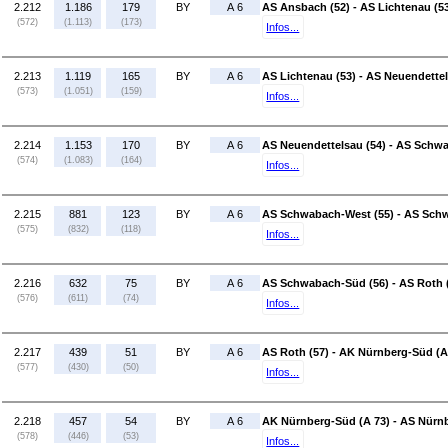
2.212
1.186
179
BY
A 6
AS Ansbach (52) - AS Lichtenau (5
(572)
(1.113)
(173)
Infos...
2.213
1.119
165
BY
A 6
AS Lichtenau (53) - AS Neuendettel
(573)
(1.051)
(159)
Infos...
2.214
1.153
170
BY
A 6
AS Neuendettelsau (54) - AS Schw
(574)
(1.083)
(164)
Infos...
2.215
881
123
BY
A 6
AS Schwabach-West (55) - AS Sch
(575)
(832)
(118)
Infos...
2.216
632
75
BY
A 6
AS Schwabach-Süd (56) - AS Roth 
(576)
(611)
(74)
Infos...
2.217
439
51
BY
A 6
AS Roth (57) - AK Nürnberg-Süd (A
(577)
(430)
(50)
Infos...
2.218
457
54
BY
A 6
AK Nürnberg-Süd (A 73) - AS Nürn
(578)
(446)
(53)
Infos...