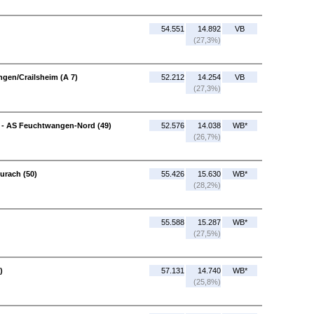
54.551
14.892
VB
(27,3%)
ngen/Crailsheim (A 7)
52.212
14.254
VB
(27,3%)
 - AS Feuchtwangen-Nord (49)
52.576
14.038
WB*
(26,7%)
urach (50)
55.426
15.630
WB*
(28,2%)
55.588
15.287
WB*
(27,5%)
)
57.131
14.740
WB*
(25,8%)