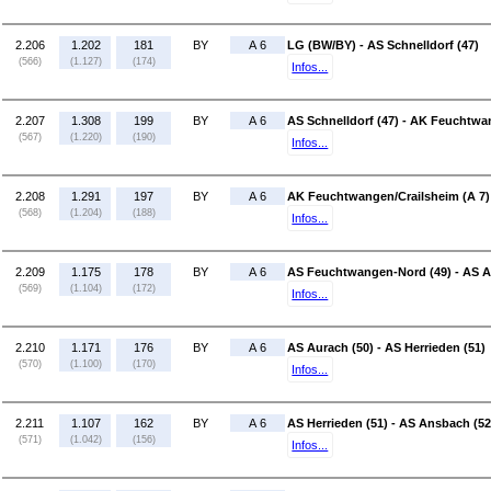
2.206
1.202
181
BY
A 6
LG (BW/BY) - AS Schnelldorf (47)
(566)
(1.127)
(174)
Infos...
2.207
1.308
199
BY
A 6
AS Schnelldorf (47) - AK Feuchtwa
(567)
(1.220)
(190)
Infos...
2.208
1.291
197
BY
A 6
AK Feuchtwangen/Crailsheim (A 7)
(568)
(1.204)
(188)
Infos...
2.209
1.175
178
BY
A 6
AS Feuchtwangen-Nord (49) - AS A
(569)
(1.104)
(172)
Infos...
2.210
1.171
176
BY
A 6
AS Aurach (50) - AS Herrieden (51)
(570)
(1.100)
(170)
Infos...
2.211
1.107
162
BY
A 6
AS Herrieden (51) - AS Ansbach (52
(571)
(1.042)
(156)
Infos...