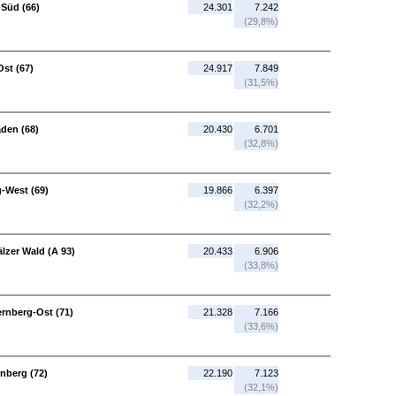
Süd (66)
24.301
7.242
(29,8%)
st (67)
24.917
7.849
(31,5%)
den (68)
20.430
6.701
(32,8%)
-West (69)
19.866
6.397
(32,2%)
lzer Wald (A 93)
20.433
6.906
(33,8%)
ernberg-Ost (71)
21.328
7.166
(33,6%)
nberg (72)
22.190
7.123
(32,1%)