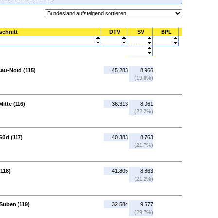
schnitt
DTV
SV
BPL
sau-Nord (115)
45.283
8.966
(19,8%)
itte (116)
36.313
8.061
(22,2%)
Süd (117)
40.383
8.763
(21,7%)
(118)
41.805
8.863
(21,2%)
Suben (119)
32.584
9.677
(29,7%)