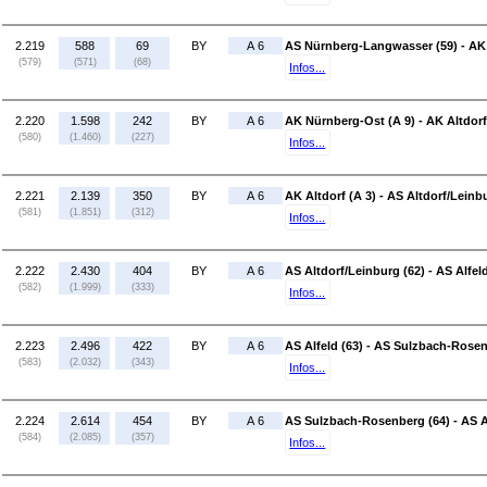
2.219
588
69
BY
A 6
AS Nürnberg-Langwasser (59) - AK
(579)
(571)
(68)
Infos...
2.220
1.598
242
BY
A 6
AK Nürnberg-Ost (A 9) - AK Altdorf
(580)
(1.460)
(227)
Infos...
2.221
2.139
350
BY
A 6
AK Altdorf (A 3) - AS Altdorf/Leinb
(581)
(1.851)
(312)
Infos...
2.222
2.430
404
BY
A 6
AS Altdorf/Leinburg (62) - AS Alfeld
(582)
(1.999)
(333)
Infos...
2.223
2.496
422
BY
A 6
AS Alfeld (63) - AS Sulzbach-Rosen
(583)
(2.032)
(343)
Infos...
2.224
2.614
454
BY
A 6
AS Sulzbach-Rosenberg (64) - AS 
(584)
(2.085)
(357)
Infos...