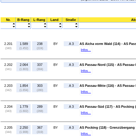
Nr.
B-Rang
L-Rang
Land
Straße
Ab
2.201
1.589
238
BY
A 3
AS Aicha vorm Wald (114) - AS Pas
(340)
(1.452)
(224)
Infos...
2.202
2.064
337
BY
A 3
AS Passau-Nord (115) - AS Passau-M
(341)
(1.803)
(304)
Infos...
2.203
1.854
303
BY
A 3
AS Passau-Mitte (116) - AS Passau-
(342)
(1.654)
(280)
Infos...
2.204
1.779
289
BY
A 3
AS Passau-Süd (117) - AS Pocking 
(343)
(1.602)
(268)
Infos...
2.205
2.250
367
BY
A 3
AS Pocking (118) - Grenzübergang 
(344)
(1.908)
(319)
Infos...