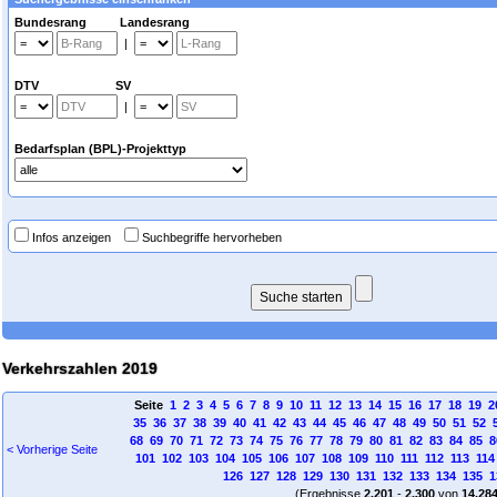
Bundesrang Landesrang
|
DTV SV
|
Bedarfsplan (BPL)-Projekttyp
Infos anzeigen
Suchbegriffe hervorheben
Verkehrszahlen 2019
Seite
1
2
3
4
5
6
7
8
9
10
11
12
13
14
15
16
17
18
19
2
35
36
37
38
39
40
41
42
43
44
45
46
47
48
49
50
51
52
68
69
70
71
72
73
74
75
76
77
78
79
80
81
82
83
84
85
8
< Vorherige Seite
101
102
103
104
105
106
107
108
109
110
111
112
113
114
126
127
128
129
130
131
132
133
134
135
1
(Ergebnisse
2.201
-
2.300
von
14.28