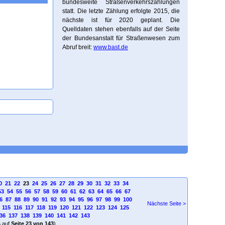
bundesweite Straßenverkehrszählungen
statt. Die letzte Zählung erfolgte 2015, die
nächste ist für 2020 geplant. Die
Quelldaten stehen ebenfalls auf der Seite
der Bundesanstalt für Straßenwesen zum
Abruf breit:
www.bast.de
0
21
22
23
24
25
26
27
28
29
30
31
32
33
34
53
54
55
56
57
58
59
60
61
62
63
64
65
66
67
6
87
88
89
90
91
92
93
94
95
96
97
98
99
100
Nächste Seite >
115
116
117
118
119
120
121
122
123
124
125
36
137
138
139
140
141
142
143
4
auf
Seite 23 von 143
)