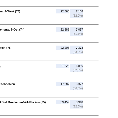
rauß-West (73)
22.368
7.158
(32,0%)
enstrauß-Ost (74)
22.388
7.097
(31,7%)
tein (75)
22.207
7.373
(33,2%)
6)
21.226
6.856
(32,3%)
Tschechien
17.287
6.327
(36,6%)
S Bad Brückenau/Wildflecken (95)
39.459
8.918
(22,6%)