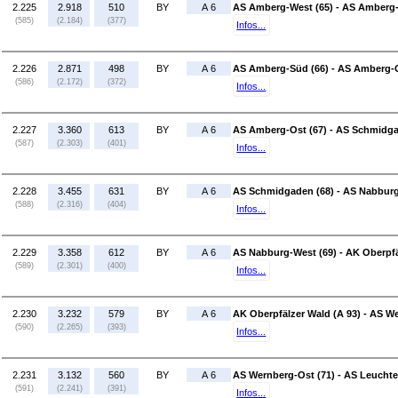
2.225
2.918
510
BY
A 6
AS Amberg-West (65) - AS Amberg-
(585)
(2.184)
(377)
Infos...
2.226
2.871
498
BY
A 6
AS Amberg-Süd (66) - AS Amberg-O
(586)
(2.172)
(372)
Infos...
2.227
3.360
613
BY
A 6
AS Amberg-Ost (67) - AS Schmidga
(587)
(2.303)
(401)
Infos...
2.228
3.455
631
BY
A 6
AS Schmidgaden (68) - AS Nabburg
(588)
(2.316)
(404)
Infos...
2.229
3.358
612
BY
A 6
AS Nabburg-West (69) - AK Oberpfä
(589)
(2.301)
(400)
Infos...
2.230
3.232
579
BY
A 6
AK Oberpfälzer Wald (A 93) - AS W
(590)
(2.265)
(393)
Infos...
2.231
3.132
560
BY
A 6
AS Wernberg-Ost (71) - AS Leuchte
(591)
(2.241)
(391)
Infos...