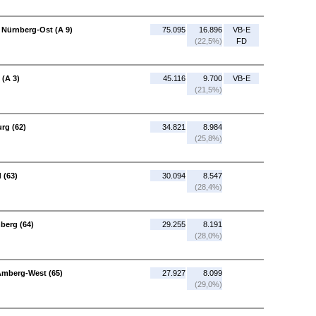
 Nürnberg-Ost (A 9)
75.095
16.896
VB-E
(22,5%)
FD
 (A 3)
45.116
9.700
VB-E
(21,5%)
urg (62)
34.821
8.984
(25,8%)
 (63)
30.094
8.547
(28,4%)
berg (64)
29.255
8.191
(28,0%)
Amberg-West (65)
27.927
8.099
(29,0%)