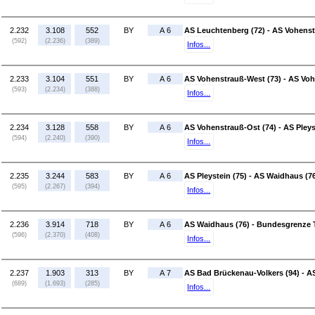
2.232
3.108
552
BY
A 6
AS Leuchtenberg (72) - AS Vohenst
(592)
(2.236)
(389)
Infos...
2.233
3.104
551
BY
A 6
AS Vohenstrauß-West (73) - AS Voh
(593)
(2.234)
(388)
Infos...
2.234
3.128
558
BY
A 6
AS Vohenstrauß-Ost (74) - AS Pleys
(594)
(2.240)
(390)
Infos...
2.235
3.244
583
BY
A 6
AS Pleystein (75) - AS Waidhaus (7
(595)
(2.267)
(394)
Infos...
2.236
3.914
718
BY
A 6
AS Waidhaus (76) - Bundesgrenze 
(596)
(2.370)
(408)
Infos...
2.237
1.903
313
BY
A 7
AS Bad Brückenau-Volkers (94) - A
(689)
(1.693)
(285)
Infos...