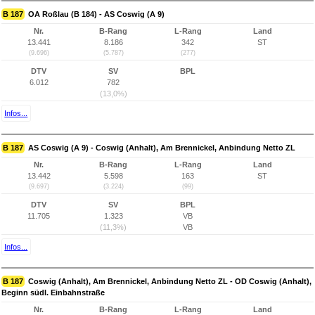
B 187
OA Roßlau (B 184) - AS Coswig (A 9)
Nr.
B-Rang
L-Rang
Land
13.441
8.186
342
ST
(9.696)
(5.787)
(277)
DTV
SV
BPL
6.012
782
(13,0%)
Infos...
B 187
AS Coswig (A 9) - Coswig (Anhalt), Am Brennickel, Anbindung Netto ZL
Nr.
B-Rang
L-Rang
Land
13.442
5.598
163
ST
(9.697)
(3.224)
(99)
DTV
SV
BPL
11.705
1.323
VB
(11,3%)
VB
Infos...
B 187
Coswig (Anhalt), Am Brennickel, Anbindung Netto ZL - OD Coswig (Anhalt),
Beginn südl. Einbahnstraße
Nr.
B-Rang
L-Rang
Land