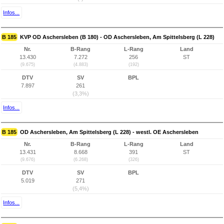
Infos...
B 185
KVP OD Aschersleben (B 180) - OD Aschersleben, Am Spittelsberg (L 228)
Nr.
B-Rang
L-Rang
Land
13.430
7.272
256
ST
(9.675)
(4.883)
(192)
DTV
SV
BPL
7.897
261
(3,3%)
Infos...
B 185
OD Aschersleben, Am Spittelsberg (L 228) - westl. OE Aschersleben
Nr.
B-Rang
L-Rang
Land
13.431
8.668
391
ST
(9.676)
(6.268)
(326)
DTV
SV
BPL
5.019
271
(5,4%)
Infos...