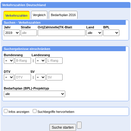
Verkehrszahlen Deutschland
Vergleich
Bedarfsplan 2016
Verkehrszahlen
Suchen - Verkehszahlen
Jahr
Straße
Ort|Zählstelle|TK-Blatt
Land
BPL
Suchergebnisse einschränken
Bundesrang Landesrang
|
DTV SV
|
Bedarfsplan (BPL)-Projekttyp
Infos anzeigen
Suchbegriffe hervorheben