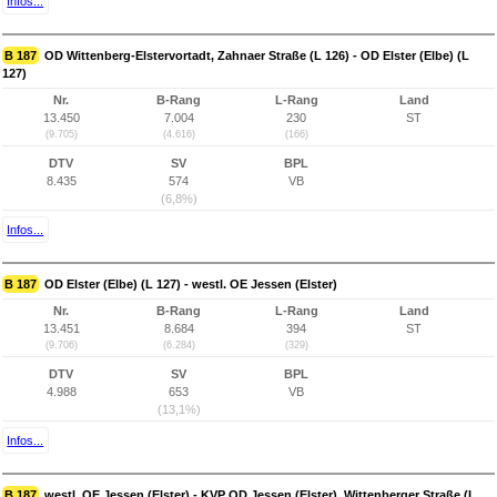
Infos...
B 187
OD Wittenberg-Elstervortadt, Zahnaer Straße (L 126) - OD Elster (Elbe) (L
127)
Nr.
B-Rang
L-Rang
Land
13.450
7.004
230
ST
(9.705)
(4.616)
(166)
DTV
SV
BPL
8.435
574
VB
(6,8%)
Infos...
B 187
OD Elster (Elbe) (L 127) - westl. OE Jessen (Elster)
Nr.
B-Rang
L-Rang
Land
13.451
8.684
394
ST
(9.706)
(6.284)
(329)
DTV
SV
BPL
4.988
653
VB
(13,1%)
Infos...
B 187
westl. OE Jessen (Elster) - KVP OD Jessen (Elster), Wittenberger Straße (L