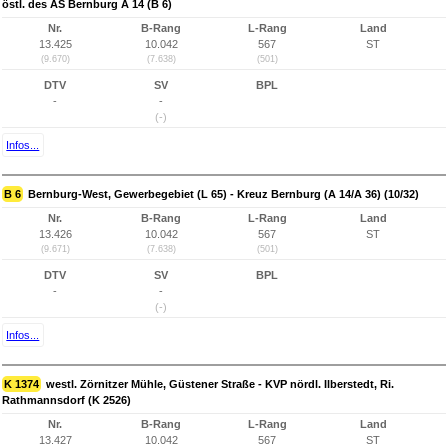
östl. des AS Bernburg A 14 (B 6)
Nr.
B-Rang
L-Rang
Land
13.425
10.042
567
ST
(9.670)
(7.638)
(501)
DTV
SV
BPL
-
-
(-)
Infos...
B 6
Bernburg-West, Gewerbegebiet (L 65) - Kreuz Bernburg (A 14/A 36) (10/32)
Nr.
B-Rang
L-Rang
Land
13.426
10.042
567
ST
(9.671)
(7.638)
(501)
DTV
SV
BPL
-
-
(-)
Infos...
K 1374
westl. Zörnitzer Mühle, Güstener Straße - KVP nördl. Ilberstedt, Ri.
Rathmannsdorf (K 2526)
Nr.
B-Rang
L-Rang
Land
13.427
10.042
567
ST