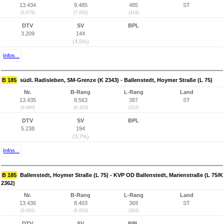
13.434
9.485
485
ST
(9.679)
(7.083)
(419)
DTV
SV
BPL
3.209
144
(4,5%)
Infos...
B 185
südl. Radisleben, SM-Grenze (K 2343) - Ballenstedt, Hoymer Straße (L 75)
Nr.
B-Rang
L-Rang
Land
13.435
8.563
387
ST
(9.680)
(6.163)
(322)
DTV
SV
BPL
5.238
194
(3,7%)
Infos...
B 185
Ballenstedt, Hoymer Straße (L 75) - KVP OD Ballenstedt, Marienstraße (L 75/K
2362)
Nr.
B-Rang
L-Rang
Land
13.436
8.403
369
ST
(9.681)
(6.003)
(304)
DTV
SV
BPL