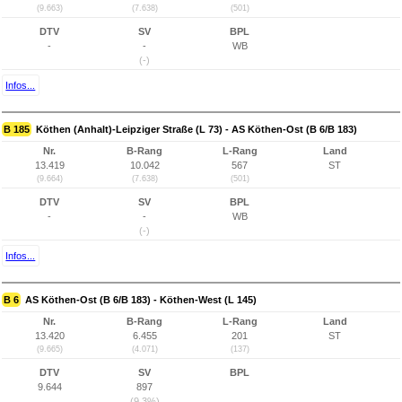
(9.663)
(7.638)
(501)
DTV
SV
BPL
-
-
WB
(-)
Infos...
B 185
Köthen (Anhalt)-Leipziger Straße (L 73) - AS Köthen-Ost (B 6/B 183)
Nr.
B-Rang
L-Rang
Land
13.419
10.042
567
ST
(9.664)
(7.638)
(501)
DTV
SV
BPL
-
-
WB
(-)
Infos...
B 6
AS Köthen-Ost (B 6/B 183) - Köthen-West (L 145)
Nr.
B-Rang
L-Rang
Land
13.420
6.455
201
ST
(9.665)
(4.071)
(137)
DTV
SV
BPL
9.644
897
(9,3%)