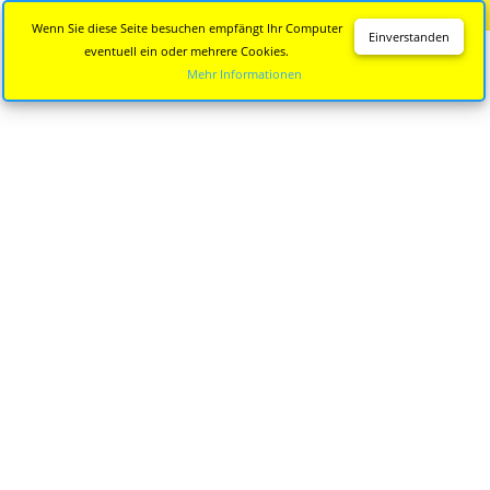
Diese Seite wird nicht mehr aktualisiert.
Zur neuen Seite
Wenn Sie diese Seite besuchen empfängt Ihr Computer
Einverstanden
eventuell ein oder mehrere Cookies.
Mehr Informationen