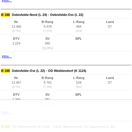
Infos...
B 188
Oebisfelde-Nord (L 24) - Oebisfelde-Ost (L 22)
Nr.
B-Rang
L-Rang
Land
13.466
9.478
484
ST
(9.742)
(7.076)
(418)
DTV
SV
BPL
3.224
380
(11,8%)
Infos...
B 188
Oebisfelde-Ost (L 22) - OD Weddendorf (K 1124)
Nr.
B-Rang
L-Rang
Land
13.467
9.762
528
ST
(9.743)
(7.360)
(462)
DTV
SV
BPL
2.366
381
(16,1%)
Infos...
B 188
OD Weddendorf (K 1124) - nördl. Miesterhorst, Ri. Dannefeld (L 20)