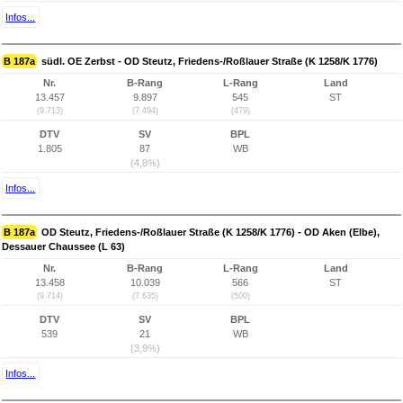
Infos...
B 187a
südl. OE Zerbst - OD Steutz, Friedens-/Roßlauer Straße (K 1258/K 1776)
Nr.
B-Rang
L-Rang
Land
13.457
9.897
545
ST
(9.713)
(7.494)
(479)
DTV
SV
BPL
1.805
87
WB
(4,8%)
Infos...
B 187a
OD Steutz, Friedens-/Roßlauer Straße (K 1258/K 1776) - OD Aken (Elbe),
Dessauer Chaussee (L 63)
Nr.
B-Rang
L-Rang
Land
13.458
10.039
566
ST
(9.714)
(7.635)
(500)
DTV
SV
BPL
539
21
WB
(3,9%)
Infos...