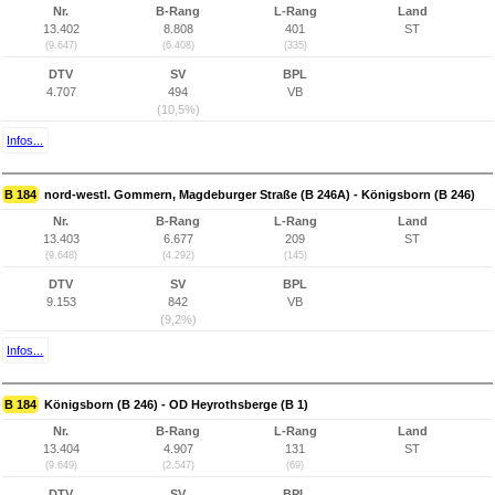
Nr.
B-Rang
L-Rang
Land
13.402
8.808
401
ST
(9.647)
(6.408)
(335)
DTV
SV
BPL
4.707
494
VB
(10,5%)
Infos...
B 184
nord-westl. Gommern, Magdeburger Straße (B 246A) - Königsborn (B 246)
Nr.
B-Rang
L-Rang
Land
13.403
6.677
209
ST
(9.648)
(4.292)
(145)
DTV
SV
BPL
9.153
842
VB
(9,2%)
Infos...
B 184
Königsborn (B 246) - OD Heyrothsberge (B 1)
Nr.
B-Rang
L-Rang
Land
13.404
4.907
131
ST
(9.649)
(2.547)
(69)
DTV
SV
BPL