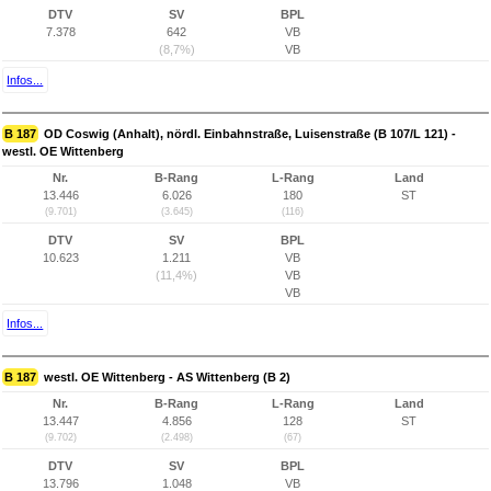
DTV
SV
BPL
7.378
642
VB
(8,7%)
VB
Infos...
B 187
OD Coswig (Anhalt), nördl. Einbahnstraße, Luisenstraße (B 107/L 121) -
westl. OE Wittenberg
Nr.
B-Rang
L-Rang
Land
13.446
6.026
180
ST
(9.701)
(3.645)
(116)
DTV
SV
BPL
10.623
1.211
VB
(11,4%)
VB
VB
Infos...
B 187
westl. OE Wittenberg - AS Wittenberg (B 2)
Nr.
B-Rang
L-Rang
Land
13.447
4.856
128
ST
(9.702)
(2.498)
(67)
DTV
SV
BPL
13.796
1.048
VB