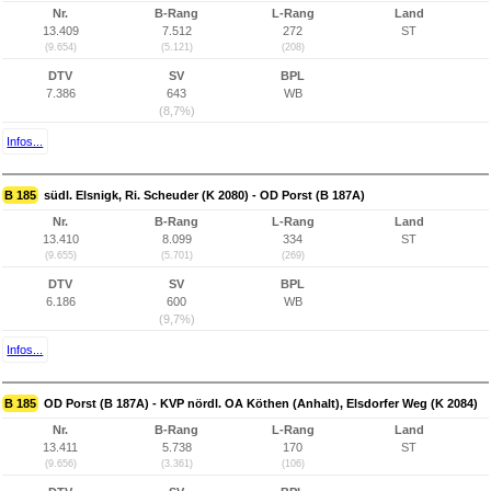
Nr.
B-Rang
L-Rang
Land
13.409
7.512
272
ST
(9.654)
(5.121)
(208)
DTV
SV
BPL
7.386
643
WB
(8,7%)
Infos...
B 185
südl. Elsnigk, Ri. Scheuder (K 2080) - OD Porst (B 187A)
Nr.
B-Rang
L-Rang
Land
13.410
8.099
334
ST
(9.655)
(5.701)
(269)
DTV
SV
BPL
6.186
600
WB
(9,7%)
Infos...
B 185
OD Porst (B 187A) - KVP nördl. OA Köthen (Anhalt), Elsdorfer Weg (K 2084)
Nr.
B-Rang
L-Rang
Land
13.411
5.738
170
ST
(9.656)
(3.361)
(106)