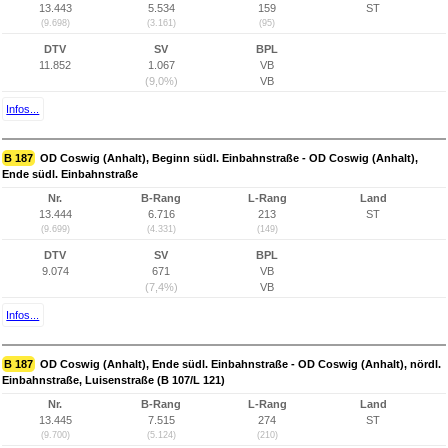
13.443
5.534
159
ST
(9.698)
(3.161)
(95)
DTV
SV
BPL
11.852
1.067
VB
(9,0%)
VB
Infos...
B 187
OD Coswig (Anhalt), Beginn südl. Einbahnstraße - OD Coswig (Anhalt),
Ende südl. Einbahnstraße
Nr.
B-Rang
L-Rang
Land
13.444
6.716
213
ST
(9.699)
(4.331)
(149)
DTV
SV
BPL
9.074
671
VB
(7,4%)
VB
Infos...
B 187
OD Coswig (Anhalt), Ende südl. Einbahnstraße - OD Coswig (Anhalt), nördl.
Einbahnstraße, Luisenstraße (B 107/L 121)
Nr.
B-Rang
L-Rang
Land
13.445
7.515
274
ST
(9.700)
(5.124)
(210)