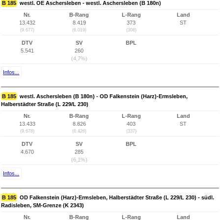
B 185
westl. OE Aschersleben - westl. Aschersleben (B 180n)
Nr.
B-Rang
L-Rang
Land
13.432
8.419
373
ST
(9.677)
(6.019)
(308)
DTV
SV
BPL
5.541
260
(4,7%)
Infos...
B 185
westl. Aschersleben (B 180n) - OD Falkenstein (Harz)-Ermsleben,
Halberstädter Straße (L 229/L 230)
Nr.
B-Rang
L-Rang
Land
13.433
8.826
403
ST
(9.678)
(6.426)
(337)
DTV
SV
BPL
4.670
285
(6,1%)
Infos...
B 185
OD Falkenstein (Harz)-Ermsleben, Halberstädter Straße (L 229/L 230) - südl.
Radisleben, SM-Grenze (K 2343)
Nr.
B-Rang
L-Rang
Land