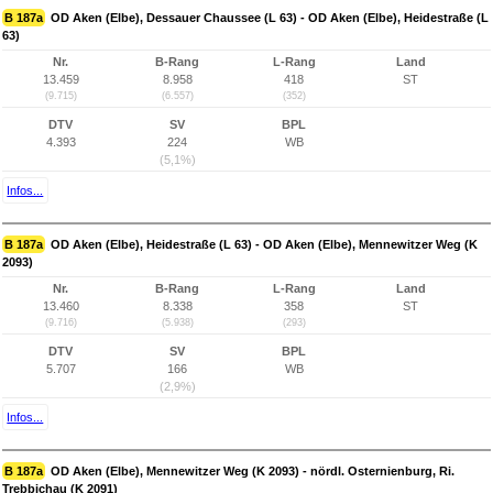
B 187a
OD Aken (Elbe), Dessauer Chaussee (L 63) - OD Aken (Elbe), Heidestraße (L
63)
Nr.
B-Rang
L-Rang
Land
13.459
8.958
418
ST
(9.715)
(6.557)
(352)
DTV
SV
BPL
4.393
224
WB
(5,1%)
Infos...
B 187a
OD Aken (Elbe), Heidestraße (L 63) - OD Aken (Elbe), Mennewitzer Weg (K
2093)
Nr.
B-Rang
L-Rang
Land
13.460
8.338
358
ST
(9.716)
(5.938)
(293)
DTV
SV
BPL
5.707
166
WB
(2,9%)
Infos...
B 187a
OD Aken (Elbe), Mennewitzer Weg (K 2093) - nördl. Osternienburg, Ri.
Trebbichau (K 2091)