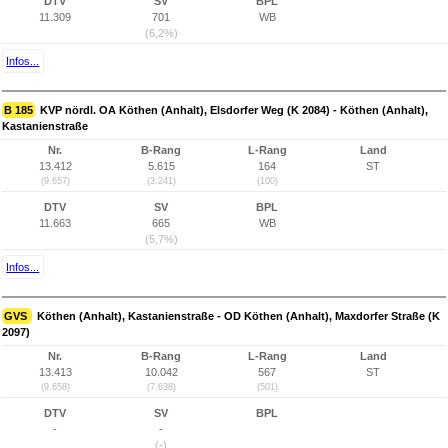
DTV
SV
BPL
11.309
701
WB
(6,2%)
Infos...
B 185
KVP nördl. OA Köthen (Anhalt), Elsdorfer Weg (K 2084) - Köthen (Anhalt),
Kastanienstraße
Nr.
B-Rang
L-Rang
Land
13.412
5.615
164
ST
(9.657)
(3.241)
(100)
DTV
SV
BPL
11.663
665
WB
(5,7%)
Infos...
GVS
Köthen (Anhalt), Kastanienstraße - OD Köthen (Anhalt), Maxdorfer Straße (K
2097)
Nr.
B-Rang
L-Rang
Land
13.413
10.042
567
ST
(9.658)
(7.638)
(501)
DTV
SV
BPL
-
-
(-)