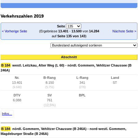
Verkehrszahlen 2019
Seite
< Vorherige Seite
(Ergebnisse
13.401
-
13.500
von
14.284
Nächste Seite >
auf
Seite 135 von 143
)
Abschnitt
B 184
westl. Leitzkau, Alter Weg (L 60) - nördl. Gommern, Vehlitzer Chaussee (B
246A)
Nr.
B-Rang
L-Rang
Land
13.401
8.150
341
ST
(9.646)
(5.751)
(276)
DTV
SV
BPL
6.088
761
(12,5%)
Infos...
B 184
nördl. Gommern, Vehlitzer Chaussee (B 246A) - nord-westl. Gommern,
Magdeburger Straße (B 246A)