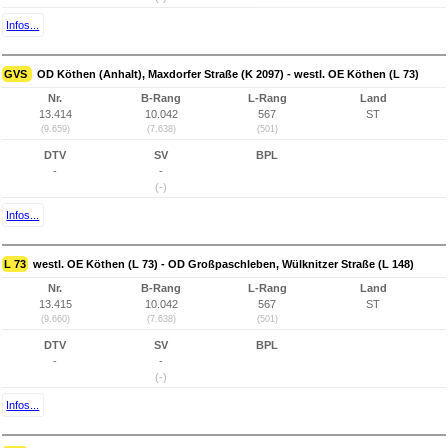
Infos...
GVS
OD Köthen (Anhalt), Maxdorfer Straße (K 2097) - westl. OE Köthen (L 73)
Nr.
B-Rang
L-Rang
Land
13.414
10.042
567
ST
(9.659)
(7.638)
(501)
DTV
SV
BPL
-
-
(-)
Infos...
L 73
westl. OE Köthen (L 73) - OD Großpaschleben, Wülknitzer Straße (L 148)
Nr.
B-Rang
L-Rang
Land
13.415
10.042
567
ST
(9.660)
(7.638)
(501)
DTV
SV
BPL
-
-
(-)
Infos...