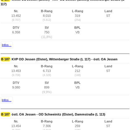
117)
Nr.
B-Rang
L-Rang
Land
13.452
8.010
319
ST
(9.707)
(5.612)
(254)
DTV
SV
BPL
6.358
750
VB
(11,8%)
Infos...
B 187
KVP OD Jessen (Elster), Wittenberger Straße (L 117) - östl. OA Jessen
Nr.
B-Rang
L-Rang
Land
13.453
6.713
212
ST
(9.708)
(4.328)
(148)
DTV
SV
BPL
9.080
899
VB
(9,9%)
Infos...
B 187
östl. OA Jessen - OD Schweinitz (Elster), Dammstraße (L 113)
Nr.
B-Rang
L-Rang
Land
13.454
7.306
259
ST