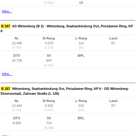
(7,6%)
VB
Infos...
B 187
AS Wittenberg (B 2) - Wittenberg, Stadtanbindung Ost, Potsdamer Ring, KP
6
Nr.
B-Rang
L-Rang
Land
13.448
4.579
114
ST
(9.703)
(2.229)
(53)
DTV
SV
BPL
14.730
943
(6,4%)
Infos...
B 187
Wittenberg, Stadtanbindung Ost, Potsdamer Ring, KP 6 - OD Wittenberg-
Elstervortadt, Zahnaer Straße (L 126)
Nr.
B-Rang
L-Rang
Land
13.449
6.932
223
ST
(9.704)
(4.545)
(159)
DTV
SV
BPL
8.603
714
(8,3%)