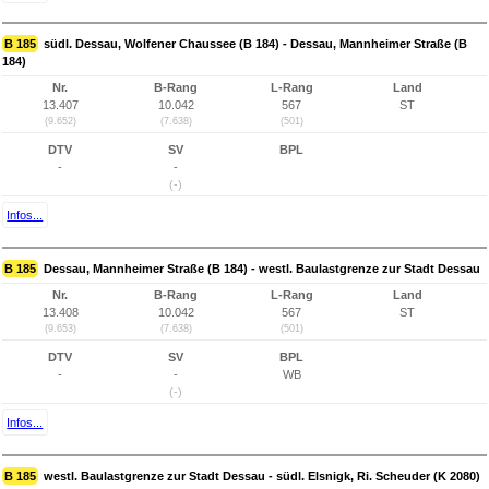
B 185
südl. Dessau, Wolfener Chaussee (B 184) - Dessau, Mannheimer Straße (B
184)
Nr.
B-Rang
L-Rang
Land
13.407
10.042
567
ST
(9.652)
(7.638)
(501)
DTV
SV
BPL
-
-
(-)
Infos...
B 185
Dessau, Mannheimer Straße (B 184) - westl. Baulastgrenze zur Stadt Dessau
Nr.
B-Rang
L-Rang
Land
13.408
10.042
567
ST
(9.653)
(7.638)
(501)
DTV
SV
BPL
-
-
WB
(-)
Infos...
B 185
westl. Baulastgrenze zur Stadt Dessau - südl. Elsnigk, Ri. Scheuder (K 2080)