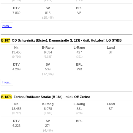
(9.709)
(4.917)
(195)
DTV
SV
BPL
7.832
815
VB
(10,4%)
Infos...
B 187
OD Schweinitz (Elster), Dammstraße (L 113) - östl. Holzdorf, LG ST/BB
Nr.
B-Rang
L-Rang
Land
13.455
9.034
427
ST
(9.710)
(6.633)
(361)
DTV
SV
BPL
4.209
539
WB
(12,8%)
Infos...
B 187a
Zerbst, Roßlauer Straße (B 184) - südl. OE Zerbst
Nr.
B-Rang
L-Rang
Land
13.456
8.078
331
ST
(9.712)
(5.680)
(266)
DTV
SV
BPL
6.223
274
(4,4%)