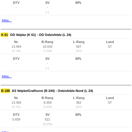
DTV
SV
BPL
-
-
(-)
Infos...
K 61
OD Velpke (K 61) - OD Oebisfelde (L 24)
Nr.
B-Rang
L-Rang
Land
13.464
10.042
567
ST
(9.740)
(7.638)
(501)
DTV
SV
BPL
-
-
(-)
Infos...
B 188
AS Velpke/Grafhorst (B 244) - Oebisfelde-Nord (L 24)
Nr.
B-Rang
L-Rang
Land
13.465
8.359
362
ST
(9.741)
(5.959)
(297)
DTV
SV
BPL
5.659
521
(9,2%)