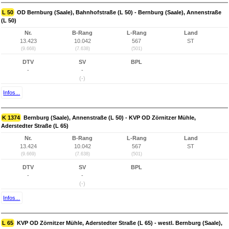
L 50
OD Bernburg (Saale), Bahnhofstraße (L 50) - Bernburg (Saale), Annenstraße
(L 50)
Nr.
B-Rang
L-Rang
Land
13.423
10.042
567
ST
(9.668)
(7.638)
(501)
DTV
SV
BPL
-
-
(-)
Infos...
K 1374
Bernburg (Saale), Annenstraße (L 50) - KVP OD Zörnitzer Mühle,
Aderstedter Straße (L 65)
Nr.
B-Rang
L-Rang
Land
13.424
10.042
567
ST
(9.669)
(7.638)
(501)
DTV
SV
BPL
-
-
(-)
Infos...
L 65
KVP OD Zörnitzer Mühle, Aderstedter Straße (L 65) - westl. Bernburg (Saale),