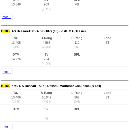
13.648
969
VB
(7,1%)
Infos...
B 185
AS Dessau-Ost (A 9/B 107) (10) - östl. OA Dessau
Nr.
B-Rang
L-Rang
Land
13.405
4.565
112
ST
(9.650)
(2.215)
(51)
DTV
SV
BPL
14.776
724
(4,9%)
Infos...
B 185
östl. OA Dessau - südl. Dessau, Wolfener Chaussee (B 184)
Nr.
B-Rang
L-Rang
Land
13.406
10.042
567
ST
(9.651)
(7.638)
(501)
DTV
SV
BPL
-
-
(-)
Infos...