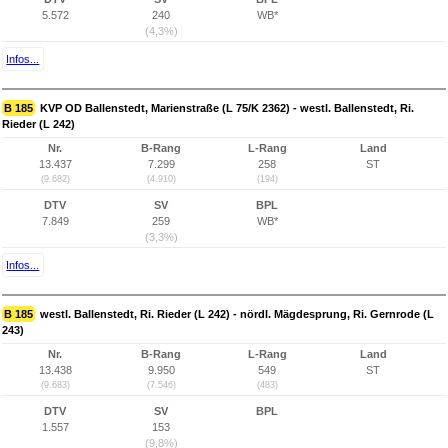
5.572
240
WB*
(4,3%)
Infos...
B 185
KVP OD Ballenstedt, Marienstraße (L 75/K 2362) - westl. Ballenstedt, Ri.
Rieder (L 242)
Nr.
B-Rang
L-Rang
Land
13.437
7.299
258
ST
(9.682)
(4.910)
(194)
DTV
SV
BPL
7.849
259
WB*
(3,3%)
Infos...
B 185
westl. Ballenstedt, Ri. Rieder (L 242) - nördl. Mägdesprung, Ri. Gernrode (L
243)
Nr.
B-Rang
L-Rang
Land
13.438
9.950
549
ST
(9.683)
(7.546)
(483)
DTV
SV
BPL
1.557
153
(9,8%)