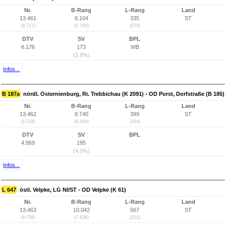
Nr.
B-Rang
L-Rang
Land
13.461
8.104
335
ST
(9.717)
(5.706)
(270)
DTV
SV
BPL
6.176
173
WB
(2,8%)
Infos...
B 187a
nördl. Osternienburg, Ri. Trebbichau (K 2091) - OD Porst, Dorfstraße (B 185)
Nr.
B-Rang
L-Rang
Land
13.462
8.740
399
ST
(9.718)
(6.340)
(334)
DTV
SV
BPL
4.869
195
(4,0%)
Infos...
L 647
östl. Velpke, LG NI/ST - OD Velpke (K 61)
Nr.
B-Rang
L-Rang
Land
13.463
10.042
567
ST
(9.739)
(7.638)
(501)