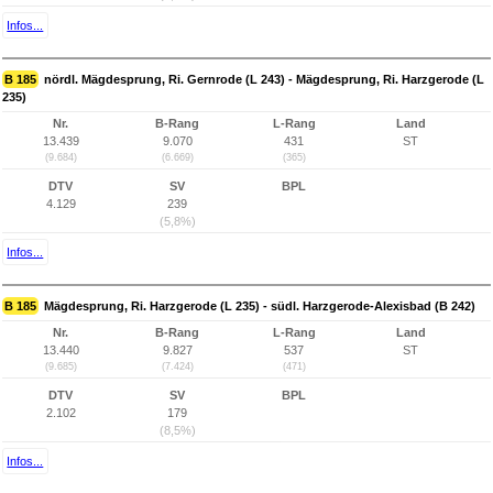
Infos...
B 185
nördl. Mägdesprung, Ri. Gernrode (L 243) - Mägdesprung, Ri. Harzgerode (L
235)
Nr.
B-Rang
L-Rang
Land
13.439
9.070
431
ST
(9.684)
(6.669)
(365)
DTV
SV
BPL
4.129
239
(5,8%)
Infos...
B 185
Mägdesprung, Ri. Harzgerode (L 235) - südl. Harzgerode-Alexisbad (B 242)
Nr.
B-Rang
L-Rang
Land
13.440
9.827
537
ST
(9.685)
(7.424)
(471)
DTV
SV
BPL
2.102
179
(8,5%)
Infos...