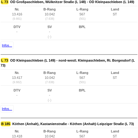
L 73
OD Großpaschleben, Wülknitzer Straße (L 148) - OD Kleinpaschleben (L 149)
Nr.
B-Rang
L-Rang
Land
13.416
10.042
567
ST
(9.661)
(7.638)
(501)
DTV
SV
BPL
-
-
(-)
Infos...
L 73
OD Kleinpaschleben (L 149) - nord-westl. Kleinpaschleben, Ri. Borgesdorf (L
73)
Nr.
B-Rang
L-Rang
Land
13.417
10.042
567
ST
(9.662)
(7.638)
(501)
DTV
SV
BPL
-
-
(-)
Infos...
B 185
Köthen (Anhalt), Kastanienstraße - Köthen (Anhalt)-Leipziger Straße (L 73)
Nr.
B-Rang
L-Rang
Land
13.418
10.042
567
ST